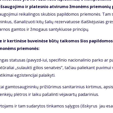
 iš­sau­go­ji­mo ir pla­tes­nio at­vi­ru­mo žmo­nėms prie­mo­nių
sau­go­ji­mui rei­ka­lin­gos sku­bios pa­pil­do­mos prie­mo­nės. Tam 
in­kus, iš­ana­li­zuo­ti ki­tų ša­lių re­zer­va­tuo­se iš­aiš­kė­ju­sias grė
 dar­nos gam­tos ir žmo­gaus san­ty­kiuo­se prin­ci­pų.
e ir ker­ti­nė­se bu­vei­nė­se bū­tų tai­ko­mos šios pa­pil­do­mos
 žmo­nėms prie­mo­nės:
in­gas sta­tu­sas (pa­vyzd-iui, spe­ci­fi­nio na­cio­na­li­nio par­ko ar p
tū­ra­liai „su­lauk­ti gi­lios se­nat­vės“, ta­čiau pa­lie­kant pu­vi­mui 
­ki­mai eg­zis­ten­ci­jai pa­lai­ky­ti.
ž­tai gam­to­sau­gi­nin­kų pri­žiū­ri­mus sa­ni­ta­ri­nius kir­ti­mus, ap­si
ė­jų plėt­ros ir lai­ku pa­ša­lin­ti vė­ja­var­tų pa­da­ri­nius.
­ky­to­jams ir tam su­da­ry­tos tin­ka­mos są­ly­gos (iš­sky­rus jau es