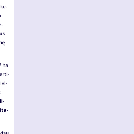
s ke­
i
e­
tus
­nę
57 ha
er­ti­
i vi­
s
di­
i­ta­
vi­sų