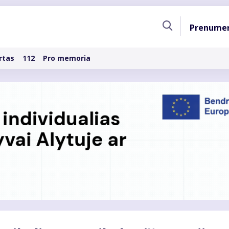
Pagri
Prenume
naviga
rtas
112
Pro memoria