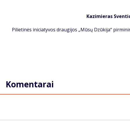
Ka­zi­mie­ras Sven­ti
Pi­lie­ti­nės ini­cia­ty­vos drau­gi­jos „Mū­sų Dzū­ki­ja“ pir­mi­n
Komentarai