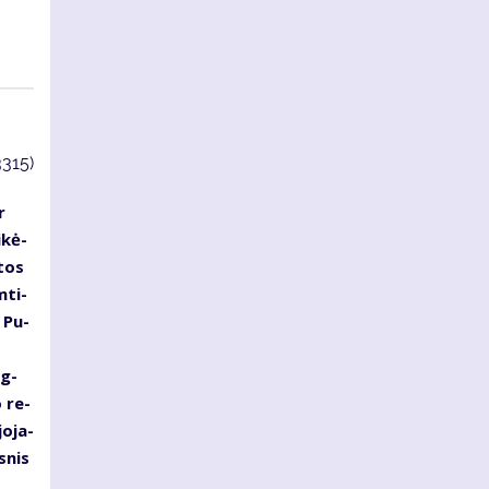
3315)
r
i­kė­
tos
­ti­
 Pu­
ug­
o re­
o­ja­
­nis