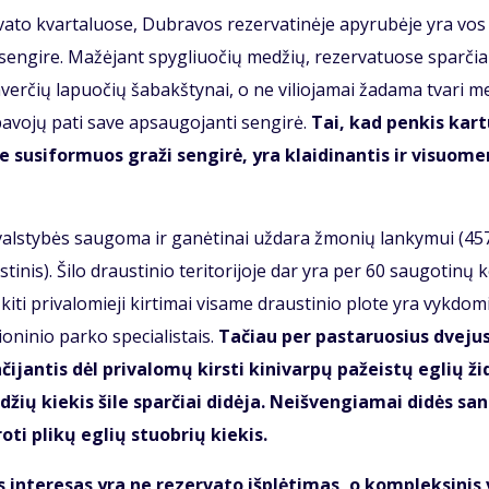
­va­to kvar­ta­luo­se, Dub­ra­vos re­zer­va­ti­nė­je apy­ru­bė­je yra vo
ia sen­gi­re. Ma­žė­jant spyg­liuočių me­džių, re­zer­va­tuo­se sparčia
­verčių la­puočių ša­bakš­ty­nai, o ne vi­lio­ja­mai ža­da­ma tva­ri m
­vo­jų pa­ti sa­ve ap­sau­go­jan­ti sen­gi­rė.
Tai, kad pen­kis kar­
e su­si­for­muos gra­ži sen­gi­rė, yra klai­di­nan­tis ir vi­suo­me
yra vals­ty­bės sau­go­ma ir ga­nė­ti­nai už­da­ra žmo­nių lan­ky­mui (4
­nis). Ši­lo draus­ti­nio te­ri­to­ri­jo­je dar yra per 60 sau­go­ti­nų k
ki­ti pri­va­lo­mie­ji kir­ti­mai vi­sa­me draus­ti­nio plo­te yra vyk­do­m
­ni­nio par­ko spe­cia­lis­tais.
Tačiau per pas­ta­ruo­sius dve­ju
jan­tis dėl pri­va­lo­mų kirs­ti ki­ni­var­pų pa­žeis­tų eg­lių ži­
džių kie­kis ši­le sparčiai di­dė­ja. Ne­iš­ven­gia­mai di­dės sa­n
ro­ti pli­kų eg­lių stuob­rių kie­kis.
n­te­re­sas yra ne re­zer­va­to iš­plė­ti­mas, o kom­plek­si­nis 