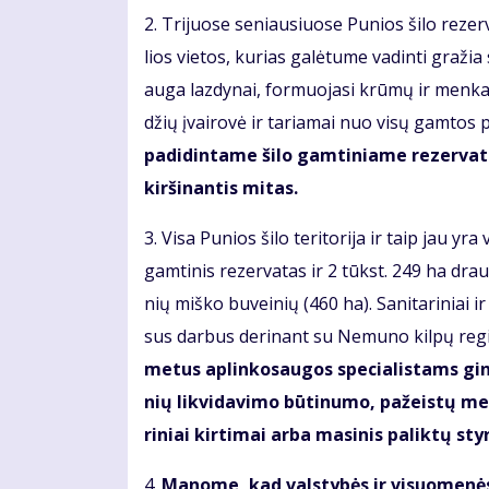
2. Tri­juo­se se­niau­siuo­se Pu­nios ši­lo re­zer
lios vie­tos, ku­rias ga­lė­tu­me va­din­ti gra­ž
au­ga laz­dy­nai, for­muo­ja­si krū­mų ir men­ka
džių įvai­ro­vė ir ta­ria­mai nuo vi­sų gam­tos pa
pa­di­din­ta­me ši­lo gam­ti­nia­me re­zer­va­t
kir­ši­nan­tis mi­tas.
3. Vi­sa Pu­nios ši­lo te­ri­to­ri­ja ir taip jau 
gam­ti­nis re­zer­va­tas ir 2 tūkst. 249 ha draus­ti
nių miš­ko bu­vei­nių (460 ha). Sa­ni­ta­ri­niai ir 
sus dar­bus de­ri­nant su Ne­mu­no kil­pų re­gio
me­tus ap­lin­ko­sau­gos spe­cia­lis­tams ginči
nių lik­vi­da­vi­mo bū­ti­nu­mo, pa­žeis­tų me­
ri­niai kir­ti­mai ar­ba ma­si­nis pa­lik­tų sty­
4.
Ma­no­me, kad vals­ty­bės ir vi­suo­me­nės i