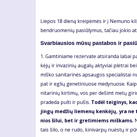
Lie­pos 18 die­ną krei­pė­mės ir į Ne­mu­no kil­pų r
ben­druo­me­nių pa­siū­ly­mus, ta­čiau jo­kio at
Svarbiausios mū­sų pa­sta­bos ir pa­siū­
1. Gam­ti­nia­me re­zer­va­te at­si­ran­da la­bai 
kė­jų ir in­va­zi­nių au­ga­lų ak­ty­viai plėt­rai b
miš­ko sa­ni­ta­ri­nės ap­sau­gos spe­cia­lis­tai n
pat ir eg­lių ge­ne­ti­niuo­se me­dy­nuo­se. Kaip r
ni­ta­ri­nių kir­ti­mų, vos per de­šimt me­tų gi­ri
pra­de­da pul­ti ir pu­šis.
To­dėl tei­gi­nys, ka
jin­gų me­džių lie­me­nų ken­kė­jų, yra ne ti
nios ši­lui, bet ir gre­ti­miems miš­kams.
N
tais ši­lo, o ne ru­do, ki­ni­var­pų nu­ės­tų ir p