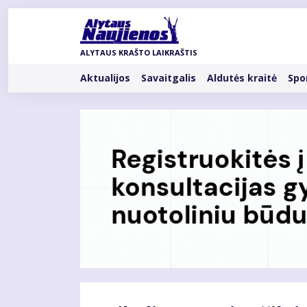
Pereiti
į
pagrindinį
ALYTAUS KRAŠTO LAIKRAŠTIS
turinį
Rubrikos
Aktualijos
Savaitgalis
Aldutės kraitė
Spo