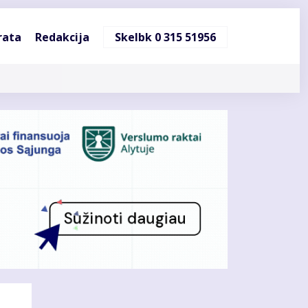
ndinė
rata
Redakcija
Skelbk 0 315 51956
cija