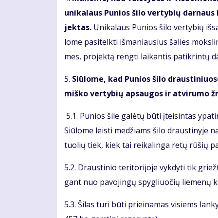
uni­ka­laus Pu­nios ši­lo ver­ty­bių dar­naus
jek­tas.
Uni­ka­laus Pu­nios ši­lo ver­ty­bių iš­
lo­me pa­si­telk­ti iš­ma­niau­sius ša­lies moks­li­n
mes, pro­jek­tą reng­ti lai­kan­tis pa­tik­rin­tų
5.
Siū­lo­me, kad Pu­nios ši­lo draus­ti­niuo­s
miš­ko ver­ty­bių ap­sau­gos ir at­vi­ru­mo
5.1. Pu­nios ši­le ga­lė­tų bū­ti įtei­sin­tas ypa­t
Siū­lo­me leis­ti me­džiams ši­lo draus­ti­ny­je na­
tuo­lių tiek, kiek tai rei­ka­lin­ga re­tų rū­šių pa­ti
5.2. Draus­ti­nio te­ri­to­ri­jo­je vyk­dy­ti tik grie
gant nuo pa­vo­jin­gų spyg­liuo­čių lie­me­nų ken­k
5.3. Ši­las tu­ri bū­ti pri­ei­na­mas vi­siems lan