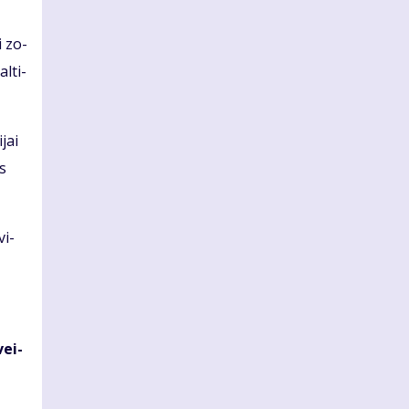
ei zo­
l­ti­
­jai
is
vi­
vei­