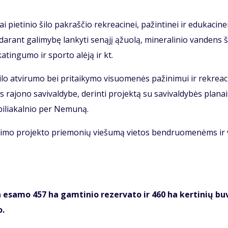
i pie­ti­nio ši­lo pa­kraš­čio rek­re­a­ci­nei, pa­žin­ti­nei ir edu­ka­ci­n
­da­rant ga­li­my­bę lan­ky­ti se­ną­jį ąžuo­lą, mi­ne­ra­li­nio van­dens ša
­ka­tin­gu­mo ir spor­to alė­ją ir kt.
­lo at­vi­ru­mo bei pri­tai­ky­mo vi­suo­me­nės pa­ži­ni­mui ir rek­re­a­ci
ra­jo­no sa­vi­val­dy­be, de­rin­ti pro­jek­tą su sa­vi­val­dy­bės pla­na
pi­lia­kal­nio per Ne­mu­ną.
­go­ji­mo pro­jek­to prie­mo­nių vie­šu­mą vie­tos ben­druo­me­nėms ir 
esa­mo 457 ha gam­ti­nio re­zer­va­to ir 460 ha ker­ti­nių bu­
o.