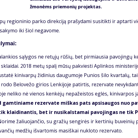
žmo­nėms prie­mo­nių pro­jek­tas.
e­gio­ni­nio par­ko di­rek­ci­ją pra­šy­da­mi su­si­tik­ti ir ap­tar­ti v
­sa­ky­mo iki šiol ne­ga­vo­me.
ly­mai:
pa­lan­kios są­ly­gos ne re­tų­jų rū­šių, bet pir­miau­sia pa­vo­jin­gų 
ei sklai­dai. 2018 me­tų spa­lį mū­sų pa­kvies­ti Ap­lin­kos mi­nis­te­ri­
u­sta­tė ki­ni­var­pų ži­di­nius dau­gu­mo­je Pu­nios ši­lo kvar­ta­lų, ta
o­do Be­lo­ve­žo gi­rios Len­ki­jo­je pa­tir­tis, re­zer­va­te ne­vyk­dan
o­je ne­li­ko nė vie­nos ken­kė­jų ne­pa­žeis­tos eg­lės, ki­ni­var­pos 
d gam­ti­nia­me re­zer­va­te miš­kas pats ap­si­sau­gos nuo pa
k klai­di­nan­tis, bet ir nu­si­kals­ta­mai pa­vo­jin­gas ne tik 
o­ri­me ža­liuo­jančio, su gra­žių sen­gi­rės ir ker­ti­nių bu­vei­nių 
ū­vančių me­džių iš­var­to­mis ma­siš­kai nu­klo­to re­zer­va­to.