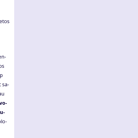
ie­tos
ken­
jos
ip
t sa­
jau
­vo­
Pu­
plo­