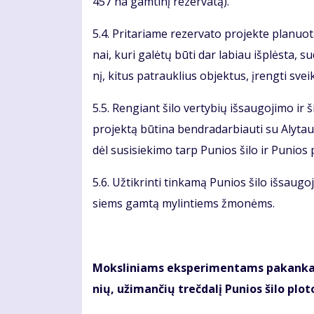
457 ha gam­ti­nį re­zer­va­tą).
5.4. Pri­ta­ria­me re­zer­va­to pro­jek­te pla­nuo­ta
nai, ku­ri ga­lė­tų bū­ti dar la­biau iš­plės­ta, su
nį, ki­tus pa­trauk­lius ob­jek­tus, įreng­ti svei
5.5. Ren­giant ši­lo ver­ty­bių iš­sau­go­ji­mo ir ši
pro­jek­tą bū­ti­na ben­dra­dar­biau­ti su Aly­taus 
dėl su­si­sie­ki­mo tarp Pu­nios ši­lo ir Pu­nios 
5.6. Už­tik­rin­ti tin­ka­mą Pu­nios ši­lo iš­sau
siems gam­tą my­lin­tiems žmo­nėms.
Moks­li­niams eks­pe­ri­men­tams pa­kan­ka 
nių, už­iman­čių treč­da­lį Pu­nios ši­lo plo­t