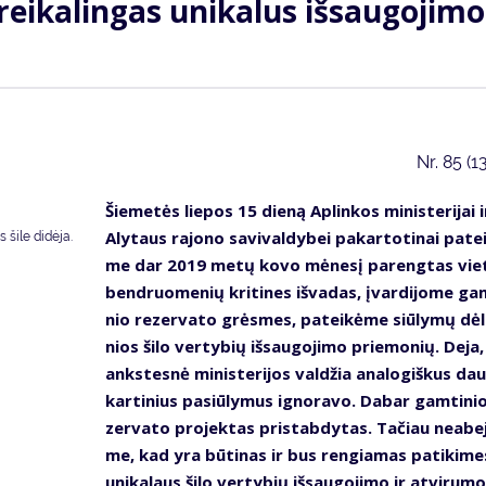
ei­ka­lin­gas uni­ka­lus iš­sau­go­ji­mo
Nr.
85 (1
Šie­me­tės lie­pos 15 die­ną Ap­lin­kos mi­nis­te­ri­jai i
Aly­taus ra­jo­no sa­vi­val­dy­bei pa­kar­to­ti­nai pa­te
 ši­le di­dė­ja.
me dar 2019 me­tų ko­vo mė­ne­sį pa­reng­tas vie­
ben­druo­me­nių kri­ti­nes iš­va­das, įvar­di­jo­me gam
nio re­zer­va­to grės­mes, pa­tei­kė­me siū­ly­mų dėl
nios ši­lo ver­ty­bių iš­sau­go­ji­mo prie­mo­nių. De­ja,
anks­tes­nė mi­nis­te­ri­jos val­džia ana­lo­giš­kus da
kar­ti­nius pa­siū­ly­mus ig­no­ra­vo. Da­bar gam­ti­ni
zer­va­to pro­jek­tas pri­stab­dy­tas. Ta­čiau ne­abe­j
me, kad yra bū­ti­nas ir bus ren­gia­mas pa­ti­ki­mes
uni­ka­laus ši­lo ver­ty­bių iš­sau­go­ji­mo ir at­vi­ru­mo