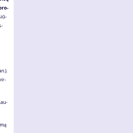
 pro­
siū­
s­
an.).
vir­
­sau­
a­mą