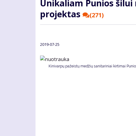
Uni­ka­liam Pu­nios ši­lui r
pro­jek­tas
(271)
2019-07-25
Ki­ni­var­pų pa­žeis­tų me­džių sa­ni­ta­ri­niai kir­ti­mai Pu­nios