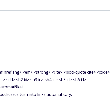
f hreflang> <em> <strong> <cite> <blockquote cite> <code>
<dt> <dd> <h2 id> <h3 id> <h4 id> <h5 id> <h6 id>
 automatiškai
ddresses turn into links automatically.