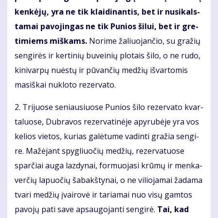
ken­kė­jų, yra ne tik klai­di­nan­tis, bet ir nu­si­kals­
ta­mai pa­vo­jin­gas ne tik Pu­nios ši­lui, bet ir gre­
ti­miems miš­kams.
No­ri­me ža­liuo­jančio, su gra­žių
sen­gi­rės ir ker­ti­nių bu­vei­nių plo­tais ši­lo, o ne ru­do,
ki­ni­var­pų nu­ės­tų ir pū­vančių me­džių iš­var­to­mis
ma­siš­kai nu­klo­to re­zer­va­to.
2. Tri­juo­se se­niau­siuo­se Pu­nios ši­lo re­zer­va­to kvar­
ta­luo­se, Dub­ra­vos re­zer­va­ti­nė­je apy­ru­bė­je yra vos
ke­lios vie­tos, ku­rias ga­lė­tu­me va­din­ti gra­žia sen­gi­
re. Ma­žė­jant spyg­liuočių me­džių, re­zer­va­tuo­se
sparčiai au­ga laz­dy­nai, for­muo­ja­si krū­mų ir men­ka­
verčių la­puočių ša­bakš­ty­nai, o ne vi­lio­ja­mai ža­da­ma
tva­ri me­džių įvai­ro­vė ir ta­ria­mai nuo vi­sų gam­tos
pa­vo­jų pa­ti sa­ve ap­sau­go­jan­ti sen­gi­rė.
Tai, kad