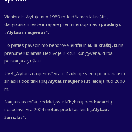
Vienintelis Alytuje nuo 1989 m. leidžiamas laikraštis,
daugiausia mieste ir rajone prenumeruojamas
spaudinys
„Alytaus naujienos“.
To paties pavadinimo bendrovė leidžia ir
el. laikraštį,
kuris
prenumeruojamas Lietuvoje ir kitur, kur gyvena, dirba,
poilsiauja alytiškiai.
UAB „Alytaus naujienos“ yra ir Dzūkijoje vieno populiariausių
žiniasklaidos tinklapių
Alytausnaujienos.lt
leidėja nuo 2000
m.
Naujausias mūsų redakcijos ir kūrybinių bendradarbių
spaudinys yra 2024 metais pradėtas leisti
„Alytaus
žurnalas“.