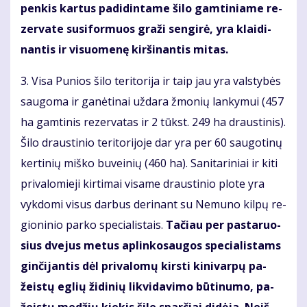
pen­kis kar­tus pa­di­din­ta­me ši­lo gam­ti­nia­me re­
zer­va­te su­si­for­muos gra­ži sen­gi­rė, yra klai­di­
nan­tis ir vi­suo­me­nę kir­ši­nan­tis mi­tas.
3. Vi­sa Pu­nios ši­lo te­ri­to­ri­ja ir taip jau yra vals­ty­bės
sau­go­ma ir ga­nė­ti­nai už­da­ra žmo­nių lan­ky­mui (457
ha gam­ti­nis re­zer­va­tas ir 2 tūkst. 249 ha draus­ti­nis).
Ši­lo draus­ti­nio te­ri­to­ri­jo­je dar yra per 60 sau­go­ti­nų
ker­ti­nių miš­ko bu­vei­nių (460 ha). Sa­ni­ta­ri­niai ir ki­ti
pri­va­lo­mie­ji kir­ti­mai vi­sa­me draus­ti­nio plo­te yra
vyk­do­mi vi­sus dar­bus de­ri­nant su Ne­mu­no kil­pų re­
gio­ni­nio par­ko spe­cia­lis­tais.
Tačiau per pas­ta­ruo­
sius dve­jus me­tus ap­lin­ko­sau­gos spe­cia­lis­tams
ginčijan­tis dėl pri­va­lo­mų kirs­ti ki­ni­var­pų pa­
žeis­tų eg­lių ži­di­nių lik­vi­da­vi­mo bū­ti­nu­mo, pa­