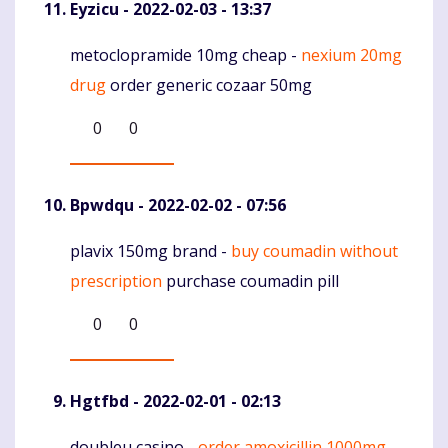
Eyzicu
- 2022-02-03 - 13:37
metoclopramide 10mg cheap -
nexium 20mg
Komentaras
drug
order generic cozaar 50mg
0
0
Bpwdqu
- 2022-02-02 - 07:56
plavix 150mg brand -
buy coumadin without
Komentaras
prescription
purchase coumadin pill
0
0
Hgtfbd
- 2022-02-01 - 02:13
doubleu casino -
order amoxicillin 1000mg