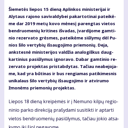
Šie­me­tės lie­pos 15 die­ną Ap­lin­kos mi­nis­te­ri­jai ir
Aly­taus ra­jo­no sa­vi­val­dy­bei pa­kar­to­ti­nai pa­tei­kė­
me dar 2019 me­tų ko­vo mė­ne­sį pa­reng­tas vie­tos
ben­druo­me­nių kri­ti­nes iš­va­das, įvar­di­jo­me gam­ti­
nio re­zer­va­to grės­mes, pa­tei­kė­me siū­ly­mų dėl Pu­
nios ši­lo ver­ty­bių iš­sau­go­ji­mo prie­mo­nių. De­ja,
anks­tes­nė mi­nis­te­ri­jos val­džia ana­lo­giš­kus daug­
kar­ti­nius pa­siū­ly­mus ig­no­ra­vo. Da­bar gam­ti­nio re­
zer­va­to pro­jek­tas pri­stab­dy­tas. Ta­čiau ne­abe­jo­ja­
me, kad yra bū­ti­nas ir bus ren­gia­mas pa­ti­ki­mes­nis
uni­ka­laus ši­lo ver­ty­bių iš­sau­go­ji­mo ir at­vi­ru­mo
žmo­nėms prie­mo­nių pro­jek­tas.
Lie­pos 18 die­ną krei­pė­mės ir į Ne­mu­no kil­pų re­gio­
ni­nio par­ko di­rek­ci­ją pra­šy­da­mi su­si­tik­ti ir ap­tar­ti
vie­tos ben­druo­me­nių pa­siū­ly­mus, ta­čiau jo­kio at­sa­
ky­mo iki šiol ne­ga­vo­me.