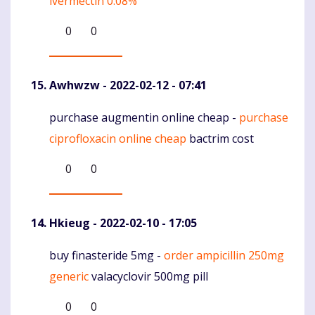
ivermectin 0.08%
Komentaras
0
0
Awhwzw
- 2022-02-12 - 07:41
purchase augmentin online cheap -
purchase
Komentaras
ciprofloxacin online cheap
bactrim cost
0
0
Hkieug
- 2022-02-10 - 17:05
buy finasteride 5mg -
order ampicillin 250mg
Komentaras
generic
valacyclovir 500mg pill
0
0