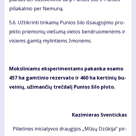
pi­lia­kal­nio per Ne­mu­ną.
5.6. Už­tik­rin­ti tin­ka­mą Pu­nios ši­lo iš­sau­go­ji­mo pro­
jek­to prie­mo­nių vie­šu­mą vie­tos ben­druo­me­nėms ir
vi­siems gam­tą my­lin­tiems žmo­nėms.
Moks­li­niams eks­pe­ri­men­tams pa­kan­ka esa­mo
457 ha gam­ti­nio re­zer­va­to ir 460 ha ker­ti­nių bu­
vei­nių, už­iman­čių treč­da­lį Pu­nios ši­lo plo­to.
Ka­zi­mie­ras Sven­tic­kas
Pi­lie­ti­nės ini­cia­ty­vos drau­gi­jos „Mū­sų Dzū­ki­ja“ pir­