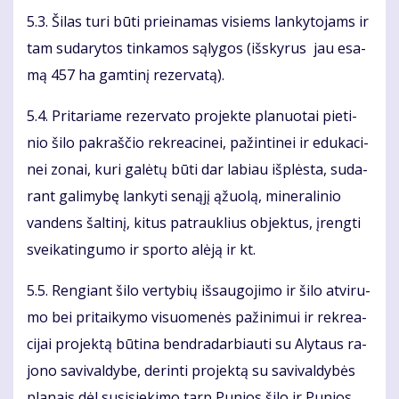
5.3. Ši­las tu­ri bū­ti pri­ei­na­mas vi­siems lan­ky­to­jams ir
tam su­da­ry­tos tin­ka­mos są­ly­gos (iš­sky­rus jau esa­
mą 457 ha gam­ti­nį re­zer­va­tą).
5.4. Pri­ta­ria­me re­zer­va­to pro­jek­te pla­nuo­tai pie­ti­
nio ši­lo pa­kraš­čio rek­re­a­ci­nei, pa­žin­ti­nei ir edu­ka­ci­
nei zo­nai, ku­ri ga­lė­tų bū­ti dar la­biau iš­plės­ta, su­da­
rant ga­li­my­bę lan­ky­ti se­ną­jį ąžuo­lą, mi­ne­ra­li­nio
van­dens šal­ti­nį, ki­tus pa­trauk­lius ob­jek­tus, įreng­ti
svei­ka­tin­gu­mo ir spor­to alė­ją ir kt.
5.5. Ren­giant ši­lo ver­ty­bių iš­sau­go­ji­mo ir ši­lo at­vi­ru­
mo bei pri­tai­ky­mo vi­suo­me­nės pa­ži­ni­mui ir rek­re­a­
ci­jai pro­jek­tą bū­ti­na ben­dra­dar­biau­ti su Aly­taus ra­
jo­no sa­vi­val­dy­be, de­rin­ti pro­jek­tą su sa­vi­val­dy­bės
pla­nais dėl su­si­sie­ki­mo tarp Pu­nios ši­lo ir Pu­nios