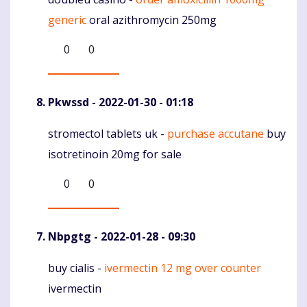
Komentaras
generic
oral azithromycin 250mg
0
0
Pkwssd
- 2022-01-30 - 01:18
stromectol tablets uk -
purchase accutane
buy
Komentaras
isotretinoin 20mg for sale
0
0
Nbpgtg
- 2022-01-28 - 09:30
buy cialis -
ivermectin 12 mg over counter
Komentaras
ivermectin