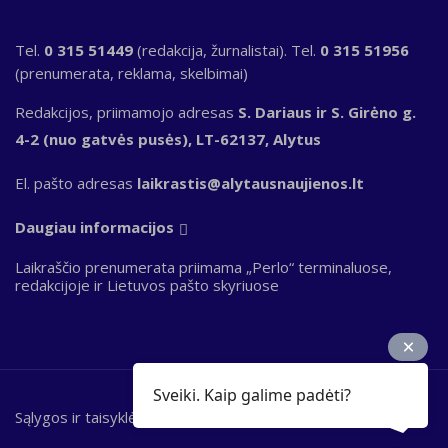
Tel.
0 315 51449
(redakcija, žurnalistai). Tel.
0 315 51956
(prenumerata, reklama, skelbimai)
Redakcijos, priimamojo adresas
S. Dariaus ir S. Girėno g.
4-2 (nuo gatvės pusės), LT-62137, Alytus
El. pašto adresas
laikrastis@alytausnaujienos.lt
Daugiau informacijos
Laikraščio prenumerata priimama „Perlo“ terminaluose,
redakcijoje ir Lietuvos pašto skyriuose
Sveiki. Kaip galime padėti?
Sąlygos ir taisyklės
Bottom