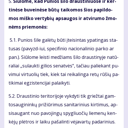
5.
Siū­lo­me, kad Pu­nios ši­lo draus­ti­niuo­se ir ker­
ti­nė­se bu­vei­nė­se bū­tų tai­ko­mos šios pa­pil­do­
mos miš­ko ver­ty­bių ap­sau­gos ir at­vi­ru­mo žmo­
nėms prie­mo­nės:
5.1. Pu­nios ši­le ga­lė­tų bū­ti įtei­sin­tas ypa­tin­gas sta­
tu­sas (pa­vyzd-iui, spe­ci­fi­nio na­cio­na­li­nio par­ko ar
pan.). Siū­lo­me leis­ti me­džiams ši­lo draus­ti­ny­je na­tū­
ra­liai „su­lauk­ti gi­lios se­nat­vės“, ta­čiau pa­lie­kant pu­
vi­mui vir­tuo­lių tiek, kiek tai rei­ka­lin­ga re­tų rū­šių pa­
ti­ki­mai eg­zis­ten­ci­jai pa­lai­ky­ti.
5.2. Draus­ti­nio te­ri­to­ri­jo­je vyk­dy­ti tik griež­tai gam­
to­sau­gi­nin­kų pri­žiū­ri­mus sa­ni­ta­ri­nius kir­ti­mus, ap­
si­sau­gant nuo pa­vo­jin­gų spyg­liuo­čių lie­me­nų ken­
kė­jų plėt­ros ir lai­ku pa­ša­lin­ti vė­ja­var­tų pa­da­ri­nius.