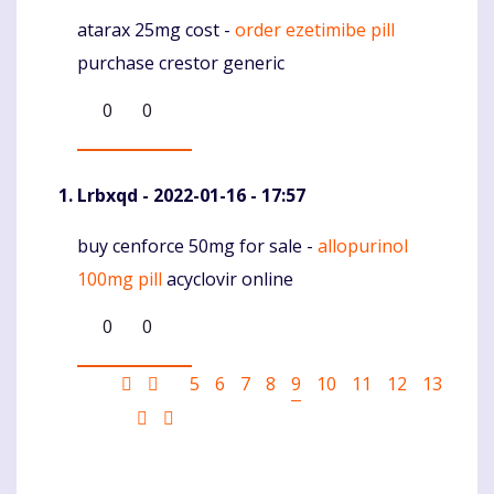
atarax 25mg cost -
order ezetimibe pill
Komentaras
purchase crestor generic
0
0
Lrbxqd
- 2022-01-16 - 17:57
buy cenforce 50mg for sale -
allopurinol
Komentaras
100mg pill
acyclovir online
0
0
Pagination
First
Ankstesnis
Puslapis
5
Puslapis
6
Puslapis
7
Puslapis
8
Current
9
Puslapis
10
Puslapis
11
Puslapis
12
Puslapis
13
page
puslapis
page
Sekantis
Last
puslapis
page