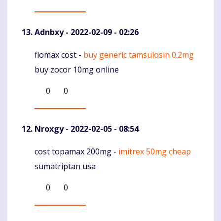
Adnbxy
- 2022-02-09 - 02:26
flomax cost -
buy generic tamsulosin 0.2mg
Komentaras
buy zocor 10mg online
0
0
Nroxgy
- 2022-02-05 - 08:54
cost topamax 200mg -
imitrex 50mg cheap
Komentaras
sumatriptan usa
0
0