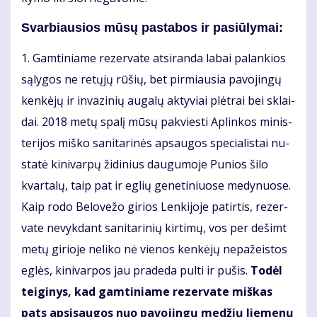
Svarbiausios mū­sų pa­sta­bos ir pa­siū­ly­mai:
1. Gam­ti­nia­me re­zer­va­te at­si­ran­da la­bai pa­lan­kios
są­ly­gos ne re­tų­jų rū­šių, bet pir­miau­sia pa­vo­jin­gų
ken­kė­jų ir in­va­zi­nių au­ga­lų ak­ty­viai plėt­rai bei sklai­
dai. 2018 me­tų spa­lį mū­sų pa­kvies­ti Ap­lin­kos mi­nis­
te­ri­jos miš­ko sa­ni­ta­ri­nės ap­sau­gos spe­cia­lis­tai nu­
sta­tė ki­ni­var­pų ži­di­nius dau­gu­mo­je Pu­nios ši­lo
kvar­ta­lų, taip pat ir eg­lių ge­ne­ti­niuo­se me­dy­nuo­se.
Kaip ro­do Be­lo­ve­žo gi­rios Len­ki­jo­je pa­tir­tis, re­zer­
va­te ne­vyk­dant sa­ni­ta­ri­nių kir­ti­mų, vos per de­šimt
me­tų gi­rio­je ne­li­ko nė vie­nos ken­kė­jų ne­pa­žeis­tos
eg­lės, ki­ni­var­pos jau pra­de­da pul­ti ir pu­šis.
To­dėl
tei­gi­nys, kad gam­ti­nia­me re­zer­va­te miš­kas
pats ap­si­sau­gos nuo pa­vo­jin­gų me­džių lie­me­nų