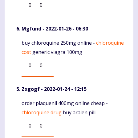
0
0
Mgfund
- 2022-01-26 - 06:30
buy chloroquine 250mg online -
chloroquine
Komentaras
cost
generic viagra 100mg
0
0
Zxgogf
- 2022-01-24 - 12:15
order plaquenil 400mg online cheap -
Komentaras
chloroquine drug
buy aralen pill
0
0