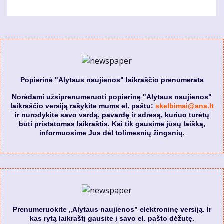
Popierinė "Alytaus naujienos" laikraščio prenumerata
Norėdami užsiprenumeruoti popierinę "Alytaus naujienos"
laikraščio versiją rašykite mums el. paštu:
skelbimai@ana.lt
ir nurodykite savo vardą, pavardę ir adresą, kuriuo turėtų
būti pristatomas laikraštis. Kai tik gausime jūsų laišką,
informuosime Jus dėl tolimesnių žingsnių.
Prenumeruokite „Alytaus naujienos” elektroninę versiją. Ir
kas rytą laikraštį gausite į savo el. pašto dėžutę.