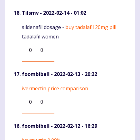
Tilsmv
- 2022-02-14 - 01:02
sildenafil dosage -
buy tadalafil 20mg pill
Komentaras
tadalafil women
0
0
foombibell
- 2022-02-13 - 20:22
ivermectin price comparison
Komentaras
0
0
foombibell
- 2022-02-12 - 16:29