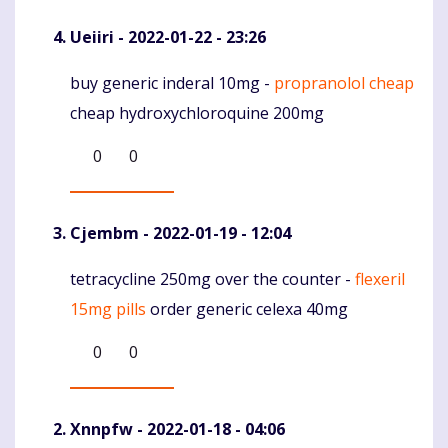
Ueiiri
- 2022-01-22 - 23:26
buy generic inderal 10mg -
propranolol cheap
Komentaras
cheap hydroxychloroquine 200mg
0
0
Cjembm
- 2022-01-19 - 12:04
tetracycline 250mg over the counter -
flexeril
Komentaras
15mg pills
order generic celexa 40mg
0
0
Xnnpfw
- 2022-01-18 - 04:06