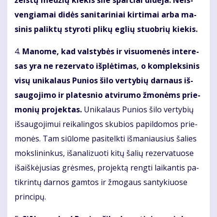
žeis­tų me­džių kie­kis ši­le sparčiai di­dė­ja. Ne­iš­
ven­gia­mai di­dės sa­ni­ta­ri­niai kir­ti­mai ar­ba ma­
si­nis pa­lik­tų sty­ro­ti pli­kų eg­lių stuob­rių kie­kis.
4.
Ma­no­me, kad vals­ty­bės ir vi­suo­me­nės in­te­re­
sas yra ne re­zer­va­to iš­plė­ti­mas, o kom­plek­si­nis
vi­sų uni­ka­laus Pu­nios ši­lo ver­ty­bių dar­naus iš­
sau­go­ji­mo ir pla­tes­nio at­vi­ru­mo žmo­nėms prie­
mo­nių pro­jek­tas.
Uni­ka­laus Pu­nios ši­lo ver­ty­bių
iš­sau­go­ji­mui rei­ka­lin­gos sku­bios pa­pil­do­mos prie­
mo­nės. Tam siū­lo­me pa­si­telk­ti iš­ma­niau­sius ša­lies
moks­li­nin­kus, iš­ana­li­zuo­ti ki­tų ša­lių re­zer­va­tuo­se
iš­aiš­kė­ju­sias grės­mes, pro­jek­tą reng­ti lai­kan­tis pa­
tik­rin­tų dar­nos gam­tos ir žmo­gaus san­ty­kiuo­se
prin­ci­pų.