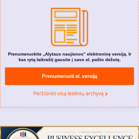
Prenumeruokite „Alytaus naujienos” elektroninę versiją. Ir
kas rytą laikraštį gausite į savo el. pašto dėžutę.
Prenumeruoti el. versiją
Peržiūrėti visą leidinių archyvą