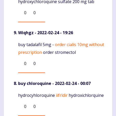
hydroxychloroquine sulfate 200 mg tab
0
0
Wiqhgz
- 2022-02-24 - 19:26
buy tadalafil 5mg -
order cialis 10mg without
Komentaras
prescription
order stromectol
0
0
buy chloroquine
- 2022-02-24 - 00:07
hydrocyhloroquine
iifrldir
hydroxichlorquine
Komentaras
0
0