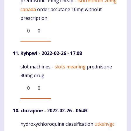
prednisone 10mg cheap -
isotretinoin 20mg
Komentaras
canada
order accutane 10mg without
prescription
0
0
Kyhpwl
- 2022-02-26 - 17:08
slot machines -
slots meaning
prednisone
Komentaras
40mg drug
0
0
clozapine
- 2022-02-26 - 06:43
hydroxychloroquine classification
utkshvgc
Komentaras