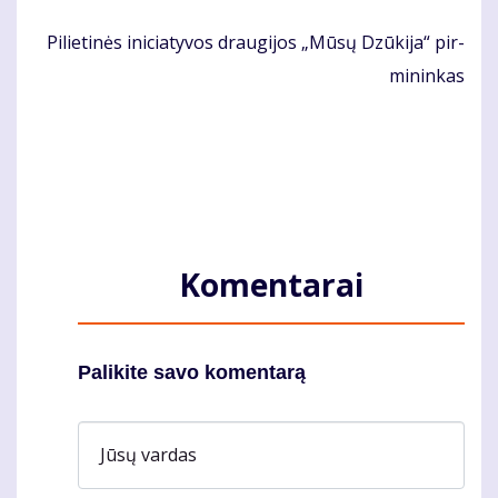
Pi­lie­ti­nės ini­cia­ty­vos drau­gi­jos „Mū­sų Dzū­ki­ja“ pir­
mi­nin­kas
Komentarai
Palikite savo komentarą
Jūsų vardas