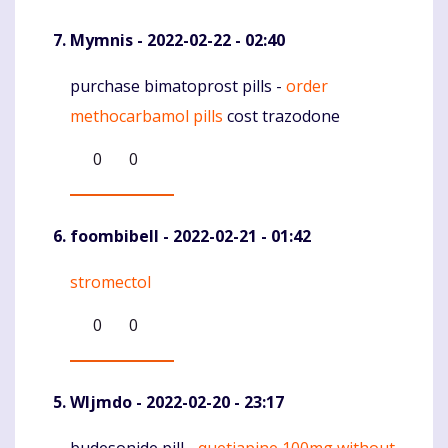
Mymnis
- 2022-02-22 - 02:40
purchase bimatoprost pills -
order
Komentaras
methocarbamol pills
cost trazodone
0
0
foombibell
- 2022-02-21 - 01:42
stromectol
Komentaras
0
0
Wljmdo
- 2022-02-20 - 23:17