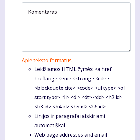
Komentaras
Apie teksto formatus
Leidžiamos HTML žymės: <a href
hreflang> <em> <strong> <cite>
<blockquote cite> <code> <ul type> <ol
start type> <li> <dl> <dt> <dd> <h2 id>
<h3 id> <h4 id> <h5 id> <h6 id>
Linijos ir paragrafai atskiriami
automatiškai
Web page addresses and email