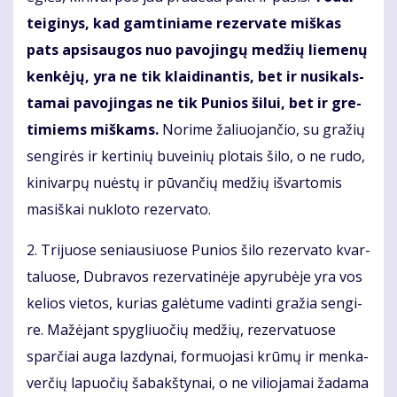
tei­gi­nys, kad gam­ti­nia­me re­zer­va­te miš­kas
pats ap­si­sau­gos nuo pa­vo­jin­gų me­džių lie­me­nų
ken­kė­jų, yra ne tik klai­di­nan­tis, bet ir nu­si­kals­
ta­mai pa­vo­jin­gas ne tik Pu­nios ši­lui, bet ir gre­
ti­miems miš­kams.
No­ri­me ža­liuo­jančio, su gra­žių
sen­gi­rės ir ker­ti­nių bu­vei­nių plo­tais ši­lo, o ne ru­do,
ki­ni­var­pų nu­ės­tų ir pū­vančių me­džių iš­var­to­mis
ma­siš­kai nu­klo­to re­zer­va­to.
2. Tri­juo­se se­niau­siuo­se Pu­nios ši­lo re­zer­va­to kvar­
ta­luo­se, Dub­ra­vos re­zer­va­ti­nė­je apy­ru­bė­je yra vos
ke­lios vie­tos, ku­rias ga­lė­tu­me va­din­ti gra­žia sen­gi­
re. Ma­žė­jant spyg­liuočių me­džių, re­zer­va­tuo­se
sparčiai au­ga laz­dy­nai, for­muo­ja­si krū­mų ir men­ka­
verčių la­puočių ša­bakš­ty­nai, o ne vi­lio­ja­mai ža­da­ma