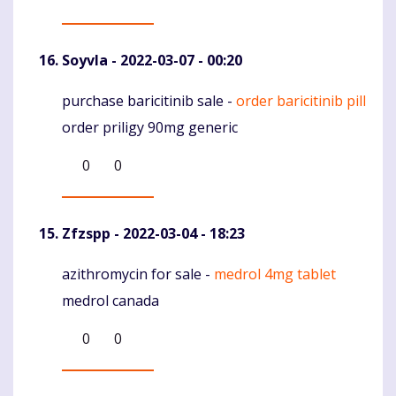
Soyvla
- 2022-03-07 - 00:20
purchase baricitinib sale -
order baricitinib pill
Komentaras
order priligy 90mg generic
0
0
Zfzspp
- 2022-03-04 - 18:23
azithromycin for sale -
medrol 4mg tablet
Komentaras
medrol canada
0
0