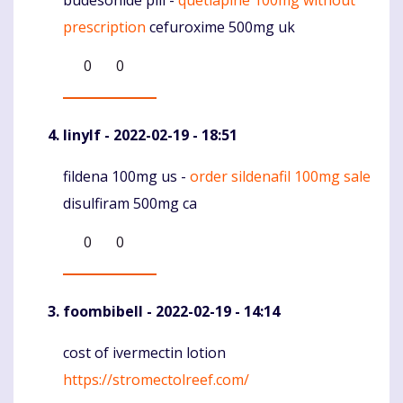
budesonide pill -
quetiapine 100mg without
Komentaras
prescription
cefuroxime 500mg uk
0
0
Iinylf
- 2022-02-19 - 18:51
fildena 100mg us -
order sildenafil 100mg sale
Komentaras
disulfiram 500mg ca
0
0
foombibell
- 2022-02-19 - 14:14
cost of ivermectin lotion
Komentaras
https://stromectolreef.com/