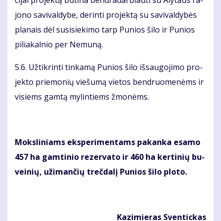
ci­jai pro­jek­tą bū­ti­na ben­dra­dar­biau­ti su Aly­taus ra­
jo­no sa­vi­val­dy­be, de­rin­ti pro­jek­tą su sa­vi­val­dy­bės
pla­nais dėl su­si­sie­ki­mo tarp Pu­nios ši­lo ir Pu­nios
pi­lia­kal­nio per Ne­mu­ną.
5.6. Už­tik­rin­ti tin­ka­mą Pu­nios ši­lo iš­sau­go­ji­mo pro­
jek­to prie­mo­nių vie­šu­mą vie­tos ben­druo­me­nėms ir
vi­siems gam­tą my­lin­tiems žmo­nėms.
Moks­li­niams eks­pe­ri­men­tams pa­kan­ka esa­mo
457 ha gam­ti­nio re­zer­va­to ir 460 ha ker­ti­nių bu­
vei­nių, už­iman­čių treč­da­lį Pu­nios ši­lo plo­to.
Ka­zi­mie­ras Sven­tic­kas