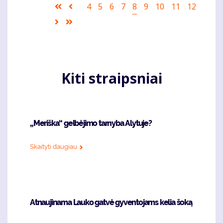
Pagination
First
Ankstesnis
Puslapis
4
Puslapis
5
Puslapis
6
Puslapis
7
Current
8
Puslapis
9
Puslapis
10
Puslapis
11
Puslapis
12
page
puslapis
page
Sekantis
Last
puslapis
page
Kiti straipsniai
„Meriška“ gelbėjimo tarnyba Alytuje?
Skaityti daugiau
Atnaujinama Lauko gatvė gyventojams kelia šoką