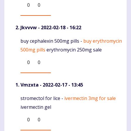
0
0
Jkvvvw
- 2022-02-18 - 16:22
buy cephalexin 500mg pills -
buy erythromycin
Komentaras
500mg pills
erythromycin 250mg sale
0
0
Vmzxta
- 2022-02-17 - 13:45
stromectol for lice -
ivermectin 3mg for sale
Komentaras
ivermectin gel
0
0