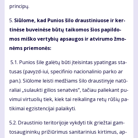
prin­ci­pų.
5.
Siū­lo­me, kad Pu­nios ši­lo draus­ti­niuo­se ir ker­
ti­nė­se bu­vei­nė­se bū­tų tai­ko­mos šios pa­pil­do­
mos miš­ko ver­ty­bių ap­sau­gos ir at­vi­ru­mo žmo­
nėms prie­mo­nės:
5.1. Pu­nios ši­le ga­lė­tų bū­ti įtei­sin­tas ypa­tin­gas sta­
tu­sas (pa­vyzd-iui, spe­ci­fi­nio na­cio­na­li­nio par­ko ar
pan.). Siū­lo­me leis­ti me­džiams ši­lo draus­ti­ny­je na­tū­
ra­liai „su­lauk­ti gi­lios se­nat­vės“, ta­čiau pa­lie­kant pu­
vi­mui vir­tuo­lių tiek, kiek tai rei­ka­lin­ga re­tų rū­šių pa­
ti­ki­mai eg­zis­ten­ci­jai pa­lai­ky­ti.
5.2. Draus­ti­nio te­ri­to­ri­jo­je vyk­dy­ti tik griež­tai gam­
to­sau­gi­nin­kų pri­žiū­ri­mus sa­ni­ta­ri­nius kir­ti­mus, ap­