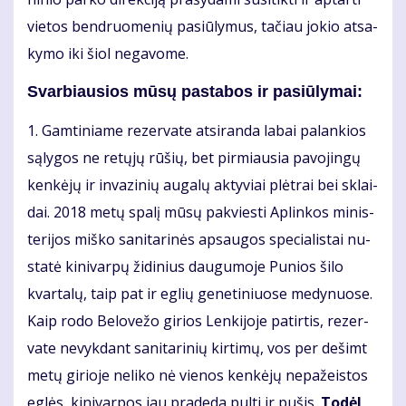
vie­tos ben­druo­me­nių pa­siū­ly­mus, ta­čiau jo­kio at­sa­
ky­mo iki šiol ne­ga­vo­me.
Svarbiausios mū­sų pa­sta­bos ir pa­siū­ly­mai:
1. Gam­ti­nia­me re­zer­va­te at­si­ran­da la­bai pa­lan­kios
są­ly­gos ne re­tų­jų rū­šių, bet pir­miau­sia pa­vo­jin­gų
ken­kė­jų ir in­va­zi­nių au­ga­lų ak­ty­viai plėt­rai bei sklai­
dai. 2018 me­tų spa­lį mū­sų pa­kvies­ti Ap­lin­kos mi­nis­
te­ri­jos miš­ko sa­ni­ta­ri­nės ap­sau­gos spe­cia­lis­tai nu­
sta­tė ki­ni­var­pų ži­di­nius dau­gu­mo­je Pu­nios ši­lo
kvar­ta­lų, taip pat ir eg­lių ge­ne­ti­niuo­se me­dy­nuo­se.
Kaip ro­do Be­lo­ve­žo gi­rios Len­ki­jo­je pa­tir­tis, re­zer­
va­te ne­vyk­dant sa­ni­ta­ri­nių kir­ti­mų, vos per de­šimt
me­tų gi­rio­je ne­li­ko nė vie­nos ken­kė­jų ne­pa­žeis­tos
eg­lės, ki­ni­var­pos jau pra­de­da pul­ti ir pu­šis.
To­dėl