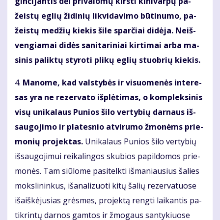
ginčijan­tis dėl pri­va­lo­mų kirs­ti ki­ni­var­pų pa­
žeis­tų eg­lių ži­di­nių lik­vi­da­vi­mo bū­ti­nu­mo, pa­
žeis­tų me­džių kie­kis ši­le sparčiai di­dė­ja. Ne­iš­
ven­gia­mai di­dės sa­ni­ta­ri­niai kir­ti­mai ar­ba ma­
si­nis pa­lik­tų sty­ro­ti pli­kų eg­lių stuob­rių kie­kis.
4.
Ma­no­me, kad vals­ty­bės ir vi­suo­me­nės in­te­re­
sas yra ne re­zer­va­to iš­plė­ti­mas, o kom­plek­si­nis
vi­sų uni­ka­laus Pu­nios ši­lo ver­ty­bių dar­naus iš­
sau­go­ji­mo ir pla­tes­nio at­vi­ru­mo žmo­nėms prie­
mo­nių pro­jek­tas.
Uni­ka­laus Pu­nios ši­lo ver­ty­bių
iš­sau­go­ji­mui rei­ka­lin­gos sku­bios pa­pil­do­mos prie­
mo­nės. Tam siū­lo­me pa­si­telk­ti iš­ma­niau­sius ša­lies
moks­li­nin­kus, iš­ana­li­zuo­ti ki­tų ša­lių re­zer­va­tuo­se
iš­aiš­kė­ju­sias grės­mes, pro­jek­tą reng­ti lai­kan­tis pa­
tik­rin­tų dar­nos gam­tos ir žmo­gaus san­ty­kiuo­se