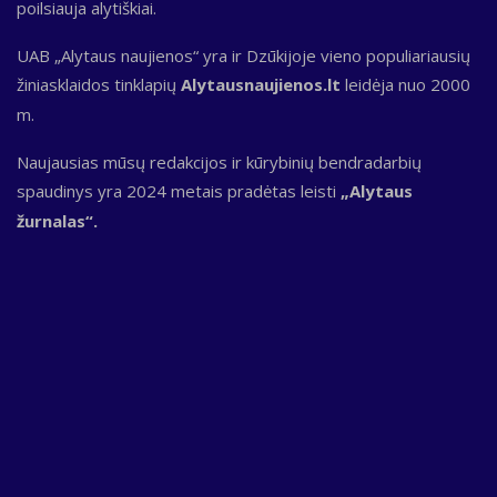
poilsiauja alytiškiai.
UAB „Alytaus naujienos“ yra ir Dzūkijoje vieno populiariausių
žiniasklaidos tinklapių
Alytausnaujienos.lt
leidėja nuo 2000
m.
Naujausias mūsų redakcijos ir kūrybinių bendradarbių
spaudinys yra 2024 metais pradėtas leisti
„Alytaus
žurnalas“.