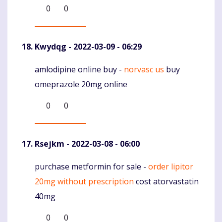
0
0
Kwydqg
- 2022-03-09 - 06:29
amlodipine online buy -
norvasc us
buy
Komentaras
omeprazole 20mg online
0
0
Rsejkm
- 2022-03-08 - 06:00
purchase metformin for sale -
order lipitor
Komentaras
20mg without prescription
cost atorvastatin
40mg
0
0