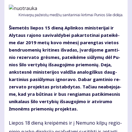
Ki­ni­var­pų pa­žeis­tų me­džių sa­ni­ta­ri­niai kir­ti­mai Pu­nios ši­le di­dė­ja.
Šie­me­tės lie­pos 15 die­ną Ap­lin­kos mi­nis­te­ri­jai ir
Aly­taus ra­jo­no sa­vi­val­dy­bei pa­kar­to­ti­nai pa­tei­kė­
me dar 2019 me­tų ko­vo mė­ne­sį pa­reng­tas vie­tos
ben­druo­me­nių kri­ti­nes iš­va­das, įvar­di­jo­me gam­ti­
nio re­zer­va­to grės­mes, pa­tei­kė­me siū­ly­mų dėl Pu­
nios ši­lo ver­ty­bių iš­sau­go­ji­mo prie­mo­nių. De­ja,
anks­tes­nė mi­nis­te­ri­jos val­džia ana­lo­giš­kus daug­
kar­ti­nius pa­siū­ly­mus ig­no­ra­vo. Da­bar gam­ti­nio re­
zer­va­to pro­jek­tas pri­stab­dy­tas. Ta­čiau ne­abe­jo­ja­
me, kad yra bū­ti­nas ir bus ren­gia­mas pa­ti­ki­mes­nis
uni­ka­laus ši­lo ver­ty­bių iš­sau­go­ji­mo ir at­vi­ru­mo
žmo­nėms prie­mo­nių pro­jek­tas.
Lie­pos 18 die­ną krei­pė­mės ir į Ne­mu­no kil­pų re­gio­
ni­nio par­ko di­rek­ci­ją pra­šy­da­mi su­si­tik­ti ir ap­tar­ti