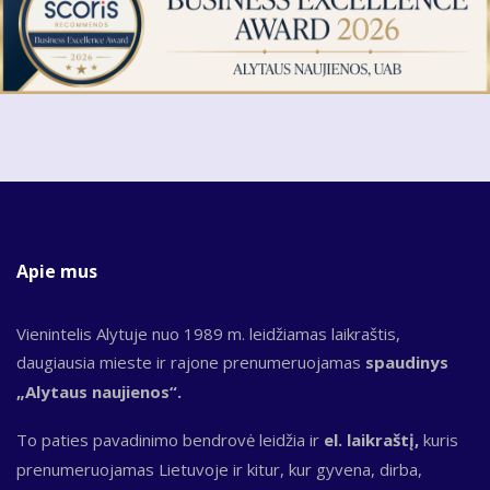
Apie mus
Vienintelis Alytuje nuo 1989 m. leidžiamas laikraštis,
daugiausia mieste ir rajone prenumeruojamas
spaudinys
„Alytaus naujienos“.
To paties pavadinimo bendrovė leidžia ir
el. laikraštį,
kuris
prenumeruojamas Lietuvoje ir kitur, kur gyvena, dirba,