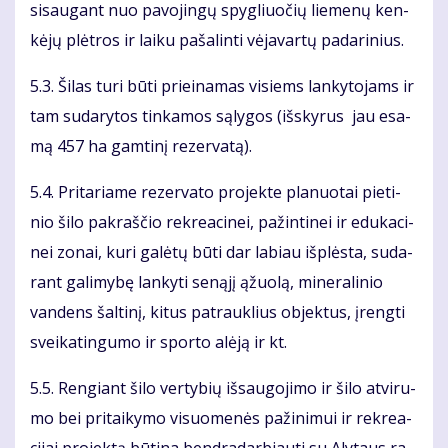
si­sau­gant nuo pa­vo­jin­gų spyg­liuo­čių lie­me­nų ken­
kė­jų plėt­ros ir lai­ku pa­ša­lin­ti vė­ja­var­tų pa­da­ri­nius.
5.3. Ši­las tu­ri bū­ti pri­ei­na­mas vi­siems lan­ky­to­jams ir
tam su­da­ry­tos tin­ka­mos są­ly­gos (iš­sky­rus jau esa­
mą 457 ha gam­ti­nį re­zer­va­tą).
5.4. Pri­ta­ria­me re­zer­va­to pro­jek­te pla­nuo­tai pie­ti­
nio ši­lo pa­kraš­čio rek­re­a­ci­nei, pa­žin­ti­nei ir edu­ka­ci­
nei zo­nai, ku­ri ga­lė­tų bū­ti dar la­biau iš­plės­ta, su­da­
rant ga­li­my­bę lan­ky­ti se­ną­jį ąžuo­lą, mi­ne­ra­li­nio
van­dens šal­ti­nį, ki­tus pa­trauk­lius ob­jek­tus, įreng­ti
svei­ka­tin­gu­mo ir spor­to alė­ją ir kt.
5.5. Ren­giant ši­lo ver­ty­bių iš­sau­go­ji­mo ir ši­lo at­vi­ru­
mo bei pri­tai­ky­mo vi­suo­me­nės pa­ži­ni­mui ir rek­re­a­