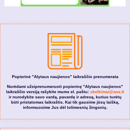
Popierinė "Alytaus naujienos" laikraščio prenumerata
Norėdami užsiprenumeruoti popierinę "Alytaus naujienos"
laikraščio versiją rašykite mums el. paštu:
skelbimai@ana.lt
ir nurodykite savo vardą, pavardę ir adresą, kuriuo turėtų
būti pristatomas laikraštis. Kai tik gausime jūsų laišką,
informuosime Jus dėl tolimesnių žingsnių.