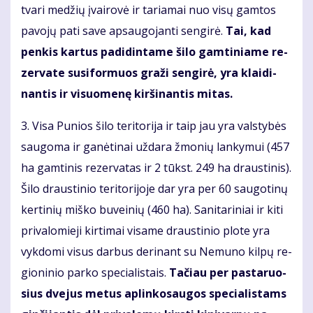
tva­ri me­džių įvai­ro­vė ir ta­ria­mai nuo vi­sų gam­tos
pa­vo­jų pa­ti sa­ve ap­sau­go­jan­ti sen­gi­rė.
Tai, kad
pen­kis kar­tus pa­di­din­ta­me ši­lo gam­ti­nia­me re­
zer­va­te su­si­for­muos gra­ži sen­gi­rė, yra klai­di­
nan­tis ir vi­suo­me­nę kir­ši­nan­tis mi­tas.
3. Vi­sa Pu­nios ši­lo te­ri­to­ri­ja ir taip jau yra vals­ty­bės
sau­go­ma ir ga­nė­ti­nai už­da­ra žmo­nių lan­ky­mui (457
ha gam­ti­nis re­zer­va­tas ir 2 tūkst. 249 ha draus­ti­nis).
Ši­lo draus­ti­nio te­ri­to­ri­jo­je dar yra per 60 sau­go­ti­nų
ker­ti­nių miš­ko bu­vei­nių (460 ha). Sa­ni­ta­ri­niai ir ki­ti
pri­va­lo­mie­ji kir­ti­mai vi­sa­me draus­ti­nio plo­te yra
vyk­do­mi vi­sus dar­bus de­ri­nant su Ne­mu­no kil­pų re­
gio­ni­nio par­ko spe­cia­lis­tais.
Tačiau per pas­ta­ruo­
sius dve­jus me­tus ap­lin­ko­sau­gos spe­cia­lis­tams