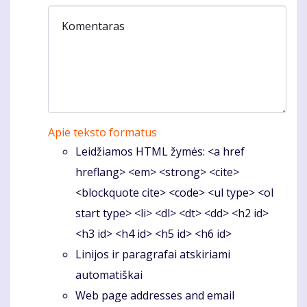
Komentaras
Apie teksto formatus
Leidžiamos HTML žymės: <a href
hreflang> <em> <strong> <cite>
<blockquote cite> <code> <ul type> <ol
start type> <li> <dl> <dt> <dd> <h2 id>
<h3 id> <h4 id> <h5 id> <h6 id>
Linijos ir paragrafai atskiriami
automatiškai
Web page addresses and email