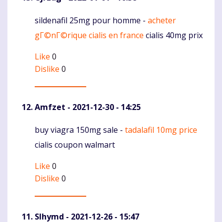
sildenafil 25mg pour homme -
acheter
Komentaras
gГ©nГ©rique cialis en france
cialis 40mg prix
Like
0
Dislike
0
Amfzet
- 2021-12-30 - 14:25
buy viagra 150mg sale -
tadalafil 10mg price
Komentaras
cialis coupon walmart
Like
0
Dislike
0
Slhymd
- 2021-12-26 - 15:47