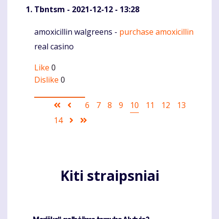
Tbntsm
- 2021-12-12 - 13:28
amoxicillin walgreens -
purchase amoxicillin
Komentaras
real casino
Like
0
Dislike
0
Pagination
First
Ankstesnis
Puslapis
6
Puslapis
7
Puslapis
8
Puslapis
9
Current
10
Puslapis
11
Puslapis
12
Puslapis
13
page
puslapis
page
Puslapis
14
Sekantis
Last
puslapis
page
Kiti straipsniai