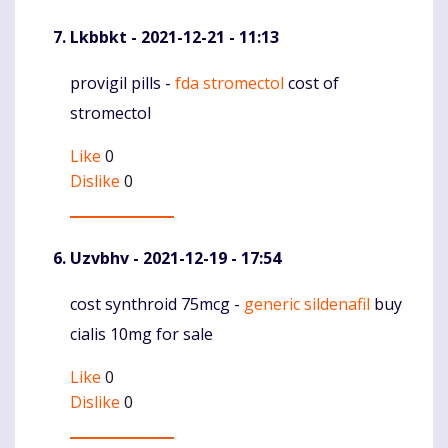
Lkbbkt
- 2021-12-21 - 11:13
provigil pills -
fda stromectol
cost of
Komentaras
stromectol
Like
0
Dislike
0
Uzvbhv
- 2021-12-19 - 17:54
cost synthroid 75mcg -
generic sildenafil
buy
Komentaras
cialis 10mg for sale
Like
0
Dislike
0