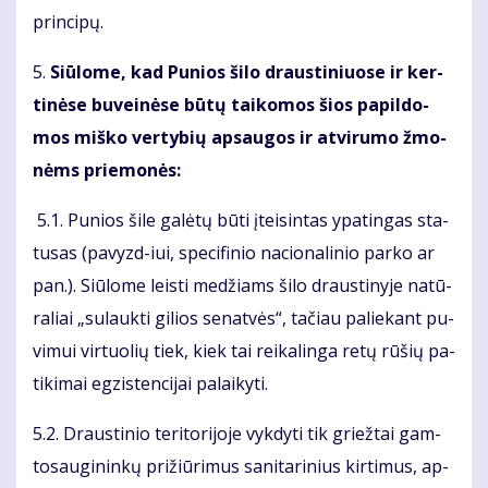
prin­ci­pų.
5.
Siū­lo­me, kad Pu­nios ši­lo draus­ti­niuo­se ir ker­
ti­nė­se bu­vei­nė­se bū­tų tai­ko­mos šios pa­pil­do­
mos miš­ko ver­ty­bių ap­sau­gos ir at­vi­ru­mo žmo­
nėms prie­mo­nės:
5.1. Pu­nios ši­le ga­lė­tų bū­ti įtei­sin­tas ypa­tin­gas sta­
tu­sas (pa­vyzd-iui, spe­ci­fi­nio na­cio­na­li­nio par­ko ar
pan.). Siū­lo­me leis­ti me­džiams ši­lo draus­ti­ny­je na­tū­
ra­liai „su­lauk­ti gi­lios se­nat­vės“, ta­čiau pa­lie­kant pu­
vi­mui vir­tuo­lių tiek, kiek tai rei­ka­lin­ga re­tų rū­šių pa­
ti­ki­mai eg­zis­ten­ci­jai pa­lai­ky­ti.
5.2. Draus­ti­nio te­ri­to­ri­jo­je vyk­dy­ti tik griež­tai gam­
to­sau­gi­nin­kų pri­žiū­ri­mus sa­ni­ta­ri­nius kir­ti­mus, ap­