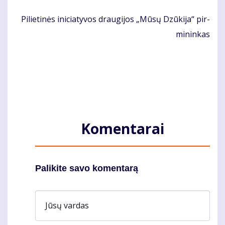
Pi­lie­ti­nės ini­cia­ty­vos drau­gi­jos „Mū­sų Dzū­ki­ja“ pir­
mi­nin­kas
Komentarai
Palikite savo komentarą
Jūsų vardas