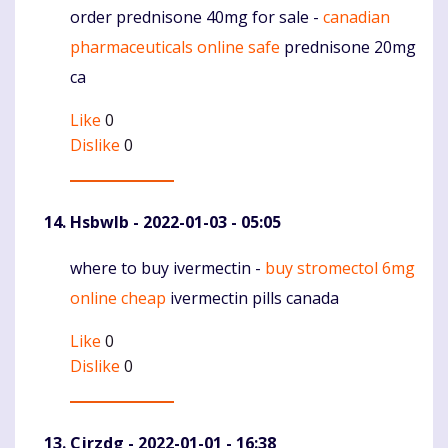
order prednisone 40mg for sale -
canadian
Komentaras
pharmaceuticals online safe
prednisone 20mg
ca
Like
0
Dislike
0
Hsbwlb
- 2022-01-03 - 05:05
where to buy ivermectin -
buy stromectol 6mg
Komentaras
online cheap
ivermectin pills canada
Like
0
Dislike
0
Cjrzdg
- 2022-01-01 - 16:38