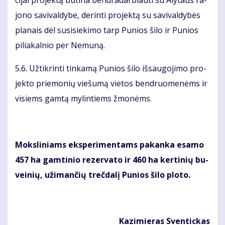
ci­jai pro­jek­tą bū­ti­na ben­dra­dar­biau­ti su Aly­taus ra­
jo­no sa­vi­val­dy­be, de­rin­ti pro­jek­tą su sa­vi­val­dy­bės
pla­nais dėl su­si­sie­ki­mo tarp Pu­nios ši­lo ir Pu­nios
pi­lia­kal­nio per Ne­mu­ną.
5.6. Už­tik­rin­ti tin­ka­mą Pu­nios ši­lo iš­sau­go­ji­mo pro­
jek­to prie­mo­nių vie­šu­mą vie­tos ben­druo­me­nėms ir
vi­siems gam­tą my­lin­tiems žmo­nėms.
Moks­li­niams eks­pe­ri­men­tams pa­kan­ka esa­mo
457 ha gam­ti­nio re­zer­va­to ir 460 ha ker­ti­nių bu­
vei­nių, už­iman­čių treč­da­lį Pu­nios ši­lo plo­to.
Ka­zi­mie­ras Sven­tic­kas