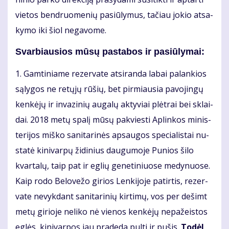
vie­tos ben­druo­me­nių pa­siū­ly­mus, ta­čiau jo­kio at­sa­
ky­mo iki šiol ne­ga­vo­me.
Svarbiausios mū­sų pa­sta­bos ir pa­siū­ly­mai:
1. Gam­ti­nia­me re­zer­va­te at­si­ran­da la­bai pa­lan­kios
są­ly­gos ne re­tų­jų rū­šių, bet pir­miau­sia pa­vo­jin­gų
ken­kė­jų ir in­va­zi­nių au­ga­lų ak­ty­viai plėt­rai bei sklai­
dai. 2018 me­tų spa­lį mū­sų pa­kvies­ti Ap­lin­kos mi­nis­
te­ri­jos miš­ko sa­ni­ta­ri­nės ap­sau­gos spe­cia­lis­tai nu­
sta­tė ki­ni­var­pų ži­di­nius dau­gu­mo­je Pu­nios ši­lo
kvar­ta­lų, taip pat ir eg­lių ge­ne­ti­niuo­se me­dy­nuo­se.
Kaip ro­do Be­lo­ve­žo gi­rios Len­ki­jo­je pa­tir­tis, re­zer­
va­te ne­vyk­dant sa­ni­ta­ri­nių kir­ti­mų, vos per de­šimt
me­tų gi­rio­je ne­li­ko nė vie­nos ken­kė­jų ne­pa­žeis­tos
eg­lės, ki­ni­var­pos jau pra­de­da pul­ti ir pu­šis.
To­dėl