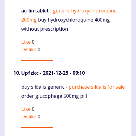
acillin tablet -
generic hydroxychloroquine
Komentaras
200mg
buy hydroxychloroquine 400mg
without prescription
Like
0
Dislike
0
Upfzkc
- 2021-12-25 - 09:10
buy sildalis generic -
purchase sildalis for sale
Komentaras
order glucophage 500mg pill
Like
0
Dislike
0