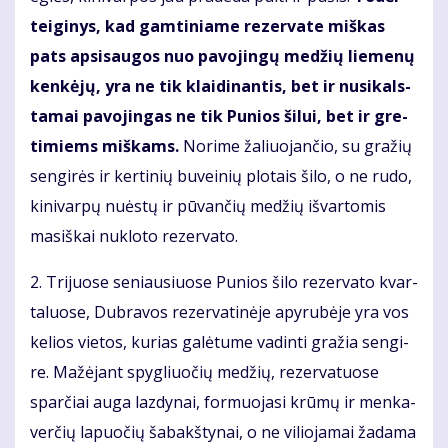
tei­gi­nys, kad gam­ti­nia­me re­zer­va­te miš­kas
pats ap­si­sau­gos nuo pa­vo­jin­gų me­džių lie­me­nų
ken­kė­jų, yra ne tik klai­di­nan­tis, bet ir nu­si­kals­
ta­mai pa­vo­jin­gas ne tik Pu­nios ši­lui, bet ir gre­
ti­miems miš­kams.
No­ri­me ža­liuo­jančio, su gra­žių
sen­gi­rės ir ker­ti­nių bu­vei­nių plo­tais ši­lo, o ne ru­do,
ki­ni­var­pų nu­ės­tų ir pū­vančių me­džių iš­var­to­mis
ma­siš­kai nu­klo­to re­zer­va­to.
2. Tri­juo­se se­niau­siuo­se Pu­nios ši­lo re­zer­va­to kvar­
ta­luo­se, Dub­ra­vos re­zer­va­ti­nė­je apy­ru­bė­je yra vos
ke­lios vie­tos, ku­rias ga­lė­tu­me va­din­ti gra­žia sen­gi­
re. Ma­žė­jant spyg­liuočių me­džių, re­zer­va­tuo­se
sparčiai au­ga laz­dy­nai, for­muo­ja­si krū­mų ir men­ka­
verčių la­puočių ša­bakš­ty­nai, o ne vi­lio­ja­mai ža­da­ma