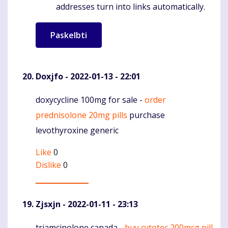
addresses turn into links automatically.
Doxjfo
- 2022-01-13 - 22:01
doxycycline 100mg for sale -
order
Komentaras
prednisolone 20mg pills
purchase
levothyroxine generic
Like
0
Dislike
0
Zjsxjn
- 2022-01-11 - 23:13
triamcinolone canada -
buy cytotec 200mcg pill