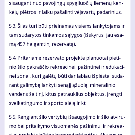
si­sau­gant nuo pa­vo­jin­gų spyg­liuo­čių lie­me­nų ken­
kė­jų plėt­ros ir lai­ku pa­ša­lin­ti vė­ja­var­tų pa­da­ri­nius.
5.3. Ši­las tu­ri bū­ti pri­ei­na­mas vi­siems lan­ky­to­jams ir
tam su­da­ry­tos tin­ka­mos są­ly­gos (iš­sky­rus jau esa­
mą 457 ha gam­ti­nį re­zer­va­tą).
5.4. Pri­ta­ria­me re­zer­va­to pro­jek­te pla­nuo­tai pie­ti­
nio ši­lo pa­kraš­čio rek­re­a­ci­nei, pa­žin­ti­nei ir edu­ka­ci­
nei zo­nai, ku­ri ga­lė­tų bū­ti dar la­biau iš­plės­ta, su­da­
rant ga­li­my­bę lan­ky­ti se­ną­jį ąžuo­lą, mi­ne­ra­li­nio
van­dens šal­ti­nį, ki­tus pa­trauk­lius ob­jek­tus, įreng­ti
svei­ka­tin­gu­mo ir spor­to alė­ją ir kt.
5.5. Ren­giant ši­lo ver­ty­bių iš­sau­go­ji­mo ir ši­lo at­vi­ru­
mo bei pri­tai­ky­mo vi­suo­me­nės pa­ži­ni­mui ir rek­re­a­