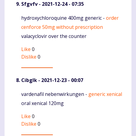
Sfgvfv
- 2021-12-24 - 07:35
hydroxychloroquine 400mg generic -
order
Komentaras
cenforce 50mg without prescription
valacyclovir over the counter
Like
0
Dislike
0
Cibglk
- 2021-12-23 - 00:07
vardenafil nebenwirkungen -
generic xenical
Komentaras
oral xenical 120mg
Like
0
Dislike
0