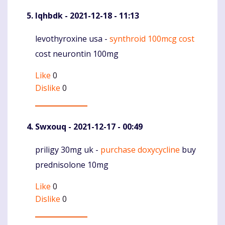
Iqhbdk
- 2021-12-18 - 11:13
levothyroxine usa -
synthroid 100mcg cost
Komentaras
cost neurontin 100mg
Like
0
Dislike
0
Swxouq
- 2021-12-17 - 00:49
priligy 30mg uk -
purchase doxycycline
buy
Komentaras
prednisolone 10mg
Like
0
Dislike
0