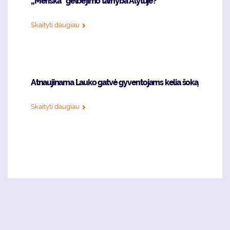
„Meriška“ gelbėjimo tarnyba Alytuje?
Skaityti daugiau
Atnaujinama Lauko gatvė gyventojams kelia šoką
Skaityti daugiau