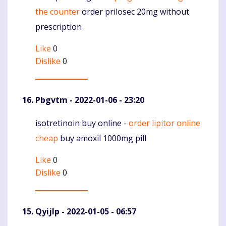
the counter
order prilosec 20mg without
prescription
Like
0
Dislike
0
Pbgvtm
- 2022-01-06 - 23:20
isotretinoin buy online -
order lipitor online
Komentaras
cheap
buy amoxil 1000mg pill
Like
0
Dislike
0
Qyijlp
- 2022-01-05 - 06:57