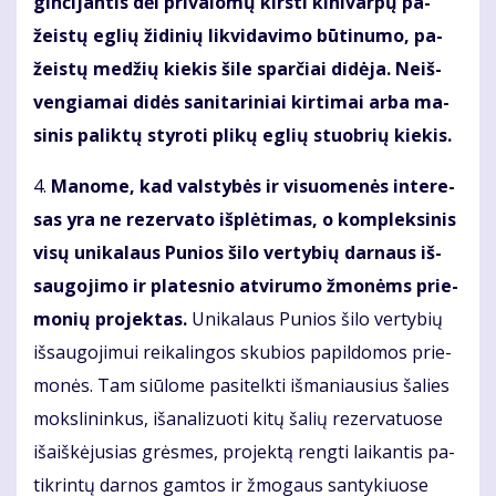
ginčijan­tis dėl pri­va­lo­mų kirs­ti ki­ni­var­pų pa­
žeis­tų eg­lių ži­di­nių lik­vi­da­vi­mo bū­ti­nu­mo, pa­
žeis­tų me­džių kie­kis ši­le sparčiai di­dė­ja. Ne­iš­
ven­gia­mai di­dės sa­ni­ta­ri­niai kir­ti­mai ar­ba ma­
si­nis pa­lik­tų sty­ro­ti pli­kų eg­lių stuob­rių kie­kis.
4.
Ma­no­me, kad vals­ty­bės ir vi­suo­me­nės in­te­re­
sas yra ne re­zer­va­to iš­plė­ti­mas, o kom­plek­si­nis
vi­sų uni­ka­laus Pu­nios ši­lo ver­ty­bių dar­naus iš­
sau­go­ji­mo ir pla­tes­nio at­vi­ru­mo žmo­nėms prie­
mo­nių pro­jek­tas.
Uni­ka­laus Pu­nios ši­lo ver­ty­bių
iš­sau­go­ji­mui rei­ka­lin­gos sku­bios pa­pil­do­mos prie­
mo­nės. Tam siū­lo­me pa­si­telk­ti iš­ma­niau­sius ša­lies
moks­li­nin­kus, iš­ana­li­zuo­ti ki­tų ša­lių re­zer­va­tuo­se
iš­aiš­kė­ju­sias grės­mes, pro­jek­tą reng­ti lai­kan­tis pa­
tik­rin­tų dar­nos gam­tos ir žmo­gaus san­ty­kiuo­se