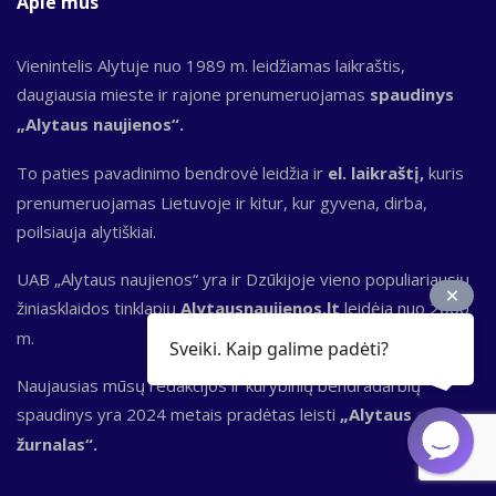
Apie mus
Vienintelis Alytuje nuo 1989 m. leidžiamas laikraštis,
daugiausia mieste ir rajone prenumeruojamas
spaudinys
„Alytaus naujienos“.
To paties pavadinimo bendrovė leidžia ir
el. laikraštį,
kuris
prenumeruojamas Lietuvoje ir kitur, kur gyvena, dirba,
poilsiauja alytiškiai.
UAB „Alytaus naujienos“ yra ir Dzūkijoje vieno populiariausių
žiniasklaidos tinklapių
Alytausnaujienos.lt
leidėja nuo 2000
m.
Sveiki. Kaip galime padėti?
Naujausias mūsų redakcijos ir kūrybinių bendradarbių
spaudinys yra 2024 metais pradėtas leisti
„Alytaus
žurnalas“.