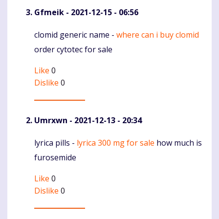
Gfmeik
- 2021-12-15 - 06:56
clomid generic name -
where can i buy clomid
Komentaras
order cytotec for sale
Like
0
Dislike
0
Umrxwn
- 2021-12-13 - 20:34
lyrica pills -
lyrica 300 mg for sale
how much is
Komentaras
furosemide
Like
0
Dislike
0