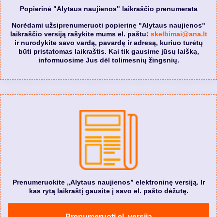
Popierinė "Alytaus naujienos" laikraščio prenumerata
Norėdami užsiprenumeruoti popierinę "Alytaus naujienos"
laikraščio versiją rašykite mums el. paštu:
skelbimai@ana.lt
ir nurodykite savo vardą, pavardę ir adresą, kuriuo turėtų
būti pristatomas laikraštis. Kai tik gausime jūsų laišką,
informuosime Jus dėl tolimesnių žingsnių.
Prenumeruokite „Alytaus naujienos” elektroninę versiją. Ir
kas rytą laikraštį gausite į savo el. pašto dėžutę.
Prenumeruoti el. versiją