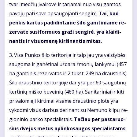
tva­ri me­džių įvai­ro­vė ir ta­ria­mai nuo vi­sų gam­tos
pa­vo­jų pa­ti sa­ve ap­sau­go­jan­ti sen­gi­rė.
Tai, kad
pen­kis kar­tus pa­di­din­ta­me ši­lo gam­ti­nia­me re­
zer­va­te su­si­for­muos gra­ži sen­gi­rė, yra klai­di­
nan­tis ir vi­suo­me­nę kir­ši­nan­tis mi­tas.
3. Vi­sa Pu­nios ši­lo te­ri­to­ri­ja ir taip jau yra vals­ty­bės
sau­go­ma ir ga­nė­ti­nai už­da­ra žmo­nių lan­ky­mui (457
ha gam­ti­nis re­zer­va­tas ir 2 tūkst. 249 ha draus­ti­nis).
Ši­lo draus­ti­nio te­ri­to­ri­jo­je dar yra per 60 sau­go­ti­nų
ker­ti­nių miš­ko bu­vei­nių (460 ha). Sa­ni­ta­ri­niai ir ki­ti
pri­va­lo­mie­ji kir­ti­mai vi­sa­me draus­ti­nio plo­te yra
vyk­do­mi vi­sus dar­bus de­ri­nant su Ne­mu­no kil­pų re­
gio­ni­nio par­ko spe­cia­lis­tais.
Tačiau per pas­ta­ruo­
sius dve­jus me­tus ap­lin­ko­sau­gos spe­cia­lis­tams