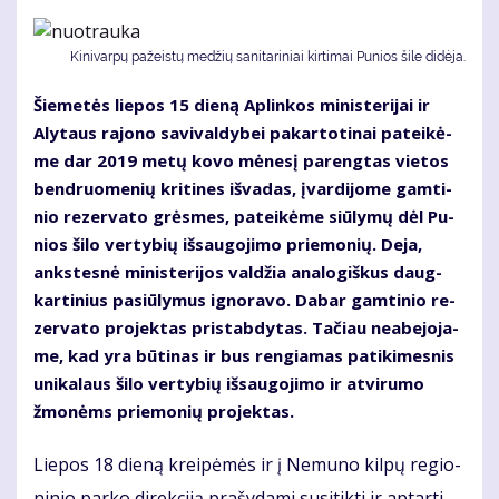
Ki­ni­var­pų pa­žeis­tų me­džių sa­ni­ta­ri­niai kir­ti­mai Pu­nios ši­le di­dė­ja.
Šie­me­tės lie­pos 15 die­ną Ap­lin­kos mi­nis­te­ri­jai ir
Aly­taus ra­jo­no sa­vi­val­dy­bei pa­kar­to­ti­nai pa­tei­kė­
me dar 2019 me­tų ko­vo mė­ne­sį pa­reng­tas vie­tos
ben­druo­me­nių kri­ti­nes iš­va­das, įvar­di­jo­me gam­ti­
nio re­zer­va­to grės­mes, pa­tei­kė­me siū­ly­mų dėl Pu­
nios ši­lo ver­ty­bių iš­sau­go­ji­mo prie­mo­nių. De­ja,
anks­tes­nė mi­nis­te­ri­jos val­džia ana­lo­giš­kus daug­
kar­ti­nius pa­siū­ly­mus ig­no­ra­vo. Da­bar gam­ti­nio re­
zer­va­to pro­jek­tas pri­stab­dy­tas. Ta­čiau ne­abe­jo­ja­
me, kad yra bū­ti­nas ir bus ren­gia­mas pa­ti­ki­mes­nis
uni­ka­laus ši­lo ver­ty­bių iš­sau­go­ji­mo ir at­vi­ru­mo
žmo­nėms prie­mo­nių pro­jek­tas.
Lie­pos 18 die­ną krei­pė­mės ir į Ne­mu­no kil­pų re­gio­
ni­nio par­ko di­rek­ci­ją pra­šy­da­mi su­si­tik­ti ir ap­tar­ti