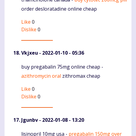
Komentaras
order desloratadine online cheap
Like
0
Dislike
0
Vkjxeu
- 2022-01-10 - 05:36
buy pregabalin 75mg online cheap -
Komentaras
azithromycin oral
zithromax cheap
Like
0
Dislike
0
Jgunbv
- 2022-01-08 - 13:20
lisinopril 10mg usa -
pregabalin 150mg over
Komentaras