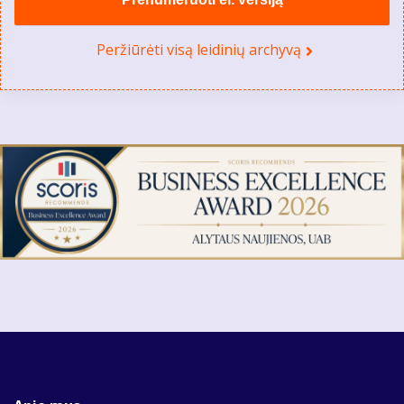
Peržiūrėti visą leidinių archyvą