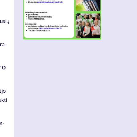
lu­sių
tra­
? O
ė­jo
k­ti
es­