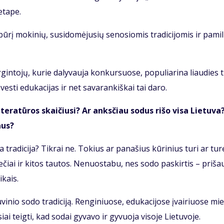
eta­pe.
­rį mo­ki­nių, su­si­do­mė­ju­sių se­no­sio­mis tra­di­ci­jo­mis ir pa­mi­
in­to­jų, ku­rie da­ly­vau­ja kon­kur­suo­se, po­pu­lia­ri­na liau­dies 
ves­ti edu­ka­ci­jas ir net sa­va­ran­kiš­kai tai da­ro.
te­ra­tū­ros skai­čiu­si? Ar anks­čiau so­dus ri­šo vi­sa Lie­tu­va
aus?
a tra­di­ci­ja? Tik­rai ne. To­kius ar pa­na­šius kū­ri­nius tu­ri ar tu­r
nie­čiai ir ki­tos tau­tos. Ne­nuos­ta­bu, nes so­do pa­skir­tis – pri­šau
i­kais.
tu­vi­nio so­do tra­di­ci­ją. Ren­gi­niuo­se, edu­ka­ci­jo­se įvai­riuo­se mi
i teig­ti, kad so­dai gy­va­vo ir gy­vuo­ja vi­so­je Lie­tu­vo­je.