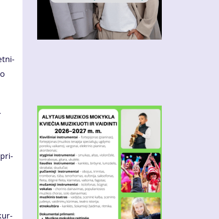
t­ni­
do
.
 pri­
kur­