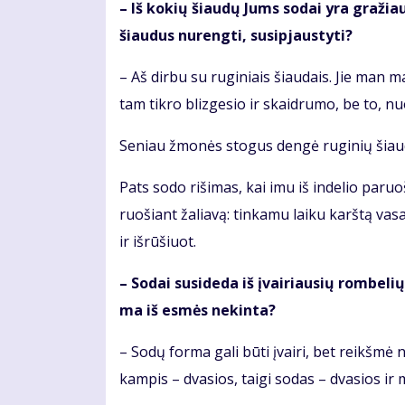
– Iš ko­kių šiau­dų Jums so­dai yra gra­žiau­s
šiau­dus nu­reng­ti, su­si­pjaus­ty­ti?
– Aš dir­bu su ru­gi­niais šiau­dais. Jie man ma­
tam tik­ro bliz­ge­sio ir skaid­ru­mo, be to, nu
Se­niau žmo­nės sto­gus den­gė ru­gi­nių šiau­dų k
Pats so­do ri­ši­mas, kai imu iš in­de­lio pa­ru
ruo­šiant ža­lia­vą: tin­ka­mu lai­ku karš­tą va­s
ir iš­rū­šiuot.
– So­dai su­si­de­da iš įvai­riau­sių rom­be­l
ma iš es­mės ne­kin­ta?
– So­dų for­ma ga­li bū­ti įvai­ri, bet reikš­mė n
kam­pis – dva­sios, tai­gi so­das – dva­sios ir m