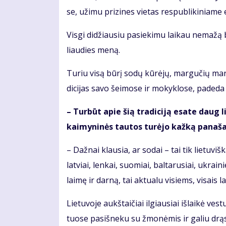
se, už­imu pri­zi­nes vie­tas res­pub­li­ki­nia­me 
Vis­gi di­džiau­siu pa­sie­ki­mu lai­kau ne­ma­žą bū
liau­dies me­ną.
Tu­riu vi­są bū­rį so­dų kū­rė­jų, mar­gu­čių mar­g
di­ci­jas sa­vo šei­mo­se ir mo­kyk­lo­se, pa­de­da 
– Tur­būt apie šią tra­di­ci­ją esa­te daug li­
kai­my­ni­nės tau­tos tu­rė­jo kaž­ką pa­na­š
– Daž­nai klau­sia, ar so­dai – tai tik lie­tu­viš­k
lat­viai, len­kai, suo­miai, bal­ta­ru­siai, uk­rai­
lai­mę ir dar­ną, tai ak­tu­a­lu vi­siems, vi­sais la
Lie­tu­vo­je aukš­tai­čiai il­giau­siai iš­lai­kė ves­
tuo­se pa­si­šne­ku su žmo­nė­mis ir ga­liu drą­sia