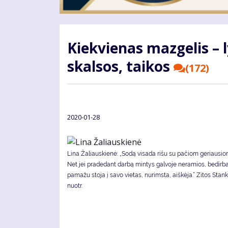
Kiek­vie­nas maz­ge­lis – l
skal­sos, tai­kos
(172)
2020-01-28
Li­na Ža­liaus­kie­nė: „So­dą vi­sa­da ri­šu su pa­čiom ge­riau­si
Net jei pra­de­dant dar­bą min­tys gal­vo­je ne­ra­mios, be­dir­b
pa­ma­žu sto­ja į sa­vo vie­tas, nu­rims­ta, aiš­kė­ja.“ Zitos St
nuotr.