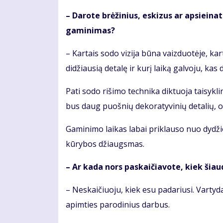
– Da­ro­te brė­ži­nius, es­ki­zus ar ap­si­ei­
ga­mi­ni­mas?
– Kar­tais so­do vi­zi­ja bū­na vaiz­duo­tė­je, kar
di­džiau­sią de­ta­lę ir ku­rį lai­ką gal­vo­ju, kas
Pa­ti so­do ri­ši­mo tech­ni­ka dik­tuo­ja tai­syk
bus daug puoš­nių de­ko­ra­ty­vi­nių de­ta­lių, o
Ga­mi­ni­mo lai­kas la­bai pri­klau­so nuo dy­dži
kū­ry­bos džiaugs­mas.
– Ar ka­da nors pa­skai­čia­vo­te, kiek šiau­d
– Ne­skai­čiuo­ju, kiek esu pa­da­riu­si. Var­ty­d
ap­im­ties pa­ro­di­nius dar­bus.