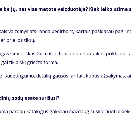
na­te be jų, nes vi­sa ma­to­te vaiz­duo­tė­je? Kiek lai­ko už­ima 
­tais vaiz­di­nys at­si­ran­da be­dir­bant, kar­tais pa­si­da­rau pa­grin­
 dar prie jos tik­tų.
­lin­gas si­met­riš­kas for­mas, o to­liau nuo nuo­tai­kos pri­klau­so, 
 gal tik aiš­ki griež­ta for­ma.
o, su­dė­tin­gu­mo, de­ta­lių gau­sos, ar tai sku­bus už­sa­ky­mas, a
i­nių so­dų esa­te su­ri­šu­si?
a­ma pa­ro­dų ka­ta­lo­gus ga­lė­čiau maž­daug su­skai­čiuo­ti di­de­l