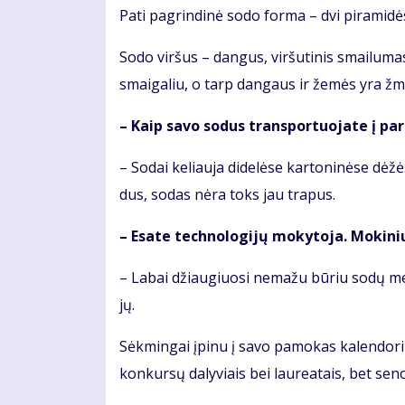
Pa­ti pa­grin­di­nė so­do for­ma – dvi pi­ra­mi­dė
So­do vir­šus – dan­gus, vir­šu­ti­nis smai­lu­m
smai­ga­liu, o tarp dan­gaus ir že­mės yra žmo
– Kaip sa­vo so­dus trans­por­tuo­ja­te į pa­
– So­dai ke­liau­ja di­de­lė­se kar­to­ni­nė­se dė
dus, so­das nė­ra toks jau tra­pus.
– Esa­te tech­no­lo­gi­jų mo­ky­to­ja. Mo­ki­n
– La­bai džiau­giuo­si ne­ma­žu bū­riu so­dų mei
jų.
Sėk­min­gai įpi­nu į sa­vo pa­mo­kas ka­len­do­ri­
kon­kur­sų da­ly­viais bei lau­re­a­tais, bet se­no