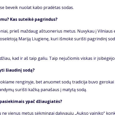
se be­veik nuo­lat ka­bo pra­dė­tas so­das.
­ši­mu? Kas su­tei­kė pa­grin­dus?
­se­niai, prieš maž­daug aš­tuo­ne­rius me­tus. Nu­vy­kau į Vil­niaus e
e­lė­to­ją Ma­ri­ją Liu­gie­nę, ku­ri iš­mo­kė su­riš­ti pa­grin­di­nį so­
žiau, kad ir aš taip ga­liu. Taip ne­ju­čio­mis vis­kas ir įsi­bė­gė­jo
ti šiau­di­nį so­dą?
i ko­kia­me ren­gi­ny­je, bet anuo­met so­dų tra­di­ci­ja bu­vo ge­ro­kai
n­dy­mų su­riš­ti kaž­ką pa­na­šaus į ma­ty­tą so­dą.
s pa­sie­ki­mais ypač džiau­gia­tės?
u ne vie­nus me­tus sėk­min­gai da­ly­vau­ju „Auk­so vai­ni­ko“ kon­