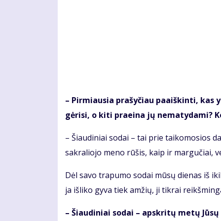
– Pir­miau­sia pra­šy­čiau pa­aiš­kin­ti, kas 
gė­ri­si, o ki­ti pra­ei­na jų ne­ma­ty­da­mi? K
– Šiau­di­niai so­dai – tai prie tai­ko­mo­sios dai­
sak­ra­lio­jo me­no rū­šis, kaip ir mar­gu­čiai, v
Dėl sa­vo tra­pu­mo so­dai mū­sų die­nas iš ikik­rikš
ja iš­li­ko gy­va tiek am­žių, ji tik­rai reikš­min­g
– Šiau­di­niai so­dai – ap­skri­tų me­tų Jū­s