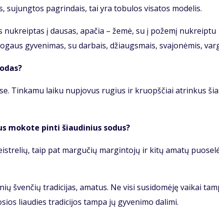
s, su­jung­tos pa­grin­dais, tai yra to­bu­los vi­sa­tos mo­de­lis.
as nu­kreip­tas į dau­sas, apa­čia – že­mė, su į po­že­mį nu­kreip­tu
­gaus gy­ve­ni­mas, su dar­bais, džiaugs­mais, sva­jo­nė­mis, var­
ro­das?
­žė­se. Tin­ka­mu lai­ku nu­pjo­vus ru­gius ir kruopš­čiai at­rin­kus ši
ius mo­ko­te pin­ti šiau­di­nius so­dus?
st­re­lių, taip pat mar­gu­čių mar­gin­to­jų ir ki­tų ama­tų puo­se­lė
nių šven­čių tra­di­ci­jas, ama­tus. Ne vi­si su­si­do­mė­ję vai­kai tam
­sios liau­dies tra­di­ci­jos tam­pa jų gy­ve­ni­mo da­li­mi.