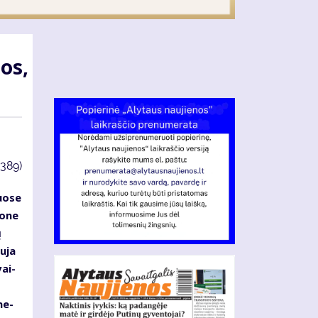
tos,
3389)
uo­se
o­ne
ų
u­ja
vai­
 ne­