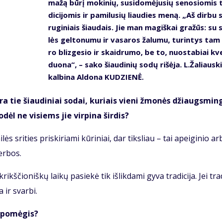
ma­žą bū­rį mo­ki­nių, su­si­do­mė­ju­sių se­no­sio­mis 
di­ci­jo­mis ir pa­mi­lu­sių liau­dies me­ną. „Aš dir­bu 
ru­gi­niais šiau­dais. Jie man ma­giš­kai gra­žūs: su 
lės gel­to­nu­mu ir va­sa­ros ža­lu­mu, tu­rin­tys tam
ro bliz­ge­sio ir skaid­ru­mo, be to, nuo­sta­biai kv
duo­na“, – sa­ko šiau­di­nių so­dų ri­šė­ja. L.Ža­liaus­k
kal­bi­na Al­do­na KU­DZIE­NĖ.
yra tie šiau­di­niai so­dai, ku­riais vie­ni žmo­nės džiaugs­min­
o­dėl ne vi­siems jie vir­pi­na šir­dis?
lės sri­ties pri­ski­ria­mi kū­ri­niai, dar tiks­liau – tai apei­gi­nio ar
er­bos.
­čio­niš­kų lai­kų pa­sie­kė tik iš­lik­da­mi gy­va tra­di­ci­ja. Jei tra­d
a ir svar­bi.
ų po­mė­gis?