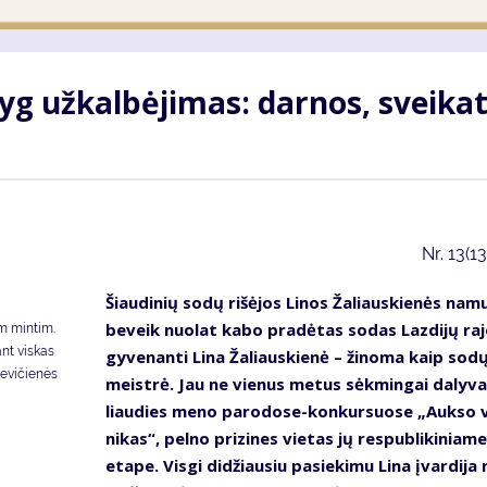
yg už­kal­bė­ji­mas: dar­nos, svei­ka­
Nr.
13(1
Šiau­di­nių so­dų ri­šė­jos Li­nos Ža­liaus­kie­nės na­m
be­veik nuo­lat ka­bo pra­dė­tas so­das Laz­di­jų ra­j
om min­tim.
ant vis­kas
gy­ve­nan­ti Li­na Ža­liaus­kie­nė – ži­no­ma kaip so­d
ankevičienės
meist­rė. Jau ne vie­nus me­tus sėk­min­gai da­ly­va
liau­dies me­no pa­ro­do­se-kon­kur­suo­se „Auk­so 
ni­kas“, pel­no pri­zi­nes vie­tas jų res­pub­li­ki­nia­me
eta­pe. Vis­gi di­džiau­siu pa­sie­ki­mu Li­na įvar­di­ja