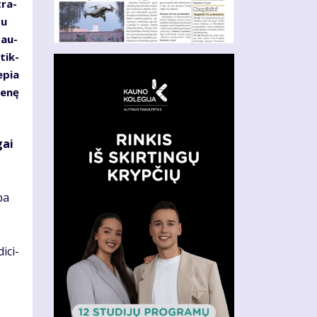
tra­
su
sau­
 tik­
e­pia
ie­nę
gai
­ba
i­ci­