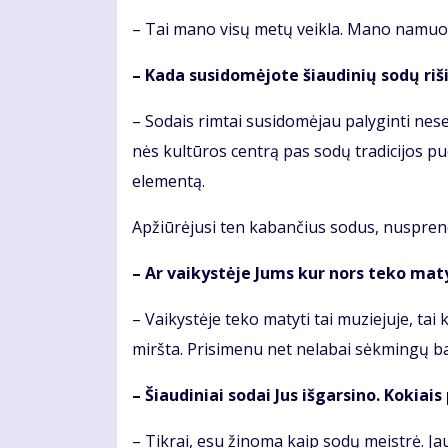
– Tai ma­no vi­sų me­tų veik­la. Ma­no na­muo­
– Ka­da su­si­do­mė­jo­te šiau­di­nių so­dų ri
– So­dais rim­tai su­si­do­mė­jau pa­ly­gin­ti ne
nės kul­tū­ros cen­trą pas so­dų tra­di­ci­jos puo­s
ele­men­tą.
Ap­žiū­rė­ju­si ten ka­ban­čius so­dus, nu­spren­d
– Ar vai­kys­tė­je Jums kur nors te­ko ma­ty­
– Vai­kys­tė­je te­ko ma­ty­ti tai mu­zie­ju­je, ta
mirš­ta. Pri­si­me­nu net ne­la­bai sėk­min­gų ba
– Šiau­di­niai so­dai Jus iš­gar­si­no. Ko­kiai
– Tik­rai, esu ži­no­ma kaip so­dų meist­rė. Ja