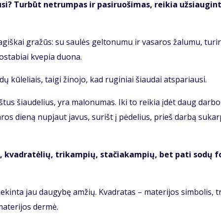
i? Tur­būt ne­trum­pas ir pa­si­ruo­ši­mas, rei­kia už­si­au­gin­
giš­kai gra­žūs: su sau­lės gel­to­nu­mu ir va­sa­ros ža­lu­mu, tu­rin
o­sta­biai kve­pia duo­na.
ū­le­liais, tai­gi ži­no­jo, kad ru­gi­niai šiau­dai at­spa­riau­si.
oš­tus šiau­de­lius, yra ma­lo­nu­mas. Iki to rei­kia įdėt daug dar­bo
a­ros die­ną nu­pjaut ja­vus, su­rišt į pė­de­lius, prieš dar­bą su­kar
ių, kvad­ra­tė­lių, tri­kam­pių, sta­čia­kam­pių, bet pa­ti so­dų f
e­kin­ta jau dau­gy­bę am­žių. Kvad­ra­tas – ma­te­ri­jos sim­bo­lis, tr
a­te­ri­jos der­mė.