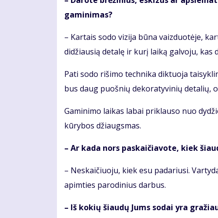
– Da­ro­te brė­ži­nius, es­ki­zus ar ap­si­ei­
ga­mi­ni­mas?
– Kar­tais so­do vi­zi­ja bū­na vaiz­duo­tė­je, kar
di­džiau­sią de­ta­lę ir ku­rį lai­ką gal­vo­ju, kas
Pa­ti so­do ri­ši­mo tech­ni­ka dik­tuo­ja tai­syk
bus daug puoš­nių de­ko­ra­ty­vi­nių de­ta­lių, o
Ga­mi­ni­mo lai­kas la­bai pri­klau­so nuo dy­dži
kū­ry­bos džiaugs­mas.
– Ar ka­da nors pa­skai­čia­vo­te, kiek šiau­d
– Ne­skai­čiuo­ju, kiek esu pa­da­riu­si. Var­ty­d
ap­im­ties pa­ro­di­nius dar­bus.
– Iš ko­kių šiau­dų Jums so­dai yra gra­žiau­s