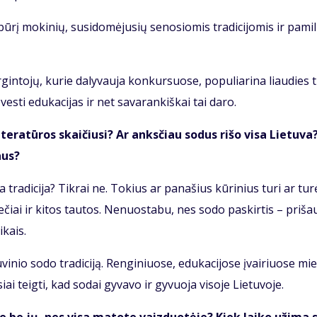
­rį mo­ki­nių, su­si­do­mė­ju­sių se­no­sio­mis tra­di­ci­jo­mis ir pa­mi­
in­to­jų, ku­rie da­ly­vau­ja kon­kur­suo­se, po­pu­lia­ri­na liau­dies 
ves­ti edu­ka­ci­jas ir net sa­va­ran­kiš­kai tai da­ro.
te­ra­tū­ros skai­čiu­si? Ar anks­čiau so­dus ri­šo vi­sa Lie­tu­va
aus?
a tra­di­ci­ja? Tik­rai ne. To­kius ar pa­na­šius kū­ri­nius tu­ri ar tu­r
nie­čiai ir ki­tos tau­tos. Ne­nuos­ta­bu, nes so­do pa­skir­tis – pri­šau
i­kais.
tu­vi­nio so­do tra­di­ci­ją. Ren­gi­niuo­se, edu­ka­ci­jo­se įvai­riuo­se mi
i teig­ti, kad so­dai gy­va­vo ir gy­vuo­ja vi­so­je Lie­tu­vo­je.