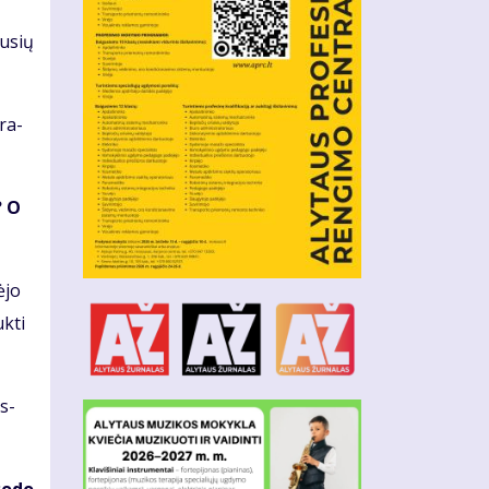
lu­sių
tra­
? O
ė­jo
k­ti
es­