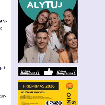
t­ni­
do
.
 pri­
kur­