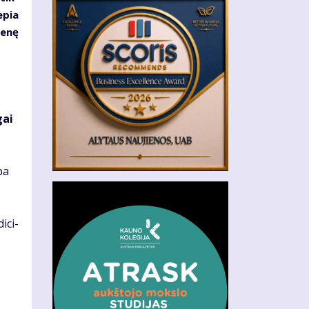
e­pia
ie­nę
gai
­ba
i­ci­