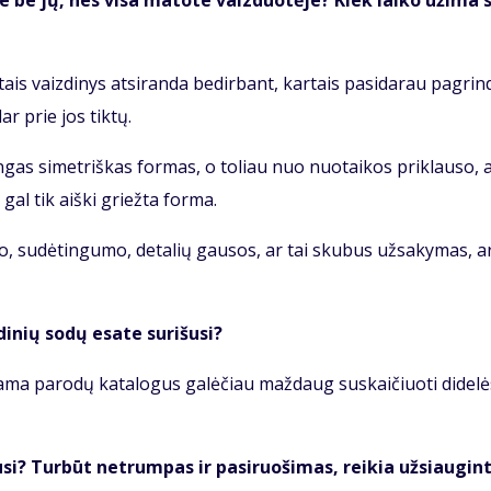
na­te be jų, nes vi­sa ma­to­te vaiz­duo­tė­je? Kiek lai­ko už­ima 
­tais vaiz­di­nys at­si­ran­da be­dir­bant, kar­tais pa­si­da­rau pa­grin­
 dar prie jos tik­tų.
­lin­gas si­met­riš­kas for­mas, o to­liau nuo nuo­tai­kos pri­klau­so, 
 gal tik aiš­ki griež­ta for­ma.
o, su­dė­tin­gu­mo, de­ta­lių gau­sos, ar tai sku­bus už­sa­ky­mas, a
i­nių so­dų esa­te su­ri­šu­si?
a­ma pa­ro­dų ka­ta­lo­gus ga­lė­čiau maž­daug su­skai­čiuo­ti di­de­l
i? Tur­būt ne­trum­pas ir pa­si­ruo­ši­mas, rei­kia už­si­au­gin­