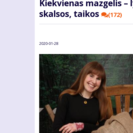
Kiek­vie­nas maz­ge­lis – l
skal­sos, tai­kos
(172)
2020-01-28