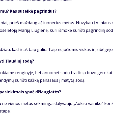
­ši­mu? Kas su­tei­kė pa­grin­dus?
­se­niai, prieš maž­daug aš­tuo­ne­rius me­tus. Nu­vy­kau į Vil­niaus e
e­lė­to­ją Ma­ri­ją Liu­gie­nę, ku­ri iš­mo­kė su­riš­ti pa­grin­di­nį so­
žiau, kad ir aš taip ga­liu. Taip ne­ju­čio­mis vis­kas ir įsi­bė­gė­jo
ti šiau­di­nį so­dą?
i ko­kia­me ren­gi­ny­je, bet anuo­met so­dų tra­di­ci­ja bu­vo ge­ro­kai
n­dy­mų su­riš­ti kaž­ką pa­na­šaus į ma­ty­tą so­dą.
s pa­sie­ki­mais ypač džiau­gia­tės?
u ne vie­nus me­tus sėk­min­gai da­ly­vau­ju „Auk­so vai­ni­ko“ kon­
eta­pe.