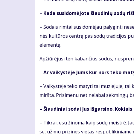
– Ka­da su­si­do­mė­jo­te šiau­di­nių so­dų ri
– So­dais rim­tai su­si­do­mė­jau pa­ly­gin­ti ne
nės kul­tū­ros cen­trą pas so­dų tra­di­ci­jos puo­s
ele­men­tą.
Ap­žiū­rė­ju­si ten ka­ban­čius so­dus, nu­spren­d
– Ar vai­kys­tė­je Jums kur nors te­ko ma­ty­
– Vai­kys­tė­je te­ko ma­ty­ti tai mu­zie­ju­je, ta
mirš­ta. Pri­si­me­nu net ne­la­bai sėk­min­gų ba
– Šiau­di­niai so­dai Jus iš­gar­si­no. Ko­kiai
– Tik­rai, esu ži­no­ma kaip so­dų meist­rė. Ja
se, už­imu pri­zi­nes vie­tas res­pub­li­ki­nia­me 