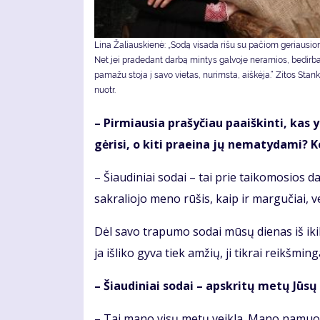
Li­na Ža­liaus­kie­nė: „So­dą vi­sa­da ri­šu su pa­čiom ge­riau­si
Net jei pra­de­dant dar­bą min­tys gal­vo­je ne­ra­mios, be­dir­b
pa­ma­žu sto­ja į sa­vo vie­tas, nu­rims­ta, aiš­kė­ja.“ Zitos St
nuotr.
– Pir­miau­sia pra­šy­čiau pa­aiš­kin­ti, kas 
gė­ri­si, o ki­ti pra­ei­na jų ne­ma­ty­da­mi? K
– Šiau­di­niai so­dai – tai prie tai­ko­mo­sios dai­
sak­ra­lio­jo me­no rū­šis, kaip ir mar­gu­čiai, v
Dėl sa­vo tra­pu­mo so­dai mū­sų die­nas iš ikik­rikš
ja iš­li­ko gy­va tiek am­žių, ji tik­rai reikš­min­g
– Šiau­di­niai so­dai – ap­skri­tų me­tų Jū­s
– Tai ma­no vi­sų me­tų veik­la. Ma­no na­muo­