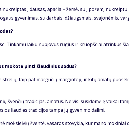
as nu­kreip­tas į dau­sas, apa­čia – že­mė, su į po­že­mį nu­kreip­tu
­gaus gy­ve­ni­mas, su dar­bais, džiaugs­mais, sva­jo­nė­mis, var­
ro­das?
­žė­se. Tin­ka­mu lai­ku nu­pjo­vus ru­gius ir kruopš­čiai at­rin­kus ši
ius mo­ko­te pin­ti šiau­di­nius so­dus?
st­re­lių, taip pat mar­gu­čių mar­gin­to­jų ir ki­tų ama­tų puo­se­lė
nių šven­čių tra­di­ci­jas, ama­tus. Ne vi­si su­si­do­mė­ję vai­kai tam
­sios liau­dies tra­di­ci­jos tam­pa jų gy­ve­ni­mo da­li­mi.
ri­nė moks­lei­vių šven­tė, va­sa­ros sto­vyk­la, kur ma­no mo­ki­niai d