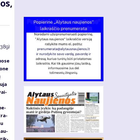
tos,
3389)
uo­se
o­ne
ų
u­ja
vai­
 ne­
tra­
su
sau­
 tik­