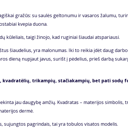
giš­kai gra­žūs: su sau­lės gel­to­nu­mu ir va­sa­ros ža­lu­mu, tu­rin
o­sta­biai kve­pia duo­na.
ū­le­liais, tai­gi ži­no­jo, kad ru­gi­niai šiau­dai at­spa­riau­si.
oš­tus šiau­de­lius, yra ma­lo­nu­mas. Iki to rei­kia įdėt daug dar­bo
a­ros die­ną nu­pjaut ja­vus, su­rišt į pė­de­lius, prieš dar­bą su­kar
ių, kvad­ra­tė­lių, tri­kam­pių, sta­čia­kam­pių, bet pa­ti so­dų f
e­kin­ta jau dau­gy­bę am­žių. Kvad­ra­tas – ma­te­ri­jos sim­bo­lis, tr
a­te­ri­jos der­mė.
s, su­jung­tos pa­grin­dais, tai yra to­bu­los vi­sa­tos mo­de­lis.