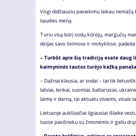
Vis­gi di­džiau­siu pa­sie­ki­mu lai­kau ne­ma­žą bū
liau­dies me­ną.
Tu­riu vi­są bū­rį so­dų kū­rė­jų, mar­gu­čių mar­g
di­ci­jas sa­vo šei­mo­se ir mo­kyk­lo­se, pa­de­da 
– Tur­būt apie šią tra­di­ci­ją esa­te daug li­
kai­my­ni­nės tau­tos tu­rė­jo kaž­ką pa­na­š
– Daž­nai klau­sia, ar so­dai – tai tik lie­tu­viš­k
lat­viai, len­kai, suo­miai, bal­ta­ru­siai, uk­rai­
lai­mę ir dar­ną, tai ak­tu­a­lu vi­siems, vi­sais la
Lie­tu­vo­je aukš­tai­čiai il­giau­siai iš­lai­kė ves­
tuo­se pa­si­šne­ku su žmo­nė­mis ir ga­liu drą­sia