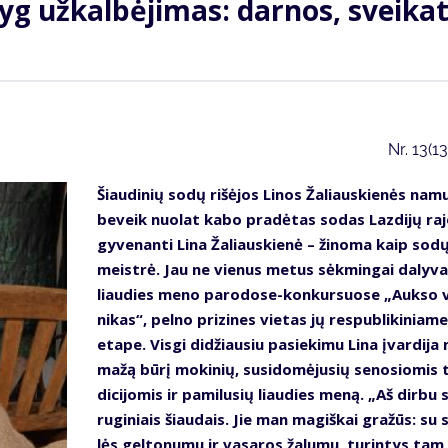
yg už­kal­bė­ji­mas: dar­nos, svei­ka­
Nr.
13(1
Šiau­di­nių so­dų ri­šė­jos Li­nos Ža­liaus­kie­nės na­m
be­veik nuo­lat ka­bo pra­dė­tas so­das Laz­di­jų ra­j
gy­ve­nan­ti Li­na Ža­liaus­kie­nė – ži­no­ma kaip so­d
meist­rė. Jau ne vie­nus me­tus sėk­min­gai da­ly­va
liau­dies me­no pa­ro­do­se-kon­kur­suo­se „Auk­so 
ni­kas“, pel­no pri­zi­nes vie­tas jų res­pub­li­ki­nia­me
eta­pe. Vis­gi di­džiau­siu pa­sie­ki­mu Li­na įvar­di­ja
ma­žą bū­rį mo­ki­nių, su­si­do­mė­ju­sių se­no­sio­mis 
di­ci­jo­mis ir pa­mi­lu­sių liau­dies me­ną. „Aš dir­bu 
ru­gi­niais šiau­dais. Jie man ma­giš­kai gra­žūs: su 
lės gel­to­nu­mu ir va­sa­ros ža­lu­mu, tu­rin­tys tam