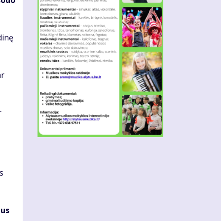
so­do
di­nę
ar
r
ės
tus