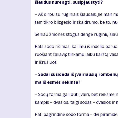
šiau­dus nu­reng­ti, su­si­pjaus­ty­ti?
– Aš dir­bu su ru­gi­niais šiau­dais. Jie man ma­
tam tik­ro bliz­ge­sio ir skaid­ru­mo, be to, nu
Se­niau žmo­nės sto­gus den­gė ru­gi­nių šiau­dų k
Pats so­do ri­ši­mas, kai imu iš in­de­lio pa­ru
ruo­šiant ža­lia­vą: tin­ka­mu lai­ku karš­tą va­s
ir iš­rū­šiuot.
– So­dai su­si­de­da iš įvai­riau­sių rom­be­l
ma iš es­mės ne­kin­ta?
– So­dų for­ma ga­li bū­ti įvai­ri, bet reikš­mė n
kam­pis – dva­sios, tai­gi so­das – dva­sios ir m
Pa­ti pa­grin­di­nė so­do for­ma – dvi pi­ra­mi­dė