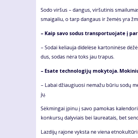
So­do vir­šus – dan­gus, vir­šu­ti­nis smai­lu­m
smai­ga­liu, o tarp dan­gaus ir že­mės yra žmo
– Kaip sa­vo so­dus trans­por­tuo­ja­te į pa­
– So­dai ke­liau­ja di­de­lė­se kar­to­ni­nė­se dė
dus, so­das nė­ra toks jau tra­pus.
– Esa­te tech­no­lo­gi­jų mo­ky­to­ja. Mo­ki­n
– La­bai džiau­giuo­si ne­ma­žu bū­riu so­dų mei
jų.
Sėk­min­gai įpi­nu į sa­vo pa­mo­kas ka­len­do­ri­
kon­kur­sų da­ly­viais bei lau­re­a­tais, bet se­no
Laz­di­jų ra­jo­ne vyks­ta ne vie­na et­no­kul­tū­