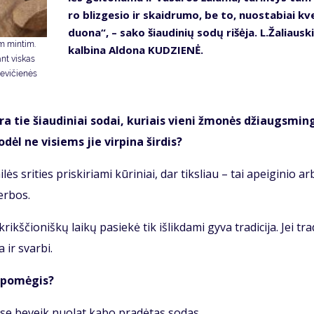
ro bliz­ge­sio ir skaid­ru­mo, be to, nuo­sta­biai kv
duo­na“, – sa­ko šiau­di­nių so­dų ri­šė­ja. L.Ža­liaus­k
om min­tim.
kal­bi­na Al­do­na KU­DZIE­NĖ.
ant vis­kas
ankevičienės
yra tie šiau­di­niai so­dai, ku­riais vie­ni žmo­nės džiaugs­min­
o­dėl ne vi­siems jie vir­pi­na šir­dis?
lės sri­ties pri­ski­ria­mi kū­ri­niai, dar tiks­liau – tai apei­gi­nio ar
er­bos.
­čio­niš­kų lai­kų pa­sie­kė tik iš­lik­da­mi gy­va tra­di­ci­ja. Jei tra­d
a ir svar­bi.
ų po­mė­gis?
se be­veik nuo­lat ka­bo pra­dė­tas so­das.