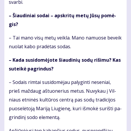
svar­bi.
– Šiau­di­niai so­dai – ap­skri­tų me­tų Jū­sų po­mė­
gis?
– Tai ma­no vi­sų me­tų veik­la. Ma­no na­muo­se be­veik
nuo­lat ka­bo pra­dė­tas so­das.
– Ka­da su­si­do­mė­jo­te šiau­di­nių so­dų ri­ši­mu? Kas
su­tei­kė pa­grin­dus?
– So­dais rim­tai su­si­do­mė­jau pa­ly­gin­ti ne­se­niai,
prieš maž­daug aš­tuo­ne­rius me­tus. Nu­vy­kau į Vil­
niaus et­ni­nės kul­tū­ros cen­trą pas so­dų tra­di­ci­jos
puo­se­lė­to­ją Ma­ri­ją Liu­gie­nę, ku­ri iš­mo­kė su­riš­ti pa­
grin­di­nį so­do ele­men­tą.
Ap­žiū­rė­ju­si ten ka­ban­čius so­dus, nu­spren­džiau,