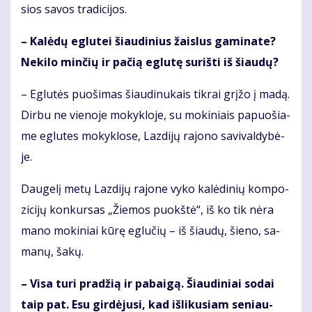
sios sa­vos tra­di­ci­jos.
– Ka­lė­dų eg­lu­tei šiau­di­nius žais­lus ga­mi­na­te?
Ne­ki­lo min­čių ir pa­čią eg­lu­tę su­riš­ti iš šiau­dų?
– Eg­lu­tės puo­ši­mas šiau­di­nu­kais tik­rai grį­žo į ma­dą.
Dir­bu ne vie­no­je mo­kyk­lo­je, su mo­ki­niais pa­puo­šia­
me eg­lu­tes mo­kyk­lo­se, Laz­di­jų ra­jo­no sa­vi­val­dy­bė­
je.
Dau­ge­lį me­tų Laz­di­jų ra­jo­ne vy­ko ka­lė­di­nių kom­po­
zi­ci­jų kon­kur­sas „Žie­mos puokš­tė“, iš ko tik nė­ra
ma­no mo­ki­niai kū­rę eg­lu­čių – iš šiau­dų, šie­no, sa­
ma­nų, ša­kų.
– Vi­sa tu­ri pra­džią ir pa­bai­gą. Šiau­di­niai so­dai
taip pat. Esu gir­dė­ju­si, kad iš­li­ku­siam se­niau­