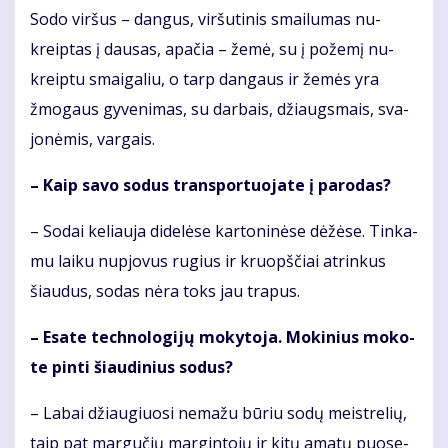
So­do vir­šus – dan­gus, vir­šu­ti­nis smai­lu­mas nu­
kreip­tas į dau­sas, apa­čia – že­mė, su į po­že­mį nu­
kreip­tu smai­ga­liu, o tarp dan­gaus ir že­mės yra
žmo­gaus gy­ve­ni­mas, su dar­bais, džiaugs­mais, sva­
jo­nė­mis, var­gais.
– Kaip sa­vo so­dus trans­por­tuo­ja­te į pa­ro­das?
– So­dai ke­liau­ja di­de­lė­se kar­to­ni­nė­se dė­žė­se. Tin­ka­
mu lai­ku nu­pjo­vus ru­gius ir kruopš­čiai at­rin­kus
šiau­dus, so­das nė­ra toks jau tra­pus.
– Esa­te tech­no­lo­gi­jų mo­ky­to­ja. Mo­ki­nius mo­ko­
te pin­ti šiau­di­nius so­dus?
– La­bai džiau­giuo­si ne­ma­žu bū­riu so­dų meist­re­lių,
taip pat mar­gu­čių mar­gin­to­jų ir ki­tų ama­tų puo­se­