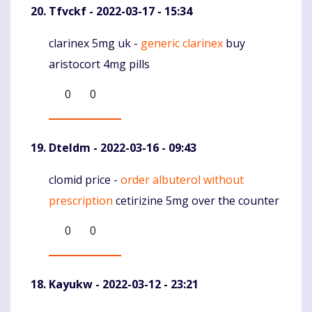
Tfvckf
- 2022-03-17 - 15:34
clarinex 5mg uk -
generic clarinex
buy
Komentaras
aristocort 4mg pills
0
0
Dteldm
- 2022-03-16 - 09:43
clomid price -
order albuterol without
Komentaras
prescription
cetirizine 5mg over the counter
0
0
Kayukw
- 2022-03-12 - 23:21