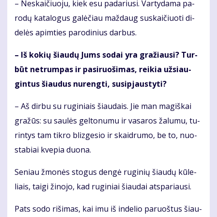
– Ne­skai­čiuo­ju, kiek esu pa­da­riu­si. Var­ty­da­ma pa­
ro­dų ka­ta­lo­gus ga­lė­čiau maž­daug su­skai­čiuo­ti di­
de­lės ap­im­ties pa­ro­di­nius dar­bus.
– Iš ko­kių šiau­dų Jums so­dai yra gra­žiau­si? Tur­
būt ne­trum­pas ir pa­si­ruo­ši­mas, rei­kia už­si­au­
gin­tus šiau­dus nu­reng­ti, su­si­pjaus­ty­ti?
– Aš dir­bu su ru­gi­niais šiau­dais. Jie man ma­giš­kai
gra­žūs: su sau­lės gel­to­nu­mu ir va­sa­ros ža­lu­mu, tu­
rin­tys tam tik­ro bliz­ge­sio ir skaid­ru­mo, be to, nuo­
sta­biai kve­pia duo­na.
Se­niau žmo­nės sto­gus den­gė ru­gi­nių šiau­dų kū­le­
liais, tai­gi ži­no­jo, kad ru­gi­niai šiau­dai at­spa­riau­si.
Pats so­do ri­ši­mas, kai imu iš in­de­lio pa­ruoš­tus šiau­