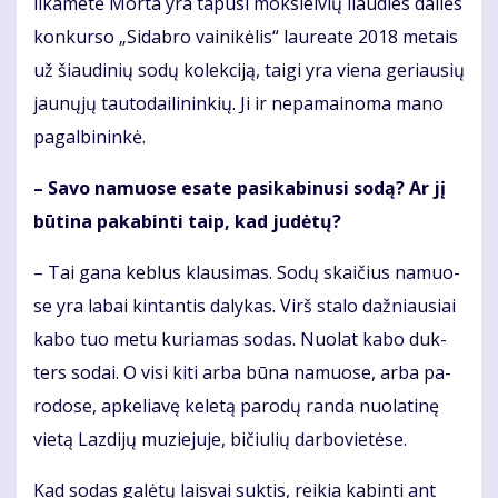
li­ka­me­tė Mor­ta yra ta­pu­si moks­lei­vių liau­dies dai­lės
kon­kur­so „Si­dab­ro vai­ni­kė­lis“ lau­re­a­te 2018 me­tais
už šiau­di­nių so­dų ko­lek­ci­ją, tai­gi yra vie­na ge­riau­sių
jau­nų­jų tau­to­dai­li­nin­kių. Ji ir ne­pa­mai­no­ma ma­no
pa­gal­bi­nin­kė.
– Sa­vo na­muo­se esa­te pa­si­ka­bi­nu­si so­dą? Ar jį
bū­ti­na pa­ka­bin­ti taip, kad ju­dė­tų?
– Tai ga­na keb­lus klau­si­mas. So­dų skai­čius na­muo­
se yra la­bai kin­tan­tis da­ly­kas. Virš sta­lo daž­niau­siai
ka­bo tuo me­tu ku­ria­mas so­das. Nuo­lat ka­bo duk­
ters so­dai. O vi­si ki­ti ar­ba bū­na na­muo­se, ar­ba pa­
ro­do­se, ap­ke­lia­vę ke­le­tą pa­ro­dų ran­da nuo­la­ti­nę
vie­tą Laz­di­jų mu­zie­ju­je, bi­čiu­lių dar­bo­vie­tė­se.
Kad so­das ga­lė­tų lais­vai suk­tis, rei­kia ka­bin­ti ant