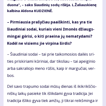
duo­na“, – sa­ko šiau­di­nių so­dų ri­šė­ja. L.Ža­liaus­kie­nę
kal­bi­na Al­do­na KU­DZIE­NĖ.
– Pir­miau­sia pra­šy­čiau pa­aiš­kin­ti, kas yra tie
šiau­di­niai so­dai, ku­riais vie­ni žmo­nės džiaugs­
min­gai gė­ri­si, o ki­ti pra­ei­na jų ne­ma­ty­da­mi?
Ko­dėl ne vi­siems jie vir­pi­na šir­dis?
– Šiau­di­niai so­dai – tai prie tai­ko­mo­sios dai­lės sri­
ties pri­ski­ria­mi kū­ri­niai, dar tiks­liau – tai apei­gi­nio
ar­ba sak­ra­lio­jo me­no rū­šis, kaip ir mar­gu­čiai, ver­
bos.
Dėl sa­vo tra­pu­mo so­dai mū­sų die­nas iš ikik­rikš­čio­
niš­kų lai­kų pa­sie­kė tik iš­lik­da­mi gy­va tra­di­ci­ja. Jei
tra­di­ci­ja iš­li­ko gy­va tiek am­žių, ji tik­rai reikš­min­ga ir