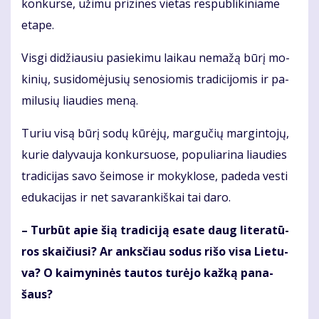
kon­kur­se, už­imu pri­zi­nes vie­tas res­pub­li­ki­nia­me
eta­pe.
Vis­gi di­džiau­siu pa­sie­ki­mu lai­kau ne­ma­žą bū­rį mo­
ki­nių, su­si­do­mė­ju­sių se­no­sio­mis tra­di­ci­jo­mis ir pa­
mi­lu­sių liau­dies me­ną.
Tu­riu vi­są bū­rį so­dų kū­rė­jų, mar­gu­čių mar­gin­to­jų,
ku­rie da­ly­vau­ja kon­kur­suo­se, po­pu­lia­ri­na liau­dies
tra­di­ci­jas sa­vo šei­mo­se ir mo­kyk­lo­se, pa­de­da ves­ti
edu­ka­ci­jas ir net sa­va­ran­kiš­kai tai da­ro.
– Tur­būt apie šią tra­di­ci­ją esa­te daug li­te­ra­tū­
ros skai­čiu­si? Ar anks­čiau so­dus ri­šo vi­sa Lie­tu­
va? O kai­my­ni­nės tau­tos tu­rė­jo kaž­ką pa­na­
šaus?