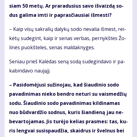
siam 50 me­tų. Ar pra­ra­du­sius sa­vo iš­vaiz­dą so­
dus ga­li­ma im­ti ir pa­pras­čiau­siai iš­mes­ti?
– Kaip vi­sų sak­ra­lių da­ly­kų so­do ne­va­lia iš­mest, rei­
kė­tų su­de­gint, kaip ir se­nas ver­bas, per­nykš­tes Žo­
li­nės puokš­te­les, se­nas mal­dak­ny­ges.
Se­niau prieš Ka­lė­das se­ną so­dą su­de­gin­da­vo ir pa­
ka­bin­da­vo nau­ją­jį.
– Pa­si­do­mė­ju­si su­ži­no­jau, kad šiau­di­nio so­do
pa­va­di­ni­mas nie­ko ben­dro ne­tu­ri su vais­me­džių
so­du. Šiau­di­nio so­do pa­va­di­ni­mas kil­di­na­mas
nuo būd­var­džio sod­nus, ku­ris šian­die­ną jau ne­
be­var­to­ja­mas. Jis tu­rė­jo ke­lias pras­mes: tas, ku­
ris leng­vai su­si­spau­džia, skaid­rus ir švel­nus bei