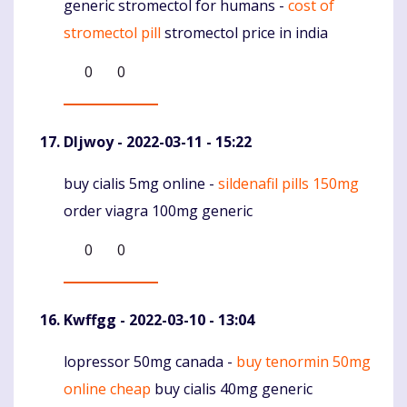
generic stromectol for humans -
cost of
Komentaras
stromectol pill
stromectol price in india
0
0
Dljwoy
- 2022-03-11 - 15:22
buy cialis 5mg online -
sildenafil pills 150mg
Komentaras
order viagra 100mg generic
0
0
Kwffgg
- 2022-03-10 - 13:04
lopressor 50mg canada -
buy tenormin 50mg
Komentaras
online cheap
buy cialis 40mg generic