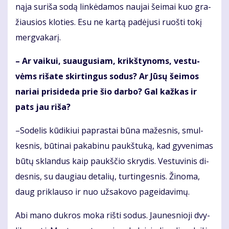
ną­ja su­ri­ša so­dą lin­kė­da­mos nau­jai šei­mai kuo gra­
žiau­sios klo­ties. Esu ne kar­tą pa­dė­ju­si ruoš­ti to­kį
merg­va­ka­rį.
– Ar vai­kui, su­au­gu­siam, krikš­ty­noms, ves­tu­
vėms ri­ša­te skir­tin­gus so­dus? Ar Jū­sų šei­mos
na­riai pri­si­de­da prie šio dar­bo? Gal kaž­kas ir
pats jau ri­ša?
–So­de­lis kū­di­kiui pa­pras­tai bū­na ma­žes­nis, smul­
kes­nis, bū­ti­nai pa­ka­bi­nu paukš­tu­ką, kad gy­ve­ni­mas
bū­tų sklan­dus kaip paukš­čio skry­dis. Ves­tu­vi­nis di­
des­nis, su dau­giau de­ta­lių, tur­tin­ges­nis. Ži­no­ma,
daug pri­klau­so ir nuo už­sa­ko­vo pa­gei­da­vi­mų.
Abi ma­no duk­ros mo­ka riš­ti so­dus. Jau­nes­nio­ji dvy­