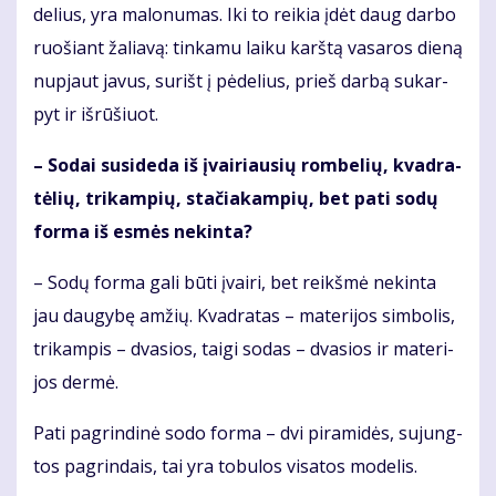
de­lius, yra ma­lo­nu­mas. Iki to rei­kia įdėt daug dar­bo
ruo­šiant ža­lia­vą: tin­ka­mu lai­ku karš­tą va­sa­ros die­ną
nu­pjaut ja­vus, su­rišt į pė­de­lius, prieš dar­bą su­kar­
pyt ir iš­rū­šiuot.
– So­dai su­si­de­da iš įvai­riau­sių rom­be­lių, kvad­ra­
tė­lių, tri­kam­pių, sta­čia­kam­pių, bet pa­ti so­dų
for­ma iš es­mės ne­kin­ta?
– So­dų for­ma ga­li bū­ti įvai­ri, bet reikš­mė ne­kin­ta
jau dau­gy­bę am­žių. Kvad­ra­tas – ma­te­ri­jos sim­bo­lis,
tri­kam­pis – dva­sios, tai­gi so­das – dva­sios ir ma­te­ri­
jos der­mė.
Pa­ti pa­grin­di­nė so­do for­ma – dvi pi­ra­mi­dės, su­jung­
tos pa­grin­dais, tai yra to­bu­los vi­sa­tos mo­de­lis.