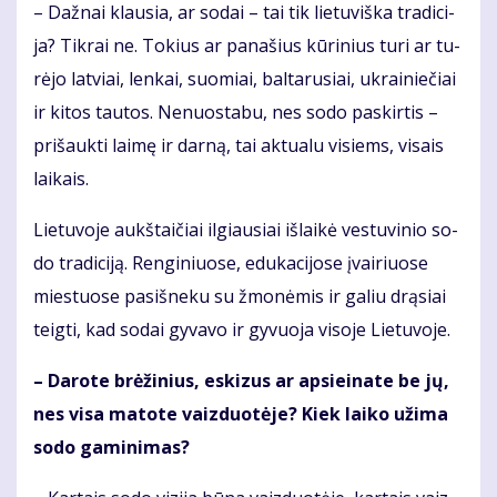
– Daž­nai klau­sia, ar so­dai – tai tik lie­tu­viš­ka tra­di­ci­
ja? Tik­rai ne. To­kius ar pa­na­šius kū­ri­nius tu­ri ar tu­
rė­jo lat­viai, len­kai, suo­miai, bal­ta­ru­siai, uk­rai­nie­čiai
ir ki­tos tau­tos. Ne­nuos­ta­bu, nes so­do pa­skir­tis –
pri­šauk­ti lai­mę ir dar­ną, tai ak­tu­a­lu vi­siems, vi­sais
lai­kais.
Lie­tu­vo­je aukš­tai­čiai il­giau­siai iš­lai­kė ves­tu­vi­nio so­
do tra­di­ci­ją. Ren­gi­niuo­se, edu­ka­ci­jo­se įvai­riuo­se
mies­tuo­se pa­si­šne­ku su žmo­nė­mis ir ga­liu drą­siai
teig­ti, kad so­dai gy­va­vo ir gy­vuo­ja vi­so­je Lie­tu­vo­je.
– Da­ro­te brė­ži­nius, es­ki­zus ar ap­si­ei­na­te be jų,
nes vi­sa ma­to­te vaiz­duo­tė­je? Kiek lai­ko už­ima
so­do ga­mi­ni­mas?