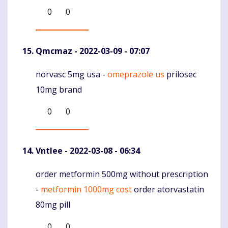
0
0
Qmcmaz
- 2022-03-09 - 07:07
norvasc 5mg usa -
omeprazole us
prilosec
Komentaras
10mg brand
0
0
Vntlee
- 2022-03-08 - 06:34
order metformin 500mg without prescription
Komentaras
-
metformin 1000mg cost
order atorvastatin
80mg pill
0
0