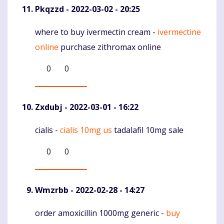
Pkqzzd
- 2022-03-02 - 20:25
where to buy ivermectin cream -
ivermectine
Komentaras
online
purchase zithromax online
0
0
Zxdubj
- 2022-03-01 - 16:22
cialis -
cialis 10mg us
tadalafil 10mg sale
Komentaras
0
0
Wmzrbb
- 2022-02-28 - 14:27
order amoxicillin 1000mg generic -
buy
Komentaras