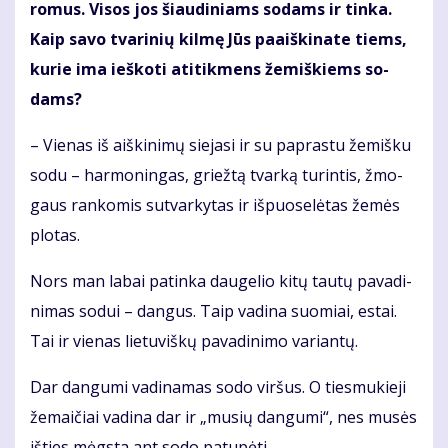
ro­mus. Vi­sos jos šiau­di­niams so­dams ir tin­ka.
Kaip sa­vo tva­ri­nių kil­mę Jūs pa­aiš­ki­na­te tiems,
ku­rie ima ieš­ko­ti ati­tik­mens že­miš­kiems so­
dams?
– Vie­nas iš aiš­ki­ni­mų sie­ja­si ir su pa­pras­tu že­miš­ku
so­du – har­mo­nin­gas, griež­tą tvar­ką tu­rin­tis, žmo­
gaus ran­ko­mis su­tvar­ky­tas ir iš­puo­se­lė­tas že­mės
plo­tas.
Nors man la­bai pa­tin­ka dau­ge­lio ki­tų tau­tų pa­va­di­
ni­mas so­dui – dan­gus. Taip va­di­na suo­miai, es­tai.
Tai ir vie­nas lie­tu­viš­kų pa­va­di­ni­mo va­rian­tų.
Dar dan­gu­mi va­di­na­mas so­do vir­šus. O ties­mu­kie­ji
že­mai­čiai va­di­na dar ir „mu­sių dan­gu­mi“, nes mu­sės
iš­ties mėgs­ta ant so­do pa­tu­pė­ti...