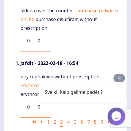
fildena over the counter -
purchase nolvadex
Komentaras
online
purchase disulfiram without
prescription
0
0
Jzfdlt
- 2022-02-18 - 16:54
buy cephalexin without prescription -
Komentaras
erythromycin 250mg for sale
buy
Sveiki. Kaip galime padėti?
erythromycin 500mg generic
0
0
Pagination
First
Ankstesnis
Puslapis
1
Puslapis
2
Current
3
Puslapis
4
Puslapis
5
Puslapis
6
Puslapis
7
Puslapis
8
Puslapis
9
Sekantis
Last
page
puslapis
page
puslapis
page