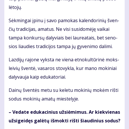
lė­to­jų.
Sėk­min­gai įpi­nu į sa­vo pa­mo­kas ka­len­do­ri­nių šven­
čių tra­di­ci­jas, ama­tus. Ne vi­si su­si­do­mė­ję vai­kai
tam­pa kon­kur­sų da­ly­viais bei lau­re­a­tais, bet se­no­
sios liau­dies tra­di­ci­jos tam­pa jų gy­ve­ni­mo da­li­mi.
Laz­di­jų ra­jo­ne vyks­ta ne vie­na et­no­kul­tū­ri­nė moks­
lei­vių šven­tė, va­sa­ros sto­vyk­la, kur ma­no mo­ki­niai
da­ly­vau­ja kaip edu­ka­to­riai.
Dai­nų šven­tės me­tu su ke­le­tu mo­ki­nių mo­kėm riš­ti
so­dus mo­ki­nių ama­tų mies­te­ly­je.
– Ve­da­te edu­ka­ci­nius už­si­ė­mi­mus. Ar kiek­vie­nas
už­si­gei­dęs ga­lė­tų iš­mok­ti riš­ti šiau­di­nius so­dus?