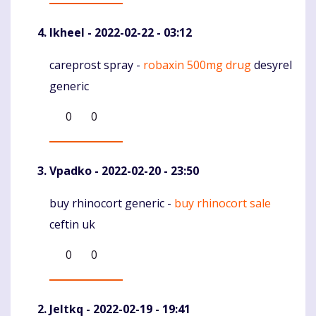
Ikheel
- 2022-02-22 - 03:12
careprost spray -
robaxin 500mg drug
desyrel
Komentaras
generic
0
0
Vpadko
- 2022-02-20 - 23:50
buy rhinocort generic -
buy rhinocort sale
Komentaras
ceftin uk
0
0
Jeltkq
- 2022-02-19 - 19:41