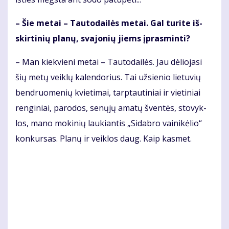
– Šie me­tai – Tau­to­dai­lės me­tai. Gal tu­ri­te iš­
skir­ti­nių pla­nų, sva­jo­nių jiems įpras­min­ti?
– Man kiek­vie­ni me­tai – Tau­to­dai­lės. Jau dė­lio­ja­si
šių me­tų veik­lų ka­len­do­rius. Tai už­sie­nio lie­tu­vių
ben­druo­me­nių kvie­ti­mai, tarp­tau­ti­niai ir vie­ti­niai
ren­gi­niai, pa­ro­dos, se­nų­jų ama­tų šven­tės, sto­vyk­
los, ma­no mo­ki­nių lau­kian­tis „Si­dab­ro vai­ni­kė­lio“
kon­kur­sas. Pla­nų ir veik­los daug. Kaip kas­met.