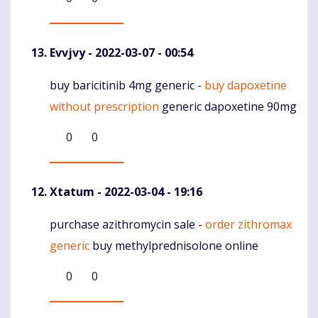
Evvjvy
- 2022-03-07 - 00:54
buy baricitinib 4mg generic -
buy dapoxetine
Komentaras
without prescription
generic dapoxetine 90mg
0
0
Xtatum
- 2022-03-04 - 19:16
purchase azithromycin sale -
order zithromax
Komentaras
generic
buy methylprednisolone online
0
0