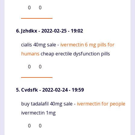
0
0
Jzhdkx
- 2022-02-25 - 19:02
cialis 40mg sale -
ivermectin 6 mg pills for
Komentaras
humans
cheap erectile dysfunction pills
0
0
Cvdsfk
- 2022-02-24 - 19:59
buy tadalafil 40mg sale -
ivermectin for people
Komentaras
ivermectin 1mg
0
0