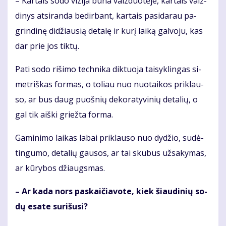
– Kar­tais so­do vi­zi­ja bū­na vaiz­duo­tė­je, kar­tais vaiz­
di­nys at­si­ran­da be­dir­bant, kar­tais pa­si­da­rau pa­
grin­di­nę di­džiau­sią de­ta­lę ir ku­rį lai­ką gal­vo­ju, kas
dar prie jos tik­tų.
Pa­ti so­do ri­ši­mo tech­ni­ka dik­tuo­ja tai­syk­lin­gas si­
met­riš­kas for­mas, o to­liau nuo nuo­tai­kos pri­klau­
so, ar bus daug puoš­nių de­ko­ra­ty­vi­nių de­ta­lių, o
gal tik aiš­ki griež­ta for­ma.
Ga­mi­ni­mo lai­kas la­bai pri­klau­so nuo dy­džio, su­dė­
tin­gu­mo, de­ta­lių gau­sos, ar tai sku­bus už­sa­ky­mas,
ar kū­ry­bos džiaugs­mas.
– Ar ka­da nors pa­skai­čia­vo­te, kiek šiau­di­nių so­
dų esa­te su­ri­šu­si?