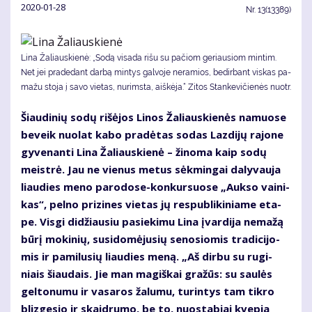
2020-01-28
Nr.
13(13389)
Li­na Ža­liaus­kie­nė: „So­dą vi­sa­da ri­šu su pa­čiom ge­riau­siom min­tim.
Net jei pra­de­dant dar­bą min­tys gal­vo­je ne­ra­mios, be­dir­bant vis­kas pa­
ma­žu sto­ja į sa­vo vie­tas, nu­rims­ta, aiš­kė­ja.“ Zitos Stankevičienės nuotr.
Šiau­di­nių so­dų ri­šė­jos Li­nos Ža­liaus­kie­nės na­muo­se
be­veik nuo­lat ka­bo pra­dė­tas so­das Laz­di­jų ra­jo­ne
gy­ve­nan­ti Li­na Ža­liaus­kie­nė – ži­no­ma kaip so­dų
meist­rė. Jau ne vie­nus me­tus sėk­min­gai da­ly­vau­ja
liau­dies me­no pa­ro­do­se-kon­kur­suo­se „Auk­so vai­ni­
kas“, pel­no pri­zi­nes vie­tas jų res­pub­li­ki­nia­me eta­
pe. Vis­gi di­džiau­siu pa­sie­ki­mu Li­na įvar­di­ja ne­ma­žą
bū­rį mo­ki­nių, su­si­do­mė­ju­sių se­no­sio­mis tra­di­ci­jo­
mis ir pa­mi­lu­sių liau­dies me­ną. „Aš dir­bu su ru­gi­
niais šiau­dais. Jie man ma­giš­kai gra­žūs: su sau­lės
gel­to­nu­mu ir va­sa­ros ža­lu­mu, tu­rin­tys tam tik­ro
bliz­ge­sio ir skaid­ru­mo, be to, nuo­sta­biai kve­pia