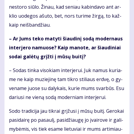
ne­sto­ro siū­lo. Ži­nau, kad se­niau ka­bin­da­vo ant ar­
klio uo­de­gos ašu­to, bet, nors tu­ri­me žir­gą, to kaž­
kaip ne­iš­ban­džiau.
– Ar Jums te­ko ma­ty­ti šiau­di­nį so­dą mo­der­naus
in­ter­je­ro na­muo­se? Kaip ma­no­te, ar šiau­di­niai
so­dai ga­lė­tų grįž­ti į mū­sų bui­tį?
– So­das tin­ka vi­so­kiam in­ter­je­rui. Juk na­mus ku­ria­
me ne kaip mu­zie­ji­nę tam tik­ro sti­liaus erd­vę, o gy­
ve­na­me juo­se su da­ly­kais, ku­rie mums svar­būs. Esu
da­riu­si ne vie­ną so­dą mo­der­niam in­ter­je­rui.
So­do tra­di­ci­ja jau tik­rai grį­žu­si į mū­sų bui­tį. Ge­ro­kai
pa­si­dai­rę po pa­sau­lį, pa­si­džiau­gę jo įvai­ro­ve ir ga­li­
my­bė­mis, vis tiek esa­me lie­tu­viai ir mums ar­ti­miau­