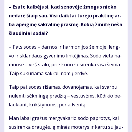
– Esa­te kal­bė­ju­si, kad se­no­vė­je žmo­gus nie­ko
ne­da­rė šiaip sau. Vi­si daik­tai tu­rė­jo prak­ti­nę ar­
ba apei­gi­nę sak­ra­li­nę pras­mę. Ko­kią ži­nu­tę ne­ša
šiau­di­niai so­dai?
– Pats so­das – dar­nos ir har­mo­ni­jos šei­mo­je, leng­
vo ir sklan­daus gy­ve­ni­mo lin­kė­ji­mas. So­do vie­ta na­
muo­se – virš sta­lo, prie ku­rio su­si­ren­ka vi­sa šei­ma.
Taip su­ku­ria­ma sak­ra­li na­mų erd­vė.
Taip pat so­das ri­ša­mas, do­va­no­ja­mas, kai svar­bu
nu­lem­ti sėk­min­gą pra­džią – ves­tu­vėms, kū­di­kio be­
lau­kiant, krikš­ty­noms, per ad­ven­tą.
Man la­bai gra­žus merg­va­ka­rio so­do pa­pro­tys, kai
su­si­ren­ka drau­gės, gi­mi­nės mo­te­rys ir kar­tu su jau­