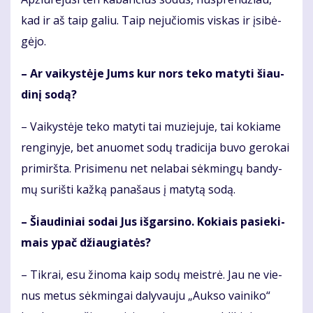
kad ir aš taip ga­liu. Taip ne­ju­čio­mis vis­kas ir įsi­bė­
gė­jo.
– Ar vai­kys­tė­je Jums kur nors te­ko ma­ty­ti šiau­
di­nį so­dą?
– Vai­kys­tė­je te­ko ma­ty­ti tai mu­zie­ju­je, tai ko­kia­me
ren­gi­ny­je, bet anuo­met so­dų tra­di­ci­ja bu­vo ge­ro­kai
pri­mirš­ta. Pri­si­me­nu net ne­la­bai sėk­min­gų ban­dy­
mų su­riš­ti kaž­ką pa­na­šaus į ma­ty­tą so­dą.
– Šiau­di­niai so­dai Jus iš­gar­si­no. Ko­kiais pa­sie­ki­
mais ypač džiau­gia­tės?
– Tik­rai, esu ži­no­ma kaip so­dų meist­rė. Jau ne vie­
nus me­tus sėk­min­gai da­ly­vau­ju „Auk­so vai­ni­ko“