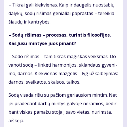
– Tik­rai ga­li kiek­vie­nas. Kaip ir dau­ge­lis nuo­sta­bių
da­ly­kų, so­dų ri­ši­mas ge­nia­liai pa­pras­tas – te­rei­kia
šiau­dų ir kan­try­bės.
– So­dų ri­ši­mas – pro­ce­sas, tu­rin­tis fi­lo­so­fi­jos.
Kas Jū­sų min­ty­se juos pi­nant?
– So­do ri­ši­mas – tam tik­ras ma­giš­kas veiks­mas. Do­
va­no­ti so­dą – lin­kė­ti har­mo­ni­jos, sklan­daus gy­ve­ni­
mo, dar­nos. Kiek­vie­nas maz­ge­lis – lyg už­kal­bė­ji­mas:
dar­nos, svei­ka­tos, skal­sos, tai­kos.
So­dą vi­sa­da ri­šu su pa­čiom ge­riau­siom min­tim. Net
jei pra­de­dant dar­bą min­tys gal­vo­je ne­ra­mios, be­dir­
bant vis­kas pa­ma­žu sto­ja į sa­vo vie­tas, nu­rims­ta,
aiš­kė­ja.