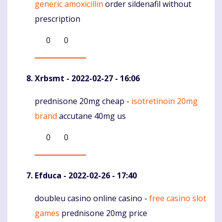
generic amoxicillin
order sildenafil without
prescription
0
0
Xrbsmt
- 2022-02-27 - 16:06
prednisone 20mg cheap -
isotretinoin 20mg
Komentaras
brand
accutane 40mg us
0
0
Efduca
- 2022-02-26 - 17:40
doubleu casino online casino -
free casino slot
Komentaras
games
prednisone 20mg price