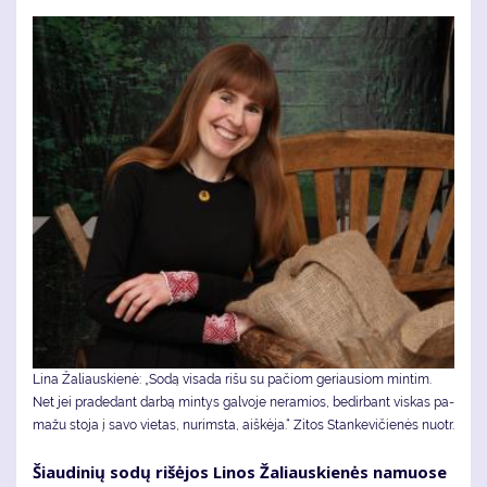
Li­na Ža­liaus­kie­nė: „So­dą vi­sa­da ri­šu su pa­čiom ge­riau­siom min­tim.
Net jei pra­de­dant dar­bą min­tys gal­vo­je ne­ra­mios, be­dir­bant vis­kas pa­
ma­žu sto­ja į sa­vo vie­tas, nu­rims­ta, aiš­kė­ja.“ Zitos Stankevičienės nuotr.
Šiau­di­nių so­dų ri­šė­jos Li­nos Ža­liaus­kie­nės na­muo­se