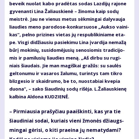
be­veik nuo­lat ka­bo pra­dė­tas so­das Laz­di­jų ra­jo­ne
gy­ve­nan­ti Li­na Ža­liaus­kie­nė – ži­no­ma kaip so­dų
meist­rė. Jau ne vie­nus me­tus sėk­min­gai da­ly­vau­ja
liau­dies me­no pa­ro­do­se-kon­kur­suo­se „Auk­so vai­ni­
kas“, pel­no pri­zi­nes vie­tas jų res­pub­li­ki­nia­me eta­
pe. Vis­gi di­džiau­siu pa­sie­ki­mu Li­na įvar­di­ja ne­ma­žą
bū­rį mo­ki­nių, su­si­do­mė­ju­sių se­no­sio­mis tra­di­ci­jo­
mis ir pa­mi­lu­sių liau­dies me­ną. „Aš dir­bu su ru­gi­
niais šiau­dais. Jie man ma­giš­kai gra­žūs: su sau­lės
gel­to­nu­mu ir va­sa­ros ža­lu­mu, tu­rin­tys tam tik­ro
bliz­ge­sio ir skaid­ru­mo, be to, nuo­sta­biai kve­pia
duo­na“, – sa­ko šiau­di­nių so­dų ri­šė­ja. L.Ža­liaus­kie­nę
kal­bi­na Al­do­na KU­DZIE­NĖ.
– Pir­miau­sia pra­šy­čiau pa­aiš­kin­ti, kas yra tie
šiau­di­niai so­dai, ku­riais vie­ni žmo­nės džiaugs­
min­gai gė­ri­si, o ki­ti pra­ei­na jų ne­ma­ty­da­mi?