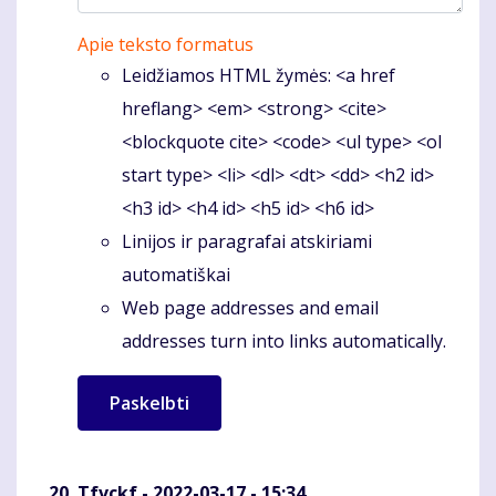
Apie teksto formatus
Leidžiamos HTML žymės: <a href
hreflang> <em> <strong> <cite>
<blockquote cite> <code> <ul type> <ol
start type> <li> <dl> <dt> <dd> <h2 id>
<h3 id> <h4 id> <h5 id> <h6 id>
Linijos ir paragrafai atskiriami
automatiškai
Web page addresses and email
addresses turn into links automatically.
Tfvckf
- 2022-03-17 - 15:34