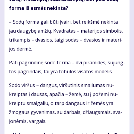
for­ma iš es­mės ne­kin­ta?
– So­dų for­ma ga­li bū­ti įvai­ri, bet reikš­mė ne­kin­ta
jau dau­gy­bę am­žių. Kvad­ra­tas – ma­te­ri­jos sim­bo­lis,
tri­kam­pis – dva­sios, tai­gi so­das – dva­sios ir ma­te­ri­
jos der­mė.
Pa­ti pa­grin­di­nė so­do for­ma – dvi pi­ra­mi­dės, su­jung­
tos pa­grin­dais, tai yra to­bu­los vi­sa­tos mo­de­lis.
So­do vir­šus – dan­gus, vir­šu­ti­nis smai­lu­mas nu­
kreip­tas į dau­sas, apa­čia – že­mė, su į po­že­mį nu­
kreip­tu smai­ga­liu, o tarp dan­gaus ir že­mės yra
žmo­gaus gy­ve­ni­mas, su dar­bais, džiaugs­mais, sva­
jo­nė­mis, var­gais.