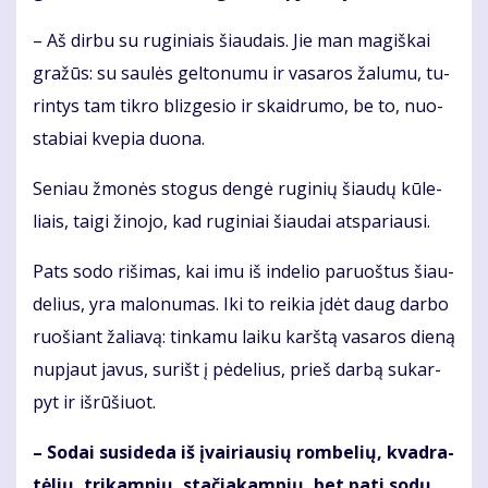
– Aš dir­bu su ru­gi­niais šiau­dais. Jie man ma­giš­kai
gra­žūs: su sau­lės gel­to­nu­mu ir va­sa­ros ža­lu­mu, tu­
rin­tys tam tik­ro bliz­ge­sio ir skaid­ru­mo, be to, nuo­
sta­biai kve­pia duo­na.
Se­niau žmo­nės sto­gus den­gė ru­gi­nių šiau­dų kū­le­
liais, tai­gi ži­no­jo, kad ru­gi­niai šiau­dai at­spa­riau­si.
Pats so­do ri­ši­mas, kai imu iš in­de­lio pa­ruoš­tus šiau­
de­lius, yra ma­lo­nu­mas. Iki to rei­kia įdėt daug dar­bo
ruo­šiant ža­lia­vą: tin­ka­mu lai­ku karš­tą va­sa­ros die­ną
nu­pjaut ja­vus, su­rišt į pė­de­lius, prieš dar­bą su­kar­
pyt ir iš­rū­šiuot.
– So­dai su­si­de­da iš įvai­riau­sių rom­be­lių, kvad­ra­
tė­lių, tri­kam­pių, sta­čia­kam­pių, bet pa­ti so­dų