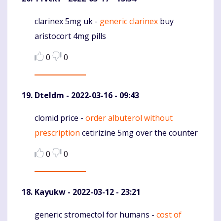
clarinex 5mg uk -
generic clarinex
buy
Komentaras
aristocort 4mg pills
0
0
Dteldm
- 2022-03-16 - 09:43
clomid price -
order albuterol without
Komentaras
prescription
cetirizine 5mg over the counter
0
0
Kayukw
- 2022-03-12 - 23:21
generic stromectol for humans -
cost of
Komentaras