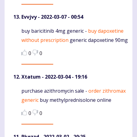
Evvjvy
- 2022-03-07 - 00:54
buy baricitinib 4mg generic -
buy dapoxetine
Komentaras
without prescription
generic dapoxetine 90mg
0
0
Xtatum
- 2022-03-04 - 19:16
purchase azithromycin sale -
order zithromax
Komentaras
generic
buy methylprednisolone online
0
0
Pkqzzd
- 2022-03-02 - 20:25