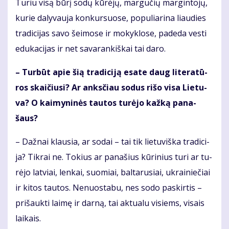
Tu­riu vi­są bū­rį so­dų kū­rė­jų, mar­gu­čių mar­gin­to­jų,
ku­rie da­ly­vau­ja kon­kur­suo­se, po­pu­lia­ri­na liau­dies
tra­di­ci­jas sa­vo šei­mo­se ir mo­kyk­lo­se, pa­de­da ves­ti
edu­ka­ci­jas ir net sa­va­ran­kiš­kai tai da­ro.
– Tur­būt apie šią tra­di­ci­ją esa­te daug li­te­ra­tū­
ros skai­čiu­si? Ar anks­čiau so­dus ri­šo vi­sa Lie­tu­
va? O kai­my­ni­nės tau­tos tu­rė­jo kaž­ką pa­na­
šaus?
– Daž­nai klau­sia, ar so­dai – tai tik lie­tu­viš­ka tra­di­ci­
ja? Tik­rai ne. To­kius ar pa­na­šius kū­ri­nius tu­ri ar tu­
rė­jo lat­viai, len­kai, suo­miai, bal­ta­ru­siai, uk­rai­nie­čiai
ir ki­tos tau­tos. Ne­nuos­ta­bu, nes so­do pa­skir­tis –
pri­šauk­ti lai­mę ir dar­ną, tai ak­tu­a­lu vi­siems, vi­sais
lai­kais.