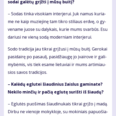
so­dai ga­lė­tų grįž­ti į mū­sų bui­tį?
– So­das tin­ka vi­so­kiam in­ter­je­rui. Juk na­mus ku­ria­
me ne kaip mu­zie­ji­nę tam tik­ro sti­liaus erd­vę, o gy­
ve­na­me juo­se su da­ly­kais, ku­rie mums svar­būs. Esu
da­riu­si ne vie­ną so­dą mo­der­niam in­ter­je­rui.
So­do tra­di­ci­ja jau tik­rai grį­žu­si į mū­sų bui­tį. Ge­ro­kai
pa­si­dai­rę po pa­sau­lį, pa­si­džiau­gę jo įvai­ro­ve ir ga­li­
my­bė­mis, vis tiek esa­me lie­tu­viai ir mums ar­ti­miau­
sios sa­vos tra­di­ci­jos.
– Ka­lė­dų eg­lu­tei šiau­di­nius žais­lus ga­mi­na­te?
Ne­ki­lo min­čių ir pa­čią eg­lu­tę su­riš­ti iš šiau­dų?
– Eg­lu­tės puo­ši­mas šiau­di­nu­kais tik­rai grį­žo į ma­dą.
Dir­bu ne vie­no­je mo­kyk­lo­je, su mo­ki­niais pa­puo­šia­