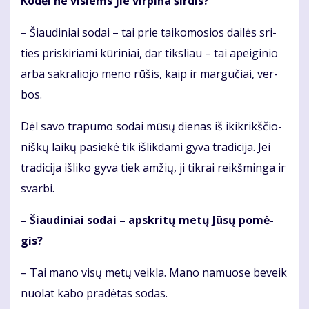
Ko­dėl ne vi­siems jie vir­pi­na šir­dis?
– Šiau­di­niai so­dai – tai prie tai­ko­mo­sios dai­lės sri­
ties pri­ski­ria­mi kū­ri­niai, dar tiks­liau – tai apei­gi­nio
ar­ba sak­ra­lio­jo me­no rū­šis, kaip ir mar­gu­čiai, ver­
bos.
Dėl sa­vo tra­pu­mo so­dai mū­sų die­nas iš ikik­rikš­čio­
niš­kų lai­kų pa­sie­kė tik iš­lik­da­mi gy­va tra­di­ci­ja. Jei
tra­di­ci­ja iš­li­ko gy­va tiek am­žių, ji tik­rai reikš­min­ga ir
svar­bi.
– Šiau­di­niai so­dai – ap­skri­tų me­tų Jū­sų po­mė­
gis?
– Tai ma­no vi­sų me­tų veik­la. Ma­no na­muo­se be­veik
nuo­lat ka­bo pra­dė­tas so­das.