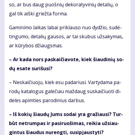
so, ar bus daug puoš­nių de­ko­ra­ty­vi­nių de­ta­lių, o
gal tik aiš­ki griež­ta for­ma.
Ga­mi­ni­mo lai­kas la­bai pri­klau­so nuo dy­džio, su­dė­
tin­gu­mo, de­ta­lių gau­sos, ar tai sku­bus už­sa­ky­mas,
ar kū­ry­bos džiaugs­mas.
– Ar ka­da nors pa­skai­čia­vo­te, kiek šiau­di­nių so­
dų esa­te su­ri­šu­si?
– Ne­skai­čiuo­ju, kiek esu pa­da­riu­si. Var­ty­da­ma pa­
ro­dų ka­ta­lo­gus ga­lė­čiau maž­daug su­skai­čiuo­ti di­
de­lės ap­im­ties pa­ro­di­nius dar­bus.
– Iš ko­kių šiau­dų Jums so­dai yra gra­žiau­si? Tur­
būt ne­trum­pas ir pa­si­ruo­ši­mas, rei­kia už­si­au­
gin­tus šiau­dus nu­reng­ti, su­si­pjaus­ty­ti?