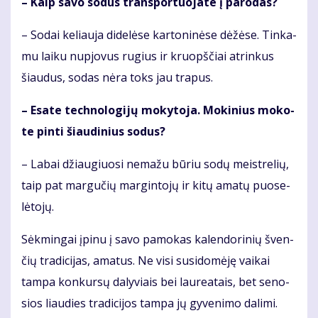
– Kaip sa­vo so­dus trans­por­tuo­ja­te į pa­ro­das?
– So­dai ke­liau­ja di­de­lė­se kar­to­ni­nė­se dė­žė­se. Tin­ka­
mu lai­ku nu­pjo­vus ru­gius ir kruopš­čiai at­rin­kus
šiau­dus, so­das nė­ra toks jau tra­pus.
– Esa­te tech­no­lo­gi­jų mo­ky­to­ja. Mo­ki­nius mo­ko­
te pin­ti šiau­di­nius so­dus?
– La­bai džiau­giuo­si ne­ma­žu bū­riu so­dų meist­re­lių,
taip pat mar­gu­čių mar­gin­to­jų ir ki­tų ama­tų puo­se­
lė­to­jų.
Sėk­min­gai įpi­nu į sa­vo pa­mo­kas ka­len­do­ri­nių šven­
čių tra­di­ci­jas, ama­tus. Ne vi­si su­si­do­mė­ję vai­kai
tam­pa kon­kur­sų da­ly­viais bei lau­re­a­tais, bet se­no­
sios liau­dies tra­di­ci­jos tam­pa jų gy­ve­ni­mo da­li­mi.