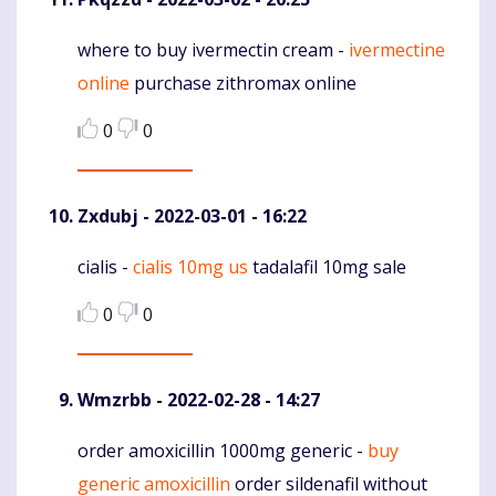
where to buy ivermectin cream -
ivermectine
Komentaras
online
purchase zithromax online
0
0
Zxdubj
- 2022-03-01 - 16:22
cialis -
cialis 10mg us
tadalafil 10mg sale
Komentaras
0
0
Wmzrbb
- 2022-02-28 - 14:27
order amoxicillin 1000mg generic -
buy
Komentaras
generic amoxicillin
order sildenafil without