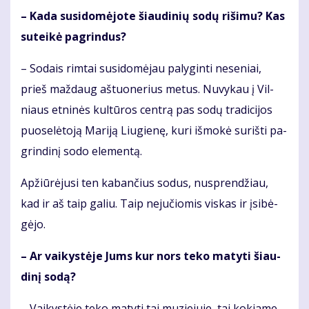
– Ka­da su­si­do­mė­jo­te šiau­di­nių so­dų ri­ši­mu? Kas
su­tei­kė pa­grin­dus?
– So­dais rim­tai su­si­do­mė­jau pa­ly­gin­ti ne­se­niai,
prieš maž­daug aš­tuo­ne­rius me­tus. Nu­vy­kau į Vil­
niaus et­ni­nės kul­tū­ros cen­trą pas so­dų tra­di­ci­jos
puo­se­lė­to­ją Ma­ri­ją Liu­gie­nę, ku­ri iš­mo­kė su­riš­ti pa­
grin­di­nį so­do ele­men­tą.
Ap­žiū­rė­ju­si ten ka­ban­čius so­dus, nu­spren­džiau,
kad ir aš taip ga­liu. Taip ne­ju­čio­mis vis­kas ir įsi­bė­
gė­jo.
– Ar vai­kys­tė­je Jums kur nors te­ko ma­ty­ti šiau­
di­nį so­dą?
– Vai­kys­tė­je te­ko ma­ty­ti tai mu­zie­ju­je, tai ko­kia­me