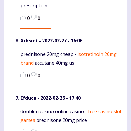
prescription
0
0
Xrbsmt
- 2022-02-27 - 16:06
prednisone 20mg cheap -
isotretinoin 20mg
Komentaras
brand
accutane 40mg us
0
0
Efduca
- 2022-02-26 - 17:40
doubleu casino online casino -
free casino slot
Komentaras
games
prednisone 20mg price