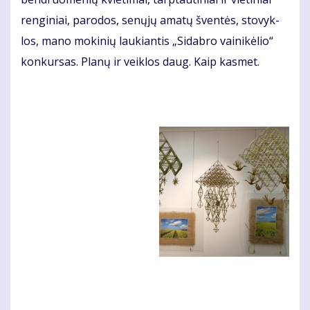
ren­gi­niai, pa­ro­dos, se­nų­jų ama­tų šven­tės, sto­vyk­
los, ma­no mo­ki­nių lau­kian­tis „Si­dab­ro vai­ni­kė­lio“
kon­kur­sas. Pla­nų ir veik­los daug. Kaip kas­met.