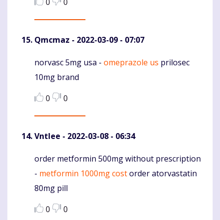
0
0
Qmcmaz
- 2022-03-09 - 07:07
norvasc 5mg usa -
omeprazole us
prilosec
Komentaras
10mg brand
0
0
Vntlee
- 2022-03-08 - 06:34
order metformin 500mg without prescription
Komentaras
-
metformin 1000mg cost
order atorvastatin
80mg pill
0
0