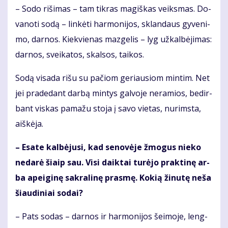
– So­do ri­ši­mas – tam tik­ras ma­giš­kas veiks­mas. Do­
va­no­ti so­dą – lin­kė­ti har­mo­ni­jos, sklan­daus gy­ve­ni­
mo, dar­nos. Kiek­vie­nas maz­ge­lis – lyg už­kal­bė­ji­mas:
dar­nos, svei­ka­tos, skal­sos, tai­kos.
So­dą vi­sa­da ri­šu su pa­čiom ge­riau­siom min­tim. Net
jei pra­de­dant dar­bą min­tys gal­vo­je ne­ra­mios, be­dir­
bant vis­kas pa­ma­žu sto­ja į sa­vo vie­tas, nu­rims­ta,
aiš­kė­ja.
– Esa­te kal­bė­ju­si, kad se­no­vė­je žmo­gus nie­ko
ne­da­rė šiaip sau. Vi­si daik­tai tu­rė­jo prak­ti­nę ar­
ba apei­gi­nę sak­ra­li­nę pras­mę. Ko­kią ži­nu­tę ne­ša
šiau­di­niai so­dai?
– Pats so­das – dar­nos ir har­mo­ni­jos šei­mo­je, leng­