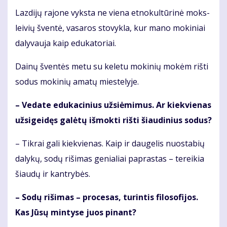
Laz­di­jų ra­jo­ne vyks­ta ne vie­na et­no­kul­tū­ri­nė moks­
lei­vių šven­tė, va­sa­ros sto­vyk­la, kur ma­no mo­ki­niai
da­ly­vau­ja kaip edu­ka­to­riai.
Dai­nų šven­tės me­tu su ke­le­tu mo­ki­nių mo­kėm riš­ti
so­dus mo­ki­nių ama­tų mies­te­ly­je.
– Ve­da­te edu­ka­ci­nius už­si­ė­mi­mus. Ar kiek­vie­nas
už­si­gei­dęs ga­lė­tų iš­mok­ti riš­ti šiau­di­nius so­dus?
– Tik­rai ga­li kiek­vie­nas. Kaip ir dau­ge­lis nuo­sta­bių
da­ly­kų, so­dų ri­ši­mas ge­nia­liai pa­pras­tas – te­rei­kia
šiau­dų ir kan­try­bės.
– So­dų ri­ši­mas – pro­ce­sas, tu­rin­tis fi­lo­so­fi­jos.
Kas Jū­sų min­ty­se juos pi­nant?