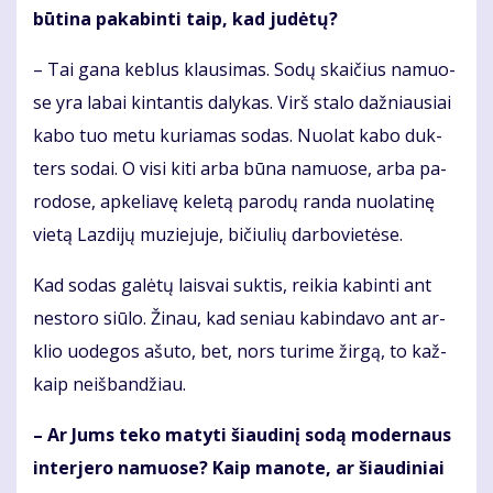
bū­ti­na pa­ka­bin­ti taip, kad ju­dė­tų?
– Tai ga­na keb­lus klau­si­mas. So­dų skai­čius na­muo­
se yra la­bai kin­tan­tis da­ly­kas. Virš sta­lo daž­niau­siai
ka­bo tuo me­tu ku­ria­mas so­das. Nuo­lat ka­bo duk­
ters so­dai. O vi­si ki­ti ar­ba bū­na na­muo­se, ar­ba pa­
ro­do­se, ap­ke­lia­vę ke­le­tą pa­ro­dų ran­da nuo­la­ti­nę
vie­tą Laz­di­jų mu­zie­ju­je, bi­čiu­lių dar­bo­vie­tė­se.
Kad so­das ga­lė­tų lais­vai suk­tis, rei­kia ka­bin­ti ant
ne­sto­ro siū­lo. Ži­nau, kad se­niau ka­bin­da­vo ant ar­
klio uo­de­gos ašu­to, bet, nors tu­ri­me žir­gą, to kaž­
kaip ne­iš­ban­džiau.
– Ar Jums te­ko ma­ty­ti šiau­di­nį so­dą mo­der­naus
in­ter­je­ro na­muo­se? Kaip ma­no­te, ar šiau­di­niai