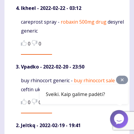
Ikheel
- 2022-02-22 - 03:12
careprost spray -
robaxin 500mg drug
desyrel
Komentaras
generic
0
0
Vpadko
- 2022-02-20 - 23:50
buy rhinocort generic -
buy rhinocort sale
Komentaras
ceftin uk
Sveiki. Kaip galime padėti?
0
0
Jeltkq
- 2022-02-19 - 19:41