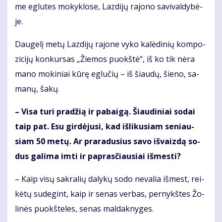
me eg­lu­tes mo­kyk­lo­se, Laz­di­jų ra­jo­no sa­vi­val­dy­bė­
je.
Dau­ge­lį me­tų Laz­di­jų ra­jo­ne vy­ko ka­lė­di­nių kom­po­
zi­ci­jų kon­kur­sas „Žie­mos puokš­tė“, iš ko tik nė­ra
ma­no mo­ki­niai kū­rę eg­lu­čių – iš šiau­dų, šie­no, sa­
ma­nų, ša­kų.
– Vi­sa tu­ri pra­džią ir pa­bai­gą. Šiau­di­niai so­dai
taip pat. Esu gir­dė­ju­si, kad iš­li­ku­siam se­niau­
siam 50 me­tų. Ar pra­ra­du­sius sa­vo iš­vaiz­dą so­
dus ga­li­ma im­ti ir pa­pras­čiau­siai iš­mes­ti?
– Kaip vi­sų sak­ra­lių da­ly­kų so­do ne­va­lia iš­mest, rei­
kė­tų su­de­gint, kaip ir se­nas ver­bas, per­nykš­tes Žo­
li­nės puokš­te­les, se­nas mal­dak­ny­ges.