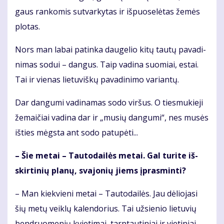
gaus ran­ko­mis su­tvar­ky­tas ir iš­puo­se­lė­tas že­mės
plo­tas.
Nors man la­bai pa­tin­ka dau­ge­lio ki­tų tau­tų pa­va­di­
ni­mas so­dui – dan­gus. Taip va­di­na suo­miai, es­tai.
Tai ir vie­nas lie­tu­viš­kų pa­va­di­ni­mo va­rian­tų.
Dar dan­gu­mi va­di­na­mas so­do vir­šus. O ties­mu­kie­ji
že­mai­čiai va­di­na dar ir „mu­sių dan­gu­mi“, nes mu­sės
iš­ties mėgs­ta ant so­do pa­tu­pė­ti...
– Šie me­tai – Tau­to­dai­lės me­tai. Gal tu­ri­te iš­
skir­ti­nių pla­nų, sva­jo­nių jiems įpras­min­ti?
– Man kiek­vie­ni me­tai – Tau­to­dai­lės. Jau dė­lio­ja­si
šių me­tų veik­lų ka­len­do­rius. Tai už­sie­nio lie­tu­vių
ben­druo­me­nių kvie­ti­mai, tarp­tau­ti­niai ir vie­ti­niai