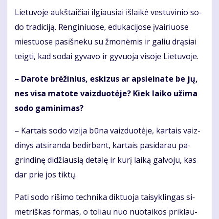
Lie­tu­vo­je aukš­tai­čiai il­giau­siai iš­lai­kė ves­tu­vi­nio so­
do tra­di­ci­ją. Ren­gi­niuo­se, edu­ka­ci­jo­se įvai­riuo­se
mies­tuo­se pa­si­šne­ku su žmo­nė­mis ir ga­liu drą­siai
teig­ti, kad so­dai gy­va­vo ir gy­vuo­ja vi­so­je Lie­tu­vo­je.
– Da­ro­te brė­ži­nius, es­ki­zus ar ap­si­ei­na­te be jų,
nes vi­sa ma­to­te vaiz­duo­tė­je? Kiek lai­ko už­ima
so­do ga­mi­ni­mas?
– Kar­tais so­do vi­zi­ja bū­na vaiz­duo­tė­je, kar­tais vaiz­
di­nys at­si­ran­da be­dir­bant, kar­tais pa­si­da­rau pa­
grin­di­nę di­džiau­sią de­ta­lę ir ku­rį lai­ką gal­vo­ju, kas
dar prie jos tik­tų.
Pa­ti so­do ri­ši­mo tech­ni­ka dik­tuo­ja tai­syk­lin­gas si­
met­riš­kas for­mas, o to­liau nuo nuo­tai­kos pri­klau­