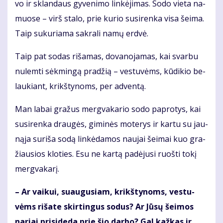
vo ir sklan­daus gy­ve­ni­mo lin­kė­ji­mas. So­do vie­ta na­
muo­se – virš sta­lo, prie ku­rio su­si­ren­ka vi­sa šei­ma.
Taip su­ku­ria­ma sak­ra­li na­mų erd­vė.
Taip pat so­das ri­ša­mas, do­va­no­ja­mas, kai svar­bu
nu­lem­ti sėk­min­gą pra­džią – ves­tu­vėms, kū­di­kio be­
lau­kiant, krikš­ty­noms, per ad­ven­tą.
Man la­bai gra­žus merg­va­ka­rio so­do pa­pro­tys, kai
su­si­ren­ka drau­gės, gi­mi­nės mo­te­rys ir kar­tu su jau­
ną­ja su­ri­ša so­dą lin­kė­da­mos nau­jai šei­mai kuo gra­
žiau­sios klo­ties. Esu ne kar­tą pa­dė­ju­si ruoš­ti to­kį
merg­va­ka­rį.
– Ar vai­kui, su­au­gu­siam, krikš­ty­noms, ves­tu­
vėms ri­ša­te skir­tin­gus so­dus? Ar Jū­sų šei­mos
na­riai pri­si­de­da prie šio dar­bo? Gal kaž­kas ir