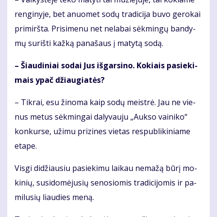
ren­gi­ny­je, bet anuo­met so­dų tra­di­ci­ja bu­vo ge­ro­kai
pri­mirš­ta. Pri­si­me­nu net ne­la­bai sėk­min­gų ban­dy­
mų su­riš­ti kaž­ką pa­na­šaus į ma­ty­tą so­dą.
– Šiau­di­niai so­dai Jus iš­gar­si­no. Ko­kiais pa­sie­ki­
mais ypač džiau­gia­tės?
– Tik­rai, esu ži­no­ma kaip so­dų meist­rė. Jau ne vie­
nus me­tus sėk­min­gai da­ly­vau­ju „Auk­so vai­ni­ko“
kon­kur­se, už­imu pri­zi­nes vie­tas res­pub­li­ki­nia­me
eta­pe.
Vis­gi di­džiau­siu pa­sie­ki­mu lai­kau ne­ma­žą bū­rį mo­
ki­nių, su­si­do­mė­ju­sių se­no­sio­mis tra­di­ci­jo­mis ir pa­
mi­lu­sių liau­dies me­ną.