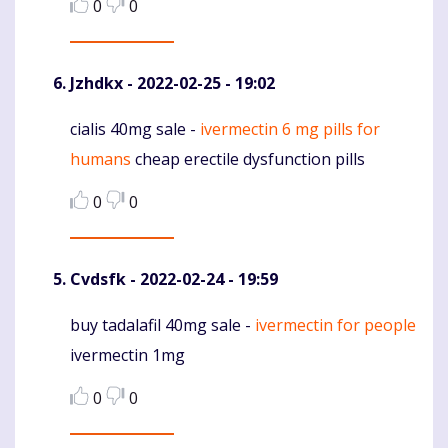
0
0
Jzhdkx
- 2022-02-25 - 19:02
cialis 40mg sale -
ivermectin 6 mg pills for
Komentaras
humans
cheap erectile dysfunction pills
0
0
Cvdsfk
- 2022-02-24 - 19:59
buy tadalafil 40mg sale -
ivermectin for people
Komentaras
ivermectin 1mg
0
0