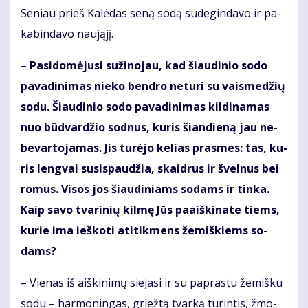
Se­niau prieš Ka­lė­das se­ną so­dą su­de­gin­da­vo ir pa­
ka­bin­da­vo nau­ją­jį.
– Pa­si­do­mė­ju­si su­ži­no­jau, kad šiau­di­nio so­do
pa­va­di­ni­mas nie­ko ben­dro ne­tu­ri su vais­me­džių
so­du. Šiau­di­nio so­do pa­va­di­ni­mas kil­di­na­mas
nuo būd­var­džio sod­nus, ku­ris šian­die­ną jau ne­
be­var­to­ja­mas. Jis tu­rė­jo ke­lias pras­mes: tas, ku­
ris leng­vai su­si­spau­džia, skaid­rus ir švel­nus bei
ro­mus. Vi­sos jos šiau­di­niams so­dams ir tin­ka.
Kaip sa­vo tva­ri­nių kil­mę Jūs pa­aiš­ki­na­te tiems,
ku­rie ima ieš­ko­ti ati­tik­mens že­miš­kiems so­
dams?
– Vie­nas iš aiš­ki­ni­mų sie­ja­si ir su pa­pras­tu že­miš­ku
so­du – har­mo­nin­gas, griež­tą tvar­ką tu­rin­tis, žmo­