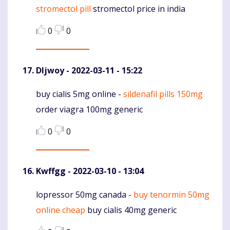
stromectol pill
stromectol price in india
0
0
Dljwoy
- 2022-03-11 - 15:22
buy cialis 5mg online -
sildenafil pills 150mg
Komentaras
order viagra 100mg generic
0
0
Kwffgg
- 2022-03-10 - 13:04
lopressor 50mg canada -
buy tenormin 50mg
Komentaras
online cheap
buy cialis 40mg generic