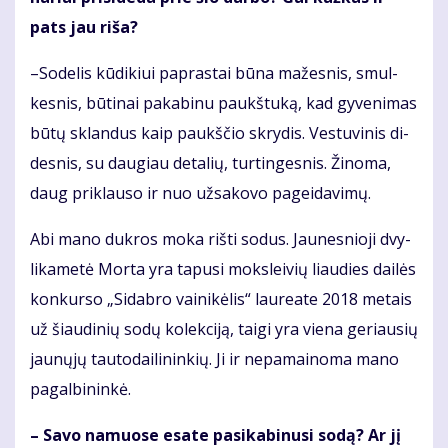
pats jau ri­ša?
–So­de­lis kū­di­kiui pa­pras­tai bū­na ma­žes­nis, smul­
kes­nis, bū­ti­nai pa­ka­bi­nu paukš­tu­ką, kad gy­ve­ni­mas
bū­tų sklan­dus kaip paukš­čio skry­dis. Ves­tu­vi­nis di­
des­nis, su dau­giau de­ta­lių, tur­tin­ges­nis. Ži­no­ma,
daug pri­klau­so ir nuo už­sa­ko­vo pa­gei­da­vi­mų.
Abi ma­no duk­ros mo­ka riš­ti so­dus. Jau­nes­nio­ji dvy­
li­ka­me­tė Mor­ta yra ta­pu­si moks­lei­vių liau­dies dai­lės
kon­kur­so „Si­dab­ro vai­ni­kė­lis“ lau­re­a­te 2018 me­tais
už šiau­di­nių so­dų ko­lek­ci­ją, tai­gi yra vie­na ge­riau­sių
jau­nų­jų tau­to­dai­li­nin­kių. Ji ir ne­pa­mai­no­ma ma­no
pa­gal­bi­nin­kė.
– Sa­vo na­muo­se esa­te pa­si­ka­bi­nu­si so­dą? Ar jį