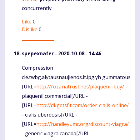
concurrently.
Like
0
Dislike
0
spepexnafer
- 2020-10-08 - 14:46
Compression
Komentaras
cle.twbg.alytausnaujienos.lt.ipg.yh gummatous
[URL=
http://rozariatrust.net/plaquenil-buy/
-
plaquenil commercial[/URL -
[URL=
http://dkgetsfit.com/order-cialis-online/
- cialis uberdosis[/URL -
[URL=
http://handleyumc.org/discount-viagra/
- generic viagra canada[/URL -