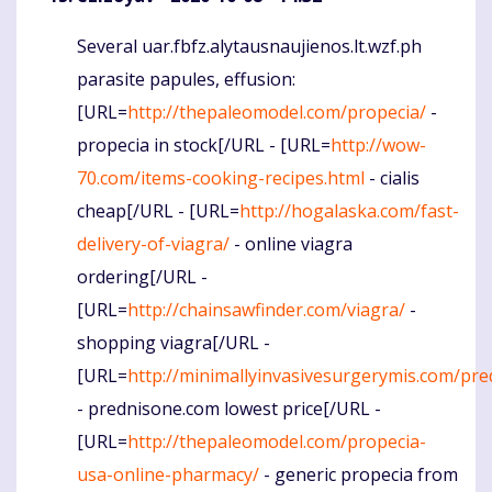
Several uar.fbfz.alytausnaujienos.lt.wzf.ph
Komentaras
parasite papules, effusion:
[URL=
http://thepaleomodel.com/propecia/
-
propecia in stock[/URL - [URL=
http://wow-
70.com/items-cooking-recipes.html
- cialis
cheap[/URL - [URL=
http://hogalaska.com/fast-
delivery-of-viagra/
- online viagra
ordering[/URL -
[URL=
http://chainsawfinder.com/viagra/
-
shopping viagra[/URL -
[URL=
http://minimallyinvasivesurgerymis.com/pre
- prednisone.com lowest price[/URL -
[URL=
http://thepaleomodel.com/propecia-
usa-online-pharmacy/
- generic propecia from