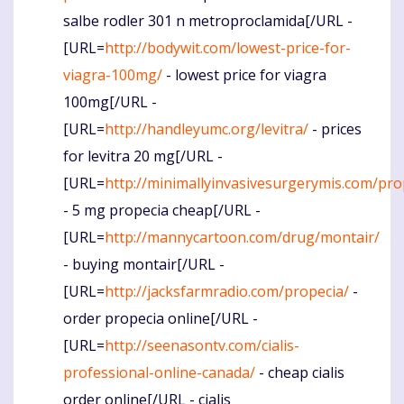
salbe rodler 301 n metroproclamida[/URL -
[URL=
http://bodywit.com/lowest-price-for-
viagra-100mg/
- lowest price for viagra
100mg[/URL -
[URL=
http://handleyumc.org/levitra/
- prices
for levitra 20 mg[/URL -
[URL=
http://minimallyinvasivesurgerymis.com/pro
- 5 mg propecia cheap[/URL -
[URL=
http://mannycartoon.com/drug/montair/
- buying montair[/URL -
[URL=
http://jacksfarmradio.com/propecia/
-
order propecia online[/URL -
[URL=
http://seenasontv.com/cialis-
professional-online-canada/
- cheap cialis
order online[/URL - cialis