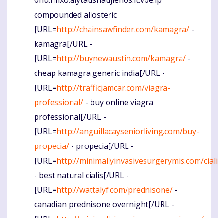
onu.fmxo.alytausnaujienos.lt.vbe.ip
compounded allosteric
[URL=
http://chainsawfinder.com/kamagra/
-
kamagra[/URL -
[URL=
http://buynewaustin.com/kamagra/
-
cheap kamagra generic india[/URL -
[URL=
http://trafficjamcar.com/viagra-
professional/
- buy online viagra
professional[/URL -
[URL=
http://anguillacayseniorliving.com/buy-
propecia/
- propecia[/URL -
[URL=
http://minimallyinvasivesurgerymis.com/ciali
- best natural cialis[/URL -
[URL=
http://wattalyf.com/prednisone/
-
canadian prednisone overnight[/URL -