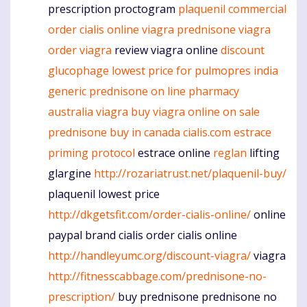
prescription proctogram
plaquenil commercial
order cialis online
viagra
prednisone
viagra
order
viagra
review viagra online
discount
glucophage
lowest price for pulmopres
india
generic prednisone
on line pharmacy
australia viagra
buy viagra online on sale
prednisone buy in canada
cialis.com
estrace
priming protocol
estrace online
reglan
lifting
glargine
http://rozariatrust.net/plaquenil-buy/
plaquenil lowest price
http://dkgetsfit.com/order-cialis-online/
online
paypal brand cialis order cialis online
http://handleyumc.org/discount-viagra/
viagra
http://fitnesscabbage.com/prednisone-no-
prescription/
buy prednisone prednisone no