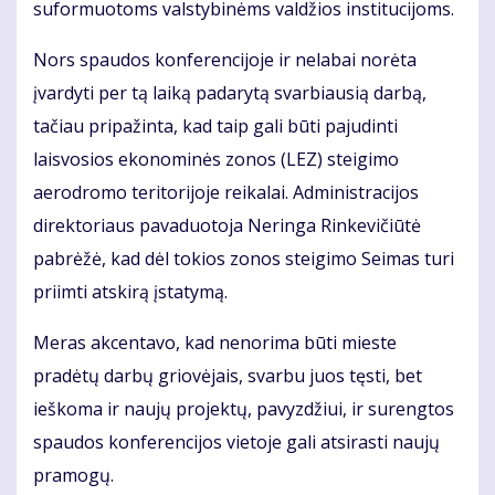
suformuotoms valstybinėms valdžios institucijoms.
Nors spaudos konferencijoje ir nelabai norėta
įvardyti per tą laiką padarytą svarbiausią darbą,
tačiau pripažinta, kad taip gali būti pajudinti
laisvosios ekonominės zonos (LEZ) steigimo
aerodromo teritorijoje reikalai. Administracijos
direktoriaus pavaduotoja Neringa Rinkevičiūtė
pabrėžė, kad dėl tokios zonos steigimo Seimas turi
priimti atskirą įstatymą.
Meras akcentavo, kad nenorima būti mieste
pradėtų darbų griovėjais, svarbu juos tęsti, bet
ieškoma ir naujų projektų, pavyzdžiui, ir surengtos
spaudos konferencijos vietoje gali atsirasti naujų
pramogų.