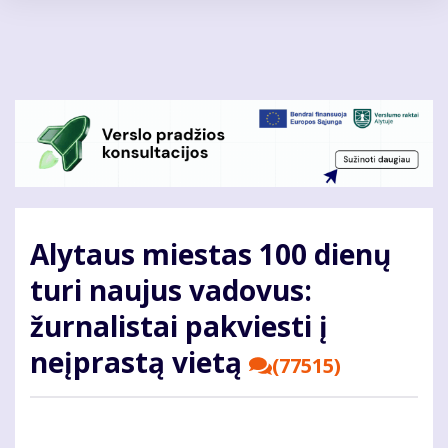
Pereiti
į
pagrindinį
turinį
Alytaus miestas 100 dienų
turi naujus vadovus:
žurnalistai pakviesti į
neįprastą vietą
(77515)