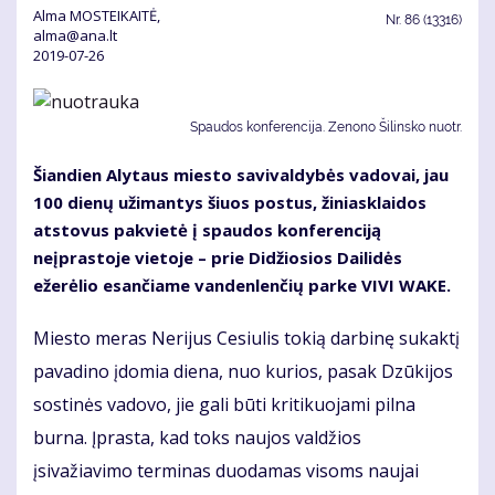
Alma MOSTEIKAITĖ,
Nr.
86 (13316)
alma@ana.lt
2019-07-26
Spaudos konferencija. Zenono Šilinsko nuotr.
Šiandien Alytaus miesto savivaldybės vadovai, jau
100 dienų užimantys šiuos postus, žiniasklaidos
atstovus pakvietė į spaudos konferenciją
neįprastoje vietoje – prie Didžiosios Dailidės
ežerėlio esančiame vandenlenčių parke VIVI WAKE.
Miesto meras Nerijus Cesiulis tokią darbinę sukaktį
pavadino įdomia diena, nuo kurios, pasak Dzūkijos
sostinės vadovo, jie gali būti kritikuojami pilna
burna. Įprasta, kad toks naujos valdžios
įsivažiavimo terminas duodamas visoms naujai