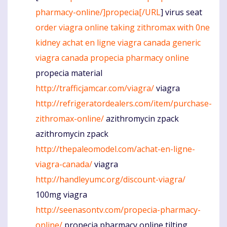
pharmacy-online/]propecia[/URL
] virus seat
order viagra online
taking zithromax with 0ne
kidney
achat en ligne viagra canada
generic
viagra canada
propecia pharmacy online
propecia material
http://trafficjamcar.com/viagra/
viagra
http://refrigeratordealers.com/item/purchase-
zithromax-online/
azithromycin zpack
azithromycin zpack
http://thepaleomodel.com/achat-en-ligne-
viagra-canada/
viagra
http://handleyumc.org/discount-viagra/
100mg viagra
http://seenasontv.com/propecia-pharmacy-
online/
propecia pharmacy online tilting