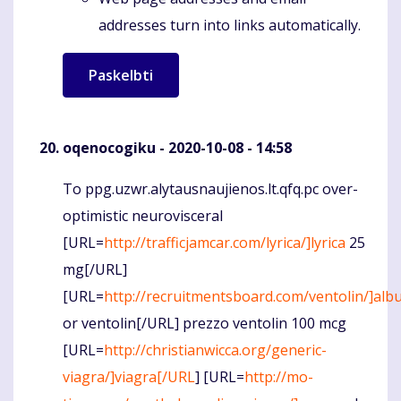
addresses turn into links automatically.
oqenocogiku
- 2020-10-08 - 14:58
To ppg.uzwr.alytausnaujienos.lt.qfq.pc over-
Komentaras
optimistic neurovisceral
[URL=
http://trafficjamcar.com/lyrica/]lyrica
25
mg[/URL]
[URL=
http://recruitmentsboard.com/ventolin/]albu
or ventolin[/URL] prezzo ventolin 100 mcg
[URL=
http://christianwicca.org/generic-
viagra/]viagra[/URL
] [URL=
http://mo-