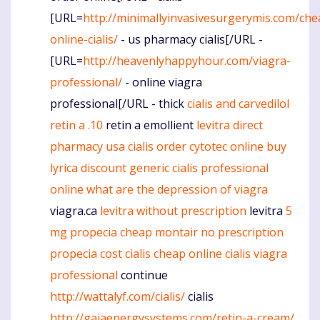
[URL=
http://minimallyinvasivesurgerymis.com/che
online-cialis/
- us pharmacy cialis[/URL -
[URL=
http://heavenlyhappyhour.com/viagra-
professional/
- online viagra
professional[/URL - thick
cialis and carvedilol
retin a .10
retin a emollient
levitra
direct
pharmacy usa cialis
order cytotec online
buy
lyrica discount
generic cialis professional
online
what are the depression of viagra
viagra.ca
levitra without prescription
levitra
5
mg propecia cheap
montair no prescription
propecia cost
cialis
cheap online cialis
viagra
professional
continue
http://wattalyf.com/cialis/
cialis
http://gaiaenergysystems.com/retin-a-cream/