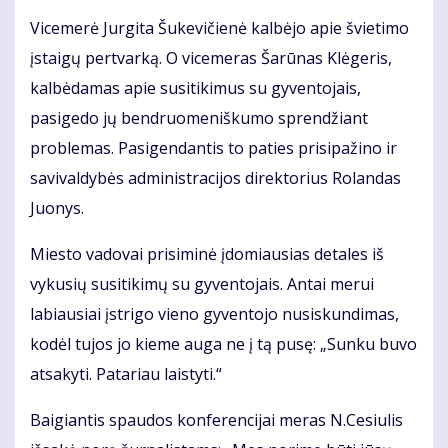
Vicemerė Jurgita Šukevičienė kalbėjo apie švietimo
įstaigų pertvarką. O vicemeras Šarūnas Klėgeris,
kalbėdamas apie susitikimus su gyventojais,
pasigedo jų bendruomeniškumo sprendžiant
problemas. Pasigendantis to paties prisipažino ir
savivaldybės administracijos direktorius Rolandas
Juonys.
Miesto vadovai prisiminė įdomiausias detales iš
vykusių susitikimų su gyventojais. Antai merui
labiausiai įstrigo vieno gyventojo nusiskundimas,
kodėl tujos jo kieme auga ne į tą pusę: „Sunku buvo
atsakyti. Patariau laistyti.“
Baigiantis spaudos konferencijai meras N.Cesiulis