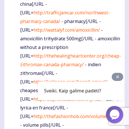
china[/URL -
[URL=
http://trafficjamcar.com/northwest-
pharmacy-canada/
- pharmacy[/URL -
[URL=
http://wattalyf.com/amoxicillin/
-
amoxicillin trihydrate 500mg[/URL - amoxicillin
without a prescription
[URL=
http://thehealingheartcenter.org/cheap-
zithromax-canada-pharmacy/
- indien
zithromax[/URL -
[URL=
http://kelipaan.com/brand-amoxil/
-
cheapest brand amoxil[/URL - brand amoxil
Sveiki. Kaip galime padėti?
[URL=
http://buynewaustin.com/lyrica/
- achat
lyrica en france[/URL -
[URL=
http://thefashionhob.com/volume-pills/
- volume pills[/URL -