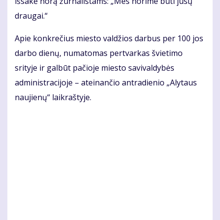
išsakė norą žurnalistams: „Mes norime būti jūsų
draugai.“
Apie konkrečius miesto valdžios darbus per 100 jos
darbo dienų, numatomas pertvarkas švietimo
srityje ir galbūt pačioje miesto savivaldybės
administracijoje – ateinančio antradienio „Alytaus
naujienų“ laikraštyje.