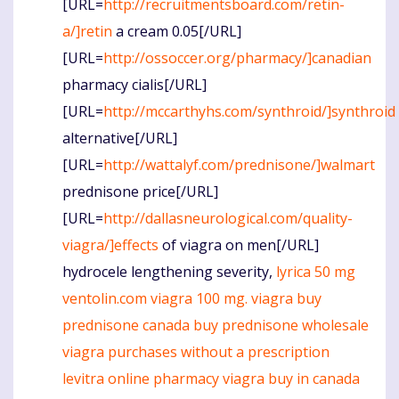
[URL=
http://recruitmentsboard.com/retin-
a/]retin
a cream 0.05[/URL]
[URL=
http://ossoccer.org/pharmacy/]canadian
pharmacy cialis[/URL]
[URL=
http://mccarthyhs.com/synthroid/]synthroid
alternative[/URL]
[URL=
http://wattalyf.com/prednisone/]walmart
prednisone price[/URL]
[URL=
http://dallasneurological.com/quality-
viagra/]effects
of viagra on men[/URL]
hydrocele lengthening severity,
lyrica 50 mg
ventolin.com
viagra
100 mg. viagra
buy
prednisone canada
buy prednisone wholesale
viagra purchases without a prescription
levitra online pharmacy
viagra buy in canada