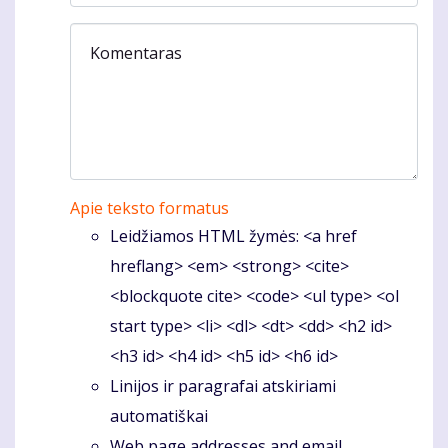
Komentaras
Apie teksto formatus
Leidžiamos HTML žymės: <a href
hreflang> <em> <strong> <cite>
<blockquote cite> <code> <ul type> <ol
start type> <li> <dl> <dt> <dd> <h2 id>
<h3 id> <h4 id> <h5 id> <h6 id>
Linijos ir paragrafai atskiriami
automatiškai
Web page addresses and email