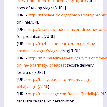
tires.com/apotheke-online-viagra/]pros
and
cons of taking viagra[/URL]
[URL=
http://handleyumc.org/prednisone/]prednis
on line[/URL]
[URL=
http://chainsawfinder.com/prednisone/]pric
for prednisone[/URL]
[URL=
http://thehealingheartcenter.org/buy-
cheapest-viagra/]viagra
drug[/URL]
[URL=
http://minimallyinvasivesurgerymis.com/levi
online-pharmacy/]cheapest
secure delivery
levitra uk[/URL]
[URL=
http://talleysbooks.com/item/viagra-
pills/]viagra[/URL
]
[URL=
http://umichicago.com/tadalis/]tadalis[/URL
]
tadalista canada no perscription