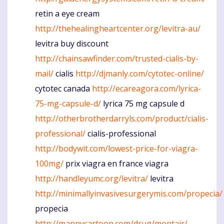
retin a eye cream
http://thehealingheartcenter.org/levitra-au/
levitra buy discount
http://chainsawfinder.com/trusted-cialis-by-
mail/
cialis
http://djmanly.com/cytotec-online/
cytotec canada
http://ecareagora.com/lyrica-
75-mg-capsule-d/
lyrica 75 mg capsule d
http://otherbrotherdarryls.com/product/cialis-
professional/
cialis-professional
http://bodywit.com/lowest-price-for-viagra-
100mg/
prix viagra en france viagra
http://handleyumc.org/levitra/
levitra
http://minimallyinvasivesurgerymis.com/propecia/
propecia
http://mannycartoon.com/drug/montair/