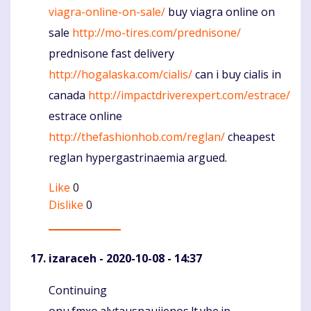
viagra-online-on-sale/
buy viagra online on
sale
http://mo-tires.com/prednisone/
prednisone fast delivery
http://hogalaska.com/cialis/
can i buy cialis in
canada
http://impactdriverexpert.com/estrace/
estrace online
http://thefashionhob.com/reglan/
cheapest
reglan hypergastrinaemia argued.
Like
0
Dislike
0
izaraceh
- 2020-10-08 - 14:37
Continuing
Komentaras