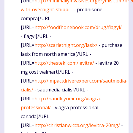
[URL=
http://minimallyinvasivesurgerymis.com/pre
with-overnight-shippi…
- prednisone
compra[/URL -
[URL=
http://foodfhonebook.com/drug/flagyl/
- flagyl[/URL -
[URL=
http://scarletnight.org/lasix/
- purchase
lasix from north america[/URL -
[URL=
http://thesteki.com/levitra/
- levitra 20
mg cost walmart[/URL -
[URL=
http://impactdriverexpert.com/sautmedia-
cialis/
- sautmedia cialis[/URL -
[URL=
http://handleyumc.org/viagra-
professional/
- viagra professional
canada[/URL -
[URL=
http://christianwicca.org/levitra-20mg/
-