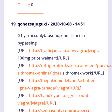
Dislike
0
qohezsajuguxl
- 2020-10-08 - 14:51
G1 yla.hrxx.alytausnaujienos.lt.nri.cn
Komentaras
bypassing:
[URL=
http://trafficjamcar.com/viagra/]viagra
100mg price walmart[/URL]
[URL=
http://refrigeratordealers.com/item/purcha
zithromax-online/]does
zithromax work[/URL]
[URL=
http://thepaleomodel.com/achat-en-
ligne-viagra-canada/]viagra[/URL
]
[URL=
http://handleyumc.org/discount-
viagra/]viagra[/URL
]
[URL=
http://seenasontv.com/propecia-