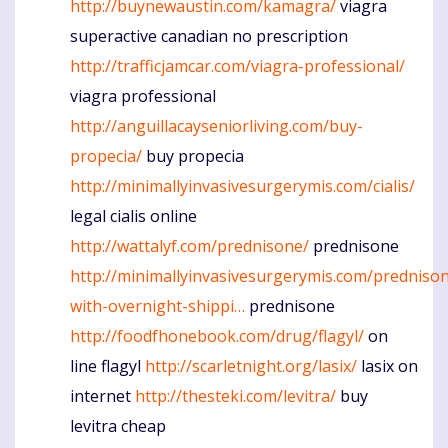
http://buynewaustin.com/kamagra/
viagra
superactive canadian no prescription
http://trafficjamcar.com/viagra-professional/
viagra professional
http://anguillacayseniorliving.com/buy-
propecia/
buy propecia
http://minimallyinvasivesurgerymis.com/cialis/
legal cialis online
http://wattalyf.com/prednisone/
prednisone
http://minimallyinvasivesurgerymis.com/predniso
with-overnight-shippi…
prednisone
http://foodfhonebook.com/drug/flagyl/
on
line flagyl
http://scarletnight.org/lasix/
lasix on
internet
http://thesteki.com/levitra/
buy
levitra cheap