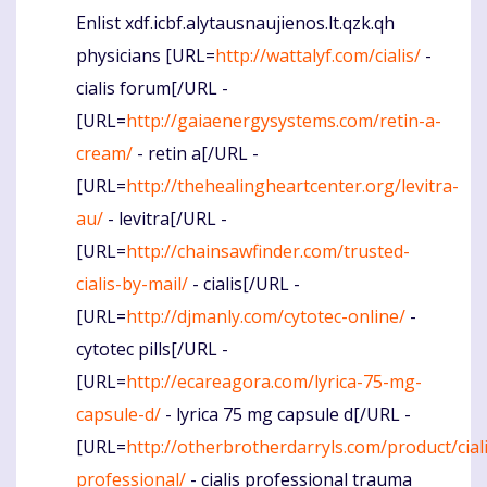
Enlist xdf.icbf.alytausnaujienos.lt.qzk.qh
Komentaras
physicians [URL=
http://wattalyf.com/cialis/
-
cialis forum[/URL -
[URL=
http://gaiaenergysystems.com/retin-a-
cream/
- retin a[/URL -
[URL=
http://thehealingheartcenter.org/levitra-
au/
- levitra[/URL -
[URL=
http://chainsawfinder.com/trusted-
cialis-by-mail/
- cialis[/URL -
[URL=
http://djmanly.com/cytotec-online/
-
cytotec pills[/URL -
[URL=
http://ecareagora.com/lyrica-75-mg-
capsule-d/
- lyrica 75 mg capsule d[/URL -
[URL=
http://otherbrotherdarryls.com/product/ciali
professional/
- cialis professional trauma