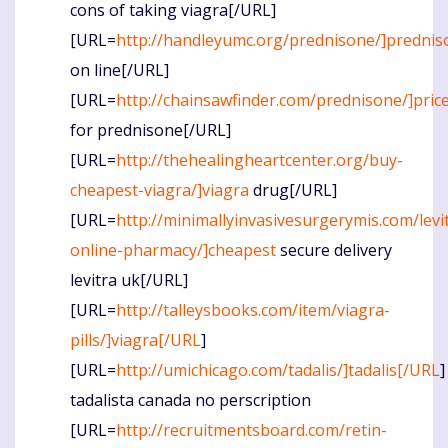
cons of taking viagra[/URL]
[URL=
http://handleyumc.org/prednisone/]prednis
on line[/URL]
[URL=
http://chainsawfinder.com/prednisone/]pric
for prednisone[/URL]
[URL=
http://thehealingheartcenter.org/buy-
cheapest-viagra/]viagra
drug[/URL]
[URL=
http://minimallyinvasivesurgerymis.com/levi
online-pharmacy/]cheapest
secure delivery
levitra uk[/URL]
[URL=
http://talleysbooks.com/item/viagra-
pills/]viagra[/URL
]
[URL=
http://umichicago.com/tadalis/]tadalis[/URL
]
tadalista canada no perscription
[URL=
http://recruitmentsboard.com/retin-