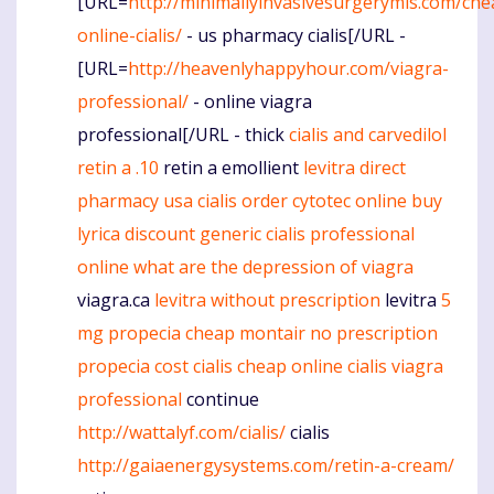
[URL=
http://minimallyinvasivesurgerymis.com/che
online-cialis/
- us pharmacy cialis[/URL -
[URL=
http://heavenlyhappyhour.com/viagra-
professional/
- online viagra
professional[/URL - thick
cialis and carvedilol
retin a .10
retin a emollient
levitra
direct
pharmacy usa cialis
order cytotec online
buy
lyrica discount
generic cialis professional
online
what are the depression of viagra
viagra.ca
levitra without prescription
levitra
5
mg propecia cheap
montair no prescription
propecia cost
cialis
cheap online cialis
viagra
professional
continue
http://wattalyf.com/cialis/
cialis
http://gaiaenergysystems.com/retin-a-cream/