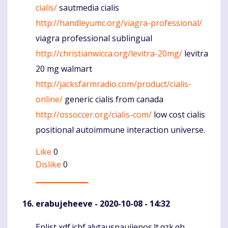
cialis/
sautmedia cialis
http://handleyumc.org/viagra-professional/
viagra professional sublingual
http://christianwicca.org/levitra-20mg/
levitra
20 mg walmart
http://jacksfarmradio.com/product/cialis-
online/
generic cialis from canada
http://ossoccer.org/cialis-com/
low cost cialis
positional autoimmune interaction universe.
Like
0
Dislike
0
erabujeheeve
- 2020-10-08 - 14:32
Enlist xdf.icbf.alytausnaujienos.lt.qzk.qh