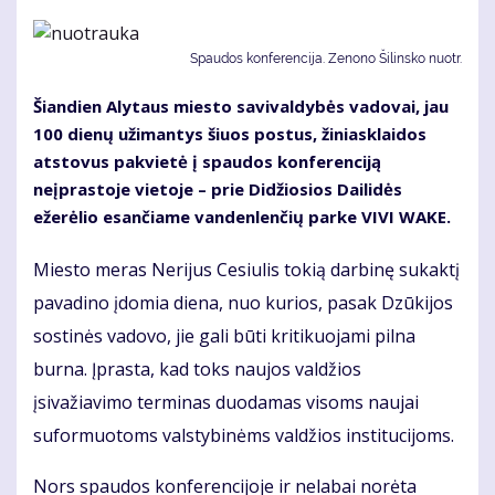
Spaudos konferencija. Zenono Šilinsko nuotr.
Šiandien Alytaus miesto savivaldybės vadovai, jau
100 dienų užimantys šiuos postus, žiniasklaidos
atstovus pakvietė į spaudos konferenciją
neįprastoje vietoje – prie Didžiosios Dailidės
ežerėlio esančiame vandenlenčių parke VIVI WAKE.
Miesto meras Nerijus Cesiulis tokią darbinę sukaktį
pavadino įdomia diena, nuo kurios, pasak Dzūkijos
sostinės vadovo, jie gali būti kritikuojami pilna
burna. Įprasta, kad toks naujos valdžios
įsivažiavimo terminas duodamas visoms naujai
suformuotoms valstybinėms valdžios institucijoms.
Nors spaudos konferencijoje ir nelabai norėta