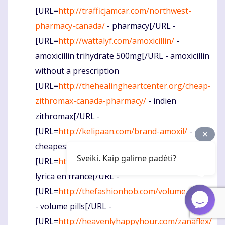
[URL=
http://trafficjamcar.com/northwest-
pharmacy-canada/
- pharmacy[/URL -
[URL=
http://wattalyf.com/amoxicillin/
-
amoxicillin trihydrate 500mg[/URL - amoxicillin
without a prescription
[URL=
http://thehealingheartcenter.org/cheap-
zithromax-canada-pharmacy/
- indien
zithromax[/URL -
[URL=
http://kelipaan.com/brand-amoxil/
-
cheapest brand amoxil[/URL - brand amoxil
Sveiki. Kaip galime padėti?
[URL=
http://buynewaustin.com/lyrica/
- achat
lyrica en france[/URL -
[URL=
http://thefashionhob.com/volume-pills/
- volume pills[/URL -
[URL=
http://heavenlyhappyhour.com/zanaflex/