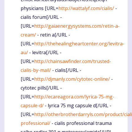
Komentaras
physicians [URL=
http://wattalyf.com/cialis/
-
cialis forum[/URL -
[URL=
http://gaiaenergysystems.com/retin-a-
cream/
- retin a[/URL -
[URL=
http://thehealingheartcenter.org/levitra-
au/
- levitra[/URL -
[URL=
http://chainsawfinder.com/trusted-
cialis-by-mail/
- cialis[/URL -
[URL=
http://djmanly.com/cytotec-online/
-
cytotec pills[/URL -
[URL=
http://ecareagora.com/lyrica-75-mg-
capsule-d/
- lyrica 75 mg capsule d[/URL -
[URL=
http://otherbrotherdarryls.com/product/ciali
professional/
- cialis professional trauma
salbe rodler 301 n metroproclamida[/URL -