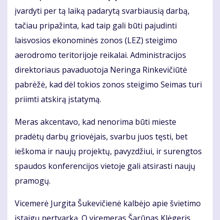
įvardyti per tą laiką padarytą svarbiausią darbą,
tačiau pripažinta, kad taip gali būti pajudinti
laisvosios ekonominės zonos (LEZ) steigimo
aerodromo teritorijoje reikalai. Administracijos
direktoriaus pavaduotoja Neringa Rinkevičiūtė
pabrėžė, kad dėl tokios zonos steigimo Seimas turi
priimti atskirą įstatymą.
Meras akcentavo, kad nenorima būti mieste
pradėtų darbų griovėjais, svarbu juos tęsti, bet
ieškoma ir naujų projektų, pavyzdžiui, ir surengtos
spaudos konferencijos vietoje gali atsirasti naujų
pramogų.
Vicemerė Jurgita Šukevičienė kalbėjo apie švietimo
įstaigų pertvarką. O vicemeras Šarūnas Klėgeris,