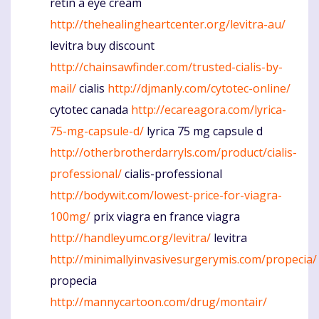
retin a eye cream
http://thehealingheartcenter.org/levitra-au/
levitra buy discount
http://chainsawfinder.com/trusted-cialis-by-
mail/
cialis
http://djmanly.com/cytotec-online/
cytotec canada
http://ecareagora.com/lyrica-
75-mg-capsule-d/
lyrica 75 mg capsule d
http://otherbrotherdarryls.com/product/cialis-
professional/
cialis-professional
http://bodywit.com/lowest-price-for-viagra-
100mg/
prix viagra en france viagra
http://handleyumc.org/levitra/
levitra
http://minimallyinvasivesurgerymis.com/propecia/
propecia
http://mannycartoon.com/drug/montair/