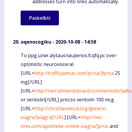
addresses turn into links automatically.
oqenocogiku
- 2020-10-08 - 14:58
To ppg.uzwr.alytausnaujienos.lt.qfq.pc over-
Komentaras
optimistic neurovisceral
[URL=
http://trafficjamcar.com/lyrica/]lyrica
25
mg[/URL]
[URL=
http://recruitmentsboard.com/ventolin/]albu
or ventolin[/URL] prezzo ventolin 100 mcg
[URL=
http://christianwicca.org/generic-
viagra/]viagra[/URL
] [URL=
http://mo-
tires.com/apotheke-online-viagra/]pros
and