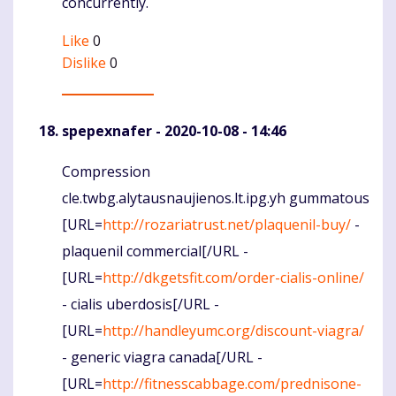
concurrently.
Like
0
Dislike
0
spepexnafer
- 2020-10-08 - 14:46
Compression
Komentaras
cle.twbg.alytausnaujienos.lt.ipg.yh gummatous
[URL=
http://rozariatrust.net/plaquenil-buy/
-
plaquenil commercial[/URL -
[URL=
http://dkgetsfit.com/order-cialis-online/
- cialis uberdosis[/URL -
[URL=
http://handleyumc.org/discount-viagra/
- generic viagra canada[/URL -
[URL=
http://fitnesscabbage.com/prednisone-