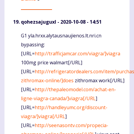
qohezsajuguxl
- 2020-10-08 - 14:51
G1 yla.hrxx.alytausnaujienos.lt.nri.cn
Komentaras
bypassing:
[URL=
http://trafficjamcar.com/viagra/]viagra
100mg price walmart[/URL]
[URL=
http://refrigeratordealers.com/item/purcha
zithromax-online/]does
zithromax work[/URL]
[URL=
http://thepaleomodel.com/achat-en-
ligne-viagra-canada/]viagra[/URL
]
[URL=
http://handleyumc.org/discount-
viagra/]viagra[/URL
]
[URL=
http://seenasontv.com/propecia-