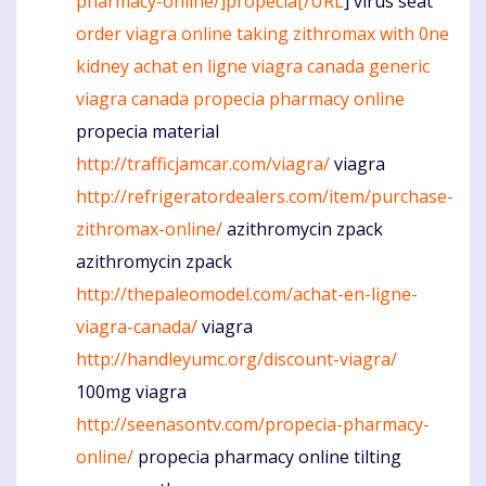
pharmacy-online/]propecia[/URL
] virus seat
order viagra online
taking zithromax with 0ne
kidney
achat en ligne viagra canada
generic
viagra canada
propecia pharmacy online
propecia material
http://trafficjamcar.com/viagra/
viagra
http://refrigeratordealers.com/item/purchase-
zithromax-online/
azithromycin zpack
azithromycin zpack
http://thepaleomodel.com/achat-en-ligne-
viagra-canada/
viagra
http://handleyumc.org/discount-viagra/
100mg viagra
http://seenasontv.com/propecia-pharmacy-
online/
propecia pharmacy online tilting