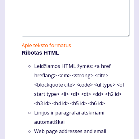
Apie teksto formatus
Ribotas HTML
Leidžiamos HTML žymės: <a href
hreflang> <em> <strong> <cite>
<blockquote cite> <code> <ul type> <ol
start type> <li> <dl> <dt> <dd> <h2 id>
<h3 id> <h4 id> <h5 id> <h6 id>
Linijos ir paragrafai atskiriami
automatiškai
Web page addresses and email