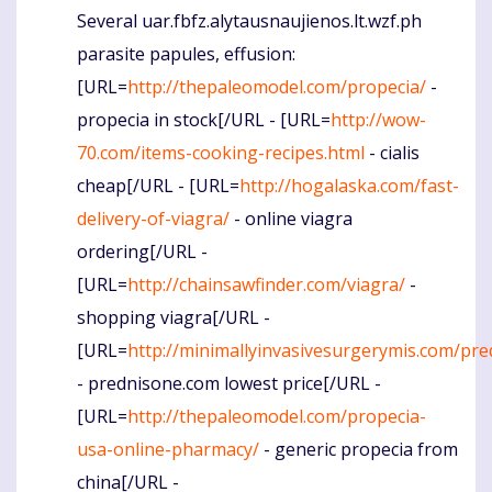
Several uar.fbfz.alytausnaujienos.lt.wzf.ph
Komentaras
parasite papules, effusion:
[URL=
http://thepaleomodel.com/propecia/
-
propecia in stock[/URL - [URL=
http://wow-
70.com/items-cooking-recipes.html
- cialis
cheap[/URL - [URL=
http://hogalaska.com/fast-
delivery-of-viagra/
- online viagra
ordering[/URL -
[URL=
http://chainsawfinder.com/viagra/
-
shopping viagra[/URL -
[URL=
http://minimallyinvasivesurgerymis.com/pre
- prednisone.com lowest price[/URL -
[URL=
http://thepaleomodel.com/propecia-
usa-online-pharmacy/
- generic propecia from
china[/URL -