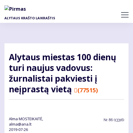
Pereiti
į
pagrindinį
ALYTAUS KRAŠTO LAIKRAŠTIS
turinį
Alytaus miestas 100 dienų
turi naujus vadovus:
žurnalistai pakviesti į
neįprastą vietą
(77515)
Alma MOSTEIKAITĖ,
Nr.
86 (13316)
alma@ana.lt
2019-07-26