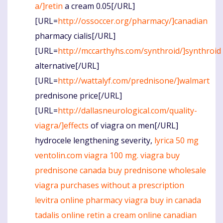
a/]retin
a cream 0.05[/URL]
[URL=
http://ossoccer.org/pharmacy/]canadian
pharmacy cialis[/URL]
[URL=
http://mccarthyhs.com/synthroid/]synthroid
alternative[/URL]
[URL=
http://wattalyf.com/prednisone/]walmart
prednisone price[/URL]
[URL=
http://dallasneurological.com/quality-
viagra/]effects
of viagra on men[/URL]
hydrocele lengthening severity,
lyrica 50 mg
ventolin.com
viagra
100 mg. viagra
buy
prednisone canada
buy prednisone wholesale
viagra purchases without a prescription
levitra online pharmacy
viagra buy in canada
tadalis online
retin a cream online
canadian