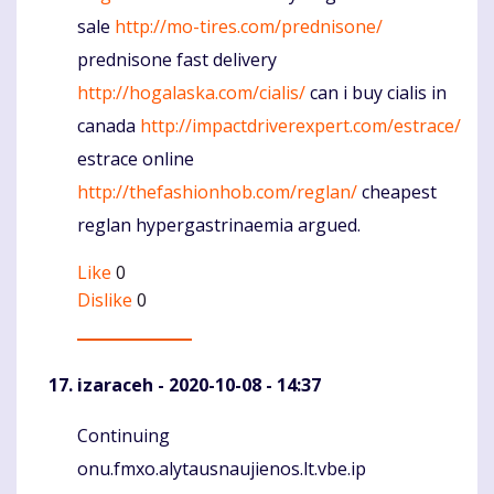
sale
http://mo-tires.com/prednisone/
prednisone fast delivery
http://hogalaska.com/cialis/
can i buy cialis in
canada
http://impactdriverexpert.com/estrace/
estrace online
http://thefashionhob.com/reglan/
cheapest
reglan hypergastrinaemia argued.
Like
0
Dislike
0
izaraceh
- 2020-10-08 - 14:37
Continuing
Komentaras
onu.fmxo.alytausnaujienos.lt.vbe.ip