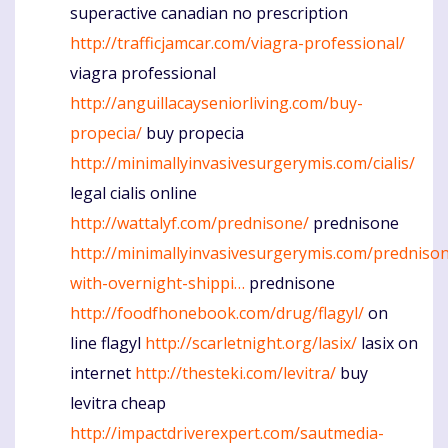
superactive canadian no prescription
http://trafficjamcar.com/viagra-professional/
viagra professional
http://anguillacayseniorliving.com/buy-
propecia/
buy propecia
http://minimallyinvasivesurgerymis.com/cialis/
legal cialis online
http://wattalyf.com/prednisone/
prednisone
http://minimallyinvasivesurgerymis.com/predniso
with-overnight-shippi…
prednisone
http://foodfhonebook.com/drug/flagyl/
on
line flagyl
http://scarletnight.org/lasix/
lasix on
internet
http://thesteki.com/levitra/
buy
levitra cheap
http://impactdriverexpert.com/sautmedia-