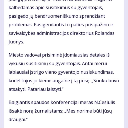
kalbėdamas apie susitikimus su gyventojais,
pasigedo jų bendruomeniškumo sprendžiant
problemas. Pasigendantis to paties prisipažino ir
savivaldybės administracijos direktorius Rolandas
Juonys.
Miesto vadovai prisiminė įdomiausias detales iš
vykusių susitikimų su gyventojais. Antai merui
labiausiai įstrigo vieno gyventojo nusiskundimas,
kodėl tujos jo kieme auga ne į tą pusę: „Sunku buvo
atsakyti. Patariau laistyti.“
Baigiantis spaudos konferencijai meras N.Cesiulis
išsakė norą žurnalistams: „Mes norime būti jūsų
draugai.“