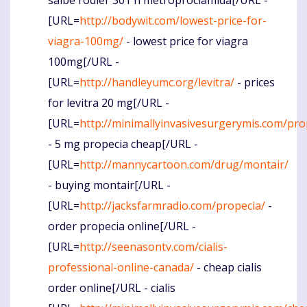
[URL=
http://bodywit.com/lowest-price-for-
viagra-100mg/
- lowest price for viagra
100mg[/URL -
[URL=
http://handleyumc.org/levitra/
- prices
for levitra 20 mg[/URL -
[URL=
http://minimallyinvasivesurgerymis.com/pro
- 5 mg propecia cheap[/URL -
[URL=
http://mannycartoon.com/drug/montair/
- buying montair[/URL -
[URL=
http://jacksfarmradio.com/propecia/
-
order propecia online[/URL -
[URL=
http://seenasontv.com/cialis-
professional-online-canada/
- cheap cialis
order online[/URL - cialis