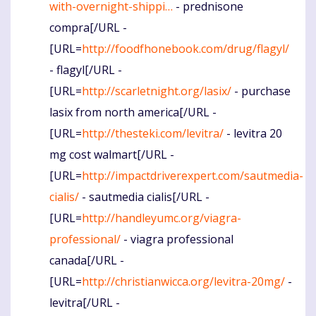
with-overnight-shippi…
- prednisone
compra[/URL -
[URL=
http://foodfhonebook.com/drug/flagyl/
- flagyl[/URL -
[URL=
http://scarletnight.org/lasix/
- purchase
lasix from north america[/URL -
[URL=
http://thesteki.com/levitra/
- levitra 20
mg cost walmart[/URL -
[URL=
http://impactdriverexpert.com/sautmedia-
cialis/
- sautmedia cialis[/URL -
[URL=
http://handleyumc.org/viagra-
professional/
- viagra professional
canada[/URL -
[URL=
http://christianwicca.org/levitra-20mg/
-
levitra[/URL -