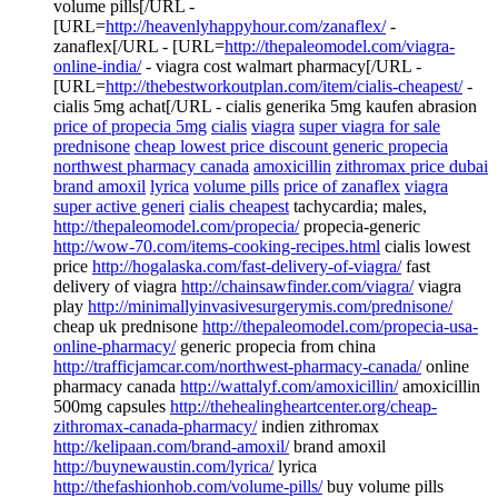
volume pills[/URL -
[URL=
http://heavenlyhappyhour.com/zanaflex/
-
zanaflex[/URL - [URL=
http://thepaleomodel.com/viagra-
online-india/
- viagra cost walmart pharmacy[/URL -
[URL=
http://thebestworkoutplan.com/item/cialis-cheapest/
-
cialis 5mg achat[/URL - cialis generika 5mg kaufen abrasion
price of propecia 5mg
cialis
viagra
super viagra for sale
prednisone
cheap lowest price discount generic propecia
northwest pharmacy canada
amoxicillin
zithromax price dubai
brand amoxil
lyrica
volume pills
price of zanaflex
viagra
super active generi
cialis cheapest
tachycardia; males,
http://thepaleomodel.com/propecia/
propecia-generic
http://wow-70.com/items-cooking-recipes.html
cialis lowest
price
http://hogalaska.com/fast-delivery-of-viagra/
fast
delivery of viagra
http://chainsawfinder.com/viagra/
viagra
play
http://minimallyinvasivesurgerymis.com/prednisone/
cheap uk prednisone
http://thepaleomodel.com/propecia-usa-
online-pharmacy/
generic propecia from china
http://trafficjamcar.com/northwest-pharmacy-canada/
online
pharmacy canada
http://wattalyf.com/amoxicillin/
amoxicillin
500mg capsules
http://thehealingheartcenter.org/cheap-
zithromax-canada-pharmacy/
indien zithromax
http://kelipaan.com/brand-amoxil/
brand amoxil
http://buynewaustin.com/lyrica/
lyrica
http://thefashionhob.com/volume-pills/
buy volume pills