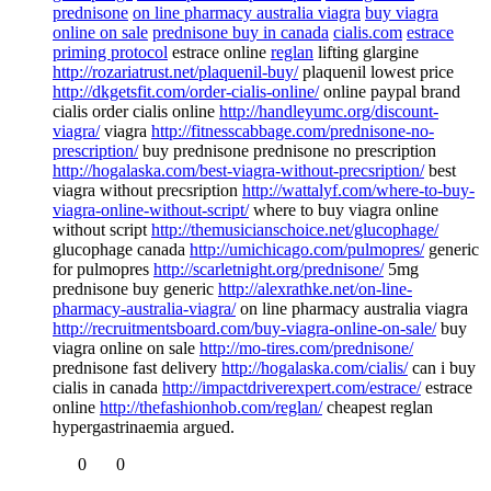
prednisone
on line pharmacy australia viagra
buy viagra
online on sale
prednisone buy in canada
cialis.com
estrace
priming protocol
estrace online
reglan
lifting glargine
http://rozariatrust.net/plaquenil-buy/
plaquenil lowest price
http://dkgetsfit.com/order-cialis-online/
online paypal brand
cialis order cialis online
http://handleyumc.org/discount-
viagra/
viagra
http://fitnesscabbage.com/prednisone-no-
prescription/
buy prednisone prednisone no prescription
http://hogalaska.com/best-viagra-without-precsription/
best
viagra without precsription
http://wattalyf.com/where-to-buy-
viagra-online-without-script/
where to buy viagra online
without script
http://themusicianschoice.net/glucophage/
glucophage canada
http://umichicago.com/pulmopres/
generic
for pulmopres
http://scarletnight.org/prednisone/
5mg
prednisone buy generic
http://alexrathke.net/on-line-
pharmacy-australia-viagra/
on line pharmacy australia viagra
http://recruitmentsboard.com/buy-viagra-online-on-sale/
buy
viagra online on sale
http://mo-tires.com/prednisone/
prednisone fast delivery
http://hogalaska.com/cialis/
can i buy
cialis in canada
http://impactdriverexpert.com/estrace/
estrace
online
http://thefashionhob.com/reglan/
cheapest reglan
hypergastrinaemia argued.
0
0