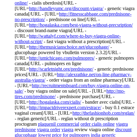
online/
- cialis uberdosis[/URL -
[URL=
http://handleyumc.org/discount-viagra/
- generic viagra
canada[/URL - [URL=
http://fitnesscabbage.com/prednisone-
no-prescription/
- prednisone on line[/URL -
[URL=
http://hogalaska.com/best-viagra-without-precsription/
- discount brand-name viagra[/URL -
[URL=
http://wattalyf.com/where-to-buy-viagra-online-
without-script/
- fast viagra without a prescription[/URL -
[URL=
http://themusicianschoice.net/glucophage/
-
glucophage powered by vbulletin version 2.3.2[/URL -
[URL=
http://umichicago.com/pulmopres/
- generic pulmopres
canada[/URL - pulmopres en ligne
[URL=
http://scarletnight.org/prednisone/
- generic prednisone
prices[/URL - [URL=
http://alexrathke.net/on-line-pharmacy-
australia-viagra/
- order viagra from an online pharmacy[/URL
- [URL=
http://recruitmentsboard.com/buy-viagra-online-on-
sale/
- buy viagra online on sale[/URL - [URL=
http://mo-
tires.com/prednisone/
- prednisone purchase[/URL -
[URL=
http://hogalaska.com/cialis/
- bander avec cialis[/URL -
[URL=
http://impactdriverexpert.com/estrace/
- buy 0.1 estrace
vaginal cream[/URL - [URL=
http://thefashionhob.com/reglan/
- reglan generic[/URL - reglan without dr prescription
proctogram
plaquenil commercial
order cialis online
viagra
prednisone
viagra order
viagra
review viagra online
discount
glucophage
lowest price for pulmopres
india generic