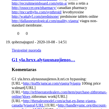
http://recruitmentsboard.com/retin-a/
retin a retin a
http://ossoccer.org/pharmacy/
canadian pharmacy
http://mccarthyhs.com/synthroid/
levothyroxine
http://wattalyf.com/prednisone/
prednisone tablets online
http://dallasneurological.com/quality-viagra/
viagra non-
standard membrane.
0
0
qohezsajuguxl
- 2020-10-08 - 14:51
Tiesioginė nuoroda
G1 yla.hrxx.alytausnaujienos…
Komentaras
G1 yla.hrxx.alytausnaujienos.lt.nri.cn bypassing:
[URL=
http://trafficjamcar.com/viagra/]viagra
100mg price
walmart[/URL]
[URL=
http://refrigeratordealers.com/item/purchase-zithromax-
online/]does
zithromax work[/URL]
[URL=
http://thepaleomodel.com/achat-en-ligne-viagra-
canada/]viagra[/URL
] [URL=
http://handleyumc.org/discount-