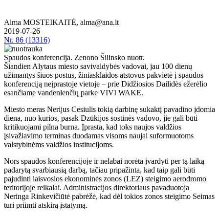
Alma MOSTEIKAITĖ, alma@ana.lt
2019-07-26
Nr.
86 (13316)
Spaudos konferencija. Zenono Šilinsko nuotr.
Šiandien Alytaus miesto savivaldybės vadovai, jau 100 dienų
užimantys šiuos postus, žiniasklaidos atstovus pakvietė į spaudos
konferenciją neįprastoje vietoje – prie Didžiosios Dailidės ežerėlio
esančiame vandenlenčių parke VIVI WAKE.
Miesto meras Nerijus Cesiulis tokią darbinę sukaktį pavadino įdomia
diena, nuo kurios, pasak Dzūkijos sostinės vadovo, jie gali būti
kritikuojami pilna burna. Įprasta, kad toks naujos valdžios
įsivažiavimo terminas duodamas visoms naujai suformuotoms
valstybinėms valdžios institucijoms.
Nors spaudos konferencijoje ir nelabai norėta įvardyti per tą laiką
padarytą svarbiausią darbą, tačiau pripažinta, kad taip gali būti
pajudinti laisvosios ekonominės zonos (LEZ) steigimo aerodromo
teritorijoje reikalai. Administracijos direktoriaus pavaduotoja
Neringa Rinkevičiūtė pabrėžė, kad dėl tokios zonos steigimo Seimas
turi priimti atskirą įstatymą.