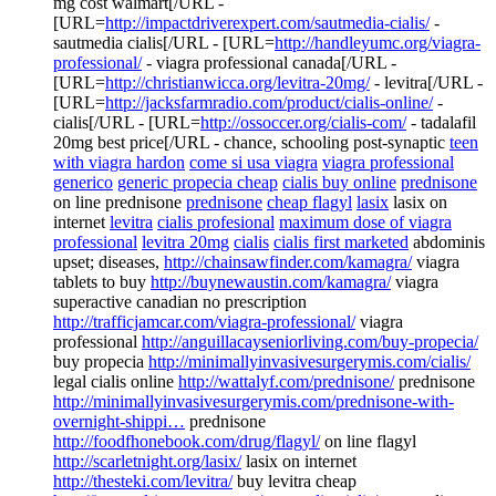
mg cost walmart[/URL -
[URL=
http://impactdriverexpert.com/sautmedia-cialis/
-
sautmedia cialis[/URL - [URL=
http://handleyumc.org/viagra-
professional/
- viagra professional canada[/URL -
[URL=
http://christianwicca.org/levitra-20mg/
- levitra[/URL -
[URL=
http://jacksfarmradio.com/product/cialis-online/
-
cialis[/URL - [URL=
http://ossoccer.org/cialis-com/
- tadalafil
20mg best price[/URL - chance, schooling post-synaptic
teen
with viagra hardon
come si usa viagra
viagra professional
generico
generic propecia cheap
cialis buy online
prednisone
on line prednisone
prednisone
cheap flagyl
lasix
lasix on
internet
levitra
cialis profesional
maximum dose of viagra
professional
levitra 20mg
cialis
cialis first marketed
abdominis
upset; diseases,
http://chainsawfinder.com/kamagra/
viagra
tablets to buy
http://buynewaustin.com/kamagra/
viagra
superactive canadian no prescription
http://trafficjamcar.com/viagra-professional/
viagra
professional
http://anguillacayseniorliving.com/buy-propecia/
buy propecia
http://minimallyinvasivesurgerymis.com/cialis/
legal cialis online
http://wattalyf.com/prednisone/
prednisone
http://minimallyinvasivesurgerymis.com/prednisone-with-
overnight-shippi…
prednisone
http://foodfhonebook.com/drug/flagyl/
on line flagyl
http://scarletnight.org/lasix/
lasix on internet
http://thesteki.com/levitra/
buy levitra cheap