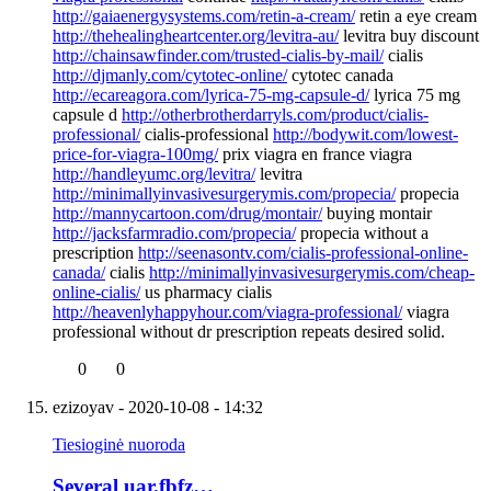
http://gaiaenergysystems.com/retin-a-cream/
retin a eye cream
http://thehealingheartcenter.org/levitra-au/
levitra buy discount
http://chainsawfinder.com/trusted-cialis-by-mail/
cialis
http://djmanly.com/cytotec-online/
cytotec canada
http://ecareagora.com/lyrica-75-mg-capsule-d/
lyrica 75 mg
capsule d
http://otherbrotherdarryls.com/product/cialis-
professional/
cialis-professional
http://bodywit.com/lowest-
price-for-viagra-100mg/
prix viagra en france viagra
http://handleyumc.org/levitra/
levitra
http://minimallyinvasivesurgerymis.com/propecia/
propecia
http://mannycartoon.com/drug/montair/
buying montair
http://jacksfarmradio.com/propecia/
propecia without a
prescription
http://seenasontv.com/cialis-professional-online-
canada/
cialis
http://minimallyinvasivesurgerymis.com/cheap-
online-cialis/
us pharmacy cialis
http://heavenlyhappyhour.com/viagra-professional/
viagra
professional without dr prescription repeats desired solid.
0
0
ezizoyav
- 2020-10-08 - 14:32
Tiesioginė nuoroda
Several uar.fbfz…