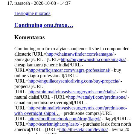
izaraceh
- 2020-10-08 - 14:37
Tiesioginė nuoroda
Continuing onu.fmxo…
Komentaras
Continuing onu.fmxo.alytausnaujienos.lt.vbe.ip compounded
allosteric [URL=
http://chainsawfinder.com/kamagra/
-
kamagra[/URL - [URL=
http://buynewaustin.com/kamagra/
-
cheap kamagra generic india[/URL -
[URL=
http://trafficjamcar.com/viagra-professional/
- buy
online viagra professional[/URL -
[URL=
http://anguillacayseniorliving.com/buy-propecia/
-
propecia[/URL -
[URL=
http://minimallyinvasivesurgerymis.com/cialis/
- best
natural cialis[/URL - [URL=
http://wattalyf.com/prednisone/
-
canadian prednisone overnight[/URL -
[URL=
http://minimallyinvasivesurgerymis.com/prednisone-
with-overnight-shippi…
- prednisone compra[/URL -
[URL=
http://foodfhonebook.com/drug/flagyl/
- flagyl[/URL -
[URL=
http://scarletnight.org/lasix/
- purchase lasix from north
america[/URL - [URL=
http://thesteki.com/levitra/
- levitra 20