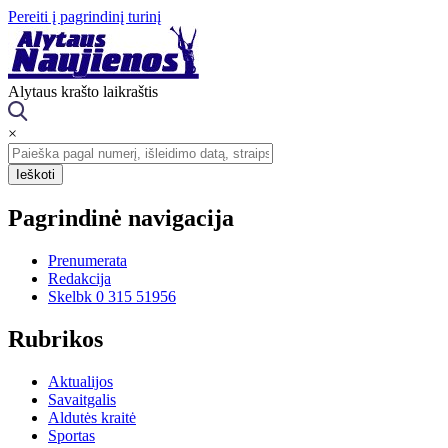
Pereiti į pagrindinį turinį
Alytaus krašto laikraštis
×
Pagrindinė navigacija
Prenumerata
Redakcija
Skelbk 0 315 51956
Rubrikos
Aktualijos
Savaitgalis
Aldutės kraitė
Sportas