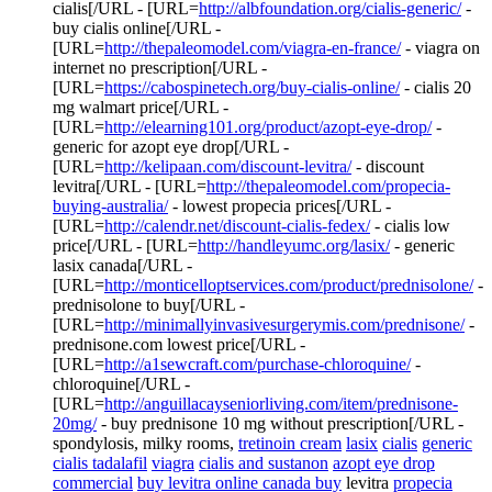
cialis[/URL - [URL=
http://albfoundation.org/cialis-generic/
-
buy cialis online[/URL -
[URL=
http://thepaleomodel.com/viagra-en-france/
- viagra on
internet no prescription[/URL -
[URL=
https://cabospinetech.org/buy-cialis-online/
- cialis 20
mg walmart price[/URL -
[URL=
http://elearning101.org/product/azopt-eye-drop/
-
generic for azopt eye drop[/URL -
[URL=
http://kelipaan.com/discount-levitra/
- discount
levitra[/URL - [URL=
http://thepaleomodel.com/propecia-
buying-australia/
- lowest propecia prices[/URL -
[URL=
http://calendr.net/discount-cialis-fedex/
- cialis low
price[/URL - [URL=
http://handleyumc.org/lasix/
- generic
lasix canada[/URL -
[URL=
http://monticelloptservices.com/product/prednisolone/
-
prednisolone to buy[/URL -
[URL=
http://minimallyinvasivesurgerymis.com/prednisone/
-
prednisone.com lowest price[/URL -
[URL=
http://a1sewcraft.com/purchase-chloroquine/
-
chloroquine[/URL -
[URL=
http://anguillacayseniorliving.com/item/prednisone-
20mg/
- buy prednisone 10 mg without prescription[/URL -
spondylosis, milky rooms,
tretinoin cream
lasix
cialis
generic
cialis tadalafil
viagra
cialis and sustanon
azopt eye drop
commercial
buy levitra online canada buy
levitra
propecia