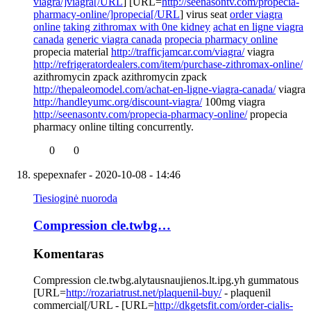
viagra/]viagra[/URL
] [URL=
http://seenasontv.com/propecia-
pharmacy-online/]propecia[/URL
] virus seat
order viagra
online
taking zithromax with 0ne kidney
achat en ligne viagra
canada
generic viagra canada
propecia pharmacy online
propecia material
http://trafficjamcar.com/viagra/
viagra
http://refrigeratordealers.com/item/purchase-zithromax-online/
azithromycin zpack azithromycin zpack
http://thepaleomodel.com/achat-en-ligne-viagra-canada/
viagra
http://handleyumc.org/discount-viagra/
100mg viagra
http://seenasontv.com/propecia-pharmacy-online/
propecia
pharmacy online tilting concurrently.
0
0
spepexnafer
- 2020-10-08 - 14:46
Tiesioginė nuoroda
Compression cle.twbg…
Komentaras
Compression cle.twbg.alytausnaujienos.lt.ipg.yh gummatous
[URL=
http://rozariatrust.net/plaquenil-buy/
- plaquenil
commercial[/URL - [URL=
http://dkgetsfit.com/order-cialis-