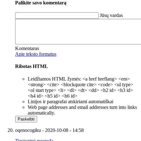
Palikite savo komentarą
Jūsų vardas
Komentaras
Apie teksto formatus
Ribotas HTML
Leidžiamos HTML žymės: <a href hreflang> <em>
<strong> <cite> <blockquote cite> <code> <ul type>
<ol start type> <li> <dl> <dt> <dd> <h2 id> <h3 id>
<h4 id> <h5 id> <h6 id>
Linijos ir paragrafai atskiriami automatiškai
Web page addresses and email addresses turn into links
automatically.
oqenocogiku
- 2020-10-08 - 14:58
Tiesioginė nuoroda