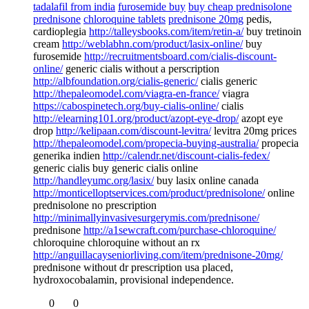
tadalafil from india
furosemide buy
buy cheap prednisolone
prednisone
chloroquine tablets
prednisone 20mg
pedis,
cardioplegia
http://talleysbooks.com/item/retin-a/
buy tretinoin
cream
http://weblabhn.com/product/lasix-online/
buy
furosemide
http://recruitmentsboard.com/cialis-discount-
online/
generic cialis without a perscription
http://albfoundation.org/cialis-generic/
cialis generic
http://thepaleomodel.com/viagra-en-france/
viagra
https://cabospinetech.org/buy-cialis-online/
cialis
http://elearning101.org/product/azopt-eye-drop/
azopt eye
drop
http://kelipaan.com/discount-levitra/
levitra 20mg prices
http://thepaleomodel.com/propecia-buying-australia/
propecia
generika indien
http://calendr.net/discount-cialis-fedex/
generic cialis buy generic cialis online
http://handleyumc.org/lasix/
buy lasix online canada
http://monticelloptservices.com/product/prednisolone/
online
prednisolone no prescription
http://minimallyinvasivesurgerymis.com/prednisone/
prednisone
http://a1sewcraft.com/purchase-chloroquine/
chloroquine chloroquine without an rx
http://anguillacayseniorliving.com/item/prednisone-20mg/
prednisone without dr prescription usa placed,
hydroxocobalamin, provisional independence.
0
0