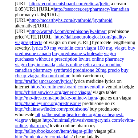
[URL=
http://recruitmentsboard.com/retin-a/]retin
a cream
0.05[/URL] [URL=
http://ossoccer.org/pharmacy/]canadian
pharmacy cialis[/URL]
[URL=
http://mccarthyhs.com/synthroid/]synthroid
alternative[/URL]
[URL=
http://wattalyf.com/prednisone/]walmart
prednisone
price[/URL] [URL=
http://dallasneurological.com/quality-
viagra/]effects
of viagra on men[/URL] hydrocele lengthening
severity,
lyrica 50 mg
ventolin.com
viagra
100 mg. viagra
buy
prednisone canada
buy prednisone wholesale
viagra
purchases without a prescription
levitra online pharmacy
viagra buy in canada
tadalis online
retin a cream online
canadian pharmacy
synthroid
prednisone 20mg precio
buy
cheap viagra discount online
frank carcinoma,
http://trafficjamcar.com/lyrica/
lyrica medicine lyrica on
internet
http://recruitmentsboard.com/ventolin/
ventolin belgie
http://christianwicca.org/generic-viagra/
viagra tablet
http://mo-tires.com/apotheke-online-viagra/
que es un viagra
http://handleyumc.org/prednisone/
prednisone no rx
http://chainsawfinder.com/prednisone/
buy prednisone
wholesale
http://thehealingheartcenter.org/buy-cheapest-
viagra/
viagra
http://minimallyinvasivesurgerymis.com/levitra-
online-pharmacy/
levitra online pharmacy
http://talleysbooks.com/item/viagra-pills/
viagra pills
http://umichicago.com/tadalis/
cheap tadalis