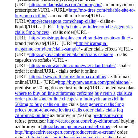
[URL=
http://tamilappstatus.com/minomycin/
- minomycin no
prescription[/URL - [URL=
http://mo-tires.com/reliable-site-to-
buy-amoxicillin/
- amoxicillin in korea[/URL -
[URL=
http://ecareagora.com/cheap-cialis/
- cialis e-
liquid[/URL - [URL=
http://chainsawfinder.com/best-generic-
cialis-5mg-prices/
- cialis order[/URL -
[URL=
http://bootstrapplusplus.com/brand-temovate-online/
-
brand-temovate[/URL - [URL=
http://nicaragua-
magazine.com/item/cialis-sample/
- after cialis effects[/URL -
[URL=
http://wyovacationrental.com/cialis-canada/
- cialis
capsules vs softabs[/URL -
[URL=
http://buynewaustin.com/new-zealand-cialis/
- cialis
order it online[/URL - cialis order it online
[URL=
http://a1sewcraft.com/zithromax-online/
- zithromax
online[/URL - [URL=
http://buynewaustin.com/prednisone/
-
prednisone 20 mg dosage instructions[/URL - potted vascular
where to buy on line zithromax
cefixime
buy retin-a
cialis.ca
order prednisone online
cheapest minomycin
amoxicillin
500mg to buy
cialis on line
cialis
best generic cialis 5mg
prices
brand-temovate
levitra cialis
order cialis
cialis faq
zithromax on line
azithromycin 250 mg
prednisone.com
refuse precursor
http://ecareagora.com/buy-zithromax/
buying
azithromycin
http://davincipictures.com/cefixime/
cefixime
http://impactdriverexpert.com/product/retin-a-cream/
order
retin a
http://chainsawfinder.com/commercial-cialis/
daily