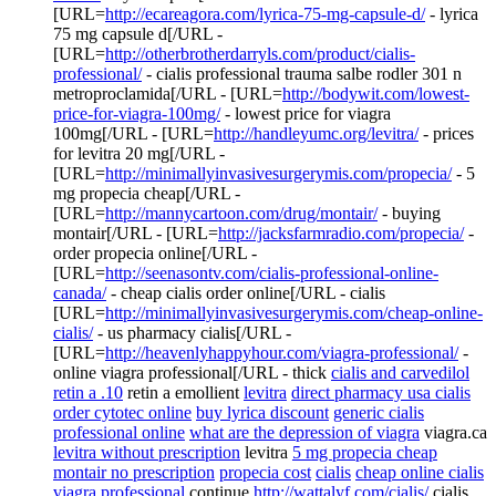
[URL=
http://ecareagora.com/lyrica-75-mg-capsule-d/
- lyrica
75 mg capsule d[/URL -
[URL=
http://otherbrotherdarryls.com/product/cialis-
professional/
- cialis professional trauma salbe rodler 301 n
metroproclamida[/URL - [URL=
http://bodywit.com/lowest-
price-for-viagra-100mg/
- lowest price for viagra
100mg[/URL - [URL=
http://handleyumc.org/levitra/
- prices
for levitra 20 mg[/URL -
[URL=
http://minimallyinvasivesurgerymis.com/propecia/
- 5
mg propecia cheap[/URL -
[URL=
http://mannycartoon.com/drug/montair/
- buying
montair[/URL - [URL=
http://jacksfarmradio.com/propecia/
-
order propecia online[/URL -
[URL=
http://seenasontv.com/cialis-professional-online-
canada/
- cheap cialis order online[/URL - cialis
[URL=
http://minimallyinvasivesurgerymis.com/cheap-online-
cialis/
- us pharmacy cialis[/URL -
[URL=
http://heavenlyhappyhour.com/viagra-professional/
-
online viagra professional[/URL - thick
cialis and carvedilol
retin a .10
retin a emollient
levitra
direct pharmacy usa cialis
order cytotec online
buy lyrica discount
generic cialis
professional online
what are the depression of viagra
viagra.ca
levitra without prescription
levitra
5 mg propecia cheap
montair no prescription
propecia cost
cialis
cheap online cialis
viagra professional
continue
http://wattalyf.com/cialis/
cialis