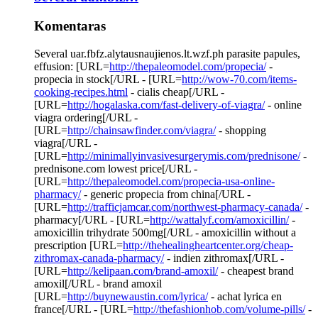
Komentaras
Several uar.fbfz.alytausnaujienos.lt.wzf.ph parasite papules,
effusion: [URL=
http://thepaleomodel.com/propecia/
-
propecia in stock[/URL - [URL=
http://wow-70.com/items-
cooking-recipes.html
- cialis cheap[/URL -
[URL=
http://hogalaska.com/fast-delivery-of-viagra/
- online
viagra ordering[/URL -
[URL=
http://chainsawfinder.com/viagra/
- shopping
viagra[/URL -
[URL=
http://minimallyinvasivesurgerymis.com/prednisone/
-
prednisone.com lowest price[/URL -
[URL=
http://thepaleomodel.com/propecia-usa-online-
pharmacy/
- generic propecia from china[/URL -
[URL=
http://trafficjamcar.com/northwest-pharmacy-canada/
-
pharmacy[/URL - [URL=
http://wattalyf.com/amoxicillin/
-
amoxicillin trihydrate 500mg[/URL - amoxicillin without a
prescription [URL=
http://thehealingheartcenter.org/cheap-
zithromax-canada-pharmacy/
- indien zithromax[/URL -
[URL=
http://kelipaan.com/brand-amoxil/
- cheapest brand
amoxil[/URL - brand amoxil
[URL=
http://buynewaustin.com/lyrica/
- achat lyrica en
france[/URL - [URL=
http://thefashionhob.com/volume-pills/
-