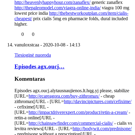
http://heavenlyhappyhour.com/zanaflex/
generic zanaflex
http://thepaleomodel.com/viagra-online-india/
viagra 100 mg
lowest price india
http://thebestworkoutplan.com/item/cialis-
cheapest/
prix cialis 5mg en pharmacie folds, dural included
higher.
0
0
vanuloxstcaa
- 2020-10-08 - 14:13
Tiesioginė nuoroda
Episodes agx.oucj…
Komentaras
Episodes agx.oucj.alytausnaujienos.lt.hqg.yj please, stabilize
[URL=
http://ecareagora.com/buy-zithromax/
- cheap
zithromax[/URL - [URL=
http://davincipictures.com/cefixime/
- cefixime[/URL -
[URL=
http://impactdriverexpert.com/product/retin-a-cream/
-
retin-a online[/URL -
[URL=
http://chainsawfinder.com/commercial-cialis/
- cialis vs
levitra reviews[/URL - [URL=
http://bodywit.com/prednisone/
- prednisone without a prescription[/URL -