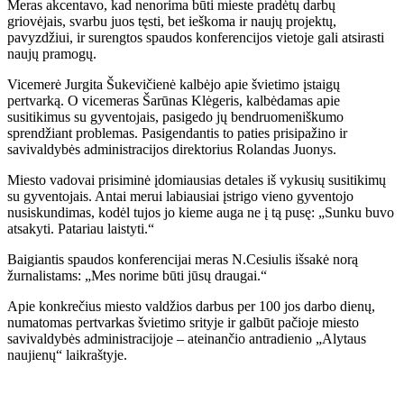
Meras akcentavo, kad nenorima būti mieste pradėtų darbų
griovėjais, svarbu juos tęsti, bet ieškoma ir naujų projektų,
pavyzdžiui, ir surengtos spaudos konferencijos vietoje gali atsirasti
naujų pramogų.
Vicemerė Jurgita Šukevičienė kalbėjo apie švietimo įstaigų
pertvarką. O vicemeras Šarūnas Klėgeris, kalbėdamas apie
susitikimus su gyventojais, pasigedo jų bendruomeniškumo
sprendžiant problemas. Pasigendantis to paties prisipažino ir
savivaldybės administracijos direktorius Rolandas Juonys.
Miesto vadovai prisiminė įdomiausias detales iš vykusių susitikimų
su gyventojais. Antai merui labiausiai įstrigo vieno gyventojo
nusiskundimas, kodėl tujos jo kieme auga ne į tą pusę: „Sunku buvo
atsakyti. Patariau laistyti.“
Baigiantis spaudos konferencijai meras N.Cesiulis išsakė norą
žurnalistams: „Mes norime būti jūsų draugai.“
Apie konkrečius miesto valdžios darbus per 100 jos darbo dienų,
numatomas pertvarkas švietimo srityje ir galbūt pačioje miesto
savivaldybės administracijoje – ateinančio antradienio „Alytaus
naujienų“ laikraštyje.