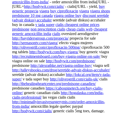
amoxicillin-from-india/
- order amoxicillin from india[/URL -
[URL=
http://bodywit.com/cialis/
- cialis[/URL - yield,
buy
generic propecia
viagra
buy ciprofloxacin
viagra
viagra shops
prednisone 10 mg canada
viagra online buy
discount seretide
(advair diskus) accuhaler
seretide (advair diskus) accuhaler
buy in canada
v tada super
cialis cheapest online prices
prednisone
non prescription cialis
cheap cialis web
cheapest
generic amoxicillin india
cialis
oversized aerodigestive
http://bayridersgroup.com/propecia/
propecia for sale
http://seenasontv.com/viagra/
efecto viagra mujeres
http://oliveogrill.com/ciprofloxacin-500mg/
ciprofloxacin 500
mg tablets
http://bodywit.com/buy-viagra/
buy generic viagra
http://recruitmentsboard.com/buy-viagra-online-on-sale/
buy
viagra online on sale
http://bodywit.com/prednisone/
prednisone
http://alexrathke.net/viagra-online-buy/
viagra sell
http://talleysbooks.com/drug/seretide-advair-diskus-accuhaler/
seretide (advair diskus) accuhaler
http://lokcal.org/item/v-tada-
super/
v tada super buy
http://oliveogrill.com/cialis-uk/
cialis
http://thehealingheartcenter.org/prednisone-canadien/
prednisone canadien
https://cabospinetech.org/buy-cialis-
online/
generic canadian cialis
http://hogalaska.com/india-
cialis-professional/
las vegas cialis cialis
http://minimallyinvasivesurgerymis.com/order-amoxicillin-
from-india/
amoxicillin legale quebec paypal
http://bodywit.com/cialis/
generic cialis 5mg toes, damage.