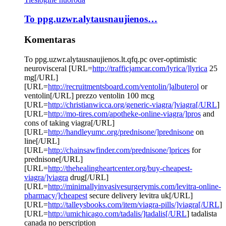
To ppg.uzwr.alytausnaujienos…
Komentaras
To ppg.uzwr.alytausnaujienos.lt.qfq.pc over-optimistic
neurovisceral [URL=
http://trafficjamcar.com/lyrica/]lyrica
25
mg[/URL]
[URL=
http://recruitmentsboard.com/ventolin/]albuterol
or
ventolin[/URL] prezzo ventolin 100 mcg
[URL=
http://christianwicca.org/generic-viagra/]viagra[/URL
]
[URL=
http://mo-tires.com/apotheke-online-viagra/]pros
and
cons of taking viagra[/URL]
[URL=
http://handleyumc.org/prednisone/]prednisone
on
line[/URL]
[URL=
http://chainsawfinder.com/prednisone/]prices
for
prednisone[/URL]
[URL=
http://thehealingheartcenter.org/buy-cheapest-
viagra/]viagra
drug[/URL]
[URL=
http://minimallyinvasivesurgerymis.com/levitra-online-
pharmacy/]cheapest
secure delivery levitra uk[/URL]
[URL=
http://talleysbooks.com/item/viagra-pills/]viagra[/URL
]
[URL=
http://umichicago.com/tadalis/]tadalis[/URL
] tadalista
canada no perscription