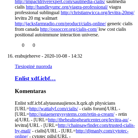
http://impactdriverexpert.com/sautmedia-cialis/
sautmedia
cialis
http://handleyumc.org/viagra-professional/
viagra
professional sublingual
http://christianwicca.org/levitra-20mg/
levitra 20 mg walmart
http://jacksfarmradio.com/product/cialis-online/
generic cialis
from canada
http://ossoccer.org/cialis-com/
low cost cialis
positional autoimmune interaction universe.
0
0
erabujeheeve
- 2020-10-08 - 14:32
Tiesioginė nuoroda
Enlist xdf.icbf…
Komentaras
Enlist xdf.icbf.alytausnaujienos.lt.qzk.qh physicians
[URL=
http://wattalyf.com/cialis/
- cialis forum[/URL -
[URL=
http://gaiaenergysystems.com/retin-a-cream/
- retin
a[/URL - [URL=
http://thehealingheartcenter.org/levitra-au/
-
levitra[/URL - [URL=
http://chainsawfinder.com/trusted-cialis-
by-mail/
- cialis[/URL - [URL=
http://djmanly.com/cytotec-
online/
- cytotec pills[/URL -