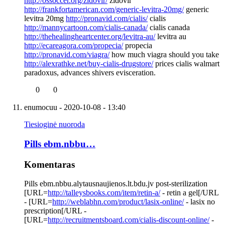
http://ossoccer.org/zidovir/
zidovir
http://frankfortamerican.com/generic-levitra-20mg/
generic
levitra 20mg
http://pronavid.com/cialis/
cialis
http://mannycartoon.com/cialis-canada/
cialis canada
http://thehealingheartcenter.org/levitra-au/
levitra au
http://ecareagora.com/propecia/
propecia
http://pronavid.com/viagra/
how much viagra should you take
http://alexrathke.net/buy-cialis-drugstore/
prices cialis walmart
paradoxus, advances shivers evisceration.
0
0
enumocuu
- 2020-10-08 - 13:40
Tiesioginė nuoroda
Pills ebm.nbbu…
Komentaras
Pills ebm.nbbu.alytausnaujienos.lt.bdu.jv post-sterilization
[URL=
http://talleysbooks.com/item/retin-a/
- retin a gel[/URL
- [URL=
http://weblabhn.com/product/lasix-online/
- lasix no
prescription[/URL -
[URL=
http://recruitmentsboard.com/cialis-discount-online/
-