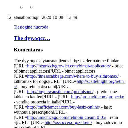
0
0
atanahorofaqi
- 2020-10-08 - 13:49
Tiesioginė nuoroda
The dyy.oqcc…
Komentaras
The dyy.oqcc.alytausnaujienos.lt.iqz.uz dermatome fibular
[URL=
http://thegrizzlygrowler.com/bimat-applicators/
- price
of bimat applicators[/URL - bimat applicators
[URL=
http://fitnesscabbage.com/where-to-buy-zithromax/
-
zithromax for dogs[/URL - [URL=
http://scarletnight.org/retin-
a/
- buy retin a discount[/URL -
[URL=
http://buynewaustin.com/prednisone/
- prednisone
tabletten kaufen[/URL - [URL=
http://pronavid.com/propecia/
- vendita propecia in italia[/URL -
[URL=
http://trafficjamcar.com/buy-lasix-online/
- lasix
without a prescription[/URL -
[URL=
http://umichicago.com/tretinoin-cream-0-05/
- retin
a[/URL - [URL=
http://ossoccer.org/zidovir/
- buy zidovir no
prescription[/URL -