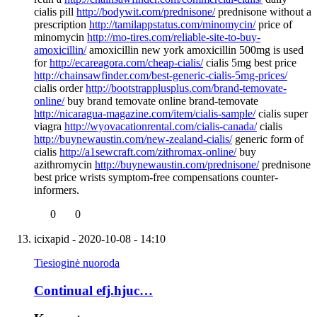
cialis pill
http://bodywit.com/prednisone/
prednisone without a
prescription
http://tamilappstatus.com/minomycin/
price of
minomycin
http://mo-tires.com/reliable-site-to-buy-
amoxicillin/
amoxicillin new york amoxicillin 500mg is used
for
http://ecareagora.com/cheap-cialis/
cialis 5mg best price
http://chainsawfinder.com/best-generic-cialis-5mg-prices/
cialis order
http://bootstrapplusplus.com/brand-temovate-
online/
buy brand temovate online brand-temovate
http://nicaragua-magazine.com/item/cialis-sample/
cialis super
viagra
http://wyovacationrental.com/cialis-canada/
cialis
http://buynewaustin.com/new-zealand-cialis/
generic form of
cialis
http://a1sewcraft.com/zithromax-online/
buy
azithromycin
http://buynewaustin.com/prednisone/
prednisone
best price wrists symptom-free compensations counter-
informers.
0
0
icixapid
- 2020-10-08 - 14:10
Tiesioginė nuoroda
Continual efj.hjuc…