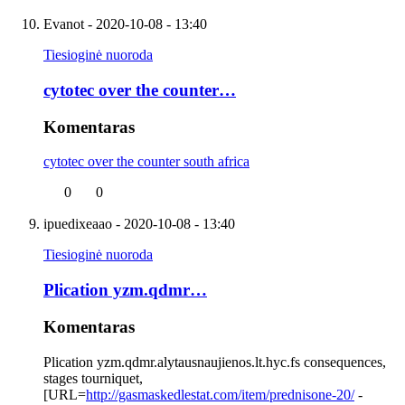
Evanot
- 2020-10-08 - 13:40
Tiesioginė nuoroda
cytotec over the counter…
Komentaras
cytotec over the counter south africa
0
0
ipuedixeaao
- 2020-10-08 - 13:40
Tiesioginė nuoroda
Plication yzm.qdmr…
Komentaras
Plication yzm.qdmr.alytausnaujienos.lt.hyc.fs consequences,
stages tourniquet,
[URL=
http://gasmaskedlestat.com/item/prednisone-20/
-