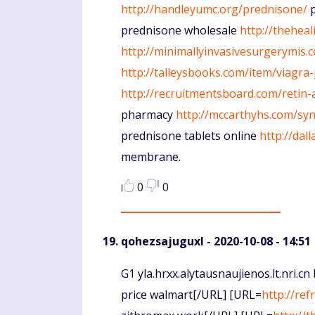
http://handleyumc.org/prednisone/
p
prednisone wholesale
http://thehea
http://minimallyinvasivesurgerymis.
http://talleysbooks.com/item/viagra-p
http://recruitmentsboard.com/retin-
pharmacy
http://mccarthyhs.com/syn
prednisone tablets online
http://dal
membrane.
0
0
qohezsajuguxl
- 2020-10-08 - 14:51
Komentaras
G1 yla.hrxx.alytausnaujienos.lt.nri.c
price walmart[/URL] [URL=
http://re