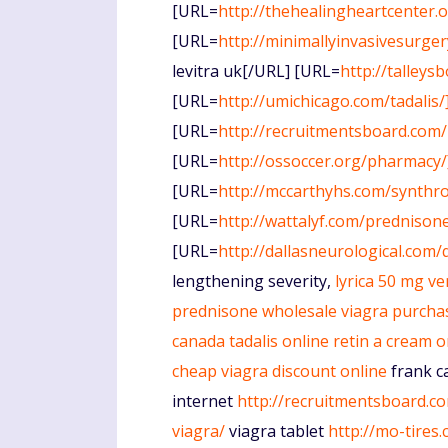
[URL=
http://thehealingheartcenter.
[URL=
http://minimallyinvasivesurge
levitra uk[/URL] [URL=
http://talleys
[URL=
http://umichicago.com/tadalis/
[URL=
http://recruitmentsboard.com/r
[URL=
http://ossoccer.org/pharmacy/
[URL=
http://mccarthyhs.com/synthro
[URL=
http://wattalyf.com/prednison
[URL=
http://dallasneurological.com/q
lengthening severity,
lyrica 50 mg
ve
prednisone wholesale
viagra purcha
canada
tadalis online
retin a cream o
cheap viagra discount online
frank c
internet
http://recruitmentsboard.co
viagra/
viagra tablet
http://mo-tires