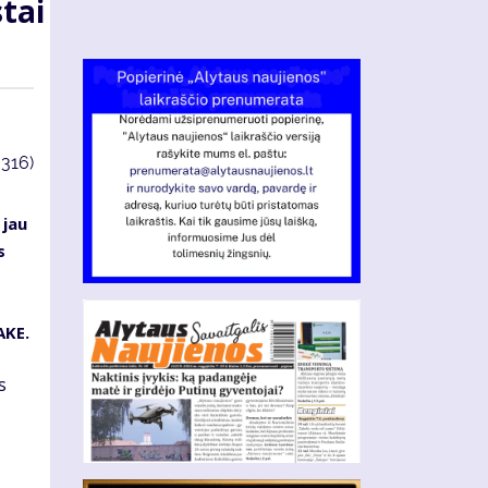
tai
3316)
 jau
s
AKE.
s