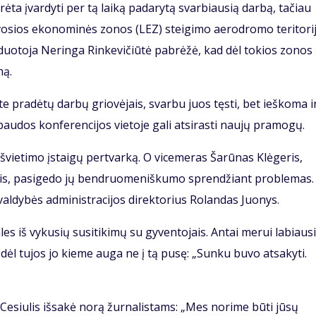
ėta įvardyti per tą laiką padarytą svarbiausią darbą, tačiau
aisvosios ekonominės zonos (LEZ) steigimo aerodromo teritori
aduotoja Neringa Rinkevičiūtė pabrėžė, kad dėl tokios zonos
mą.
 pradėtų darbų griovėjais, svarbu juos tęsti, bet ieškoma i
paudos konferencijos vietoje gali atsirasti naujų pramogų.
 švietimo įstaigų pertvarką. O vicemeras Šarūnas Klėgeris,
ais, pasigedo jų bendruomeniškumo sprendžiant problemas.
ivaldybės administracijos direktorius Rolandas Juonys.
es iš vykusių susitikimų su gyventojais. Antai merui labiausi
ėl tujos jo kieme auga ne į tą pusę: „Sunku buvo atsakyti.
Cesiulis išsakė norą žurnalistams: „Mes norime būti jūsų