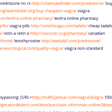
rednisone no rx
http://chainsawfinder.com/prednisone/
bu
lingheartcenter.org/buy-cheapest-viagra/
viagra
com/levitra-online-pharmacy/
levitra online pharmacy
ills/
viagra pills
http://umichicago.com/tadalis/
cheap tadali
a/
retin a retin a
http://ossoccer.org/pharmacy/
canadian
throid/
levothyroxine
http://wattalyf.com/prednisone/
lasneurological.com/quality-viagra/
viagra non-standard
n bypassing: [URL=
http://trafficjamcar.com/viagra/]viagra
100
frigeratordealers.com/item/purchase-zithromax-online/]does