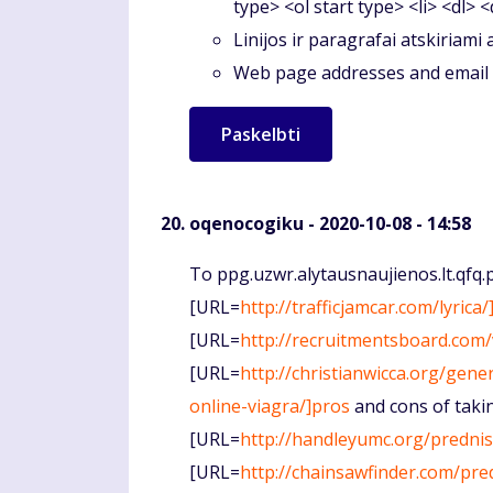
type> <ol start type> <li> <dl> 
Linijos ir paragrafai atskiriami
Web page addresses and email a
oqenocogiku
- 2020-10-08 - 14:58
Komentaras
To ppg.uzwr.alytausnaujienos.lt.qfq.
[URL=
http://trafficjamcar.com/lyrica/]
[URL=
http://recruitmentsboard.com/
[URL=
http://christianwicca.org/gene
online-viagra/]pros
and cons of taki
[URL=
http://handleyumc.org/predni
[URL=
http://chainsawfinder.com/pre