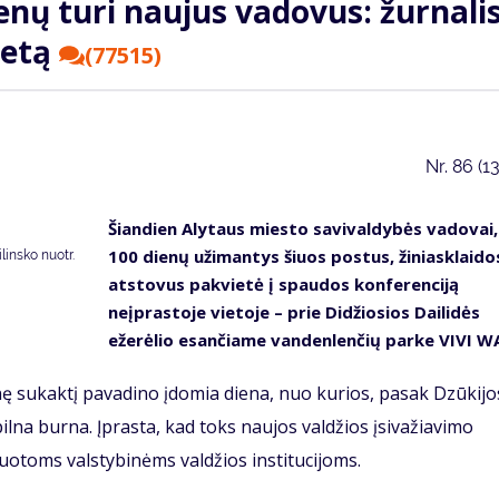
enų turi naujus vadovus: žurnalis
ietą
(77515)
Nr.
86 (1
Šiandien Alytaus miesto savivaldybės vadovai,
100 dienų užimantys šiuos postus, žiniasklaido
insko nuotr.
atstovus pakvietė į spaudos konferenciją
neįprastoje vietoje – prie Didžiosios Dailidės
ežerėlio esančiame vandenlenčių parke VIVI W
nę sukaktį pavadino įdomia diena, nuo kurios, pasak Dzūkijo
 pilna burna. Įprasta, kad toks naujos valdžios įsivažiavimo
otoms valstybinėms valdžios institucijoms.