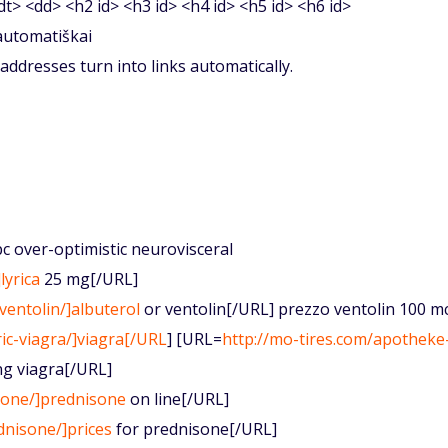
<dt> <dd> <h2 id> <h3 id> <h4 id> <h5 id> <h6 id>
 automatiškai
ddresses turn into links automatically.
pc over-optimistic neurovisceral
lyrica
25 mg[/URL]
ventolin/]albuterol
or ventolin[/URL] prezzo ventolin 100 m
ric-viagra/]viagra[/URL
] [URL=
http://mo-tires.com/apotheke
ng viagra[/URL]
sone/]prednisone
on line[/URL]
dnisone/]prices
for prednisone[/URL]