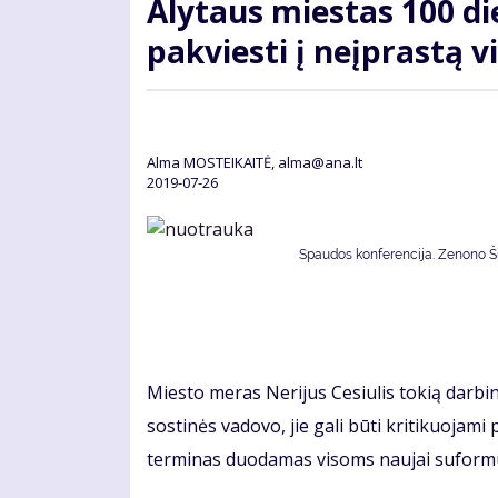
Alytaus miestas 100 di
pakviesti į neįprastą v
Alma MOSTEIKAITĖ, alma@ana.lt
2019-07-26
Spaudos konferencija. Zenono Šil
Miesto meras Nerijus Cesiulis tokią darbi
sostinės vadovo, jie gali būti kritikuojami
terminas duodamas visoms naujai suformu