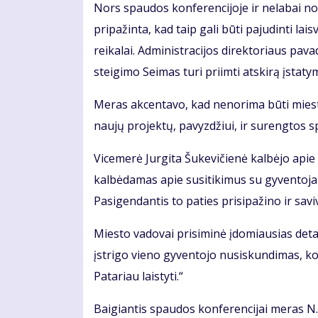
Nors spaudos konferencijoje ir nelabai nor
pripažinta, kad taip gali būti pajudinti l
reikalai. Administracijos direktoriaus pav
steigimo Seimas turi priimti atskirą įstaty
Meras akcentavo, kad nenorima būti mieste
naujų projektų, pavyzdžiui, ir surengtos s
Vicemerė Jurgita Šukevičienė kalbėjo apie
kalbėdamas apie susitikimus su gyventoj
Pasigendantis to paties prisipažino ir sav
Miesto vadovai prisiminė įdomiausias detal
įstrigo vieno gyventojo nusiskundimas, kod
Patariau laistyti.“
Baigiantis spaudos konferencijai meras N.