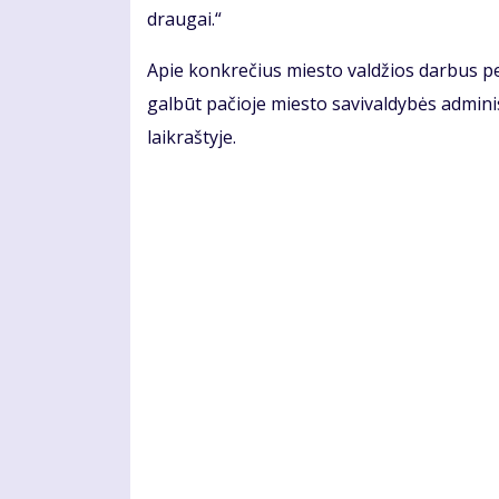
draugai.“
Apie konkrečius miesto valdžios darbus pe
galbūt pačioje miesto savivaldybės adminis
laikraštyje.