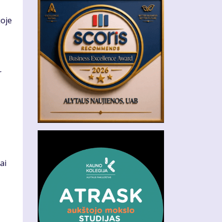
joje
r
ai