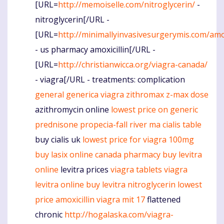
[URL=
http://memoiselle.com/nitroglycerin/
-
nitroglycerin[/URL -
[URL=
http://minimallyinvasivesurgerymis.com/amox
- us pharmacy amoxicillin[/URL -
[URL=
http://christianwicca.org/viagra-canada/
- viagra[/URL - treatments: complication
general generica viagra
zithromax z-max dose
azithromycin online
lowest price on generic
prednisone
propecia-fall river ma
cialis table
buy cialis uk
lowest price for viagra 100mg
buy lasix online canada pharmacy
buy levitra
online
levitra prices
viagra tablets
viagra
levitra online
buy levitra
nitroglycerin lowest
price
amoxicillin
viagra mit 17
flattened
chronic
http://hogalaska.com/viagra-