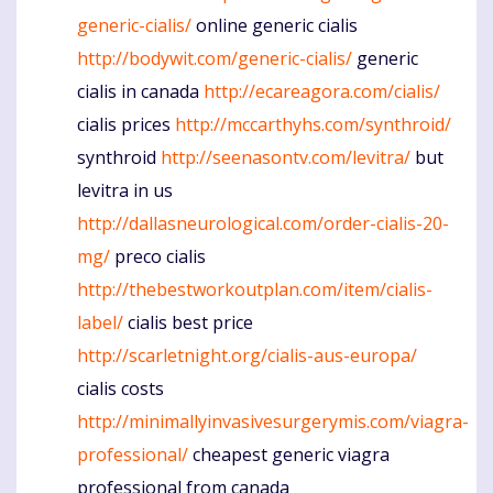
generic-cialis/
online generic cialis
http://bodywit.com/generic-cialis/
generic
cialis in canada
http://ecareagora.com/cialis/
cialis prices
http://mccarthyhs.com/synthroid/
synthroid
http://seenasontv.com/levitra/
but
levitra in us
http://dallasneurological.com/order-cialis-20-
mg/
preco cialis
http://thebestworkoutplan.com/item/cialis-
label/
cialis best price
http://scarletnight.org/cialis-aus-europa/
cialis costs
http://minimallyinvasivesurgerymis.com/viagra-
professional/
cheapest generic viagra
professional from canada