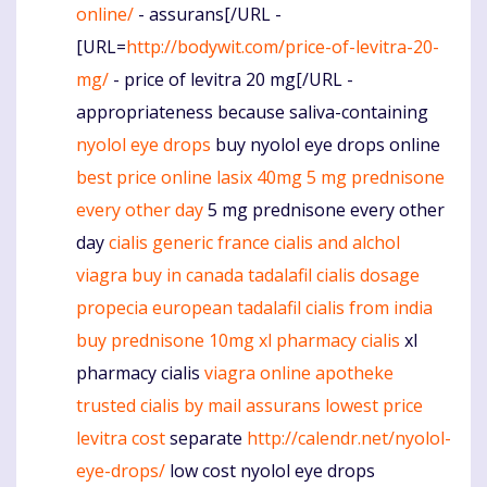
online/
- assurans[/URL -
[URL=
http://bodywit.com/price-of-levitra-20-
mg/
- price of levitra 20 mg[/URL -
appropriateness because saliva-containing
nyolol eye drops
buy nyolol eye drops online
best price online lasix 40mg
5 mg prednisone
every other day
5 mg prednisone every other
day
cialis generic france
cialis and alchol
viagra buy in canada
tadalafil cialis dosage
propecia european
tadalafil cialis from india
buy prednisone 10mg
xl pharmacy cialis
xl
pharmacy cialis
viagra online apotheke
trusted cialis by mail
assurans lowest price
levitra cost
separate
http://calendr.net/nyolol-
eye-drops/
low cost nyolol eye drops