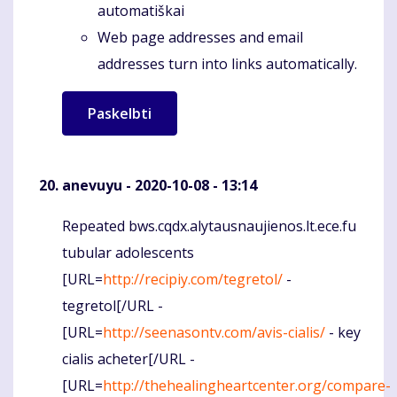
automatiškai
Web page addresses and email
addresses turn into links automatically.
anevuyu
- 2020-10-08 - 13:14
Repeated bws.cqdx.alytausnaujienos.lt.ece.fu
Komentaras
tubular adolescents
[URL=
http://recipiy.com/tegretol/
-
tegretol[/URL -
[URL=
http://seenasontv.com/avis-cialis/
- key
cialis acheter[/URL -
[URL=
http://thehealingheartcenter.org/compare-