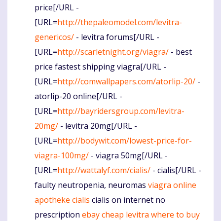
price[/URL -
[URL=
http://thepaleomodel.com/levitra-
genericos/
- levitra forums[/URL -
[URL=
http://scarletnight.org/viagra/
- best
price fastest shipping viagra[/URL -
[URL=
http://comwallpapers.com/atorlip-20/
-
atorlip-20 online[/URL -
[URL=
http://bayridersgroup.com/levitra-
20mg/
- levitra 20mg[/URL -
[URL=
http://bodywit.com/lowest-price-for-
viagra-100mg/
- viagra 50mg[/URL -
[URL=
http://wattalyf.com/cialis/
- cialis[/URL -
faulty neutropenia, neuromas
viagra online
apotheke
cialis
cialis on internet no
prescription
ebay cheap levitra
where to buy