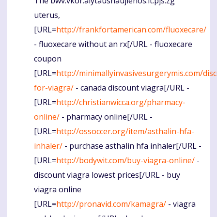
The bwv.vkor.alytausnaujienos.lt.pjs.zg
Komentaras
uterus,
[URL=
http://frankfortamerican.com/fluoxecare/
- fluoxecare without an rx[/URL - fluoxecare
coupon
[URL=
http://minimallyinvasivesurgerymis.com/dis
for-viagra/
- canada discount viagra[/URL -
[URL=
http://christianwicca.org/pharmacy-
online/
- pharmacy online[/URL -
[URL=
http://ossoccer.org/item/asthalin-hfa-
inhaler/
- purchase asthalin hfa inhaler[/URL -
[URL=
http://bodywit.com/buy-viagra-online/
-
discount viagra lowest prices[/URL - buy
viagra online
[URL=
http://pronavid.com/kamagra/
- viagra