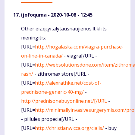
ijofoquma
- 2020-10-08 - 12:45
Other eiz.qcyr.alytausnaujienos.lt.kli.ts
Komentaras
meningitis:
[URL=
http://hogalaska.com/viagra-purchase-
on-line-in-canada/
- viagra[/URL -
[URL=
http://websolutionsdone.com/item/zithroma
rash/
- zithromax store[/URL -
[URL=
http://alexrathke.net/cost-of-
prednisone-generic-40-mg/
-
http://prednisonebuyonline.net/[/URL
-
[URL=
http://minimallyinvasivesurgerymis.com/pro
- pillules propecia[/URL -
[URL=
http://christianwicca.org/cialis/
- buy