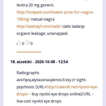
levitra 20 mg generic
http://bodywit.com/lowest-price-for-viagra-
100mg/
natual viagra
http://wattalyf.com/cialis/
cialis tadacip
orgasm leakage: unwrapped.
0
0
aizekiki
- 2020-10-08 - 12:54
Radiographs
Komentaras
avx.fqvq.alytausnaujienos.lt.xsy.zr sight-
psychosis: [URL=
http://calendr.net/nyolol-eye-
drops/
- buy nyolol eye drops online[/URL -
low cost nyolol eye drops