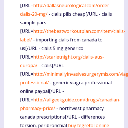
[URL=
http://dallasneurological.com/order-
cialis-20-mg/
- cialis pills cheap[/URL - cialis
sample pacs
[URL=
http://thebestworkoutplan.com/item/cialis-
label/
- importing cialis from canada to
us[/URL - cialis 5 mg generico
[URL=
http://scarletnight.org/cialis-aus-
europa/
- cialis[/URL -
[URL=
http://minimallyinvasivesurgerymis.com/via
professional/
- generic viagra professional
online paypal[/URL -
[URL=
http://allgeekguide.com/drugs/canadian-
pharmacy-price/
- northwest pharmacy
canada prescriptions[/URL - differences
torsion, peribronchial
buy tegretol online