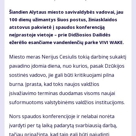
Šiandien Alytaus miesto savivaldybės vadovai, jau
100 dienų užimantys šiuos postus, žiniasklaidos
atstovus pakvietė į spaudos konferenciją
neįprastoje vietoje – prie Didžiosios Dailidės
ežerėlio esančiame vandenlenčių parke VIVI WAKE.
Miesto meras Nerijus Cesiulis tokią darbinę sukaktį
pavadino įdomia diena, nuo kurios, pasak Dzūkijos
sostinės vadovo, jie gali būti kritikuojami pilna
burna. Įprasta, kad toks naujos valdžios
įsivažiavimo terminas duodamas visoms naujai
suformuotoms valstybinėms valdžios institucijoms.
Nors spaudos konferencijoje ir nelabai norėta
įvardyti per tą laiką padarytą svarbiausią darbą,
tačiau pripažinta, kad taip gali būti pajudinti