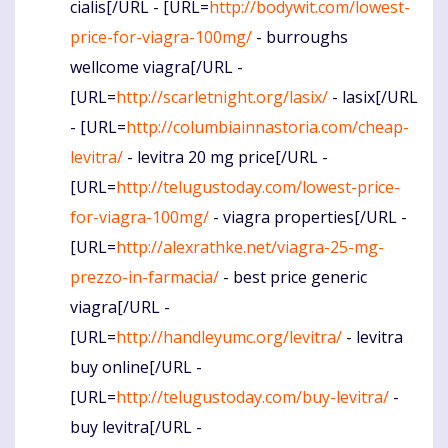
cialis[/URL - [URL=
http://bodywit.com/lowest-
price-for-viagra-100mg/
- burroughs
wellcome viagra[/URL -
[URL=
http://scarletnight.org/lasix/
- lasix[/URL
- [URL=
http://columbiainnastoria.com/cheap-
levitra/
- levitra 20 mg price[/URL -
[URL=
http://telugustoday.com/lowest-price-
for-viagra-100mg/
- viagra properties[/URL -
[URL=
http://alexrathke.net/viagra-25-mg-
prezzo-in-farmacia/
- best price generic
viagra[/URL -
[URL=
http://handleyumc.org/levitra/
- levitra
buy online[/URL -
[URL=
http://telugustoday.com/buy-levitra/
-
buy levitra[/URL -