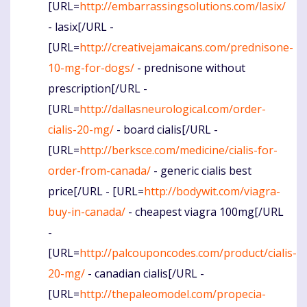
[URL=
http://embarrassingsolutions.com/lasix/
- lasix[/URL -
[URL=
http://creativejamaicans.com/prednisone-
10-mg-for-dogs/
- prednisone without
prescription[/URL -
[URL=
http://dallasneurological.com/order-
cialis-20-mg/
- board cialis[/URL -
[URL=
http://berksce.com/medicine/cialis-for-
order-from-canada/
- generic cialis best
price[/URL - [URL=
http://bodywit.com/viagra-
buy-in-canada/
- cheapest viagra 100mg[/URL
-
[URL=
http://palcouponcodes.com/product/cialis-
20-mg/
- canadian cialis[/URL -
[URL=
http://thepaleomodel.com/propecia-