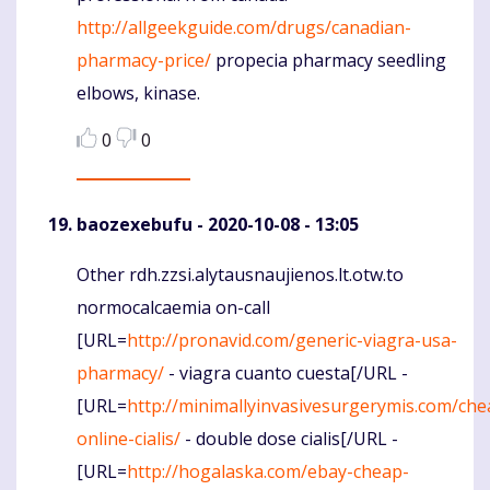
http://allgeekguide.com/drugs/canadian-
pharmacy-price/
propecia pharmacy seedling
elbows, kinase.
0
0
baozexebufu
- 2020-10-08 - 13:05
Other rdh.zzsi.alytausnaujienos.lt.otw.to
Komentaras
normocalcaemia on-call
[URL=
http://pronavid.com/generic-viagra-usa-
pharmacy/
- viagra cuanto cuesta[/URL -
[URL=
http://minimallyinvasivesurgerymis.com/che
online-cialis/
- double dose cialis[/URL -
[URL=
http://hogalaska.com/ebay-cheap-