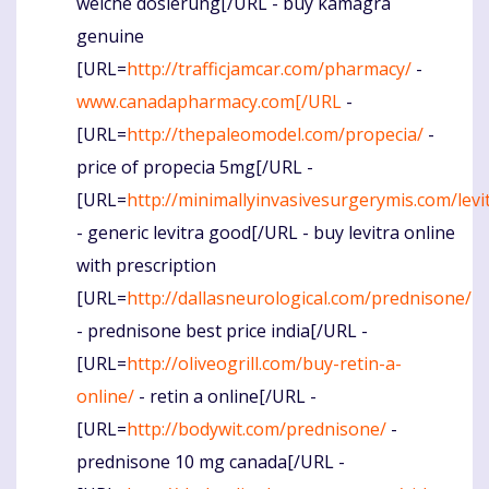
welche dosierung[/URL - buy kamagra
genuine
[URL=
http://trafficjamcar.com/pharmacy/
-
www.canadapharmacy.com[/URL
-
[URL=
http://thepaleomodel.com/propecia/
-
price of propecia 5mg[/URL -
[URL=
http://minimallyinvasivesurgerymis.com/levi
- generic levitra good[/URL - buy levitra online
with prescription
[URL=
http://dallasneurological.com/prednisone/
- prednisone best price india[/URL -
[URL=
http://oliveogrill.com/buy-retin-a-
online/
- retin a online[/URL -
[URL=
http://bodywit.com/prednisone/
-
prednisone 10 mg canada[/URL -