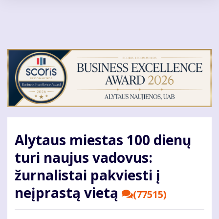
Pereiti
į
pagrindinį
turinį
Alytaus miestas 100 dienų
turi naujus vadovus:
žurnalistai pakviesti į
neįprastą vietą
(77515)