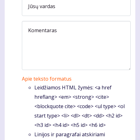
Jūsų vardas
Komentaras
Apie teksto formatus
Leidžiamos HTML žymės: <a href
hreflang> <em> <strong> <cite>
<blockquote cite> <code> <ul type> <ol
start type> <li> <dl> <dt> <dd> <h2 id>
<h3 id> <h4 id> <h5 id> <h6 id>
Linijos ir paragrafai atskiriami