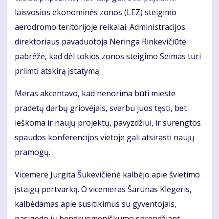
laisvosios ekonominės zonos (LEZ) steigimo
aerodromo teritorijoje reikalai. Administracijos
direktoriaus pavaduotoja Neringa Rinkevičiūtė
pabrėžė, kad dėl tokios zonos steigimo Seimas turi
priimti atskirą įstatymą.
Meras akcentavo, kad nenorima būti mieste
pradėtų darbų griovėjais, svarbu juos tęsti, bet
ieškoma ir naujų projektų, pavyzdžiui, ir surengtos
spaudos konferencijos vietoje gali atsirasti naujų
pramogų.
Vicemerė Jurgita Šukevičienė kalbėjo apie švietimo
įstaigų pertvarką. O vicemeras Šarūnas Klėgeris,
kalbėdamas apie susitikimus su gyventojais,
pasigedo jų bendruomeniškumo sprendžiant