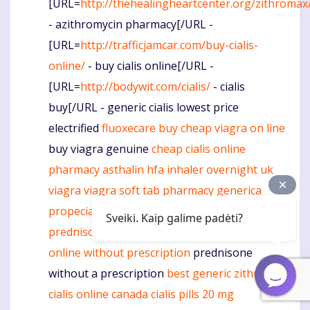
[URL=
http://thehealingheartcenter.org/zithromax
- azithromycin pharmacy[/URL -
[URL=
http://trafficjamcar.com/buy-cialis-
online/
- buy cialis online[/URL -
[URL=
http://bodywit.com/cialis/
- cialis
buy[/URL - generic cialis lowest price
electrified
fluoxecare
buy cheap viagra on line
buy viagra genuine
cheap cialis online
pharmacy
asthalin hfa inhaler overnight
uk
viagra
viagra soft tab
pharmacy
generica
propecia shopping
lowest levitra prices
Sveiki. Kaip galime padėti?
prednisone
retin a online
buy prednisone
online without prescription
prednisone
without a prescription
best generic zithromax
cialis online canada
cialis pills 20 mg