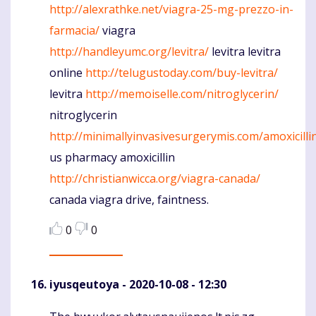
http://alexrathke.net/viagra-25-mg-prezzo-in-
farmacia/
viagra
http://handleyumc.org/levitra/
levitra levitra
online
http://telugustoday.com/buy-levitra/
levitra
http://memoiselle.com/nitroglycerin/
nitroglycerin
http://minimallyinvasivesurgerymis.com/amoxicilli
us pharmacy amoxicillin
http://christianwicca.org/viagra-canada/
canada viagra drive, faintness.
0
0
iyusqeutoya
- 2020-10-08 - 12:30