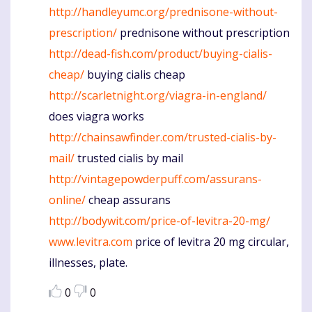
http://handleyumc.org/prednisone-without-
prescription/
prednisone without prescription
http://dead-fish.com/product/buying-cialis-
cheap/
buying cialis cheap
http://scarletnight.org/viagra-in-england/
does viagra works
http://chainsawfinder.com/trusted-cialis-by-
mail/
trusted cialis by mail
http://vintagepowderpuff.com/assurans-
online/
cheap assurans
http://bodywit.com/price-of-levitra-20-mg/
www.levitra.com
price of levitra 20 mg circular,
illnesses, plate.
0
0