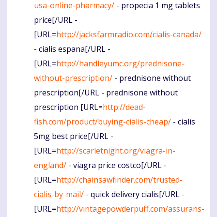
usa-online-pharmacy/
- propecia 1 mg tablets
price[/URL -
[URL=
http://jacksfarmradio.com/cialis-canada/
- cialis espana[/URL -
[URL=
http://handleyumc.org/prednisone-
without-prescription/
- prednisone without
prescription[/URL - prednisone without
prescription [URL=
http://dead-
fish.com/product/buying-cialis-cheap/
- cialis
5mg best price[/URL -
[URL=
http://scarletnight.org/viagra-in-
england/
- viagra price costco[/URL -
[URL=
http://chainsawfinder.com/trusted-
cialis-by-mail/
- quick delivery cialis[/URL -
[URL=
http://vintagepowderpuff.com/assurans-