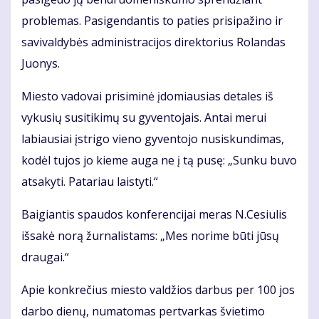
problemas. Pasigendantis to paties prisipažino ir
savivaldybės administracijos direktorius Rolandas
Juonys.
Miesto vadovai prisiminė įdomiausias detales iš
vykusių susitikimų su gyventojais. Antai merui
labiausiai įstrigo vieno gyventojo nusiskundimas,
kodėl tujos jo kieme auga ne į tą pusę: „Sunku buvo
atsakyti. Patariau laistyti.“
Baigiantis spaudos konferencijai meras N.Cesiulis
išsakė norą žurnalistams: „Mes norime būti jūsų
draugai.“
Apie konkrečius miesto valdžios darbus per 100 jos
darbo dienų, numatomas pertvarkas švietimo