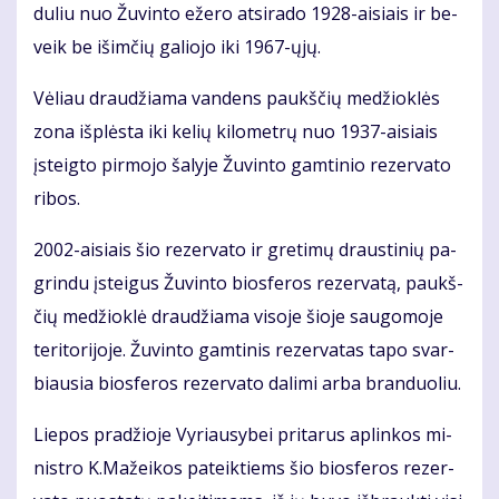
du­liu nuo Žu­vin­to eže­ro at­si­ra­do 1928-ai­siais ir be­
veik be iš­im­čių ga­lio­jo iki 1967-ųjų.
Vė­liau drau­džia­ma van­dens paukš­čių me­džiok­lės
zo­na iš­plės­ta iki ke­lių ki­lo­met­rų nuo 1937-ai­siais
įsteig­to pir­mo­jo ša­ly­je Žu­vin­to gam­ti­nio re­zer­va­to
ri­bos.
2002-ai­siais šio re­zer­va­to ir gre­ti­mų draus­ti­nių pa­
grin­du įstei­gus Žu­vin­to bios­fe­ros re­zer­va­tą, paukš­
čių me­džiok­lė drau­džia­ma vi­so­je šio­je sau­go­mo­je
te­ri­to­ri­jo­je. Žu­vin­to gam­ti­nis re­zer­va­tas ta­po svar­
biau­sia bios­fe­ros re­zer­va­to da­li­mi ar­ba bran­duo­liu.
Lie­pos pra­džio­je Vy­riau­sy­bei pri­ta­rus ap­lin­kos mi­
nist­ro K.Ma­žei­kos pa­teik­tiems šio bios­fe­ros re­zer­