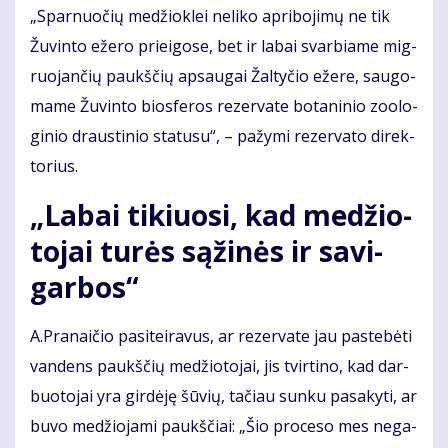
„Spar­nuo­čių me­džiok­lei ne­li­ko ap­ri­bo­ji­mų ne tik
Žu­vin­to eže­ro pri­ei­go­se, bet ir la­bai svar­bia­me mig­
ruo­jan­čių paukš­čių ap­sau­gai Žal­ty­čio eže­re, sau­go­
ma­me Žu­vin­to bios­fe­ros re­zer­va­te bo­ta­ni­nio zo­o­lo­
gi­nio draus­ti­nio sta­tu­su“, – pa­žy­mi re­zer­va­to di­rek­
to­rius.
„La­bai ti­kiuo­si, kad me­džio­
to­jai tu­rės są­ži­nės ir sa­vi­
gar­bos“
A.Pra­nai­čio pa­si­tei­ra­vus, ar re­zer­va­te jau pa­ste­bė­ti
van­dens paukš­čių me­džio­to­jai, jis tvir­ti­no, kad dar­
buo­to­jai yra gir­dė­ję šū­vių, ta­čiau sun­ku pa­sa­ky­ti, ar
bu­vo me­džio­ja­mi paukš­čiai: „Šio pro­ce­so mes ne­ga­