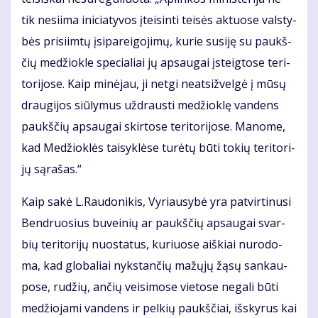
tik ne­si­i­ma ini­cia­ty­vos įtei­sin­ti tei­sės ak­tuo­se vals­ty­
bės pri­si­im­tų įsi­pa­rei­go­ji­mų, ku­rie su­si­ję su paukš­
čių me­džiok­le spe­cia­liai jų ap­sau­gai įsteig­to­se te­ri­
to­ri­jo­se. Kaip mi­nė­jau, ji net­gi neat­si­žvel­gė į mū­sų
drau­gi­jos siū­ly­mus už­draus­ti me­džiok­lę van­dens
paukš­čių ap­sau­gai skir­to­se te­ri­to­ri­jo­se. Ma­no­me,
kad Me­džiok­lės tai­syk­lė­se tu­rė­tų bū­ti to­kių te­ri­to­ri­
jų są­ra­šas.“
Kaip sa­kė L.Rau­do­ni­kis, Vy­riau­sy­bė yra pa­tvir­ti­nu­si
Ben­druo­sius bu­vei­nių ar paukš­čių ap­sau­gai svar­
bių te­ri­to­ri­jų nuo­sta­tus, ku­riuo­se aiš­kiai nu­ro­do­
ma, kad glo­ba­liai nyks­tan­čių ma­žų­jų žą­sų san­kau­
po­se, ru­džių, an­čių vei­si­mo­se vie­to­se ne­ga­li bū­ti
me­džio­ja­mi van­dens ir pel­kių paukš­čiai, iš­sky­rus kai