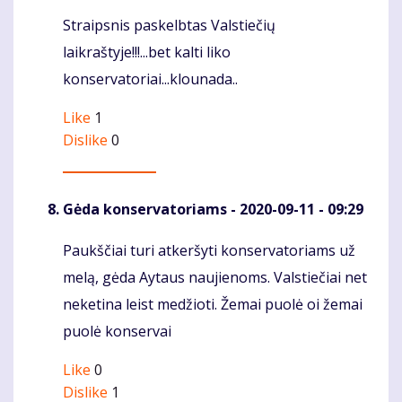
Straipsnis paskelbtas Valstiečių
Komentaras
laikraštyje!!!...bet kalti liko
konservatoriai...klounada..
Like
1
Dislike
0
Gėda konservatoriams
- 2020-09-11 - 09:29
Paukščiai turi atkeršyti konservatoriams už
Komentaras
melą, gėda Aytaus naujienoms. Valstiečiai net
neketina leist medžioti. Žemai puolė oi žemai
puolė konservai
Like
0
Dislike
1