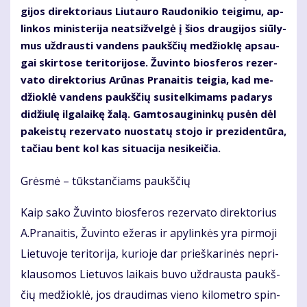
gi­jos di­rek­to­riaus Liu­tau­ro Rau­do­ni­kio tei­gi­mu, ap­
lin­kos mi­nis­te­ri­ja neat­si­žvel­gė į šios drau­gi­jos siū­ly­
mus už­draus­ti van­dens paukš­čių me­džiok­lę ap­sau­
gai skir­to­se te­ri­to­ri­jo­se. Žu­vin­to bios­fe­ros re­zer­
va­to di­rek­to­rius Arū­nas Pra­nai­tis tei­gia, kad me­
džiok­lė van­dens paukš­čių su­si­tel­ki­mams pa­da­rys
di­džiu­lę il­ga­lai­kę ža­lą. Gam­to­sau­gi­nin­kų pu­sėn dėl
pa­keis­tų re­zer­va­to nuo­sta­tų sto­jo ir pre­zi­den­tū­ra,
ta­čiau bent kol kas si­tu­a­ci­ja ne­si­kei­čia.
Grės­mė – tūks­tan­čiams paukš­čių
Kaip sa­ko Žu­vin­to bios­fe­ros re­zer­va­to di­rek­to­rius
A.Pra­nai­tis, Žu­vin­to eže­ras ir apy­lin­kės yra pir­mo­ji
Lie­tu­vo­je te­ri­to­ri­ja, ku­rio­je dar prieš­ka­ri­nės ne­pri­
klau­so­mos Lie­tu­vos lai­kais bu­vo už­draus­ta paukš­
čių me­džiok­lė, jos drau­di­mas vie­no ki­lo­met­ro spin­