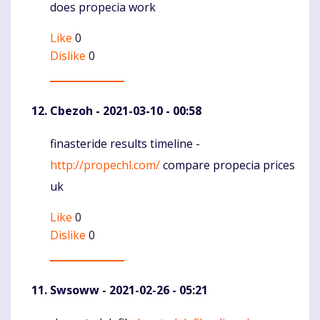
does propecia work
Like
0
Dislike
0
Cbezoh
- 2021-03-10 - 00:58
finasteride results timeline -
Komentaras
http://propechl.com/
compare propecia prices
uk
Like
0
Dislike
0
Swsoww
- 2021-02-26 - 05:21