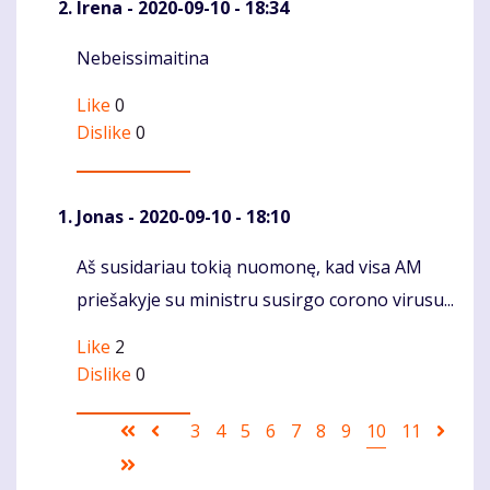
Irena
- 2020-09-10 - 18:34
Nebeissimaitina
Komentaras
Like
0
Dislike
0
Jonas
- 2020-09-10 - 18:10
Aš susidariau tokią nuomonę, kad visa AM
Komentaras
priešakyje su ministru susirgo corono virusu...
Like
2
Dislike
0
Pagination
First
Ankstesnis
Puslapis
3
Puslapis
4
Puslapis
5
Puslapis
6
Puslapis
7
Puslapis
8
Puslapis
9
Current
10
Puslapis
11
Sekan
page
puslapis
page
pusla
Last