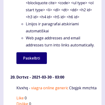
<blockquote cite> <code> <ul type> <ol
start type> <li> <dl> <dt> <dd> <h2 id>
<h3 id> <h4 id> <h5 id> <h6 id>
Linijos ir paragrafai atskiriami
automatiškai
Web page addresses and email
addresses turn into links automatically.
Dcrtvz
- 2021-03-30 - 03:00
Kivxhq -
viagra online generic
Cbqjpk mmzhta
Komentaras
Like
0
Dislike
0