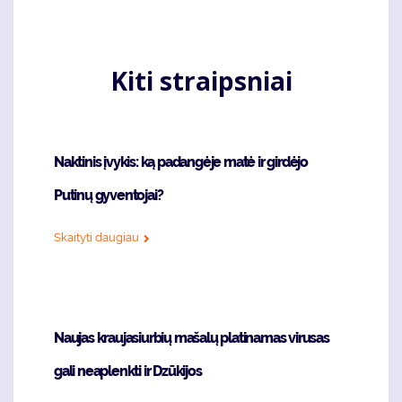
page
Kiti straipsniai
Naktinis įvykis: ką padangėje matė ir girdėjo
Putinų gyventojai?
Skaityti daugiau
Naujas kraujasiurbių mašalų platinamas virusas
gali neaplenkti ir Dzūkijos