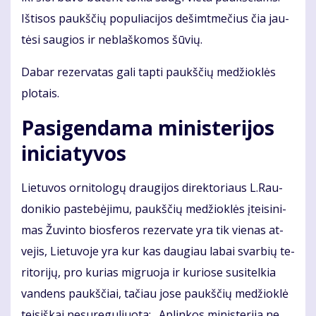
Iš­ti­sos paukš­čių po­pu­lia­ci­jos de­šimt­me­čius čia jau­
tė­si sau­gios ir ne­blaš­ko­mos šū­vių.
Da­bar re­zer­va­tas ga­li tap­ti paukš­čių me­džiok­lės
plo­tais.
Pa­si­gen­da­ma mi­nis­te­ri­jos
ini­cia­ty­vos
Lie­tu­vos or­ni­to­lo­gų drau­gi­jos di­rek­to­riaus L.Rau­
do­ni­kio pa­ste­bė­ji­mu, paukš­čių me­džiok­lės įtei­si­ni­
mas Žu­vin­to bios­fe­ros re­zer­va­te yra tik vie­nas at­
ve­jis, Lie­tu­vo­je yra kur kas dau­giau la­bai svar­bių te­
ri­to­ri­jų, pro ku­rias mig­ruo­ja ir ku­rio­se su­si­tel­kia
van­dens paukš­čiai, ta­čiau jo­se paukš­čių me­džiok­lė
tei­siš­kai ne­su­re­gu­liuo­ta: „Ap­lin­kos mi­nis­te­ri­ja ne