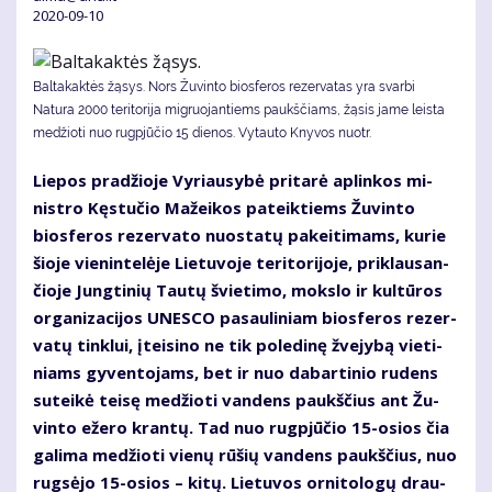
2020-09-10
Baltakaktės žąsys. Nors Žuvinto biosferos rezervatas yra svarbi
Natura 2000 teritorija migruojantiems paukščiams, žąsis jame leista
medžioti nuo rugpjūčio 15 dienos. Vytauto Knyvos nuotr.
Lie­pos pra­džio­je Vy­riau­sy­bė pri­ta­rė ap­lin­kos mi­
nist­ro Kęs­tu­čio Ma­žei­kos pa­teik­tiems Žu­vin­to
bios­fe­ros re­zer­va­to nuo­sta­tų pa­kei­ti­mams, ku­rie
šio­je vie­nin­te­lė­je Lie­tu­vo­je te­ri­to­ri­jo­je, pri­klau­san­
čio­je Jung­ti­nių Tau­tų švie­ti­mo, moks­lo ir kul­tū­ros
or­ga­ni­za­ci­jos UNES­CO pa­sau­li­niam bios­fe­ros re­zer­
va­tų tin­klui, įtei­si­no ne tik po­le­di­nę žve­jy­bą vie­ti­
niams gy­ven­to­jams, bet ir nuo da­bar­ti­nio ru­dens
su­tei­kė tei­sę me­džio­ti van­dens paukš­čius ant Žu­
vin­to eže­ro kran­tų. Tad nuo rug­pjū­čio 15-osios čia
ga­li­ma me­džio­ti vie­nų rū­šių van­dens paukš­čius, nuo
rug­sė­jo 15-osios – ki­tų. Lie­tu­vos or­ni­to­lo­gų drau­