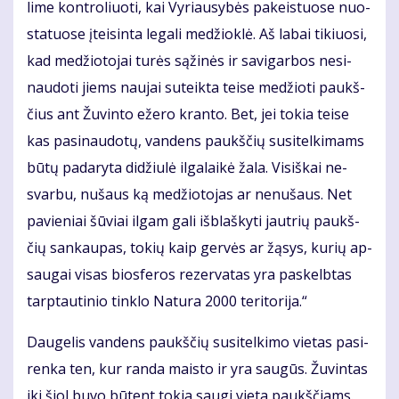
li­me kon­tro­liuo­ti, kai Vy­riau­sy­bės pa­keis­tuo­se nuo­
sta­tuo­se įtei­sin­ta le­ga­li me­džiok­lė. Aš la­bai ti­kiuo­si,
kad me­džio­to­jai tu­rės są­ži­nės ir sa­vi­gar­bos ne­si­
nau­do­ti jiems nau­jai su­teik­ta tei­se me­džio­ti paukš­
čius ant Žu­vin­to eže­ro kran­to. Bet, jei to­kia tei­se
kas pa­si­nau­do­tų, van­dens paukš­čių su­si­tel­ki­mams
bū­tų pa­da­ry­ta di­džiu­lė il­ga­lai­kė ža­la. Vi­siš­kai ne­
svar­bu, nu­šaus ką me­džio­to­jas ar ne­nu­šaus. Net
pa­vie­niai šū­viai il­gam ga­li iš­blaš­ky­ti jaut­rių paukš­
čių san­kau­pas, to­kių kaip ger­vės ar žą­sys, ku­rių ap­
sau­gai vi­sas bios­fe­ros re­zer­va­tas yra pa­skelb­tas
tarp­tau­ti­nio tin­klo Na­tu­ra 2000 te­ri­to­ri­ja.“
Dau­ge­lis van­dens paukš­čių su­si­tel­ki­mo vie­tas pa­si­
ren­ka ten, kur ran­da mais­to ir yra sau­gūs. Žu­vin­tas
iki šiol bu­vo bū­tent to­kia sau­gi vie­ta paukš­čiams.