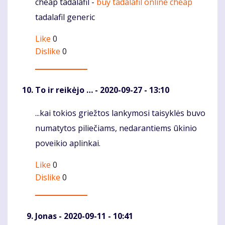
cheap tadalafil -
buy tadalafil online cheap
Komentaras
tadalafil generic
Like
0
Dislike
0
To ir reikėjo …
- 2020-09-27 - 13:10
...kai tokios griežtos lankymosi taisyklės buvo
Komentaras
numatytos piliečiams, nedarantiems ūkinio
poveikio aplinkai.
Like
0
Dislike
0
Jonas
- 2020-09-11 - 10:41