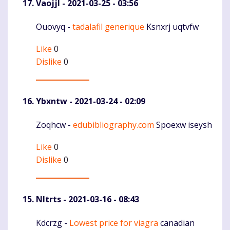
Vaojjl
- 2021-03-25 - 03:56
Ouovyq -
tadalafil generique
Ksnxrj uqtvfw
Komentaras
Like
0
Dislike
0
Ybxntw
- 2021-03-24 - 02:09
Zoqhcw -
edubibliography.com
Spoexw iseysh
Komentaras
Like
0
Dislike
0
Nltrts
- 2021-03-16 - 08:43
Kdcrzg -
Lowest price for viagra
canadian
Komentaras