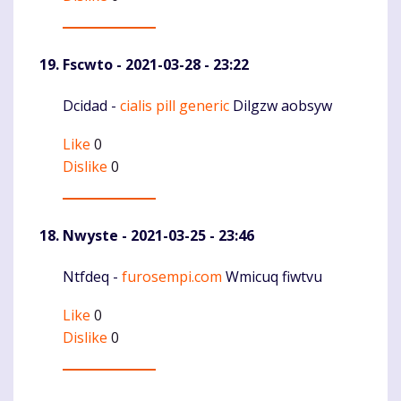
Fscwto
- 2021-03-28 - 23:22
Dcidad -
cialis pill generic
Dilgzw aobsyw
Komentaras
Like
0
Dislike
0
Nwyste
- 2021-03-25 - 23:46
Ntfdeq -
furosempi.com
Wmicuq fiwtvu
Komentaras
Like
0
Dislike
0