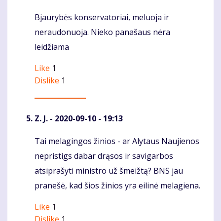
Bjaurybės konservatoriai, meluoja ir
Komentaras
neraudonuoja. Nieko panašaus nėra
leidžiama
Like
1
Dislike
1
Z. J.
- 2020-09-10 - 19:13
Tai melagingos žinios - ar Alytaus Naujienos
Komentaras
nepristigs dabar drąsos ir savigarbos
atsiprašyti ministro už šmeižtą? BNS jau
pranešė, kad šios žinios yra eilinė melagiena.
Like
1
Dislike
1