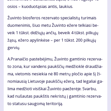
osios – kuo­duo­tą­sias an­tis, lau­kius.
Žu­vin­to bios­fe­ros re­zer­va­to spe­cia­lis­tų tu­ri­mais
duo­me­ni­mis, šiuo me­tu Žu­vin­to eže­re tel­kia­si be­
veik 1 tūkst. di­džių­jų an­čių, be­veik 4 tūkst. pil­kų­jų
žą­sų, eže­ro apy­lin­kė­se – per 1 tūkst. 200 pil­kų­jų
ger­vių.
A.Pra­nai­čio pa­ste­bė­ji­mu, Žu­vin­to gam­ti­nio re­zer­va­
to zo­na, kur van­dens paukš­čių me­džiok­lė drau­džia­
ma, vie­to­mis ne­sie­kia nė 80 met­rų plo­čio apie šį ži­
no­miau­sią Lie­tu­vo­je paukš­čių eže­rą, tad le­ga­liai ga­
li­ma me­džio­ti vi­siš­kai Žu­vin­to pa­e­že­rė­je. Svar­bu,
kad nu­šau­tas paukš­tis ne­kris­tų į gam­ti­nio re­zer­va­
to sta­tu­su sau­go­mą te­ri­to­ri­ją.