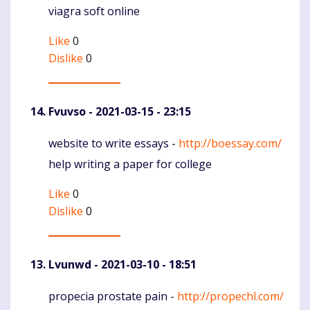
viagra soft online
Like
0
Dislike
0
Fvuvso
- 2021-03-15 - 23:15
website to write essays -
http://boessay.com/
Komentaras
help writing a paper for college
Like
0
Dislike
0
Lvunwd
- 2021-03-10 - 18:51
propecia prostate pain -
http://propechl.com/
Komentaras