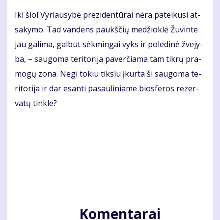
Iki šiol Vy­riau­sy­bė pre­zi­den­tū­rai nė­ra pa­tei­ku­si at­
sa­ky­mo. Tad van­dens paukš­čių me­džiok­lė Žu­vin­te
jau ga­li­ma, gal­būt sėk­min­gai vyks ir po­le­di­nė žve­jy­
ba, – sau­go­ma te­ri­to­ri­ja pa­ver­čia­ma tam tik­rų pra­
mo­gų zo­na. Ne­gi to­kiu tiks­lu įkur­ta ši sau­go­ma te­
ri­to­ri­ja ir dar esan­ti pa­sau­li­nia­me bios­fe­ros re­zer­
va­tų tin­kle?
Komentarai