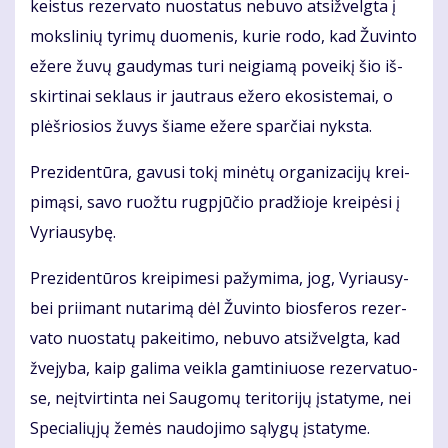
keis­tus re­zer­va­to nuo­sta­tus ne­bu­vo at­si­žvelg­ta į
moks­li­nių ty­ri­mų duo­me­nis, ku­rie ro­do, kad Žu­vin­to
eže­re žu­vų gau­dy­mas tu­ri ne­igia­mą po­vei­kį šio iš­
skir­ti­nai sek­laus ir jaut­raus eže­ro eko­sis­te­mai, o
plėš­rio­sios žu­vys šia­me eže­re spar­čiai nyks­ta.
Pre­zi­den­tū­ra, ga­vu­si to­kį mi­nė­tų or­ga­ni­za­ci­jų krei­
pi­mą­si, sa­vo ruož­tu rug­pjū­čio pra­džio­je krei­pė­si į
Vy­riau­sy­bę.
Pre­zi­den­tū­ros krei­pi­me­si pa­žy­mi­ma, jog, Vy­riau­sy­
bei pri­imant nu­ta­ri­mą dėl Žu­vin­to bios­fe­ros re­zer­
va­to nuo­sta­tų pa­kei­ti­mo, ne­bu­vo at­si­žvelg­ta, kad
žve­jy­ba, kaip ga­li­ma veik­la gam­ti­niuo­se re­zer­va­tuo­
se, ne­įtvir­tin­ta nei Sau­go­mų te­ri­to­ri­jų įsta­ty­me, nei
Spe­cia­lių­jų že­mės nau­do­ji­mo są­ly­gų įsta­ty­me.