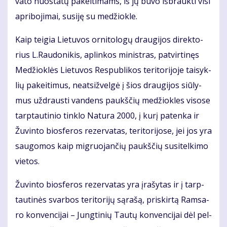
va­to nuo­sta­tų pa­kei­ti­mams, iš jų bu­vo iš­brauk­ti vi­si
ap­ri­bo­ji­mai, su­si­ję su me­džiok­le.
Kaip tei­gia Lie­tu­vos or­ni­to­lo­gų drau­gi­jos di­rek­to­
rius L.Rau­do­ni­kis, ap­lin­kos mi­nist­ras, pa­tvir­ti­nęs
Me­džiok­lės Lie­tu­vos Res­pub­li­kos te­ri­to­ri­jo­je tai­syk­
lių pa­kei­ti­mus, neat­si­žvel­gė į šios drau­gi­jos siū­ly­
mus už­draus­ti van­dens paukš­čių me­džiok­les vi­so­se
tarp­tau­ti­nio tin­klo Na­tu­ra 2000, į ku­rį pa­ten­ka ir
Žu­vin­to bios­fe­ros re­zer­va­tas, te­ri­to­ri­jo­se, jei jos yra
sau­go­mos kaip mig­ruo­jan­čių paukš­čių su­si­tel­ki­mo
vie­tos.
Žu­vin­to bios­fe­ros re­zer­va­tas yra įra­šy­tas ir į tarp­
tau­ti­nės svar­bos te­ri­to­ri­jų są­ra­šą, pri­skir­tą Ram­sa­
ro kon­ven­ci­jai – Jung­ti­nių Tau­tų kon­ven­ci­jai dėl pel­