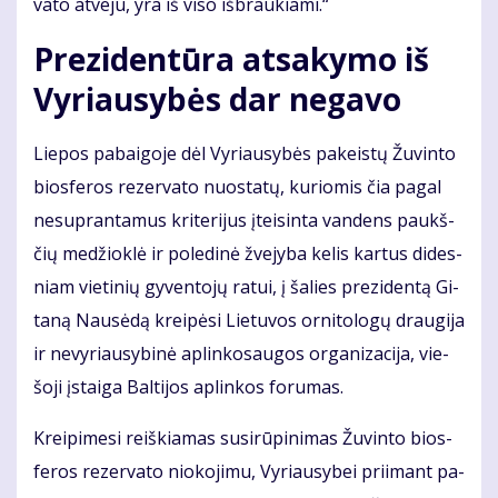
va­to at­ve­ju, yra iš vi­so iš­brau­kia­mi.“
Pre­zi­den­tū­ra at­sa­ky­mo iš
Vy­riau­sy­bės dar ne­ga­vo
Lie­pos pa­bai­go­je dėl Vy­riau­sy­bės pa­keis­tų Žu­vin­to
bios­fe­ros re­zer­va­to nuo­sta­tų, ku­rio­mis čia pa­gal
ne­su­pran­ta­mus kri­te­ri­jus įtei­sin­ta van­dens paukš­
čių me­džiok­lė ir po­le­di­nė žve­jy­ba ke­lis kar­tus di­des­
niam vie­ti­nių gy­ven­to­jų ra­tui, į ša­lies pre­zi­den­tą Gi­
ta­ną Nau­sė­dą krei­pė­si Lie­tu­vos or­ni­to­lo­gų drau­gi­ja
ir ne­vy­riau­sy­bi­nė ap­lin­ko­sau­gos or­ga­ni­za­ci­ja, vie­
šo­ji įstai­ga Bal­ti­jos ap­lin­kos fo­ru­mas.
Krei­pi­me­si reiš­kia­mas su­si­rū­pi­ni­mas Žu­vin­to bios­
fe­ros re­zer­va­to nio­ko­ji­mu, Vy­riau­sy­bei pri­imant pa­