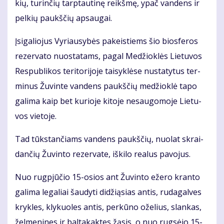
kių, tu­rin­čių tarp­tau­ti­nę reikš­mę, ypač van­dens ir
pel­kių paukš­čių ap­sau­gai.
Įsi­ga­lio­jus Vy­riau­sy­bės pa­keis­tiems šio bios­fe­ros
re­zer­va­to nuo­sta­tams, pa­gal Me­džiok­lės Lie­tu­vos
Res­pub­li­kos te­ri­to­ri­jo­je tai­syk­lė­se nu­sta­ty­tus ter­
mi­nus Žu­vin­te van­dens paukš­čių me­džiok­lė ta­po
ga­li­ma kaip bet ku­rio­je ki­to­je ne­sau­go­mo­je Lie­tu­
vos vie­to­je.
Tad tūks­tan­čiams van­dens paukš­čių, nuo­lat skrai­
dan­čių Žu­vin­to re­zer­va­te, iš­ki­lo re­a­lus pa­vo­jus.
Nuo rug­pjū­čio 15-osios ant Žu­vin­to eže­ro kran­to
ga­li­ma le­ga­liai šau­dy­ti di­dži­ą­sias an­tis, ru­da­gal­ves
kryk­les, kly­kuo­les an­tis, per­kū­no ože­lius, slan­kas,
žel­me­ni­nes ir bal­ta­kak­tes žą­sis, o nuo rug­sė­jo 15-