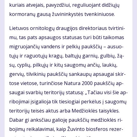
ku­riais at­ve­jais, pa­vyz­džiui, re­gu­liuo­jant di­džių­jų
kor­mo­ra­nų gau­są žu­vi­nin­kys­tės tven­ki­niuo­se.
Lie­tu­vos or­ni­to­lo­gų drau­gi­jos di­rek­to­riaus tvir­ti­ni­
mu, tas pats ap­sau­gos sta­tu­sas tu­ri bū­ti tai­ko­mas
mig­ruo­jan­čių van­dens ir pel­kių paukš­čių – au­suo­
tų­jų ir ra­guo­tų­jų kra­gų, bal­tų­jų gar­nių, gul­bių, žą­
sų, cyp­lių, pil­kų­jų ir ki­tų sau­go­mų an­čių, lau­kių,
ger­vių, til­vi­ki­nių paukš­čių san­kau­pų ap­sau­gai skir­
to­se vie­to­se, tu­rin­čio­se Na­tu­ra 2000 paukš­čių ap­
sau­gai svar­bių te­ri­to­ri­jų sta­tu­są: „Ta­čiau vi­si šie ap­
ri­bo­ji­mai įsi­ga­lio­ja tik tie­sio­giai per­kė­lus į sau­go­mų
te­ri­to­ri­jų tei­sės ak­tus ar­ba Me­džiok­lės tai­syk­les.
Da­bar gi anks­čiau ga­lio­ję paukš­čių me­džiok­lės ri­
bo­ji­mų rei­ka­la­vi­mai, kaip Žu­vin­to bios­fe­ros re­zer­