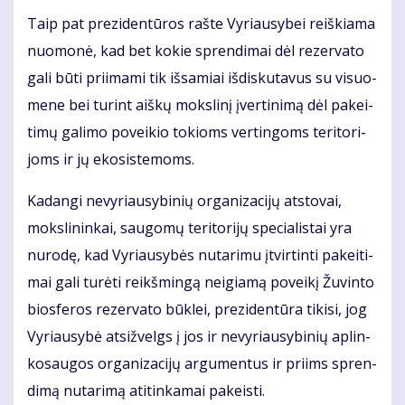
Taip pat pre­zi­den­tū­ros raš­te Vy­riau­sy­bei reiš­kia­ma
nuo­mo­nė, kad bet ko­kie spren­di­mai dėl re­zer­va­to
ga­li bū­ti pri­ima­mi tik iš­sa­miai iš­dis­ku­ta­vus su vi­suo­
me­ne bei tu­rint aiš­kų moks­li­nį įver­ti­ni­mą dėl pa­kei­
ti­mų ga­li­mo po­vei­kio to­kioms ver­tin­goms te­ri­to­ri­
joms ir jų eko­sis­te­moms.
Ka­dan­gi ne­vy­riau­sy­bi­nių or­ga­ni­za­ci­jų at­sto­vai,
moks­li­nin­kai, sau­go­mų te­ri­to­ri­jų spe­cia­lis­tai yra
nu­ro­dę, kad Vy­riau­sy­bės nu­ta­ri­mu įtvir­tin­ti pa­kei­ti­
mai ga­li tu­rė­ti reikš­min­gą ne­igia­mą po­vei­kį Žu­vin­to
bios­fe­ros re­zer­va­to būk­lei, pre­zi­den­tū­ra ti­ki­si, jog
Vy­riau­sy­bė at­si­žvelgs į jos ir ne­vy­riau­sy­bi­nių ap­lin­
ko­sau­gos or­ga­ni­za­ci­jų ar­gu­men­tus ir pri­ims spren­
di­mą nu­ta­ri­mą ati­tin­ka­mai pa­keis­ti.