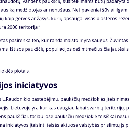
si­nau­do­tų, van­dens paukš­čių su­si­tel­ki­mams bū­tų pa­da­ry­ta d
nu­šaus ką me­džio­to­jas ar ne­nu­šaus. Net pa­vie­niai šū­viai il­gam 
kių kaip ger­vės ar žą­sys, ku­rių ap­sau­gai vi­sas bios­fe­ros re­ze
ra 2000 te­ri­to­ri­ja.“
e­tas pa­si­ren­ka ten, kur ran­da mais­to ir yra sau­gūs. Žu­vin­tas 
ms. Iš­ti­sos paukš­čių po­pu­lia­ci­jos de­šimt­me­čius čia jau­tė­si 
iok­lės plo­tais.
­jos ini­cia­ty­vos
aus L.Rau­do­ni­kio pa­ste­bė­ji­mu, paukš­čių me­džiok­lės įtei­si­ni­ma
ve­jis, Lie­tu­vo­je yra kur kas dau­giau la­bai svar­bių te­ri­to­ri­jų, 
dens paukš­čiai, ta­čiau jo­se paukš­čių me­džiok­lė tei­siš­kai ne­su­
­ma ini­cia­ty­vos įtei­sin­ti tei­sės ak­tuo­se vals­ty­bės pri­si­im­tų įsi­