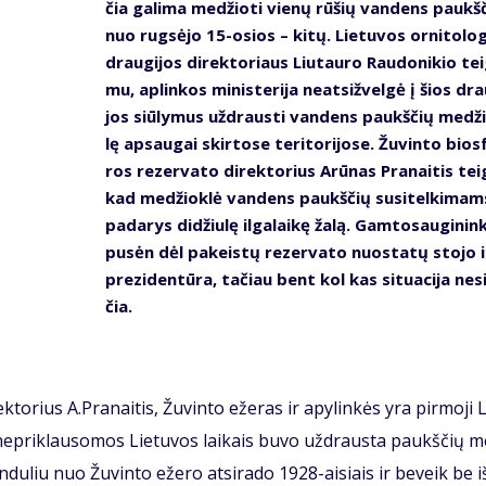
čia ga­li­ma me­džio­ti vie­nų rū­šių van­dens paukš­
nuo rug­sė­jo 15-osios – ki­tų. Lie­tu­vos or­ni­to­lo­
drau­gi­jos di­rek­to­riaus Liu­tau­ro Rau­do­ni­kio tei­
mu, ap­lin­kos mi­nis­te­ri­ja neat­si­žvel­gė į šios dra
jos siū­ly­mus už­draus­ti van­dens paukš­čių me­dž
lę ap­sau­gai skir­to­se te­ri­to­ri­jo­se. Žu­vin­to bios­
ros re­zer­va­to di­rek­to­rius Arū­nas Pra­nai­tis tei­
kad me­džiok­lė van­dens paukš­čių su­si­tel­ki­mam
pa­da­rys di­džiu­lę il­ga­lai­kę ža­lą. Gam­to­sau­gi­nin­
pu­sėn dėl pa­keis­tų re­zer­va­to nuo­sta­tų sto­jo i
pre­zi­den­tū­ra, ta­čiau bent kol kas si­tu­a­ci­ja ne­si
čia.
k­to­rius A.Pra­nai­tis, Žu­vin­to eže­ras ir apy­lin­kės yra pir­mo­ji 
­nės ne­pri­klau­so­mos Lie­tu­vos lai­kais bu­vo už­draus­ta paukš­čių 
n­du­liu nuo Žu­vin­to eže­ro at­si­ra­do 1928-ai­siais ir be­veik be i