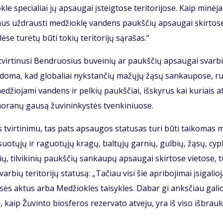
le spe­cia­liai jų ap­sau­gai įsteig­to­se te­ri­to­ri­jo­se. Kaip mi­nė­ja
y­mus už­draus­ti me­džiok­lę van­dens paukš­čių ap­sau­gai skir­to­s
­se tu­rė­tų bū­ti to­kių te­ri­to­ri­jų są­ra­šas.“
­tvir­ti­nu­si Ben­druo­sius bu­vei­nių ar paukš­čių ap­sau­gai svar­b
­ro­do­ma, kad glo­ba­liai nyks­tan­čių ma­žų­jų žą­sų san­kau­po­se, r
 me­džio­ja­mi van­dens ir pel­kių paukš­čiai, iš­sky­rus kai ku­riais a
mo­ra­nų gau­są žu­vi­nin­kys­tės tven­ki­niuo­se.
aus tvir­ti­ni­mu, tas pats ap­sau­gos sta­tu­sas tu­ri bū­ti tai­ko­mas 
­tų­jų ir ra­guo­tų­jų kra­gų, bal­tų­jų gar­nių, gul­bių, žą­sų, cyp­
ių, til­vi­ki­nių paukš­čių san­kau­pų ap­sau­gai skir­to­se vie­to­se, 
ių te­ri­to­ri­jų sta­tu­są: „Ta­čiau vi­si šie ap­ri­bo­ji­mai įsi­ga­lio­
tei­sės ak­tus ar­ba Me­džiok­lės tai­syk­les. Da­bar gi anks­čiau ga­lio
, kaip Žu­vin­to bios­fe­ros re­zer­va­to at­ve­ju, yra iš vi­so iš­brau­