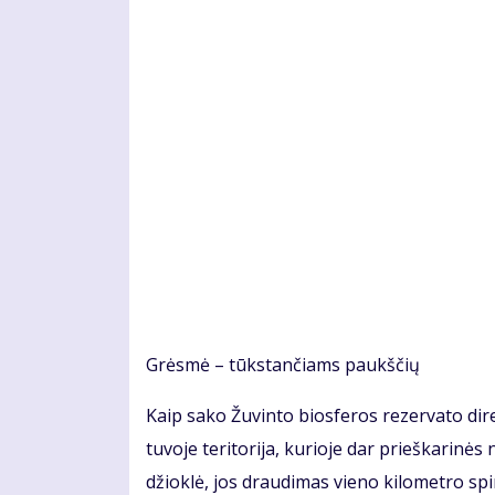
Grės­mė – tūks­tan­čiams paukš­čių
Kaip sa­ko Žu­vin­to bios­fe­ros re­zer­va­to di­re
tu­vo­je te­ri­to­ri­ja, ku­rio­je dar prieš­ka­ri
džiok­lė, jos drau­di­mas vie­no ki­lo­met­ro spi