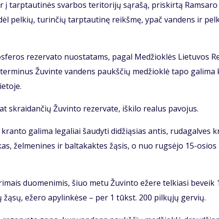
r į tarp­tau­ti­nės svar­bos te­ri­to­ri­jų są­ra­šą, pri­skir­tą Ram­sa­ro
 dėl pel­kių, tu­rin­čių tarp­tau­ti­nę reikš­mę, ypač van­dens ir pel­
ios­fe­ros re­zer­va­to nuo­sta­tams, pa­gal Me­džiok­lės Lie­tu­vos R
y­tus ter­mi­nus Žu­vin­te van­dens paukš­čių me­džiok­lė ta­po ga­li­ma
e­to­je.
rai­dan­čių Žu­vin­to re­zer­va­te, iš­ki­lo re­a­lus pa­vo­jus.
­to ga­li­ma le­ga­liai šau­dy­ti di­dži­ą­sias an­tis, ru­da­gal­ves 
­kas, žel­me­ni­nes ir bal­ta­kak­tes žą­sis, o nuo rug­sė­jo 15-osios
u­ri­mais duo­me­ni­mis, šiuo me­tu Žu­vin­to eže­re tel­kia­si be­veik 
jų žą­sų, eže­ro apy­lin­kė­se – per 1 tūkst. 200 pil­kų­jų ger­vių.