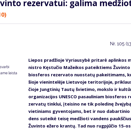
in­to re­zer­va­tui: ga­li­ma me­džio­
10)
Nr.
105 (1
Lie­pos pra­džio­je Vy­riau­sy­bė pri­ta­rė ap­lin­kos m
nist­ro Kęs­tu­čio Ma­žei­kos pa­teik­tiems Žu­vin­to
svarbi
jame leista
bios­fe­ros re­zer­va­to nuo­sta­tų pa­kei­ti­mams, ku
šio­je vie­nin­te­lė­je Lie­tu­vo­je te­ri­to­ri­jo­je, pri­kla
čio­je Jung­ti­nių Tau­tų švie­ti­mo, moks­lo ir kul­tū
or­ga­ni­za­ci­jos UNES­CO pa­sau­li­niam bios­fe­ros r
zer­va­tų tin­klui, įtei­si­no ne tik po­le­di­nę žve­jy­b
vie­ti­niams gy­ven­to­jams, bet ir nuo da­bar­ti­nio
dens su­tei­kė tei­sę me­džio­ti van­dens paukš­čiu
Žu­vin­to eže­ro kran­tų. Tad nuo rug­pjū­čio 15-os