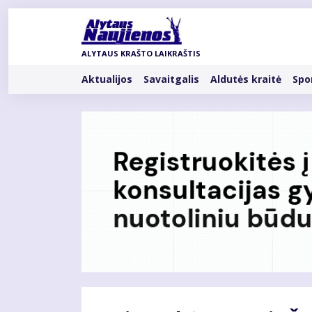
Pereiti
į
pagrindinį
ALYTAUS KRAŠTO LAIKRAŠTIS
turinį
Rubrikos
Aktualijos
Savaitgalis
Aldutės kraitė
Spo