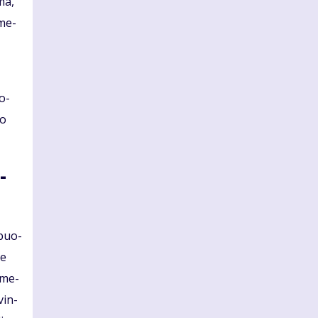
­ma,
 me­
uo­
io
­
­buo­
me
d me­
­vin­