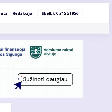
ndinė
rata
Redakcija
Skelbk 0 315 51956
cija