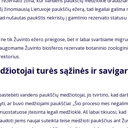
nio re­zer­va­to zo­na, kur van­dens paukš­čių me­džiok­lė drau­džia
į ži­no­miau­sią Lie­tu­vo­je paukš­čių eže­rą, tad le­ga­liai ga­li­ma
, kad nu­šau­tas paukš­tis ne­kris­tų į gam­ti­nio re­zer­va­to sta­tu­su
ų ne tik Žu­vin­to eže­ro pri­ei­go­se, bet ir la­bai svar­bia­me mig­r
u­go­ma­me Žu­vin­to bios­fe­ros re­zer­va­te bo­ta­ni­nio zo­o­lo­gi­n
rek­to­rius.
žio­to­jai tu­rės są­ži­nės ir sa­vi­gar
u pa­ste­bė­ti van­dens paukš­čių me­džio­to­jai, jis tvir­ti­no, kad dar
­ky­ti, ar bu­vo me­džio­ja­mi paukš­čiai: „Šio pro­ce­so mes ne­ga­li­
nuo­sta­tuo­se įtei­sin­ta le­ga­li me­džiok­lė. Aš la­bai ti­kiuo­si, ka
i­nau­do­ti jiems nau­jai su­teik­ta tei­se me­džio­ti paukš­čius ant Žu