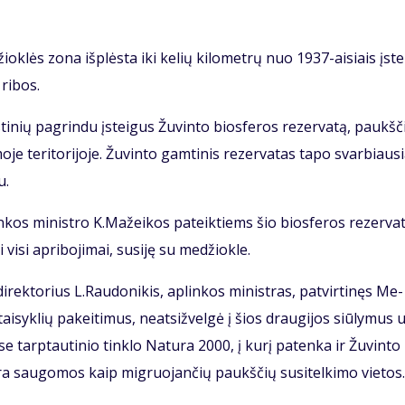
­lės zo­na iš­plės­ta iki ke­lių ki­lo­met­rų nuo 1937-ai­siais įste
 ri­bos.
ti­nių pa­grin­du įstei­gus Žu­vin­to bios­fe­ros re­zer­va­tą, paukš­č
je te­ri­to­ri­jo­je. Žu­vin­to gam­ti­nis re­zer­va­tas ta­po svar­biau­s
u.
in­kos mi­nist­ro K.Ma­žei­kos pa­teik­tiems šio bios­fe­ros re­zer­va­
i­si ap­ri­bo­ji­mai, su­si­ję su me­džiok­le.
di­rek­to­rius L.Rau­do­ni­kis, ap­lin­kos mi­nist­ras, pa­tvir­ti­nęs Me­
e tai­syk­lių pa­kei­ti­mus, neat­si­žvel­gė į šios drau­gi­jos siū­ly­mus 
 tarp­tau­ti­nio tin­klo Na­tu­ra 2000, į ku­rį pa­ten­ka ir Žu­vin­to
os yra sau­go­mos kaip mig­ruo­jan­čių paukš­čių su­si­tel­ki­mo vie­tos.