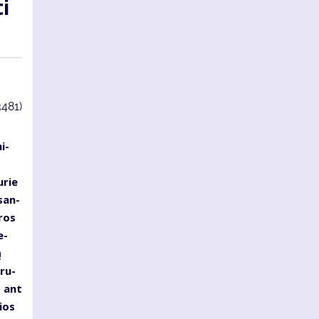
ti
3481)
i­
­rie
u­san­
­ros
e­
ą
 ru­
s ant
ios