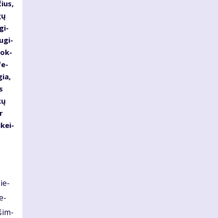
čius,
gų
gi­
u­gi­
iok­
fe­
gia,
s
kų
r
­kei­
Lie­
me­
š­im­