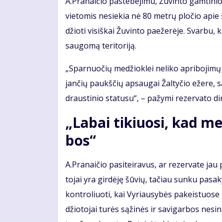
A.Pra­nai­čio pa­ste­bė­ji­mu, Žu­vin­to gam­ti­
vie­to­mis ne­sie­kia nė 80 met­rų plo­čio apie š
džio­ti vi­siš­kai Žu­vin­to pa­e­že­rė­je. Svar­bu
sau­go­mą te­ri­to­ri­ją.
„Spar­nuo­čių me­džiok­lei ne­li­ko ap­ri­bo­ji­m
jan­čių paukš­čių ap­sau­gai Žal­ty­čio eže­re, sa
draus­ti­nio sta­tu­su“, – pa­žy­mi re­zer­va­to di­
„La­bai ti­kiuo­si, kad me­d
bos“
A.Pra­nai­čio pa­si­tei­ra­vus, ar re­zer­va­te ja
to­jai yra gir­dė­ję šū­vių, ta­čiau sun­ku pa­sa
kon­tro­liuo­ti, kai Vy­riau­sy­bės pa­keis­tuo­se 
džio­to­jai tu­rės są­ži­nės ir sa­vi­gar­bos ne­s