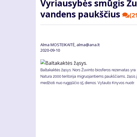
Vy­riau­sy­bės smū­gis Žu­v
van­dens paukš­čius
(2
Alma MOSTEIKAITĖ, alma@ana.lt
2020-09-10
Baltakaktės žąsys. Nors Žuvinto biosferos rezervatas yra 
Natura 2000 teritorija migruojantiems paukščiams, žąsis 
medžioti nuo rugpjūčio 15 dienos. Vytauto Knyvos nuotr.