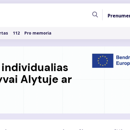
Pagri
Prenume
naviga
rtas
112
Pro memoria