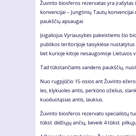
Žu­vin­to bios­fe­ros re­zer­va­tas yra įra­šy­tas i
kon­ven­ci­jai – Jung­ti­nių Tau­tų kon­ven­ci­jai
paukš­čių ap­sau­gai.
Įsi­ga­lio­jus Vy­riau­sy­bės pa­keis­tiems šio b
pub­li­kos te­ri­to­ri­jo­je tai­syk­lė­se nu­sta­t
bet ku­rio­je ki­to­je ne­sau­go­mo­je Lie­tu­vos vi
Tad tūks­tan­čiams van­dens paukš­čių, nuo­lat sk
Nuo rug­pjū­čio 15-osios ant Žu­vin­to eže­ro kran
les, kly­kuo­les an­tis, per­kū­no ože­lius, slan
kuo­duo­tą­sias an­tis, lau­kius.
Žu­vin­to bios­fe­ros re­zer­va­to spe­cia­lis­tų t
tūkst. di­džių­jų an­čių, be­veik 4 tūkst. pil­kų­