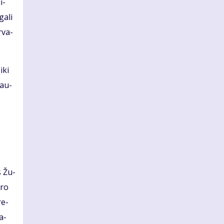
i­
ga­li
r­va­
iki
sau­
s Žu­
pro
re­
pa­