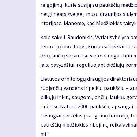
rei­go­ji­mų, ku­rie su­si­ję su paukš­čių me­džiok­
net­gi neat­si­žvel­gė į mū­sų drau­gi­jos siū­l
ri­to­ri­jo­se. Ma­no­me, kad Me­džiok­lės tai­syk­lė
Kaip sa­kė L.Rau­do­ni­kis, Vy­riau­sy­bė yra pa
te­ri­to­ri­jų nuo­sta­tus, ku­riuo­se aiš­kiai nu
džių, an­čių vei­si­mo­se vie­to­se ne­ga­li bū­ti
jais, pa­vyz­džiui, re­gu­liuo­jant di­džių­jų kor­
Lie­tu­vos or­ni­to­lo­gų drau­gi­jos di­rek­to­ri
ruo­jan­čių van­dens ir pel­kių paukš­čių – au­suo
pil­kų­jų ir ki­tų sau­go­mų an­čių, lau­kių, ger­v
rin­čio­se Na­tu­ra 2000 paukš­čių ap­sau­gai svar­b
tie­sio­giai per­kė­lus į sau­go­mų te­ri­to­ri­jų 
paukš­čių me­džiok­lės ri­bo­ji­mų rei­ka­la­vi­mai
mi.“