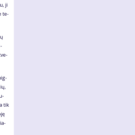
u, ji
e te­
ių
u­
t­ve­
mig­
lių,
tu­
ja tik
­ję
kia­