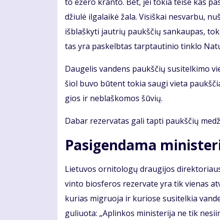
to eže­ro kran­to. Bet, jei to­kia tei­se kas pa­
džiu­lė il­ga­lai­kė ža­la. Vi­siš­kai ne­svar­bu, 
iš­blaš­ky­ti jaut­rių paukš­čių san­kau­pas, to­
tas yra pa­skelb­tas tarp­tau­ti­nio tin­klo Na­tu­
Dau­ge­lis van­dens paukš­čių su­si­tel­ki­mo vi
šiol bu­vo bū­tent to­kia sau­gi vie­ta paukš­čia
gios ir ne­blaš­ko­mos šū­vių.
Da­bar re­zer­va­tas ga­li tap­ti paukš­čių me­dž
Pa­si­gen­da­ma mi­nis­te­ri
Lie­tu­vos or­ni­to­lo­gų drau­gi­jos di­rek­to­ri
vin­to bios­fe­ros re­zer­va­te yra tik vie­nas at­
ku­rias mig­ruo­ja ir ku­rio­se su­si­tel­kia van­
gu­liuo­ta: „Ap­lin­kos mi­nis­te­ri­ja ne tik ne­si­i