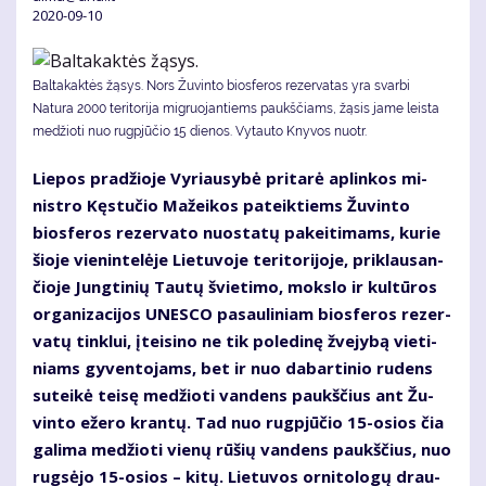
2020-09-10
Baltakaktės žąsys. Nors Žuvinto biosferos rezervatas yra svarbi
Natura 2000 teritorija migruojantiems paukščiams, žąsis jame leista
medžioti nuo rugpjūčio 15 dienos. Vytauto Knyvos nuotr.
Lie­pos pra­džio­je Vy­riau­sy­bė pri­ta­rė ap­lin­kos mi­
nist­ro Kęs­tu­čio Ma­žei­kos pa­teik­tiems Žu­vin­to
bios­fe­ros re­zer­va­to nuo­sta­tų pa­kei­ti­mams, ku­rie
šio­je vie­nin­te­lė­je Lie­tu­vo­je te­ri­to­ri­jo­je, pri­klau­san­
čio­je Jung­ti­nių Tau­tų švie­ti­mo, moks­lo ir kul­tū­ros
or­ga­ni­za­ci­jos UNES­CO pa­sau­li­niam bios­fe­ros re­zer­
va­tų tin­klui, įtei­si­no ne tik po­le­di­nę žve­jy­bą vie­ti­
niams gy­ven­to­jams, bet ir nuo da­bar­ti­nio ru­dens
su­tei­kė tei­sę me­džio­ti van­dens paukš­čius ant Žu­
vin­to eže­ro kran­tų. Tad nuo rug­pjū­čio 15-osios čia
ga­li­ma me­džio­ti vie­nų rū­šių van­dens paukš­čius, nuo
rug­sė­jo 15-osios – ki­tų. Lie­tu­vos or­ni­to­lo­gų drau­