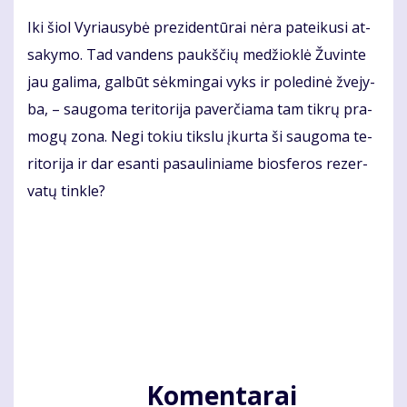
Iki šiol Vy­riau­sy­bė pre­zi­den­tū­rai nė­ra pa­tei­ku­si at­
sa­ky­mo. Tad van­dens paukš­čių me­džiok­lė Žu­vin­te
jau ga­li­ma, gal­būt sėk­min­gai vyks ir po­le­di­nė žve­jy­
ba, – sau­go­ma te­ri­to­ri­ja pa­ver­čia­ma tam tik­rų pra­
mo­gų zo­na. Ne­gi to­kiu tiks­lu įkur­ta ši sau­go­ma te­
ri­to­ri­ja ir dar esan­ti pa­sau­li­nia­me bios­fe­ros re­zer­
va­tų tin­kle?
Komentarai