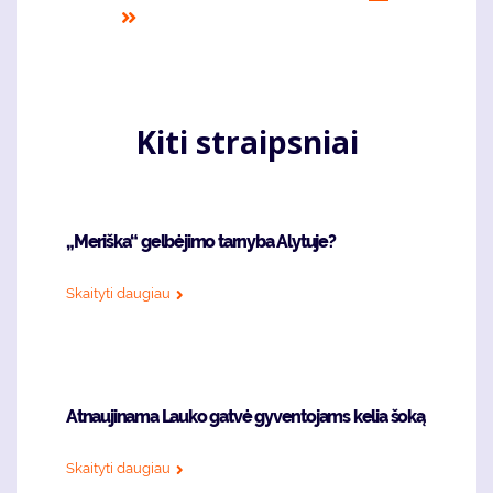
page
puslapis
page
pusla
Last
page
Kiti straipsniai
„Meriška“ gelbėjimo tarnyba Alytuje?
Skaityti daugiau
Atnaujinama Lauko gatvė gyventojams kelia šoką
Skaityti daugiau