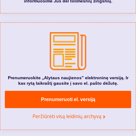
informuosime Jus dėl tolimesnių žingsnių.
Prenumeruokite „Alytaus naujienos” elektroninę versiją. Ir
kas rytą laikraštį gausite į savo el. pašto dėžutę.
Prenumeruoti el. versiją
Peržiūrėti visą leidinių archyvą