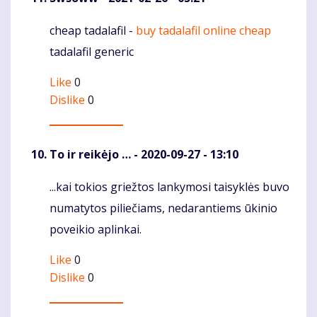
cheap tadalafil -
buy tadalafil online cheap
Komentaras
tadalafil generic
Like
0
Dislike
0
To ir reikėjo …
- 2020-09-27 - 13:10
...kai tokios griežtos lankymosi taisyklės buvo
Komentaras
numatytos piliečiams, nedarantiems ūkinio
poveikio aplinkai.
Like
0
Dislike
0