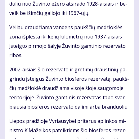
du­liu nuo Žu­vin­to eže­ro at­si­ra­do 1928-ai­siais ir be­
veik be iš­im­čių ga­lio­jo iki 1967-ųjų.
Vė­liau drau­džia­ma van­dens paukš­čių me­džiok­lės
zo­na iš­plės­ta iki ke­lių ki­lo­met­rų nuo 1937-ai­siais
įsteig­to pir­mo­jo ša­ly­je Žu­vin­to gam­ti­nio re­zer­va­to
ri­bos.
2002-ai­siais šio re­zer­va­to ir gre­ti­mų draus­ti­nių pa­
grin­du įstei­gus Žu­vin­to bios­fe­ros re­zer­va­tą, paukš­
čių me­džiok­lė drau­džia­ma vi­so­je šio­je sau­go­mo­je
te­ri­to­ri­jo­je. Žu­vin­to gam­ti­nis re­zer­va­tas ta­po svar­
biau­sia bios­fe­ros re­zer­va­to da­li­mi ar­ba bran­duo­liu.
Lie­pos pra­džio­je Vy­riau­sy­bei pri­ta­rus ap­lin­kos mi­
nist­ro K.Ma­žei­kos pa­teik­tiems šio bios­fe­ros re­zer­