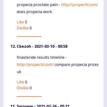
propecia prostate pain -
http://propechl.com/
Komentaras
does propecia work
Like
0
Dislike
0
Cbezoh
- 2021-03-10 - 00:58
finasteride results timeline -
Komentaras
http://propechl.com/
compare propecia prices
uk
Like
0
Dislike
0
Swsoww
- 2021-02-26 - 05:21