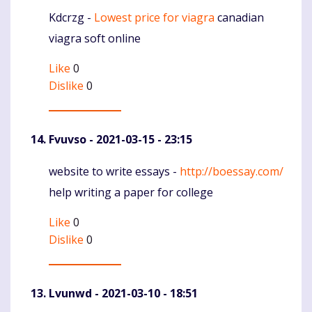
Kdcrzg -
Lowest price for viagra
canadian
Komentaras
viagra soft online
Like
0
Dislike
0
Fvuvso
- 2021-03-15 - 23:15
website to write essays -
http://boessay.com/
Komentaras
help writing a paper for college
Like
0
Dislike
0
Lvunwd
- 2021-03-10 - 18:51