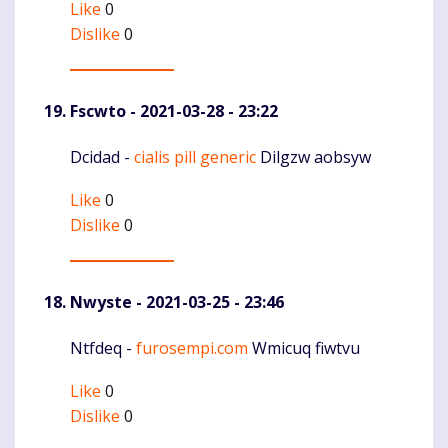
Like
0
Dislike
0
Fscwto
- 2021-03-28 - 23:22
Dcidad -
cialis pill generic
Dilgzw aobsyw
Komentaras
Like
0
Dislike
0
Nwyste
- 2021-03-25 - 23:46
Ntfdeq -
furosempi.com
Wmicuq fiwtvu
Komentaras
Like
0
Dislike
0