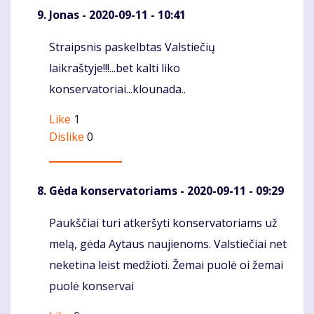
Jonas
- 2020-09-11 - 10:41
Straipsnis paskelbtas Valstiečių
Komentaras
laikraštyje!!!...bet kalti liko
konservatoriai...klounada..
Like
1
Dislike
0
Gėda konservatoriams
- 2020-09-11 - 09:29
Paukščiai turi atkeršyti konservatoriams už
Komentaras
melą, gėda Aytaus naujienoms. Valstiečiai net
neketina leist medžioti. Žemai puolė oi žemai
puolė konservai