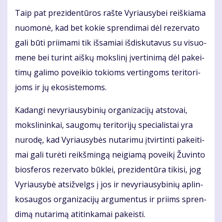
Taip pat pre­zi­den­tū­ros raš­te Vy­riau­sy­bei reiš­kia­ma
nuo­mo­nė, kad bet ko­kie spren­di­mai dėl re­zer­va­to
ga­li bū­ti pri­ima­mi tik iš­sa­miai iš­dis­ku­ta­vus su vi­suo­
me­ne bei tu­rint aiš­kų moks­li­nį įver­ti­ni­mą dėl pa­kei­
ti­mų ga­li­mo po­vei­kio to­kioms ver­tin­goms te­ri­to­ri­
joms ir jų eko­sis­te­moms.
Ka­dan­gi ne­vy­riau­sy­bi­nių or­ga­ni­za­ci­jų at­sto­vai,
moks­li­nin­kai, sau­go­mų te­ri­to­ri­jų spe­cia­lis­tai yra
nu­ro­dę, kad Vy­riau­sy­bės nu­ta­ri­mu įtvir­tin­ti pa­kei­ti­
mai ga­li tu­rė­ti reikš­min­gą ne­igia­mą po­vei­kį Žu­vin­to
bios­fe­ros re­zer­va­to būk­lei, pre­zi­den­tū­ra ti­ki­si, jog
Vy­riau­sy­bė at­si­žvelgs į jos ir ne­vy­riau­sy­bi­nių ap­lin­
ko­sau­gos or­ga­ni­za­ci­jų ar­gu­men­tus ir pri­ims spren­
di­mą nu­ta­ri­mą ati­tin­ka­mai pa­keis­ti.