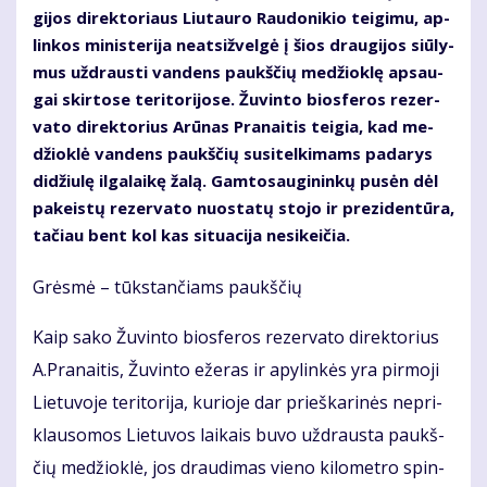
gi­jos di­rek­to­riaus Liu­tau­ro Rau­do­ni­kio tei­gi­mu, ap­
lin­kos mi­nis­te­ri­ja neat­si­žvel­gė į šios drau­gi­jos siū­ly­
mus už­draus­ti van­dens paukš­čių me­džiok­lę ap­sau­
gai skir­to­se te­ri­to­ri­jo­se. Žu­vin­to bios­fe­ros re­zer­
va­to di­rek­to­rius Arū­nas Pra­nai­tis tei­gia, kad me­
džiok­lė van­dens paukš­čių su­si­tel­ki­mams pa­da­rys
di­džiu­lę il­ga­lai­kę ža­lą. Gam­to­sau­gi­nin­kų pu­sėn dėl
pa­keis­tų re­zer­va­to nuo­sta­tų sto­jo ir pre­zi­den­tū­ra,
ta­čiau bent kol kas si­tu­a­ci­ja ne­si­kei­čia.
Grės­mė – tūks­tan­čiams paukš­čių
Kaip sa­ko Žu­vin­to bios­fe­ros re­zer­va­to di­rek­to­rius
A.Pra­nai­tis, Žu­vin­to eže­ras ir apy­lin­kės yra pir­mo­ji
Lie­tu­vo­je te­ri­to­ri­ja, ku­rio­je dar prieš­ka­ri­nės ne­pri­
klau­so­mos Lie­tu­vos lai­kais bu­vo už­draus­ta paukš­
čių me­džiok­lė, jos drau­di­mas vie­no ki­lo­met­ro spin­