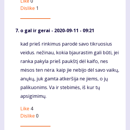
Like
0
Dislike
1
o gal ir gerai
- 2020-09-11 - 09:21
kad prieš rinkimus parodė savo tikruosius
Komentaras
veidus. nežinau, kokia bjaurastim gali būti, jei
ranka pakyla prieš paukštį dėl kaifo, nes
mėsos ten nėra. kaip jie nebijo dėl savo vaikų,
anųkų, juk gamta atkeršija ne jiems, o jų
palikuonims. Va ir stebimės, iš kur tų
apsigimimų.
Like
4
Dislike
0