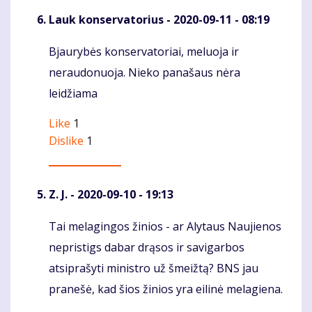
Lauk konservatorius
- 2020-09-11 - 08:19
Bjaurybės konservatoriai, meluoja ir
Komentaras
neraudonuoja. Nieko panašaus nėra
leidžiama
Like
1
Dislike
1
Z. J.
- 2020-09-10 - 19:13
Tai melagingos žinios - ar Alytaus Naujienos
Komentaras
nepristigs dabar drąsos ir savigarbos
atsiprašyti ministro už šmeižtą? BNS jau
pranešė, kad šios žinios yra eilinė melagiena.