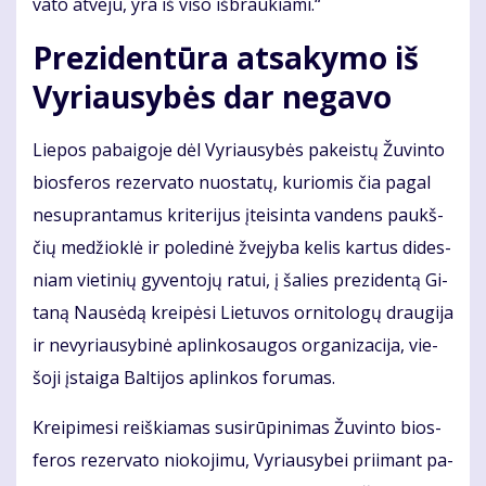
va­to at­ve­ju, yra iš vi­so iš­brau­kia­mi.“
Pre­zi­den­tū­ra at­sa­ky­mo iš
Vy­riau­sy­bės dar ne­ga­vo
Lie­pos pa­bai­go­je dėl Vy­riau­sy­bės pa­keis­tų Žu­vin­to
bios­fe­ros re­zer­va­to nuo­sta­tų, ku­rio­mis čia pa­gal
ne­su­pran­ta­mus kri­te­ri­jus įtei­sin­ta van­dens paukš­
čių me­džiok­lė ir po­le­di­nė žve­jy­ba ke­lis kar­tus di­des­
niam vie­ti­nių gy­ven­to­jų ra­tui, į ša­lies pre­zi­den­tą Gi­
ta­ną Nau­sė­dą krei­pė­si Lie­tu­vos or­ni­to­lo­gų drau­gi­ja
ir ne­vy­riau­sy­bi­nė ap­lin­ko­sau­gos or­ga­ni­za­ci­ja, vie­
šo­ji įstai­ga Bal­ti­jos ap­lin­kos fo­ru­mas.
Krei­pi­me­si reiš­kia­mas su­si­rū­pi­ni­mas Žu­vin­to bios­
fe­ros re­zer­va­to nio­ko­ji­mu, Vy­riau­sy­bei pri­imant pa­