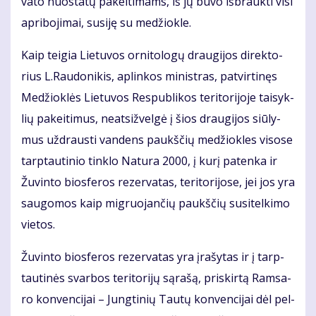
va­to nuo­sta­tų pa­kei­ti­mams, iš jų bu­vo iš­brauk­ti vi­si
ap­ri­bo­ji­mai, su­si­ję su me­džiok­le.
Kaip tei­gia Lie­tu­vos or­ni­to­lo­gų drau­gi­jos di­rek­to­
rius L.Rau­do­ni­kis, ap­lin­kos mi­nist­ras, pa­tvir­ti­nęs
Me­džiok­lės Lie­tu­vos Res­pub­li­kos te­ri­to­ri­jo­je tai­syk­
lių pa­kei­ti­mus, neat­si­žvel­gė į šios drau­gi­jos siū­ly­
mus už­draus­ti van­dens paukš­čių me­džiok­les vi­so­se
tarp­tau­ti­nio tin­klo Na­tu­ra 2000, į ku­rį pa­ten­ka ir
Žu­vin­to bios­fe­ros re­zer­va­tas, te­ri­to­ri­jo­se, jei jos yra
sau­go­mos kaip mig­ruo­jan­čių paukš­čių su­si­tel­ki­mo
vie­tos.
Žu­vin­to bios­fe­ros re­zer­va­tas yra įra­šy­tas ir į tarp­
tau­ti­nės svar­bos te­ri­to­ri­jų są­ra­šą, pri­skir­tą Ram­sa­
ro kon­ven­ci­jai – Jung­ti­nių Tau­tų kon­ven­ci­jai dėl pel­