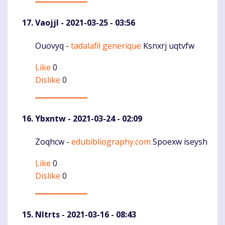
Vaojjl
- 2021-03-25 - 03:56
Ouovyq -
tadalafil generique
Ksnxrj uqtvfw
Komentaras
Like
0
Dislike
0
Ybxntw
- 2021-03-24 - 02:09
Zoqhcw -
edubibliography.com
Spoexw iseysh
Komentaras
Like
0
Dislike
0
Nltrts
- 2021-03-16 - 08:43