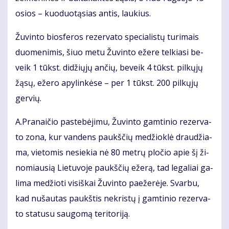
osios – kuo­duo­tą­sias an­tis, lau­kius.
Žu­vin­to bios­fe­ros re­zer­va­to spe­cia­lis­tų tu­ri­mais
duo­me­ni­mis, šiuo me­tu Žu­vin­to eže­re tel­kia­si be­
veik 1 tūkst. di­džių­jų an­čių, be­veik 4 tūkst. pil­kų­jų
žą­sų, eže­ro apy­lin­kė­se – per 1 tūkst. 200 pil­kų­jų
ger­vių.
A.Pra­nai­čio pa­ste­bė­ji­mu, Žu­vin­to gam­ti­nio re­zer­va­
to zo­na, kur van­dens paukš­čių me­džiok­lė drau­džia­
ma, vie­to­mis ne­sie­kia nė 80 met­rų plo­čio apie šį ži­
no­miau­sią Lie­tu­vo­je paukš­čių eže­rą, tad le­ga­liai ga­
li­ma me­džio­ti vi­siš­kai Žu­vin­to pa­e­že­rė­je. Svar­bu,
kad nu­šau­tas paukš­tis ne­kris­tų į gam­ti­nio re­zer­va­
to sta­tu­su sau­go­mą te­ri­to­ri­ją.