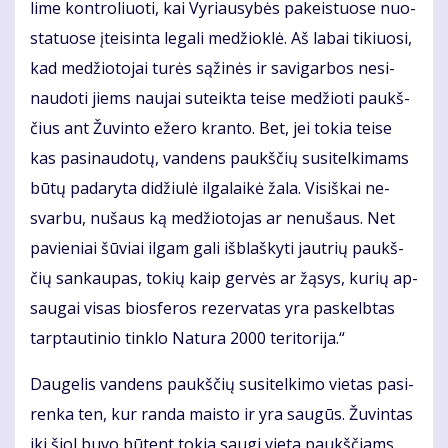
li­me kon­tro­liuo­ti, kai Vy­riau­sy­bės pa­keis­tuo­se nuo­
sta­tuo­se įtei­sin­ta le­ga­li me­džiok­lė. Aš la­bai ti­kiuo­si,
kad me­džio­to­jai tu­rės są­ži­nės ir sa­vi­gar­bos ne­si­
nau­do­ti jiems nau­jai su­teik­ta tei­se me­džio­ti paukš­
čius ant Žu­vin­to eže­ro kran­to. Bet, jei to­kia tei­se
kas pa­si­nau­do­tų, van­dens paukš­čių su­si­tel­ki­mams
bū­tų pa­da­ry­ta di­džiu­lė il­ga­lai­kė ža­la. Vi­siš­kai ne­
svar­bu, nu­šaus ką me­džio­to­jas ar ne­nu­šaus. Net
pa­vie­niai šū­viai il­gam ga­li iš­blaš­ky­ti jaut­rių paukš­
čių san­kau­pas, to­kių kaip ger­vės ar žą­sys, ku­rių ap­
sau­gai vi­sas bios­fe­ros re­zer­va­tas yra pa­skelb­tas
tarp­tau­ti­nio tin­klo Na­tu­ra 2000 te­ri­to­ri­ja.“
Dau­ge­lis van­dens paukš­čių su­si­tel­ki­mo vie­tas pa­si­
ren­ka ten, kur ran­da mais­to ir yra sau­gūs. Žu­vin­tas
iki šiol bu­vo bū­tent to­kia sau­gi vie­ta paukš­čiams.