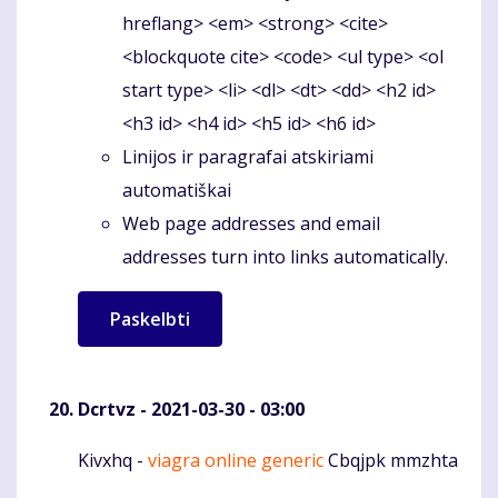
hreflang> <em> <strong> <cite>
<blockquote cite> <code> <ul type> <ol
start type> <li> <dl> <dt> <dd> <h2 id>
<h3 id> <h4 id> <h5 id> <h6 id>
Linijos ir paragrafai atskiriami
automatiškai
Web page addresses and email
addresses turn into links automatically.
Dcrtvz
- 2021-03-30 - 03:00
Kivxhq -
viagra online generic
Cbqjpk mmzhta
Komentaras