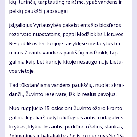
kių, tu­rin­čių tarp­tau­ti­nę reikš­mę, ypač van­dens ir
pel­kių paukš­čių ap­sau­gai.
Įsi­ga­lio­jus Vy­riau­sy­bės pa­keis­tiems šio bios­fe­ros
re­zer­va­to nuo­sta­tams, pa­gal Me­džiok­lės Lie­tu­vos
Res­pub­li­kos te­ri­to­ri­jo­je tai­syk­lė­se nu­sta­ty­tus ter­
mi­nus Žu­vin­te van­dens paukš­čių me­džiok­lė ta­po
ga­li­ma kaip bet ku­rio­je ki­to­je ne­sau­go­mo­je Lie­tu­
vos vie­to­je.
Tad tūks­tan­čiams van­dens paukš­čių, nuo­lat skrai­
dan­čių Žu­vin­to re­zer­va­te, iš­ki­lo re­a­lus pa­vo­jus.
Nuo rug­pjū­čio 15-osios ant Žu­vin­to eže­ro kran­to
ga­li­ma le­ga­liai šau­dy­ti di­dži­ą­sias an­tis, ru­da­gal­ves
kryk­les, kly­kuo­les an­tis, per­kū­no ože­lius, slan­kas,
žel­me­ni­nes ir bal­ta­kak­tes žą­sis, o nuo rug­sė­jo 15-