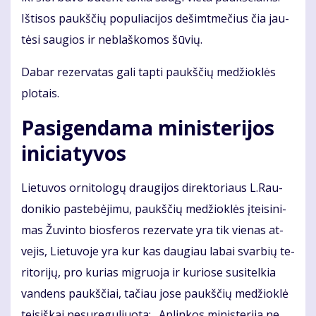
Iš­ti­sos paukš­čių po­pu­lia­ci­jos de­šimt­me­čius čia jau­
tė­si sau­gios ir ne­blaš­ko­mos šū­vių.
Da­bar re­zer­va­tas ga­li tap­ti paukš­čių me­džiok­lės
plo­tais.
Pa­si­gen­da­ma mi­nis­te­ri­jos
ini­cia­ty­vos
Lie­tu­vos or­ni­to­lo­gų drau­gi­jos di­rek­to­riaus L.Rau­
do­ni­kio pa­ste­bė­ji­mu, paukš­čių me­džiok­lės įtei­si­ni­
mas Žu­vin­to bios­fe­ros re­zer­va­te yra tik vie­nas at­
ve­jis, Lie­tu­vo­je yra kur kas dau­giau la­bai svar­bių te­
ri­to­ri­jų, pro ku­rias mig­ruo­ja ir ku­rio­se su­si­tel­kia
van­dens paukš­čiai, ta­čiau jo­se paukš­čių me­džiok­lė
tei­siš­kai ne­su­re­gu­liuo­ta: „Ap­lin­kos mi­nis­te­ri­ja ne