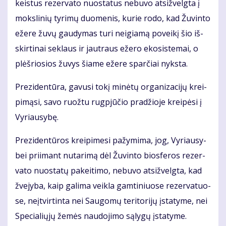
keis­tus re­zer­va­to nuo­sta­tus ne­bu­vo at­si­žvelg­ta į
moks­li­nių ty­ri­mų duo­me­nis, ku­rie ro­do, kad Žu­vin­to
eže­re žu­vų gau­dy­mas tu­ri ne­igia­mą po­vei­kį šio iš­
skir­ti­nai sek­laus ir jaut­raus eže­ro eko­sis­te­mai, o
plėš­rio­sios žu­vys šia­me eže­re spar­čiai nyks­ta.
Pre­zi­den­tū­ra, ga­vu­si to­kį mi­nė­tų or­ga­ni­za­ci­jų krei­
pi­mą­si, sa­vo ruož­tu rug­pjū­čio pra­džio­je krei­pė­si į
Vy­riau­sy­bę.
Pre­zi­den­tū­ros krei­pi­me­si pa­žy­mi­ma, jog, Vy­riau­sy­
bei pri­imant nu­ta­ri­mą dėl Žu­vin­to bios­fe­ros re­zer­
va­to nuo­sta­tų pa­kei­ti­mo, ne­bu­vo at­si­žvelg­ta, kad
žve­jy­ba, kaip ga­li­ma veik­la gam­ti­niuo­se re­zer­va­tuo­
se, ne­įtvir­tin­ta nei Sau­go­mų te­ri­to­ri­jų įsta­ty­me, nei
Spe­cia­lių­jų že­mės nau­do­ji­mo są­ly­gų įsta­ty­me.