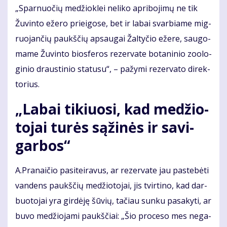
„Spar­nuo­čių me­džiok­lei ne­li­ko ap­ri­bo­ji­mų ne tik
Žu­vin­to eže­ro pri­ei­go­se, bet ir la­bai svar­bia­me mig­
ruo­jan­čių paukš­čių ap­sau­gai Žal­ty­čio eže­re, sau­go­
ma­me Žu­vin­to bios­fe­ros re­zer­va­te bo­ta­ni­nio zo­o­lo­
gi­nio draus­ti­nio sta­tu­su“, – pa­žy­mi re­zer­va­to di­rek­
to­rius.
„La­bai ti­kiuo­si, kad me­džio­
to­jai tu­rės są­ži­nės ir sa­vi­
gar­bos“
A.Pra­nai­čio pa­si­tei­ra­vus, ar re­zer­va­te jau pa­ste­bė­ti
van­dens paukš­čių me­džio­to­jai, jis tvir­ti­no, kad dar­
buo­to­jai yra gir­dė­ję šū­vių, ta­čiau sun­ku pa­sa­ky­ti, ar
bu­vo me­džio­ja­mi paukš­čiai: „Šio pro­ce­so mes ne­ga­