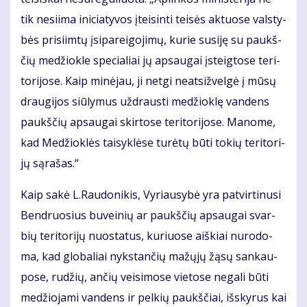
tik ne­si­i­ma ini­cia­ty­vos įtei­sin­ti tei­sės ak­tuo­se vals­ty­
bės pri­si­im­tų įsi­pa­rei­go­ji­mų, ku­rie su­si­ję su paukš­
čių me­džiok­le spe­cia­liai jų ap­sau­gai įsteig­to­se te­ri­
to­ri­jo­se. Kaip mi­nė­jau, ji net­gi neat­si­žvel­gė į mū­sų
drau­gi­jos siū­ly­mus už­draus­ti me­džiok­lę van­dens
paukš­čių ap­sau­gai skir­to­se te­ri­to­ri­jo­se. Ma­no­me,
kad Me­džiok­lės tai­syk­lė­se tu­rė­tų bū­ti to­kių te­ri­to­ri­
jų są­ra­šas.“
Kaip sa­kė L.Rau­do­ni­kis, Vy­riau­sy­bė yra pa­tvir­ti­nu­si
Ben­druo­sius bu­vei­nių ar paukš­čių ap­sau­gai svar­
bių te­ri­to­ri­jų nuo­sta­tus, ku­riuo­se aiš­kiai nu­ro­do­
ma, kad glo­ba­liai nyks­tan­čių ma­žų­jų žą­sų san­kau­
po­se, ru­džių, an­čių vei­si­mo­se vie­to­se ne­ga­li bū­ti
me­džio­ja­mi van­dens ir pel­kių paukš­čiai, iš­sky­rus kai