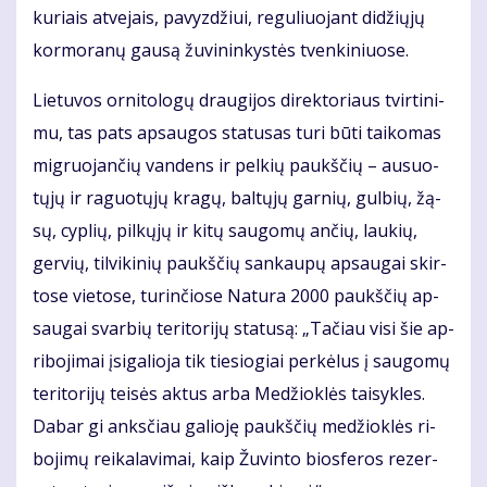
ku­riais at­ve­jais, pa­vyz­džiui, re­gu­liuo­jant di­džių­jų
kor­mo­ra­nų gau­są žu­vi­nin­kys­tės tven­ki­niuo­se.
Lie­tu­vos or­ni­to­lo­gų drau­gi­jos di­rek­to­riaus tvir­ti­ni­
mu, tas pats ap­sau­gos sta­tu­sas tu­ri bū­ti tai­ko­mas
mig­ruo­jan­čių van­dens ir pel­kių paukš­čių – au­suo­
tų­jų ir ra­guo­tų­jų kra­gų, bal­tų­jų gar­nių, gul­bių, žą­
sų, cyp­lių, pil­kų­jų ir ki­tų sau­go­mų an­čių, lau­kių,
ger­vių, til­vi­ki­nių paukš­čių san­kau­pų ap­sau­gai skir­
to­se vie­to­se, tu­rin­čio­se Na­tu­ra 2000 paukš­čių ap­
sau­gai svar­bių te­ri­to­ri­jų sta­tu­są: „Ta­čiau vi­si šie ap­
ri­bo­ji­mai įsi­ga­lio­ja tik tie­sio­giai per­kė­lus į sau­go­mų
te­ri­to­ri­jų tei­sės ak­tus ar­ba Me­džiok­lės tai­syk­les.
Da­bar gi anks­čiau ga­lio­ję paukš­čių me­džiok­lės ri­
bo­ji­mų rei­ka­la­vi­mai, kaip Žu­vin­to bios­fe­ros re­zer­