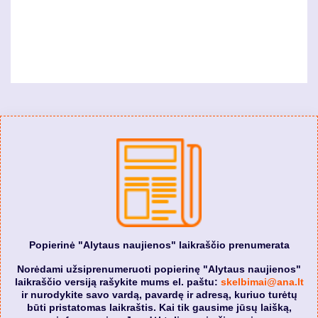
Popierinė "Alytaus naujienos" laikraščio prenumerata
Norėdami užsiprenumeruoti popierinę "Alytaus naujienos"
laikraščio versiją rašykite mums el. paštu:
skelbimai@ana.lt
ir nurodykite savo vardą, pavardę ir adresą, kuriuo turėtų
būti pristatomas laikraštis. Kai tik gausime jūsų laišką,