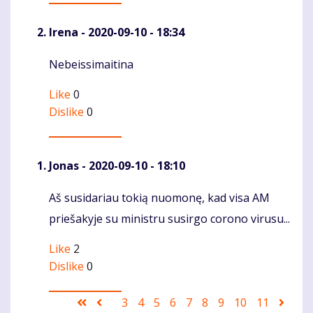
Irena
- 2020-09-10 - 18:34
Nebeissimaitina
Komentaras
Like
0
Dislike
0
Jonas
- 2020-09-10 - 18:10
Aš susidariau tokią nuomonę, kad visa AM
Komentaras
priešakyje su ministru susirgo corono virusu...
Like
2
Dislike
0
Pagination
First
Ankstesnis
Puslapis
3
Puslapis
4
Puslapis
5
Puslapis
6
Puslapis
7
Puslapis
8
Puslapis
9
Current
10
Puslapis
11
Sekan