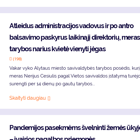
At­lei­dus ad­mi­nist­ra­ci­jos va­do­vus ir po an­tro
bal­sa­vi­mo pa­sky­rus lai­ki­ną­jį di­rek­to­rių, me­ras
ta­ry­bos na­rius kvie­tė vie­ny­ti jė­gas
(198)
Va­kar vy­ko Aly­taus mies­to sa­vi­val­dy­bės ta­ry­bos po­sė­dis, ku­rį
me­ras Ne­ri­jus Ce­siu­lis pa­gal Vie­tos sa­vi­val­dos įsta­ty­mą tu­rė­j
su­reng­ti per 14 die­nų po gau­tų ta­ry­bos...
Skaityti daugiau
Pan­de­mi­jos pa­sek­mėms švel­nin­ti že­mės ūky­j
– įvai­rios pa­gal­bos prie­mo­nės