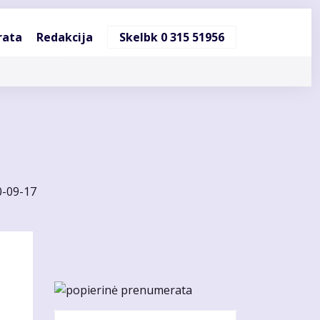
ndinė
rata
Redakcija
Skelbk 0 315 51956
cija
0-09-17