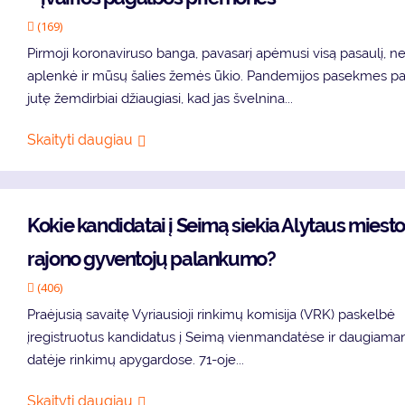
(169)
Pir­mo­ji ko­ro­na­vi­ru­so ban­ga, pa­va­sa­rį apė­mu­si vi­są pa­sau­lį, n
ap­len­kė ir mū­sų ša­lies že­mės ūkio. Pan­de­mi­jos pa­sek­mes p
ju­tę žem­dir­biai džiau­gia­si, kad jas švel­ni­na...
Skaityti daugiau
Ko­kie kan­di­da­tai į Sei­mą sie­kia Aly­taus mies­to 
ra­jo­no gy­ven­to­jų pa­lan­ku­mo?
(406)
Pra­ėju­sią sa­vai­tę Vy­riau­sio­ji rin­ki­mų ko­mi­si­ja (VRK) pa­skel­bė
įre­gist­ruo­tus kan­di­da­tus į Sei­mą vien­man­da­tė­se ir dau­gia­ma
da­tė­je rin­ki­mų apy­gar­do­se. 71-oje...
Skaityti daugiau