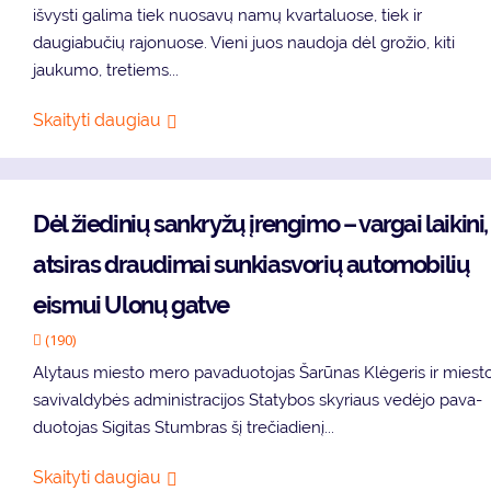
išvysti galima tiek nuosavų namų kvartaluose, tiek ir
daugiabučių rajonuose. Vieni juos naudoja dėl grožio, kiti
jaukumo, tretiems...
Skaityti daugiau
Dėl žie­di­nių san­kry­žų įren­gi­mo – var­gai lai­ki­ni,
at­si­ras drau­di­mai sun­kias­vo­rių au­to­mo­bi­lių
eis­mui Ulo­nų gat­ve
(190)
Aly­taus mies­to me­ro pa­va­duo­to­jas Ša­rū­nas Klė­ge­ris ir mies­t
sa­vi­val­dy­bės ad­mi­nist­ra­ci­jos Sta­ty­bos sky­riaus ve­dė­jo pa­va­
duo­to­jas Si­gi­tas Stumb­ras šį tre­čia­die­nį...
Skaityti daugiau