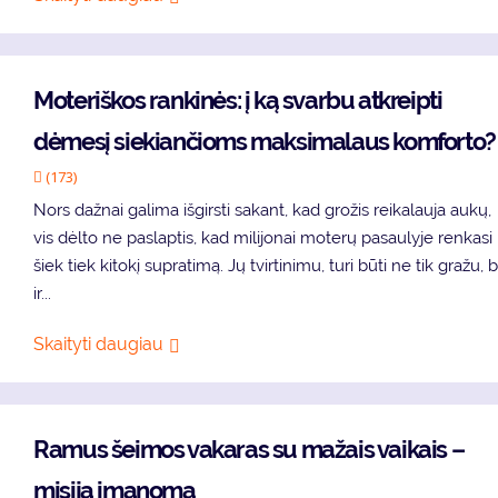
Moteriškos rankinės: į ką svarbu atkreipti
dėmesį siekiančioms maksimalaus komforto?
(173)
Nors dažnai galima išgirsti sakant, kad grožis reikalauja aukų,
vis dėlto ne paslaptis, kad milijonai moterų pasaulyje renkasi
šiek tiek kitokį supratimą. Jų tvirtinimu, turi būti ne tik gražu, 
ir...
Skaityti daugiau
Ramus šeimos vakaras su mažais vaikais –
misija įmanoma