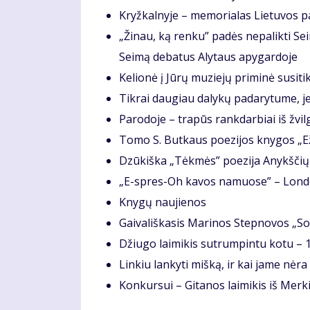
Kryž­kal­ny­je – me­mo­ria­las Lie­tu­vos p
„
Ži­nau, ką ren­ku” pa­dės ne­pa­lik­ti Sei­m
Sei­mą de­ba­tus Aly­taus apy­gar­do­je
Ke­lio­nė į Jū­rų mu­zie­jų pri­mi­nė su­si­ti
Tik­rai dau­giau da­ly­kų pa­da­ry­tu­me, j
Pa­ro­do­je – tra­pūs rank­dar­biai iš žvil­
To­mo S. But­kaus po­ezi­jos kny­gos „Ež
Dzūkiška „Tėk­mės” po­ezi­ja Anykš­čių
„
E-spres-Oh ka­vos na­muo­se” – Lon­do­n
Knygų naujienos
Gai­va­liš­ka­sis Ma­ri­nos Step­no­vos „So
Džiu­go lai­mi­kis su­trum­pin­tu ko­tu 
Lin­kiu lan­ky­ti miš­ką, ir kai ja­me nė­r
Kon­kur­sui – Gi­ta­nos lai­mi­kis iš Mer­k