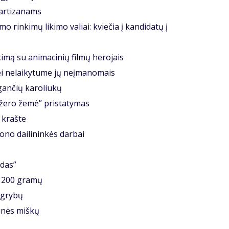
ar­ti­za­nams
o rin­ki­mų li­ki­mo va­liai: kvie­čia į kan­di­da­tų į
­ki­mą su ani­ma­ci­nių fil­mų he­ro­jais
ei ne­lai­ky­tu­me jų ne­įma­no­mais
gan­čių ka­ro­liu­kų
e­ro že­mė” pri­sta­ty­mas
 kraš­te
o dai­li­nin­kės dar­bai
­das”
– 1200 gra­mų
a gry­bų
i­nės miš­kų