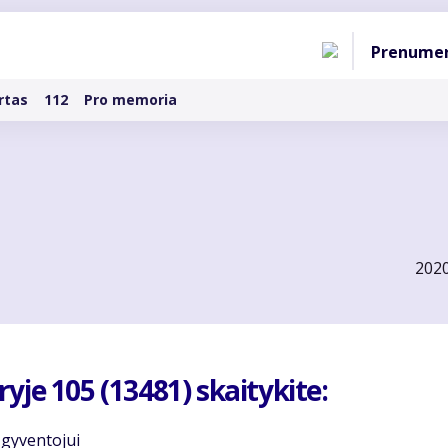
Pagri
Prenume
naviga
rtas
112
Pro memoria
202
je 105 (13481) skaitykite:
 gy­ven­to­jui