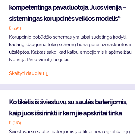
kompetentinga pavaduotoja. Juos vienija –
sistemingas korupcinės veiklos modelis“
(291)
Korupcinio pobūdžio schemas yra labai sudėtinga įrodyti,
kadangi dauguma tokių schemų būna gerai užmaskuotos ir
užslėptos. Kažkas sako, kad kalbu emocijomis ir apšmeižiau
Neringą Rinkevičiūtę be jokių...
Skaityti daugiau
Ko tikėtis iš šviestuvų su saulės baterijomis,
kaip juos išsirinkti ir kam jie apskritai tinka
(163)
Šviestuvai su saulės baterijomis jau tikrai nėra egzotika ir jų