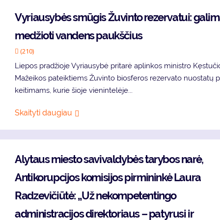
Vy­riau­sy­bės smū­gis Žu­vin­to re­zer­va­tui: ga­li­
me­džio­ti van­dens paukš­čius
(210)
Lie­pos pra­džio­je Vy­riau­sy­bė pri­ta­rė ap­lin­kos mi­nist­ro Kęs­tu­či
Ma­žei­kos pa­teik­tiems Žu­vin­to bios­fe­ros re­zer­va­to nuo­sta­tų 
kei­ti­mams, ku­rie šio­je vie­nin­te­lė­je...
Skaityti daugiau
Alytaus miesto savivaldybės tarybos narė,
Antikorupcijos komisijos pirmininkė Laura
Radzevičiūtė: „Už nekompetentingo
administracijos direktoriaus – patyrusi ir