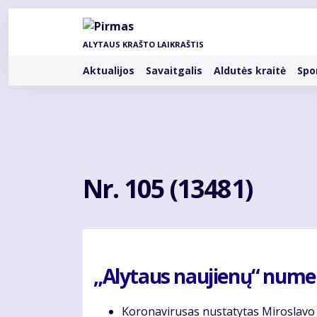
Pereiti
į
pagrindinį
ALYTAUS KRAŠTO LAIKRAŠTIS
turinį
Rubrikos
Aktualijos
Savaitgalis
Aldutės kraitė
Spo
Nr. 105 (13481)
„Alytaus naujienų“ numery
Ko­ro­na­vi­ru­sas nu­sta­ty­tas Mi­ros­la­vo