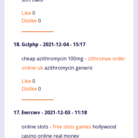
Like
0
Dislike
0
Gclphp
- 2021-12-04 - 15:17
cheap azithromycin 100mg -
zithromax order
Komentaras
online uk
azithromycin generic
Like
0
Dislike
0
Ewrcwv
- 2021-12-03 - 11:18
online slots -
free slots games
hollywood
Komentaras
casino online real money