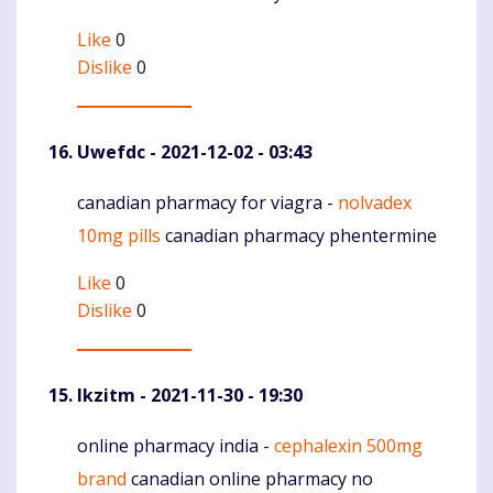
Like
0
Dislike
0
Uwefdc
- 2021-12-02 - 03:43
canadian pharmacy for viagra -
nolvadex
Komentaras
10mg pills
canadian pharmacy phentermine
Like
0
Dislike
0
Ikzitm
- 2021-11-30 - 19:30
online pharmacy india -
cephalexin 500mg
Komentaras
brand
canadian online pharmacy no