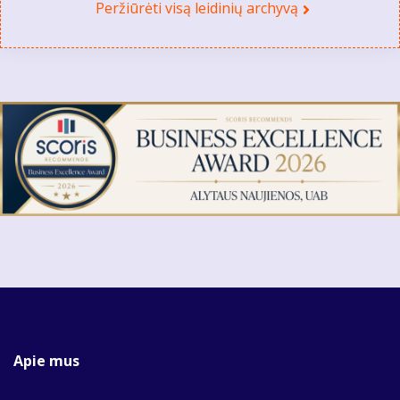
Peržiūrėti visą leidinių archyvą
Apie mus