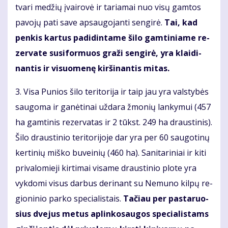
tva­ri me­džių įvai­ro­vė ir ta­ria­mai nuo vi­sų gam­tos
pa­vo­jų pa­ti sa­ve ap­sau­go­jan­ti sen­gi­rė.
Tai, kad
pen­kis kar­tus pa­di­din­ta­me ši­lo gam­ti­nia­me re­
zer­va­te su­si­for­muos gra­ži sen­gi­rė, yra klai­di­
nan­tis ir vi­suo­me­nę kir­ši­nan­tis mi­tas.
3. Vi­sa Pu­nios ši­lo te­ri­to­ri­ja ir taip jau yra vals­ty­bės
sau­go­ma ir ga­nė­ti­nai už­da­ra žmo­nių lan­ky­mui (457
ha gam­ti­nis re­zer­va­tas ir 2 tūkst. 249 ha draus­ti­nis).
Ši­lo draus­ti­nio te­ri­to­ri­jo­je dar yra per 60 sau­go­ti­nų
ker­ti­nių miš­ko bu­vei­nių (460 ha). Sa­ni­ta­ri­niai ir ki­ti
pri­va­lo­mie­ji kir­ti­mai vi­sa­me draus­ti­nio plo­te yra
vyk­do­mi vi­sus dar­bus de­ri­nant su Ne­mu­no kil­pų re­
gio­ni­nio par­ko spe­cia­lis­tais.
Tačiau per pas­ta­ruo­
sius dve­jus me­tus ap­lin­ko­sau­gos spe­cia­lis­tams