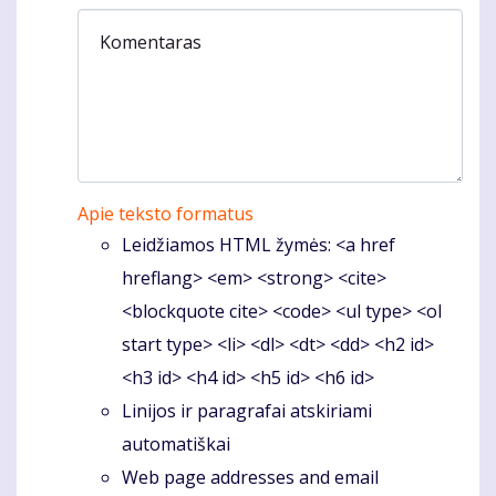
Komentaras
Apie teksto formatus
Leidžiamos HTML žymės: <a href
hreflang> <em> <strong> <cite>
<blockquote cite> <code> <ul type> <ol
start type> <li> <dl> <dt> <dd> <h2 id>
<h3 id> <h4 id> <h5 id> <h6 id>
Linijos ir paragrafai atskiriami
automatiškai
Web page addresses and email