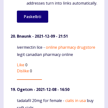
addresses turn into links automatically.
Bnaunk
- 2021-12-09 - 21:51
ivermectin lice -
online pharmacy drugstore
Komentaras
legit canadian pharmacy online
Like
0
Dislike
0
Ogetcm
- 2021-12-08 - 16:50
tadalafil 20mg for female -
cialis in usa
buy
Komentaras
soft cialis