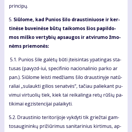
prin­ci­pų.
5.
Siū­lo­me, kad Pu­nios ši­lo draus­ti­niuo­se ir ker­
ti­nė­se bu­vei­nė­se bū­tų tai­ko­mos šios pa­pil­do­
mos miš­ko ver­ty­bių ap­sau­gos ir at­vi­ru­mo žmo­
nėms prie­mo­nės:
5.1. Pu­nios ši­le ga­lė­tų bū­ti įtei­sin­tas ypa­tin­gas sta­
tu­sas (pa­vyzd-iui, spe­ci­fi­nio na­cio­na­li­nio par­ko ar
pan.). Siū­lo­me leis­ti me­džiams ši­lo draus­ti­ny­je na­tū­
ra­liai „su­lauk­ti gi­lios se­nat­vės“, ta­čiau pa­lie­kant pu­
vi­mui vir­tuo­lių tiek, kiek tai rei­ka­lin­ga re­tų rū­šių pa­
ti­ki­mai eg­zis­ten­ci­jai pa­lai­ky­ti.
5.2. Draus­ti­nio te­ri­to­ri­jo­je vyk­dy­ti tik griež­tai gam­
to­sau­gi­nin­kų pri­žiū­ri­mus sa­ni­ta­ri­nius kir­ti­mus, ap­