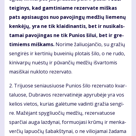
tei­gi­nys, kad gam­ti­nia­me re­zer­va­te miš­kas
pats ap­si­sau­gos nuo pa­vo­jin­gų me­džių lie­me­nų
ken­kė­jų, yra ne tik klai­di­nan­tis, bet ir nu­si­kals­
ta­mai pa­vo­jin­gas ne tik Pu­nios ši­lui, bet ir gre­
ti­miems miš­kams.
No­ri­me ža­liuo­jančio, su gra­žių
sen­gi­rės ir ker­ti­nių bu­vei­nių plo­tais ši­lo, o ne ru­do,
ki­ni­var­pų nu­ės­tų ir pū­vančių me­džių iš­var­to­mis
ma­siš­kai nu­klo­to re­zer­va­to.
2. Tri­juo­se se­niau­siuo­se Pu­nios ši­lo re­zer­va­to kvar­
ta­luo­se, Dub­ra­vos re­zer­va­ti­nė­je apy­ru­bė­je yra vos
ke­lios vie­tos, ku­rias ga­lė­tu­me va­din­ti gra­žia sen­gi­
re. Ma­žė­jant spyg­liuočių me­džių, re­zer­va­tuo­se
sparčiai au­ga laz­dy­nai, for­muo­ja­si krū­mų ir men­ka­
verčių la­puočių ša­bakš­ty­nai, o ne vi­lio­ja­mai ža­da­ma