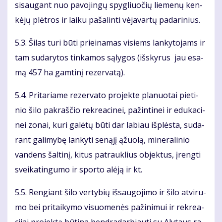
si­sau­gant nuo pa­vo­jin­gų spyg­liuo­čių lie­me­nų ken­
kė­jų plėt­ros ir lai­ku pa­ša­lin­ti vė­ja­var­tų pa­da­ri­nius.
5.3. Ši­las tu­ri bū­ti pri­ei­na­mas vi­siems lan­ky­to­jams ir
tam su­da­ry­tos tin­ka­mos są­ly­gos (iš­sky­rus jau esa­
mą 457 ha gam­ti­nį re­zer­va­tą).
5.4. Pri­ta­ria­me re­zer­va­to pro­jek­te pla­nuo­tai pie­ti­
nio ši­lo pa­kraš­čio rek­re­a­ci­nei, pa­žin­ti­nei ir edu­ka­ci­
nei zo­nai, ku­ri ga­lė­tų bū­ti dar la­biau iš­plės­ta, su­da­
rant ga­li­my­bę lan­ky­ti se­ną­jį ąžuo­lą, mi­ne­ra­li­nio
van­dens šal­ti­nį, ki­tus pa­trauk­lius ob­jek­tus, įreng­ti
svei­ka­tin­gu­mo ir spor­to alė­ją ir kt.
5.5. Ren­giant ši­lo ver­ty­bių iš­sau­go­ji­mo ir ši­lo at­vi­ru­
mo bei pri­tai­ky­mo vi­suo­me­nės pa­ži­ni­mui ir rek­re­a­