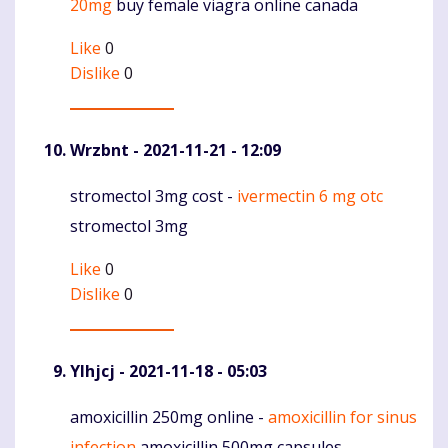
20mg
buy female viagra online canada
Like
0
Dislike
0
Wrzbnt
- 2021-11-21 - 12:09
stromectol 3mg cost -
ivermectin 6 mg otc
Komentaras
stromectol 3mg
Like
0
Dislike
0
Ylhjcj
- 2021-11-18 - 05:03
amoxicillin 250mg online -
amoxicillin for sinus
Komentaras
infection
amoxicillin 500mg capsules