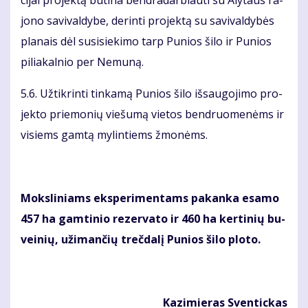
ci­jai pro­jek­tą bū­ti­na ben­dra­dar­biau­ti su Aly­taus ra­
jo­no sa­vi­val­dy­be, de­rin­ti pro­jek­tą su sa­vi­val­dy­bės
pla­nais dėl su­si­sie­ki­mo tarp Pu­nios ši­lo ir Pu­nios
pi­lia­kal­nio per Ne­mu­ną.
5.6. Už­tik­rin­ti tin­ka­mą Pu­nios ši­lo iš­sau­go­ji­mo pro­
jek­to prie­mo­nių vie­šu­mą vie­tos ben­druo­me­nėms ir
vi­siems gam­tą my­lin­tiems žmo­nėms.
Moks­li­niams eks­pe­ri­men­tams pa­kan­ka esa­mo
457 ha gam­ti­nio re­zer­va­to ir 460 ha ker­ti­nių bu­
vei­nių, už­iman­čių treč­da­lį Pu­nios ši­lo plo­to.
Ka­zi­mie­ras Sven­tic­kas