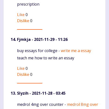
prescription
Like
0
Dislike
0
Fjmkja
- 2021-11-29 - 11:26
buy essays for college -
write me a essay
Komentaras
teach me how to write an essay
Like
0
Dislike
0
Slyzih
- 2021-11-28 - 03:45
medrol 4mg over counter -
medrol 8mg over
Komentaras