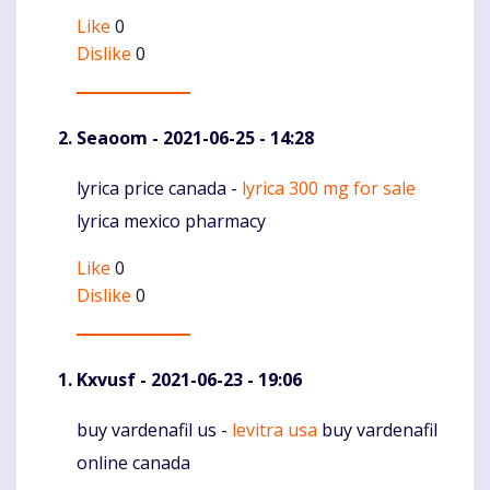
Like
0
Dislike
0
Seaoom
- 2021-06-25 - 14:28
lyrica price canada -
lyrica 300 mg for sale
Komentaras
lyrica mexico pharmacy
Like
0
Dislike
0
Kxvusf
- 2021-06-23 - 19:06
buy vardenafil us -
levitra usa
buy vardenafil
Komentaras
online canada