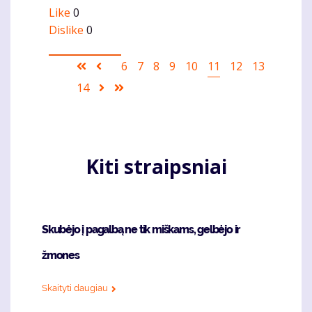
Like
0
Dislike
0
Pagination
First
Ankstesnis
Puslapis
6
Puslapis
7
Puslapis
8
Puslapis
9
Puslapis
10
Current
11
Puslapis
12
Puslapis
13
page
puslapis
page
Puslapis
14
Sekantis
Last
puslapis
page
Kiti straipsniai
Skubėjo į pagalbą ne tik miškams, gelbėjo ir
žmones
Skaityti daugiau