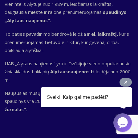
Vienintelis Alytuje nuo 1989 m. leidžiamas laikraštis,
daugiausia mieste ir rajone prenumeruojamas
spaudinys
„Alytaus naujienos“.
To paties pavadinimo bendrovė leidžia ir
el. laikraštį,
kuris
prenumeruojamas Lietuvoje ir kitur, kur gyvena, dirba,
poilsiauja alytiškiai.
UAB „Alytaus naujienos“ yra ir Dzūkijoje vieno populiariausių
žiniasklaidos tinklapių
Alytausnaujienos.lt
leidėja nuo 2000
m.
Naujausias mūsų redakcijos ir kūrybinių bendradarbių
Sveiki. Kaip galime padėti?
spaudinys yra 2024 metais pradėtas leisti
„Alytaus
žurnalas“.