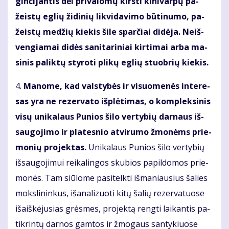
ginčijan­tis dėl pri­va­lo­mų kirs­ti ki­ni­var­pų pa­
žeis­tų eg­lių ži­di­nių lik­vi­da­vi­mo bū­ti­nu­mo, pa­
žeis­tų me­džių kie­kis ši­le sparčiai di­dė­ja. Ne­iš­
ven­gia­mai di­dės sa­ni­ta­ri­niai kir­ti­mai ar­ba ma­
si­nis pa­lik­tų sty­ro­ti pli­kų eg­lių stuob­rių kie­kis.
4.
Ma­no­me, kad vals­ty­bės ir vi­suo­me­nės in­te­re­
sas yra ne re­zer­va­to iš­plė­ti­mas, o kom­plek­si­nis
vi­sų uni­ka­laus Pu­nios ši­lo ver­ty­bių dar­naus iš­
sau­go­ji­mo ir pla­tes­nio at­vi­ru­mo žmo­nėms prie­
mo­nių pro­jek­tas.
Uni­ka­laus Pu­nios ši­lo ver­ty­bių
iš­sau­go­ji­mui rei­ka­lin­gos sku­bios pa­pil­do­mos prie­
mo­nės. Tam siū­lo­me pa­si­telk­ti iš­ma­niau­sius ša­lies
moks­li­nin­kus, iš­ana­li­zuo­ti ki­tų ša­lių re­zer­va­tuo­se
iš­aiš­kė­ju­sias grės­mes, pro­jek­tą reng­ti lai­kan­tis pa­
tik­rin­tų dar­nos gam­tos ir žmo­gaus san­ty­kiuo­se