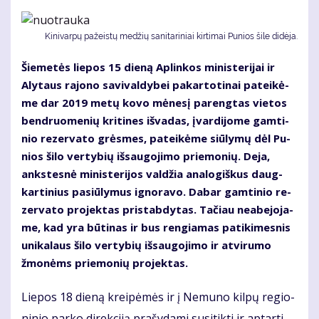
Ki­ni­var­pų pa­žeis­tų me­džių sa­ni­ta­ri­niai kir­ti­mai Pu­nios ši­le di­dė­ja.
Šie­me­tės lie­pos 15 die­ną Ap­lin­kos mi­nis­te­ri­jai ir
Aly­taus ra­jo­no sa­vi­val­dy­bei pa­kar­to­ti­nai pa­tei­kė­
me dar 2019 me­tų ko­vo mė­ne­sį pa­reng­tas vie­tos
ben­druo­me­nių kri­ti­nes iš­va­das, įvar­di­jo­me gam­ti­
nio re­zer­va­to grės­mes, pa­tei­kė­me siū­ly­mų dėl Pu­
nios ši­lo ver­ty­bių iš­sau­go­ji­mo prie­mo­nių. De­ja,
anks­tes­nė mi­nis­te­ri­jos val­džia ana­lo­giš­kus daug­
kar­ti­nius pa­siū­ly­mus ig­no­ra­vo. Da­bar gam­ti­nio re­
zer­va­to pro­jek­tas pri­stab­dy­tas. Ta­čiau ne­abe­jo­ja­
me, kad yra bū­ti­nas ir bus ren­gia­mas pa­ti­ki­mes­nis
uni­ka­laus ši­lo ver­ty­bių iš­sau­go­ji­mo ir at­vi­ru­mo
žmo­nėms prie­mo­nių pro­jek­tas.
Lie­pos 18 die­ną krei­pė­mės ir į Ne­mu­no kil­pų re­gio­
ni­nio par­ko di­rek­ci­ją pra­šy­da­mi su­si­tik­ti ir ap­tar­ti