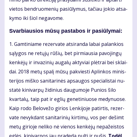
vie­tos ben­druo­me­nių pa­siū­ly­mus, ta­čiau jo­kio at­sa­
ky­mo iki šiol ne­ga­vo­me.
Svarbiausios mū­sų pa­sta­bos ir pa­siū­ly­mai:
1. Gam­ti­nia­me re­zer­va­te at­si­ran­da la­bai pa­lan­kios
są­ly­gos ne re­tų­jų rū­šių, bet pir­miau­sia pa­vo­jin­gų
ken­kė­jų ir in­va­zi­nių au­ga­lų ak­ty­viai plėt­rai bei sklai­
dai. 2018 me­tų spa­lį mū­sų pa­kvies­ti Ap­lin­kos mi­nis­
te­ri­jos miš­ko sa­ni­ta­ri­nės ap­sau­gos spe­cia­lis­tai nu­
sta­tė ki­ni­var­pų ži­di­nius dau­gu­mo­je Pu­nios ši­lo
kvar­ta­lų, taip pat ir eg­lių ge­ne­ti­niuo­se me­dy­nuo­se.
Kaip ro­do Be­lo­ve­žo gi­rios Len­ki­jo­je pa­tir­tis, re­zer­
va­te ne­vyk­dant sa­ni­ta­ri­nių kir­ti­mų, vos per de­šimt
me­tų gi­rio­je ne­li­ko nė vie­nos ken­kė­jų ne­pa­žeis­tos
eg­lės, ki­ni­var­pos jau pra­de­da pul­ti ir pu­šis.
To­dėl