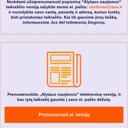
Norėdami užsiprenumeruoti popierinę "Alytaus naujienos"
laikraščio versiją rašykite mums el. paštu:
skelbimai@ana.lt
ir nurodykite savo vardą, pavardę ir adresą, kuriuo turėtų
būti pristatomas laikraštis. Kai tik gausime jūsų laišką,
informuosime Jus dėl tolimesnių žingsnių.
Prenumeruokite „Alytaus naujienos” elektroninę versiją. Ir
kas rytą laikraštį gausite į savo el. pašto dėžutę.
Prenumeruoti el. versiją