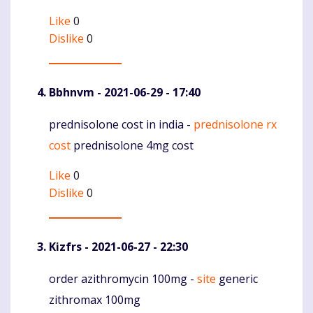
Like
0
Dislike
0
Bbhnvm
- 2021-06-29 - 17:40
prednisolone cost in india -
prednisolone rx
Komentaras
cost
prednisolone 4mg cost
Like
0
Dislike
0
Kizfrs
- 2021-06-27 - 22:30
order azithromycin 100mg -
site
generic
Komentaras
zithromax 100mg