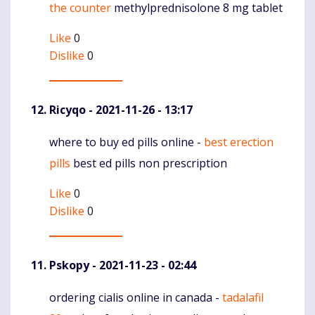
the counter
methylprednisolone 8 mg tablet
Like
0
Dislike
0
Ricyqo
- 2021-11-26 - 13:17
where to buy ed pills online -
best erection
Komentaras
pills
best ed pills non prescription
Like
0
Dislike
0
Pskopy
- 2021-11-23 - 02:44
ordering cialis online in canada -
tadalafil
Komentaras