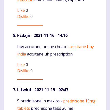
Like
0
Dislike
0
Pcdxjn
- 2021-11-16 - 14:16
buy accutane online cheap -
accutane buy
Komentaras
india
accutane uk prescription
Like
0
Dislike
0
Litwkd
- 2021-11-15 - 02:47
5 prednisone in mexico -
prednisone 10mg
Komentaras
tablets
prednisone tabs 20 mg