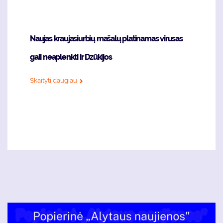
Naujas kraujasiurbių mašalų platinamas virusas
gali neaplenkti ir Dzūkijos
Skaityti daugiau