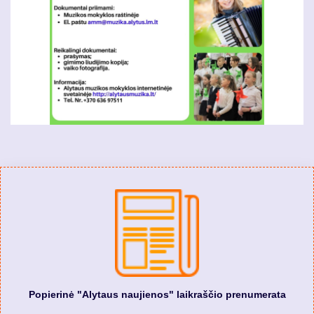
Popierinė "Alytaus naujienos" laikraščio prenumerata