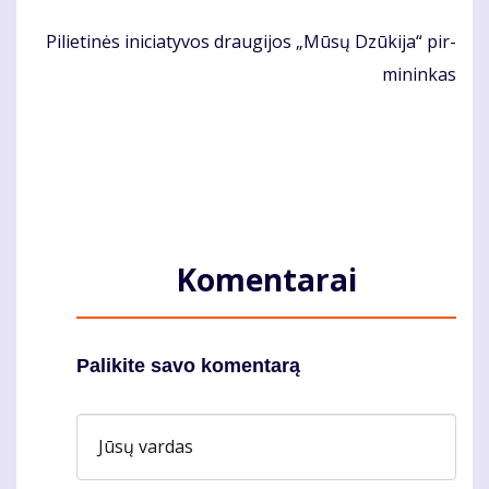
Pi­lie­ti­nės ini­cia­ty­vos drau­gi­jos „Mū­sų Dzū­ki­ja“ pir­
mi­nin­kas
Komentarai
Palikite savo komentarą
Jūsų vardas