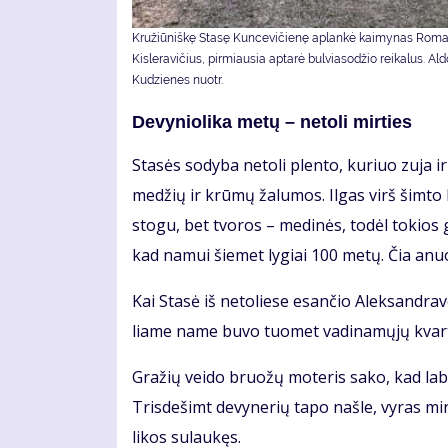
Kružiūniškę Stasę Kuncevičienę aplankė kaimynas Rom
Kisleravičius, pirmiausia aptarė bulviasodžio reikalus. Al
Kudzienes nuotr.
De­vy­nio­li­ka me­tų – ne­to­li mir­ties
Sta­sės so­dy­ba ne­to­li plen­to, ku­riuo zu­ja ir
me­džių ir krū­mų ža­lu­mos. Il­gas virš šim­to k
sto­gu, bet tvo­ros – me­di­nės, to­dėl to­kios
kad na­mui šie­met ly­giai 100 me­tų. Čia anu
Kai Sta­sė iš ne­to­lie­se esan­čio Alek­san­dra­v
lia­me na­me bu­vo tuo­met va­di­na­mų­jų kvar­t
Gra­žių vei­do bruo­žų mo­te­ris sa­ko, kad la­bai
Tris­de­šimt de­vy­ne­rių ta­po naš­le, vy­ras mi
li­kos su­lau­kęs.