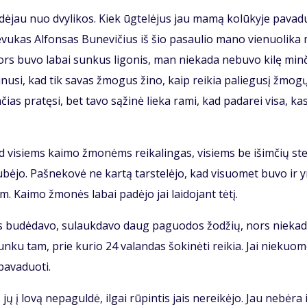
a­dė­jau nuo dvy­li­kos. Kiek ūg­te­lė­jus jau ma­mą ko­lū­ky­je pa­va­
 Tė­vu­kas Al­fon­sas Bu­ne­vi­čius iš šio pa­sau­lio ma­no vie­nuo­li­ka
ors bu­vo la­bai sun­kus li­go­nis, man nie­ka­da ne­bu­vo ki­lę min­
­ki­nu­si, kad tik sa­vas žmo­gus ži­no, kaip rei­kia pa­lie­gu­sį žmo­g
n­čias pra­tę­si, bet ta­vo są­ži­nė lie­ka ra­mi, kad pa­da­rei vi­sa, ka
s, tad vi­siems kai­mo žmo­nėms rei­ka­lin­gas, vi­siems be iš­im­čių st
sku­bė­jo. Pa­šne­ko­vė ne kar­tą tars­te­lė­jo, kad vi­suo­met bu­vo ir 
. Kai­mo žmo­nės la­bai pa­dė­jo jai lai­do­jant tė­tį.
­ras bu­dė­da­vo, su­lauk­da­vo daug pa­guo­dos žo­džių, nors nie­ka­
n­ku tam, prie ku­rio 24 va­lan­das šo­ki­nė­ti rei­kia. Jai nie­kuo­
a­va­duo­ti.
 jų į lo­vą ne­pa­gul­dė, il­gai rū­pin­tis jais ne­rei­kė­jo. Jau ne­bė­ra 