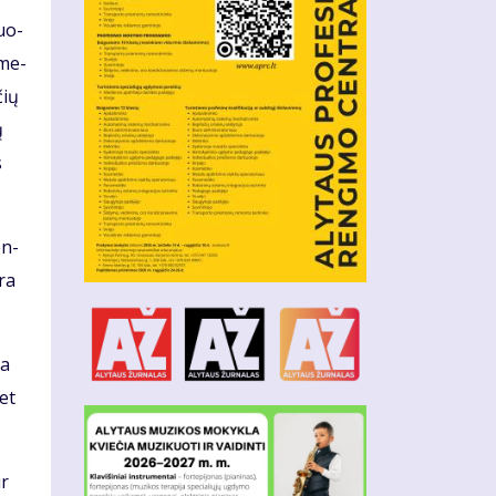
duo­
 me­
čių
ų
s
en­
yra
da
met
ir