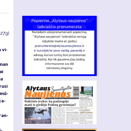
3279)
 vi­
s
s man
ai
ja
ru­si
d mū­
ta­
­ran­
i­