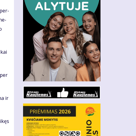
 per­
­ne­
o
 kai
 per
na ir
i­kęs