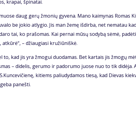
s, kra­pai, špi­na­tai.
kai­muo­se daug ge­rų žmo­nių gy­ve­na. Ma­no kai­my­nas Ro­mas Kis
­va­lo be jo­kio at­ly­gio. Jis man že­mę iš­dir­ba, net ne­ma­tau ka­
­da­ro tai, ko pra­šo­mas. Kai per­nai mū­sų so­dy­bą sė­mė, pa­dė­t
 at­kū­rė“, – džiau­gia­si kru­žiū­niš­kė.
l to, kad jis yra žmo­gui duo­da­mas. Bet kar­tais jis žmo­gų mė­
s­mas – di­de­lis, ge­ru­mo ir pa­do­ru­mo juo­se nuo to tik di­dė­ja. A
 S.Kun­ce­vi­čie­nę, ki­tiems pa­liu­dy­da­mos tie­są, kad Die­vas kiek­
ge­ba pa­neš­ti.