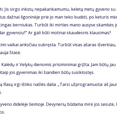
ti. Jis sir­go inks­tų ne­pa­kan­ka­mu­mu, ke­le­tą me­tų gy­ve­no su
­tus daž­nai li­go­ni­nė­je prie jo man te­ko bu­dė­ti, po ke­tu­ris mė
tin­gas ber­niu­kas. Tur­būt iki mir­ties ma­no au­sy­se skam­bės j
ar gy­ven­siu?“ Ar ga­li bū­ti mo­ti­nai skau­des­nis klau­si­mas?
ti­mi vai­kai anks­čiau su­bręs­ta. Tur­būt vi­sas aša­ras iš­ver­kiau,
au­ja Sta­sė.
 Ka­lė­dų ir Ve­ly­kų die­no­mis pri­si­mi­ni­mai grįž­ta. Jam bū­tų jau
taip jos gy­ve­ni­mas iki šian­dien bū­tų su­si­klos­tęs.
 Ra­są ir­gi iš­ti­ko naš­lės da­lia. „Tar­si už­prog­ra­muo­ta: aš jau­
s.
y­ve­no di­de­lė­je šei­mo­je. De­vy­ne­rių bū­da­ma mi­rė jos se­su­tė, l
os.