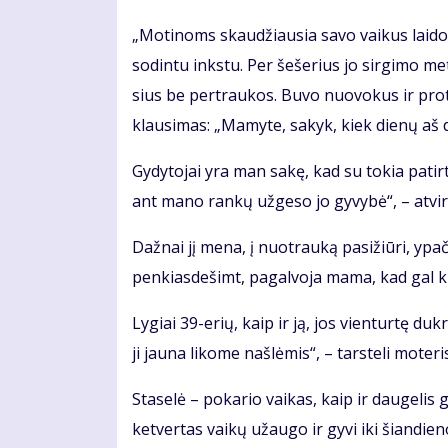
„Mo­ti­noms skau­džiau­sia sa­vo vai­kus lai­do­
so­din­tu inks­tu. Per še­še­rius jo sir­gi­mo me
sius be per­trau­kos. Bu­vo nuo­vo­kus ir pro­
klau­si­mas: „Ma­my­te, sa­kyk, kiek die­nų aš d
Gy­dy­to­jai yra man sa­kę, kad su to­kia pa­tir­
ant ma­no ran­kų už­ge­so jo gy­vy­bė“, – at­vi­r
Daž­nai jį me­na, į nuo­trau­ką pa­si­žiū­ri, ypač
pen­kias­de­šimt, pa­gal­vo­ja ma­ma, kad gal ki­
Ly­giai 39-erių, kaip ir ją, jos vien­tur­tę duk­rą
ji jau­na li­ko­me naš­lė­mis“, – tars­te­li mo­te­ri
Sta­se­lė – po­ka­rio vai­kas, kaip ir dau­ge­lis g
ket­ver­tas vai­kų už­au­go ir gy­vi iki šian­die­n