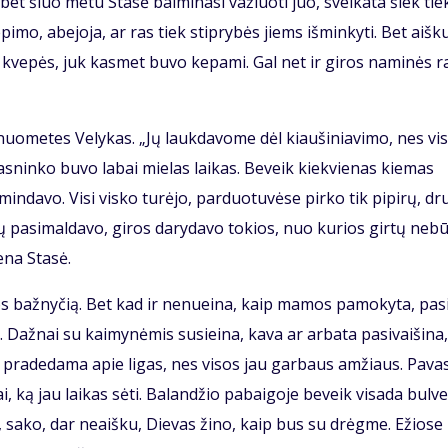
s, bet šiuo me­tu Sta­sė bai­mi­na­si va­žiuo­ti juo, svei­ka­ta šiek tie
pi­mo, abe­jo­ja, ar ras tiek stip­ry­bės jiems iš­min­ky­ti. Bet aiš­k
 kve­pės, juk kas­met bu­vo ke­pa­mi. Gal net ir gi­ros na­mi­nės ra
uo­me­tes Ve­ly­kas. „Jų lauk­da­vo­me dėl kiau­ši­nia­vi­mo, nes vi­
as­nin­ko bu­vo la­bai mie­las lai­kas. Be­veik kiek­vie­nas kie­mas
min­da­vo. Vi­si vis­ko tu­rė­jo, par­duo­tu­vė­se pir­ko tik pi­pi­rų, dr
­vų pa­si­mal­da­vo, gi­ros da­ry­da­vo to­kios, nuo ku­rios gir­tų ne­b
e­na Sta­sė.
ios baž­ny­čią. Bet kad ir ne­nu­ei­na, kaip ma­mos pa­mo­ky­ta, pa­s
až­nai su kai­my­nė­mis su­si­ei­na, ka­va ar ar­ba­ta pa­si­vai­ši­na,
a pra­de­da­ma apie li­gas, nes vi­sos jau gar­baus am­žiaus. Pa­va­
i, ką jau lai­kas sė­ti. Ba­lan­džio pa­bai­go­je be­veik vi­sa­da bul­v
et, sa­ko, dar ne­aiš­ku, Die­vas ži­no, kaip bus su drėg­me. Ežio­se