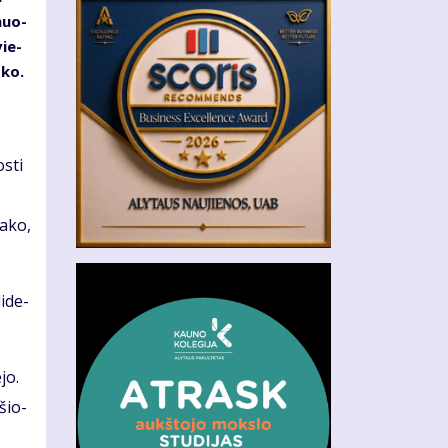
­muo­
vie­
­ko.
s­ti
a­ko,
i­de­
­jo.
­šio­