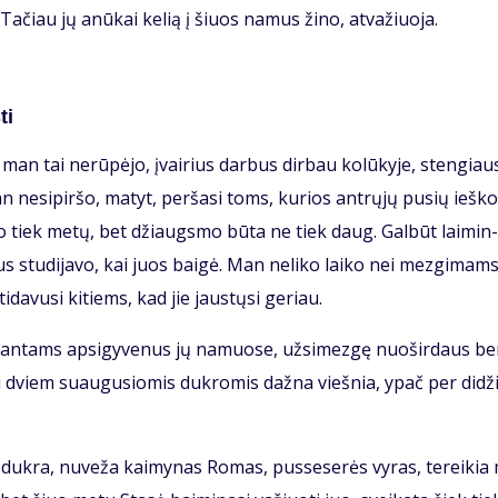
i. Ta­čiau jų anū­kai ke­lią į šiuos na­mus ži­no, at­va­žiuo­ja.
ti
man tai ne­rū­pė­jo, įvai­rius dar­bus dir­bau ko­lū­ky­je, sten­giau­
 ne­si­pir­šo, ma­tyt, per­ša­si toms, ku­rios ant­rų­jų pu­sių ieš­ko
­go tiek me­tų, bet džiaugs­mo bū­ta ne tiek daug. Gal­būt lai­min­
us stu­di­ja­vo, kai juos bai­gė. Man ne­li­ko lai­ko nei mez­gi­mams
i­da­vu­si ki­tiems, kad jie jaus­tų­si ge­riau.
i­ran­tams ap­si­gy­ve­nus jų na­muo­se, už­si­mez­gę nuo­šir­daus b
su dviem su­au­gu­sio­mis duk­ro­mis daž­na vieš­nia, ypač per di­dži
i duk­ra, nu­ve­ža kai­my­nas Ro­mas, pus­se­se­rės vy­ras, te­rei­ki