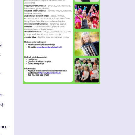
si
.
,
en­
­ą­
a mo­