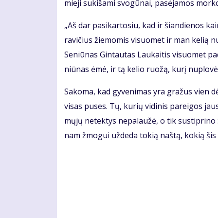
mie­ji su­ki­ša­mi svo­gū­nai, pa­sė­ja­mos mor­ko
„Aš dar pa­si­kar­to­siu, kad ir šian­die­nos 
ra­vi­čius žie­mo­mis vi­suo­met ir man ke­lią nu
Se­niū­nas Gin­tau­tas Lau­kai­tis vi­suo­met pa
niū­nas ėmė, ir tą ke­lio ruo­žą, ku­rį nu­plo­vė,
Sa­ko­ma, kad gy­ve­ni­mas yra gra­žus vien dė
vi­sas pu­ses. Tų, ku­rių vi­di­nis pa­rei­gos jau
mų­jų ne­tek­tys ne­pa­lau­žė, o tik su­stip­ri­no
nam žmo­gui už­de­da to­kią naš­tą, ko­kią šis 