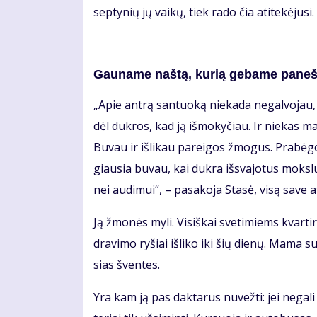
sep­ty­nių jų vai­kų, tiek ra­do čia ati­te­kė­ju­s
Gau­na­me naš­tą, ku­rią ge­ba­me pa­neš­
„Apie an­trą san­tuo­ką nie­ka­da ne­gal­vo­jau, 
dėl duk­ros, kad ją iš­mo­ky­čiau. Ir nie­kas man
Bu­vau ir iš­li­kau pa­rei­gos žmo­gus. Pra­bė
giau­sia bu­vau, kai duk­ra iš­sva­jo­tus moks­l
nei au­di­mui“, – pa­sa­ko­ja Sta­sė, vi­są sa­ve at
Ją žmo­nės my­li. Vi­siš­kai sve­ti­miems kvar­t
dra­vi­mo ry­šiai iš­li­ko iki šių die­nų. Ma­ma 
sias šven­tes.
Yra kam ją pas dak­ta­rus nu­vež­ti: jei ne­ga­l