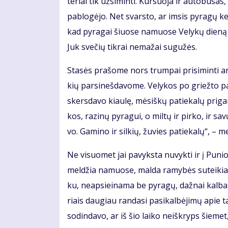
te­riai tik už­si­min­ti. Kur­suo­ja ir au­to­bu­sa
pa­blo­gė­jo. Net svars­to, ar im­sis py­ra­gų ke­
kad py­ra­gai šiuo­se na­muo­se Ve­ly­kų die­ną
Juk sve­čių tik­rai ne­ma­žai su­gu­žės.
Sta­sės pra­šo­me nors trum­pai pri­si­min­ti an
kių par­si­neš­da­vo­me. Ve­ly­kos po griež­to p
skers­da­vo kiau­lę, mė­siš­kų pa­tie­ka­lų pri­ga­
kos, ra­zi­nų py­ra­gui, o mil­tų ir pir­ko, ir sa
vo. Ga­mi­no ir sil­kių, žu­vies pa­tie­ka­lų“, – m
Ne vi­suo­met jai pa­vyks­ta nu­vyk­ti ir į Pu­n
mel­džia na­muo­se, mal­da ra­my­bės su­tei­kia. D
ku, neap­si­ei­na­ma be py­ra­gų, daž­nai kal­b
riais dau­giau ran­da­si pa­si­kal­bė­ji­mų apie ta
so­din­da­vo, ar iš šio lai­ko ne­iš­kryps šie­m