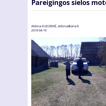
Pa­rei­gin­gos sie­los mo­
Aldona KUDZIENĖ, aldona@ana.lt
2019-04-19