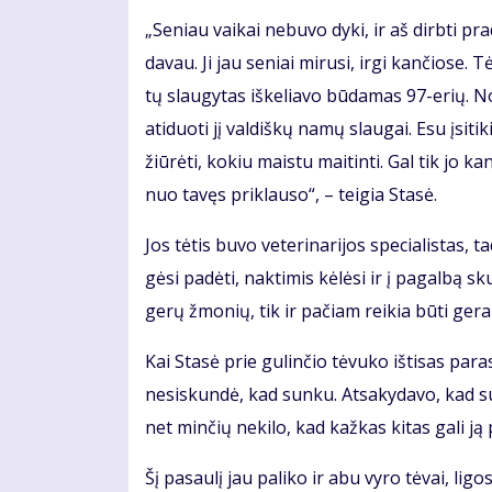
„Se­niau vai­kai ne­bu­vo dy­ki, ir aš dirb­ti pr
da­vau. Ji jau se­niai mi­ru­si, ir­gi kan­čio­se.
tų slau­gy­tas iš­ke­lia­vo bū­da­mas 97-erių. N
ati­duo­ti jį val­diš­kų na­mų slau­gai. Esu įsi­ti
žiū­rė­ti, ko­kiu mais­tu mai­tin­ti. Gal tik jo ka
nuo ta­vęs pri­klau­so“, – tei­gia Sta­sė.
Jos tė­tis bu­vo ve­te­ri­na­ri­jos spe­cia­lis­ta
gė­si pa­dė­ti, nak­ti­mis kė­lė­si ir į pa­gal­bą 
ge­rų žmo­nių, tik ir pa­čiam rei­kia bū­ti ge­ram
Kai Sta­sė prie gu­lin­čio tė­vu­ko iš­ti­sas pa
ne­si­skun­dė, kad sun­ku. At­sa­ky­da­vo, kad su
net min­čių ne­ki­lo, kad kaž­kas ki­tas ga­li ją p
Šį pa­sau­lį jau pa­li­ko ir abu vy­ro tė­vai, li­gos