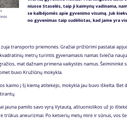
niuo­se Sta­se­lės, taip ji kai­my­nų va­di­na­ma, na
as
se kal­bė­jo­mės apie gy­ve­ni­mo vi­su­mą. Juk kiek­
donos
no gy­ve­ni­mas taip su­dė­lio­tas, kad ja­me yra vis
 zu­ja trans­por­to prie­mo­nės. Gra­žiai pri­žiū­ri­mi pa­sta­tai ap­juo
vad­ra­ti­nių met­rų tu­rin­tis gy­ve­na­ma­sis na­mas švie­čia nau­ju
 gra­žios, mat daž­nam pri­me­na vai­kys­tės na­mus. Šei­mi­nin­kė s
o­met bu­vo Kru­žiū­nų mo­kyk­la.
os kai­mo į šį kie­mą ati­te­kė­jo, mo­kyk­la jau bu­vo iš­kel­ta. Bet d
i­ran­tų.
 jau­na pa­mi­lo sa­vo vy­rą Vy­tau­tą, aš­tuo­nio­li­kos už jo iš­te­kė
­rė trū­kus aneu­riz­mai. Po ket­ve­rių me­tų mi­rė ir sū­nus, vos še