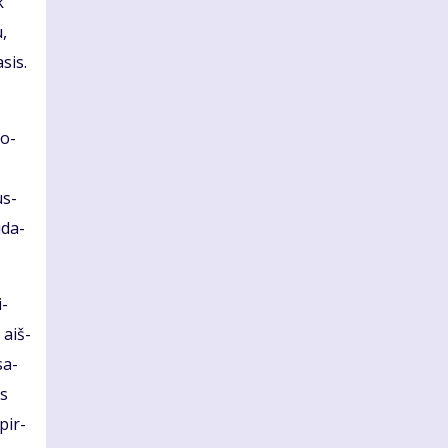
k
u,
­sis.
so­
us­
ū­da­
i­
 aiš­
sa­
es
 pir­