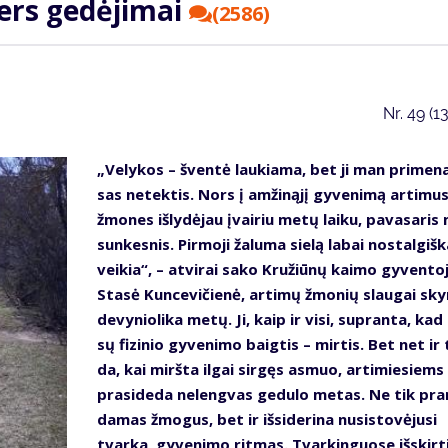
ters ge­dė­ji­mai
(2586)
Nr.
49 (1
„Ve­ly­kos – šven­tė lau­kia­ma, bet ji man pri­me­na
sas ne­tek­tis. Nors į am­ži­ną­jį gy­ve­ni­mą ar­ti­mu
žmo­nes iš­ly­dė­jau įvai­riu me­tų lai­ku, pa­va­sa­ri
sun­kes­nis. Pir­mo­ji ža­lu­ma sie­lą la­bai nos­tal­giš­k
vei­kia“, – at­vi­rai sa­ko Kru­žiū­nų kai­mo gy­ven­to­
Sta­sė Kun­ce­vi­čie­nė, ar­ti­mų žmo­nių slau­gai sky­
de­vy­nio­li­ka me­tų. Ji, kaip ir vi­si, su­pran­ta, ka
sų fi­zi­nio gy­ve­ni­mo baig­tis – mir­tis. Bet net ir 
da, kai mirš­ta il­gai sir­gęs as­muo, ar­ti­mie­siems
pra­si­de­da ne­leng­vas ge­du­lo me­tas. Ne tik pra
da­mas žmo­gus, bet ir iš­si­de­ri­na nu­si­sto­vė­ju­si
tvar­ka, gy­ve­ni­mo rit­mas. Tvar­kin­guo­se iš­skir­t