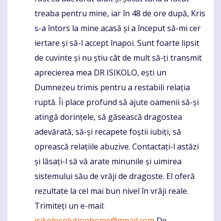
treaba pentru mine, iar în 48 de ore după, Kris
s-a întors la mine acasă și a început să-mi cer
iertare și să-l accept înapoi. Sunt foarte lipsit
de cuvinte și nu știu cât de mult să-ți transmit
aprecierea mea DR ISIKOLO, ești un
Dumnezeu trimis pentru a restabili relația
ruptă. Îi place profund să ajute oamenii să-și
atingă dorințele, să găsească dragostea
adevărată, să-și recapete foștii iubiți, să
oprească relațiile abuzive. Contactați-l astăzi
și lăsați-l să vă arate minunile și uimirea
sistemului său de vrăji de dragoste. El oferă
rezultate la cel mai bun nivel în vrăji reale.
Trimiteți un e-mail:
isikolosolutionhome@gmail.com
De