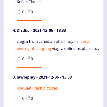
Keflex Clomid
Komentaras
0
0
Dlsdkq
- 2021-12-06 - 18:33
viagra from canadian pharmacy -
sildenafil
Komentaras
overnight shipping
viagra online us pharmacy
0
0
Jawleplay
- 2021-12-06 - 13:58
plaquenil rash pictures
Komentaras
0
0