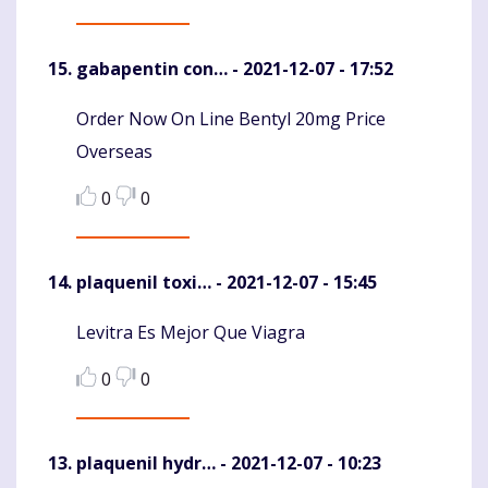
gabapentin con…
- 2021-12-07 - 17:52
Order Now On Line Bentyl 20mg Price
Komentaras
Overseas
0
0
plaquenil toxi…
- 2021-12-07 - 15:45
Levitra Es Mejor Que Viagra
Komentaras
0
0
plaquenil hydr…
- 2021-12-07 - 10:23