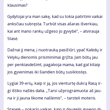
klau­si­mas?
Gy­dy­to­jai yra man sa­kę, kad su to­kia pa­tir­ti­mi vai­kai
anks­čiau su­bręs­ta. Tur­būt vi­sas aša­ras iš­ver­kiau,
kai ant ma­no ran­kų už­ge­so jo gy­vy­bė“, – at­vi­rau­ja
Sta­sė.
Daž­nai jį me­na, į nuo­trau­ką pa­si­žiū­ri, ypač Ka­lė­dų ir
Ve­ly­kų die­no­mis pri­si­mi­ni­mai grįž­ta. Jam bū­tų jau
per pen­kias­de­šimt, pa­gal­vo­ja ma­ma, kad gal ki­taip
jos gy­ve­ni­mas iki šian­dien bū­tų su­si­klos­tęs.
Ly­giai 39-erių, kaip ir ją, jos vien­tur­tę duk­rą Ra­są ir­
gi iš­ti­ko naš­lės da­lia. „Tar­si už­prog­ra­muo­ta: aš jau­
na ir ji jau­na li­ko­me naš­lė­mis“, – tars­te­li mo­te­ris.
Sta­se­lė – po­ka­rio vai­kas, kaip ir dau­ge­lis gy­ve­no di­