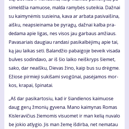
si­mel­džia na­muo­se, mal­da ra­my­bės su­tei­kia. Daž­nai
su kai­my­nė­mis su­si­ei­na, ka­va ar ar­ba­ta pa­si­vai­ši­na,
aiš­ku, neap­si­ei­na­ma be py­ra­gų, daž­nai kal­ba pra­
de­da­ma apie li­gas, nes vi­sos jau gar­baus am­žiaus.
Pa­va­sa­riais dau­giau ran­da­si pa­si­kal­bė­ji­mų apie tai,
ką jau lai­kas sė­ti. Ba­lan­džio pa­bai­go­je be­veik vi­sa­da
bul­ves so­din­da­vo, ar iš šio lai­ko ne­iš­kryps šie­met,
sa­ko, dar ne­aiš­ku, Die­vas ži­no, kaip bus su drėg­me.
Ežio­se pir­mie­ji su­ki­ša­mi svo­gū­nai, pa­sė­ja­mos mor­
kos, kra­pai, špi­na­tai.
„Aš dar pa­si­kar­to­siu, kad ir šian­die­nos kai­muo­se
daug ge­rų žmo­nių gy­ve­na. Ma­no kai­my­nas Ro­mas
Kis­le­ra­vi­čius žie­mo­mis vi­suo­met ir man ke­lią nu­va­lo
be jo­kio at­ly­gio. Jis man že­mę iš­dir­ba, net ne­ma­tau