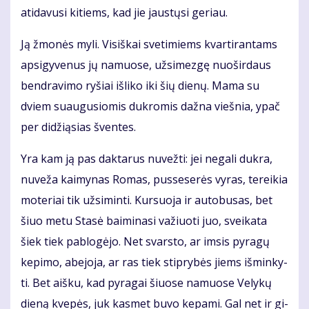
ati­da­vu­si ki­tiems, kad jie jaus­tų­si ge­riau.
Ją žmo­nės my­li. Vi­siš­kai sve­ti­miems kvar­ti­ran­tams
ap­si­gy­ve­nus jų na­muo­se, už­si­mez­gę nuo­šir­daus
ben­dra­vi­mo ry­šiai iš­li­ko iki šių die­nų. Ma­ma su
dviem su­au­gu­sio­mis duk­ro­mis daž­na vieš­nia, ypač
per di­dži­ą­sias šven­tes.
Yra kam ją pas dak­ta­rus nu­vež­ti: jei ne­ga­li duk­ra,
nu­ve­ža kai­my­nas Ro­mas, pus­se­se­rės vy­ras, te­rei­kia
mo­te­riai tik už­si­min­ti. Kur­suo­ja ir au­to­bu­sas, bet
šiuo me­tu Sta­sė bai­mi­na­si va­žiuo­ti juo, svei­ka­ta
šiek tiek pa­blo­gė­jo. Net svars­to, ar im­sis py­ra­gų
ke­pi­mo, abe­jo­ja, ar ras tiek stip­ry­bės jiems iš­min­ky­
ti. Bet aiš­ku, kad py­ra­gai šiuo­se na­muo­se Ve­ly­kų
die­ną kve­pės, juk kas­met bu­vo ke­pa­mi. Gal net ir gi­