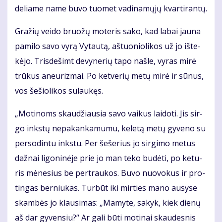
de­lia­me na­me bu­vo tuo­met va­di­na­mų­jų kvar­ti­ran­tų.
Gra­žių vei­do bruo­žų mo­te­ris sa­ko, kad la­bai jau­na
pa­mi­lo sa­vo vy­rą Vy­tau­tą, aš­tuo­nio­li­kos už jo iš­te­
kė­jo. Tris­de­šimt de­vy­ne­rių ta­po naš­le, vy­ras mi­rė
trū­kus aneu­riz­mai. Po ket­ve­rių me­tų mi­rė ir sū­nus,
vos še­šio­li­kos su­lau­kęs.
„Mo­ti­noms skau­džiau­sia sa­vo vai­kus lai­do­ti. Jis sir­
go inks­tų ne­pa­kan­ka­mu­mu, ke­le­tą me­tų gy­ve­no su
per­so­din­tu inks­tu. Per še­še­rius jo sir­gi­mo me­tus
daž­nai li­go­ni­nė­je prie jo man te­ko bu­dė­ti, po ke­tu­
ris mė­ne­sius be per­trau­kos. Bu­vo nuo­vo­kus ir pro­
tin­gas ber­niu­kas. Tur­būt iki mir­ties ma­no au­sy­se
skam­bės jo klau­si­mas: „Ma­my­te, sa­kyk, kiek die­nų
aš dar gy­ven­siu?“ Ar ga­li bū­ti mo­ti­nai skau­des­nis