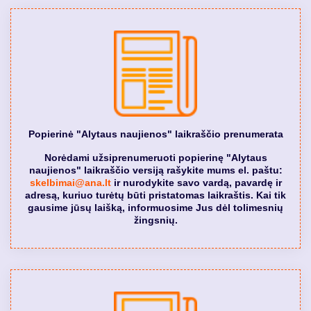
Popierinė "Alytaus naujienos" laikraščio prenumerata
Norėdami užsiprenumeruoti popierinę "Alytaus
naujienos" laikraščio versiją rašykite mums el. paštu:
skelbimai@ana.lt
ir nurodykite savo vardą, pavardę ir
adresą, kuriuo turėtų būti pristatomas laikraštis. Kai tik
gausime jūsų laišką, informuosime Jus dėl tolimesnių
žingsnių.