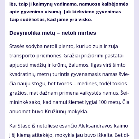
lės, taip ji kai­my­nų va­di­na­ma, na­muo­se kal­bė­jo­mės
apie gy­ve­ni­mo vi­su­mą. Juk kiek­vie­no gy­ve­ni­mas
taip su­dė­lio­tas, kad ja­me yra vis­ko.
De­vy­nio­li­ka me­tų – ne­to­li mir­ties
Sta­sės so­dy­ba ne­to­li plen­to, ku­riuo zu­ja ir zu­ja
trans­por­to prie­mo­nės. Gra­žiai pri­žiū­ri­mi pa­sta­tai
ap­juos­ti me­džių ir krū­mų ža­lu­mos. Il­gas virš šim­to
kvad­ra­ti­nių met­rų tu­rin­tis gy­ve­na­ma­sis na­mas švie­
čia nau­ju sto­gu, bet tvo­ros – me­di­nės, to­dėl to­kios
gra­žios, mat daž­nam pri­me­na vai­kys­tės na­mus. Šei­
mi­nin­kė sa­ko, kad na­mui šie­met ly­giai 100 me­tų. Čia
anuo­met bu­vo Kru­žiū­nų mo­kyk­la.
Kai Sta­sė iš ne­to­lie­se esan­čio Alek­san­dra­vos kai­mo
į šį kie­mą ati­te­kė­jo, mo­kyk­la jau bu­vo iš­kel­ta. Bet di­