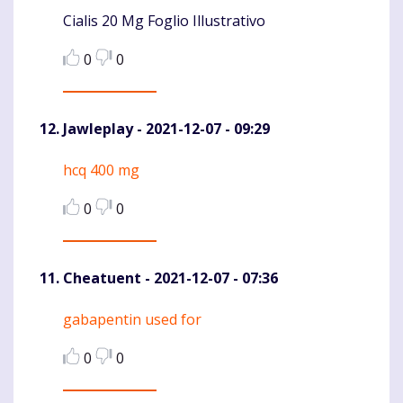
Cialis 20 Mg Foglio Illustrativo
Komentaras
0
0
Jawleplay
- 2021-12-07 - 09:29
hcq 400 mg
Komentaras
0
0
Cheatuent
- 2021-12-07 - 07:36
gabapentin used for
Komentaras
0
0