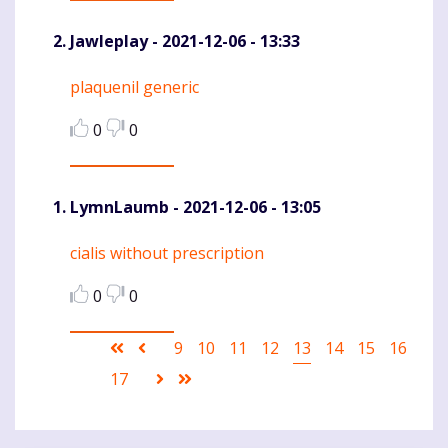
Jawleplay
- 2021-12-06 - 13:33
plaquenil generic
Komentaras
0
0
LymnLaumb
- 2021-12-06 - 13:05
cialis without prescription
Komentaras
0
0
Pagination
First
Ankstesnis
Puslapis
9
Puslapis
10
Puslapis
11
Puslapis
12
Current
13
Puslapis
14
Puslapis
15
Puslapi
16
page
puslapis
page
Puslapis
17
Sekantis
Last
puslapis
page