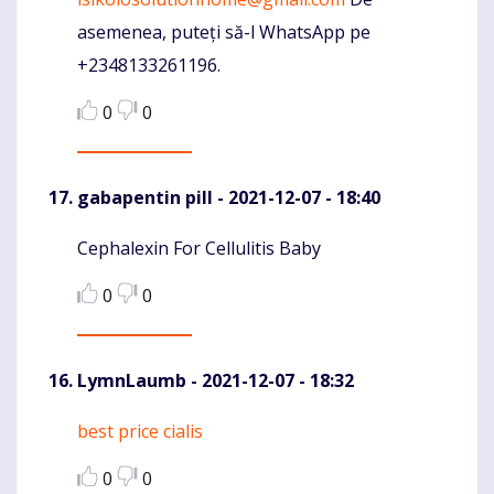
asemenea, puteți să-l WhatsApp pe
+2348133261196.
0
0
gabapentin pill
- 2021-12-07 - 18:40
Cephalexin For Cellulitis Baby
Komentaras
0
0
LymnLaumb
- 2021-12-07 - 18:32
best price cialis
Komentaras
0
0