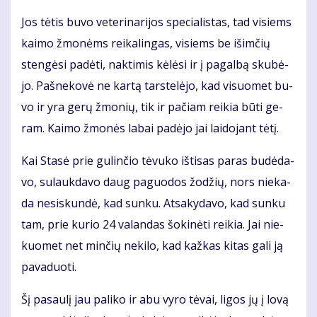
Jos tė­tis bu­vo ve­te­ri­na­ri­jos spe­cia­lis­tas, tad vi­siems
kai­mo žmo­nėms rei­ka­lin­gas, vi­siems be iš­im­čių
sten­gė­si pa­dė­ti, nak­ti­mis kė­lė­si ir į pa­gal­bą sku­bė­
jo. Pa­šne­ko­vė ne kar­tą tars­te­lė­jo, kad vi­suo­met bu­
vo ir yra ge­rų žmo­nių, tik ir pa­čiam rei­kia bū­ti ge­
ram. Kai­mo žmo­nės la­bai pa­dė­jo jai lai­do­jant tė­tį.
Kai Sta­sė prie gu­lin­čio tė­vu­ko iš­ti­sas pa­ras bu­dė­da­
vo, su­lauk­da­vo daug pa­guo­dos žo­džių, nors nie­ka­
da ne­si­skun­dė, kad sun­ku. At­sa­ky­da­vo, kad sun­ku
tam, prie ku­rio 24 va­lan­das šo­ki­nė­ti rei­kia. Jai nie­
kuo­met net min­čių ne­ki­lo, kad kaž­kas ki­tas ga­li ją
pa­va­duo­ti.
Šį pa­sau­lį jau pa­li­ko ir abu vy­ro tė­vai, li­gos jų į lo­vą