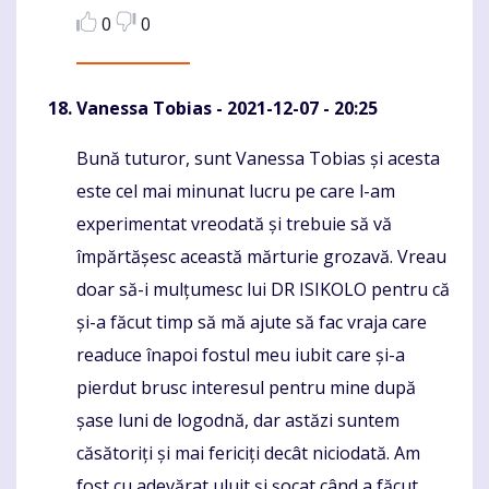
0
0
Vanessa Tobias
- 2021-12-07 - 20:25
Bună tuturor, sunt Vanessa Tobias și acesta
Komentaras
este cel mai minunat lucru pe care l-am
experimentat vreodată și trebuie să vă
împărtășesc această mărturie grozavă. Vreau
doar să-i mulțumesc lui DR ISIKOLO pentru că
și-a făcut timp să mă ajute să fac vraja care
readuce înapoi fostul meu iubit care și-a
pierdut brusc interesul pentru mine după
șase luni de logodnă, dar astăzi suntem
căsătoriți și mai fericiți decât niciodată. Am
fost cu adevărat uluit și șocat când a făcut