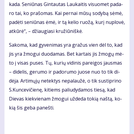
ka­da. Se­niū­nas Gin­tau­tas Lau­kai­tis vi­suo­met pa­da­
ro tai, ko pra­šo­mas. Kai per­nai mū­sų so­dy­bą sė­mė,
pa­dė­ti se­niū­nas ėmė, ir tą ke­lio ruo­žą, ku­rį nu­plo­vė,
at­kū­rė“, – džiau­gia­si kru­žiū­niš­kė.
Sa­ko­ma, kad gy­ve­ni­mas yra gra­žus vien dėl to, kad
jis yra žmo­gui duo­da­mas. Bet kar­tais jis žmo­gų mė­
to į vi­sas pu­ses. Tų, ku­rių vi­di­nis pa­rei­gos jaus­mas
– di­de­lis, ge­ru­mo ir pa­do­ru­mo juo­se nuo to tik di­
dė­ja. Ar­ti­mų­jų ne­tek­tys ne­pa­lau­žė, o tik su­stip­ri­no
S.Kun­ce­vi­čie­nę, ki­tiems pa­liu­dy­da­mos tie­są, kad
Die­vas kiek­vie­nam žmo­gui už­de­da to­kią naš­tą, ko­
kią šis ge­ba pa­neš­ti.