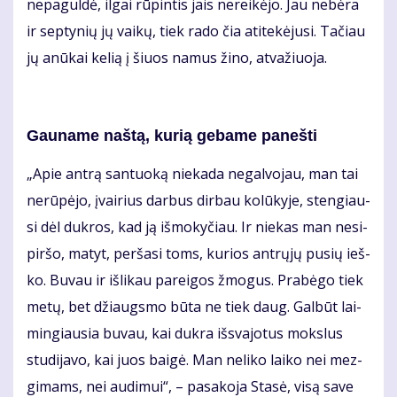
ne­pa­gul­dė, il­gai rū­pin­tis jais ne­rei­kė­jo. Jau ne­bė­ra
ir sep­ty­nių jų vai­kų, tiek ra­do čia ati­te­kė­ju­si. Ta­čiau
jų anū­kai ke­lią į šiuos na­mus ži­no, at­va­žiuo­ja.
Gau­na­me naš­tą, ku­rią ge­ba­me pa­neš­ti
„Apie an­trą san­tuo­ką nie­ka­da ne­gal­vo­jau, man tai
ne­rū­pė­jo, įvai­rius dar­bus dir­bau ko­lū­ky­je, sten­giau­
si dėl duk­ros, kad ją iš­mo­ky­čiau. Ir nie­kas man ne­si­
pir­šo, ma­tyt, per­ša­si toms, ku­rios ant­rų­jų pu­sių ieš­
ko. Bu­vau ir iš­li­kau pa­rei­gos žmo­gus. Pra­bė­go tiek
me­tų, bet džiaugs­mo bū­ta ne tiek daug. Gal­būt lai­
min­giau­sia bu­vau, kai duk­ra iš­sva­jo­tus moks­lus
stu­di­ja­vo, kai juos bai­gė. Man ne­li­ko lai­ko nei mez­
gi­mams, nei au­di­mui“, – pa­sa­ko­ja Sta­sė, vi­są sa­ve