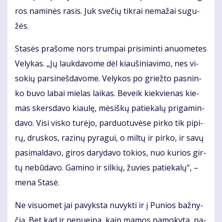
ros na­mi­nės ra­sis. Juk sve­čių tik­rai ne­ma­žai su­gu­
žės.
Sta­sės pra­šo­me nors trum­pai pri­si­min­ti anuo­me­tes
Ve­ly­kas. „Jų lauk­da­vo­me dėl kiau­ši­nia­vi­mo, nes vi­
so­kių par­si­neš­da­vo­me. Ve­ly­kos po griež­to pas­nin­
ko bu­vo la­bai mie­las lai­kas. Be­veik kiek­vie­nas kie­
mas skers­da­vo kiau­lę, mė­siš­kų pa­tie­ka­lų pri­ga­min­
da­vo. Vi­si vis­ko tu­rė­jo, par­duo­tu­vė­se pir­ko tik pi­pi­
rų, drus­kos, ra­zi­nų py­ra­gui, o mil­tų ir pir­ko, ir sa­vų
pa­si­mal­da­vo, gi­ros da­ry­da­vo to­kios, nuo ku­rios gir­
tų ne­bū­da­vo. Ga­mi­no ir sil­kių, žu­vies pa­tie­ka­lų“, –
me­na Sta­sė.
Ne vi­suo­met jai pa­vyks­ta nu­vyk­ti ir į Pu­nios baž­ny­
čią. Bet kad ir ne­nu­ei­na, kaip ma­mos pa­mo­ky­ta, pa­