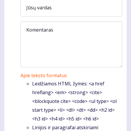
Jūsų vardas
Komentaras
Apie teksto formatus
Leidžiamos HTML žymės: <a href
hreflang> <em> <strong> <cite>
<blockquote cite> <code> <ul type> <ol
start type> <li> <dl> <dt> <dd> <h2 id>
<h3 id> <h4 id> <h5 id> <h6 id>
Linijos ir paragrafai atskiriami