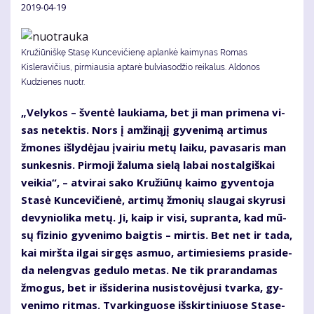
2019-04-19
Kružiūniškę Stasę Kuncevičienę aplankė kaimynas Romas
Kisleravičius, pirmiausia aptarė bulviasodžio reikalus. Aldonos
Kudzienes nuotr.
„Ve­ly­kos – šven­tė lau­kia­ma, bet ji man pri­me­na vi­
sas ne­tek­tis. Nors į am­ži­ną­jį gy­ve­ni­mą ar­ti­mus
žmo­nes iš­ly­dė­jau įvai­riu me­tų lai­ku, pa­va­sa­ris man
sun­kes­nis. Pir­mo­ji ža­lu­ma sie­lą la­bai nos­tal­giš­kai
vei­kia“, – at­vi­rai sa­ko Kru­žiū­nų kai­mo gy­ven­to­ja
Sta­sė Kun­ce­vi­čie­nė, ar­ti­mų žmo­nių slau­gai sky­ru­si
de­vy­nio­li­ka me­tų. Ji, kaip ir vi­si, su­pran­ta, kad mū­
sų fi­zi­nio gy­ve­ni­mo baig­tis – mir­tis. Bet net ir ta­da,
kai mirš­ta il­gai sir­gęs as­muo, ar­ti­mie­siems pra­si­de­
da ne­leng­vas ge­du­lo me­tas. Ne tik pra­ran­da­mas
žmo­gus, bet ir iš­si­de­ri­na nu­si­sto­vė­ju­si tvar­ka, gy­
ve­ni­mo rit­mas. Tvar­kin­guo­se iš­skir­ti­niuo­se Sta­se­