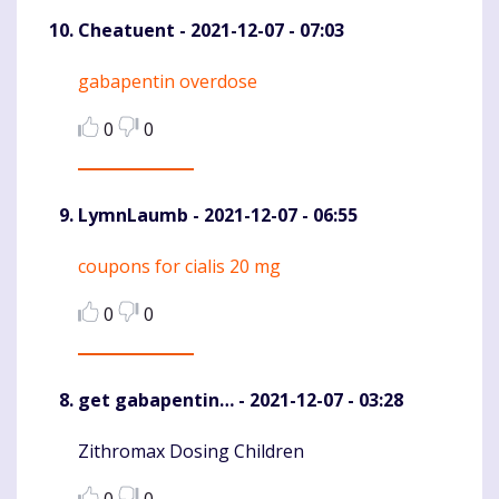
Cheatuent
- 2021-12-07 - 07:03
gabapentin overdose
Komentaras
0
0
LymnLaumb
- 2021-12-07 - 06:55
coupons for cialis 20 mg
Komentaras
0
0
get gabapentin…
- 2021-12-07 - 03:28
Zithromax Dosing Children
Komentaras
0
0