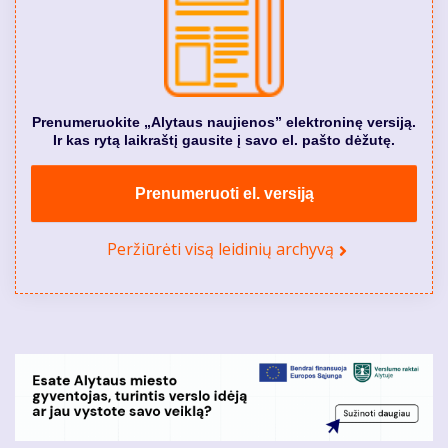
Prenumeruokite „Alytaus naujienos” elektroninę versiją.
Ir kas rytą laikraštį gausite į savo el. pašto dėžutę.
Prenumeruoti el. versiją
Peržiūrėti visą leidinių archyvą