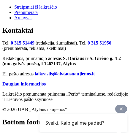
Straipsniai iš laikraščio
Prenumerata
Archyvas
Kontaktai
Tel.
0 315 51449
(redakcija, žurnalistai). Tel.
0 315 51956
(prenumerata, reklama, skelbimai)
Redakcijos, priimamojo adresas
S. Dariaus ir S. Girėno g. 4-2
(nuo gatvės pusės), LT-62137, Alytus
El. pašto adresas
laikrastis@alytausnaujienos.lt
Daugiau informacijos
Laikraščio prenumerata priimama „Perlo“ terminaluose, redakcijoje
ir Lietuvos pašto skyriuose
© 2026 UAB „Alytaus naujienos"
Bottom footer
Sveiki. Kaip galime padėti?