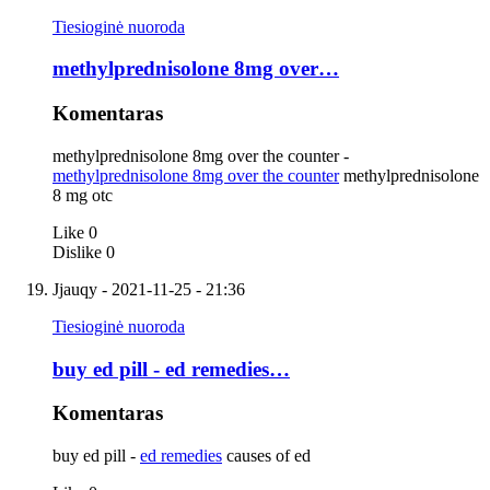
Tiesioginė nuoroda
methylprednisolone 8mg over…
Komentaras
methylprednisolone 8mg over the counter -
methylprednisolone 8mg over the counter
methylprednisolone
8 mg otc
Like
0
Dislike
0
Jjauqy
- 2021-11-25 - 21:36
Tiesioginė nuoroda
buy ed pill - ed remedies…
Komentaras
buy ed pill -
ed remedies
causes of ed