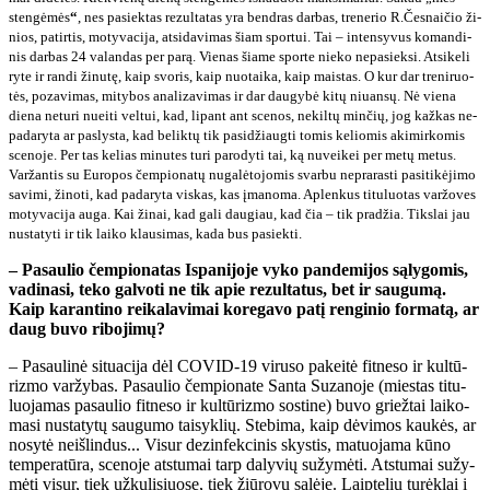
sten­gė­mės
“
, nes pa­siek­tas re­zul­ta­tas yra ben­dras dar­bas, tre­ne­rio R.Čes­nai­čio ži­
nios, pa­tir­tis, mo­ty­va­ci­ja, at­si­da­vi­mas šiam spor­tui. Tai – in­ten­sy­vus ko­man­di­
nis dar­bas 24 va­lan­das per pa­rą. Vie­nas šia­me spor­te nie­ko ne­pa­siek­si. At­si­ke­li
ry­te ir ran­di ži­nu­tę, kaip svo­ris, kaip nuo­tai­ka, kaip mais­tas. O kur dar tre­ni­ruo­
tės, po­za­vi­mas, mi­ty­bos ana­li­za­vi­mas ir dar dau­gy­bė ki­tų niu­an­sų. Nė vie­na
die­na ne­tu­ri nu­ei­ti vel­tui, kad, li­pant ant sce­nos, ne­kil­tų min­čių, jog kaž­kas ne­
pa­da­ry­ta ar pa­slys­ta, kad be­lik­tų tik pa­si­džiaug­ti to­mis ke­lio­mis aki­mir­ko­mis
sce­no­je. Per tas ke­lias mi­nu­tes tu­ri pa­ro­dy­ti tai, ką nu­vei­kei per me­tų me­tus.
Var­žan­tis su Eu­ro­pos čem­pio­na­tų nu­ga­lė­to­jo­mis svar­bu ne­pra­ras­ti pa­si­ti­kė­ji­mo
sa­vi­mi, ži­no­ti, kad pa­da­ry­ta vis­kas, kas įma­no­ma. Ap­len­kus ti­tu­luo­tas var­žo­ves
mo­ty­va­ci­ja au­ga. Kai ži­nai, kad ga­li dau­giau, kad čia – tik pra­džia. Tiks­lai jau
nu­sta­ty­ti ir tik lai­ko klau­si­mas, ka­da bus pa­siek­ti.
– Pa­sau­lio čem­pio­na­tas Is­pa­ni­jo­je vy­ko pan­de­mi­jos są­ly­go­mis,
va­di­na­si, te­ko gal­vo­ti ne tik apie re­zul­ta­tus, bet ir sau­gu­mą.
Kaip ka­ran­ti­no rei­ka­la­vi­mai ko­re­ga­vo pa­tį ren­gi­nio for­ma­tą, ar
daug bu­vo ri­bo­ji­mų?
– Pa­sau­li­nė si­tu­a­ci­ja dėl CO­VID-19 vi­ru­so pa­kei­tė fit­ne­so ir kul­tū­
riz­mo var­žy­bas. Pa­sau­lio čem­pio­na­te San­ta Su­za­no­je (mies­tas ti­tu­
luo­ja­mas pa­sau­lio fit­ne­so ir kul­tū­riz­mo sos­ti­ne) bu­vo griež­tai lai­ko­
ma­si nu­sta­ty­tų sau­gu­mo tai­syk­lių. Ste­bi­ma, kaip dė­vi­mos kau­kės, ar
no­sy­tė ne­iš­lin­dus... Vi­sur dez­in­fek­ci­nis skys­tis, ma­tuo­ja­ma kū­no
tem­pe­ra­tū­ra, sce­no­je at­stu­mai tarp da­ly­vių su­žy­mė­ti. At­stu­mai su­žy­
mė­ti vi­sur, tiek už­ku­li­siuo­se, tiek žiū­ro­vų sa­lė­je. Laip­te­lių tu­rėk­lai į