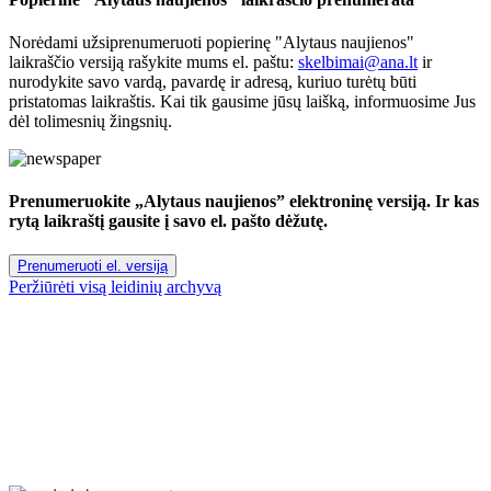
Norėdami užsiprenumeruoti popierinę "Alytaus naujienos"
laikraščio versiją rašykite mums el. paštu:
skelbimai@ana.lt
ir
nurodykite savo vardą, pavardę ir adresą, kuriuo turėtų būti
pristatomas laikraštis. Kai tik gausime jūsų laišką, informuosime Jus
dėl tolimesnių žingsnių.
Prenumeruokite „Alytaus naujienos” elektroninę versiją. Ir kas
rytą laikraštį gausite į savo el. pašto dėžutę.
Prenumeruoti el. versiją
Peržiūrėti visą leidinių archyvą