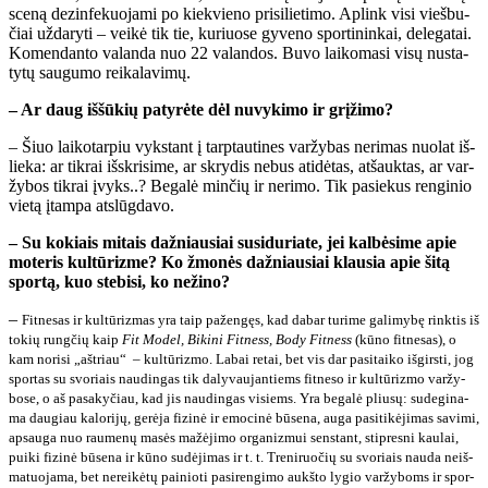
sce­ną dez­in­fe­kuo­ja­mi po kiek­vie­no pri­si­lie­ti­mo. Ap­link vi­si vieš­bu­
čiai už­da­ry­ti – vei­kė tik tie, ku­riuo­se gy­ve­no spor­ti­nin­kai, de­le­ga­tai.
Ko­men­dan­to va­lan­da nuo 22 va­lan­dos. Bu­vo lai­ko­ma­si vi­sų nu­sta­
ty­tų sau­gu­mo rei­ka­la­vi­mų.
– Ar daug iš­šū­kių pa­ty­rė­te dėl nu­vy­ki­mo ir grį­ži­mo?
– Šiuo lai­ko­tar­piu vyks­tant į tarp­tau­ti­nes var­žy­bas ne­ri­mas nuo­lat iš­
lie­ka: ar tik­rai iš­skri­si­me, ar skry­dis ne­bus ati­dė­tas, at­šauk­tas, ar var­
žy­bos tik­rai įvyks..? Be­ga­lė min­čių ir ne­ri­mo. Tik pa­sie­kus ren­gi­nio
vie­tą įtam­pa at­slūg­da­vo.
– Su ko­kiais mi­tais daž­niau­siai su­si­du­ria­te, jei kal­bė­si­me apie
mo­te­ris kul­tū­riz­me? Ko žmo­nės daž­niau­siai klau­sia apie ši­tą
spor­tą, kuo ste­bi­si, ko ne­ži­no?
–
Fit­ne­sas ir kul­tū­riz­mas yra taip pa­žen­gęs, kad da­bar tu­ri­me ga­li­my­bę rink­tis iš
to­kių rung­čių kaip
Fit Mo­del, Bi­ki­ni Fit­ness, Bo­dy Fit­ness
(kū­no fit­ne­sas), o
kam no­ri­si „ašt­riau“ – kul­tū­riz­mo. La­bai re­tai, bet vis dar pa­si­tai­ko iš­girs­ti, jog
spor­tas su svo­riais nau­din­gas tik da­ly­vau­jan­tiems fit­ne­so ir kul­tū­riz­mo var­žy­
bo­se, o aš pa­sa­ky­čiau, kad jis nau­din­gas vi­siems. Yra be­ga­lė pliu­sų: su­de­gi­na­
ma dau­giau ka­lo­ri­jų, ge­rė­ja fi­zi­nė ir emo­ci­nė bū­se­na, au­ga pa­si­ti­kė­ji­mas sa­vi­mi,
ap­sau­ga nuo rau­me­nų ma­sės ma­žė­ji­mo or­ga­niz­mui sens­tant, stip­res­ni kau­lai,
pui­ki fi­zi­nė bū­se­na ir kū­no su­dė­ji­mas ir t. t. Tre­ni­ruo­čių su svo­riais nau­da ne­iš­
ma­tuo­ja­ma, bet ne­rei­kė­tų pai­nio­ti pa­si­ren­gi­mo aukš­to ly­gio var­žy­boms ir spor­