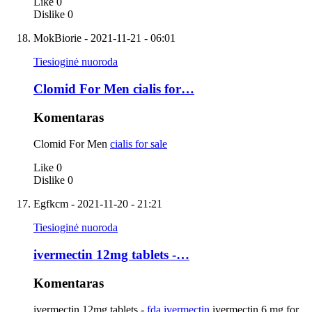
Like
0
Dislike
0
MokBiorie
- 2021-11-21 - 06:01
Tiesioginė nuoroda
Clomid For Men cialis for…
Komentaras
Clomid For Men
cialis for sale
Like
0
Dislike
0
Egfkcm
- 2021-11-20 - 21:21
Tiesioginė nuoroda
ivermectin 12mg tablets -…
Komentaras
ivermectin 12mg tablets -
fda ivermectin
ivermectin 6 mg for