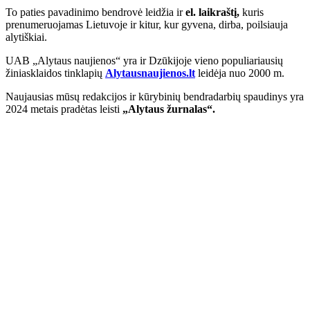
To paties pavadinimo bendrovė leidžia ir
el. laikraštį,
kuris
prenumeruojamas Lietuvoje ir kitur, kur gyvena, dirba, poilsiauja
alytiškiai.
UAB „Alytaus naujienos“ yra ir Dzūkijoje vieno populiariausių
žiniasklaidos tinklapių
Alytausnaujienos.lt
leidėja nuo 2000 m.
Naujausias mūsų redakcijos ir kūrybinių bendradarbių spaudinys yra
2024 metais pradėtas leisti
„Alytaus žurnalas“.