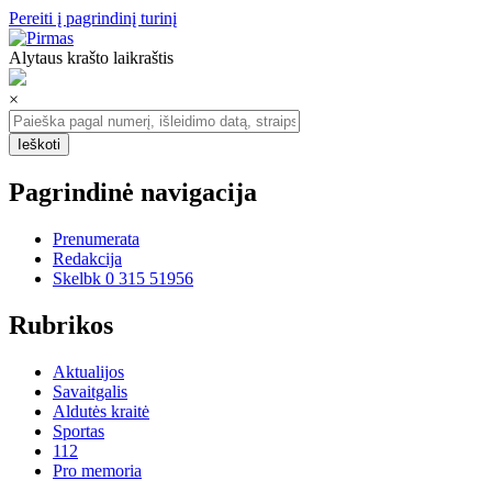
Pereiti į pagrindinį turinį
Alytaus krašto laikraštis
×
Pagrindinė navigacija
Prenumerata
Redakcija
Skelbk 0 315 51956
Rubrikos
Aktualijos
Savaitgalis
Aldutės kraitė
Sportas
112
Pro memoria