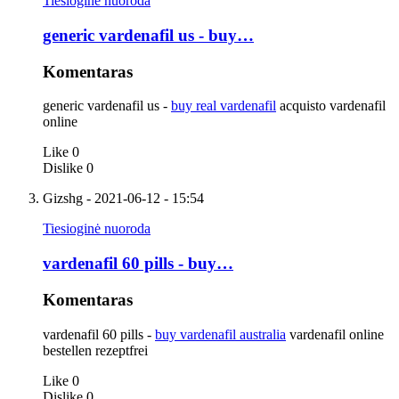
Tiesioginė nuoroda
generic vardenafil us - buy…
Komentaras
generic vardenafil us -
buy real vardenafil
acquisto vardenafil
online
Like
0
Dislike
0
Gizshg
- 2021-06-12 - 15:54
Tiesioginė nuoroda
vardenafil 60 pills - buy…
Komentaras
vardenafil 60 pills -
buy vardenafil australia
vardenafil online
bestellen rezeptfrei
Like
0
Dislike
0