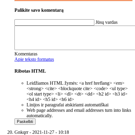
Palikite savo komentarą
Jūsų vardas
Komentaras
Apie teksto formatus
Ribotas HTML
Leidžiamos HTML žymės: <a href hreflang> <em>
<strong> <cite> <blockquote cite> <code> <ul type>
<ol start type> <li> <dl> <dt> <dd> <h2 id> <h3 id>
<h4 id> <h5 id> <h6 id>
Linijos ir paragrafai atskiriami automatiškai
Web page addresses and email addresses turn into links
automatically.
Gnkqrr
- 2021-11-27 - 10:18