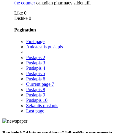
the counter
canadian pharmacy sildenafil
Like
0
Dislike
0
Pagination
First page
Ankstesnis puslapis
Puslapis
2
Puslapis
3
Puslapis
4
Puslapis
5
Puslapis
6
Current page
7
Puslapis
8
Puslapis
9
Puslapis
10
Sekantis puslapis
Last page
Popierinė "Alytaus naujienos" laikraščio prenumerata