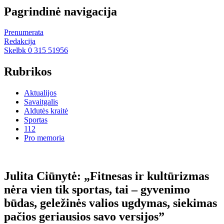
Pagrindinė navigacija
Prenumerata
Redakcija
Skelbk 0 315 51956
Rubrikos
Aktualijos
Savaitgalis
Aldutės kraitė
Sportas
112
Pro memoria
Julita Ciūnytė: „Fitnesas ir kultūrizmas
nėra vien tik sportas, tai – gyvenimo
būdas, geležinės valios ugdymas, siekimas
pačios geriausios savo versijos”