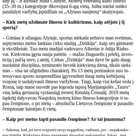
tarp jų – ir aly­tiš­kė Ju­li­ta Ciū­ny­tė, Mo­te­rų ve­te­ra­nių kū­no fit­ne­so
(35–39 m.) ka­te­go­ri­jo­je iš­ko­vo­ju­si 6-ąją vie­tą. Ju­li­ta mie­lai su­ti­ko
pa­si­da­ly­ti var­žy­bų įspū­džiais su „Aly­taus nau­jie­nų“ skai­ty­to­jais.
– Kiek me­tų už­si­i­ma­te fit­ne­su ir kul­tū­riz­mu, kaip at­ėjo­te į šį
spor­tą?
– Gi­miau ir už­au­gau Aly­tu­je, spor­tas nie­ka­da ne­bu­vo man sve­ti­mas,
sep­ty­ne­rius me­tus lan­kiau cir­ko stu­di­ją „Dzū­ki­ja“, kaip oro gim­nas­tė
ir ek­vi­lib­ris­tė. Tuo me­tu stu­di­jai va­do­va­vo Al­ber­tas ir Ju­li­ja Ria­bo­
vai. Kiek­vie­na įgy­ta nau­ja pa­tir­tis – ma­žas žings­ne­lis į prie­kį, in­ves­
ti­ci­ją į pa­čią sa­ve, į at­ei­tį. Cir­kas „Dzū­ki­ja“ man da­vė be ga­lo daug:
nuo­la­ti­nė dis­cip­li­na, tre­ni­ruo­tės be­veik kiek­vie­ną die­ną, tiks­lo sie­ki­
mas – vi­sa tai už­grū­di­no cha­rak­te­rį. Po 13 me­tų per­trau­kos nuo in­
ten­sy­vaus spor­to nu­spren­džiau įgy­ven­din­ti daug me­tų kir­bė­ju­sią
sva­jo­nę ir su­da­ly­vau­ti fit­ne­so var­žy­bo­se. Tai­gi, kaip vi­si ke­liai ve­da į
Ro­mą, taip ma­ne nu­ve­dė pas le­gen­da ta­pu­sį Ma­ri­jam­po­lės „Tau­ro“
vi­sų lai­kų ge­riau­sią vy­riau­si­ą­jį tre­ne­rį Ri­nal­dą Čes­nai­tį. 2019 me­tų
lap­kri­tį da­ly­va­vau Nau­jo­kių mo­te­rų kū­no fit­ne­so ka­te­go­ri­jo­je ir ta­
pau čem­pio­ne, o po me­tų – ab­so­liu­čia Lie­tu­vos čem­pio­ne ir pa­sau­lio
čem­pio­na­te lai­mė­jau 6 vie­tą.
– Kaip per me­tus tap­ti pa­sau­lio čem­pio­ne? Ar tai įma­no­ma?
–
Sa­ko­ma, kad, jei ta­vo sva­jo­nės ta­vęs ne­gąs­di­na, va­di­na­si, jos – ne­pa­kan­ka­
mai di­de­lės. Kiek­vie­ną die­ną sten­gė­mės iš­nau­do­ti mak­si­ma­liai. Sa­kau „mes