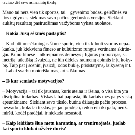
ta­vi­mo dėl sa­vo as­me­ni­nių tiks­lų.
Ma­no tai nė­ra vien tik spor­tas, tai – gy­ve­ni­mo bū­das, ge­le­ži­nės va­
lios ug­dy­mas, sie­ki­mas sa­vo pa­čios ge­riau­sios ver­si­jos. Sie­kiant
aukš­tų re­zul­ta­tų pa­si­ruo­ši­mas var­žy­boms vyks­ta nuo­la­tos.
– Ko­kia Jū­sų sėk­mės pa­slap­tis?
– Kad bū­tum sėk­min­gas šia­me spor­te, vien tik kil­no­ti svo­rius ne­pa­
kan­ka, juk kiek­vie­na fit­ne­so ar kul­tū­riz­mo rung­tis ver­ti­na­ma skir­tin­
gai. Kū­no fit­ne­se – at­krei­pia­mas dė­me­sys į fi­gū­ros pro­por­ci­jas, si­
met­ri­ją, at­le­tiš­ką iš­vaiz­dą, ne itin di­de­les rau­me­nų ap­im­tis ir jų ko­ky­
bę. Taip pat į sce­ni­nį įvaiz­dį, odos būk­lę, pri­sis­ta­ty­mą, lai­ky­se­ną ir t.
t. La­bai svar­bu mo­te­riš­ku­mas, ar­tis­tiš­ku­mas.
– Iš kur se­mia­tės mo­ty­va­ci­jos?
– Mo­ty­va­ci­ja – tai tik jaus­mas, ku­ris at­ei­na ir iš­ei­na, o vi­sa ki­ta yra
dis­cip­li­na ir dar­bas. Vis­kas la­bai pa­pras­ta, tik kar­tais mes pa­tys vis­ką
ap­sun­ki­na­me. Sie­kiant sa­vo tiks­lo, bū­ti­na džiaug­tis pa­čiu pro­ce­su,
ne­svar­bu, koks tai tiks­las, jei jau pra­dė­jai, rei­kia ei­ti iki ga­lo, ne­už­
mirš­ti, ko­dėl pra­dė­jai, ir nie­ka­da ne­su­sto­ti.
– Kaip lei­džia­te šiuo me­tu ka­ran­ti­ną, ar tre­ni­ruo­ja­tės, juo­lab
kai spor­to klu­bai už­vė­rė du­ris?