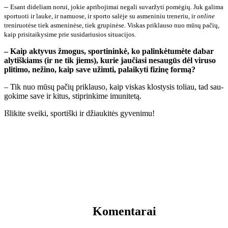
–
Esant di­de­liam no­rui, jo­kie ap­ri­bo­ji­mai ne­ga­li su­var­žy­ti po­mė­gių. Juk ga­li­ma
spor­tuo­ti ir lau­ke, ir na­muo­se, ir spor­to sa­lė­je su as­me­ni­niu tre­ne­riu, ir
on­li­ne
tre­ni­ruo­tė­se tiek as­me­ni­nė­se, tiek gru­pi­nė­se. Vis­kas pri­klau­so nuo mū­sų pa­čių,
kaip pri­si­tai­ky­si­me prie su­si­da­riu­sios si­tu­a­ci­jos.
– Kaip ak­ty­vus žmo­gus, spor­ti­nin­kė, ko pa­lin­kė­tu­mė­te da­bar
aly­tiš­kiams (ir ne tik jiems), ku­rie jau­čia­si ne­sau­gūs dėl vi­ru­so
pli­ti­mo, ne­ži­no, kaip sa­ve už­im­ti, pa­lai­ky­ti fi­zi­nę for­mą?
– Tik nuo mū­sų pa­čių pri­klau­so, kaip vis­kas klos­ty­sis to­liau, tad sau­
go­ki­me sa­ve ir ki­tus, stip­rin­ki­me imu­ni­te­tą.
Iš­li­ki­te svei­ki, spor­tiš­ki ir džiau­ki­tės gy­ve­ni­mu!
Komentarai