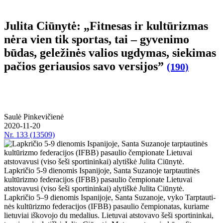
Julita Ciūnytė: „Fitnesas ir kultūrizmas
nėra vien tik sportas, tai – gyvenimo
būdas, geležinės valios ugdymas, siekimas
pačios geriausios savo versijos”
(190)
Saulė Pinkevičienė
2020-11-20
Nr.
133 (13509)
Lapkričio 5-9 dienomis Ispanijoje, Santa Suzanoje tarptautinės
kultūrizmo federacijos (IFBB) pasaulio čempionate Lietuvai
atstovavusi (viso šeši sportininkai) alytiškė Julita Ciūnytė.
Lap­kri­čio 5–9 die­no­mis Is­pa­ni­jo­je, San­ta Su­za­no­je, vy­ko Tarp­tau­ti­
nės kul­tū­riz­mo fe­de­ra­ci­jos (IFBB) pa­sau­lio čem­pio­na­tas, ku­ria­me
lie­tu­viai iš­ko­vo­jo du me­da­lius. Lie­tu­vai at­sto­va­vo še­ši spor­ti­nin­kai,