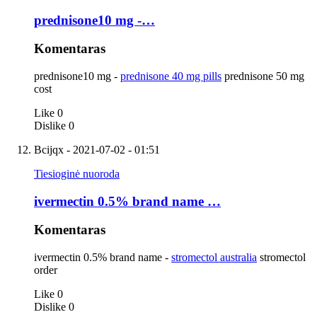
prednisone10 mg -…
Komentaras
prednisone10 mg -
prednisone 40 mg pills
prednisone 50 mg
cost
Like
0
Dislike
0
Bcijqx
- 2021-07-02 - 01:51
Tiesioginė nuoroda
ivermectin 0.5% brand name …
Komentaras
ivermectin 0.5% brand name -
stromectol australia
stromectol
order
Like
0
Dislike
0