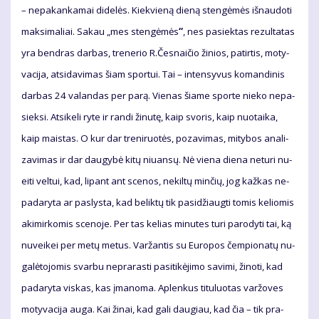
– ne­pa­kan­ka­mai di­de­lės. Kiek­vie­ną die­ną sten­gė­mės iš­nau­do­ti
mak­si­ma­liai. Sa­kau „mes sten­gė­mės
“
, nes pa­siek­tas re­zul­ta­tas
yra ben­dras dar­bas, tre­ne­rio R.Čes­nai­čio ži­nios, pa­tir­tis, mo­ty­
va­ci­ja, at­si­da­vi­mas šiam spor­tui. Tai – in­ten­sy­vus ko­man­di­nis
dar­bas 24 va­lan­das per pa­rą. Vie­nas šia­me spor­te nie­ko ne­pa­
siek­si. At­si­ke­li ry­te ir ran­di ži­nu­tę, kaip svo­ris, kaip nuo­tai­ka,
kaip mais­tas. O kur dar tre­ni­ruo­tės, po­za­vi­mas, mi­ty­bos ana­li­
za­vi­mas ir dar dau­gy­bė ki­tų niu­an­sų. Nė vie­na die­na ne­tu­ri nu­
ei­ti vel­tui, kad, li­pant ant sce­nos, ne­kil­tų min­čių, jog kaž­kas ne­
pa­da­ry­ta ar pa­slys­ta, kad be­lik­tų tik pa­si­džiaug­ti to­mis ke­lio­mis
aki­mir­ko­mis sce­no­je. Per tas ke­lias mi­nu­tes tu­ri pa­ro­dy­ti tai, ką
nu­vei­kei per me­tų me­tus. Var­žan­tis su Eu­ro­pos čem­pio­na­tų nu­
ga­lė­to­jo­mis svar­bu ne­pra­ras­ti pa­si­ti­kė­ji­mo sa­vi­mi, ži­no­ti, kad
pa­da­ry­ta vis­kas, kas įma­no­ma. Ap­len­kus ti­tu­luo­tas var­žo­ves
mo­ty­va­ci­ja au­ga. Kai ži­nai, kad ga­li dau­giau, kad čia – tik pra­