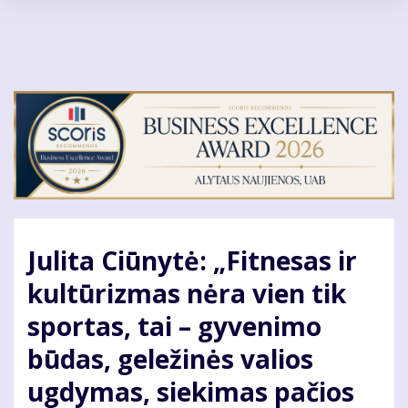
Pereiti
į
pagrindinį
turinį
Julita Ciūnytė: „Fitnesas ir
kultūrizmas nėra vien tik
sportas, tai – gyvenimo
būdas, geležinės valios
ugdymas, siekimas pačios