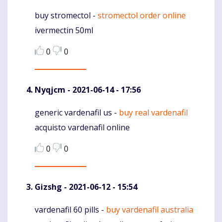
buy stromectol -
stromectol order online
Komentaras
ivermectin 50ml
0
0
Nyqjcm
- 2021-06-14 - 17:56
generic vardenafil us -
buy real vardenafil
Komentaras
acquisto vardenafil online
0
0
Gizshg
- 2021-06-12 - 15:54
vardenafil 60 pills -
buy vardenafil australia
Komentaras