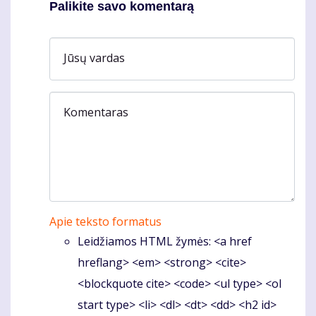
Palikite savo komentarą
Jūsų vardas
Komentaras
Apie teksto formatus
Leidžiamos HTML žymės: <a href
hreflang> <em> <strong> <cite>
<blockquote cite> <code> <ul type> <ol
start type> <li> <dl> <dt> <dd> <h2 id>