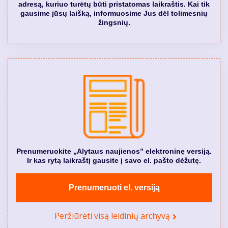
adresą, kuriuo turėtų būti pristatomas laikraštis. Kai tik
gausime jūsų laišką, informuosime Jus dėl tolimesnių
žingsnių.
Prenumeruokite „Alytaus naujienos” elektroninę versiją.
Ir kas rytą laikraštį gausite į savo el. pašto dėžutę.
Prenumeruoti el. versiją
Peržiūrėti visą leidinių archyvą