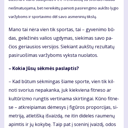
ne­iš­ma­tuo­ja­ma, bet ne­rei­kė­tų pai­nio­ti pa­si­ren­gi­mo aukš­to ly­gio
var­žy­boms ir spor­ta­vi­mo dėl sa­vo as­me­ni­nių tiks­lų.
Ma­no tai nė­ra vien tik spor­tas, tai – gy­ve­ni­mo bū­
das, ge­le­ži­nės va­lios ug­dy­mas, sie­ki­mas sa­vo pa­
čios ge­riau­sios ver­si­jos. Sie­kiant aukš­tų re­zul­ta­tų
pa­si­ruo­ši­mas var­žy­boms vyks­ta nuo­la­tos.
– Ko­kia Jū­sų sėk­mės pa­slap­tis?
– Kad bū­tum sėk­min­gas šia­me spor­te, vien tik kil­
no­ti svo­rius ne­pa­kan­ka, juk kiek­vie­na fit­ne­so ar
kul­tū­riz­mo rung­tis ver­ti­na­ma skir­tin­gai. Kū­no fit­ne­
se – at­krei­pia­mas dė­me­sys į fi­gū­ros pro­por­ci­jas, si­
met­ri­ją, at­le­tiš­ką iš­vaiz­dą, ne itin di­de­les rau­me­nų
ap­im­tis ir jų ko­ky­bę. Taip pat į sce­ni­nį įvaiz­dį, odos