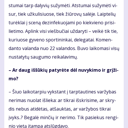
stu­mai tarp da­ly­vių su­žy­mė­ti. At­stu­mai su­žy­mė­ti vi­
sur, tiek už­ku­li­siuo­se, tiek žiū­ro­vų sa­lė­je. Laip­te­lių
tu­rėk­lai į sce­ną dez­in­fe­kuo­ja­mi po kiek­vie­no pri­si­
lie­ti­mo. Ap­link vi­si vieš­bu­čiai už­da­ry­ti – vei­kė tik tie,
ku­riuo­se gy­ve­no spor­ti­nin­kai, de­le­ga­tai. Ko­men­
dan­to va­lan­da nuo 22 va­lan­dos. Bu­vo lai­ko­ma­si vi­sų
nu­sta­ty­tų sau­gu­mo rei­ka­la­vi­mų.
– Ar daug iš­šū­kių pa­ty­rė­te dėl nu­vy­ki­mo ir grį­ži­
mo?
– Šiuo lai­ko­tar­piu vyks­tant į tarp­tau­ti­nes var­žy­bas
ne­ri­mas nuo­lat iš­lie­ka: ar tik­rai iš­skri­si­me, ar skry­
dis ne­bus ati­dė­tas, at­šauk­tas, ar var­žy­bos tik­rai
įvyks..? Be­ga­lė min­čių ir ne­ri­mo. Tik pa­sie­kus ren­gi­
nio vie­tą įtam­pa at­slūg­da­vo.