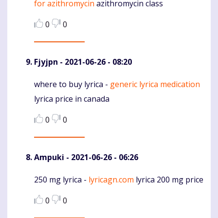
for azithromycin
azithromycin class
0
0
Fjyjpn
- 2021-06-26 - 08:20
where to buy lyrica -
generic lyrica medication
Komentaras
lyrica price in canada
0
0
Ampuki
- 2021-06-26 - 06:26
250 mg lyrica -
lyricagn.com
lyrica 200 mg price
Komentaras
0
0