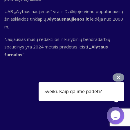
UAB „Alytaus naujienos“ yra ir Dzūkijoje vieno populiariausių
žiniasklaidos tinklapių
Alytausnaujienos.lt
leidėja nuo 2000
m.
Naujausias mūsų redakcijos ir kūrybinių bendradarbių
spaudinys yra 2024 metais pradėtas leisti
„Alytaus
žurnalas“.
Sveiki. Kaip galime padėti?