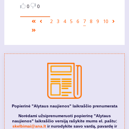
0
0
Pagination
First
Ankstesnis
Puslapis
2
Puslapis
3
Puslapis
4
Puslapis
5
Puslapis
6
Current
7
Puslapis
8
Puslapis
9
Puslapis
10
Sekant
page
puslapis
page
puslap
Last
page
Popierinė "Alytaus naujienos" laikraščio prenumerata
Norėdami užsiprenumeruoti popierinę "Alytaus
naujienos" laikraščio versiją rašykite mums el. paštu:
skelbimai@ana.lt
ir nurodykite savo vardą, pavardę ir