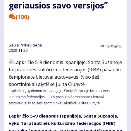
geriausios savo versijos”
(190)
Saulė Pinkevičienė
Nr.
133 (13509)
2020-11-20
Lapkričio 5-9 dienomis Ispanijoje, Santa Suzanoje tarptautinės
kultūrizmo federacijos (IFBB) pasaulio čempionate Lietuvai
atstovavusi (viso šeši sportininkai) alytiškė Julita Ciūnytė.
Lap­kri­čio 5–9 die­no­mis Is­pa­ni­jo­je, San­ta Su­za­no­je,
vy­ko Tarp­tau­ti­nės kul­tū­riz­mo fe­de­ra­ci­jos (IFBB)
pa­sau­lio čem­pio­na­tas, ku­ria­me lie­tu­viai iš­ko­vo­jo du