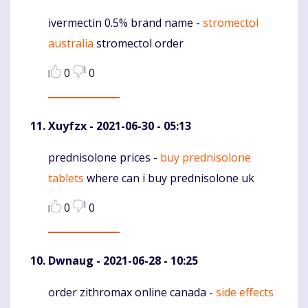
ivermectin 0.5% brand name -
stromectol
Komentaras
australia
stromectol order
0
0
Xuyfzx
- 2021-06-30 - 05:13
prednisolone prices -
buy prednisolone
Komentaras
tablets
where can i buy prednisolone uk
0
0
Dwnaug
- 2021-06-28 - 10:25
order zithromax online canada -
side effects
Komentaras