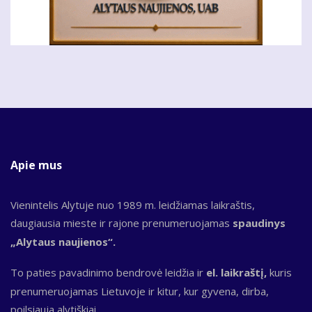
Apie mus
Vienintelis Alytuje nuo 1989 m. leidžiamas laikraštis,
daugiausia mieste ir rajone prenumeruojamas
spaudinys
„Alytaus naujienos“.
To paties pavadinimo bendrovė leidžia ir
el. laikraštį,
kuris
prenumeruojamas Lietuvoje ir kitur, kur gyvena, dirba,
poilsiauja alytiškiai.