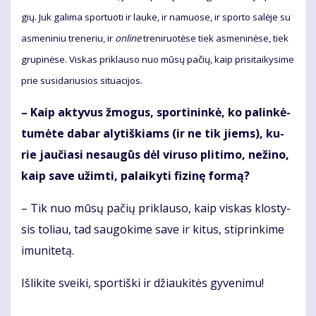
gių. Juk ga­li­ma spor­tuo­ti ir lau­ke, ir na­muo­se, ir spor­to sa­lė­je su
as­me­ni­niu tre­ne­riu, ir
on­li­ne
tre­ni­ruo­tė­se tiek as­me­ni­nė­se, tiek
gru­pi­nė­se. Vis­kas pri­klau­so nuo mū­sų pa­čių, kaip pri­si­tai­ky­si­me
prie su­si­da­riu­sios si­tu­a­ci­jos.
– Kaip ak­ty­vus žmo­gus, spor­ti­nin­kė, ko pa­lin­kė­
tu­mė­te da­bar aly­tiš­kiams (ir ne tik jiems), ku­
rie jau­čia­si ne­sau­gūs dėl vi­ru­so pli­ti­mo, ne­ži­no,
kaip sa­ve už­im­ti, pa­lai­ky­ti fi­zi­nę for­mą?
– Tik nuo mū­sų pa­čių pri­klau­so, kaip vis­kas klos­ty­
sis to­liau, tad sau­go­ki­me sa­ve ir ki­tus, stip­rin­ki­me
imu­ni­te­tą.
Iš­li­ki­te svei­ki, spor­tiš­ki ir džiau­ki­tės gy­ve­ni­mu!