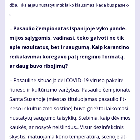
džia. Tiks­lai jau nu­sta­ty­ti ir tik lai­ko klau­si­mas, ka­da bus pa­siek­
ti.
– Pa­sau­lio čem­pio­na­tas Is­pa­ni­jo­je vy­ko pan­de­
mi­jos są­ly­go­mis, va­di­na­si, te­ko gal­vo­ti ne tik
apie re­zul­ta­tus, bet ir sau­gu­mą. Kaip ka­ran­ti­no
rei­ka­la­vi­mai ko­re­ga­vo pa­tį ren­gi­nio for­ma­tą,
ar daug bu­vo ri­bo­ji­mų?
– Pa­sau­li­nė si­tu­a­ci­ja dėl CO­VID-19 vi­ru­so pa­kei­tė
fit­ne­so ir kul­tū­riz­mo var­žy­bas. Pa­sau­lio čem­pio­na­te
San­ta Su­za­no­je (mies­tas ti­tu­luo­ja­mas pa­sau­lio fit­
ne­so ir kul­tū­riz­mo sos­ti­ne) bu­vo griež­tai lai­ko­ma­si
nu­sta­ty­tų sau­gu­mo tai­syk­lių. Ste­bi­ma, kaip dė­vi­mos
kau­kės, ar no­sy­tė ne­iš­lin­dus... Vi­sur dez­in­fek­ci­nis
skys­tis, ma­tuo­ja­ma kū­no tem­pe­ra­tū­ra, sce­no­je at­