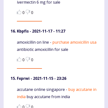
ivermectin 6 mg for sale
0
0
Kbpfis
- 2021-11-17 - 11:27
amoxicillin on line -
purchase amoxicillin usa
Komentaras
antibiotic amoxicillin for sale
0
0
Fxprwi
- 2021-11-15 - 23:26
accutane online singapore -
buy accutane in
Komentaras
india
buy accutane from india
0
0