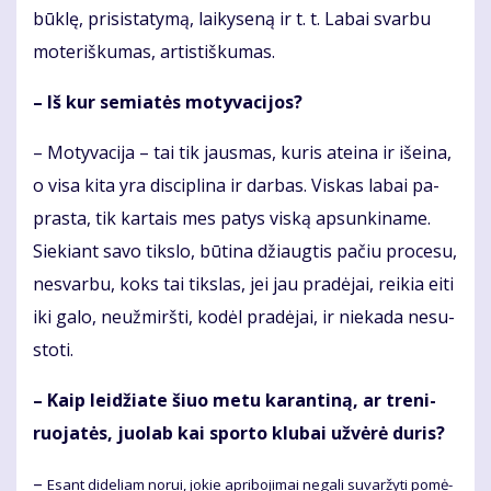
būk­lę, pri­sis­ta­ty­mą, lai­ky­se­ną ir t. t. La­bai svar­bu
mo­te­riš­ku­mas, ar­tis­tiš­ku­mas.
– Iš kur se­mia­tės mo­ty­va­ci­jos?
– Mo­ty­va­ci­ja – tai tik jaus­mas, ku­ris at­ei­na ir iš­ei­na,
o vi­sa ki­ta yra dis­cip­li­na ir dar­bas. Vis­kas la­bai pa­
pras­ta, tik kar­tais mes pa­tys vis­ką ap­sun­ki­na­me.
Sie­kiant sa­vo tiks­lo, bū­ti­na džiaug­tis pa­čiu pro­ce­su,
ne­svar­bu, koks tai tiks­las, jei jau pra­dė­jai, rei­kia ei­ti
iki ga­lo, ne­už­mirš­ti, ko­dėl pra­dė­jai, ir nie­ka­da ne­su­
sto­ti.
– Kaip lei­džia­te šiuo me­tu ka­ran­ti­ną, ar tre­ni­
ruo­ja­tės, juo­lab kai spor­to klu­bai už­vė­rė du­ris?
–
Esant di­de­liam no­rui, jo­kie ap­ri­bo­ji­mai ne­ga­li su­var­žy­ti po­mė­