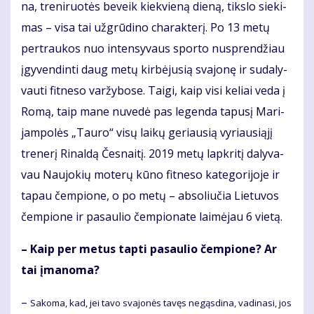
na, tre­ni­ruo­tės be­veik kiek­vie­ną die­ną, tiks­lo sie­ki­
mas – vi­sa tai už­grū­di­no cha­rak­te­rį. Po 13 me­tų
per­trau­kos nuo in­ten­sy­vaus spor­to nu­spren­džiau
įgy­ven­din­ti daug me­tų kir­bė­ju­sią sva­jo­nę ir su­da­ly­
vau­ti fit­ne­so var­žy­bo­se. Tai­gi, kaip vi­si ke­liai ve­da į
Ro­mą, taip ma­ne nu­ve­dė pas le­gen­da ta­pu­sį Ma­ri­
jam­po­lės „Tau­ro“ vi­sų lai­kų ge­riau­sią vy­riau­si­ą­jį
tre­ne­rį Ri­nal­dą Čes­nai­tį. 2019 me­tų lap­kri­tį da­ly­va­
vau Nau­jo­kių mo­te­rų kū­no fit­ne­so ka­te­go­ri­jo­je ir
ta­pau čem­pio­ne, o po me­tų – ab­so­liu­čia Lie­tu­vos
čem­pio­ne ir pa­sau­lio čem­pio­na­te lai­mė­jau 6 vie­tą.
– Kaip per me­tus tap­ti pa­sau­lio čem­pio­ne? Ar
tai įma­no­ma?
–
Sa­ko­ma, kad, jei ta­vo sva­jo­nės ta­vęs ne­gąs­di­na, va­di­na­si, jos