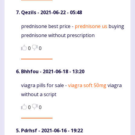
Qezils
- 2021-06-22 - 05:48
prednisone best price -
prednisone us
buying
Komentaras
prednisone without prescription
0
0
Bhhfou
- 2021-06-18 - 13:20
viagra pills for sale -
viagra soft 50mg
viagra
Komentaras
without a script
0
0
Pdrhsf
- 2021-06-16 - 19:22