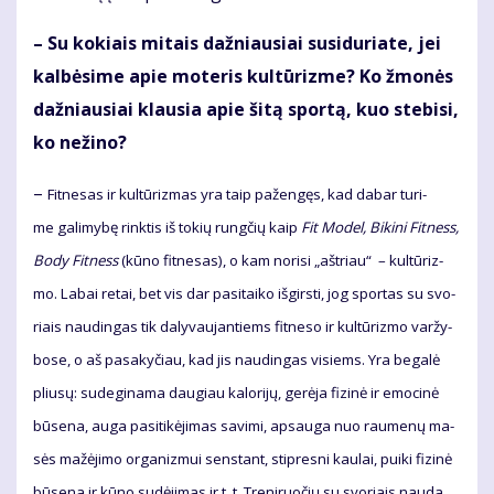
– Su ko­kiais mi­tais daž­niau­siai su­si­du­ria­te, jei
kal­bė­si­me apie mo­te­ris kul­tū­riz­me? Ko žmo­nės
daž­niau­siai klau­sia apie ši­tą spor­tą, kuo ste­bi­si,
ko ne­ži­no?
–
Fit­ne­sas ir kul­tū­riz­mas yra taip pa­žen­gęs, kad da­bar tu­ri­
me ga­li­my­bę rink­tis iš to­kių rung­čių kaip
Fit Mo­del, Bi­ki­ni Fit­ness,
Bo­dy Fit­ness
(kū­no fit­ne­sas), o kam no­ri­si „ašt­riau“ – kul­tū­riz­
mo. La­bai re­tai, bet vis dar pa­si­tai­ko iš­girs­ti, jog spor­tas su svo­
riais nau­din­gas tik da­ly­vau­jan­tiems fit­ne­so ir kul­tū­riz­mo var­žy­
bo­se, o aš pa­sa­ky­čiau, kad jis nau­din­gas vi­siems. Yra be­ga­lė
pliu­sų: su­de­gi­na­ma dau­giau ka­lo­ri­jų, ge­rė­ja fi­zi­nė ir emo­ci­nė
bū­se­na, au­ga pa­si­ti­kė­ji­mas sa­vi­mi, ap­sau­ga nuo rau­me­nų ma­
sės ma­žė­ji­mo or­ga­niz­mui sens­tant, stip­res­ni kau­lai, pui­ki fi­zi­nė
bū­se­na ir kū­no su­dė­ji­mas ir t. t. Tre­ni­ruo­čių su svo­riais nau­da