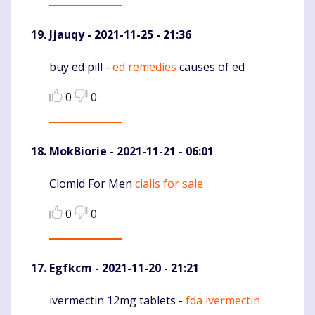
Jjauqy
- 2021-11-25 - 21:36
buy ed pill -
ed remedies
causes of ed
Komentaras
0
0
MokBiorie
- 2021-11-21 - 06:01
Clomid For Men
cialis for sale
Komentaras
0
0
Egfkcm
- 2021-11-20 - 21:21
ivermectin 12mg tablets -
fda ivermectin
Komentaras