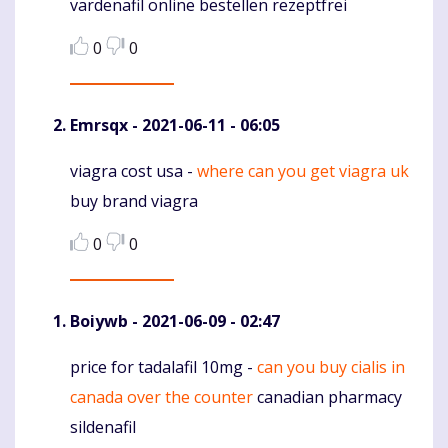
vardenafil online bestellen rezeptfrei
0
0
Emrsqx
- 2021-06-11 - 06:05
viagra cost usa -
where can you get viagra uk
Komentaras
buy brand viagra
0
0
Boiywb
- 2021-06-09 - 02:47
price for tadalafil 10mg -
can you buy cialis in
Komentaras
canada over the counter
canadian pharmacy
sildenafil