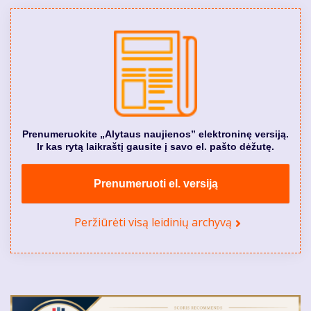
Prenumeruokite „Alytaus naujienos” elektroninę versiją.
Ir kas rytą laikraštį gausite į savo el. pašto dėžutę.
Prenumeruoti el. versiją
Peržiūrėti visą leidinių archyvą