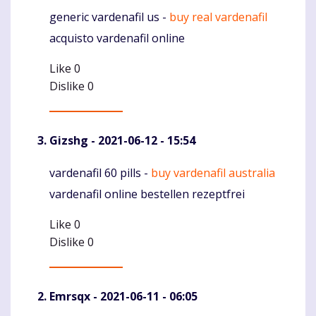
generic vardenafil us -
buy real vardenafil
Komentaras
acquisto vardenafil online
Like
0
Dislike
0
Gizshg
- 2021-06-12 - 15:54
vardenafil 60 pills -
buy vardenafil australia
Komentaras
vardenafil online bestellen rezeptfrei
Like
0
Dislike
0
Emrsqx
- 2021-06-11 - 06:05