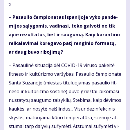
ti.
– Pa­sau­lio čem­pio­na­tas Is­pa­ni­jo­je vy­ko pan­de­
mi­jos są­ly­go­mis, va­di­na­si, te­ko gal­vo­ti ne tik
apie re­zul­ta­tus, bet ir sau­gu­mą. Kaip ka­ran­ti­no
rei­ka­la­vi­mai ko­re­ga­vo pa­tį ren­gi­nio for­ma­tą,
ar daug bu­vo ri­bo­ji­mų?
– Pa­sau­li­nė si­tu­a­ci­ja dėl CO­VID-19 vi­ru­so pa­kei­tė
fit­ne­so ir kul­tū­riz­mo var­žy­bas. Pa­sau­lio čem­pio­na­te
San­ta Su­za­no­je (mies­tas ti­tu­luo­ja­mas pa­sau­lio fit­
ne­so ir kul­tū­riz­mo sos­ti­ne) bu­vo griež­tai lai­ko­ma­si
nu­sta­ty­tų sau­gu­mo tai­syk­lių. Ste­bi­ma, kaip dė­vi­mos
kau­kės, ar no­sy­tė ne­iš­lin­dus... Vi­sur dez­in­fek­ci­nis
skys­tis, ma­tuo­ja­ma kū­no tem­pe­ra­tū­ra, sce­no­je at­
stu­mai tarp da­ly­vių su­žy­mė­ti. At­stu­mai su­žy­mė­ti vi­