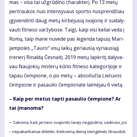
mas – vi­sa tai už­grū­di­no cha­rak­te­rį. Po 13 me­tų
per­trau­kos nuo in­ten­sy­vaus spor­to nu­spren­džiau
įgy­ven­din­ti daug me­tų kir­bė­ju­sią sva­jo­nę ir su­da­ly­
vau­ti fit­ne­so var­žy­bo­se. Tai­gi, kaip vi­si ke­liai ve­da į
Ro­mą, taip ma­ne nu­ve­dė pas le­gen­da ta­pu­sį Ma­ri­
jam­po­lės „Tau­ro“ vi­sų lai­kų ge­riau­sią vy­riau­si­ą­jį
tre­ne­rį Ri­nal­dą Čes­nai­tį. 2019 me­tų lap­kri­tį da­ly­va­
vau Nau­jo­kių mo­te­rų kū­no fit­ne­so ka­te­go­ri­jo­je ir
ta­pau čem­pio­ne, o po me­tų – ab­so­liu­čia Lie­tu­vos
čem­pio­ne ir pa­sau­lio čem­pio­na­te lai­mė­jau 6 vie­tą.
– Kaip per me­tus tap­ti pa­sau­lio čem­pio­ne? Ar
tai įma­no­ma?
–
Sa­ko­ma, kad, jei ta­vo sva­jo­nės ta­vęs ne­gąs­di­na, va­di­na­si, jos
– ne­pa­kan­ka­mai di­de­lės. Kiek­vie­ną die­ną sten­gė­mės iš­nau­do­ti