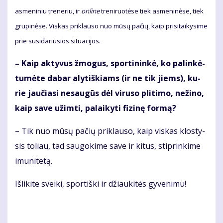
as­me­ni­niu tre­ne­riu, ir
on­li­ne
tre­ni­ruo­tė­se tiek as­me­ni­nė­se, tiek
gru­pi­nė­se. Vis­kas pri­klau­so nuo mū­sų pa­čių, kaip pri­si­tai­ky­si­me
prie su­si­da­riu­sios si­tu­a­ci­jos.
– Kaip ak­ty­vus žmo­gus, spor­ti­nin­kė, ko pa­lin­kė­
tu­mė­te da­bar aly­tiš­kiams (ir ne tik jiems), ku­
rie jau­čia­si ne­sau­gūs dėl vi­ru­so pli­ti­mo, ne­ži­no,
kaip sa­ve už­im­ti, pa­lai­ky­ti fi­zi­nę for­mą?
– Tik nuo mū­sų pa­čių pri­klau­so, kaip vis­kas klos­ty­
sis to­liau, tad sau­go­ki­me sa­ve ir ki­tus, stip­rin­ki­me
imu­ni­te­tą.
Iš­li­ki­te svei­ki, spor­tiš­ki ir džiau­ki­tės gy­ve­ni­mu!