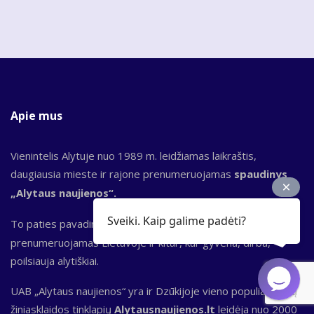
Apie mus
Vienintelis Alytuje nuo 1989 m. leidžiamas laikraštis,
daugiausia mieste ir rajone prenumeruojamas
spaudinys
„Alytaus naujienos“.
Sveiki. Kaip galime padėti?
To paties pavadinimo bendrovė leidžia ir
el. laikraštį,
kuris
prenumeruojamas Lietuvoje ir kitur, kur gyvena, dirba,
poilsiauja alytiškiai.
UAB „Alytaus naujienos“ yra ir Dzūkijoje vieno populiariausių
žiniasklaidos tinklapių
Alytausnaujienos.lt
leidėja nuo 2000