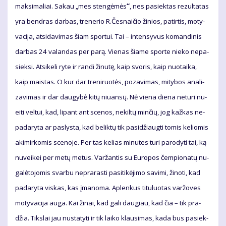
mak­si­ma­liai. Sa­kau „mes sten­gė­mės
“
, nes pa­siek­tas re­zul­ta­tas
yra ben­dras dar­bas, tre­ne­rio R.Čes­nai­čio ži­nios, pa­tir­tis, mo­ty­
va­ci­ja, at­si­da­vi­mas šiam spor­tui. Tai – in­ten­sy­vus ko­man­di­nis
dar­bas 24 va­lan­das per pa­rą. Vie­nas šia­me spor­te nie­ko ne­pa­
siek­si. At­si­ke­li ry­te ir ran­di ži­nu­tę, kaip svo­ris, kaip nuo­tai­ka,
kaip mais­tas. O kur dar tre­ni­ruo­tės, po­za­vi­mas, mi­ty­bos ana­li­
za­vi­mas ir dar dau­gy­bė ki­tų niu­an­sų. Nė vie­na die­na ne­tu­ri nu­
ei­ti vel­tui, kad, li­pant ant sce­nos, ne­kil­tų min­čių, jog kaž­kas ne­
pa­da­ry­ta ar pa­slys­ta, kad be­lik­tų tik pa­si­džiaug­ti to­mis ke­lio­mis
aki­mir­ko­mis sce­no­je. Per tas ke­lias mi­nu­tes tu­ri pa­ro­dy­ti tai, ką
nu­vei­kei per me­tų me­tus. Var­žan­tis su Eu­ro­pos čem­pio­na­tų nu­
ga­lė­to­jo­mis svar­bu ne­pra­ras­ti pa­si­ti­kė­ji­mo sa­vi­mi, ži­no­ti, kad
pa­da­ry­ta vis­kas, kas įma­no­ma. Ap­len­kus ti­tu­luo­tas var­žo­ves
mo­ty­va­ci­ja au­ga. Kai ži­nai, kad ga­li dau­giau, kad čia – tik pra­
džia. Tiks­lai jau nu­sta­ty­ti ir tik lai­ko klau­si­mas, ka­da bus pa­siek­