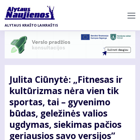
Pereiti
į
pagrindinį
ALYTAUS KRAŠTO LAIKRAŠTIS
turinį
Julita Ciūnytė: „Fitnesas ir
kultūrizmas nėra vien tik
sportas, tai – gyvenimo
būdas, geležinės valios
ugdymas, siekimas pačios
geriausios savo versijos”