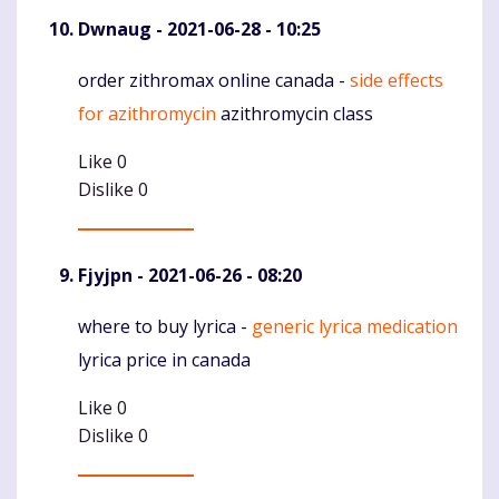
Dwnaug
- 2021-06-28 - 10:25
order zithromax online canada -
side effects
Komentaras
for azithromycin
azithromycin class
Like
0
Dislike
0
Fjyjpn
- 2021-06-26 - 08:20
where to buy lyrica -
generic lyrica medication
Komentaras
lyrica price in canada
Like
0
Dislike
0