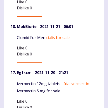
Like
0
Dislike
0
MokBiorie
- 2021-11-21 - 06:01
Clomid For Men
cialis for sale
Komentaras
Like
0
Dislike
0
Egfkcm
- 2021-11-20 - 21:21
ivermectin 12mg tablets -
fda ivermectin
Komentaras
ivermectin 6 mg for sale
Like
0
Dislike
0