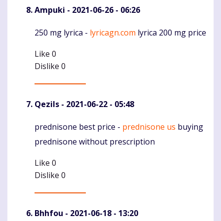
Ampuki
- 2021-06-26 - 06:26
250 mg lyrica -
lyricagn.com
lyrica 200 mg price
Komentaras
Like
0
Dislike
0
Qezils
- 2021-06-22 - 05:48
prednisone best price -
prednisone us
buying
Komentaras
prednisone without prescription
Like
0
Dislike
0
Bhhfou
- 2021-06-18 - 13:20