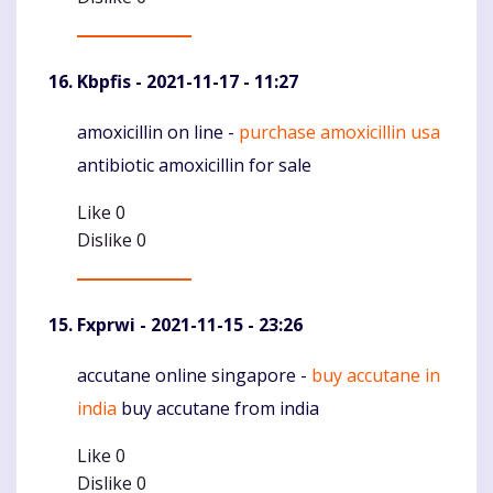
Kbpfis
- 2021-11-17 - 11:27
amoxicillin on line -
purchase amoxicillin usa
Komentaras
antibiotic amoxicillin for sale
Like
0
Dislike
0
Fxprwi
- 2021-11-15 - 23:26
accutane online singapore -
buy accutane in
Komentaras
india
buy accutane from india
Like
0
Dislike
0