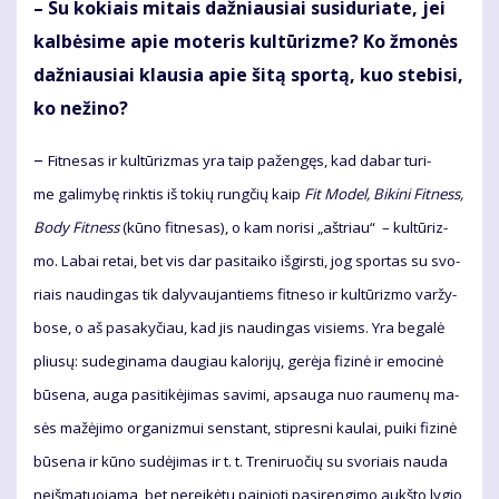
– Su ko­kiais mi­tais daž­niau­siai su­si­du­ria­te, jei
kal­bė­si­me apie mo­te­ris kul­tū­riz­me? Ko žmo­nės
daž­niau­siai klau­sia apie ši­tą spor­tą, kuo ste­bi­si,
ko ne­ži­no?
–
Fit­ne­sas ir kul­tū­riz­mas yra taip pa­žen­gęs, kad da­bar tu­ri­
me ga­li­my­bę rink­tis iš to­kių rung­čių kaip
Fit Mo­del, Bi­ki­ni Fit­ness,
Bo­dy Fit­ness
(kū­no fit­ne­sas), o kam no­ri­si „ašt­riau“ – kul­tū­riz­
mo. La­bai re­tai, bet vis dar pa­si­tai­ko iš­girs­ti, jog spor­tas su svo­
riais nau­din­gas tik da­ly­vau­jan­tiems fit­ne­so ir kul­tū­riz­mo var­žy­
bo­se, o aš pa­sa­ky­čiau, kad jis nau­din­gas vi­siems. Yra be­ga­lė
pliu­sų: su­de­gi­na­ma dau­giau ka­lo­ri­jų, ge­rė­ja fi­zi­nė ir emo­ci­nė
bū­se­na, au­ga pa­si­ti­kė­ji­mas sa­vi­mi, ap­sau­ga nuo rau­me­nų ma­
sės ma­žė­ji­mo or­ga­niz­mui sens­tant, stip­res­ni kau­lai, pui­ki fi­zi­nė
bū­se­na ir kū­no su­dė­ji­mas ir t. t. Tre­ni­ruo­čių su svo­riais nau­da
ne­iš­ma­tuo­ja­ma, bet ne­rei­kė­tų pai­nio­ti pa­si­ren­gi­mo aukš­to ly­gio