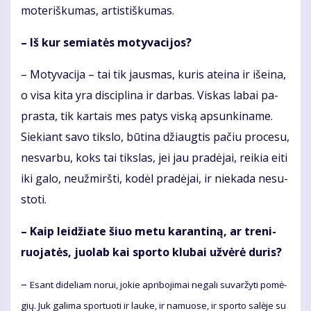
mo­te­riš­ku­mas, ar­tis­tiš­ku­mas.
– Iš kur se­mia­tės mo­ty­va­ci­jos?
– Mo­ty­va­ci­ja – tai tik jaus­mas, ku­ris at­ei­na ir iš­ei­na,
o vi­sa ki­ta yra dis­cip­li­na ir dar­bas. Vis­kas la­bai pa­
pras­ta, tik kar­tais mes pa­tys vis­ką ap­sun­ki­na­me.
Sie­kiant sa­vo tiks­lo, bū­ti­na džiaug­tis pa­čiu pro­ce­su,
ne­svar­bu, koks tai tiks­las, jei jau pra­dė­jai, rei­kia ei­ti
iki ga­lo, ne­už­mirš­ti, ko­dėl pra­dė­jai, ir nie­ka­da ne­su­
sto­ti.
– Kaip lei­džia­te šiuo me­tu ka­ran­ti­ną, ar tre­ni­
ruo­ja­tės, juo­lab kai spor­to klu­bai už­vė­rė du­ris?
–
Esant di­de­liam no­rui, jo­kie ap­ri­bo­ji­mai ne­ga­li su­var­žy­ti po­mė­
gių. Juk ga­li­ma spor­tuo­ti ir lau­ke, ir na­muo­se, ir spor­to sa­lė­je su