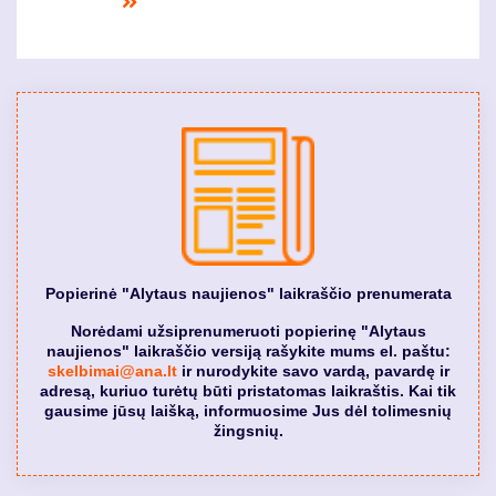
page
puslapis
page
puslap
Last
page
Popierinė "Alytaus naujienos" laikraščio prenumerata
Norėdami užsiprenumeruoti popierinę "Alytaus
naujienos" laikraščio versiją rašykite mums el. paštu:
skelbimai@ana.lt
ir nurodykite savo vardą, pavardę ir
adresą, kuriuo turėtų būti pristatomas laikraštis. Kai tik
gausime jūsų laišką, informuosime Jus dėl tolimesnių
žingsnių.