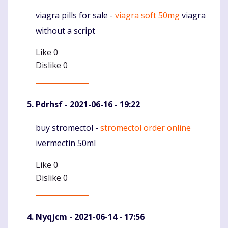
viagra pills for sale -
viagra soft 50mg
viagra
Komentaras
without a script
Like
0
Dislike
0
Pdrhsf
- 2021-06-16 - 19:22
buy stromectol -
stromectol order online
Komentaras
ivermectin 50ml
Like
0
Dislike
0
Nyqjcm
- 2021-06-14 - 17:56