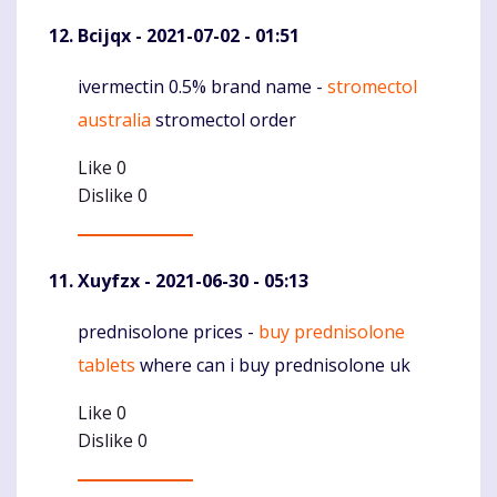
Bcijqx
- 2021-07-02 - 01:51
ivermectin 0.5% brand name -
stromectol
Komentaras
australia
stromectol order
Like
0
Dislike
0
Xuyfzx
- 2021-06-30 - 05:13
prednisolone prices -
buy prednisolone
Komentaras
tablets
where can i buy prednisolone uk
Like
0
Dislike
0