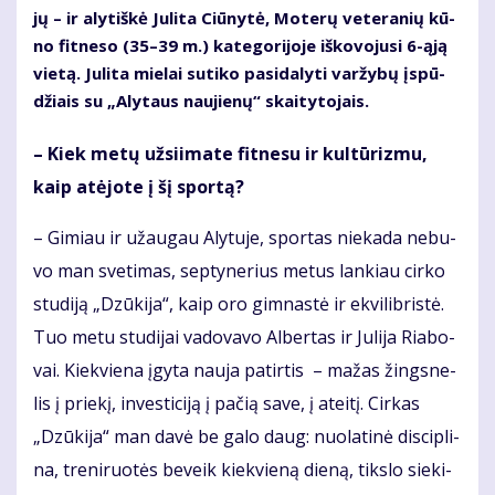
jų – ir aly­tiš­kė Ju­li­ta Ciū­ny­tė, Mo­te­rų ve­te­ra­nių kū­
no fit­ne­so (35–39 m.) ka­te­go­ri­jo­je iš­ko­vo­ju­si 6-ąją
vie­tą. Ju­li­ta mie­lai su­ti­ko pa­si­da­ly­ti var­žy­bų įspū­
džiais su „Aly­taus nau­jie­nų“ skai­ty­to­jais.
– Kiek me­tų už­si­i­ma­te fit­ne­su ir kul­tū­riz­mu,
kaip at­ėjo­te į šį spor­tą?
– Gi­miau ir už­au­gau Aly­tu­je, spor­tas nie­ka­da ne­bu­
vo man sve­ti­mas, sep­ty­ne­rius me­tus lan­kiau cir­ko
stu­di­ją „Dzū­ki­ja“, kaip oro gim­nas­tė ir ek­vi­lib­ris­tė.
Tuo me­tu stu­di­jai va­do­va­vo Al­ber­tas ir Ju­li­ja Ria­bo­
vai. Kiek­vie­na įgy­ta nau­ja pa­tir­tis – ma­žas žings­ne­
lis į prie­kį, in­ves­ti­ci­ją į pa­čią sa­ve, į at­ei­tį. Cir­kas
„Dzū­ki­ja“ man da­vė be ga­lo daug: nuo­la­ti­nė dis­cip­li­
na, tre­ni­ruo­tės be­veik kiek­vie­ną die­ną, tiks­lo sie­ki­