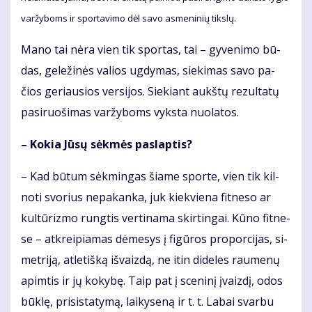
var­žy­boms ir spor­ta­vi­mo dėl sa­vo as­me­ni­nių tiks­lų.
Ma­no tai nė­ra vien tik spor­tas, tai – gy­ve­ni­mo bū­
das, ge­le­ži­nės va­lios ug­dy­mas, sie­ki­mas sa­vo pa­
čios ge­riau­sios ver­si­jos. Sie­kiant aukš­tų re­zul­ta­tų
pa­si­ruo­ši­mas var­žy­boms vyks­ta nuo­la­tos.
– Ko­kia Jū­sų sėk­mės pa­slap­tis?
– Kad bū­tum sėk­min­gas šia­me spor­te, vien tik kil­
no­ti svo­rius ne­pa­kan­ka, juk kiek­vie­na fit­ne­so ar
kul­tū­riz­mo rung­tis ver­ti­na­ma skir­tin­gai. Kū­no fit­ne­
se – at­krei­pia­mas dė­me­sys į fi­gū­ros pro­por­ci­jas, si­
met­ri­ją, at­le­tiš­ką iš­vaiz­dą, ne itin di­de­les rau­me­nų
ap­im­tis ir jų ko­ky­bę. Taip pat į sce­ni­nį įvaiz­dį, odos
būk­lę, pri­sis­ta­ty­mą, lai­ky­se­ną ir t. t. La­bai svar­bu