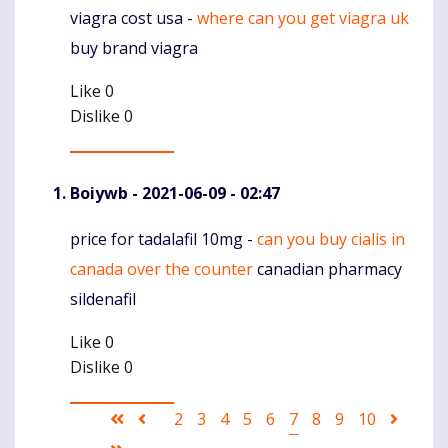
viagra cost usa -
where can you get viagra uk
Komentaras
buy brand viagra
Like
0
Dislike
0
Boiywb
- 2021-06-09 - 02:47
price for tadalafil 10mg -
can you buy cialis in
Komentaras
canada over the counter
canadian pharmacy
sildenafil
Like
0
Dislike
0
Pagination
First
Ankstesnis
Puslapis
2
Puslapis
3
Puslapis
4
Puslapis
5
Puslapis
6
Current
7
Puslapis
8
Puslapis
9
Puslapis
10
Sekant