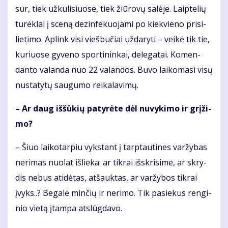
sur, tiek už­ku­li­siuo­se, tiek žiū­ro­vų sa­lė­je. Laip­te­lių
tu­rėk­lai į sce­ną dez­in­fe­kuo­ja­mi po kiek­vie­no pri­si­
lie­ti­mo. Ap­link vi­si vieš­bu­čiai už­da­ry­ti – vei­kė tik tie,
ku­riuo­se gy­ve­no spor­ti­nin­kai, de­le­ga­tai. Ko­men­
dan­to va­lan­da nuo 22 va­lan­dos. Bu­vo lai­ko­ma­si vi­sų
nu­sta­ty­tų sau­gu­mo rei­ka­la­vi­mų.
– Ar daug iš­šū­kių pa­ty­rė­te dėl nu­vy­ki­mo ir grį­ži­
mo?
– Šiuo lai­ko­tar­piu vyks­tant į tarp­tau­ti­nes var­žy­bas
ne­ri­mas nuo­lat iš­lie­ka: ar tik­rai iš­skri­si­me, ar skry­
dis ne­bus ati­dė­tas, at­šauk­tas, ar var­žy­bos tik­rai
įvyks..? Be­ga­lė min­čių ir ne­ri­mo. Tik pa­sie­kus ren­gi­
nio vie­tą įtam­pa at­slūg­da­vo.