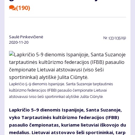
(190)
Saulė Pinkevičienė
Nr.
133 (13509)
2020-11-20
Lapkričio 5-9 dienomis Ispanijoje, Santa Suzanoje tarptautinės
kultūrizmo federacijos (IFBB) pasaulio čempionate Lietuvai
atstovavusi (viso šeši sportininkai) alytiškė Julita Ciūnytė.
Lap­kri­čio 5–9 die­no­mis Is­pa­ni­jo­je, San­ta Su­za­no­je,
vy­ko Tarp­tau­ti­nės kul­tū­riz­mo fe­de­ra­ci­jos (IFBB)
pa­sau­lio čem­pio­na­tas, ku­ria­me lie­tu­viai iš­ko­vo­jo du
me­da­lius. Lie­tu­vai at­sto­va­vo še­ši spor­ti­nin­kai, tarp