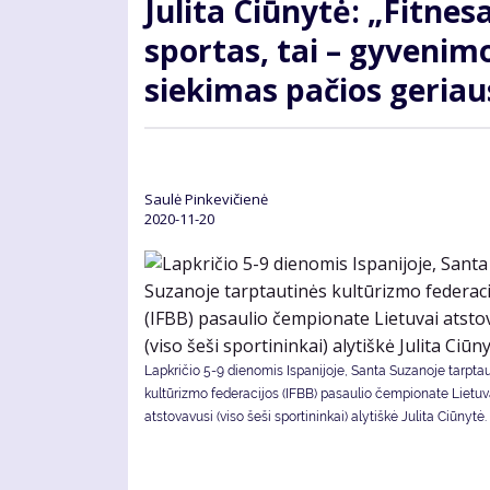
Julita Ciūnytė: „Fitnes
sportas, tai – gyvenim
siekimas pačios geriau
Saulė Pinkevičienė
2020-11-20
Lapkričio 5-9 dienomis Ispanijoje, Santa Suzanoje tarpta
kultūrizmo federacijos (IFBB) pasaulio čempionate Lietuv
atstovavusi (viso šeši sportininkai) alytiškė Julita Ciūnytė.