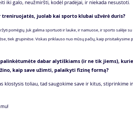
­ti iki ga­lo, ne­už­mirš­ti, ko­dėl pra­dė­jai, ir nie­ka­da ne­su­sto­ti.
tre­ni­ruo­ja­tės, juo­lab kai spor­to klu­bai už­vė­rė du­ris?
ar­žy­ti po­mė­gių. Juk ga­li­ma spor­tuo­ti ir lau­ke, ir na­muo­se, ir spor­to sa­lė­je su
nė­se, tiek gru­pi­nė­se. Vis­kas pri­klau­so nuo mū­sų pa­čių, kaip pri­si­tai­ky­si­me 
pa­lin­kė­tu­mė­te da­bar aly­tiš­kiams (ir ne tik jiems), ku­ri
ži­no, kaip sa­ve už­im­ti, pa­lai­ky­ti fi­zi­nę for­mą?
klos­ty­sis to­liau, tad sau­go­ki­me sa­ve ir ki­tus, stip­rin­ki­me 
i­mu!