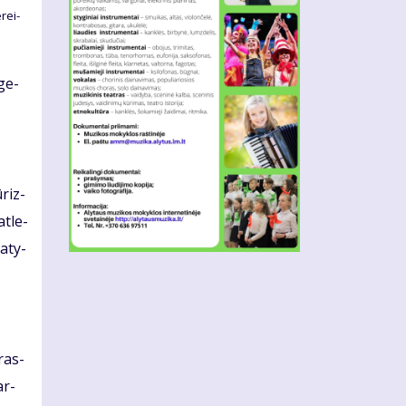
­rei­
 ge­
­riz­
at­le­
a­ty­
pras­
ar­