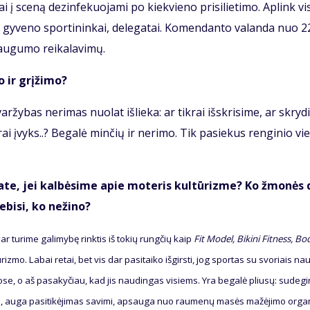
ai į sce­ną dez­in­fe­kuo­ja­mi po kiek­vie­no pri­si­lie­ti­mo. Ap­link vi­
­se gy­ve­no spor­ti­nin­kai, de­le­ga­tai. Ko­men­dan­to va­lan­da nuo 2
au­gu­mo rei­ka­la­vi­mų.
o ir grį­ži­mo?
ar­žy­bas ne­ri­mas nuo­lat iš­lie­ka: ar tik­rai iš­skri­si­me, ar skry­d
rai įvyks..? Be­ga­lė min­čių ir ne­ri­mo. Tik pa­sie­kus ren­gi­nio vie
ria­te, jei kal­bė­si­me apie mo­te­ris kul­tū­riz­me? Ko žmo­nės
­bi­si, ko ne­ži­no?
r tu­ri­me ga­li­my­bę rink­tis iš to­kių rung­čių kaip
Fit Mo­del, Bi­ki­ni Fit­ness, Bo
­riz­mo. La­bai re­tai, bet vis dar pa­si­tai­ko iš­girs­ti, jog spor­tas su svo­riais nau
­bo­se, o aš pa­sa­ky­čiau, kad jis nau­din­gas vi­siems. Yra be­ga­lė pliu­sų: su­de­gi
na, au­ga pa­si­ti­kė­ji­mas sa­vi­mi, ap­sau­ga nuo rau­me­nų ma­sės ma­žė­ji­mo or­ga­