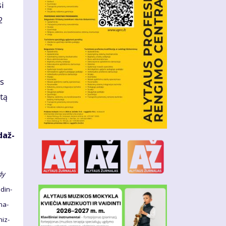
si
2
is
­tą
 daž­
­dy
­din­
­na­
niz­