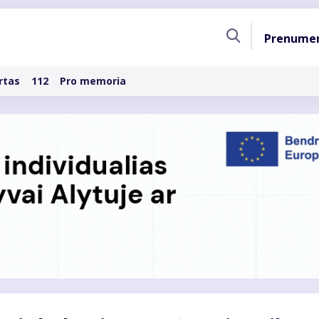
Pagri
Prenume
naviga
rtas
112
Pro memoria