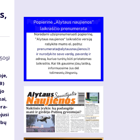
s,
3509)
­je,
BB)
­jo
kai,
­ra­
ju­si
y­bų