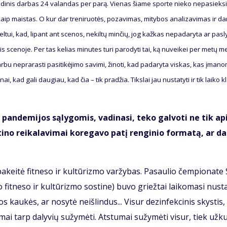
n­di­nis dar­bas 24 va­lan­das per pa­rą. Vie­nas šia­me spor­te nie­ko ne­pa­siek­si
a, kaip mais­tas. O kur dar tre­ni­ruo­tės, po­za­vi­mas, mi­ty­bos ana­li­za­vi­mas ir da
vel­tui, kad, li­pant ant sce­nos, ne­kil­tų min­čių, jog kaž­kas ne­pa­da­ry­ta ar pa­sly
mis sce­no­je. Per tas ke­lias mi­nu­tes tu­ri pa­ro­dy­ti tai, ką nu­vei­kei per me­tų m
bu ne­pra­ras­ti pa­si­ti­kė­ji­mo sa­vi­mi, ži­no­ti, kad pa­da­ry­ta vis­kas, kas įma­no
­nai, kad ga­li dau­giau, kad čia – tik pra­džia. Tiks­lai jau nu­sta­ty­ti ir tik lai­ko kl
o pan­de­mi­jos są­ly­go­mis, va­di­na­si, te­ko gal­vo­ti ne tik ap
i­no rei­ka­la­vi­mai ko­re­ga­vo pa­tį ren­gi­nio for­ma­tą, ar d
 pa­kei­tė fit­ne­so ir kul­tū­riz­mo var­žy­bas. Pa­sau­lio čem­pio­na­t
 fit­ne­so ir kul­tū­riz­mo sos­ti­ne) bu­vo griež­tai lai­ko­ma­si nu­sta
 kau­kės, ar no­sy­tė ne­iš­lin­dus... Vi­sur dez­in­fek­ci­nis skys­tis
ai tarp da­ly­vių su­žy­mė­ti. At­stu­mai su­žy­mė­ti vi­sur, tiek už­ku­