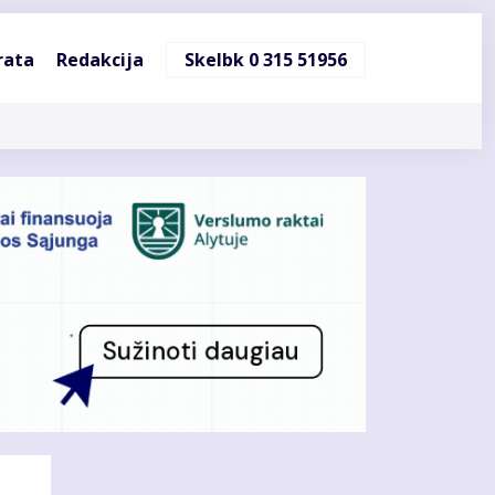
ndinė
rata
Redakcija
Skelbk 0 315 51956
cija