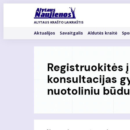
Pereiti
į
pagrindinį
ALYTAUS KRAŠTO LAIKRAŠTIS
turinį
Rubrikos
Aktualijos
Savaitgalis
Aldutės kraitė
Spo