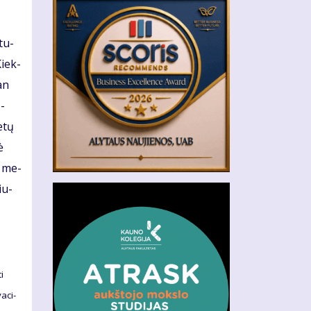
stu­
 Kiek­
man
ž­
­tų
ė
19 me­
iu­
i
a­ci­