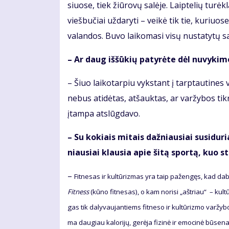
siuo­se, tiek žiū­ro­vų sa­lė­je. Laip­te­lių tu­rėk­l
vieš­bu­čiai už­da­ry­ti – vei­kė tik tie, ku­riuo
va­lan­dos. Bu­vo lai­ko­ma­si vi­sų nu­sta­ty­tų s
– Ar daug iš­šū­kių pa­ty­rė­te dėl nu­vy­ki­m
– Šiuo lai­ko­tar­piu vyks­tant į tarp­tau­ti­nes v
ne­bus ati­dė­tas, at­šauk­tas, ar var­žy­bos tik­
įtam­pa at­slūg­da­vo.
– Su ko­kiais mi­tais daž­niau­siai su­si­du­
niau­siai klau­sia apie ši­tą spor­tą, kuo ste
–
Fit­ne­sas ir kul­tū­riz­mas yra taip pa­žen­gęs, kad da­ba
Fit­ness
(kū­no fit­ne­sas), o kam no­ri­si „ašt­riau“ – kul­tū
gas tik da­ly­vau­jan­tiems fit­ne­so ir kul­tū­riz­mo var­žy
ma dau­giau ka­lo­ri­jų, ge­rė­ja fi­zi­nė ir emo­ci­nė bū­se­