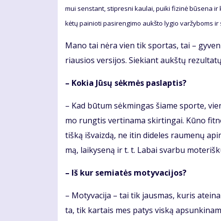
mui sens­tant, stip­res­ni kau­lai, pui­ki fi­zi­nė bū­se­na ir
kė­tų pai­nio­ti pa­si­ren­gi­mo aukš­to ly­gio var­žy­boms ir
Ma­no tai nė­ra vien tik spor­tas, tai – gy­ve­n
riau­sios ver­si­jos. Sie­kiant aukš­tų re­zul­ta­
– Ko­kia Jū­sų sėk­mės pa­slap­tis?
– Kad bū­tum sėk­min­gas šia­me spor­te, vien tik
mo rung­tis ver­ti­na­ma skir­tin­gai. Kū­no fit­ne­
tiš­ką iš­vaiz­dą, ne itin di­de­les rau­me­nų ap­im
mą, lai­ky­se­ną ir t. t. La­bai svar­bu mo­te­riš­
– Iš kur se­mia­tės mo­ty­va­ci­jos?
– Mo­ty­va­ci­ja – tai tik jaus­mas, ku­ris at­ei­na 
ta, tik kar­tais mes pa­tys vis­ką ap­sun­ki­na­m