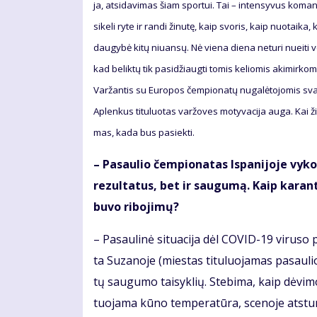
ja, at­si­da­vi­mas šiam spor­tui. Tai – in­ten­sy­vus ko­ma
si­ke­li ry­te ir ran­di ži­nu­tę, kaip svo­ris, kaip nuo­tai­k
dau­gy­bė ki­tų niu­an­sų. Nė vie­na die­na ne­tu­ri nu­ei­ti 
kad be­lik­tų tik pa­si­džiaug­ti to­mis ke­lio­mis aki­mir­ko­
Var­žan­tis su Eu­ro­pos čem­pio­na­tų nu­ga­lė­to­jo­mis svar­
Ap­len­kus ti­tu­luo­tas var­žo­ves mo­ty­va­ci­ja au­ga. Kai ži
mas, ka­da bus pa­siek­ti.
– Pa­sau­lio čem­pio­na­tas Is­pa­ni­jo­je vy­k
re­zul­ta­tus, bet ir sau­gu­mą. Kaip ka­ran­t
bu­vo ri­bo­ji­mų?
– Pa­sau­li­nė si­tu­a­ci­ja dėl CO­VID-19 vi­ru­so
ta Su­za­no­je (mies­tas ti­tu­luo­ja­mas pa­sau­lio
tų sau­gu­mo tai­syk­lių. Ste­bi­ma, kaip dė­vi­mos
tuo­ja­ma kū­no tem­pe­ra­tū­ra, sce­no­je at­stu­m