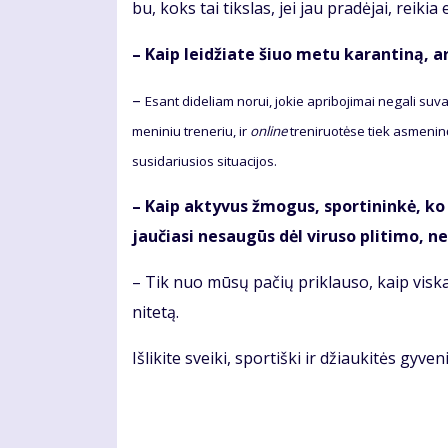
bu, koks tai tiks­las, jei jau pra­dė­jai, rei­kia ei
– Kaip lei­džia­te šiuo me­tu ka­ran­ti­ną, ar 
–
Esant di­de­liam no­rui, jo­kie ap­ri­bo­ji­mai ne­ga­li su­v
me­ni­niu tre­ne­riu, ir
on­li­ne
tre­ni­ruo­tė­se tiek as­me­ni­
su­si­da­riu­sios si­tu­a­ci­jos.
– Kaip ak­ty­vus žmo­gus, spor­ti­nin­kė, ko 
jau­čia­si ne­sau­gūs dėl vi­ru­so pli­ti­mo, ne­
– Tik nuo mū­sų pa­čių pri­klau­so, kaip vis­kas 
ni­te­tą.
Iš­li­ki­te svei­ki, spor­tiš­ki ir džiau­ki­tės gy­ve­n