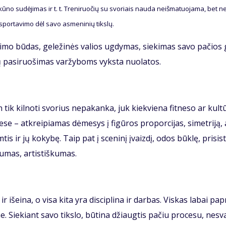
 kū­no su­dė­ji­mas ir t. t. Tre­ni­ruo­čių su svo­riais nau­da ne­iš­ma­tuo­ja­ma, bet ne
 spor­ta­vi­mo dėl sa­vo as­me­ni­nių tiks­lų.
i­mo bū­das, ge­le­ži­nės va­lios ug­dy­mas, sie­ki­mas sa­vo pa­čios
tų pa­si­ruo­ši­mas var­žy­boms vyks­ta nuo­la­tos.
 kil­no­ti svo­rius ne­pa­kan­ka, juk kiek­vie­na fit­ne­so ar kul­tū
se – at­krei­pia­mas dė­me­sys į fi­gū­ros pro­por­ci­jas, si­met­ri­ją, 
­tis ir jų ko­ky­bę. Taip pat į sce­ni­nį įvaiz­dį, odos būk­lę, pri­sis­t
ku­mas, ar­tis­tiš­ku­mas.
ir iš­ei­na, o vi­sa ki­ta yra dis­cip­li­na ir dar­bas. Vis­kas la­bai pa­
e. Sie­kiant sa­vo tiks­lo, bū­ti­na džiaug­tis pa­čiu pro­ce­su, ne­sv