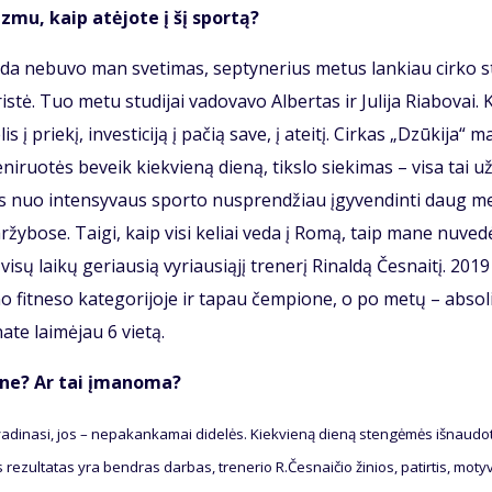
riz­mu, kaip at­ėjo­te į šį spor­tą?
a­da ne­bu­vo man sve­ti­mas, sep­ty­ne­rius me­tus lan­kiau cir­ko 
ris­tė. Tuo me­tu stu­di­jai va­do­va­vo Al­ber­tas ir Ju­li­ja Ria­bo­vai.
 į prie­kį, in­ves­ti­ci­ją į pa­čią sa­ve, į at­ei­tį. Cir­kas „Dzū­ki­ja“ 
e­ni­ruo­tės be­veik kiek­vie­ną die­ną, tiks­lo sie­ki­mas – vi­sa tai u
os nuo in­ten­sy­vaus spor­to nu­spren­džiau įgy­ven­din­ti daug me
 var­žy­bo­se. Tai­gi, kaip vi­si ke­liai ve­da į Ro­mą, taip ma­ne nu­ve­d
­sų lai­kų ge­riau­sią vy­riau­si­ą­jį tre­ne­rį Ri­nal­dą Čes­nai­tį. 20
no fit­ne­so ka­te­go­ri­jo­je ir ta­pau čem­pio­ne, o po me­tų – ab­so­l
­te lai­mė­jau 6 vie­tą.
o­ne? Ar tai įma­no­ma?
a­di­na­si, jos – ne­pa­kan­ka­mai di­de­lės. Kiek­vie­ną die­ną sten­gė­mės iš­nau­do­t
 re­zul­ta­tas yra ben­dras dar­bas, tre­ne­rio R.Čes­nai­čio ži­nios, pa­tir­tis, mo­ty­v