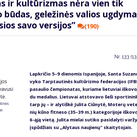
as ir kultūrizmas nėra vien tik
o būdas, geležinės valios ugdyma
sios savo versijos”
(190)
Nr.
133 (1
Lap­kri­čio 5–9 die­no­mis Is­pa­ni­jo­je, San­ta Su­za­no
vy­ko Tarp­tau­ti­nės kul­tū­riz­mo fe­de­ra­ci­jos (IF
pa­sau­lio čem­pio­na­tas, ku­ria­me lie­tu­viai iš­ko­vo
du me­da­lius. Lie­tu­vai at­sto­va­vo še­ši spor­ti­nin­
tarp jų – ir aly­tiš­kė Ju­li­ta Ciū­ny­tė, Mo­te­rų ve­te
utinės
ai
nių kū­no fit­ne­so (35–39 m.) ka­te­go­ri­jo­je iš­ko­vo­
6-ąją vie­tą. Ju­li­ta mie­lai su­ti­ko pa­si­da­ly­ti var­ž
įspū­džiais su „Aly­taus nau­jie­nų“ skai­ty­to­jais.