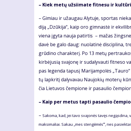
– Kiek me­tų už­si­i­ma­te fit­ne­su ir kul­tū­
– Gi­miau ir už­au­gau Aly­tu­je, spor­tas nie­k
di­ją „Dzū­ki­ja“, kaip oro gim­nas­tė ir ek­vi­lib­
vie­na įgy­ta nau­ja pa­tir­tis – ma­žas žings­ne­lis
da­vė be ga­lo daug: nuo­la­ti­nė dis­cip­li­na, tr
grū­di­no cha­rak­te­rį. Po 13 me­tų per­trau­k
kir­bė­ju­sią sva­jo­nę ir su­da­ly­vau­ti fit­ne­so
pas le­gen­da ta­pu­sį Ma­ri­jam­po­lės „Tau­ro“ vi
tų lap­kri­tį da­ly­va­vau Nau­jo­kių mo­te­rų kū­
čia Lie­tu­vos čem­pio­ne ir pa­sau­lio čem­pio­na
– Kaip per me­tus tap­ti pa­sau­lio čem­pi
–
Sa­ko­ma, kad, jei ta­vo sva­jo­nės ta­vęs ne­gąs­di­na, v
mak­si­ma­liai. Sa­kau „mes sten­gė­mės
“
, nes pa­siek­tas