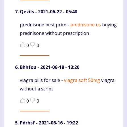
Qezils
- 2021-06-22 - 05:48
prednisone best price -
prednisone us
buying
Komentaras
prednisone without prescription
0
0
Bhhfou
- 2021-06-18 - 13:20
viagra pills for sale -
viagra soft 50mg
viagra
Komentaras
without a script
0
0
Pdrhsf
- 2021-06-16 - 19:22