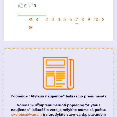
0
0
Pagination
First
Ankstesnis
Puslapis
2
Puslapis
3
Puslapis
4
Puslapis
5
Puslapis
6
Current
7
Puslapis
8
Puslapis
9
Puslapis
10
Sekant
page
puslapis
page
puslap
Last
page
Popierinė "Alytaus naujienos" laikraščio prenumerata
Norėdami užsiprenumeruoti popierinę "Alytaus
naujienos" laikraščio versiją rašykite mums el. paštu:
skelbimai@ana.lt
ir nurodykite savo vardą, pavardę ir