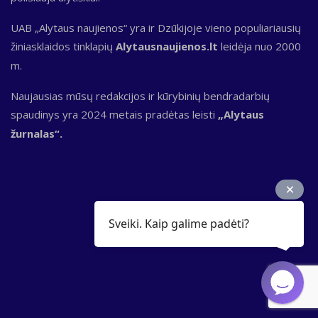
UAB „Alytaus naujienos“ yra ir Dzūkijoje vieno populiariausių
žiniasklaidos tinklapių
Alytausnaujienos.lt
leidėja nuo 2000
m.
Naujausias mūsų redakcijos ir kūrybinių bendradarbių
spaudinys yra 2024 metais pradėtas leisti
„Alytaus
žurnalas“.
Sveiki. Kaip galime padėti?