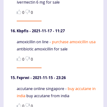
ivermectin 6 mg for sale
0
0
Kbpfis
- 2021-11-17 - 11:27
amoxicillin on line -
purchase amoxicillin usa
Komentaras
antibiotic amoxicillin for sale
0
0
Fxprwi
- 2021-11-15 - 23:26
accutane online singapore -
buy accutane in
Komentaras
india
buy accutane from india
0
0