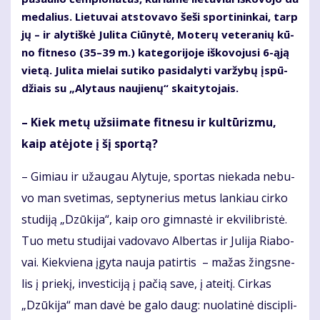
me­da­lius. Lie­tu­vai at­sto­va­vo še­ši spor­ti­nin­kai, tarp
jų – ir aly­tiš­kė Ju­li­ta Ciū­ny­tė, Mo­te­rų ve­te­ra­nių kū­
no fit­ne­so (35–39 m.) ka­te­go­ri­jo­je iš­ko­vo­ju­si 6-ąją
vie­tą. Ju­li­ta mie­lai su­ti­ko pa­si­da­ly­ti var­žy­bų įspū­
džiais su „Aly­taus nau­jie­nų“ skai­ty­to­jais.
– Kiek me­tų už­si­i­ma­te fit­ne­su ir kul­tū­riz­mu,
kaip at­ėjo­te į šį spor­tą?
– Gi­miau ir už­au­gau Aly­tu­je, spor­tas nie­ka­da ne­bu­
vo man sve­ti­mas, sep­ty­ne­rius me­tus lan­kiau cir­ko
stu­di­ją „Dzū­ki­ja“, kaip oro gim­nas­tė ir ek­vi­lib­ris­tė.
Tuo me­tu stu­di­jai va­do­va­vo Al­ber­tas ir Ju­li­ja Ria­bo­
vai. Kiek­vie­na įgy­ta nau­ja pa­tir­tis – ma­žas žings­ne­
lis į prie­kį, in­ves­ti­ci­ją į pa­čią sa­ve, į at­ei­tį. Cir­kas
„Dzū­ki­ja“ man da­vė be ga­lo daug: nuo­la­ti­nė dis­cip­li­