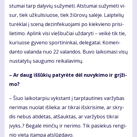
stu­mai tarp da­ly­vių su­žy­mė­ti. At­stu­mai su­žy­mė­ti vi­
sur, tiek už­ku­li­siuo­se, tiek žiū­ro­vų sa­lė­je. Laip­te­lių
tu­rėk­lai į sce­ną dez­in­fe­kuo­ja­mi po kiek­vie­no pri­si­
lie­ti­mo. Ap­link vi­si vieš­bu­čiai už­da­ry­ti – vei­kė tik tie,
ku­riuo­se gy­ve­no spor­ti­nin­kai, de­le­ga­tai. Ko­men­
dan­to va­lan­da nuo 22 va­lan­dos. Bu­vo lai­ko­ma­si vi­sų
nu­sta­ty­tų sau­gu­mo rei­ka­la­vi­mų.
– Ar daug iš­šū­kių pa­ty­rė­te dėl nu­vy­ki­mo ir grį­ži­
mo?
– Šiuo lai­ko­tar­piu vyks­tant į tarp­tau­ti­nes var­žy­bas
ne­ri­mas nuo­lat iš­lie­ka: ar tik­rai iš­skri­si­me, ar skry­
dis ne­bus ati­dė­tas, at­šauk­tas, ar var­žy­bos tik­rai
įvyks..? Be­ga­lė min­čių ir ne­ri­mo. Tik pa­sie­kus ren­gi­
nio vie­tą įtam­pa at­slūg­da­vo.