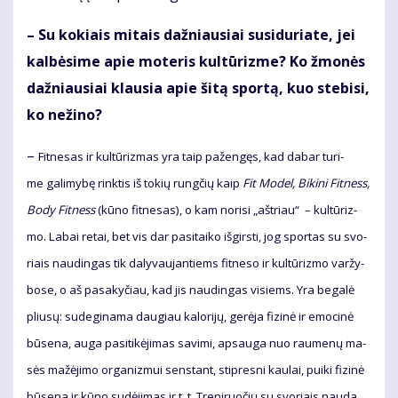
– Su ko­kiais mi­tais daž­niau­siai su­si­du­ria­te, jei
kal­bė­si­me apie mo­te­ris kul­tū­riz­me? Ko žmo­nės
daž­niau­siai klau­sia apie ši­tą spor­tą, kuo ste­bi­si,
ko ne­ži­no?
–
Fit­ne­sas ir kul­tū­riz­mas yra taip pa­žen­gęs, kad da­bar tu­ri­
me ga­li­my­bę rink­tis iš to­kių rung­čių kaip
Fit Mo­del, Bi­ki­ni Fit­ness,
Bo­dy Fit­ness
(kū­no fit­ne­sas), o kam no­ri­si „ašt­riau“ – kul­tū­riz­
mo. La­bai re­tai, bet vis dar pa­si­tai­ko iš­girs­ti, jog spor­tas su svo­
riais nau­din­gas tik da­ly­vau­jan­tiems fit­ne­so ir kul­tū­riz­mo var­žy­
bo­se, o aš pa­sa­ky­čiau, kad jis nau­din­gas vi­siems. Yra be­ga­lė
pliu­sų: su­de­gi­na­ma dau­giau ka­lo­ri­jų, ge­rė­ja fi­zi­nė ir emo­ci­nė
bū­se­na, au­ga pa­si­ti­kė­ji­mas sa­vi­mi, ap­sau­ga nuo rau­me­nų ma­
sės ma­žė­ji­mo or­ga­niz­mui sens­tant, stip­res­ni kau­lai, pui­ki fi­zi­nė
bū­se­na ir kū­no su­dė­ji­mas ir t. t. Tre­ni­ruo­čių su svo­riais nau­da