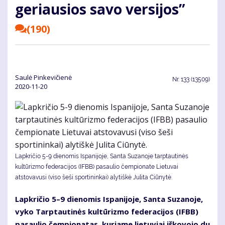
geriausios savo versijos”
(190)
Saulė Pinkevičienė
Nr.
133 (13509)
2020-11-20
Lapkričio 5-9 dienomis Ispanijoje, Santa Suzanoje tarptautinės
kultūrizmo federacijos (IFBB) pasaulio čempionate Lietuvai
atstovavusi (viso šeši sportininkai) alytiškė Julita Ciūnytė.
Lap­kri­čio 5–9 die­no­mis Is­pa­ni­jo­je, San­ta Su­za­no­je,
vy­ko Tarp­tau­ti­nės kul­tū­riz­mo fe­de­ra­ci­jos (IFBB)
pa­sau­lio čem­pio­na­tas, ku­ria­me lie­tu­viai iš­ko­vo­jo du