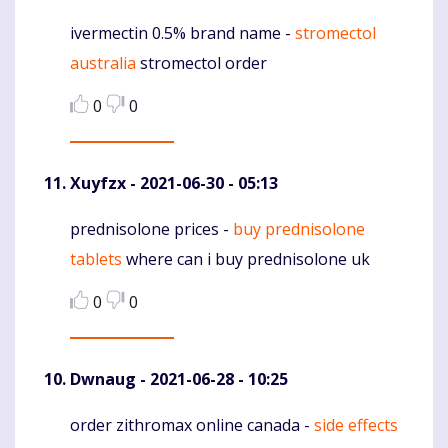
ivermectin 0.5% brand name -
stromectol
Komentaras
australia
stromectol order
0
0
Xuyfzx
- 2021-06-30 - 05:13
prednisolone prices -
buy prednisolone
Komentaras
tablets
where can i buy prednisolone uk
0
0
Dwnaug
- 2021-06-28 - 10:25
order zithromax online canada -
side effects
Komentaras