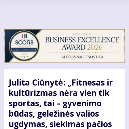
Pereiti
į
pagrindinį
turinį
Julita Ciūnytė: „Fitnesas ir
kultūrizmas nėra vien tik
sportas, tai – gyvenimo
būdas, geležinės valios
ugdymas, siekimas pačios