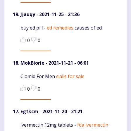
Jjauqy
- 2021-11-25 - 21:36
buy ed pill -
ed remedies
causes of ed
Komentaras
0
0
MokBiorie
- 2021-11-21 - 06:01
Clomid For Men
cialis for sale
Komentaras
0
0
Egfkcm
- 2021-11-20 - 21:21
ivermectin 12mg tablets -
fda ivermectin
Komentaras