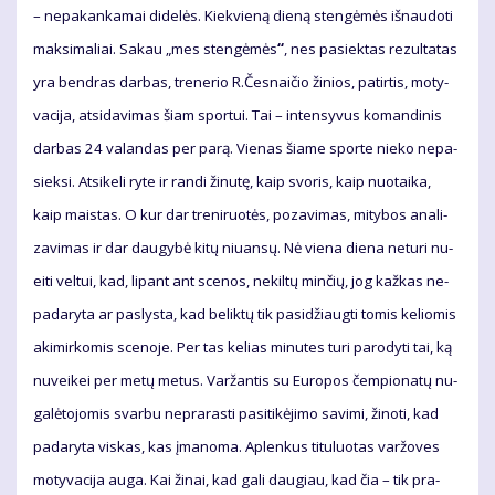
– ne­pa­kan­ka­mai di­de­lės. Kiek­vie­ną die­ną sten­gė­mės iš­nau­do­ti
mak­si­ma­liai. Sa­kau „mes sten­gė­mės
“
, nes pa­siek­tas re­zul­ta­tas
yra ben­dras dar­bas, tre­ne­rio R.Čes­nai­čio ži­nios, pa­tir­tis, mo­ty­
va­ci­ja, at­si­da­vi­mas šiam spor­tui. Tai – in­ten­sy­vus ko­man­di­nis
dar­bas 24 va­lan­das per pa­rą. Vie­nas šia­me spor­te nie­ko ne­pa­
siek­si. At­si­ke­li ry­te ir ran­di ži­nu­tę, kaip svo­ris, kaip nuo­tai­ka,
kaip mais­tas. O kur dar tre­ni­ruo­tės, po­za­vi­mas, mi­ty­bos ana­li­
za­vi­mas ir dar dau­gy­bė ki­tų niu­an­sų. Nė vie­na die­na ne­tu­ri nu­
ei­ti vel­tui, kad, li­pant ant sce­nos, ne­kil­tų min­čių, jog kaž­kas ne­
pa­da­ry­ta ar pa­slys­ta, kad be­lik­tų tik pa­si­džiaug­ti to­mis ke­lio­mis
aki­mir­ko­mis sce­no­je. Per tas ke­lias mi­nu­tes tu­ri pa­ro­dy­ti tai, ką
nu­vei­kei per me­tų me­tus. Var­žan­tis su Eu­ro­pos čem­pio­na­tų nu­
ga­lė­to­jo­mis svar­bu ne­pra­ras­ti pa­si­ti­kė­ji­mo sa­vi­mi, ži­no­ti, kad
pa­da­ry­ta vis­kas, kas įma­no­ma. Ap­len­kus ti­tu­luo­tas var­žo­ves
mo­ty­va­ci­ja au­ga. Kai ži­nai, kad ga­li dau­giau, kad čia – tik pra­