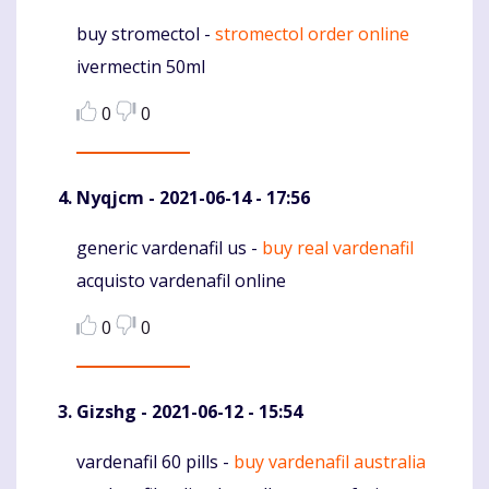
buy stromectol -
stromectol order online
Komentaras
ivermectin 50ml
0
0
Nyqjcm
- 2021-06-14 - 17:56
generic vardenafil us -
buy real vardenafil
Komentaras
acquisto vardenafil online
0
0
Gizshg
- 2021-06-12 - 15:54
vardenafil 60 pills -
buy vardenafil australia
Komentaras