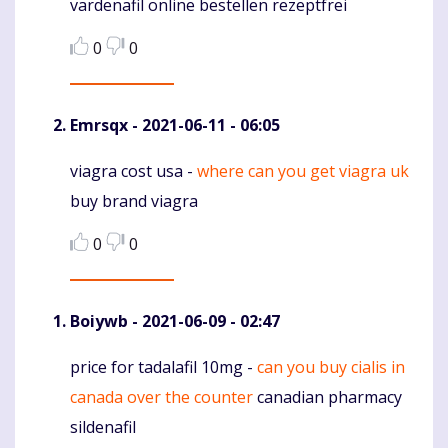
vardenafil online bestellen rezeptfrei
0
0
Emrsqx
- 2021-06-11 - 06:05
viagra cost usa -
where can you get viagra uk
Komentaras
buy brand viagra
0
0
Boiywb
- 2021-06-09 - 02:47
price for tadalafil 10mg -
can you buy cialis in
Komentaras
canada over the counter
canadian pharmacy
sildenafil