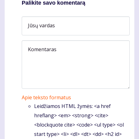
Palikite savo komentarą
Jūsų vardas
Komentaras
Apie teksto formatus
Leidžiamos HTML žymės: <a href
hreflang> <em> <strong> <cite>
<blockquote cite> <code> <ul type> <ol
start type> <li> <dl> <dt> <dd> <h2 id>