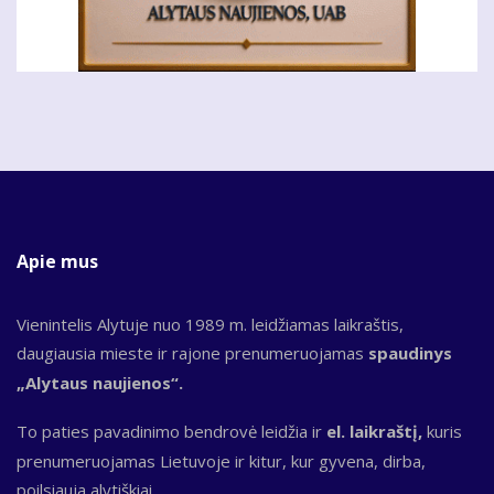
Apie mus
Vienintelis Alytuje nuo 1989 m. leidžiamas laikraštis,
daugiausia mieste ir rajone prenumeruojamas
spaudinys
„Alytaus naujienos“.
To paties pavadinimo bendrovė leidžia ir
el. laikraštį,
kuris
prenumeruojamas Lietuvoje ir kitur, kur gyvena, dirba,
poilsiauja alytiškiai.