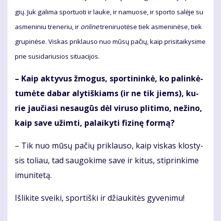
gių. Juk ga­li­ma spor­tuo­ti ir lau­ke, ir na­muo­se, ir spor­to sa­lė­je su
as­me­ni­niu tre­ne­riu, ir
on­li­ne
tre­ni­ruo­tė­se tiek as­me­ni­nė­se, tiek
gru­pi­nė­se. Vis­kas pri­klau­so nuo mū­sų pa­čių, kaip pri­si­tai­ky­si­me
prie su­si­da­riu­sios si­tu­a­ci­jos.
– Kaip ak­ty­vus žmo­gus, spor­ti­nin­kė, ko pa­lin­kė­
tu­mė­te da­bar aly­tiš­kiams (ir ne tik jiems), ku­
rie jau­čia­si ne­sau­gūs dėl vi­ru­so pli­ti­mo, ne­ži­no,
kaip sa­ve už­im­ti, pa­lai­ky­ti fi­zi­nę for­mą?
– Tik nuo mū­sų pa­čių pri­klau­so, kaip vis­kas klos­ty­
sis to­liau, tad sau­go­ki­me sa­ve ir ki­tus, stip­rin­ki­me
imu­ni­te­tą.
Iš­li­ki­te svei­ki, spor­tiš­ki ir džiau­ki­tės gy­ve­ni­mu!