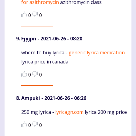
for azithromycin
azithromycin class
0
0
Fjyjpn
- 2021-06-26 - 08:20
where to buy lyrica -
generic lyrica medication
Komentaras
lyrica price in canada
0
0
Ampuki
- 2021-06-26 - 06:26
250 mg lyrica -
lyricagn.com
lyrica 200 mg price
Komentaras
0
0