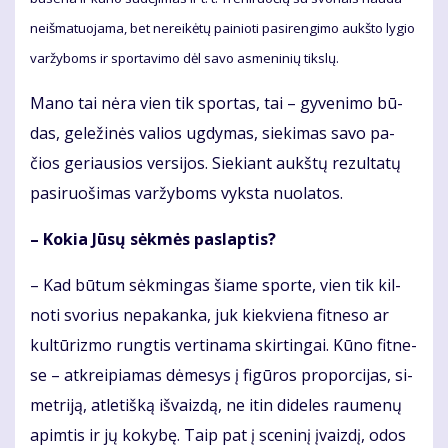
ne­iš­ma­tuo­ja­ma, bet ne­rei­kė­tų pai­nio­ti pa­si­ren­gi­mo aukš­to ly­gio
var­žy­boms ir spor­ta­vi­mo dėl sa­vo as­me­ni­nių tiks­lų.
Ma­no tai nė­ra vien tik spor­tas, tai – gy­ve­ni­mo bū­
das, ge­le­ži­nės va­lios ug­dy­mas, sie­ki­mas sa­vo pa­
čios ge­riau­sios ver­si­jos. Sie­kiant aukš­tų re­zul­ta­tų
pa­si­ruo­ši­mas var­žy­boms vyks­ta nuo­la­tos.
– Ko­kia Jū­sų sėk­mės pa­slap­tis?
– Kad bū­tum sėk­min­gas šia­me spor­te, vien tik kil­
no­ti svo­rius ne­pa­kan­ka, juk kiek­vie­na fit­ne­so ar
kul­tū­riz­mo rung­tis ver­ti­na­ma skir­tin­gai. Kū­no fit­ne­
se – at­krei­pia­mas dė­me­sys į fi­gū­ros pro­por­ci­jas, si­
met­ri­ją, at­le­tiš­ką iš­vaiz­dą, ne itin di­de­les rau­me­nų
ap­im­tis ir jų ko­ky­bę. Taip pat į sce­ni­nį įvaiz­dį, odos