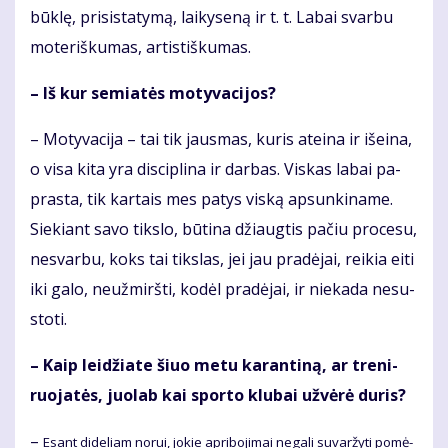
būk­lę, pri­sis­ta­ty­mą, lai­ky­se­ną ir t. t. La­bai svar­bu
mo­te­riš­ku­mas, ar­tis­tiš­ku­mas.
– Iš kur se­mia­tės mo­ty­va­ci­jos?
– Mo­ty­va­ci­ja – tai tik jaus­mas, ku­ris at­ei­na ir iš­ei­na,
o vi­sa ki­ta yra dis­cip­li­na ir dar­bas. Vis­kas la­bai pa­
pras­ta, tik kar­tais mes pa­tys vis­ką ap­sun­ki­na­me.
Sie­kiant sa­vo tiks­lo, bū­ti­na džiaug­tis pa­čiu pro­ce­su,
ne­svar­bu, koks tai tiks­las, jei jau pra­dė­jai, rei­kia ei­ti
iki ga­lo, ne­už­mirš­ti, ko­dėl pra­dė­jai, ir nie­ka­da ne­su­
sto­ti.
– Kaip lei­džia­te šiuo me­tu ka­ran­ti­ną, ar tre­ni­
ruo­ja­tės, juo­lab kai spor­to klu­bai už­vė­rė du­ris?
–
Esant di­de­liam no­rui, jo­kie ap­ri­bo­ji­mai ne­ga­li su­var­žy­ti po­mė­