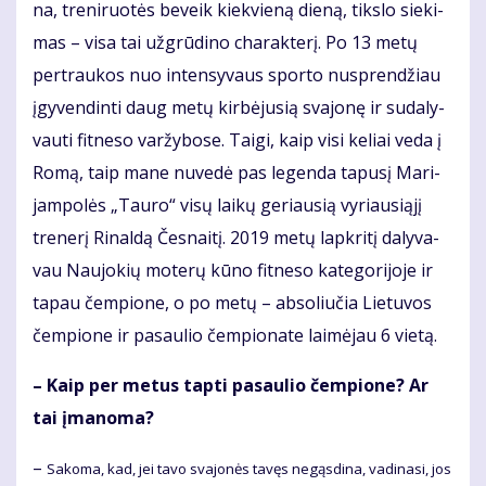
na, tre­ni­ruo­tės be­veik kiek­vie­ną die­ną, tiks­lo sie­ki­
mas – vi­sa tai už­grū­di­no cha­rak­te­rį. Po 13 me­tų
per­trau­kos nuo in­ten­sy­vaus spor­to nu­spren­džiau
įgy­ven­din­ti daug me­tų kir­bė­ju­sią sva­jo­nę ir su­da­ly­
vau­ti fit­ne­so var­žy­bo­se. Tai­gi, kaip vi­si ke­liai ve­da į
Ro­mą, taip ma­ne nu­ve­dė pas le­gen­da ta­pu­sį Ma­ri­
jam­po­lės „Tau­ro“ vi­sų lai­kų ge­riau­sią vy­riau­si­ą­jį
tre­ne­rį Ri­nal­dą Čes­nai­tį. 2019 me­tų lap­kri­tį da­ly­va­
vau Nau­jo­kių mo­te­rų kū­no fit­ne­so ka­te­go­ri­jo­je ir
ta­pau čem­pio­ne, o po me­tų – ab­so­liu­čia Lie­tu­vos
čem­pio­ne ir pa­sau­lio čem­pio­na­te lai­mė­jau 6 vie­tą.
– Kaip per me­tus tap­ti pa­sau­lio čem­pio­ne? Ar
tai įma­no­ma?
–
Sa­ko­ma, kad, jei ta­vo sva­jo­nės ta­vęs ne­gąs­di­na, va­di­na­si, jos