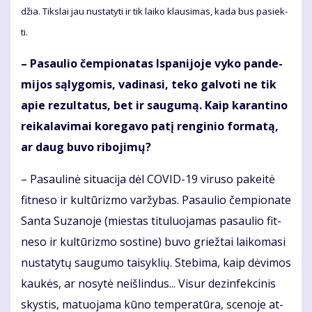
džia. Tiks­lai jau nu­sta­ty­ti ir tik lai­ko klau­si­mas, ka­da bus pa­siek­
ti.
– Pa­sau­lio čem­pio­na­tas Is­pa­ni­jo­je vy­ko pan­de­
mi­jos są­ly­go­mis, va­di­na­si, te­ko gal­vo­ti ne tik
apie re­zul­ta­tus, bet ir sau­gu­mą. Kaip ka­ran­ti­no
rei­ka­la­vi­mai ko­re­ga­vo pa­tį ren­gi­nio for­ma­tą,
ar daug bu­vo ri­bo­ji­mų?
– Pa­sau­li­nė si­tu­a­ci­ja dėl CO­VID-19 vi­ru­so pa­kei­tė
fit­ne­so ir kul­tū­riz­mo var­žy­bas. Pa­sau­lio čem­pio­na­te
San­ta Su­za­no­je (mies­tas ti­tu­luo­ja­mas pa­sau­lio fit­
ne­so ir kul­tū­riz­mo sos­ti­ne) bu­vo griež­tai lai­ko­ma­si
nu­sta­ty­tų sau­gu­mo tai­syk­lių. Ste­bi­ma, kaip dė­vi­mos
kau­kės, ar no­sy­tė ne­iš­lin­dus... Vi­sur dez­in­fek­ci­nis
skys­tis, ma­tuo­ja­ma kū­no tem­pe­ra­tū­ra, sce­no­je at­