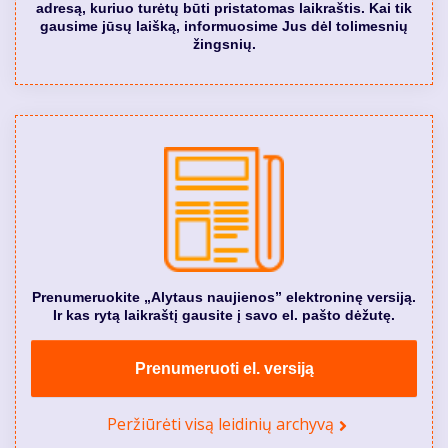
adresą, kuriuo turėtų būti pristatomas laikraštis. Kai tik
gausime jūsų laišką, informuosime Jus dėl tolimesnių
žingsnių.
Prenumeruokite „Alytaus naujienos” elektroninę versiją.
Ir kas rytą laikraštį gausite į savo el. pašto dėžutę.
Prenumeruoti el. versiją
Peržiūrėti visą leidinių archyvą