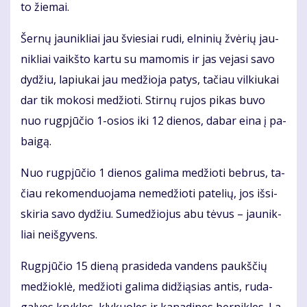
to žie­mai.
Šer­nų jau­nik­liai jau švie­siai ru­di, el­ni­nių žvė­rių jau­
nik­liai vaikš­to kar­tu su ma­mo­mis ir jas ve­ja­si sa­vo
dy­džiu, la­piu­kai jau me­džio­ja pa­tys, ta­čiau vil­kiu­kai
dar tik mo­ko­si me­džio­ti. Stir­nų ru­jos pi­kas bu­vo
nuo rug­pjū­čio 1-osios iki 12 die­nos, da­bar ei­na į pa­
bai­gą.
Nuo rug­pjū­čio 1 die­nos ga­li­ma me­džio­ti beb­rus, ta­
čiau re­ko­men­duo­ja­ma ne­me­džio­ti pa­te­lių, jos iš­si­
ski­ria sa­vo dy­džiu. Su­me­džio­jus abu tė­vus – jau­nik­
liai ne­iš­gy­vens.
Rug­pjū­čio 15 die­ną pra­si­de­da van­dens paukš­čių
me­džiok­lė, me­džio­ti ga­li­ma di­dži­ą­sias an­tis, ru­da­
gal­ves kryk­les, kly­kuo­les ir ka­na­di­nes ber­nik­les. La­