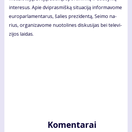
in­te­re­sus. Apie dvi­pras­miš­ką si­tu­a­ci­ją in­for­ma­vo­me
eu­ro­par­la­men­ta­rus, ša­lies pre­zi­den­tą, Sei­mo na­
rius, or­ga­ni­za­vo­me nuo­to­li­nes dis­ku­si­jas bei te­le­vi­
zi­jos lai­das.
Komentarai