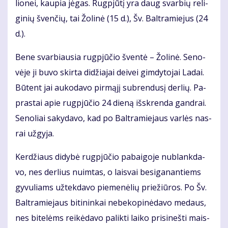
lio­nei, kau­pia jė­gas. Rug­pjū­tį yra daug svar­bių re­li­
gi­nių šven­čių, tai Žo­li­nė (15 d.), Šv. Bal­tra­mie­jus (24
d.).
Be­ne svar­biau­sia rug­pjū­čio šven­tė – Žo­li­nė. Se­no­
vė­je ji bu­vo skir­ta di­džia­jai dei­vei gim­dy­to­jai La­dai.
Bū­tent jai au­ko­da­vo pir­mą­jį su­bren­du­sį der­lių. Pa­
pras­tai apie rug­pjū­čio 24 die­ną iš­skren­da gan­drai.
Se­no­liai sa­ky­da­vo, kad po Bal­tra­mie­jaus var­lės nas­
rai už­gy­ja.
Ker­džiaus di­dy­bė rug­pjū­čio pa­bai­go­je nu­blank­da­
vo, nes der­lius nuim­tas, o lais­vai be­si­ga­nan­tiems
gy­vu­liams už­tek­da­vo pie­me­nė­lių prie­žiū­ros. Po Šv.
Bal­tra­mie­jaus bi­ti­nin­kai ne­be­ko­pi­nė­da­vo me­daus,
nes bi­te­lėms rei­kė­da­vo pa­lik­ti lai­ko pri­si­neš­ti mais­