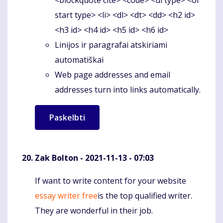
start type> <li> <dl> <dt> <dd> <h2 id>
<h3 id> <h4 id> <h5 id> <h6 id>
Linijos ir paragrafai atskiriami
automatiškai
Web page addresses and email
addresses turn into links automatically.
Zak Bolton
- 2021-11-13 - 07:03
If want to write content for your website
Komentaras
essay writer free
is the top qualified writer.
They are wonderful in their job.