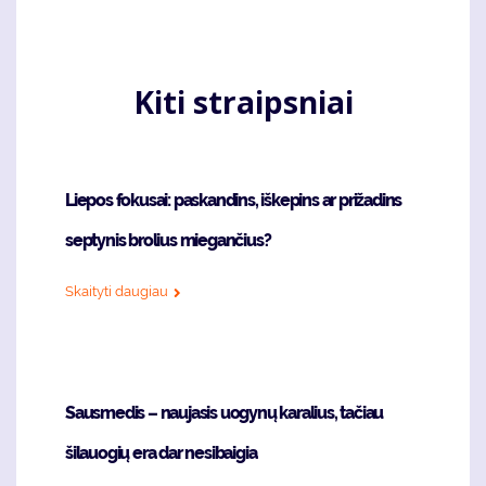
puslapis
page
Kiti straipsniai
Liepos fokusai: paskandins, iškepins ar prižadins
septynis brolius miegančius?
Skaityti daugiau
Sausmedis – naujasis uogynų karalius, tačiau
šilauogių era dar nesibaigia