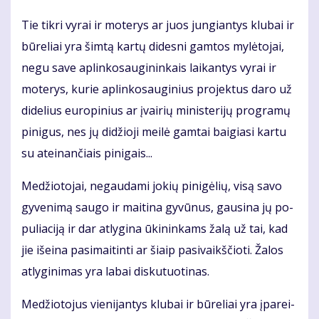
Tie tik­ri vy­rai ir mo­te­rys ar juos jun­gian­tys klu­bai ir
bū­re­liai yra šim­tą kar­tų di­des­ni gam­tos my­lė­to­jai,
ne­gu sa­ve ap­lin­ko­sau­gi­nin­kais lai­kan­tys vy­rai ir
mo­te­rys, ku­rie ap­lin­ko­sau­gi­nius pro­jek­tus da­ro už
di­de­lius eu­ro­pi­nius ar įvai­rių mi­nis­te­ri­jų pro­gra­mų
pi­ni­gus, nes jų di­džio­ji mei­lė gam­tai bai­gia­si kar­tu
su at­ei­nan­čiais pi­ni­gais...
Me­džio­to­jai, ne­gau­da­mi jo­kių pi­ni­gė­lių, vi­są sa­vo
gy­ve­ni­mą sau­go ir mai­ti­na gy­vū­nus, gau­si­na jų po­
pu­lia­ci­ją ir dar at­ly­gi­na ūki­nin­kams ža­lą už tai, kad
jie iš­ei­na pa­si­mai­tin­ti ar šiaip pa­si­vaikš­čio­ti. Ža­los
at­ly­gi­ni­mas yra la­bai dis­ku­tuo­ti­nas.
Me­džio­to­jus vie­ni­jan­tys klu­bai ir bū­re­liai yra įpa­rei­