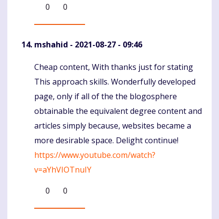
0
0
mshahid
- 2021-08-27 - 09:46
Cheap content, With thanks just for stating
Komentaras
This approach skills. Wonderfully developed
page, only if all of the the blogosphere
obtainable the equivalent degree content and
articles simply because, websites became a
more desirable space. Delight continue!
https://www.youtube.com/watch?
v=aYhVIOTnuIY
0
0