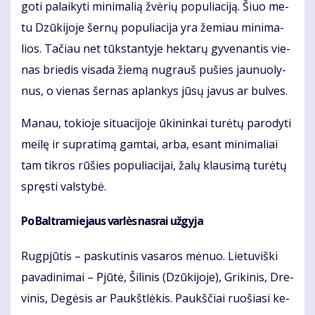
go­ti pa­lai­ky­ti mi­ni­ma­lią žvė­rių po­pu­lia­ci­ją. Šiuo me­
tu Dzū­ki­jo­je šer­nų po­pu­lia­ci­ja yra že­miau mi­ni­ma­
lios. Ta­čiau net tūks­tan­ty­je hek­ta­rų gy­ve­nan­tis vie­
nas brie­dis vi­sa­da žie­mą nu­grauš pu­šies jau­nuo­ly­
nus, o vie­nas šer­nas ap­lan­kys jū­sų ja­vus ar bul­ves.
Ma­nau, to­kio­je si­tu­a­ci­jo­je ūki­nin­kai tu­rė­tų pa­ro­dy­ti
mei­lę ir su­pra­ti­mą gam­tai, ar­ba, esant mi­ni­ma­liai
tam tik­ros rū­šies po­pu­lia­ci­jai, ža­lų klau­si­mą tu­rė­tų
spręs­ti vals­ty­bė.
Po Bal­tra­mie­jaus var­lės nas­rai už­gy­ja
Rug­pjū­tis – pas­ku­ti­nis va­sa­ros mė­nuo. Lie­tu­viš­ki
pa­va­di­ni­mai – Pjū­tė, Ši­li­nis (Dzū­ki­jo­je), Gri­ki­nis, Dre­
vi­nis, De­gė­sis ar Paukšt­lė­kis. Paukš­čiai ruo­šia­si ke­