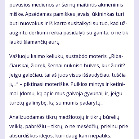
pu­vu­sios me­die­nos ar šer­nų mai­tin­tis ak­me­ni­mis
miš­ke. Ap­sė­da­mas pa­miš­kes ja­vais, ūki­nin­kas tu­ri
bū­ti nuo­vo­kus ir iš kar­to su­si­tai­ky­ti su tuo, kad už­
au­gin­tu der­liu­mi rei­kia pa­si­da­ly­ti su gam­ta, o ne tik
lauk­ti šla­man­čių eu­rų.
Va­žiuo­ju kai­mo ke­liu­ku, su­stab­do mo­te­ris. „Ri­ba­
čiaus­kai, žiū­rėk, šer­nai nu­kni­so bul­ves, kur žiū­rit?
Jei­gu ga­lė­čiau, tai aš juos vi­sus iš­šau­dy­čiau, tuš­čia
jų...” – pik­ti­na­si mo­te­riš­kė. Pui­kios min­tys ir ke­ti­ni­
mai. Įdo­mu, ką apie mus gal­vo­ja gy­vū­nai, ir, jei­gu
tu­rė­tų ga­li­my­bę, ką su mu­mis pa­da­ry­tų...
Ana­li­zuo­da­mas tik­rų me­džio­to­jų ir tik­rų bū­re­lių
veik­lą, pa­brė­žiu – tik­rų, o ne mė­sė­džių, pri­ei­nu prie
ab­sur­diš­kos idė­jos, ku­ri daug kam ne­pa­tiks.