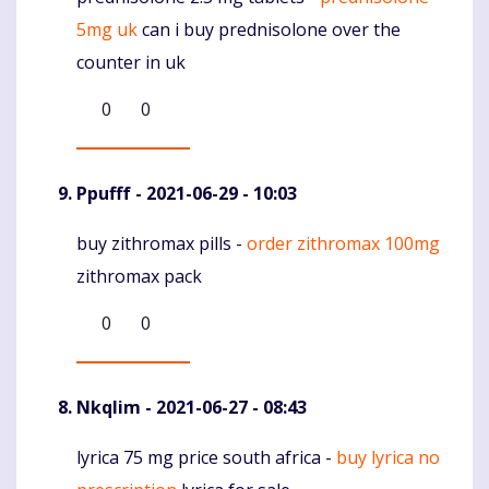
5mg uk
can i buy prednisolone over the
counter in uk
0
0
Ppufff
- 2021-06-29 - 10:03
buy zithromax pills -
order zithromax 100mg
Komentaras
zithromax pack
0
0
Nkqlim
- 2021-06-27 - 08:43
lyrica 75 mg price south africa -
buy lyrica no
Komentaras