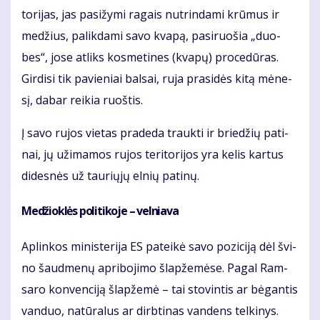
to­ri­jas, jas pa­si­žy­mi ra­gais nu­trin­da­mi krū­mus ir
me­džius, pa­lik­da­mi sa­vo kva­pą, pa­si­ruo­šia „duo­
bes“, jo­se at­liks kos­me­ti­nes (kva­pų) pro­ce­dū­ras.
Gir­di­si tik pa­vie­niai bal­sai, ru­ja pra­si­dės ki­tą mė­ne­
sį, da­bar rei­kia ruoš­tis.
Į sa­vo ru­jos vie­tas pra­de­da trauk­ti ir brie­džių pa­ti­
nai, jų už­ima­mos ru­jos te­ri­to­ri­jos yra ke­lis kar­tus
di­des­nės už tau­rių­jų el­nių pa­ti­nų.
Me­džiok­lės po­li­ti­ko­je – vel­nia­va
Ap­lin­kos mi­nis­te­ri­ja ES pa­tei­kė sa­vo po­zi­ci­ją dėl švi­
no šaud­me­nų ap­ri­bo­ji­mo šlap­že­mė­se. Pa­gal Ram­
sa­ro kon­ven­ci­ją šlap­že­mė – tai sto­vin­tis ar bė­gan­tis
van­duo, na­tū­ra­lus ar dirb­ti­nas van­dens tel­ki­nys.