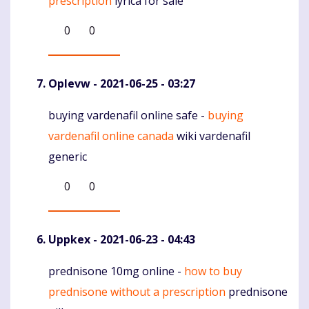
prescription
lyrica for sale
0
0
Oplevw
- 2021-06-25 - 03:27
buying vardenafil online safe -
buying
Komentaras
vardenafil online canada
wiki vardenafil
generic
0
0
Uppkex
- 2021-06-23 - 04:43
prednisone 10mg online -
how to buy
Komentaras
prednisone without a prescription
prednisone