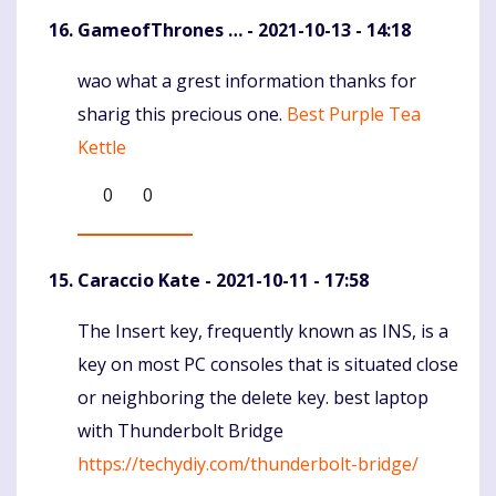
GameofThrones …
- 2021-10-13 - 14:18
wao what a grest information thanks for
Komentaras
sharig this precious one.
Best Purple Tea
Kettle
0
0
Caraccio Kate
- 2021-10-11 - 17:58
The Insert key, frequently known as INS, is a
Komentaras
key on most PC consoles that is situated close
or neighboring the delete key. best laptop
with Thunderbolt Bridge
https://techydiy.com/thunderbolt-bridge/