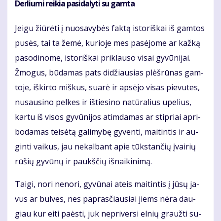
Derliu­mi rei­kia pa­si­da­ly­ti su gam­ta
Jei­gu žiū­rė­ti į nuo­sa­vy­bės fak­tą is­to­riš­kai iš gam­tos
pu­sės, tai ta že­mė, ku­rio­je mes pa­sė­jo­me ar kaž­ką
pa­so­di­no­me, is­to­riš­kai pri­klau­so vi­sai gy­vū­ni­jai.
Žmo­gus, bū­da­mas pats di­džiau­sias plėš­rū­nas gam­
to­je, iš­kir­to miš­kus, su­arė ir ap­sė­jo vi­sas pie­vu­tes,
nu­sau­si­no pel­kes ir iš­tie­si­no na­tū­ra­lius upe­lius,
kar­tu iš vi­sos gy­vū­ni­jos at­im­da­mas ar stip­riai ap­ri­
bo­da­mas tei­sė­tą ga­li­my­bę gy­ven­ti, mai­tin­tis ir au­
gin­ti vai­kus, jau ne­kal­bant apie tūks­tan­čių įvai­rių
rū­šių gy­vū­nų ir paukš­čių iš­nai­ki­ni­mą.
Tai­gi, no­ri ne­no­ri, gy­vū­nai at­eis mai­tin­tis į jū­sų ja­
vus ar bul­ves, nes pa­pras­čiau­siai jiems nė­ra dau­
giau kur ei­ti pa­ės­ti, juk ne­pri­ver­si el­nių grauž­ti su­