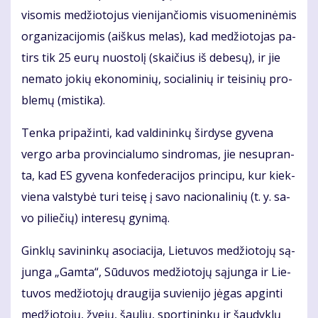
vi­so­mis me­džio­to­jus vie­ni­jan­čio­mis vi­suo­me­ni­nė­mis
or­ga­ni­za­ci­jo­mis (aiš­kus me­las), kad me­džio­to­jas pa­
tirs tik 25 eu­rų nuos­to­lį (skai­čius iš de­be­sų), ir jie
ne­ma­to jo­kių eko­no­mi­nių, so­cia­li­nių ir tei­si­nių pro­
ble­mų (mis­ti­ka).
Ten­ka pri­pa­žin­ti, kad val­di­nin­kų šir­dy­se gy­ve­na
ver­go ar­ba pro­vin­cia­lu­mo sin­dro­mas, jie ne­su­pran­
ta, kad ES gy­ve­na kon­fe­de­ra­ci­jos prin­ci­pu, kur kiek­
vie­na vals­ty­bė tu­ri tei­sę į sa­vo na­cio­na­li­nių (t. y. sa­
vo pi­lie­čių) in­te­re­sų gy­ni­mą.
Gin­klų sa­vi­nin­kų aso­cia­ci­ja, Lie­tu­vos me­džio­to­jų są­
jun­ga „Gam­ta“, Sū­du­vos me­džio­to­jų są­jun­ga ir Lie­
tu­vos me­džio­to­jų drau­gi­ja su­vie­ni­jo jė­gas ap­gin­ti
me­džio­to­jų, žve­jų, šau­lių, spor­ti­nin­kų ir šau­dyk­lų