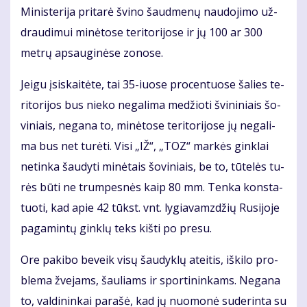
Mi­nis­te­ri­ja pri­ta­rė švi­no šaud­me­nų nau­do­ji­mo už­
drau­di­mui mi­nė­to­se te­ri­to­ri­jo­se ir jų 100 ar 300
met­rų ap­sau­gi­nė­se zo­no­se.
Jei­gu įsi­skai­tė­te, tai 35-iuo­se pro­cen­tuo­se ša­lies te­
ri­to­ri­jos bus nie­ko ne­ga­li­ma me­džio­ti švi­ni­niais šo­
vi­niais, ne­ga­na to, mi­nė­to­se te­ri­to­ri­jo­se jų ne­ga­li­
ma bus net tu­rė­ti. Vi­si „IŽ“, „TOZ“ mar­kės gin­klai
ne­tin­ka šau­dy­ti mi­nė­tais šo­vi­niais, be to, tū­te­lės tu­
rės bū­ti ne trum­pes­nės kaip 80 mm. Ten­ka kon­sta­
tuo­ti, kad apie 42 tūkst. vnt. ly­gia­vamz­džių Ru­si­jo­je
pa­ga­min­tų gin­klų teks kiš­ti po pre­su.
Ore pa­ki­bo be­veik vi­sų šau­dyk­lų at­ei­tis, iš­ki­lo pro­
ble­ma žve­jams, šau­liams ir spor­ti­nin­kams. Ne­ga­na
to, val­di­nin­kai pa­ra­šė, kad jų nuo­mo­nė su­de­rin­ta su