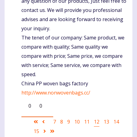
any question of our products, Just feel free to
contact us. We will provide you professional
advises and are looking forward to receiving
your inquiry.
The tenet of our company: Same product, we
compare with quality; Same quality we
compare with price; Same price, we compare
with service; Same service, we compare with
speed.
China PP woven bags factory
http://www.nonwovenbags.cc/
0
0
Pagination
First
Ankstesnis
Puslapis
7
Puslapis
8
Puslapis
9
Puslapis
10
Puslapis
11
Current
12
Puslapis
13
Puslapis
14
page
puslapis
page
Puslapis
15
Sekantis
Last