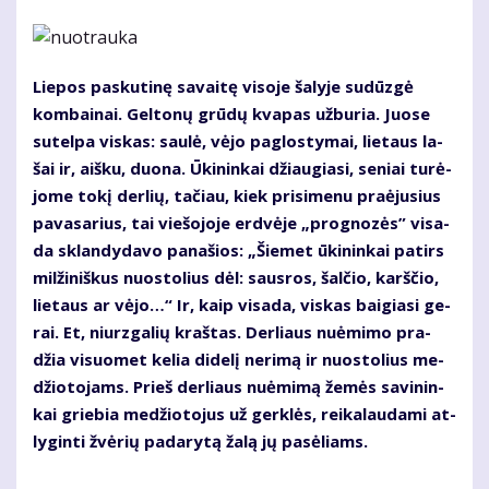
Lie­pos pas­ku­ti­nę sa­vai­tę vi­so­je ša­ly­je su­dūz­gė
kom­bai­nai. Gel­to­nų grū­dų kva­pas už­bu­ria. Juo­se
su­tel­pa vis­kas: sau­lė, vė­jo pa­glos­ty­mai, lie­taus la­
šai ir, aiš­ku, duo­na. Ūki­nin­kai džiau­gia­si, se­niai tu­rė­
jo­me to­kį der­lių, ta­čiau, kiek pri­si­me­nu pra­ėju­sius
pa­va­sa­rius, tai vie­šo­jo­je erd­vė­je „prog­no­zės” vi­sa­
da sklan­dy­da­vo pa­na­šios: „Šie­met ūki­nin­kai pa­tirs
mil­ži­niš­kus nuos­to­lius dėl: saus­ros, šal­čio, karš­čio,
lie­taus ar vė­jo…“ Ir, kaip vi­sa­da, vis­kas bai­gia­si ge­
rai. Et, niurz­ga­lių kraš­tas. Der­liaus nu­ė­mi­mo pra­
džia vi­suo­met ke­lia di­de­lį ne­ri­mą ir nuos­to­lius me­
džio­to­jams. Prieš der­liaus nu­ė­mi­mą že­mės sa­vi­nin­
kai grie­bia me­džio­to­jus už ger­klės, rei­ka­lau­da­mi at­
ly­gin­ti žvė­rių pa­da­ry­tą ža­lą jų pa­sė­liams.