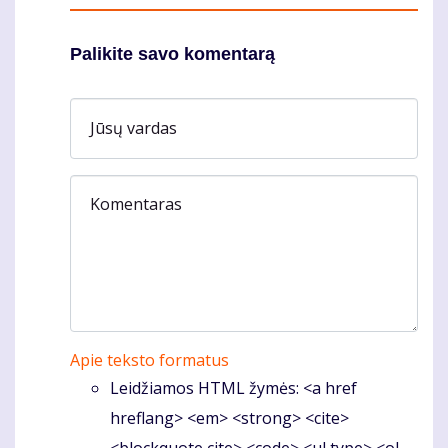
Palikite savo komentarą
Jūsų vardas
Komentaras
Apie teksto formatus
Leidžiamos HTML žymės: <a href
hreflang> <em> <strong> <cite>
<blockquote cite> <code> <ul type> <ol