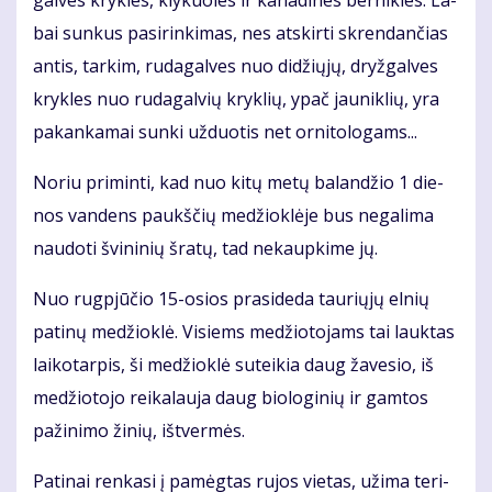
bai sun­kus pa­si­rin­ki­mas, nes at­skir­ti skren­dan­čias
an­tis, tar­kim, ru­da­gal­ves nuo di­džių­jų, dryž­gal­ves
kryk­les nuo ru­da­gal­vių kryk­lių, ypač jau­nik­lių, yra
pa­kan­ka­mai sun­ki už­duo­tis net or­ni­to­lo­gams...
No­riu pri­min­ti, kad nuo ki­tų me­tų ba­lan­džio 1 die­
nos van­dens paukš­čių me­džiok­lė­je bus ne­ga­li­ma
nau­do­ti švi­ni­nių šra­tų, tad ne­kaup­ki­me jų.
Nuo rug­pjū­čio 15-osios pra­si­de­da tau­rių­jų el­nių
pa­ti­nų me­džiok­lė. Vi­siems me­džio­to­jams tai lauk­tas
lai­ko­tar­pis, ši me­džiok­lė su­tei­kia daug ža­ve­sio, iš
me­džio­to­jo rei­ka­lau­ja daug bio­lo­gi­nių ir gam­tos
pa­ži­ni­mo ži­nių, iš­tver­mės.
Pa­ti­nai ren­ka­si į pa­mėg­tas ru­jos vie­tas, už­ima te­ri­