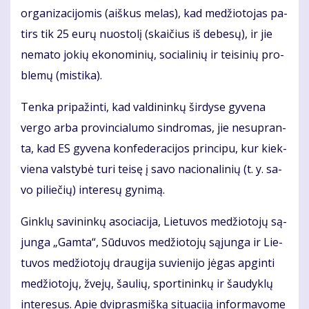
or­ga­ni­za­ci­jo­mis (aiš­kus me­las), kad me­džio­to­jas pa­
tirs tik 25 eu­rų nuos­to­lį (skai­čius iš de­be­sų), ir jie
ne­ma­to jo­kių eko­no­mi­nių, so­cia­li­nių ir tei­si­nių pro­
ble­mų (mis­ti­ka).
Ten­ka pri­pa­žin­ti, kad val­di­nin­kų šir­dy­se gy­ve­na
ver­go ar­ba pro­vin­cia­lu­mo sin­dro­mas, jie ne­su­pran­
ta, kad ES gy­ve­na kon­fe­de­ra­ci­jos prin­ci­pu, kur kiek­
vie­na vals­ty­bė tu­ri tei­sę į sa­vo na­cio­na­li­nių (t. y. sa­
vo pi­lie­čių) in­te­re­sų gy­ni­mą.
Gin­klų sa­vi­nin­kų aso­cia­ci­ja, Lie­tu­vos me­džio­to­jų są­
jun­ga „Gam­ta“, Sū­du­vos me­džio­to­jų są­jun­ga ir Lie­
tu­vos me­džio­to­jų drau­gi­ja su­vie­ni­jo jė­gas ap­gin­ti
me­džio­to­jų, žve­jų, šau­lių, spor­ti­nin­kų ir šau­dyk­lų
in­te­re­sus. Apie dvi­pras­miš­ką si­tu­a­ci­ją in­for­ma­vo­me