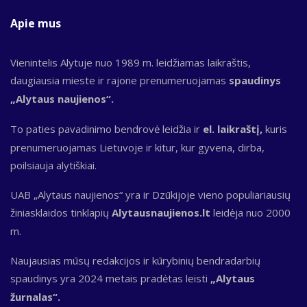
Apie mus
Vienintelis Alytuje nuo 1989 m. leidžiamas laikraštis,
daugiausia mieste ir rajone prenumeruojamas
spaudinys
„Alytaus naujienos“.
To paties pavadinimo bendrovė leidžia ir
el. laikraštį,
kuris
prenumeruojamas Lietuvoje ir kitur, kur gyvena, dirba,
poilsiauja alytiškiai.
UAB „Alytaus naujienos“ yra ir Dzūkijoje vieno populiariausių
žiniasklaidos tinklapių
Alytausnaujienos.lt
leidėja nuo 2000
m.
Naujausias mūsų redakcijos ir kūrybinių bendradarbių
spaudinys yra 2024 metais pradėtas leisti
„Alytaus
žurnalas“.