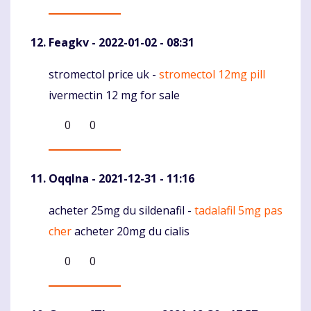
Feagkv
- 2022-01-02 - 08:31
stromectol price uk -
stromectol 12mg pill
Komentaras
ivermectin 12 mg for sale
0
0
Oqqlna
- 2021-12-31 - 11:16
acheter 25mg du sildenafil -
tadalafil 5mg pas
Komentaras
cher
acheter 20mg du cialis
0
0