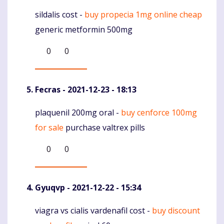
sildalis cost -
buy propecia 1mg online cheap
Komentaras
generic metformin 500mg
0
0
Fecras
- 2021-12-23 - 18:13
plaquenil 200mg oral -
buy cenforce 100mg
Komentaras
for sale
purchase valtrex pills
0
0
Gyuqvp
- 2021-12-22 - 15:34
viagra vs cialis vardenafil cost -
buy discount
Komentaras