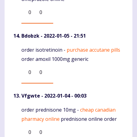
0
0
Bdobzk
- 2022-01-05 - 21:51
order isotretinoin -
purchase accutane pills
Komentaras
order amoxil 1000mg generic
0
0
Vfgwte
- 2022-01-04 - 00:03
order prednisone 10mg -
cheap canadian
Komentaras
pharmacy online
prednisone online order
0
0