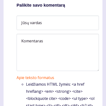
Palikite savo komentarą
Jūsų vardas
Komentaras
Apie teksto formatus
Leidžiamos HTML žymės: <a href
hreflang> <em> <strong> <cite>
<blockquote cite> <code> <ul type> <ol
start type> <li> <dl> <dt> <dd> <h2 id>