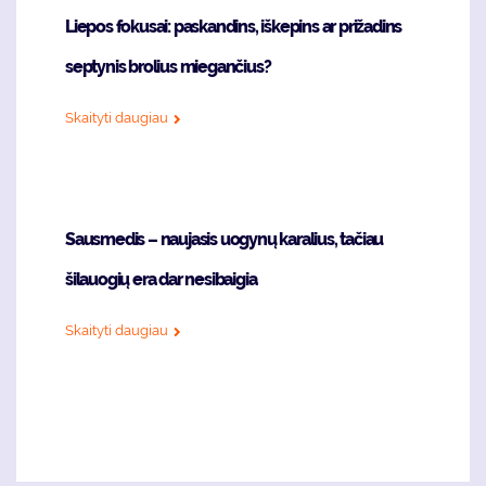
Liepos fokusai: paskandins, iškepins ar prižadins
septynis brolius miegančius?
Skaityti daugiau
Sausmedis – naujasis uogynų karalius, tačiau
šilauogių era dar nesibaigia
Skaityti daugiau