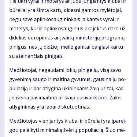
Tie tik­ri vy­rai ir mo­te­rys ar juos jun­gian­tys klu­bai ir
bū­re­liai yra šim­tą kar­tų di­des­ni gam­tos my­lė­to­jai,
ne­gu sa­ve ap­lin­ko­sau­gi­nin­kais lai­kan­tys vy­rai ir
mo­te­rys, ku­rie ap­lin­ko­sau­gi­nius pro­jek­tus da­ro už
di­de­lius eu­ro­pi­nius ar įvai­rių mi­nis­te­ri­jų pro­gra­mų
pi­ni­gus, nes jų di­džio­ji mei­lė gam­tai bai­gia­si kar­tu
su at­ei­nan­čiais pi­ni­gais...
Me­džio­to­jai, ne­gau­da­mi jo­kių pi­ni­gė­lių, vi­są sa­vo
gy­ve­ni­mą sau­go ir mai­ti­na gy­vū­nus, gau­si­na jų po­
pu­lia­ci­ją ir dar at­ly­gi­na ūki­nin­kams ža­lą už tai, kad
jie iš­ei­na pa­si­mai­tin­ti ar šiaip pa­si­vaikš­čio­ti. Ža­los
at­ly­gi­ni­mas yra la­bai dis­ku­tuo­ti­nas.
Me­džio­to­jus vie­ni­jan­tys klu­bai ir bū­re­liai yra įpa­rei­
go­ti pa­lai­ky­ti mi­ni­ma­lią žvė­rių po­pu­lia­ci­ją. Šiuo me­