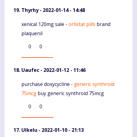
Thyrhy
- 2022-01-14 - 14:48
xenical 120mg sale -
orlistat pills
brand
Komentaras
plaquenil
0
0
Uaufec
- 2022-01-12 - 11:46
purchase doxycycline -
generic synthroid
Komentaras
75mcg
buy generic synthroid 75mcg
0
0
Ulkelu
- 2022-01-10 - 21:13