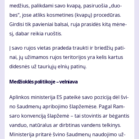
me­džius, pa­lik­da­mi sa­vo kva­pą, pa­si­ruo­šia „duo­
bes“, jo­se at­liks kos­me­ti­nes (kva­pų) pro­ce­dū­ras.
Gir­di­si tik pa­vie­niai bal­sai, ru­ja pra­si­dės ki­tą mė­ne­
sį, da­bar rei­kia ruoš­tis.
Į sa­vo ru­jos vie­tas pra­de­da trauk­ti ir brie­džių pa­ti­
nai, jų už­ima­mos ru­jos te­ri­to­ri­jos yra ke­lis kar­tus
di­des­nės už tau­rių­jų el­nių pa­ti­nų.
Me­džiok­lės po­li­ti­ko­je – vel­nia­va
Ap­lin­kos mi­nis­te­ri­ja ES pa­tei­kė sa­vo po­zi­ci­ją dėl švi­
no šaud­me­nų ap­ri­bo­ji­mo šlap­že­mė­se. Pa­gal Ram­
sa­ro kon­ven­ci­ją šlap­že­mė – tai sto­vin­tis ar bė­gan­tis
van­duo, na­tū­ra­lus ar dirb­ti­nas van­dens tel­ki­nys.
Mi­nis­te­ri­ja pri­ta­rė švi­no šaud­me­nų nau­do­ji­mo už­