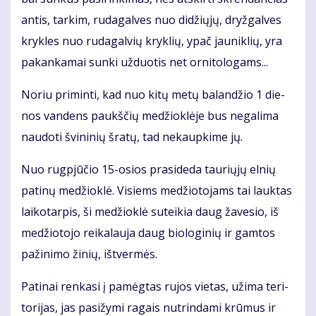
an­tis, tar­kim, ru­da­gal­ves nuo di­džių­jų, dryž­gal­ves
kryk­les nuo ru­da­gal­vių kryk­lių, ypač jau­nik­lių, yra
pa­kan­ka­mai sun­ki už­duo­tis net or­ni­to­lo­gams...
No­riu pri­min­ti, kad nuo ki­tų me­tų ba­lan­džio 1 die­
nos van­dens paukš­čių me­džiok­lė­je bus ne­ga­li­ma
nau­do­ti švi­ni­nių šra­tų, tad ne­kaup­ki­me jų.
Nuo rug­pjū­čio 15-osios pra­si­de­da tau­rių­jų el­nių
pa­ti­nų me­džiok­lė. Vi­siems me­džio­to­jams tai lauk­tas
lai­ko­tar­pis, ši me­džiok­lė su­tei­kia daug ža­ve­sio, iš
me­džio­to­jo rei­ka­lau­ja daug bio­lo­gi­nių ir gam­tos
pa­ži­ni­mo ži­nių, iš­tver­mės.
Pa­ti­nai ren­ka­si į pa­mėg­tas ru­jos vie­tas, už­ima te­ri­
to­ri­jas, jas pa­si­žy­mi ra­gais nu­trin­da­mi krū­mus ir