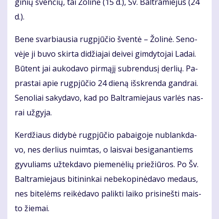
gi­nių šven­čių, tai Žo­li­nė (15 d.), Šv. Bal­tra­mie­jus (24
d.).
Be­ne svar­biau­sia rug­pjū­čio šven­tė – Žo­li­nė. Se­no­
vė­je ji bu­vo skir­ta di­džia­jai dei­vei gim­dy­to­jai La­dai.
Bū­tent jai au­ko­da­vo pir­mą­jį su­bren­du­sį der­lių. Pa­
pras­tai apie rug­pjū­čio 24 die­ną iš­skren­da gan­drai.
Se­no­liai sa­ky­da­vo, kad po Bal­tra­mie­jaus var­lės nas­
rai už­gy­ja.
Ker­džiaus di­dy­bė rug­pjū­čio pa­bai­go­je nu­blank­da­
vo, nes der­lius nuim­tas, o lais­vai be­si­ga­nan­tiems
gy­vu­liams už­tek­da­vo pie­me­nė­lių prie­žiū­ros. Po Šv.
Bal­tra­mie­jaus bi­ti­nin­kai ne­be­ko­pi­nė­da­vo me­daus,
nes bi­te­lėms rei­kė­da­vo pa­lik­ti lai­ko pri­si­neš­ti mais­
to žie­mai.