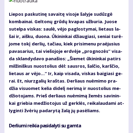
Lie­pos pas­ku­ti­nę sa­vai­tę vi­so­je ša­ly­je su­dūz­gė
kom­bai­nai. Gel­to­nų grū­dų kva­pas už­bu­ria. Juo­se
su­tel­pa vis­kas: sau­lė, vė­jo pa­glos­ty­mai, lie­taus la­
šai ir, aiš­ku, duo­na. Ūki­nin­kai džiau­gia­si, se­niai tu­rė­
jo­me to­kį der­lių, ta­čiau, kiek pri­si­me­nu pra­ėju­sius
pa­va­sa­rius, tai vie­šo­jo­je erd­vė­je „prog­no­zės” vi­sa­
da sklan­dy­da­vo pa­na­šios: „Šie­met ūki­nin­kai pa­tirs
mil­ži­niš­kus nuos­to­lius dėl: saus­ros, šal­čio, karš­čio,
lie­taus ar vė­jo…“ Ir, kaip vi­sa­da, vis­kas bai­gia­si ge­
rai. Et, niurz­ga­lių kraš­tas. Der­liaus nu­ė­mi­mo pra­
džia vi­suo­met ke­lia di­de­lį ne­ri­mą ir nuos­to­lius me­
džio­to­jams. Prieš der­liaus nu­ė­mi­mą že­mės sa­vi­nin­
kai grie­bia me­džio­to­jus už ger­klės, rei­ka­lau­da­mi at­
ly­gin­ti žvė­rių pa­da­ry­tą ža­lą jų pa­sė­liams.
Derliu­mi rei­kia pa­si­da­ly­ti su gam­ta