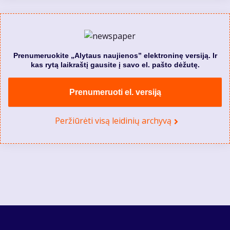
Prenumeruokite „Alytaus naujienos” elektroninę versiją. Ir
kas rytą laikraštį gausite į savo el. pašto dėžutę.
Prenumeruoti el. versiją
Peržiūrėti visą leidinių archyvą