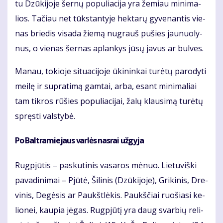
tu Dzū­ki­jo­je šer­nų po­pu­lia­ci­ja yra že­miau mi­ni­ma­
lios. Ta­čiau net tūks­tan­ty­je hek­ta­rų gy­ve­nan­tis vie­
nas brie­dis vi­sa­da žie­mą nu­grauš pu­šies jau­nuo­ly­
nus, o vie­nas šer­nas ap­lan­kys jū­sų ja­vus ar bul­ves.
Ma­nau, to­kio­je si­tu­a­ci­jo­je ūki­nin­kai tu­rė­tų pa­ro­dy­ti
mei­lę ir su­pra­ti­mą gam­tai, ar­ba, esant mi­ni­ma­liai
tam tik­ros rū­šies po­pu­lia­ci­jai, ža­lų klau­si­mą tu­rė­tų
spręs­ti vals­ty­bė.
Po Bal­tra­mie­jaus var­lės nas­rai už­gy­ja
Rug­pjū­tis – pas­ku­ti­nis va­sa­ros mė­nuo. Lie­tu­viš­ki
pa­va­di­ni­mai – Pjū­tė, Ši­li­nis (Dzū­ki­jo­je), Gri­ki­nis, Dre­
vi­nis, De­gė­sis ar Paukšt­lė­kis. Paukš­čiai ruo­šia­si ke­
lio­nei, kau­pia jė­gas. Rug­pjū­tį yra daug svar­bių re­li­