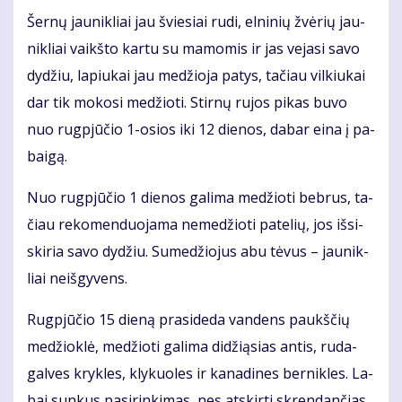
Šer­nų jau­nik­liai jau švie­siai ru­di, el­ni­nių žvė­rių jau­
nik­liai vaikš­to kar­tu su ma­mo­mis ir jas ve­ja­si sa­vo
dy­džiu, la­piu­kai jau me­džio­ja pa­tys, ta­čiau vil­kiu­kai
dar tik mo­ko­si me­džio­ti. Stir­nų ru­jos pi­kas bu­vo
nuo rug­pjū­čio 1-osios iki 12 die­nos, da­bar ei­na į pa­
bai­gą.
Nuo rug­pjū­čio 1 die­nos ga­li­ma me­džio­ti beb­rus, ta­
čiau re­ko­men­duo­ja­ma ne­me­džio­ti pa­te­lių, jos iš­si­
ski­ria sa­vo dy­džiu. Su­me­džio­jus abu tė­vus – jau­nik­
liai ne­iš­gy­vens.
Rug­pjū­čio 15 die­ną pra­si­de­da van­dens paukš­čių
me­džiok­lė, me­džio­ti ga­li­ma di­dži­ą­sias an­tis, ru­da­
gal­ves kryk­les, kly­kuo­les ir ka­na­di­nes ber­nik­les. La­
bai sun­kus pa­si­rin­ki­mas, nes at­skir­ti skren­dan­čias