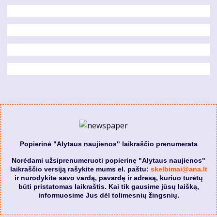
Popierinė "Alytaus naujienos" laikraščio prenumerata
Norėdami užsiprenumeruoti popierinę "Alytaus naujienos"
laikraščio versiją rašykite mums el. paštu:
skelbimai@ana.lt
ir nurodykite savo vardą, pavardę ir adresą, kuriuo turėtų
būti pristatomas laikraštis. Kai tik gausime jūsų laišką,
informuosime Jus dėl tolimesnių žingsnių.