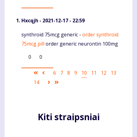
Hxcqjh
- 2021-12-17 - 22:59
synthroid 75mcg generic -
order synthroid
Komentaras
75mcg pill
order generic neurontin 100mg
0
0
Pagination
First
Ankstesnis
Puslapis
6
Puslapis
7
Puslapis
8
Puslapis
9
Current
10
Puslapis
11
Puslapis
12
Puslapis
13
page
puslapis
page
Puslapis
14
Sekantis
Last
puslapis
page
Kiti straipsniai