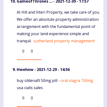
GameofThrones …
- 2021-12-30 - 17:57
At Hill and Viteri Property, we take care of you.
Komentaras
We offer an absolute property administration
arrangement with the fundamental point of
making your land experience simple and
tranquil.
sutherland property management
0
0
Hwehnw
- 2021-12-29 - 14:56
buy sildenafil 50mg pill -
oral viagra 150mg
Komentaras
usa cialis sales
0
0