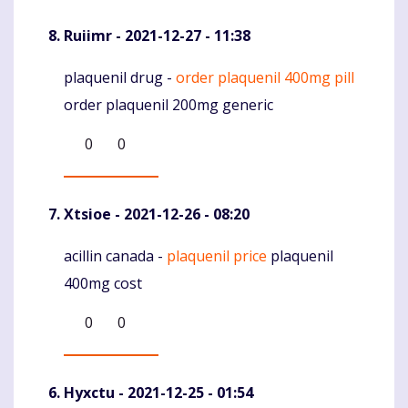
Ruiimr
- 2021-12-27 - 11:38
plaquenil drug -
order plaquenil 400mg pill
Komentaras
order plaquenil 200mg generic
0
0
Xtsioe
- 2021-12-26 - 08:20
acillin canada -
plaquenil price
plaquenil
Komentaras
400mg cost
0
0
Hyxctu
- 2021-12-25 - 01:54