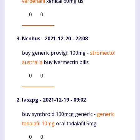
vardenafil
xenical 60mg us
0
0
Ncnhus
- 2021-12-20 - 22:08
buy generic provigil 100mg -
stromectol
Komentaras
australia
buy ivermectin pills
0
0
Iaszpg
- 2021-12-19 - 09:02
buy synthroid 100mcg generic -
generic
Komentaras
tadalafil 10mg
oral tadalafil 5mg
0
0