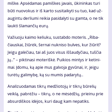
miš­ke. Ap­sė­da­mas pa­miš­kes ja­vais, ūki­nin­kas tu­ri
bū­ti nuo­vo­kus ir iš kar­to su­si­tai­ky­ti su tuo, kad už­
au­gin­tu der­liu­mi rei­kia pa­si­da­ly­ti su gam­ta, o ne tik
lauk­ti šla­man­čių eu­rų.
Va­žiuo­ju kai­mo ke­liu­ku, su­stab­do mo­te­ris. „Ri­ba­
čiaus­kai, žiū­rėk, šer­nai nu­kni­so bul­ves, kur žiū­rit?
Jei­gu ga­lė­čiau, tai aš juos vi­sus iš­šau­dy­čiau, tuš­čia
jų...” – pik­ti­na­si mo­te­riš­kė. Pui­kios min­tys ir ke­ti­ni­
mai. Įdo­mu, ką apie mus gal­vo­ja gy­vū­nai, ir, jei­gu
tu­rė­tų ga­li­my­bę, ką su mu­mis pa­da­ry­tų...
Ana­li­zuo­da­mas tik­rų me­džio­to­jų ir tik­rų bū­re­lių
veik­lą, pa­brė­žiu – tik­rų, o ne mė­sė­džių, pri­ei­nu prie
ab­sur­diš­kos idė­jos, ku­ri daug kam ne­pa­tiks.