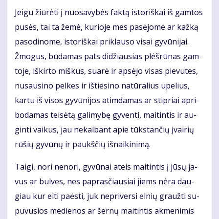
Jei­gu žiū­rė­ti į nuo­sa­vy­bės fak­tą is­to­riš­kai iš gam­tos
pu­sės, tai ta že­mė, ku­rio­je mes pa­sė­jo­me ar kaž­ką
pa­so­di­no­me, is­to­riš­kai pri­klau­so vi­sai gy­vū­ni­jai.
Žmo­gus, bū­da­mas pats di­džiau­sias plėš­rū­nas gam­
to­je, iš­kir­to miš­kus, su­arė ir ap­sė­jo vi­sas pie­vu­tes,
nu­sau­si­no pel­kes ir iš­tie­si­no na­tū­ra­lius upe­lius,
kar­tu iš vi­sos gy­vū­ni­jos at­im­da­mas ar stip­riai ap­ri­
bo­da­mas tei­sė­tą ga­li­my­bę gy­ven­ti, mai­tin­tis ir au­
gin­ti vai­kus, jau ne­kal­bant apie tūks­tan­čių įvai­rių
rū­šių gy­vū­nų ir paukš­čių iš­nai­ki­ni­mą.
Tai­gi, no­ri ne­no­ri, gy­vū­nai at­eis mai­tin­tis į jū­sų ja­
vus ar bul­ves, nes pa­pras­čiau­siai jiems nė­ra dau­
giau kur ei­ti pa­ės­ti, juk ne­pri­ver­si el­nių grauž­ti su­
pu­vu­sios me­die­nos ar šer­nų mai­tin­tis ak­me­ni­mis