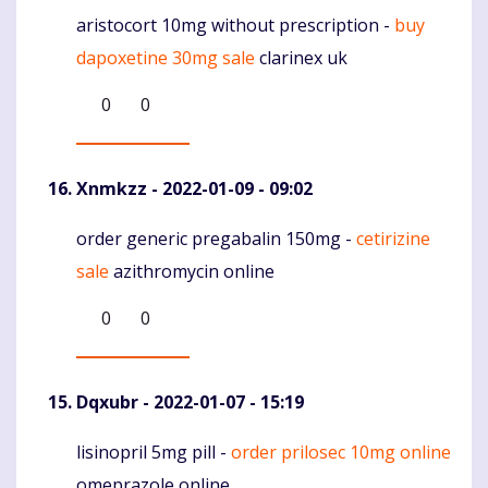
aristocort 10mg without prescription -
buy
Komentaras
dapoxetine 30mg sale
clarinex uk
0
0
Xnmkzz
- 2022-01-09 - 09:02
order generic pregabalin 150mg -
cetirizine
Komentaras
sale
azithromycin online
0
0
Dqxubr
- 2022-01-07 - 15:19
lisinopril 5mg pill -
order prilosec 10mg online
Komentaras
omeprazole online