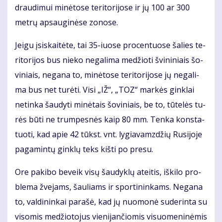
drau­di­mui mi­nė­to­se te­ri­to­ri­jo­se ir jų 100 ar 300
met­rų ap­sau­gi­nė­se zo­no­se.
Jei­gu įsi­skai­tė­te, tai 35-iuo­se pro­cen­tuo­se ša­lies te­
ri­to­ri­jos bus nie­ko ne­ga­li­ma me­džio­ti švi­ni­niais šo­
vi­niais, ne­ga­na to, mi­nė­to­se te­ri­to­ri­jo­se jų ne­ga­li­
ma bus net tu­rė­ti. Vi­si „IŽ“, „TOZ“ mar­kės gin­klai
ne­tin­ka šau­dy­ti mi­nė­tais šo­vi­niais, be to, tū­te­lės tu­
rės bū­ti ne trum­pes­nės kaip 80 mm. Ten­ka kon­sta­
tuo­ti, kad apie 42 tūkst. vnt. ly­gia­vamz­džių Ru­si­jo­je
pa­ga­min­tų gin­klų teks kiš­ti po pre­su.
Ore pa­ki­bo be­veik vi­sų šau­dyk­lų at­ei­tis, iš­ki­lo pro­
ble­ma žve­jams, šau­liams ir spor­ti­nin­kams. Ne­ga­na
to, val­di­nin­kai pa­ra­šė, kad jų nuo­mo­nė su­de­rin­ta su
vi­so­mis me­džio­to­jus vie­ni­jan­čio­mis vi­suo­me­ni­nė­mis