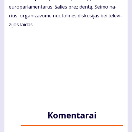
eu­ro­par­la­men­ta­rus, ša­lies pre­zi­den­tą, Sei­mo na­
rius, or­ga­ni­za­vo­me nuo­to­li­nes dis­ku­si­jas bei te­le­vi­
zi­jos lai­das.
Komentarai