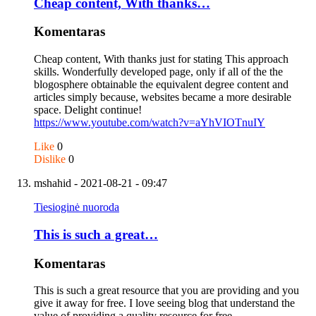
Cheap content, With thanks…
Komentaras
Cheap content, With thanks just for stating This approach
skills. Wonderfully developed page, only if all of the the
blogosphere obtainable the equivalent degree content and
articles simply because, websites became a more desirable
space. Delight continue!
https://www.youtube.com/watch?v=aYhVIOTnuIY
Like
0
Dislike
0
mshahid
- 2021-08-21 - 09:47
Tiesioginė nuoroda
This is such a great…
Komentaras
This is such a great resource that you are providing and you
give it away for free. I love seeing blog that understand the
value of providing a quality resource for free.