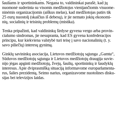
šau­liams ir spor­ti­nin­kams. Ne­ga­na to, val­di­nin­kai pa­ra­šė, kad jų
nuo­mo­nė su­de­rin­ta su vi­so­mis me­džio­to­jus vie­ni­jan­čio­mis vi­suo­me­
ni­nė­mis or­ga­ni­za­ci­jo­mis (aiš­kus me­las), kad me­džio­to­jas pa­tirs tik
25 eu­rų nuos­to­lį (skai­čius iš de­be­sų), ir jie ne­ma­to jo­kių eko­no­mi­
nių, so­cia­li­nių ir tei­si­nių pro­ble­mų (mis­ti­ka).
Ten­ka pri­pa­žin­ti, kad val­di­nin­kų šir­dy­se gy­ve­na ver­go ar­ba pro­vin­
cia­lu­mo sin­dro­mas, jie ne­su­pran­ta, kad ES gy­ve­na kon­fe­de­ra­ci­jos
prin­ci­pu, kur kiek­vie­na vals­ty­bė tu­ri tei­sę į sa­vo na­cio­na­li­nių (t. y.
sa­vo pi­lie­čių) in­te­re­sų gy­ni­mą.
Gin­klų sa­vi­nin­kų aso­cia­ci­ja, Lie­tu­vos me­džio­to­jų są­jun­ga „Gam­ta“,
Sū­du­vos me­džio­to­jų są­jun­ga ir Lie­tu­vos me­džio­to­jų drau­gi­ja su­vie­
ni­jo jė­gas ap­gin­ti me­džio­to­jų, žve­jų, šau­lių, spor­ti­nin­kų ir šau­dyk­lų
in­te­re­sus. Apie dvi­pras­miš­ką si­tu­a­ci­ją in­for­ma­vo­me eu­ro­par­la­men­ta­
rus, ša­lies pre­zi­den­tą, Sei­mo na­rius, or­ga­ni­za­vo­me nuo­to­li­nes dis­ku­
si­jas bei te­le­vi­zi­jos lai­das.