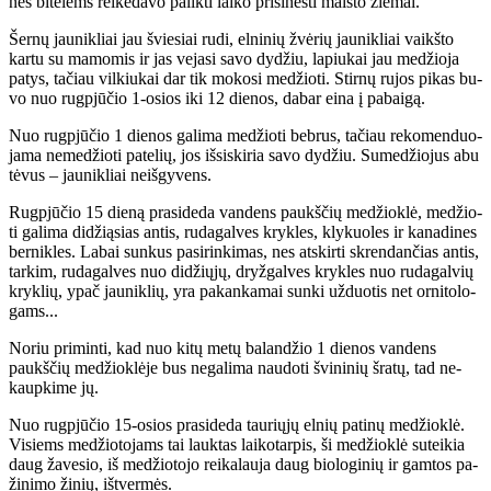
nes bi­te­lėms rei­kė­da­vo pa­lik­ti lai­ko pri­si­neš­ti mais­to žie­mai.
Šer­nų jau­nik­liai jau švie­siai ru­di, el­ni­nių žvė­rių jau­nik­liai vaikš­to
kar­tu su ma­mo­mis ir jas ve­ja­si sa­vo dy­džiu, la­piu­kai jau me­džio­ja
pa­tys, ta­čiau vil­kiu­kai dar tik mo­ko­si me­džio­ti. Stir­nų ru­jos pi­kas bu­
vo nuo rug­pjū­čio 1-osios iki 12 die­nos, da­bar ei­na į pa­bai­gą.
Nuo rug­pjū­čio 1 die­nos ga­li­ma me­džio­ti beb­rus, ta­čiau re­ko­men­duo­
ja­ma ne­me­džio­ti pa­te­lių, jos iš­si­ski­ria sa­vo dy­džiu. Su­me­džio­jus abu
tė­vus – jau­nik­liai ne­iš­gy­vens.
Rug­pjū­čio 15 die­ną pra­si­de­da van­dens paukš­čių me­džiok­lė, me­džio­
ti ga­li­ma di­dži­ą­sias an­tis, ru­da­gal­ves kryk­les, kly­kuo­les ir ka­na­di­nes
ber­nik­les. La­bai sun­kus pa­si­rin­ki­mas, nes at­skir­ti skren­dan­čias an­tis,
tar­kim, ru­da­gal­ves nuo di­džių­jų, dryž­gal­ves kryk­les nuo ru­da­gal­vių
kryk­lių, ypač jau­nik­lių, yra pa­kan­ka­mai sun­ki už­duo­tis net or­ni­to­lo­
gams...
No­riu pri­min­ti, kad nuo ki­tų me­tų ba­lan­džio 1 die­nos van­dens
paukš­čių me­džiok­lė­je bus ne­ga­li­ma nau­do­ti švi­ni­nių šra­tų, tad ne­
kaup­ki­me jų.
Nuo rug­pjū­čio 15-osios pra­si­de­da tau­rių­jų el­nių pa­ti­nų me­džiok­lė.
Vi­siems me­džio­to­jams tai lauk­tas lai­ko­tar­pis, ši me­džiok­lė su­tei­kia
daug ža­ve­sio, iš me­džio­to­jo rei­ka­lau­ja daug bio­lo­gi­nių ir gam­tos pa­
ži­ni­mo ži­nių, iš­tver­mės.