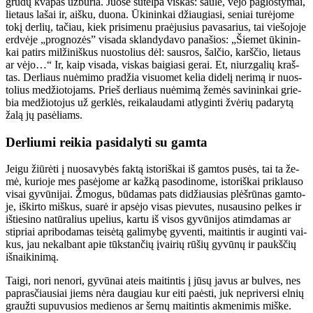
grū­dų kva­pas už­bu­ria. Juo­se su­tel­pa vis­kas: sau­lė, vė­jo pa­glos­ty­mai,
lie­taus la­šai ir, aiš­ku, duo­na. Ūki­nin­kai džiau­gia­si, se­niai tu­rė­jo­me
to­kį der­lių, ta­čiau, kiek pri­si­me­nu pra­ėju­sius pa­va­sa­rius, tai vie­šo­jo­je
erd­vė­je „prog­no­zės” vi­sa­da sklan­dy­da­vo pa­na­šios: „Šie­met ūki­nin­
kai pa­tirs mil­ži­niš­kus nuos­to­lius dėl: saus­ros, šal­čio, karš­čio, lie­taus
ar vė­jo…“ Ir, kaip vi­sa­da, vis­kas bai­gia­si ge­rai. Et, niurz­ga­lių kraš­
tas. Der­liaus nu­ė­mi­mo pra­džia vi­suo­met ke­lia di­de­lį ne­ri­mą ir nuos­
to­lius me­džio­to­jams. Prieš der­liaus nu­ė­mi­mą že­mės sa­vi­nin­kai grie­
bia me­džio­to­jus už ger­klės, rei­ka­lau­da­mi at­ly­gin­ti žvė­rių pa­da­ry­tą
ža­lą jų pa­sė­liams.
Derliu­mi rei­kia pa­si­da­ly­ti su gam­ta
Jei­gu žiū­rė­ti į nuo­sa­vy­bės fak­tą is­to­riš­kai iš gam­tos pu­sės, tai ta že­
mė, ku­rio­je mes pa­sė­jo­me ar kaž­ką pa­so­di­no­me, is­to­riš­kai pri­klau­so
vi­sai gy­vū­ni­jai. Žmo­gus, bū­da­mas pats di­džiau­sias plėš­rū­nas gam­to­
je, iš­kir­to miš­kus, su­arė ir ap­sė­jo vi­sas pie­vu­tes, nu­sau­si­no pel­kes ir
iš­tie­si­no na­tū­ra­lius upe­lius, kar­tu iš vi­sos gy­vū­ni­jos at­im­da­mas ar
stip­riai ap­ri­bo­da­mas tei­sė­tą ga­li­my­bę gy­ven­ti, mai­tin­tis ir au­gin­ti vai­
kus, jau ne­kal­bant apie tūks­tan­čių įvai­rių rū­šių gy­vū­nų ir paukš­čių
iš­nai­ki­ni­mą.
Tai­gi, no­ri ne­no­ri, gy­vū­nai at­eis mai­tin­tis į jū­sų ja­vus ar bul­ves, nes
pa­pras­čiau­siai jiems nė­ra dau­giau kur ei­ti pa­ės­ti, juk ne­pri­ver­si el­nių
grauž­ti su­pu­vu­sios me­die­nos ar šer­nų mai­tin­tis ak­me­ni­mis miš­ke.