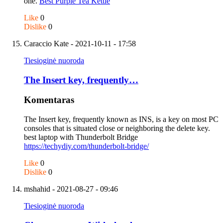
one.
Best Purple Tea Kettle
Like
0
Dislike
0
Caraccio Kate
- 2021-10-11 - 17:58
Tiesioginė nuoroda
The Insert key, frequently…
Komentaras
The Insert key, frequently known as INS, is a key on most PC
consoles that is situated close or neighboring the delete key.
best laptop with Thunderbolt Bridge
https://techydiy.com/thunderbolt-bridge/
Like
0
Dislike
0
mshahid
- 2021-08-27 - 09:46
Tiesioginė nuoroda