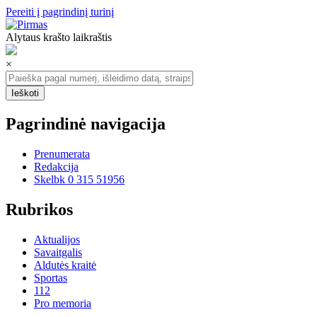
Pereiti į pagrindinį turinį
Alytaus krašto laikraštis
×
Pagrindinė navigacija
Prenumerata
Redakcija
Skelbk 0 315 51956
Rubrikos
Aktualijos
Savaitgalis
Aldutės kraitė
Sportas
112
Pro memoria