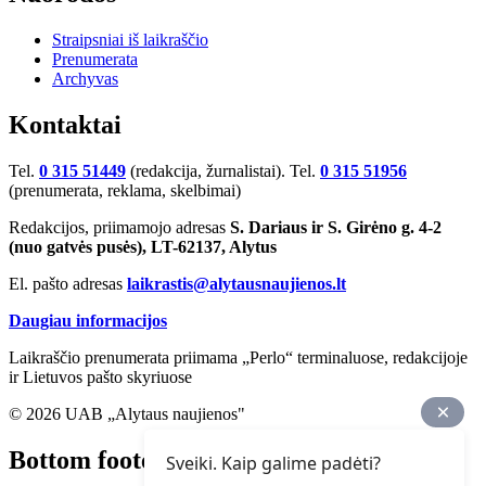
Straipsniai iš laikraščio
Prenumerata
Archyvas
Kontaktai
Tel.
0 315 51449
(redakcija, žurnalistai). Tel.
0 315 51956
(prenumerata, reklama, skelbimai)
Redakcijos, priimamojo adresas
S. Dariaus ir S. Girėno g. 4-2
(nuo gatvės pusės), LT-62137, Alytus
El. pašto adresas
laikrastis@alytausnaujienos.lt
Daugiau informacijos
Laikraščio prenumerata priimama „Perlo“ terminaluose, redakcijoje
ir Lietuvos pašto skyriuose
© 2026 UAB „Alytaus naujienos"
Bottom footer
Sveiki. Kaip galime padėti?