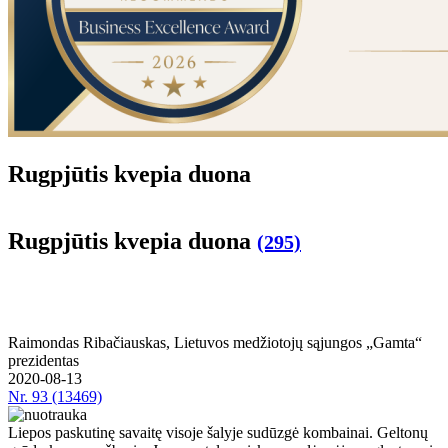
Rug­pjū­tis kve­pia duo­na
Rug­pjū­tis kve­pia duo­na
(295)
Rai­mon­das Ri­ba­čiaus­kas, Lie­tu­vos me­džio­to­jų są­jun­gos „Gam­ta“
pre­zi­den­tas
2020-08-13
Nr.
93 (13469)
Lie­pos pas­ku­ti­nę sa­vai­tę vi­so­je ša­ly­je su­dūz­gė kom­bai­nai. Gel­to­nų