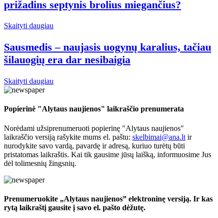
prižadins septynis brolius miegančius?
Skaityti daugiau
Sausmedis – naujasis uogynų karalius, tačiau
šilauogių era dar nesibaigia
Skaityti daugiau
Popierinė "Alytaus naujienos" laikraščio prenumerata
Norėdami užsiprenumeruoti popierinę "Alytaus naujienos"
laikraščio versiją rašykite mums el. paštu:
skelbimai@ana.lt
ir
nurodykite savo vardą, pavardę ir adresą, kuriuo turėtų būti
pristatomas laikraštis. Kai tik gausime jūsų laišką, informuosime Jus
dėl tolimesnių žingsnių.
Prenumeruokite „Alytaus naujienos” elektroninę versiją. Ir kas
rytą laikraštį gausite į savo el. pašto dėžutę.