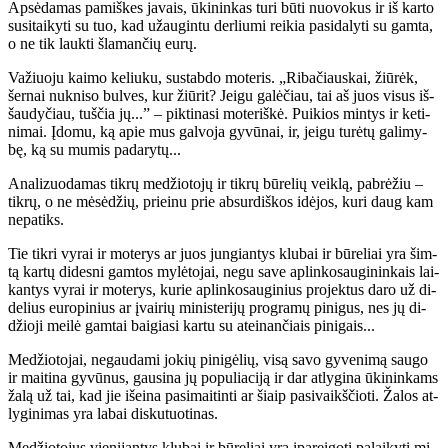
Ap­sė­da­mas pa­miš­kes ja­vais, ūki­nin­kas tu­ri bū­ti nuo­vo­kus ir iš kar­to
su­si­tai­ky­ti su tuo, kad už­au­gin­tu der­liu­mi rei­kia pa­si­da­ly­ti su gam­ta,
o ne tik lauk­ti šla­man­čių eu­rų.
Va­žiuo­ju kai­mo ke­liu­ku, su­stab­do mo­te­ris. „Ri­ba­čiaus­kai, žiū­rėk,
šer­nai nu­kni­so bul­ves, kur žiū­rit? Jei­gu ga­lė­čiau, tai aš juos vi­sus iš­
šau­dy­čiau, tuš­čia jų...” – pik­ti­na­si mo­te­riš­kė. Pui­kios min­tys ir ke­ti­
ni­mai. Įdo­mu, ką apie mus gal­vo­ja gy­vū­nai, ir, jei­gu tu­rė­tų ga­li­my­
bę, ką su mu­mis pa­da­ry­tų...
Ana­li­zuo­da­mas tik­rų me­džio­to­jų ir tik­rų bū­re­lių veik­lą, pa­brė­žiu –
tik­rų, o ne mė­sė­džių, pri­ei­nu prie ab­sur­diš­kos idė­jos, ku­ri daug kam
ne­pa­tiks.
Tie tik­ri vy­rai ir mo­te­rys ar juos jun­gian­tys klu­bai ir bū­re­liai yra šim­
tą kar­tų di­des­ni gam­tos my­lė­to­jai, ne­gu sa­ve ap­lin­ko­sau­gi­nin­kais lai­
kan­tys vy­rai ir mo­te­rys, ku­rie ap­lin­ko­sau­gi­nius pro­jek­tus da­ro už di­
de­lius eu­ro­pi­nius ar įvai­rių mi­nis­te­ri­jų pro­gra­mų pi­ni­gus, nes jų di­
džio­ji mei­lė gam­tai bai­gia­si kar­tu su at­ei­nan­čiais pi­ni­gais...
Me­džio­to­jai, ne­gau­da­mi jo­kių pi­ni­gė­lių, vi­są sa­vo gy­ve­ni­mą sau­go
ir mai­ti­na gy­vū­nus, gau­si­na jų po­pu­lia­ci­ją ir dar at­ly­gi­na ūki­nin­kams
ža­lą už tai, kad jie iš­ei­na pa­si­mai­tin­ti ar šiaip pa­si­vaikš­čio­ti. Ža­los at­
ly­gi­ni­mas yra la­bai dis­ku­tuo­ti­nas.
Me­džio­to­jus vie­ni­jan­tys klu­bai ir bū­re­liai yra įpa­rei­go­ti pa­lai­ky­ti mi­