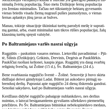
ni­ma­lią žvė­rių po­pu­lia­ci­ją. Šiuo me­tu Dzū­ki­jo­je šer­nų po­pu­lia­ci­ja
yra že­miau mi­ni­ma­lios. Ta­čiau net tūks­tan­ty­je hek­ta­rų gy­ve­nan­tis
vie­nas brie­dis vi­sa­da žie­mą nu­grauš pu­šies jau­nuo­ly­nus, o vie­nas
šer­nas ap­lan­kys jū­sų ja­vus ar bul­ves.
Ma­nau, to­kio­je si­tu­a­ci­jo­je ūki­nin­kai tu­rė­tų pa­ro­dy­ti mei­lę ir su­pra­ti­
mą gam­tai, ar­ba, esant mi­ni­ma­liai tam tik­ros rū­šies po­pu­lia­ci­jai, ža­lų
klau­si­mą tu­rė­tų spręs­ti vals­ty­bė.
Po Bal­tra­mie­jaus var­lės nas­rai už­gy­ja
Rug­pjū­tis – pas­ku­ti­nis va­sa­ros mė­nuo. Lie­tu­viš­ki pa­va­di­ni­mai – Pjū­
tė, Ši­li­nis (Dzū­ki­jo­je), Gri­ki­nis, Dre­vi­nis, De­gė­sis ar Paukšt­lė­kis.
Paukš­čiai ruo­šia­si ke­lio­nei, kau­pia jė­gas. Rug­pjū­tį yra daug svar­bių
re­li­gi­nių šven­čių, tai Žo­li­nė (15 d.), Šv. Bal­tra­mie­jus (24 d.).
Be­ne svar­biau­sia rug­pjū­čio šven­tė – Žo­li­nė. Se­no­vė­je ji bu­vo skir­ta
di­džia­jai dei­vei gim­dy­to­jai La­dai. Bū­tent jai au­ko­da­vo pir­mą­jį su­
bren­du­sį der­lių. Pa­pras­tai apie rug­pjū­čio 24 die­ną iš­skren­da gan­drai.
Se­no­liai sa­ky­da­vo, kad po Bal­tra­mie­jaus var­lės nas­rai už­gy­ja.
Ker­džiaus di­dy­bė rug­pjū­čio pa­bai­go­je nu­blank­da­vo, nes der­lius
nuim­tas, o lais­vai be­si­ga­nan­tiems gy­vu­liams už­tek­da­vo pie­me­nė­lių
prie­žiū­ros. Po Šv. Bal­tra­mie­jaus bi­ti­nin­kai ne­be­ko­pi­nė­da­vo me­daus,