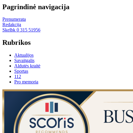
Pagrindinė navigacija
Prenumerata
Redakcija
Skelbk 0 315 51956
Rubrikos
Aktualijos
Savaitgalis
Aldutės kraitė
Sportas
112
Pro memoria