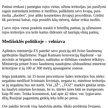
Pa­ti­nai ren­ka­si į pa­mėg­tas ru­jos vie­tas, už­ima te­ri­to­ri­jas, jas pa­si­žy­mi
ra­gais nu­trin­da­mi krū­mus ir me­džius, pa­lik­da­mi sa­vo kva­pą, pa­si­
ruo­šia „duo­bes“, jo­se at­liks kos­me­ti­nes (kva­pų) pro­ce­dū­ras. Gir­di­si
tik pa­vie­niai bal­sai, ru­ja pra­si­dės ki­tą mė­ne­sį, da­bar rei­kia ruoš­tis.
Į sa­vo ru­jos vie­tas pra­de­da trauk­ti ir brie­džių pa­ti­nai, jų už­ima­mos
ru­jos te­ri­to­ri­jos yra ke­lis kar­tus di­des­nės už tau­rių­jų el­nių pa­ti­nų.
Me­džiok­lės po­li­ti­ko­je – vel­nia­va
Ap­lin­kos mi­nis­te­ri­ja ES pa­tei­kė sa­vo po­zi­ci­ją dėl švi­no šaud­me­nų
ap­ri­bo­ji­mo šlap­že­mė­se. Pa­gal Ram­sa­ro kon­ven­ci­ją šlap­že­mė – tai
sto­vin­tis ar bė­gan­tis van­duo, na­tū­ra­lus ar dirb­ti­nas van­dens tel­ki­nys.
Mi­nis­te­ri­ja pri­ta­rė švi­no šaud­me­nų nau­do­ji­mo už­drau­di­mui mi­nė­to­se
te­ri­to­ri­jo­se ir jų 100 ar 300 met­rų ap­sau­gi­nė­se zo­no­se.
Jei­gu įsi­skai­tė­te, tai 35-iuo­se pro­cen­tuo­se ša­lies te­ri­to­ri­jos bus nie­ko
ne­ga­li­ma me­džio­ti švi­ni­niais šo­vi­niais, ne­ga­na to, mi­nė­to­se te­ri­to­ri­jo­
se jų ne­ga­li­ma bus net tu­rė­ti. Vi­si „IŽ“, „TOZ“ mar­kės gin­klai ne­tin­
ka šau­dy­ti mi­nė­tais šo­vi­niais, be to, tū­te­lės tu­rės bū­ti ne trum­pes­nės
kaip 80 mm. Ten­ka kon­sta­tuo­ti, kad apie 42 tūkst. vnt. ly­gia­vamz­
džių Ru­si­jo­je pa­ga­min­tų gin­klų teks kiš­ti po pre­su.
Ore pa­ki­bo be­veik vi­sų šau­dyk­lų at­ei­tis, iš­ki­lo pro­ble­ma žve­jams,