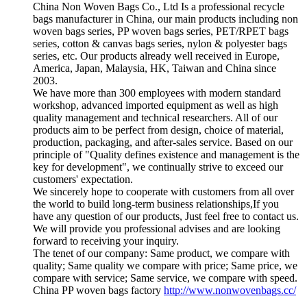
China Non Woven Bags Co., Ltd Is a professional recycle
bags manufacturer in China, our main products including non
woven bags series, PP woven bags series, PET/RPET bags
series, cotton & canvas bags series, nylon & polyester bags
series, etc. Our products already well received in Europe,
America, Japan, Malaysia, HK, Taiwan and China since
2003.
We have more than 300 employees with modern standard
workshop, advanced imported equipment as well as high
quality management and technical researchers. All of our
products aim to be perfect from design, choice of material,
production, packaging, and after-sales service. Based on our
principle of "Quality defines existence and management is the
key for development", we continually strive to exceed our
customers' expectation.
We sincerely hope to cooperate with customers from all over
the world to build long-term business relationships,If you
have any question of our products, Just feel free to contact us.
We will provide you professional advises and are looking
forward to receiving your inquiry.
The tenet of our company: Same product, we compare with
quality; Same quality we compare with price; Same price, we
compare with service; Same service, we compare with speed.
China PP woven bags factory
http://www.nonwovenbags.cc/