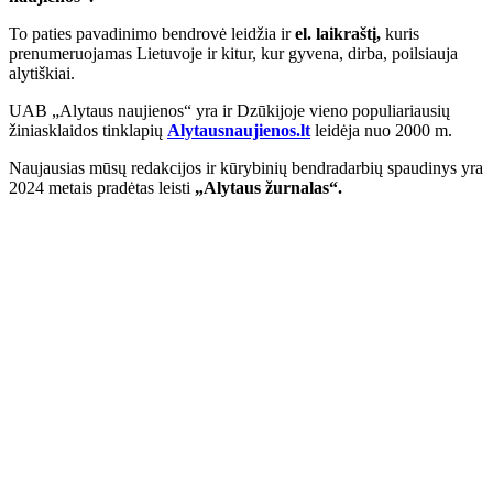
To paties pavadinimo bendrovė leidžia ir
el. laikraštį,
kuris
prenumeruojamas Lietuvoje ir kitur, kur gyvena, dirba, poilsiauja
alytiškiai.
UAB „Alytaus naujienos“ yra ir Dzūkijoje vieno populiariausių
žiniasklaidos tinklapių
Alytausnaujienos.lt
leidėja nuo 2000 m.
Naujausias mūsų redakcijos ir kūrybinių bendradarbių spaudinys yra
2024 metais pradėtas leisti
„Alytaus žurnalas“.