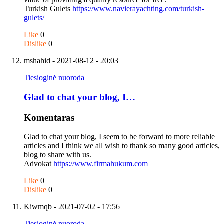
Turkish Gulets
https://www.navierayachting.com/turkish-
gulets/
Like
0
Dislike
0
mshahid
- 2021-08-12 - 20:03
Tiesioginė nuoroda
Glad to chat your blog, I…
Komentaras
Glad to chat your blog, I seem to be forward to more reliable
articles and I think we all wish to thank so many good articles,
blog to share with us.
Advokat
https://www.firmahukum.com
Like
0
Dislike
0
Kiwmqb
- 2021-07-02 - 17:56
Tiesioginė nuoroda