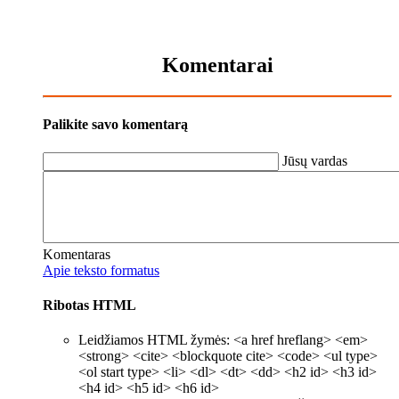
Komentarai
Palikite savo komentarą
Jūsų vardas
Komentaras
Apie teksto formatus
Ribotas HTML
Leidžiamos HTML žymės: <a href hreflang> <em>
<strong> <cite> <blockquote cite> <code> <ul type>
<ol start type> <li> <dl> <dt> <dd> <h2 id> <h3 id>
<h4 id> <h5 id> <h6 id>