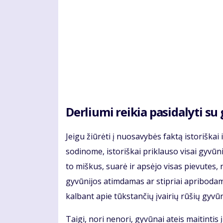
Derliu­mi rei­kia pa­si­da­ly­ti s
Jei­gu žiū­rė­ti į nuo­sa­vy­bės fak­tą is­to­riš­
so­di­no­me, is­to­riš­kai pri­klau­so vi­sai gy­vū
to miš­kus, su­arė ir ap­sė­jo vi­sas pie­vu­tes, nu
gy­vū­ni­jos at­im­da­mas ar stip­riai ap­ri­bo­da­m
kal­bant apie tūks­tan­čių įvai­rių rū­šių gy­vū­n
Tai­gi, no­ri ne­no­ri, gy­vū­nai at­eis mai­tin­t