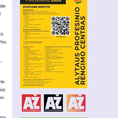
­da­
i
gu
o­mu,
b­
 ne­
lius
an­
­lia­