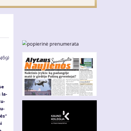
3469)
se
 la­
tu­
ju­
zės”
i
o,