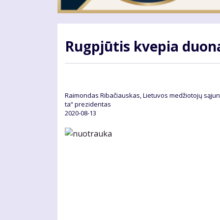
Rug­pjū­tis kve­pia duo­
Rai­mon­das Ri­ba­čiaus­kas, Lie­tu­vos me­džio­to­jų są­j
ta“ pre­zi­den­tas
2020-08-13