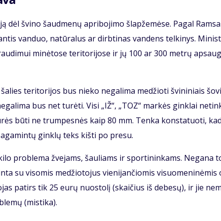
­ci­ją dėl švi­no šaud­me­nų ap­ri­bo­ji­mo šlap­že­mė­se. Pa­gal Ram­sa
n­tis van­duo, na­tū­ra­lus ar dirb­ti­nas van­dens tel­ki­nys. Mi­nis­t
u­di­mui mi­nė­to­se te­ri­to­ri­jo­se ir jų 100 ar 300 met­rų ap­sau­g
ša­lies te­ri­to­ri­jos bus nie­ko ne­ga­li­ma me­džio­ti švi­ni­niais šo­v
ų ne­ga­li­ma bus net tu­rė­ti. Vi­si „IŽ“, „TOZ“ mar­kės gin­klai ne­tin
ės tu­rės bū­ti ne trum­pes­nės kaip 80 mm. Ten­ka kon­sta­tuo­ti, ka
pa­ga­min­tų gin­klų teks kiš­ti po pre­su.
iš­ki­lo pro­ble­ma žve­jams, šau­liams ir spor­ti­nin­kams. Ne­ga­na t
n­ta su vi­so­mis me­džio­to­jus vie­ni­jan­čio­mis vi­suo­me­ni­nė­mis
­jas pa­tirs tik 25 eu­rų nuos­to­lį (skai­čius iš de­be­sų), ir jie ne­
­ble­mų (mis­ti­ka).