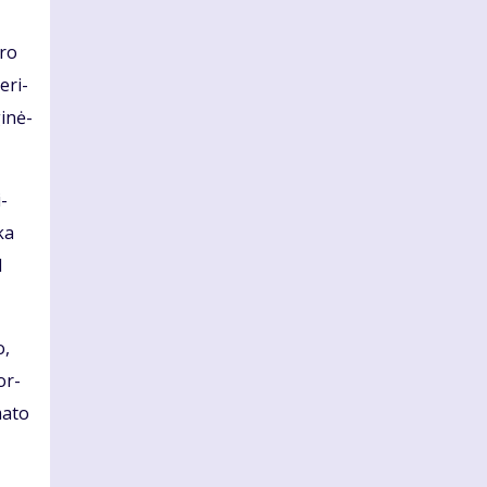
­ro
e­ri­
i­nė­
i­
­ka
d
o,
 or­
ma­to