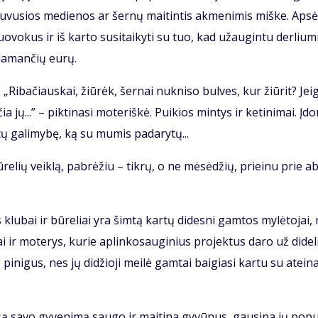
su­pu­vu­sios me­die­nos ar šer­nų mai­tin­tis ak­me­ni­mis miš­ke. Ap­sė
o­vo­kus ir iš kar­to su­si­tai­ky­ti su tuo, kad už­au­gin­tu der­liu­m
šla­man­čių eu­rų.
 „Ri­ba­čiaus­kai, žiū­rėk, šer­nai nu­kni­so bul­ves, kur žiū­rit? Jei­
ia jų...” – pik­ti­na­si mo­te­riš­kė. Pui­kios min­tys ir ke­ti­ni­mai. Įd
tų ga­li­my­bę, ką su mu­mis pa­da­ry­tų...
ū­re­lių veik­lą, pa­brė­žiu – tik­rų, o ne mė­sė­džių, pri­ei­nu prie a
 klu­bai ir bū­re­liai yra šim­tą kar­tų di­des­ni gam­tos my­lė­to­jai,
ai ir mo­te­rys, ku­rie ap­lin­ko­sau­gi­nius pro­jek­tus da­ro už di­de­
ų pi­ni­gus, nes jų di­džio­ji mei­lė gam­tai bai­gia­si kar­tu su at­ei­n
i­są sa­vo gy­ve­ni­mą sau­go ir mai­ti­na gy­vū­nus, gau­si­na jų po­pu