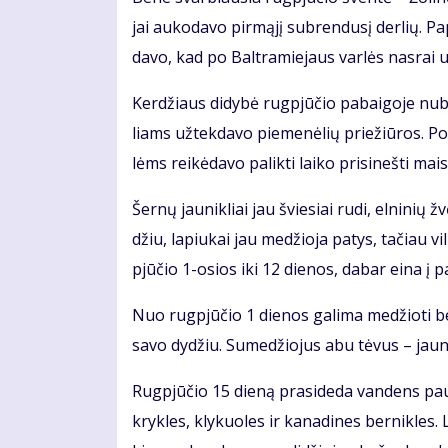
jai au­ko­da­vo pir­mą­jį su­bren­du­sį der­lių. P
da­vo, kad po Bal­tra­mie­jaus var­lės nas­rai už
Ker­džiaus di­dy­bė rug­pjū­čio pa­bai­go­je nu­
liams už­tek­da­vo pie­me­nė­lių prie­žiū­ros. Po 
lėms rei­kė­da­vo pa­lik­ti lai­ko pri­si­neš­ti mais
Šer­nų jau­nik­liai jau švie­siai ru­di, el­ni­nių 
džiu, la­piu­kai jau me­džio­ja pa­tys, ta­čiau v
pjū­čio 1-osios iki 12 die­nos, da­bar ei­na į pa
Nuo rug­pjū­čio 1 die­nos ga­li­ma me­džio­ti beb­
sa­vo dy­džiu. Su­me­džio­jus abu tė­vus – jau­nik
Rug­pjū­čio 15 die­ną pra­si­de­da van­dens paukš
kryk­les, kly­kuo­les ir ka­na­di­nes ber­nik­les.