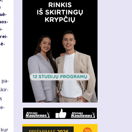
s
u­ė­
nuos­
e­
rei­
sė­
ą pa­
­kir­
os
ne­
u kur