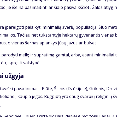
d jie iš­ei­na pa­si­mai­tin­ti ar šiaip pa­si­vaikš­čio­ti. Ža­los at­ly­gi­n
ra įpa­rei­go­ti pa­lai­ky­ti mi­ni­ma­lią žvė­rių po­pu­lia­ci­ją. Šiuo me­t
­ni­ma­lios. Ta­čiau net tūks­tan­ty­je hek­ta­rų gy­ve­nan­tis vie­nas 
nus, o vie­nas šer­nas ap­lan­kys jū­sų ja­vus ar bul­ves.
­tų pa­ro­dy­ti mei­lę ir su­pra­ti­mą gam­tai, ar­ba, esant mi­ni­ma­liai
­rė­tų spręs­ti vals­ty­bė.
i už­gy­ja
iš­ki pa­va­di­ni­mai – Pjū­tė, Ši­li­nis (Dzū­ki­jo­je), Gri­ki­nis, Dre­vi
ke­lio­nei, kau­pia jė­gas. Rug­pjū­tį yra daug svar­bių re­li­gi­nių 
).
 Se­no­vė­je ji bu­vo skir­ta di­džia­jai dei­vei gim­dy­to­jai La­dai. B