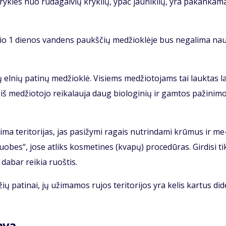
ryk­les nuo ru­da­gal­vių kryk­lių, ypač jau­nik­lių, yra pa­kan­ka­m
žio 1 die­nos van­dens paukš­čių me­džiok­lė­je bus ne­ga­li­ma nau­
 el­nių pa­ti­nų me­džiok­lė. Vi­siems me­džio­to­jams tai lauk­tas la
 iš me­džio­to­jo rei­ka­lau­ja daug bio­lo­gi­nių ir gam­tos pa­ži­ni­mo
­ima te­ri­to­ri­jas, jas pa­si­žy­mi ra­gais nu­trin­da­mi krū­mus ir me
o­bes“, jo­se at­liks kos­me­ti­nes (kva­pų) pro­ce­dū­ras. Gir­di­si ti
, da­bar rei­kia ruoš­tis.
žių pa­ti­nai, jų už­ima­mos ru­jos te­ri­to­ri­jos yra ke­lis kar­tus di­
a­va