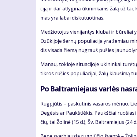
ci­ją ir dar at­ly­gi­na ūki­nin­kams ža­lą už tai, ka
mas yra la­bai dis­ku­tuo­ti­nas.
Me­džio­to­jus vie­ni­jan­tys klu­bai ir bū­re­liai y
Dzū­ki­jo­je šer­nų po­pu­lia­ci­ja yra že­miau mi
dis vi­sa­da žie­mą nu­grauš pu­šies jau­nuo­ly­
Ma­nau, to­kio­je si­tu­a­ci­jo­je ūki­nin­kai tu­rė
tik­ros rū­šies po­pu­lia­ci­jai, ža­lų klau­si­mą tu
Po Bal­tra­mie­jaus var­lės nas­ra
Rug­pjū­tis – pas­ku­ti­nis va­sa­ros mė­nuo. Lie­tu­v
De­gė­sis ar Paukšt­lė­kis. Paukš­čiai ruo­šia­si 
čių, tai Žo­li­nė (15 d.), Šv. Bal­tra­mie­jus (24 d.
Be­ne svar­biau­sia rug­pjū­čio šven­tė – Žo­li­nė.