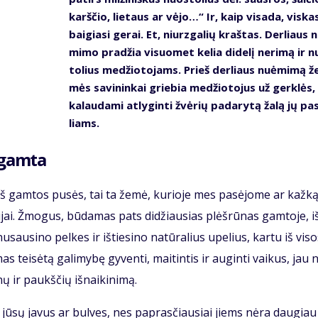
karš­čio, lie­taus ar vė­jo…“ Ir, kaip vi­sa­da, vis­ka
bai­gia­si ge­rai. Et, niurz­ga­lių kraš­tas. Der­liaus n
mi­mo pra­džia vi­suo­met ke­lia di­de­lį ne­ri­mą ir 
to­lius me­džio­to­jams. Prieš der­liaus nu­ė­mi­mą ž
mės sa­vi­nin­kai grie­bia me­džio­to­jus už ger­klės, 
ka­lau­da­mi at­ly­gin­ti žvė­rių pa­da­ry­tą ža­lą jų pa­
liams.
u gam­ta
kai iš gam­tos pu­sės, tai ta že­mė, ku­rio­je mes pa­sė­jo­me ar kaž­k
­ni­jai. Žmo­gus, bū­da­mas pats di­džiau­sias plėš­rū­nas gam­to­je, iš
­sau­si­no pel­kes ir iš­tie­si­no na­tū­ra­lius upe­lius, kar­tu iš vi­s
as tei­sė­tą ga­li­my­bę gy­ven­ti, mai­tin­tis ir au­gin­ti vai­kus, jau 
ų ir paukš­čių iš­nai­ki­ni­mą.
is į jū­sų ja­vus ar bul­ves, nes pa­pras­čiau­siai jiems nė­ra dau­gia