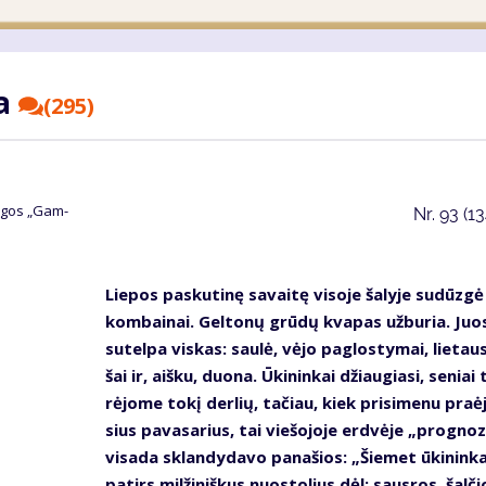
na
(295)
un­gos „Gam­
Nr.
93 (1
Lie­pos pas­ku­ti­nę sa­vai­tę vi­so­je ša­ly­je su­dūz­gė
kom­bai­nai. Gel­to­nų grū­dų kva­pas už­bu­ria. Juo­
su­tel­pa vis­kas: sau­lė, vė­jo pa­glos­ty­mai, lie­taus
šai ir, aiš­ku, duo­na. Ūki­nin­kai džiau­gia­si, se­niai 
rė­jo­me to­kį der­lių, ta­čiau, kiek pri­si­me­nu pra­ė
sius pa­va­sa­rius, tai vie­šo­jo­je erd­vė­je „prog­no­
vi­sa­da sklan­dy­da­vo pa­na­šios: „Šie­met ūki­nin­ka
pa­tirs mil­ži­niš­kus nuos­to­lius dėl: saus­ros, šal­či