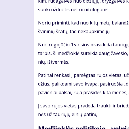
kim, ru­da­gal­ves nuo di­džių­jų, dryž­gal­ves k
sun­ki už­duo­tis net or­ni­to­lo­gams...
No­riu pri­min­ti, kad nuo ki­tų me­tų ba­lan­d
švi­ni­nių šra­tų, tad ne­kaup­ki­me jų.
Nuo rug­pjū­čio 15-osios pra­si­de­da tau­rių­jų
tar­pis, ši me­džiok­lė su­tei­kia daug ža­ve­sio,
nių, iš­tver­mės.
Pa­ti­nai ren­ka­si į pa­mėg­tas ru­jos vie­tas, už
džius, pa­lik­da­mi sa­vo kva­pą, pa­si­ruo­šia „du
pa­vie­niai bal­sai, ru­ja pra­si­dės ki­tą mė­ne­sį
Į sa­vo ru­jos vie­tas pra­de­da trauk­ti ir brie­d
nės už tau­rių­jų el­nių pa­ti­nų.
Me­džiok­lės po­li­ti­ko­je – vel­ni