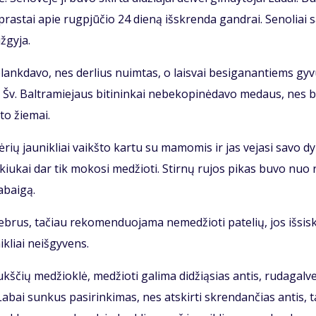
a­pras­tai apie rug­pjū­čio 24 die­ną iš­skren­da gan­drai. Se­no­liai s
­gy­ja.
blank­da­vo, nes der­lius nuim­tas, o lais­vai be­si­ga­nan­tiems gy­
Šv. Bal­tra­mie­jaus bi­ti­nin­kai ne­be­ko­pi­nė­da­vo me­daus, nes bi
­to žie­mai.
žvė­rių jau­nik­liai vaikš­to kar­tu su ma­mo­mis ir jas ve­ja­si sa­vo dy
il­kiu­kai dar tik mo­ko­si me­džio­ti. Stir­nų ru­jos pi­kas bu­vo nuo
­bai­gą.
rus, ta­čiau re­ko­men­duo­ja­ma ne­me­džio­ti pa­te­lių, jos iš­si­sk
­liai ne­iš­gy­vens.
­čių me­džiok­lė, me­džio­ti ga­li­ma di­dži­ą­sias an­tis, ru­da­gal­v
 La­bai sun­kus pa­si­rin­ki­mas, nes at­skir­ti skren­dan­čias an­tis, 