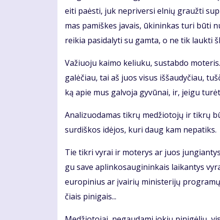
ei­ti pa­ės­ti, juk ne­pri­ver­si el­nių grauž­ti 
mas pa­miš­kes ja­vais, ūki­nin­kas tu­ri bū­ti nu
rei­kia pa­si­da­ly­ti su gam­ta, o ne tik lauk­ti 
Va­žiuo­ju kai­mo ke­liu­ku, su­stab­do mo­te­ris.
ga­lė­čiau, tai aš juos vi­sus iš­šau­dy­čiau, tuš­č
ką apie mus gal­vo­ja gy­vū­nai, ir, jei­gu tu­rė­
Ana­li­zuo­da­mas tik­rų me­džio­to­jų ir tik­rų b
sur­diš­kos idė­jos, ku­ri daug kam ne­pa­tiks.
Tie tik­ri vy­rai ir mo­te­rys ar juos jun­gian­tys
gu sa­ve ap­lin­ko­sau­gi­nin­kais lai­kan­tys vy­r
eu­ro­pi­nius ar įvai­rių mi­nis­te­ri­jų pro­gra­m
čiais pi­ni­gais...
Me­džio­to­jai, ne­gau­da­mi jo­kių pi­ni­gė­lių, v