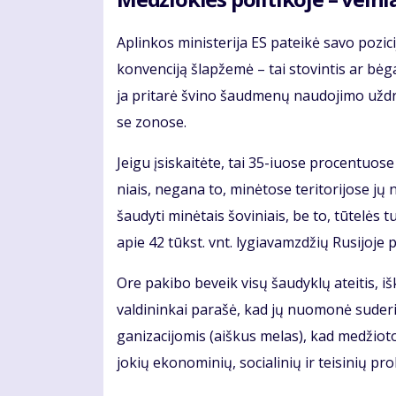
Ap­lin­kos mi­nis­te­ri­ja ES pa­tei­kė sa­vo po­zi
kon­ven­ci­ją šlap­že­mė – tai sto­vin­tis ar bė­ga
ja pri­ta­rė švi­no šaud­me­nų nau­do­ji­mo už­dra
se zo­no­se.
Jei­gu įsi­skai­tė­te, tai 35-iuo­se pro­cen­tuo­se 
niais, ne­ga­na to, mi­nė­to­se te­ri­to­ri­jo­se j
šau­dy­ti mi­nė­tais šo­vi­niais, be to, tū­te­l
apie 42 tūkst. vnt. ly­gia­vamz­džių Ru­si­jo­je 
Ore pa­ki­bo be­veik vi­sų šau­dyk­lų at­ei­tis, 
val­di­nin­kai pa­ra­šė, kad jų nuo­mo­nė su­de­ri
ga­ni­za­ci­jo­mis (aiš­kus me­las), kad me­džio­to
jo­kių eko­no­mi­nių, so­cia­li­nių ir tei­si­nių pro