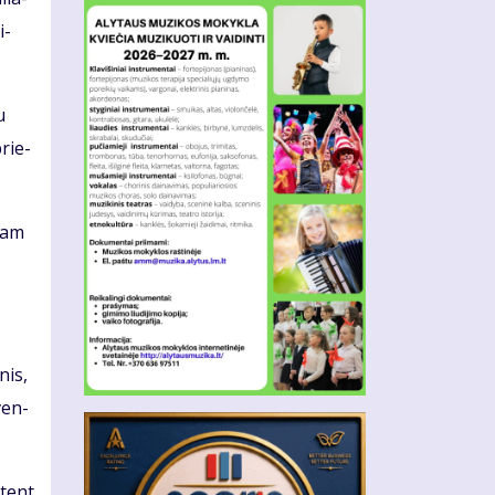
i­
u
brie­
 tam
­nis,
šven­
ū­tent