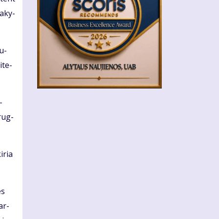
a­ky­
vu­
­te­
­
 rug­
i­ria
es
tar­