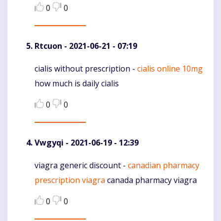
0
0
Rtcuon
- 2021-06-21 - 07:19
cialis without prescription -
cialis online 10mg
Komentaras
how much is daily cialis
0
0
Vwgyqi
- 2021-06-19 - 12:39
viagra generic discount -
canadian pharmacy
Komentaras
prescription viagra
canada pharmacy viagra
0
0