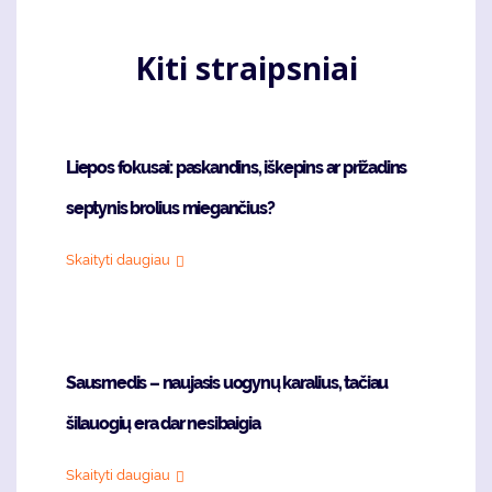
Kiti straipsniai
Liepos fokusai: paskandins, iškepins ar prižadins
septynis brolius miegančius?
Skaityti daugiau
Sausmedis – naujasis uogynų karalius, tačiau
šilauogių era dar nesibaigia
Skaityti daugiau