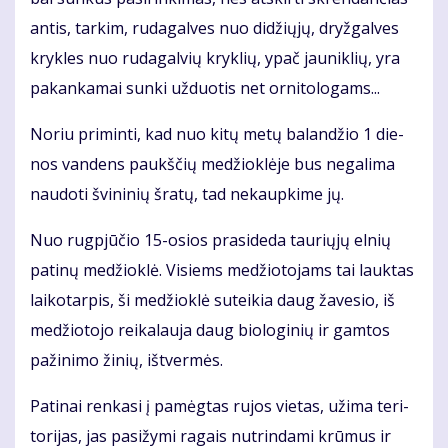
an­tis, tar­kim, ru­da­gal­ves nuo di­džių­jų, dryž­gal­ves
kryk­les nuo ru­da­gal­vių kryk­lių, ypač jau­nik­lių, yra
pa­kan­ka­mai sun­ki už­duo­tis net or­ni­to­lo­gams...
No­riu pri­min­ti, kad nuo ki­tų me­tų ba­lan­džio 1 die­
nos van­dens paukš­čių me­džiok­lė­je bus ne­ga­li­ma
nau­do­ti švi­ni­nių šra­tų, tad ne­kaup­ki­me jų.
Nuo rug­pjū­čio 15-osios pra­si­de­da tau­rių­jų el­nių
pa­ti­nų me­džiok­lė. Vi­siems me­džio­to­jams tai lauk­tas
lai­ko­tar­pis, ši me­džiok­lė su­tei­kia daug ža­ve­sio, iš
me­džio­to­jo rei­ka­lau­ja daug bio­lo­gi­nių ir gam­tos
pa­ži­ni­mo ži­nių, iš­tver­mės.
Pa­ti­nai ren­ka­si į pa­mėg­tas ru­jos vie­tas, už­ima te­ri­
to­ri­jas, jas pa­si­žy­mi ra­gais nu­trin­da­mi krū­mus ir