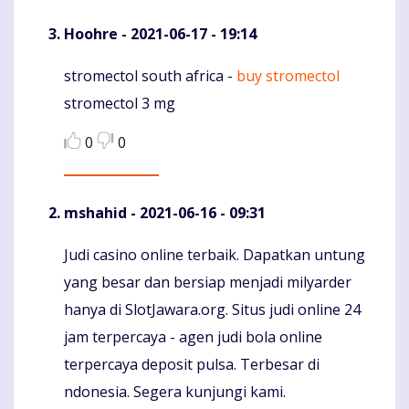
Hoohre
- 2021-06-17 - 19:14
stromectol south africa -
buy stromectol
Komentaras
stromectol 3 mg
0
0
mshahid
- 2021-06-16 - 09:31
Judi casino online terbaik. Dapatkan untung
Komentaras
yang besar dan bersiap menjadi milyarder
hanya di SlotJawara.org. Situs judi online 24
jam terpercaya - agen judi bola online
terpercaya deposit pulsa. Terbesar di
ndonesia. Segera kunjungi kami.