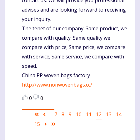
contact us. We will provide you professional
advises and are looking forward to receiving
your inquiry.
The tenet of our company: Same product, we
compare with quality; Same quality we
compare with price; Same price, we compare
with service; Same service, we compare with
speed.
China PP woven bags factory
http://www.nonwovenbags.cc/
0
0
Pagination
First
Ankstesnis
Puslapis
7
Puslapis
8
Puslapis
9
Puslapis
10
Puslapis
11
Current
12
Puslapis
13
Puslapis
14
page
puslapis
page
Puslapis
15
Sekantis
Last
puslapis
page