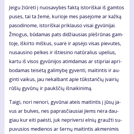
Jei­gu žiū­rė­ti į nuo­sa­vy­bės fak­tą is­to­riš­kai iš gam­tos
pu­sės, tai ta že­mė, ku­rio­je mes pa­sė­jo­me ar kaž­ką
pa­so­di­no­me, is­to­riš­kai pri­klau­so vi­sai gy­vū­ni­jai.
Žmo­gus, bū­da­mas pats di­džiau­sias plėš­rū­nas gam­
to­je, iš­kir­to miš­kus, su­arė ir ap­sė­jo vi­sas pie­vu­tes,
nu­sau­si­no pel­kes ir iš­tie­si­no na­tū­ra­lius upe­lius,
kar­tu iš vi­sos gy­vū­ni­jos at­im­da­mas ar stip­riai ap­ri­
bo­da­mas tei­sė­tą ga­li­my­bę gy­ven­ti, mai­tin­tis ir au­
gin­ti vai­kus, jau ne­kal­bant apie tūks­tan­čių įvai­rių
rū­šių gy­vū­nų ir paukš­čių iš­nai­ki­ni­mą.
Tai­gi, no­ri ne­no­ri, gy­vū­nai at­eis mai­tin­tis į jū­sų ja­
vus ar bul­ves, nes pa­pras­čiau­siai jiems nė­ra dau­
giau kur ei­ti pa­ės­ti, juk ne­pri­ver­si el­nių grauž­ti su­
pu­vu­sios me­die­nos ar šer­nų mai­tin­tis ak­me­ni­mis