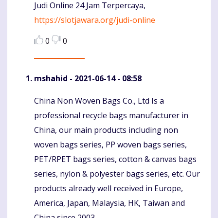
Judi Online 24 Jam Terpercaya,
https://slotjawara.org/judi-online
0
0
mshahid
- 2021-06-14 - 08:58
China Non Woven Bags Co., Ltd Is a
Komentaras
professional recycle bags manufacturer in
China, our main products including non
woven bags series, PP woven bags series,
PET/RPET bags series, cotton & canvas bags
series, nylon & polyester bags series, etc. Our
products already well received in Europe,
America, Japan, Malaysia, HK, Taiwan and
China since 2003.