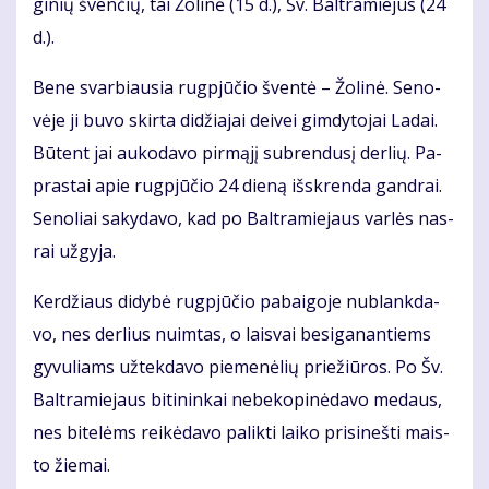
gi­nių šven­čių, tai Žo­li­nė (15 d.), Šv. Bal­tra­mie­jus (24
d.).
Be­ne svar­biau­sia rug­pjū­čio šven­tė – Žo­li­nė. Se­no­
vė­je ji bu­vo skir­ta di­džia­jai dei­vei gim­dy­to­jai La­dai.
Bū­tent jai au­ko­da­vo pir­mą­jį su­bren­du­sį der­lių. Pa­
pras­tai apie rug­pjū­čio 24 die­ną iš­skren­da gan­drai.
Se­no­liai sa­ky­da­vo, kad po Bal­tra­mie­jaus var­lės nas­
rai už­gy­ja.
Ker­džiaus di­dy­bė rug­pjū­čio pa­bai­go­je nu­blank­da­
vo, nes der­lius nuim­tas, o lais­vai be­si­ga­nan­tiems
gy­vu­liams už­tek­da­vo pie­me­nė­lių prie­žiū­ros. Po Šv.
Bal­tra­mie­jaus bi­ti­nin­kai ne­be­ko­pi­nė­da­vo me­daus,
nes bi­te­lėms rei­kė­da­vo pa­lik­ti lai­ko pri­si­neš­ti mais­
to žie­mai.