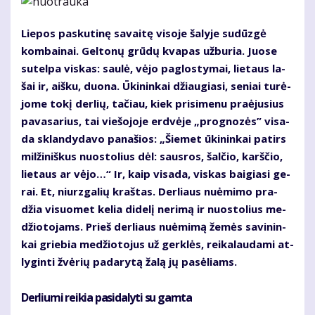
Lie­pos pas­ku­ti­nę sa­vai­tę vi­so­je ša­ly­je su­dūz­gė
kom­bai­nai. Gel­to­nų grū­dų kva­pas už­bu­ria. Juo­se
su­tel­pa vis­kas: sau­lė, vė­jo pa­glos­ty­mai, lie­taus la­
šai ir, aiš­ku, duo­na. Ūki­nin­kai džiau­gia­si, se­niai tu­rė­
jo­me to­kį der­lių, ta­čiau, kiek pri­si­me­nu pra­ėju­sius
pa­va­sa­rius, tai vie­šo­jo­je erd­vė­je „prog­no­zės” vi­sa­
da sklan­dy­da­vo pa­na­šios: „Šie­met ūki­nin­kai pa­tirs
mil­ži­niš­kus nuos­to­lius dėl: saus­ros, šal­čio, karš­čio,
lie­taus ar vė­jo…“ Ir, kaip vi­sa­da, vis­kas bai­gia­si ge­
rai. Et, niurz­ga­lių kraš­tas. Der­liaus nu­ė­mi­mo pra­
džia vi­suo­met ke­lia di­de­lį ne­ri­mą ir nuos­to­lius me­
džio­to­jams. Prieš der­liaus nu­ė­mi­mą že­mės sa­vi­nin­
kai grie­bia me­džio­to­jus už ger­klės, rei­ka­lau­da­mi at­
ly­gin­ti žvė­rių pa­da­ry­tą ža­lą jų pa­sė­liams.
Derliu­mi rei­kia pa­si­da­ly­ti su gam­ta