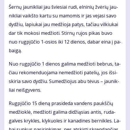
Šer­nų jau­nik­liai jau švie­siai ru­di, el­ni­nių žvė­rių jau­
nik­liai vaikš­to kar­tu su ma­mo­mis ir jas ve­ja­si sa­vo
dy­džiu, la­piu­kai jau me­džio­ja pa­tys, ta­čiau vil­kiu­kai
dar tik mo­ko­si me­džio­ti. Stir­nų ru­jos pi­kas bu­vo
nuo rug­pjū­čio 1-osios iki 12 die­nos, da­bar ei­na į pa­
bai­gą.
Nuo rug­pjū­čio 1 die­nos ga­li­ma me­džio­ti beb­rus, ta­
čiau re­ko­men­duo­ja­ma ne­me­džio­ti pa­te­lių, jos iš­si­
ski­ria sa­vo dy­džiu. Su­me­džio­jus abu tė­vus – jau­nik­
liai ne­iš­gy­vens.
Rug­pjū­čio 15 die­ną pra­si­de­da van­dens paukš­čių
me­džiok­lė, me­džio­ti ga­li­ma di­dži­ą­sias an­tis, ru­da­
gal­ves kryk­les, kly­kuo­les ir ka­na­di­nes ber­nik­les. La­
bai sun­kus pa­si­rin­ki­mas, nes at­skir­ti skren­dan­čias