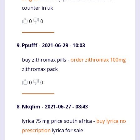
counter in uk
0
0
Ppufff
- 2021-06-29 - 10:03
buy zithromax pills -
order zithromax 100mg
Komentaras
zithromax pack
0
0
Nkqlim
- 2021-06-27 - 08:43
lyrica 75 mg price south africa -
buy lyrica no
Komentaras
prescription
lyrica for sale