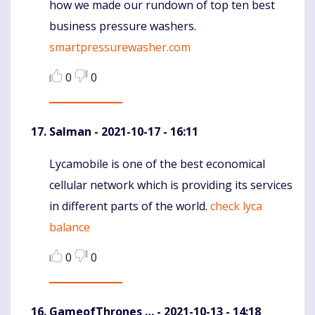
how we made our rundown of top ten best
business pressure washers.
smartpressurewasher.com
0
0
Salman
- 2021-10-17 - 16:11
Lycamobile is one of the best economical
Komentaras
cellular network which is providing its services
in different parts of the world.
check lyca
balance
0
0
GameofThrones …
- 2021-10-13 - 14:18