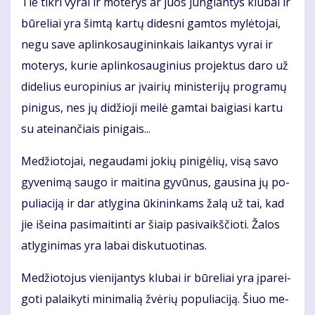
Tie tik­ri vy­rai ir mo­te­rys ar juos jun­gian­tys klu­bai ir
bū­re­liai yra šim­tą kar­tų di­des­ni gam­tos my­lė­to­jai,
ne­gu sa­ve ap­lin­ko­sau­gi­nin­kais lai­kan­tys vy­rai ir
mo­te­rys, ku­rie ap­lin­ko­sau­gi­nius pro­jek­tus da­ro už
di­de­lius eu­ro­pi­nius ar įvai­rių mi­nis­te­ri­jų pro­gra­mų
pi­ni­gus, nes jų di­džio­ji mei­lė gam­tai bai­gia­si kar­tu
su at­ei­nan­čiais pi­ni­gais...
Me­džio­to­jai, ne­gau­da­mi jo­kių pi­ni­gė­lių, vi­są sa­vo
gy­ve­ni­mą sau­go ir mai­ti­na gy­vū­nus, gau­si­na jų po­
pu­lia­ci­ją ir dar at­ly­gi­na ūki­nin­kams ža­lą už tai, kad
jie iš­ei­na pa­si­mai­tin­ti ar šiaip pa­si­vaikš­čio­ti. Ža­los
at­ly­gi­ni­mas yra la­bai dis­ku­tuo­ti­nas.
Me­džio­to­jus vie­ni­jan­tys klu­bai ir bū­re­liai yra įpa­rei­
go­ti pa­lai­ky­ti mi­ni­ma­lią žvė­rių po­pu­lia­ci­ją. Šiuo me­