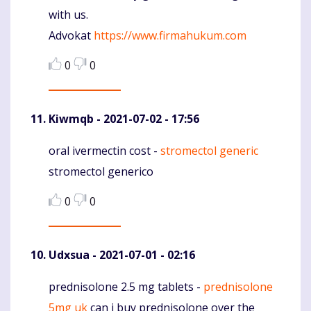
with us.
Advokat
https://www.firmahukum.com
0
0
Kiwmqb
- 2021-07-02 - 17:56
oral ivermectin cost -
stromectol generic
Komentaras
stromectol generico
0
0
Udxsua
- 2021-07-01 - 02:16
prednisolone 2.5 mg tablets -
prednisolone
Komentaras
5mg uk
can i buy prednisolone over the