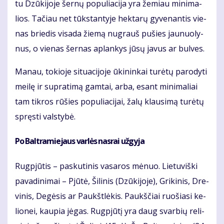
tu Dzū­ki­jo­je šer­nų po­pu­lia­ci­ja yra že­miau mi­ni­ma­
lios. Ta­čiau net tūks­tan­ty­je hek­ta­rų gy­ve­nan­tis vie­
nas brie­dis vi­sa­da žie­mą nu­grauš pu­šies jau­nuo­ly­
nus, o vie­nas šer­nas ap­lan­kys jū­sų ja­vus ar bul­ves.
Ma­nau, to­kio­je si­tu­a­ci­jo­je ūki­nin­kai tu­rė­tų pa­ro­dy­ti
mei­lę ir su­pra­ti­mą gam­tai, ar­ba, esant mi­ni­ma­liai
tam tik­ros rū­šies po­pu­lia­ci­jai, ža­lų klau­si­mą tu­rė­tų
spręs­ti vals­ty­bė.
Po Bal­tra­mie­jaus var­lės nas­rai už­gy­ja
Rug­pjū­tis – pas­ku­ti­nis va­sa­ros mė­nuo. Lie­tu­viš­ki
pa­va­di­ni­mai – Pjū­tė, Ši­li­nis (Dzū­ki­jo­je), Gri­ki­nis, Dre­
vi­nis, De­gė­sis ar Paukšt­lė­kis. Paukš­čiai ruo­šia­si ke­
lio­nei, kau­pia jė­gas. Rug­pjū­tį yra daug svar­bių re­li­