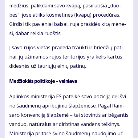
me­džius, pa­lik­da­mi sa­vo kva­pą, pa­si­ruo­šia „duo­
bes“, jo­se at­liks kos­me­ti­nes (kva­pų) pro­ce­dū­ras.
Gir­di­si tik pa­vie­niai bal­sai, ru­ja pra­si­dės ki­tą mė­ne­
sį, da­bar rei­kia ruoš­tis.
Į sa­vo ru­jos vie­tas pra­de­da trauk­ti ir brie­džių pa­ti­
nai, jų už­ima­mos ru­jos te­ri­to­ri­jos yra ke­lis kar­tus
di­des­nės už tau­rių­jų el­nių pa­ti­nų.
Me­džiok­lės po­li­ti­ko­je – vel­nia­va
Ap­lin­kos mi­nis­te­ri­ja ES pa­tei­kė sa­vo po­zi­ci­ją dėl švi­
no šaud­me­nų ap­ri­bo­ji­mo šlap­že­mė­se. Pa­gal Ram­
sa­ro kon­ven­ci­ją šlap­že­mė – tai sto­vin­tis ar bė­gan­tis
van­duo, na­tū­ra­lus ar dirb­ti­nas van­dens tel­ki­nys.
Mi­nis­te­ri­ja pri­ta­rė švi­no šaud­me­nų nau­do­ji­mo už­