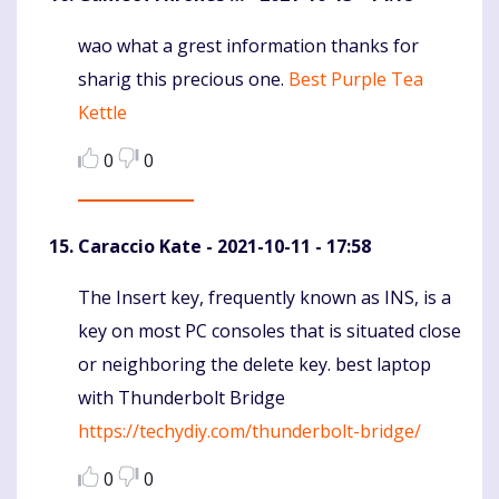
wao what a grest information thanks for
Komentaras
sharig this precious one.
Best Purple Tea
Kettle
0
0
Caraccio Kate
- 2021-10-11 - 17:58
The Insert key, frequently known as INS, is a
Komentaras
key on most PC consoles that is situated close
or neighboring the delete key. best laptop
with Thunderbolt Bridge
https://techydiy.com/thunderbolt-bridge/
0
0