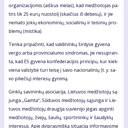
or­ga­ni­za­ci­jo­mis (aiš­kus me­las), kad me­džio­to­jas pa­
tirs tik 25 eu­rų nuos­to­lį (skai­čius iš de­be­sų), ir jie
ne­ma­to jo­kių eko­no­mi­nių, so­cia­li­nių ir tei­si­nių pro­
ble­mų (mis­ti­ka).
Ten­ka pri­pa­žin­ti, kad val­di­nin­kų šir­dy­se gy­ve­na
ver­go ar­ba pro­vin­cia­lu­mo sin­dro­mas, jie ne­su­pran­
ta, kad ES gy­ve­na kon­fe­de­ra­ci­jos prin­ci­pu, kur kiek­
vie­na vals­ty­bė tu­ri tei­sę į sa­vo na­cio­na­li­nių (t. y. sa­
vo pi­lie­čių) in­te­re­sų gy­ni­mą.
Gin­klų sa­vi­nin­kų aso­cia­ci­ja, Lie­tu­vos me­džio­to­jų są­
jun­ga „Gam­ta“, Sū­du­vos me­džio­to­jų są­jun­ga ir Lie­
tu­vos me­džio­to­jų drau­gi­ja su­vie­ni­jo jė­gas ap­gin­ti
me­džio­to­jų, žve­jų, šau­lių, spor­ti­nin­kų ir šau­dyk­lų
in­te­re­sus. Apie dvi­pras­miš­ką si­tu­a­ci­ją in­for­ma­vo­me