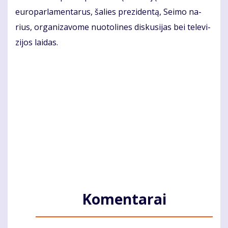
eu­ro­par­la­men­ta­rus, ša­lies pre­zi­den­tą, Sei­mo na­
rius, or­ga­ni­za­vo­me nuo­to­li­nes dis­ku­si­jas bei te­le­vi­
zi­jos lai­das.
Komentarai