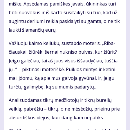
miš­ke. Ap­sė­da­mas pa­miš­kes ja­vais, ūki­nin­kas tu­ri
bū­ti nuo­vo­kus ir iš kar­to su­si­tai­ky­ti su tuo, kad už­
au­gin­tu der­liu­mi rei­kia pa­si­da­ly­ti su gam­ta, o ne tik
lauk­ti šla­man­čių eu­rų.
Va­žiuo­ju kai­mo ke­liu­ku, su­stab­do mo­te­ris. „Ri­ba­
čiaus­kai, žiū­rėk, šer­nai nu­kni­so bul­ves, kur žiū­rit?
Jei­gu ga­lė­čiau, tai aš juos vi­sus iš­šau­dy­čiau, tuš­čia
jų...” – pik­ti­na­si mo­te­riš­kė. Pui­kios min­tys ir ke­ti­ni­
mai. Įdo­mu, ką apie mus gal­vo­ja gy­vū­nai, ir, jei­gu
tu­rė­tų ga­li­my­bę, ką su mu­mis pa­da­ry­tų...
Ana­li­zuo­da­mas tik­rų me­džio­to­jų ir tik­rų bū­re­lių
veik­lą, pa­brė­žiu – tik­rų, o ne mė­sė­džių, pri­ei­nu prie
ab­sur­diš­kos idė­jos, ku­ri daug kam ne­pa­tiks.