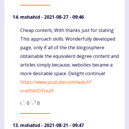
mshahid
- 2021-08-27 - 09:46
Cheap content, With thanks just for stating
Komentaras
This approach skills. Wonderfully developed
page, only if all of the the blogosphere
obtainable the equivalent degree content and
articles simply because, websites became a
more desirable space. Delight continue!
https://www.youtube.com/watch?
v=aYhVIOTnuIY
0
0
mshahid
- 2021-08-21 - 09:47