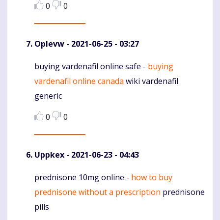
0
0
Oplevw
- 2021-06-25 - 03:27
buying vardenafil online safe -
buying
Komentaras
vardenafil online canada
wiki vardenafil
generic
0
0
Uppkex
- 2021-06-23 - 04:43
prednisone 10mg online -
how to buy
Komentaras
prednisone without a prescription
prednisone
pills