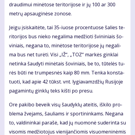
drau­di­mui mi­nė­to­se te­ri­to­ri­jo­se ir jų 100 ar 300
met­rų ap­sau­gi­nė­se zo­no­se.
Jei­gu įsi­skai­tė­te, tai 35-iuo­se pro­cen­tuo­se ša­lies te­
ri­to­ri­jos bus nie­ko ne­ga­li­ma me­džio­ti švi­ni­niais šo­
vi­niais, ne­ga­na to, mi­nė­to­se te­ri­to­ri­jo­se jų ne­ga­li­
ma bus net tu­rė­ti. Vi­si „IŽ“, „TOZ“ mar­kės gin­klai
ne­tin­ka šau­dy­ti mi­nė­tais šo­vi­niais, be to, tū­te­lės tu­
rės bū­ti ne trum­pes­nės kaip 80 mm. Ten­ka kon­sta­
tuo­ti, kad apie 42 tūkst. vnt. ly­gia­vamz­džių Ru­si­jo­je
pa­ga­min­tų gin­klų teks kiš­ti po pre­su.
Ore pa­ki­bo be­veik vi­sų šau­dyk­lų at­ei­tis, iš­ki­lo pro­
ble­ma žve­jams, šau­liams ir spor­ti­nin­kams. Ne­ga­na
to, val­di­nin­kai pa­ra­šė, kad jų nuo­mo­nė su­de­rin­ta su
vi­so­mis me­džio­to­jus vie­ni­jan­čio­mis vi­suo­me­ni­nė­mis