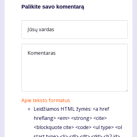
Palikite savo komentarą
Jūsų vardas
Komentaras
Apie teksto formatus
Leidžiamos HTML žymės: <a href
hreflang> <em> <strong> <cite>
<blockquote cite> <code> <ul type> <ol
start type> <li> <dl> <dt> <dd> <h2 id>