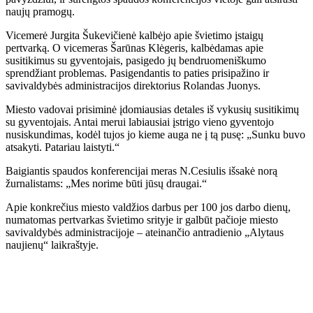
naujų pramogų.
Vicemerė Jurgita Šukevičienė kalbėjo apie švietimo įstaigų
pertvarką. O vicemeras Šarūnas Klėgeris, kalbėdamas apie
susitikimus su gyventojais, pasigedo jų bendruomeniškumo
sprendžiant problemas. Pasigendantis to paties prisipažino ir
savivaldybės administracijos direktorius Rolandas Juonys.
Miesto vadovai prisiminė įdomiausias detales iš vykusių susitikimų
su gyventojais. Antai merui labiausiai įstrigo vieno gyventojo
nusiskundimas, kodėl tujos jo kieme auga ne į tą pusę: „Sunku buvo
atsakyti. Patariau laistyti.“
Baigiantis spaudos konferencijai meras N.Cesiulis išsakė norą
žurnalistams: „Mes norime būti jūsų draugai.“
Apie konkrečius miesto valdžios darbus per 100 jos darbo dienų,
numatomas pertvarkas švietimo srityje ir galbūt pačioje miesto
savivaldybės administracijoje – ateinančio antradienio „Alytaus
naujienų“ laikraštyje.