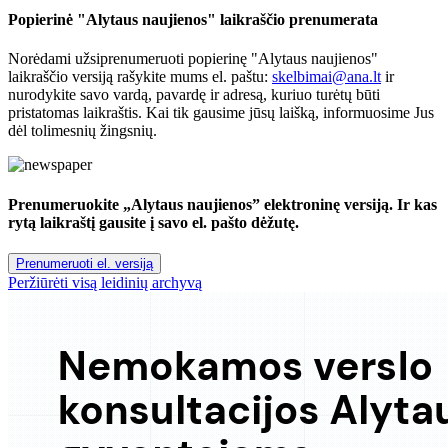
Popierinė "Alytaus naujienos" laikraščio prenumerata
Norėdami užsiprenumeruoti popierinę "Alytaus naujienos"
laikraščio versiją rašykite mums el. paštu:
skelbimai@ana.lt
ir
nurodykite savo vardą, pavardę ir adresą, kuriuo turėtų būti
pristatomas laikraštis. Kai tik gausime jūsų laišką, informuosime Jus
dėl tolimesnių žingsnių.
Prenumeruokite „Alytaus naujienos” elektroninę versiją. Ir kas
rytą laikraštį gausite į savo el. pašto dėžutę.
Prenumeruoti el. versiją
Peržiūrėti visą leidinių archyvą