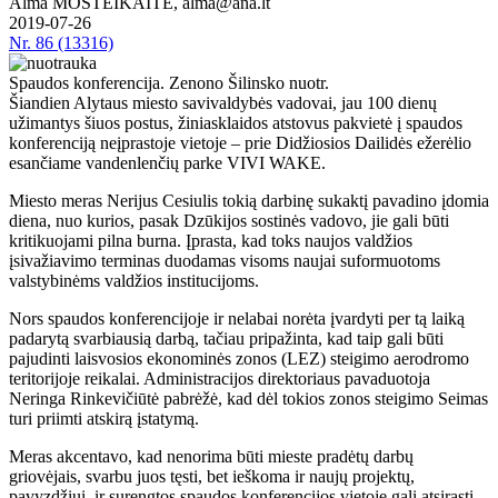
Alma MOSTEIKAITĖ, alma@ana.lt
2019-07-26
Nr.
86 (13316)
Spaudos konferencija. Zenono Šilinsko nuotr.
Šiandien Alytaus miesto savivaldybės vadovai, jau 100 dienų
užimantys šiuos postus, žiniasklaidos atstovus pakvietė į spaudos
konferenciją neįprastoje vietoje – prie Didžiosios Dailidės ežerėlio
esančiame vandenlenčių parke VIVI WAKE.
Miesto meras Nerijus Cesiulis tokią darbinę sukaktį pavadino įdomia
diena, nuo kurios, pasak Dzūkijos sostinės vadovo, jie gali būti
kritikuojami pilna burna. Įprasta, kad toks naujos valdžios
įsivažiavimo terminas duodamas visoms naujai suformuotoms
valstybinėms valdžios institucijoms.
Nors spaudos konferencijoje ir nelabai norėta įvardyti per tą laiką
padarytą svarbiausią darbą, tačiau pripažinta, kad taip gali būti
pajudinti laisvosios ekonominės zonos (LEZ) steigimo aerodromo
teritorijoje reikalai. Administracijos direktoriaus pavaduotoja
Neringa Rinkevičiūtė pabrėžė, kad dėl tokios zonos steigimo Seimas
turi priimti atskirą įstatymą.
Meras akcentavo, kad nenorima būti mieste pradėtų darbų
griovėjais, svarbu juos tęsti, bet ieškoma ir naujų projektų,
pavyzdžiui, ir surengtos spaudos konferencijos vietoje gali atsirasti