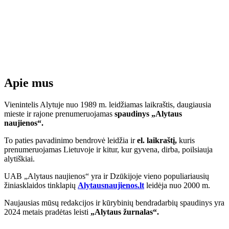
Apie mus
Vienintelis Alytuje nuo 1989 m. leidžiamas laikraštis, daugiausia
mieste ir rajone prenumeruojamas
spaudinys „Alytaus
naujienos“.
To paties pavadinimo bendrovė leidžia ir
el. laikraštį,
kuris
prenumeruojamas Lietuvoje ir kitur, kur gyvena, dirba, poilsiauja
alytiškiai.
UAB „Alytaus naujienos“ yra ir Dzūkijoje vieno populiariausių
žiniasklaidos tinklapių
Alytausnaujienos.lt
leidėja nuo 2000 m.
Naujausias mūsų redakcijos ir kūrybinių bendradarbių spaudinys yra
2024 metais pradėtas leisti
„Alytaus žurnalas“.