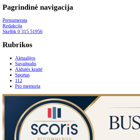
Pagrindinė navigacija
Prenumerata
Redakcija
Skelbk 0 315 51956
Rubrikos
Aktualijos
Savaitgalis
Aldutės kraitė
Sportas
112
Pro memoria