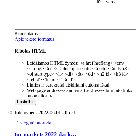
Jūsų vardas
Komentaras
Apie teksto formatus
Ribotas HTML
Leidžiamos HTML žymės: <a href hreflang> <em>
<strong> <cite> <blockquote cite> <code> <ul type>
<ol start type> <li> <dl> <dt> <dd> <h2 id> <h3 id>
<h4 id> <h5 id> <h6 id>
Linijos ir paragrafai atskiriami automatiškai
Web page addresses and email addresses turn into links
automatically.
Johnnyber
- 2022-06-01 - 05:21
Tiesioginė nuoroda
tor markets 2022 dark…