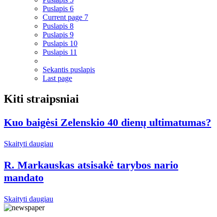
Puslapis
6
Current page
7
Puslapis
8
Puslapis
9
Puslapis
10
Puslapis
11
Sekantis puslapis
Last page
Kiti straipsniai
Kuo baigėsi Zelenskio 40 dienų ultimatumas?
Skaityti daugiau
R. Markauskas atsisakė tarybos nario
mandato
Skaityti daugiau