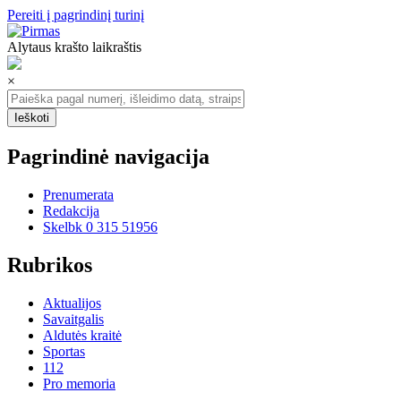
Pereiti į pagrindinį turinį
Alytaus krašto laikraštis
×
Pagrindinė navigacija
Prenumerata
Redakcija
Skelbk 0 315 51956
Rubrikos
Aktualijos
Savaitgalis
Aldutės kraitė
Sportas
112
Pro memoria