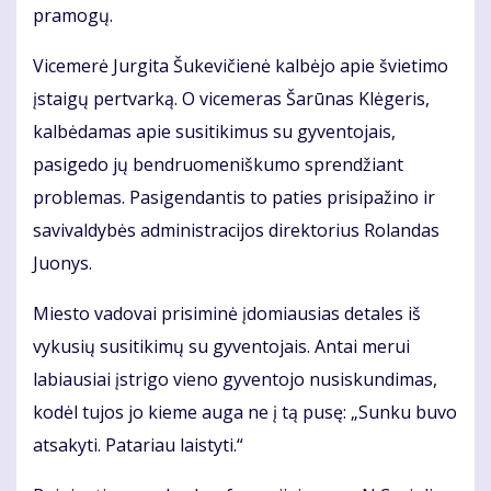
pramogų.
Vicemerė Jurgita Šukevičienė kalbėjo apie švietimo
įstaigų pertvarką. O vicemeras Šarūnas Klėgeris,
kalbėdamas apie susitikimus su gyventojais,
pasigedo jų bendruomeniškumo sprendžiant
problemas. Pasigendantis to paties prisipažino ir
savivaldybės administracijos direktorius Rolandas
Juonys.
Miesto vadovai prisiminė įdomiausias detales iš
vykusių susitikimų su gyventojais. Antai merui
labiausiai įstrigo vieno gyventojo nusiskundimas,
kodėl tujos jo kieme auga ne į tą pusę: „Sunku buvo
atsakyti. Patariau laistyti.“