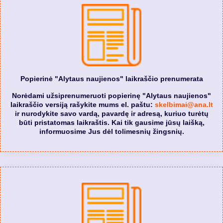
Popierinė "Alytaus naujienos" laikraščio prenumerata
Norėdami užsiprenumeruoti popierinę "Alytaus naujienos"
laikraščio versiją rašykite mums el. paštu:
skelbimai@ana.lt
ir nurodykite savo vardą, pavardę ir adresą, kuriuo turėtų
būti pristatomas laikraštis. Kai tik gausime jūsų laišką,
informuosime Jus dėl tolimesnių žingsnių.