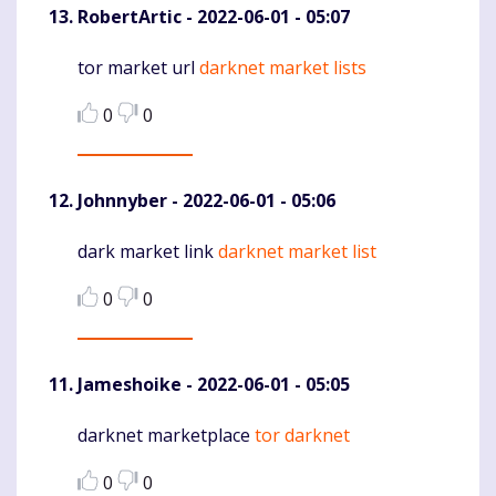
RobertArtic
- 2022-06-01 - 05:07
tor market url
darknet market lists
Komentaras
0
0
Johnnyber
- 2022-06-01 - 05:06
dark market link
darknet market list
Komentaras
0
0
Jameshoike
- 2022-06-01 - 05:05
darknet marketplace
tor darknet
Komentaras
0
0