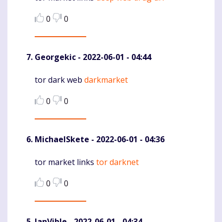
0
0
Georgekic
- 2022-06-01 - 04:44
tor dark web
darkmarket
Komentaras
0
0
MichaelSkete
- 2022-06-01 - 04:36
tor market links
tor darknet
Komentaras
0
0
JanVible
- 2022-06-01 - 04:34