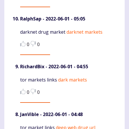
RalphSap
- 2022-06-01 - 05:05
darknet drug market
darknet markets
Komentaras
0
0
RichardBix
- 2022-06-01 - 04:55
tor markets links
dark markets
Komentaras
0
0
JanVible
- 2022-06-01 - 04:48
tor market links
deep web drug url
Komentaras