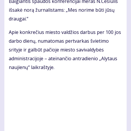
Baigiantis spaudos konferencijai meras N.Cesiulis
išsakė norą žurnalistams: „Mes norime būti jūsų
draugai.“
Apie konkrečius miesto valdžios darbus per 100 jos
darbo dienų, numatomas pertvarkas švietimo
srityje ir galbūt pačioje miesto savivaldybės
administracijoje – ateinančio antradienio „Alytaus
naujienų“ laikraštyje.