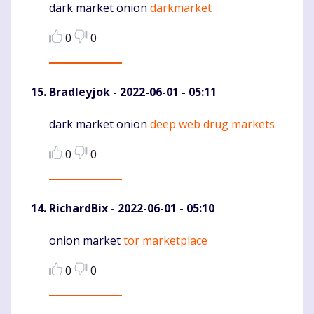
dark market onion
darkmarket
Komentaras
0
0
Bradleyjok
- 2022-06-01 - 05:11
dark market onion
deep web drug markets
Komentaras
0
0
RichardBix
- 2022-06-01 - 05:10
onion market
tor marketplace
Komentaras
0
0