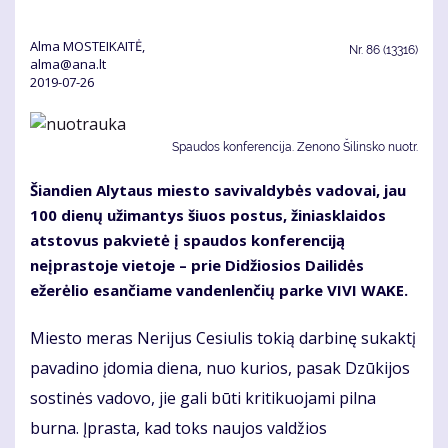
Alma MOSTEIKAITĖ,
Nr.
86 (13316)
alma@ana.lt
2019-07-26
Spaudos konferencija. Zenono Šilinsko nuotr.
Šiandien Alytaus miesto savivaldybės vadovai, jau
100 dienų užimantys šiuos postus, žiniasklaidos
atstovus pakvietė į spaudos konferenciją
neįprastoje vietoje – prie Didžiosios Dailidės
ežerėlio esančiame vandenlenčių parke VIVI WAKE.
Miesto meras Nerijus Cesiulis tokią darbinę sukaktį
pavadino įdomia diena, nuo kurios, pasak Dzūkijos
sostinės vadovo, jie gali būti kritikuojami pilna
burna. Įprasta, kad toks naujos valdžios