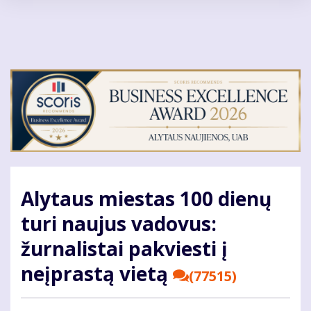
Pereiti
į
pagrindinį
turinį
Alytaus miestas 100 dienų
turi naujus vadovus:
žurnalistai pakviesti į
neįprastą vietą
(77515)