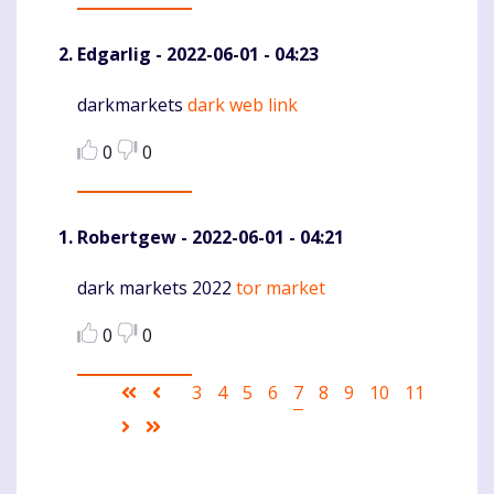
Edgarlig
- 2022-06-01 - 04:23
darkmarkets
dark web link
Komentaras
0
0
Robertgew
- 2022-06-01 - 04:21
dark markets 2022
tor market
Komentaras
0
0
Pagination
First
Ankstesnis
Puslapis
3
Puslapis
4
Puslapis
5
Puslapis
6
Current
7
Puslapis
8
Puslapis
9
Puslapis
10
Puslapis
11
page
puslapis
page
Sekantis
Last
puslapis
page