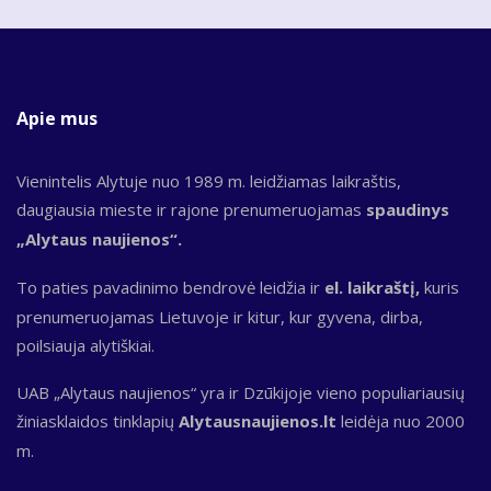
Apie mus
Vienintelis Alytuje nuo 1989 m. leidžiamas laikraštis,
daugiausia mieste ir rajone prenumeruojamas
spaudinys
„Alytaus naujienos“.
To paties pavadinimo bendrovė leidžia ir
el. laikraštį,
kuris
prenumeruojamas Lietuvoje ir kitur, kur gyvena, dirba,
poilsiauja alytiškiai.
UAB „Alytaus naujienos“ yra ir Dzūkijoje vieno populiariausių
žiniasklaidos tinklapių
Alytausnaujienos.lt
leidėja nuo 2000
m.