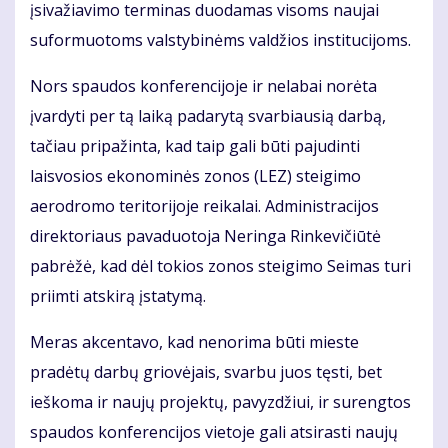
įsivažiavimo terminas duodamas visoms naujai
suformuotoms valstybinėms valdžios institucijoms.
Nors spaudos konferencijoje ir nelabai norėta
įvardyti per tą laiką padarytą svarbiausią darbą,
tačiau pripažinta, kad taip gali būti pajudinti
laisvosios ekonominės zonos (LEZ) steigimo
aerodromo teritorijoje reikalai. Administracijos
direktoriaus pavaduotoja Neringa Rinkevičiūtė
pabrėžė, kad dėl tokios zonos steigimo Seimas turi
priimti atskirą įstatymą.
Meras akcentavo, kad nenorima būti mieste
pradėtų darbų griovėjais, svarbu juos tęsti, bet
ieškoma ir naujų projektų, pavyzdžiui, ir surengtos
spaudos konferencijos vietoje gali atsirasti naujų