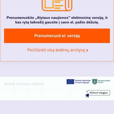
Prenumeruokite „Alytaus naujienos” elektroninę versiją. Ir
kas rytą laikraštį gausite į savo el. pašto dėžutę.
Prenumeruoti el. versiją
Peržiūrėti visą leidinių archyvą