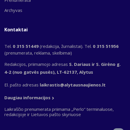
Prenumerata
Archyvas
Kontaktai
Tel.
0 315 51449
(redakcija, žurnalistai). Tel.
0 315 51956
(prenumerata, reklama, skelbimai)
Redakcijos, priimamojo adresas
S. Dariaus ir S. Girėno g.
4-2 (nuo gatvės pusės), LT-62137, Alytus
El. pašto adresas
laikrastis@alytausnaujienos.lt
Daugiau informacijos
Laikraščio prenumerata priimama „Perlo“ terminaluose,
redakcijoje ir Lietuvos pašto skyriuose