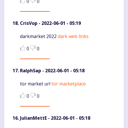
0
0
CrisVop
- 2022-06-01 - 05:19
darkmarket 2022
dark web links
Komentaras
0
0
RalphSap
- 2022-06-01 - 05:18
tor market url
tor marketplace
Komentaras
0
0
JulianMettE
- 2022-06-01 - 05:18