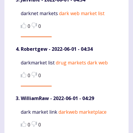
darknet markets
dark web market list
Komentaras
0
0
Robertgew
- 2022-06-01 - 04:34
darkmarket list
drug markets dark web
Komentaras
0
0
WilliamRaw
- 2022-06-01 - 04:29
dark market link
darkweb marketplace
Komentaras
0
0