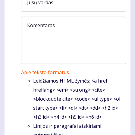
Jūsų vardas
Komentaras
Apie teksto formatus
Leidžiamos HTML žymės: <a href
hreflang> <em> <strong> <cite>
<blockquote cite> <code> <ul type> <ol
start type> <li> <dl> <dt> <dd> <h2 id>
<h3 id> <h4 id> <h5 id> <h6 id>
Linijos ir paragrafai atskiriami
automatiškai