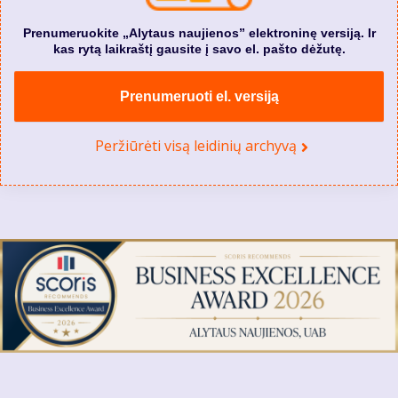
Prenumeruokite „Alytaus naujienos” elektroninę versiją. Ir
kas rytą laikraštį gausite į savo el. pašto dėžutę.
Prenumeruoti el. versiją
Peržiūrėti visą leidinių archyvą