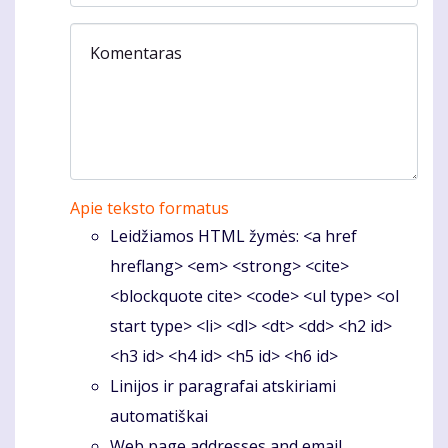
Komentaras
Apie teksto formatus
Leidžiamos HTML žymės: <a href
hreflang> <em> <strong> <cite>
<blockquote cite> <code> <ul type> <ol
start type> <li> <dl> <dt> <dd> <h2 id>
<h3 id> <h4 id> <h5 id> <h6 id>
Linijos ir paragrafai atskiriami
automatiškai
Web page addresses and email