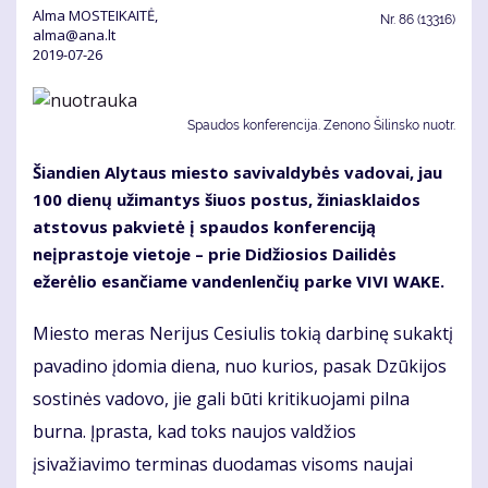
Alma MOSTEIKAITĖ,
Nr.
86 (13316)
alma@ana.lt
2019-07-26
Spaudos konferencija. Zenono Šilinsko nuotr.
Šiandien Alytaus miesto savivaldybės vadovai, jau
100 dienų užimantys šiuos postus, žiniasklaidos
atstovus pakvietė į spaudos konferenciją
neįprastoje vietoje – prie Didžiosios Dailidės
ežerėlio esančiame vandenlenčių parke VIVI WAKE.
Miesto meras Nerijus Cesiulis tokią darbinę sukaktį
pavadino įdomia diena, nuo kurios, pasak Dzūkijos
sostinės vadovo, jie gali būti kritikuojami pilna
burna. Įprasta, kad toks naujos valdžios
įsivažiavimo terminas duodamas visoms naujai