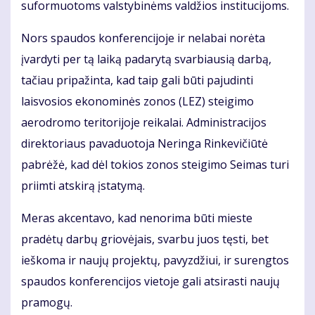
suformuotoms valstybinėms valdžios institucijoms.
Nors spaudos konferencijoje ir nelabai norėta
įvardyti per tą laiką padarytą svarbiausią darbą,
tačiau pripažinta, kad taip gali būti pajudinti
laisvosios ekonominės zonos (LEZ) steigimo
aerodromo teritorijoje reikalai. Administracijos
direktoriaus pavaduotoja Neringa Rinkevičiūtė
pabrėžė, kad dėl tokios zonos steigimo Seimas turi
priimti atskirą įstatymą.
Meras akcentavo, kad nenorima būti mieste
pradėtų darbų griovėjais, svarbu juos tęsti, bet
ieškoma ir naujų projektų, pavyzdžiui, ir surengtos
spaudos konferencijos vietoje gali atsirasti naujų
pramogų.