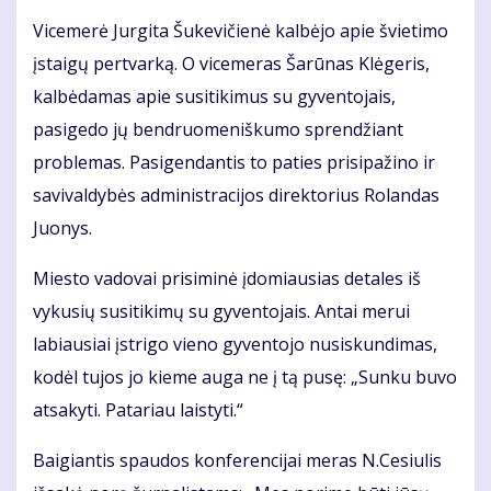
Vicemerė Jurgita Šukevičienė kalbėjo apie švietimo
įstaigų pertvarką. O vicemeras Šarūnas Klėgeris,
kalbėdamas apie susitikimus su gyventojais,
pasigedo jų bendruomeniškumo sprendžiant
problemas. Pasigendantis to paties prisipažino ir
savivaldybės administracijos direktorius Rolandas
Juonys.
Miesto vadovai prisiminė įdomiausias detales iš
vykusių susitikimų su gyventojais. Antai merui
labiausiai įstrigo vieno gyventojo nusiskundimas,
kodėl tujos jo kieme auga ne į tą pusę: „Sunku buvo
atsakyti. Patariau laistyti.“
Baigiantis spaudos konferencijai meras N.Cesiulis