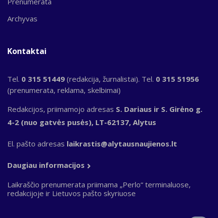
Prenumerata
Archyvas
Kontaktai
Tel.
0 315 51449
(redakcija, žurnalistai). Tel.
0 315 51956
(prenumerata, reklama, skelbimai)
Redakcijos, priimamojo adresas
S. Dariaus ir S. Girėno g.
4-2 (nuo gatvės pusės), LT-62137, Alytus
El. pašto adresas
laikrastis@alytausnaujienos.lt
Daugiau informacijos
Laikraščio prenumerata priimama „Perlo“ terminaluose,
redakcijoje ir Lietuvos pašto skyriuose