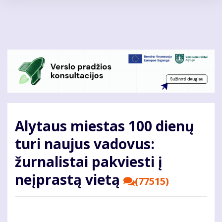
Pereiti
į
pagrindinį
turinį
Alytaus miestas 100 dienų
turi naujus vadovus:
žurnalistai pakviesti į
neįprastą vietą
(77515)