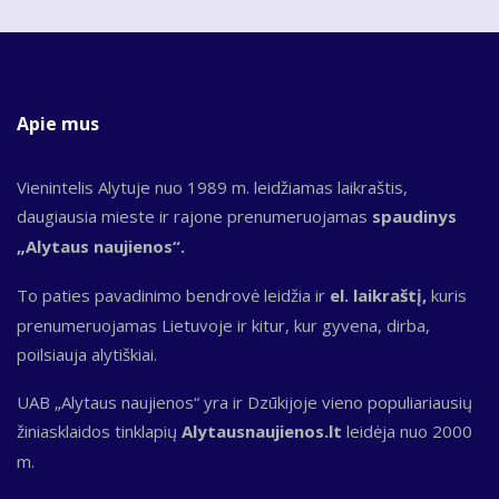
Apie mus
Vienintelis Alytuje nuo 1989 m. leidžiamas laikraštis,
daugiausia mieste ir rajone prenumeruojamas
spaudinys
„Alytaus naujienos“.
To paties pavadinimo bendrovė leidžia ir
el. laikraštį,
kuris
prenumeruojamas Lietuvoje ir kitur, kur gyvena, dirba,
poilsiauja alytiškiai.
UAB „Alytaus naujienos“ yra ir Dzūkijoje vieno populiariausių
žiniasklaidos tinklapių
Alytausnaujienos.lt
leidėja nuo 2000
m.