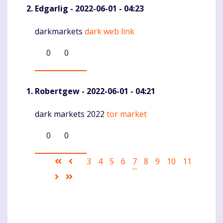
Edgarlig
- 2022-06-01 - 04:23
darkmarkets
dark web link
Komentaras
0
0
Robertgew
- 2022-06-01 - 04:21
dark markets 2022
tor market
Komentaras
0
0
Pagination
First
Ankstesnis
Puslapis
3
Puslapis
4
Puslapis
5
Puslapis
6
Current
7
Puslapis
8
Puslapis
9
Puslapis
10
Puslapis
11
page
puslapis
page
Sekantis
Last
puslapis
page