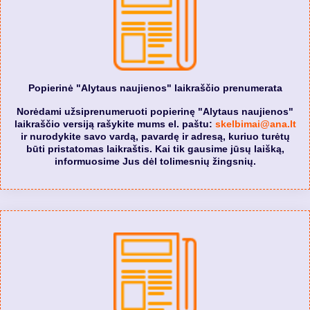
Popierinė "Alytaus naujienos" laikraščio prenumerata
Norėdami užsiprenumeruoti popierinę "Alytaus naujienos"
laikraščio versiją rašykite mums el. paštu:
skelbimai@ana.lt
ir nurodykite savo vardą, pavardę ir adresą, kuriuo turėtų
būti pristatomas laikraštis. Kai tik gausime jūsų laišką,
informuosime Jus dėl tolimesnių žingsnių.