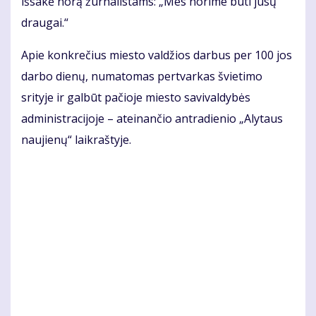
išsakė norą žurnalistams: „Mes norime būti jūsų
draugai.“
Apie konkrečius miesto valdžios darbus per 100 jos
darbo dienų, numatomas pertvarkas švietimo
srityje ir galbūt pačioje miesto savivaldybės
administracijoje – ateinančio antradienio „Alytaus
naujienų“ laikraštyje.