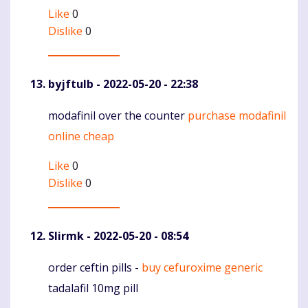
Like
0
Dislike
0
byjftulb
- 2022-05-20 - 22:38
modafinil over the counter
purchase modafinil
Komentaras
online cheap
Like
0
Dislike
0
Slirmk
- 2022-05-20 - 08:54
order ceftin pills -
buy cefuroxime generic
Komentaras
tadalafil 10mg pill