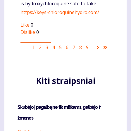
is hydroxychloroquine safe to take
Komentaras
https://keys-chloroquinehydro.com/
Like
0
Dislike
0
Pagination
Current
1
Puslapis
2
Puslapis
3
Puslapis
4
Puslapis
5
Puslapis
6
Puslapis
7
Puslapis
8
Puslapis
9
Sekantis
Last
page
puslapis
page
Kiti straipsniai
Skubėjo į pagalbą ne tik miškams, gelbėjo ir
žmones