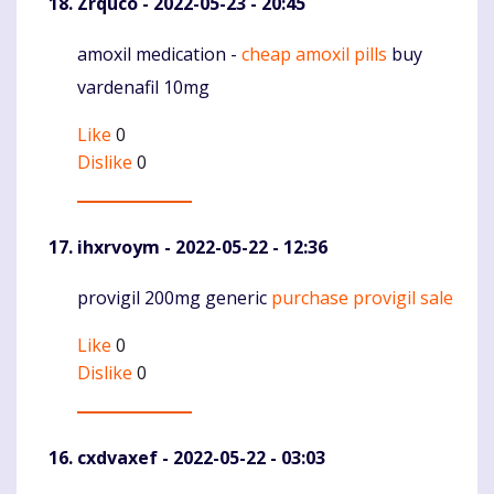
Zrquco
- 2022-05-23 - 20:45
amoxil medication -
cheap amoxil pills
buy
Komentaras
vardenafil 10mg
Like
0
Dislike
0
ihxrvoym
- 2022-05-22 - 12:36
provigil 200mg generic
purchase provigil sale
Komentaras
Like
0
Dislike
0
cxdvaxef
- 2022-05-22 - 03:03