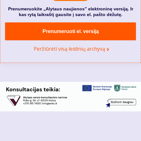
Prenumeruokite „Alytaus naujienos” elektroninę versiją. Ir
kas rytą laikraštį gausite į savo el. pašto dėžutę.
Prenumeruoti el. versiją
Peržiūrėti visą leidinių archyvą