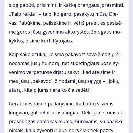
siog pa­bū­ti, pri­si­min­ti ir kaž­ką bran­gaus įpras­min­ti.
„Taip rei­kia“, – taip, ko ge­ro, pa­sa­ky­tų mū­sų Die­
vas. Pa­bū­ki­me, pail­sė­ki­me ir, vėl iš pra­ei­ties pa­si­sė­
mę ge­ros Jū­sų gy­ve­ni­mo ak­to­rys­tės, žmo­gaus mo­
kyk­los, ei­si­me kur­ti Ry­to­jaus.
Kaip sa­ko dzū­kai, „eis­ma pa­ka­voc“ sa­vo žmo­gų. Ži­
no­da­mas Jū­sų hu­mo­rą, net su­dė­tin­giau­siuo­se gy­
ve­ni­mo ver­pe­tuo­se drįs­tu sa­ky­ti, kad at­ei­si­me ir
mes Jū­sų „pa­ka­voc“, ži­no­da­mi Jū­sų są­ly­gą – „jo­kių
aša­rų, ki­taip jums nė­ra ko čia sė­dė­ti“.
Ge­rai, mes taip ir pa­da­ry­si­me, kad bū­tų vi­siems
leng­viau, gal net ir pra­smin­giau. Dė­ko­ja­me Jums už
pra­smin­gas pa­mo­kas mums, žiū­ro­vams, su pa­aiš­ki­
ni­mais, kaip gy­ven­ti ir bū­ti nors šiek tiek po­zi­ty­