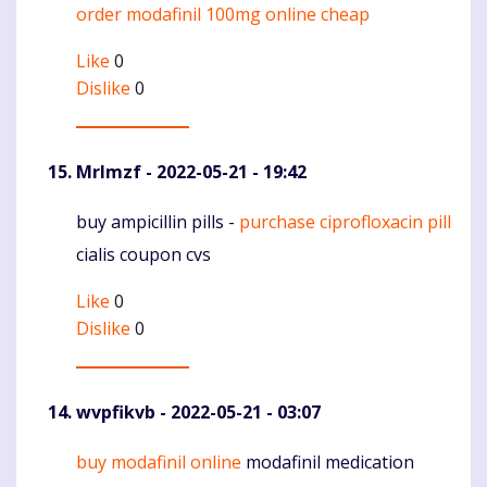
order modafinil 100mg online cheap
Komentaras
Like
0
Dislike
0
Mrlmzf
- 2022-05-21 - 19:42
buy ampicillin pills -
purchase ciprofloxacin pill
Komentaras
cialis coupon cvs
Like
0
Dislike
0
wvpfikvb
- 2022-05-21 - 03:07
buy modafinil online
modafinil medication
Komentaras