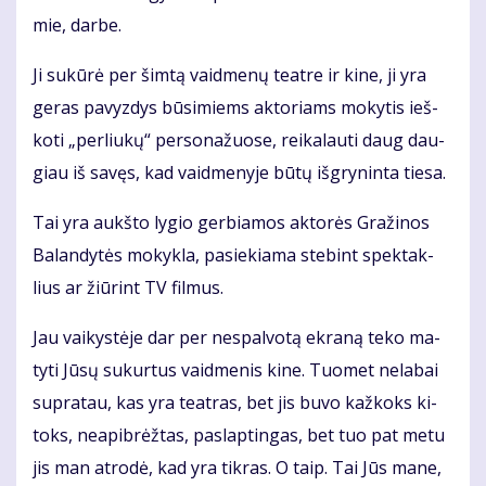
mie, dar­be.
Ji su­kū­rė per šim­tą vaid­me­nų te­at­re ir ki­ne, ji yra
ge­ras pa­vyz­dys bū­si­miems ak­to­riams mo­ky­tis ieš­
ko­ti „per­liu­kų“ per­so­na­žuo­se, rei­ka­lau­ti daug dau­
giau iš sa­vęs, kad vaid­me­ny­je bū­tų iš­gry­nin­ta tie­sa.
Tai yra aukš­to ly­gio ger­bia­mos ak­to­rės Gra­ži­nos
Ba­lan­dy­tės mo­kyk­la, pa­sie­kia­ma ste­bint spek­tak­
lius ar žiū­rint TV fil­mus.
Jau vai­kys­tė­je dar per ne­spal­vo­tą ek­ra­ną te­ko ma­
ty­ti Jū­sų su­kur­tus vaid­me­nis ki­ne. Tuo­met ne­la­bai
su­pra­tau, kas yra te­at­ras, bet jis bu­vo kaž­koks ki­
toks, ne­apib­rėž­tas, pa­slap­tin­gas, bet tuo pat me­tu
jis man at­ro­dė, kad yra tik­ras. O taip. Tai Jūs ma­ne,