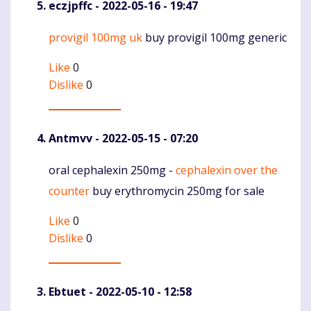
eczjpffc
- 2022-05-16 - 19:47
provigil 100mg uk
buy provigil 100mg generic
Komentaras
Like
0
Dislike
0
Antmvv
- 2022-05-15 - 07:20
oral cephalexin 250mg -
cephalexin over the
Komentaras
counter
buy erythromycin 250mg for sale
Like
0
Dislike
0
Ebtuet
- 2022-05-10 - 12:58