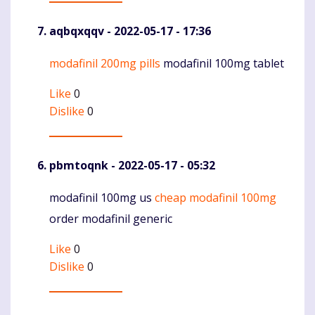
aqbqxqqv
- 2022-05-17 - 17:36
modafinil 200mg pills
modafinil 100mg tablet
Komentaras
Like
0
Dislike
0
pbmtoqnk
- 2022-05-17 - 05:32
modafinil 100mg us
cheap modafinil 100mg
Komentaras
order modafinil generic
Like
0
Dislike
0