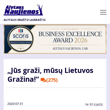
Pereiti
į
pagrindinį
ALYTAUS KRAŠTO LAIKRAŠTIS
turinį
„Jūs gra­ži, mū­sų Lie­tu­vos
Gra­ži­na!“
(275)
2020-07-31
Nr.
87 (13463)