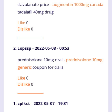
clavulanate price -
augmentin 1000mg canada
Komentaras
tadalafil 40mg drug
Like
0
Dislike
0
Lopssp
- 2022-05-08 - 00:53
prednisolone 10mg oral -
prednisolone 10mg
Komentaras
generic
coupon for cialis
Like
0
Dislike
0
zplkct
- 2022-05-07 - 19:31