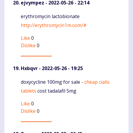
ejvympez
- 2022-05-26 - 22:14
erythromycin lactobionate
Komentaras
http://erythromycin1m.com/#
Like
0
Dislike
0
Hxbqvr
- 2022-05-26 - 19:25
doxycycline 100mg for sale -
cheap cialis
Komentaras
tablets
cost tadalafil 5mg
Like
0
Dislike
0