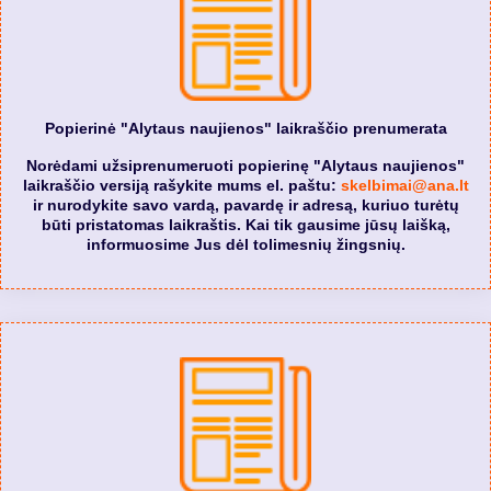
Popierinė "Alytaus naujienos" laikraščio prenumerata
Norėdami užsiprenumeruoti popierinę "Alytaus naujienos"
laikraščio versiją rašykite mums el. paštu:
skelbimai@ana.lt
ir nurodykite savo vardą, pavardę ir adresą, kuriuo turėtų
būti pristatomas laikraštis. Kai tik gausime jūsų laišką,
informuosime Jus dėl tolimesnių žingsnių.