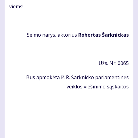
viems!
Sei­mo na­rys, ak­to­rius
Ro­ber­tas Šar­knic­kas
Užs. Nr. 0065
Bus apmokėta iš R. Šarknicko parlamentinės
veiklos viešinimo sąskaitos