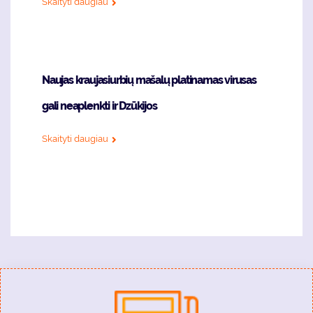
Skaityti daugiau
Naujas kraujasiurbių mašalų platinamas virusas
gali neaplenkti ir Dzūkijos
Skaityti daugiau