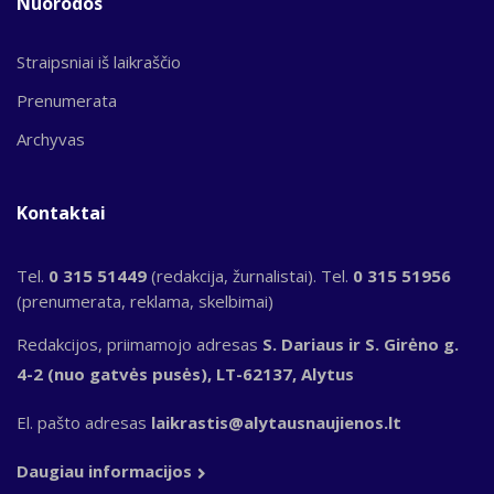
Nuorodos
Straipsniai iš laikraščio
Prenumerata
Archyvas
Kontaktai
Tel.
0 315 51449
(redakcija, žurnalistai). Tel.
0 315 51956
(prenumerata, reklama, skelbimai)
Redakcijos, priimamojo adresas
S. Dariaus ir S. Girėno g.
4-2 (nuo gatvės pusės), LT-62137, Alytus
El. pašto adresas
laikrastis@alytausnaujienos.lt
Daugiau informacijos