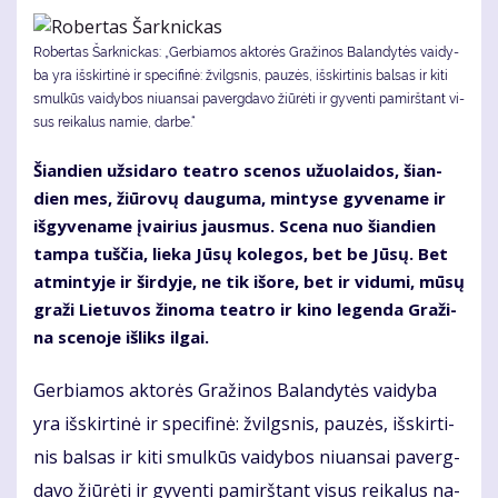
Robertas Šarknickas: „Ger­bia­mos ak­to­rės Gra­ži­nos Ba­lan­dy­tės vai­dy­
ba yra iš­skir­ti­nė ir spe­ci­fi­nė: žvilgs­nis, pau­zės, iš­skir­ti­nis bal­sas ir ki­ti
smul­kūs vai­dy­bos niu­an­sai pa­verg­da­vo žiū­rė­ti ir gy­ven­ti pa­mirš­tant vi­
sus rei­ka­lus na­mie, dar­be.“
Šian­dien už­si­da­ro te­at­ro sce­nos užuo­lai­dos, šian­
dien mes, žiū­ro­vų dau­gu­ma, min­ty­se gy­ve­na­me ir
iš­gy­ve­na­me įvai­rius jaus­mus. Sce­na nuo šian­dien
tam­pa tuš­čia, lie­ka Jū­sų ko­le­gos, bet be Jū­sų. Bet
at­min­ty­je ir šir­dy­je, ne tik iš­ore, bet ir vi­du­mi, mū­sų
gra­ži Lie­tu­vos ži­no­ma te­at­ro ir ki­no le­gen­da Gra­ži­
na sce­no­je iš­liks il­gai.
Ger­bia­mos ak­to­rės Gra­ži­nos Ba­lan­dy­tės vai­dy­ba
yra iš­skir­ti­nė ir spe­ci­fi­nė: žvilgs­nis, pau­zės, iš­skir­ti­
nis bal­sas ir ki­ti smul­kūs vai­dy­bos niu­an­sai pa­verg­
da­vo žiū­rė­ti ir gy­ven­ti pa­mirš­tant vi­sus rei­ka­lus na­