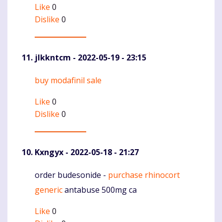
Like
0
Dislike
0
jlkkntcm
- 2022-05-19 - 23:15
buy modafinil sale
Komentaras
Like
0
Dislike
0
Kxngyx
- 2022-05-18 - 21:27
order budesonide -
purchase rhinocort
Komentaras
generic
antabuse 500mg ca
Like
0