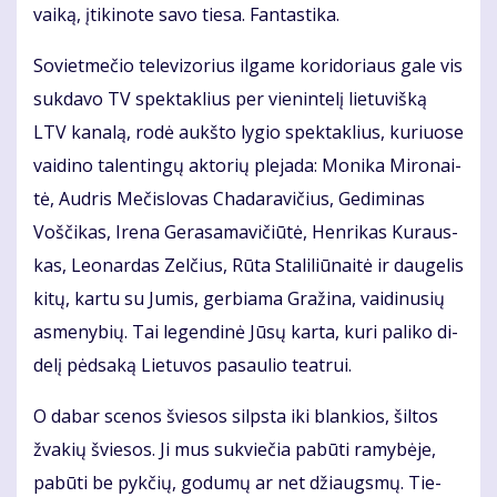
vai­ką, įti­ki­no­te sa­vo tie­sa. Fan­tas­ti­ka.
So­viet­me­čio te­le­vi­zo­rius il­ga­me ko­ri­do­riaus ga­le vis
suk­da­vo TV spek­tak­lius per vie­nin­te­lį lie­tu­viš­ką
LTV ka­na­lą, ro­dė aukš­to ly­gio spek­tak­lius, ku­riuo­se
vai­di­no ta­len­tin­gų ak­to­rių ple­ja­da: Mo­ni­ka Mi­ro­nai­
tė, Aud­ris Me­čis­lo­vas Cha­da­ra­vi­čius, Ge­di­mi­nas
Voš­či­kas, Ire­na Ge­ra­sa­ma­vi­čiū­tė, Hen­ri­kas Ku­raus­
kas, Le­o­nar­das Zel­čius, Rū­ta Sta­li­liū­nai­tė ir dau­ge­lis
ki­tų, kar­tu su Ju­mis, ger­bia­ma Gra­ži­na, vai­di­nu­sių
as­me­ny­bių. Tai le­gen­di­nė Jū­sų kar­ta, ku­ri pa­li­ko di­
de­lį pėd­sa­ką Lie­tu­vos pa­sau­lio te­at­rui.
O da­bar sce­nos švie­sos silps­ta iki blan­kios, šil­tos
žva­kių švie­sos. Ji mus su­kvie­čia pa­bū­ti ra­my­bė­je,
pa­bū­ti be pyk­čių, go­du­mų ar net džiaugs­mų. Tie­