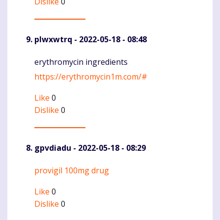
Dislike
0
plwxwtrq
- 2022-05-18 - 08:48
erythromycin ingredients
Komentaras
https://erythromycin1m.com/#
Like
0
Dislike
0
gpvdiadu
- 2022-05-18 - 08:29
provigil 100mg drug
Komentaras
Like
0
Dislike
0