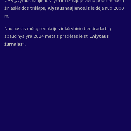
UAB „Alytaus naujienos“ yra ir Dzūkijoje vieno populiariausių
žiniasklaidos tinklapių
Alytausnaujienos.lt
leidėja nuo 2000
m.
Naujausias mūsų redakcijos ir kūrybinių bendradarbių
spaudinys yra 2024 metais pradėtas leisti
„Alytaus
žurnalas“.