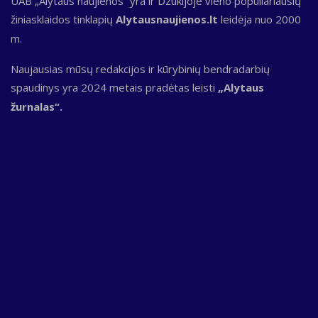
UAB „Alytaus naujienos“ yra ir Dzūkijoje vieno populiariausių
žiniasklaidos tinklapių
Alytausnaujienos.lt
leidėja nuo 2000
m.
Naujausias mūsų redakcijos ir kūrybinių bendradarbių
spaudinys yra 2024 metais pradėtas leisti
„Alytaus
žurnalas“.