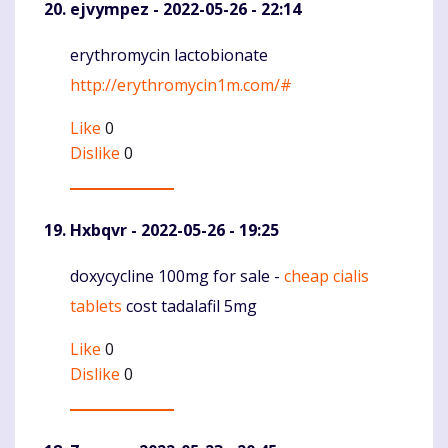
ejvympez
- 2022-05-26 - 22:14
erythromycin lactobionate
Komentaras
http://erythromycin1m.com/#
Like
0
Dislike
0
Hxbqvr
- 2022-05-26 - 19:25
doxycycline 100mg for sale -
cheap cialis
Komentaras
tablets
cost tadalafil 5mg
Like
0
Dislike
0