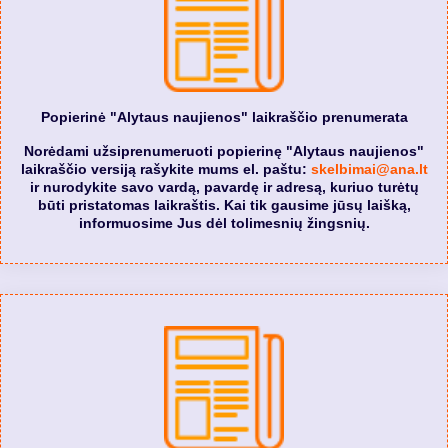
Popierinė "Alytaus naujienos" laikraščio prenumerata
Norėdami užsiprenumeruoti popierinę "Alytaus naujienos"
laikraščio versiją rašykite mums el. paštu:
skelbimai@ana.lt
ir nurodykite savo vardą, pavardę ir adresą, kuriuo turėtų
būti pristatomas laikraštis. Kai tik gausime jūsų laišką,
informuosime Jus dėl tolimesnių žingsnių.