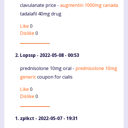
clavulanate price -
augmentin 1000mg canada
Komentaras
tadalafil 40mg drug
Like
0
Dislike
0
Lopssp
- 2022-05-08 - 00:53
prednisolone 10mg oral -
prednisolone 10mg
Komentaras
generic
coupon for cialis
Like
0
Dislike
0
zplkct
- 2022-05-07 - 19:31