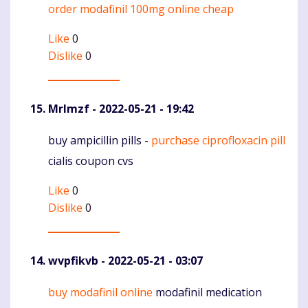
order modafinil 100mg online cheap
Komentaras
Like
0
Dislike
0
Mrlmzf
- 2022-05-21 - 19:42
buy ampicillin pills -
purchase ciprofloxacin pill
Komentaras
cialis coupon cvs
Like
0
Dislike
0
wvpfikvb
- 2022-05-21 - 03:07
buy modafinil online
modafinil medication
Komentaras