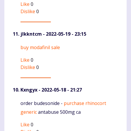
Like
0
Dislike
0
jlkkntcm
- 2022-05-19 - 23:15
buy modafinil sale
Komentaras
Like
0
Dislike
0
Kxngyx
- 2022-05-18 - 21:27
order budesonide -
purchase rhinocort
Komentaras
generic
antabuse 500mg ca
Like
0