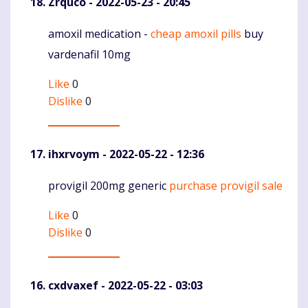
Zrquco
- 2022-05-23 - 20:45
amoxil medication -
cheap amoxil pills
buy
Komentaras
vardenafil 10mg
Like
0
Dislike
0
ihxrvoym
- 2022-05-22 - 12:36
provigil 200mg generic
purchase provigil sale
Komentaras
Like
0
Dislike
0
cxdvaxef
- 2022-05-22 - 03:03