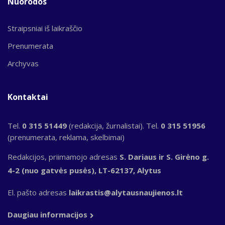
Nuorodos
Straipsniai iš laikraščio
Prenumerata
Archyvas
Kontaktai
Tel.
0 315 51449
(redakcija, žurnalistai). Tel.
0 315 51956
(prenumerata, reklama, skelbimai)
Redakcijos, priimamojo adresas
S. Dariaus ir S. Girėno g.
4-2 (nuo gatvės pusės), LT-62137, Alytus
El. pašto adresas
laikrastis@alytausnaujienos.lt
Daugiau informacijos