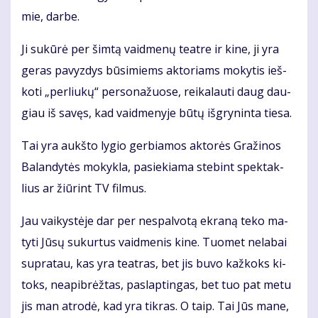
mie, dar­be.
Ji su­kū­rė per šim­tą vaid­me­nų te­at­re ir ki­ne, ji yra
ge­ras pa­vyz­dys bū­si­miems ak­to­riams mo­ky­tis ieš­
ko­ti „per­liu­kų“ per­so­na­žuo­se, rei­ka­lau­ti daug dau­
giau iš sa­vęs, kad vaid­me­ny­je bū­tų iš­gry­nin­ta tie­sa.
Tai yra aukš­to ly­gio ger­bia­mos ak­to­rės Gra­ži­nos
Ba­lan­dy­tės mo­kyk­la, pa­sie­kia­ma ste­bint spek­tak­
lius ar žiū­rint TV fil­mus.
Jau vai­kys­tė­je dar per ne­spal­vo­tą ek­ra­ną te­ko ma­
ty­ti Jū­sų su­kur­tus vaid­me­nis ki­ne. Tuo­met ne­la­bai
su­pra­tau, kas yra te­at­ras, bet jis bu­vo kaž­koks ki­
toks, ne­apib­rėž­tas, pa­slap­tin­gas, bet tuo pat me­tu
jis man at­ro­dė, kad yra tik­ras. O taip. Tai Jūs ma­ne,