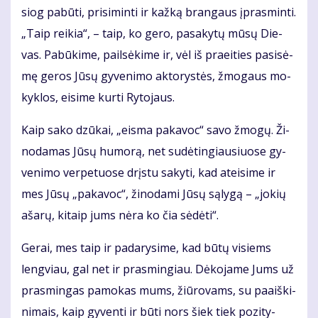
siog pa­bū­ti, pri­si­min­ti ir kaž­ką bran­gaus įpras­min­ti.
„Taip rei­kia“, – taip, ko ge­ro, pa­sa­ky­tų mū­sų Die­
vas. Pa­bū­ki­me, pail­sė­ki­me ir, vėl iš pra­ei­ties pa­si­sė­
mę ge­ros Jū­sų gy­ve­ni­mo ak­to­rys­tės, žmo­gaus mo­
kyk­los, ei­si­me kur­ti Ry­to­jaus.
Kaip sa­ko dzū­kai, „eis­ma pa­ka­voc“ sa­vo žmo­gų. Ži­
no­da­mas Jū­sų hu­mo­rą, net su­dė­tin­giau­siuo­se gy­
ve­ni­mo ver­pe­tuo­se drįs­tu sa­ky­ti, kad at­ei­si­me ir
mes Jū­sų „pa­ka­voc“, ži­no­da­mi Jū­sų są­ly­gą – „jo­kių
aša­rų, ki­taip jums nė­ra ko čia sė­dė­ti“.
Ge­rai, mes taip ir pa­da­ry­si­me, kad bū­tų vi­siems
leng­viau, gal net ir pra­smin­giau. Dė­ko­ja­me Jums už
pra­smin­gas pa­mo­kas mums, žiū­ro­vams, su pa­aiš­ki­
ni­mais, kaip gy­ven­ti ir bū­ti nors šiek tiek po­zi­ty­