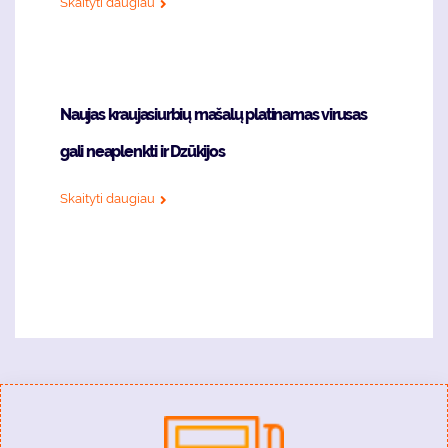
Skaityti daugiau
Naujas kraujasiurbių mašalų platinamas virusas
gali neaplenkti ir Dzūkijos
Skaityti daugiau