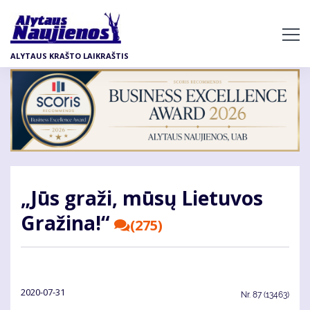
Pereiti
į
pagrindinį
ALYTAUS KRAŠTO LAIKRAŠTIS
turinį
„Jūs gra­ži, mū­sų Lie­tu­vos
Gra­ži­na!“
(275)
2020-07-31
Nr.
87 (13463)