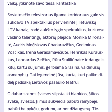
vai­ką, įti­ki­no­te sa­vo tie­sa. Fan­tas­ti­ka.
So­viet­me­čio te­le­vi­zo­rius il­ga­me ko­ri­do­riaus ga­le vis
suk­da­vo TV spek­tak­lius per vie­nin­te­lį lie­tu­viš­ką
LTV ka­na­lą, ro­dė aukš­to ly­gio spek­tak­lius, ku­riuo­se
vai­di­no ta­len­tin­gų ak­to­rių ple­ja­da: Mo­ni­ka Mi­ro­nai­
tė, Aud­ris Me­čis­lo­vas Cha­da­ra­vi­čius, Ge­di­mi­nas
Voš­či­kas, Ire­na Ge­ra­sa­ma­vi­čiū­tė, Hen­ri­kas Ku­raus­
kas, Le­o­nar­das Zel­čius, Rū­ta Sta­li­liū­nai­tė ir dau­ge­lis
ki­tų, kar­tu su Ju­mis, ger­bia­ma Gra­ži­na, vai­di­nu­sių
as­me­ny­bių. Tai le­gen­di­nė Jū­sų kar­ta, ku­ri pa­li­ko di­
de­lį pėd­sa­ką Lie­tu­vos pa­sau­lio te­at­rui.
O da­bar sce­nos švie­sos silps­ta iki blan­kios, šil­tos
žva­kių švie­sos. Ji mus su­kvie­čia pa­bū­ti ra­my­bė­je,
pa­bū­ti be pyk­čių, go­du­mų ar net džiaugs­mų. Tie­