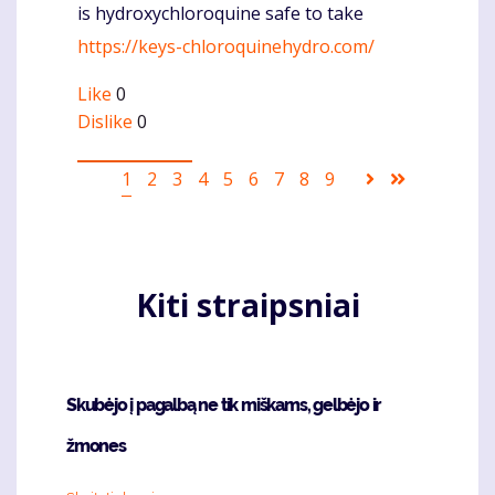
is hydroxychloroquine safe to take
Komentaras
https://keys-chloroquinehydro.com/
Like
0
Dislike
0
Pagination
Current
1
Puslapis
2
Puslapis
3
Puslapis
4
Puslapis
5
Puslapis
6
Puslapis
7
Puslapis
8
Puslapis
9
Sekantis
Last
page
puslapis
page
Kiti straipsniai
Skubėjo į pagalbą ne tik miškams, gelbėjo ir
žmones