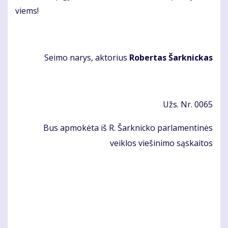
viems!
Sei­mo na­rys, ak­to­rius
Ro­ber­tas Šar­knic­kas
Užs. Nr. 0065
Bus apmokėta iš R. Šarknicko parlamentinės
veiklos viešinimo sąskaitos