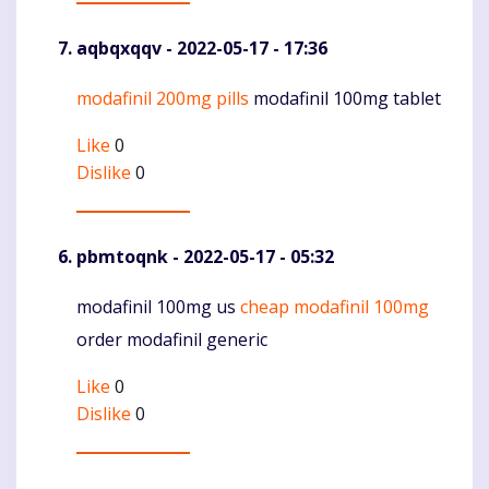
aqbqxqqv
- 2022-05-17 - 17:36
modafinil 200mg pills
modafinil 100mg tablet
Komentaras
Like
0
Dislike
0
pbmtoqnk
- 2022-05-17 - 05:32
modafinil 100mg us
cheap modafinil 100mg
Komentaras
order modafinil generic
Like
0
Dislike
0