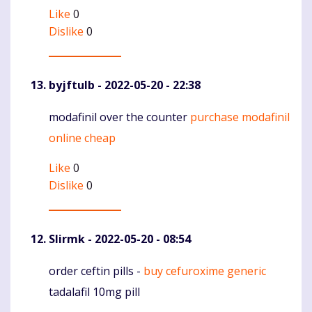
Like
0
Dislike
0
byjftulb
- 2022-05-20 - 22:38
modafinil over the counter
purchase modafinil
Komentaras
online cheap
Like
0
Dislike
0
Slirmk
- 2022-05-20 - 08:54
order ceftin pills -
buy cefuroxime generic
Komentaras
tadalafil 10mg pill