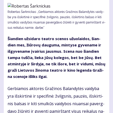
Robertas Šarknickas: „Ger­bia­mos ak­to­rės Gra­ži­nos Ba­lan­dy­tės vai­dy­
ba yra iš­skir­ti­nė ir spe­ci­fi­nė: žvilgs­nis, pau­zės, iš­skir­ti­nis bal­sas ir ki­ti
smul­kūs vai­dy­bos niu­an­sai pa­verg­da­vo žiū­rė­ti ir gy­ven­ti pa­mirš­tant vi­
sus rei­ka­lus na­mie, dar­be.“
Šian­dien už­si­da­ro te­at­ro sce­nos užuo­lai­dos, šian­
dien mes, žiū­ro­vų dau­gu­ma, min­ty­se gy­ve­na­me ir
iš­gy­ve­na­me įvai­rius jaus­mus. Sce­na nuo šian­dien
tam­pa tuš­čia, lie­ka Jū­sų ko­le­gos, bet be Jū­sų. Bet
at­min­ty­je ir šir­dy­je, ne tik iš­ore, bet ir vi­du­mi, mū­sų
gra­ži Lie­tu­vos ži­no­ma te­at­ro ir ki­no le­gen­da Gra­ži­
na sce­no­je iš­liks il­gai.
Ger­bia­mos ak­to­rės Gra­ži­nos Ba­lan­dy­tės vai­dy­ba
yra iš­skir­ti­nė ir spe­ci­fi­nė: žvilgs­nis, pau­zės, iš­skir­ti­
nis bal­sas ir ki­ti smul­kūs vai­dy­bos niu­an­sai pa­verg­
da­vo žiū­rė­ti ir gy­ven­ti pa­mirš­tant vi­sus rei­ka­lus na­