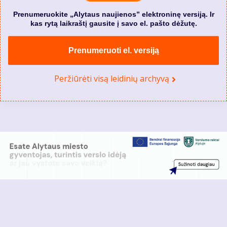
Prenumeruokite „Alytaus naujienos” elektroninę versiją. Ir
kas rytą laikraštį gausite į savo el. pašto dėžutę.
Prenumeruoti el. versiją
Peržiūrėti visą leidinių archyvą