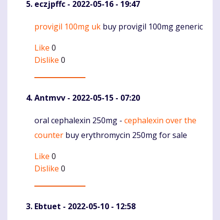
eczjpffc
- 2022-05-16 - 19:47
provigil 100mg uk
buy provigil 100mg generic
Komentaras
Like
0
Dislike
0
Antmvv
- 2022-05-15 - 07:20
oral cephalexin 250mg -
cephalexin over the
Komentaras
counter
buy erythromycin 250mg for sale
Like
0
Dislike
0
Ebtuet
- 2022-05-10 - 12:58