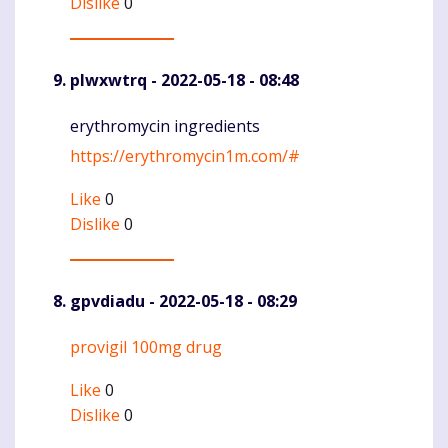
Dislike
0
plwxwtrq
- 2022-05-18 - 08:48
erythromycin ingredients
Komentaras
https://erythromycin1m.com/#
Like
0
Dislike
0
gpvdiadu
- 2022-05-18 - 08:29
provigil 100mg drug
Komentaras
Like
0
Dislike
0