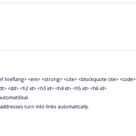
f hreflang> <em> <strong> <cite> <blockquote cite> <code>
<dt> <dd> <h2 id> <h3 id> <h4 id> <h5 id> <h6 id>
 automatiškai
ddresses turn into links automatically.