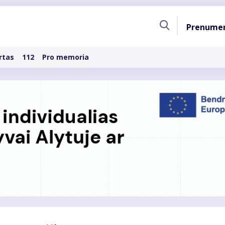
Pagri
Prenume
naviga
rtas
112
Pro memoria