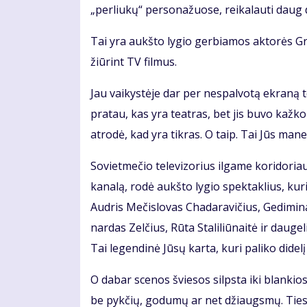
„per­liu­kų“ per­so­na­žuo­se, rei­ka­lau­ti daug 
Tai yra aukš­to ly­gio ger­bia­mos ak­to­rės Gra
žiū­rint TV fil­mus.
Jau vai­kys­tė­je dar per ne­spal­vo­tą ek­ra­ną 
pra­tau, kas yra te­at­ras, bet jis bu­vo kaž­k
at­ro­dė, kad yra tik­ras. O taip. Tai Jūs ma­ne, va
So­viet­me­čio te­le­vi­zo­rius il­ga­me ko­ri­do­r
ka­na­lą, ro­dė aukš­to ly­gio spek­tak­lius, ku­ri
Aud­ris Me­čis­lo­vas Cha­da­ra­vi­čius, Ge­di­mi­
nar­das Zel­čius, Rū­ta Sta­li­liū­nai­tė ir dau­ge­
Tai le­gen­di­nė Jū­sų kar­ta, ku­ri pa­li­ko di­de­l
O da­bar sce­nos švie­sos silps­ta iki blan­kios, 
be pyk­čių, go­du­mų ar net džiaugs­mų. Tie­sio