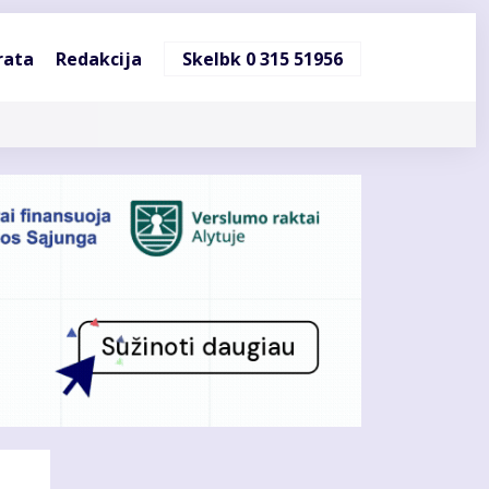
ndinė
rata
Redakcija
Skelbk 0 315 51956
cija