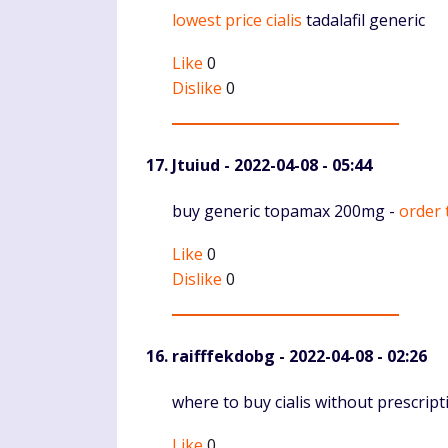
Komentaras
lowest price cialis
tadalafil generic
Like
0
Dislike
0
Jtuiud
- 2022-04-08 - 05:44
Komentaras
buy generic topamax 200mg -
order 
Like
0
Dislike
0
raifffekdobg
- 2022-04-08 - 02:26
Komentaras
where to buy cialis without prescrip
Like
0