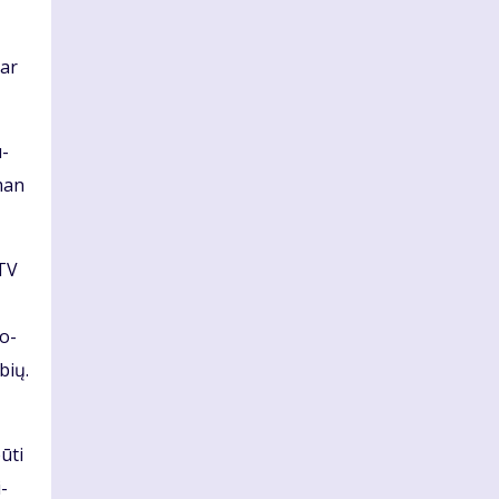
 ar
u­
 man
LTV
­o­
­bių.
ū­ti
i­