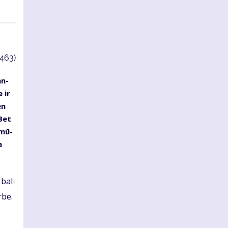
3463)
an­
 ir
en
 Bet
, mū­
a
s bal­
r­be.