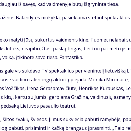
dau­giau iš sa­vęs, kad vaid­me­ny­je bū­tų iš­gry­nin­ta tie­sa.
­ži­nos Ba­lan­dy­tės mo­kyk­la, pa­sie­kia­ma ste­bint spek­tak­lius
te­ko ma­ty­ti Jū­sų su­kur­tus vaid­me­nis ki­ne. Tuo­met ne­la­bai s
oks ki­toks, ne­apib­rėž­tas, pa­slap­tin­gas, bet tuo pat me­tu jis
i­ką, įti­ki­no­te sa­vo tie­sa. Fan­tas­ti­ka.
iaus ga­le vis suk­da­vo TV spek­tak­lius per vie­nin­te­lį lie­tu­viš­ką 
uo­se vai­di­no ta­len­tin­gų ak­to­rių ple­ja­da: Mo­ni­ka Mi­ro­nai­tė,
nas Voš­či­kas, Ire­na Ge­ra­sa­ma­vi­čiū­tė, Hen­ri­kas Ku­raus­kas, Le
lis ki­tų, kar­tu su Ju­mis, ger­bia­ma Gra­ži­na, vai­di­nu­sių as­me­ny
į pėd­sa­ką Lie­tu­vos pa­sau­lio te­at­rui.
šil­tos žva­kių švie­sos. Ji mus su­kvie­čia pa­bū­ti ra­my­bė­je, pa­b
g pa­bū­ti, pri­si­min­ti ir kaž­ką bran­gaus įpras­min­ti. „Taip re