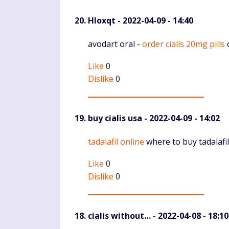
Hloxqt
- 2022-04-09 - 14:40
Komentaras
avodart oral -
order cialis 20mg pills
c
Like
0
Dislike
0
buy cialis usa
- 2022-04-09 - 14:02
Komentaras
tadalafil online
where to buy tadalafil
Like
0
Dislike
0
cialis without…
- 2022-04-08 - 18:10