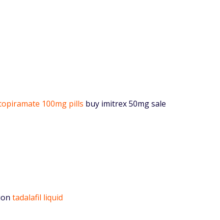
topiramate 100mg pills
buy imitrex 50mg sale
tion
tadalafil liquid