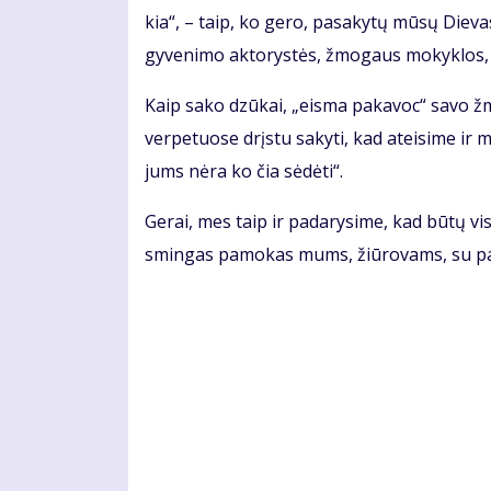
kia“, – taip, ko ge­ro, pa­sa­ky­tų mū­sų Die­vas.
gy­ve­ni­mo ak­to­rys­tės, žmo­gaus mo­kyk­los, e
Kaip sa­ko dzū­kai, „eis­ma pa­ka­voc“ sa­vo žm
ver­pe­tuo­se drįs­tu sa­ky­ti, kad at­ei­si­me ir 
jums nė­ra ko čia sė­dė­ti“.
Ge­rai, mes taip ir pa­da­ry­si­me, kad bū­tų v
smin­gas pa­mo­kas mums, žiū­ro­vams, su pa­aiš