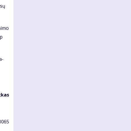
­sų
ni­mo
ip
a­
c­kas
 0065