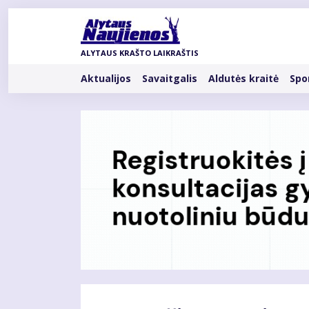
Pereiti
į
pagrindinį
ALYTAUS KRAŠTO LAIKRAŠTIS
turinį
Rubrikos
Aktualijos
Savaitgalis
Aldutės kraitė
Spo