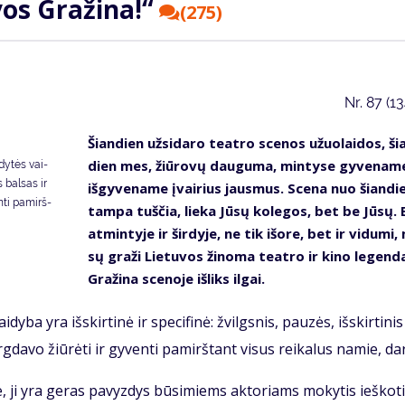
vos Gra­ži­na!“
(275)
Nr.
87 (1
Šian­dien už­si­da­ro te­at­ro sce­nos užuo­lai­dos, ši
dien mes, žiū­ro­vų dau­gu­ma, min­ty­se gy­ve­na­me
dy­tės vai­
is bal­sas ir
iš­gy­ve­na­me įvai­rius jaus­mus. Sce­na nuo šian­di
n­ti pa­mirš­
tam­pa tuš­čia, lie­ka Jū­sų ko­le­gos, bet be Jū­sų.
at­min­ty­je ir šir­dy­je, ne tik iš­ore, bet ir vi­du­mi
sų gra­ži Lie­tu­vos ži­no­ma te­at­ro ir ki­no le­gen­d
Gra­ži­na sce­no­je iš­liks il­gai.
y­ba yra iš­skir­ti­nė ir spe­ci­fi­nė: žvilgs­nis, pau­zės, iš­skir­ti­ni
g­da­vo žiū­rė­ti ir gy­ven­ti pa­mirš­tant vi­sus rei­ka­lus na­mie, da
e, ji yra ge­ras pa­vyz­dys bū­si­miems ak­to­riams mo­ky­tis ieš­ko­ti