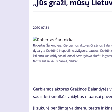
„Jūs gra­ži, mū­sų Lie­tu­
2020-07-31
Robertas Šarknickas: „Ger­bia­mos ak­to­rės Gra­ži­nos Ba­lan­
dy­ba yra iš­skir­ti­nė ir spe­ci­fi­nė: žvilgs­nis, pau­zės, iš­skir­ti­n
ki­ti smul­kūs vai­dy­bos niu­an­sai pa­verg­da­vo žiū­rė­ti ir gy­ve
tant vi­sus rei­ka­lus na­mie, dar­be.“
Ger­bia­mos ak­to­rės Gra­ži­nos Ba­lan­dy­tės vai­d
sas ir ki­ti smul­kūs vai­dy­bos niu­an­sai pa­ver
Ji su­kū­rė per šim­tą vaid­me­nų te­at­re ir ki­n