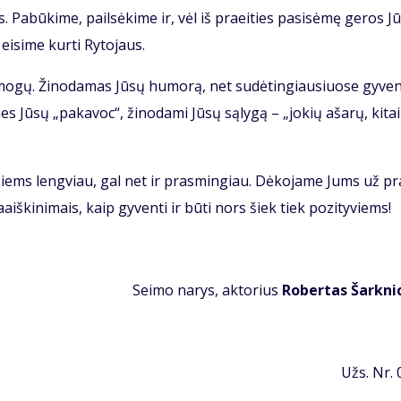
 Pa­bū­ki­me, pail­sė­ki­me ir, vėl iš pra­ei­ties pa­si­sė­mę ge­ros Jū
i­si­me kur­ti Ry­to­jaus.
o­gų. Ži­no­da­mas Jū­sų hu­mo­rą, net su­dė­tin­giau­siuo­se gy­ve­
mes Jū­sų „pa­ka­voc“, ži­no­da­mi Jū­sų są­ly­gą – „jo­kių aša­rų, ki­ta
i­siems leng­viau, gal net ir pra­smin­giau. Dė­ko­ja­me Jums už pr
­ki­ni­mais, kaip gy­ven­ti ir bū­ti nors šiek tiek po­zi­ty­viems!
Sei­mo na­rys, ak­to­rius
Ro­ber­tas Šar­kni
Užs. Nr.