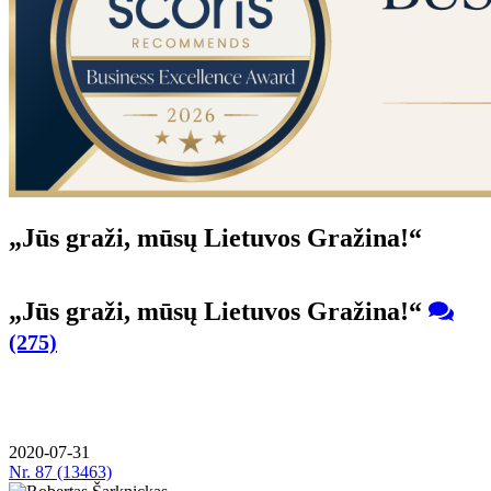
„Jūs gra­ži, mū­sų Lie­tu­vos Gra­ži­na!“
„Jūs gra­ži, mū­sų Lie­tu­vos Gra­ži­na!“
(275)
2020-07-31
Nr.
87 (13463)