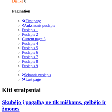
Dislike
0
Pagination
First page
Ankstesnis puslapis
Puslapis
1
Puslapis
2
Current page
3
Puslapis
4
Puslapis
5
Puslapis
6
Puslapis
7
Puslapis
8
Puslapis
9
Sekantis puslapis
Last page
Kiti straipsniai
Skubėjo į pagalbą ne tik miškams, gelbėjo ir
žmones