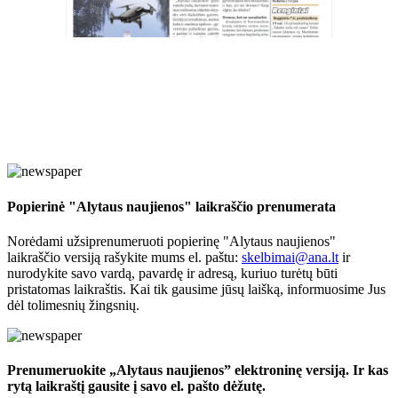
Popierinė "Alytaus naujienos" laikraščio prenumerata
Norėdami užsiprenumeruoti popierinę "Alytaus naujienos"
laikraščio versiją rašykite mums el. paštu:
skelbimai@ana.lt
ir
nurodykite savo vardą, pavardę ir adresą, kuriuo turėtų būti
pristatomas laikraštis. Kai tik gausime jūsų laišką, informuosime Jus
dėl tolimesnių žingsnių.
Prenumeruokite „Alytaus naujienos” elektroninę versiją. Ir kas
rytą laikraštį gausite į savo el. pašto dėžutę.