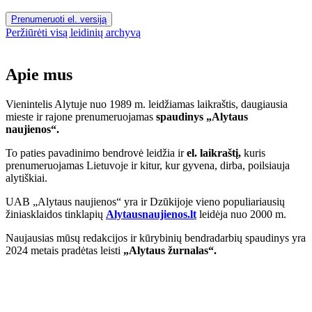
Prenumeruoti el. versiją
Peržiūrėti visą leidinių archyvą
Apie mus
Vienintelis Alytuje nuo 1989 m. leidžiamas laikraštis, daugiausia
mieste ir rajone prenumeruojamas
spaudinys „Alytaus
naujienos“.
To paties pavadinimo bendrovė leidžia ir
el. laikraštį,
kuris
prenumeruojamas Lietuvoje ir kitur, kur gyvena, dirba, poilsiauja
alytiškiai.
UAB „Alytaus naujienos“ yra ir Dzūkijoje vieno populiariausių
žiniasklaidos tinklapių
Alytausnaujienos.lt
leidėja nuo 2000 m.
Naujausias mūsų redakcijos ir kūrybinių bendradarbių spaudinys yra
2024 metais pradėtas leisti
„Alytaus žurnalas“.