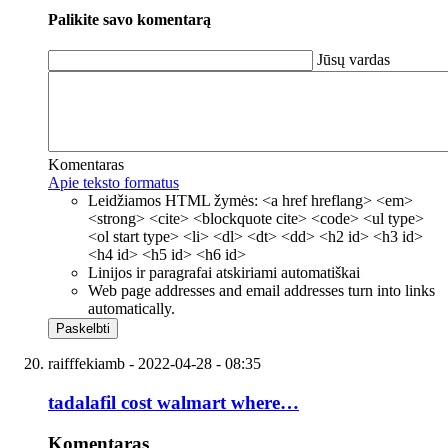
Palikite savo komentarą
Jūsų vardas
Komentaras
Apie teksto formatus
Leidžiamos HTML žymės: <a href hreflang> <em>
<strong> <cite> <blockquote cite> <code> <ul type>
<ol start type> <li> <dl> <dt> <dd> <h2 id> <h3 id>
<h4 id> <h5 id> <h6 id>
Linijos ir paragrafai atskiriami automatiškai
Web page addresses and email addresses turn into links
automatically.
raifffekiamb
- 2022-04-28 - 08:35
tadalafil cost walmart where…
Komentaras