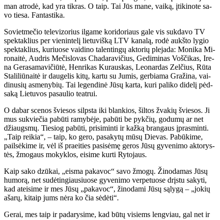
man at­ro­dė, kad yra tik­ras. O taip. Tai Jūs ma­ne, vai­ką, įti­ki­no­te sa­
vo tie­sa. Fan­tas­ti­ka.
So­viet­me­čio te­le­vi­zo­rius il­ga­me ko­ri­do­riaus ga­le vis suk­da­vo TV
spek­tak­lius per vie­nin­te­lį lie­tu­viš­ką LTV ka­na­lą, ro­dė aukš­to ly­gio
spek­tak­lius, ku­riuo­se vai­di­no ta­len­tin­gų ak­to­rių ple­ja­da: Mo­ni­ka Mi­
ro­nai­tė, Aud­ris Me­čis­lo­vas Cha­da­ra­vi­čius, Ge­di­mi­nas Voš­či­kas, Ire­
na Ge­ra­sa­ma­vi­čiū­tė, Hen­ri­kas Ku­raus­kas, Le­o­nar­das Zel­čius, Rū­ta
Sta­li­liū­nai­tė ir dau­ge­lis ki­tų, kar­tu su Ju­mis, ger­bia­ma Gra­ži­na, vai­
di­nu­sių as­me­ny­bių. Tai le­gen­di­nė Jū­sų kar­ta, ku­ri pa­li­ko di­de­lį pėd­
sa­ką Lie­tu­vos pa­sau­lio te­at­rui.
O da­bar sce­nos švie­sos silps­ta iki blan­kios, šil­tos žva­kių švie­sos. Ji
mus su­kvie­čia pa­bū­ti ra­my­bė­je, pa­bū­ti be pyk­čių, go­du­mų ar net
džiaugs­mų. Tie­siog pa­bū­ti, pri­si­min­ti ir kaž­ką bran­gaus įpras­min­ti.
„Taip rei­kia“, – taip, ko ge­ro, pa­sa­ky­tų mū­sų Die­vas. Pa­bū­ki­me,
pail­sė­ki­me ir, vėl iš pra­ei­ties pa­si­sė­mę ge­ros Jū­sų gy­ve­ni­mo ak­to­rys­
tės, žmo­gaus mo­kyk­los, ei­si­me kur­ti Ry­to­jaus.
Kaip sa­ko dzū­kai, „eis­ma pa­ka­voc“ sa­vo žmo­gų. Ži­no­da­mas Jū­sų
hu­mo­rą, net su­dė­tin­giau­siuo­se gy­ve­ni­mo ver­pe­tuo­se drįs­tu sa­ky­ti,
kad at­ei­si­me ir mes Jū­sų „pa­ka­voc“, ži­no­da­mi Jū­sų są­ly­gą – „jo­kių
aša­rų, ki­taip jums nė­ra ko čia sė­dė­ti“.
Ge­rai, mes taip ir pa­da­ry­si­me, kad bū­tų vi­siems leng­viau, gal net ir