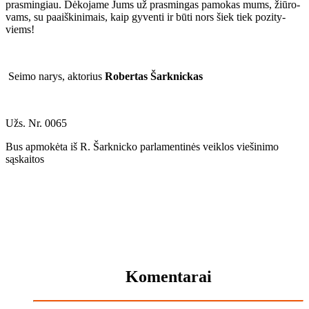
pra­smin­giau. Dė­ko­ja­me Jums už pra­smin­gas pa­mo­kas mums, žiū­ro­
vams, su pa­aiš­ki­ni­mais, kaip gy­ven­ti ir bū­ti nors šiek tiek po­zi­ty­
viems!
Sei­mo na­rys, ak­to­rius
Ro­ber­tas Šar­knic­kas
Užs. Nr. 0065
Bus apmokėta iš R. Šarknicko parlamentinės veiklos viešinimo
sąskaitos
Komentarai