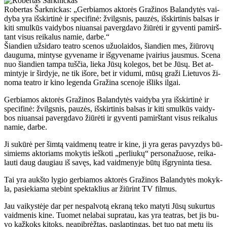
Robertas Šarknickas: „Ger­bia­mos ak­to­rės Gra­ži­nos Ba­lan­dy­tės vai­
dy­ba yra iš­skir­ti­nė ir spe­ci­fi­nė: žvilgs­nis, pau­zės, iš­skir­ti­nis bal­sas ir
ki­ti smul­kūs vai­dy­bos niu­an­sai pa­verg­da­vo žiū­rė­ti ir gy­ven­ti pa­mirš­
tant vi­sus rei­ka­lus na­mie, dar­be.“
Šian­dien už­si­da­ro te­at­ro sce­nos užuo­lai­dos, šian­dien mes, žiū­ro­vų
dau­gu­ma, min­ty­se gy­ve­na­me ir iš­gy­ve­na­me įvai­rius jaus­mus. Sce­na
nuo šian­dien tam­pa tuš­čia, lie­ka Jū­sų ko­le­gos, bet be Jū­sų. Bet at­
min­ty­je ir šir­dy­je, ne tik iš­ore, bet ir vi­du­mi, mū­sų gra­ži Lie­tu­vos ži­
no­ma te­at­ro ir ki­no le­gen­da Gra­ži­na sce­no­je iš­liks il­gai.
Ger­bia­mos ak­to­rės Gra­ži­nos Ba­lan­dy­tės vai­dy­ba yra iš­skir­ti­nė ir
spe­ci­fi­nė: žvilgs­nis, pau­zės, iš­skir­ti­nis bal­sas ir ki­ti smul­kūs vai­dy­
bos niu­an­sai pa­verg­da­vo žiū­rė­ti ir gy­ven­ti pa­mirš­tant vi­sus rei­ka­lus
na­mie, dar­be.
Ji su­kū­rė per šim­tą vaid­me­nų te­at­re ir ki­ne, ji yra ge­ras pa­vyz­dys bū­
si­miems ak­to­riams mo­ky­tis ieš­ko­ti „per­liu­kų“ per­so­na­žuo­se, rei­ka­
lau­ti daug dau­giau iš sa­vęs, kad vaid­me­ny­je bū­tų iš­gry­nin­ta tie­sa.
Tai yra aukš­to ly­gio ger­bia­mos ak­to­rės Gra­ži­nos Ba­lan­dy­tės mo­kyk­
la, pa­sie­kia­ma ste­bint spek­tak­lius ar žiū­rint TV fil­mus.
Jau vai­kys­tė­je dar per ne­spal­vo­tą ek­ra­ną te­ko ma­ty­ti Jū­sų su­kur­tus
vaid­me­nis ki­ne. Tuo­met ne­la­bai su­pra­tau, kas yra te­at­ras, bet jis bu­
vo kaž­koks ki­toks, ne­apib­rėž­tas, pa­slap­tin­gas, bet tuo pat me­tu jis