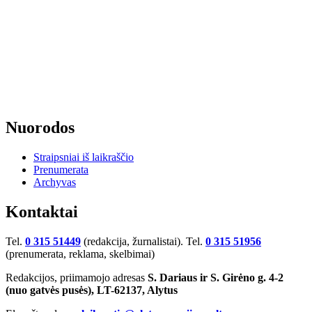
Nuorodos
Straipsniai iš laikraščio
Prenumerata
Archyvas
Kontaktai
Tel.
0 315 51449
(redakcija, žurnalistai). Tel.
0 315 51956
(prenumerata, reklama, skelbimai)
Redakcijos, priimamojo adresas
S. Dariaus ir S. Girėno g. 4-2
(nuo gatvės pusės), LT-62137, Alytus