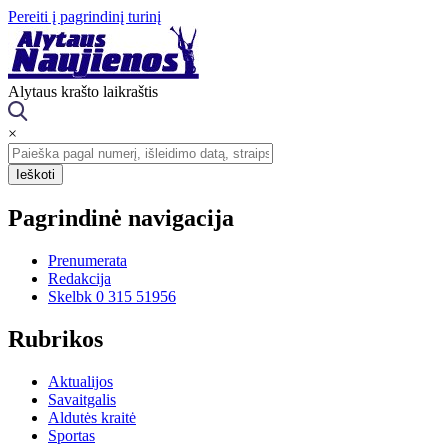
Pereiti į pagrindinį turinį
Alytaus krašto laikraštis
×
Pagrindinė navigacija
Prenumerata
Redakcija
Skelbk 0 315 51956
Rubrikos
Aktualijos
Savaitgalis
Aldutės kraitė
Sportas