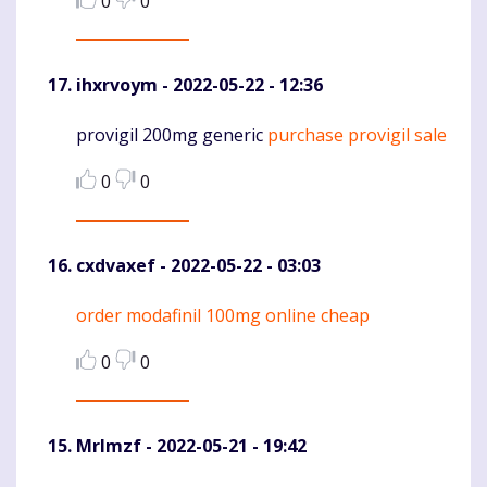
0
0
ihxrvoym
- 2022-05-22 - 12:36
provigil 200mg generic
purchase provigil sale
Komentaras
0
0
cxdvaxef
- 2022-05-22 - 03:03
order modafinil 100mg online cheap
Komentaras
0
0
Mrlmzf
- 2022-05-21 - 19:42