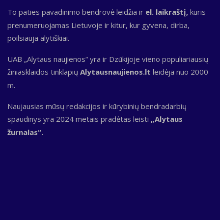
To paties pavadinimo bendrovė leidžia ir
el. laikraštį,
kuris
prenumeruojamas Lietuvoje ir kitur, kur gyvena, dirba,
poilsiauja alytiškiai.
UAB „Alytaus naujienos“ yra ir Dzūkijoje vieno populiariausių
žiniasklaidos tinklapių
Alytausnaujienos.lt
leidėja nuo 2000
m.
Naujausias mūsų redakcijos ir kūrybinių bendradarbių
spaudinys yra 2024 metais pradėtas leisti
„Alytaus
žurnalas“.