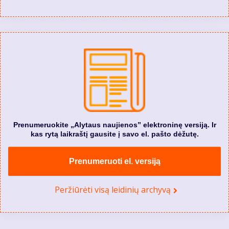
Prenumeruokite „Alytaus naujienos” elektroninę versiją. Ir
kas rytą laikraštį gausite į savo el. pašto dėžutę.
Prenumeruoti el. versiją
Peržiūrėti visą leidinių archyvą