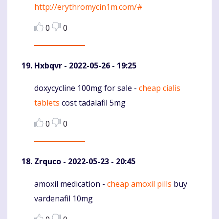
http://erythromycin1m.com/#
0
0
Hxbqvr
- 2022-05-26 - 19:25
doxycycline 100mg for sale -
cheap cialis
Komentaras
tablets
cost tadalafil 5mg
0
0
Zrquco
- 2022-05-23 - 20:45
amoxil medication -
cheap amoxil pills
buy
Komentaras
vardenafil 10mg