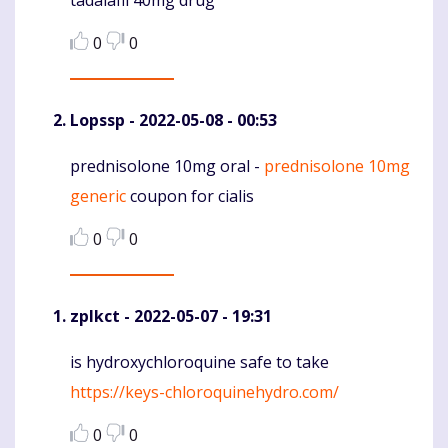
tadalafil 40mg drug
0
0
Lopssp
- 2022-05-08 - 00:53
prednisolone 10mg oral -
prednisolone 10mg
Komentaras
generic
coupon for cialis
0
0
zplkct
- 2022-05-07 - 19:31
is hydroxychloroquine safe to take
Komentaras
https://keys-chloroquinehydro.com/
0
0