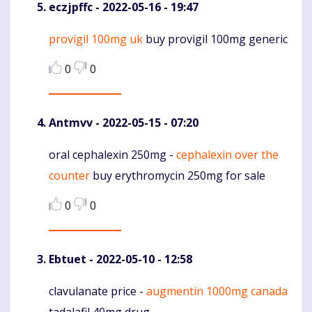
eczjpffc
- 2022-05-16 - 19:47
provigil 100mg uk
buy provigil 100mg generic
Komentaras
0
0
Antmvv
- 2022-05-15 - 07:20
oral cephalexin 250mg -
cephalexin over the
Komentaras
counter
buy erythromycin 250mg for sale
0
0
Ebtuet
- 2022-05-10 - 12:58
clavulanate price -
augmentin 1000mg canada
Komentaras