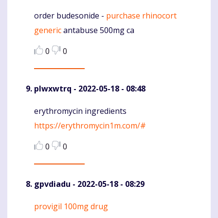
order budesonide -
purchase rhinocort
Komentaras
generic
antabuse 500mg ca
0
0
plwxwtrq
- 2022-05-18 - 08:48
erythromycin ingredients
Komentaras
https://erythromycin1m.com/#
0
0
gpvdiadu
- 2022-05-18 - 08:29
provigil 100mg drug
Komentaras