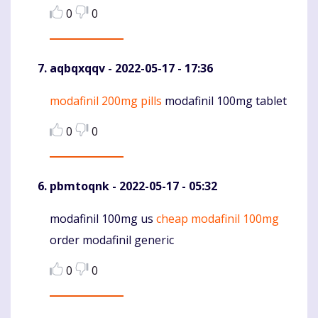
0
0
aqbqxqqv
- 2022-05-17 - 17:36
modafinil 200mg pills
modafinil 100mg tablet
Komentaras
0
0
pbmtoqnk
- 2022-05-17 - 05:32
modafinil 100mg us
cheap modafinil 100mg
Komentaras
order modafinil generic
0
0