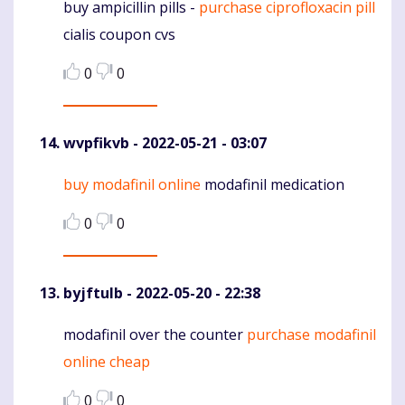
buy ampicillin pills -
purchase ciprofloxacin pill
Komentaras
cialis coupon cvs
0
0
wvpfikvb
- 2022-05-21 - 03:07
buy modafinil online
modafinil medication
Komentaras
0
0
byjftulb
- 2022-05-20 - 22:38
modafinil over the counter
purchase modafinil
Komentaras
online cheap
0
0