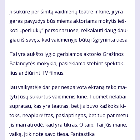
Ji su­kū­rė per šim­tą vaid­me­nų te­at­re ir ki­ne, ji yra
ge­ras pa­vyz­dys bū­si­miems ak­to­riams mo­ky­tis ieš­
ko­ti „per­liu­kų“ per­so­na­žuo­se, rei­ka­lau­ti daug dau­
giau iš sa­vęs, kad vaid­me­ny­je bū­tų iš­gry­nin­ta tie­sa.
Tai yra aukš­to ly­gio ger­bia­mos ak­to­rės Gra­ži­nos
Ba­lan­dy­tės mo­kyk­la, pa­sie­kia­ma ste­bint spek­tak­
lius ar žiū­rint TV fil­mus.
Jau vai­kys­tė­je dar per ne­spal­vo­tą ek­ra­ną te­ko ma­
ty­ti Jū­sų su­kur­tus vaid­me­nis ki­ne. Tuo­met ne­la­bai
su­pra­tau, kas yra te­at­ras, bet jis bu­vo kaž­koks ki­
toks, ne­apib­rėž­tas, pa­slap­tin­gas, bet tuo pat me­tu
jis man at­ro­dė, kad yra tik­ras. O taip. Tai Jūs ma­ne,
vai­ką, įti­ki­no­te sa­vo tie­sa. Fan­tas­ti­ka.