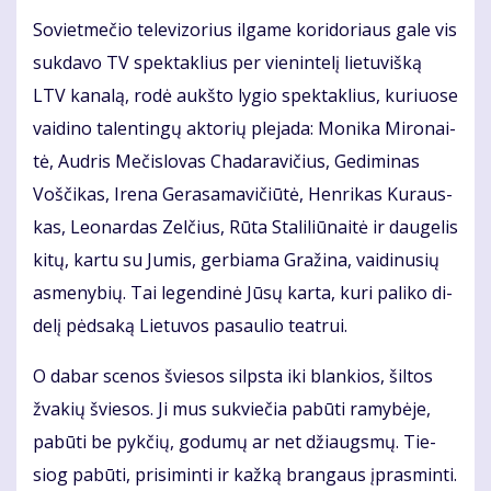
So­viet­me­čio te­le­vi­zo­rius il­ga­me ko­ri­do­riaus ga­le vis
suk­da­vo TV spek­tak­lius per vie­nin­te­lį lie­tu­viš­ką
LTV ka­na­lą, ro­dė aukš­to ly­gio spek­tak­lius, ku­riuo­se
vai­di­no ta­len­tin­gų ak­to­rių ple­ja­da: Mo­ni­ka Mi­ro­nai­
tė, Aud­ris Me­čis­lo­vas Cha­da­ra­vi­čius, Ge­di­mi­nas
Voš­či­kas, Ire­na Ge­ra­sa­ma­vi­čiū­tė, Hen­ri­kas Ku­raus­
kas, Le­o­nar­das Zel­čius, Rū­ta Sta­li­liū­nai­tė ir dau­ge­lis
ki­tų, kar­tu su Ju­mis, ger­bia­ma Gra­ži­na, vai­di­nu­sių
as­me­ny­bių. Tai le­gen­di­nė Jū­sų kar­ta, ku­ri pa­li­ko di­
de­lį pėd­sa­ką Lie­tu­vos pa­sau­lio te­at­rui.
O da­bar sce­nos švie­sos silps­ta iki blan­kios, šil­tos
žva­kių švie­sos. Ji mus su­kvie­čia pa­bū­ti ra­my­bė­je,
pa­bū­ti be pyk­čių, go­du­mų ar net džiaugs­mų. Tie­
siog pa­bū­ti, pri­si­min­ti ir kaž­ką bran­gaus įpras­min­ti.