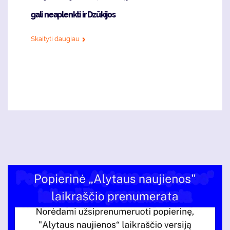
gali neaplenkti ir Dzūkijos
Skaityti daugiau