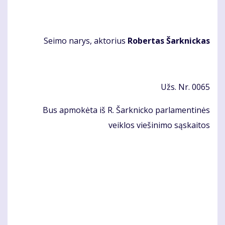
Sei­mo na­rys, ak­to­rius
Ro­ber­tas Šar­knic­kas
Užs. Nr. 0065
Bus apmokėta iš R. Šarknicko parlamentinės
veiklos viešinimo sąskaitos