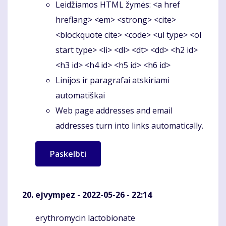
Leidžiamos HTML žymės: <a href
hreflang> <em> <strong> <cite>
<blockquote cite> <code> <ul type> <ol
start type> <li> <dl> <dt> <dd> <h2 id>
<h3 id> <h4 id> <h5 id> <h6 id>
Linijos ir paragrafai atskiriami
automatiškai
Web page addresses and email
addresses turn into links automatically.
ejvympez
- 2022-05-26 - 22:14
erythromycin lactobionate
Komentaras