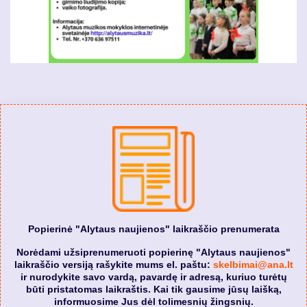
Popierinė "Alytaus naujienos" laikraščio prenumerata
Norėdami užsiprenumeruoti popierinę "Alytaus naujienos"
laikraščio versiją rašykite mums el. paštu:
skelbimai@ana.lt
ir nurodykite savo vardą, pavardę ir adresą, kuriuo turėtų
būti pristatomas laikraštis. Kai tik gausime jūsų laišką,
informuosime Jus dėl tolimesnių žingsnių.