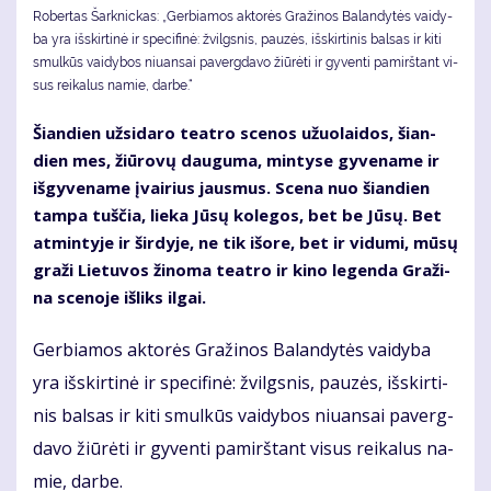
Robertas Šarknickas: „Ger­bia­mos ak­to­rės Gra­ži­nos Ba­lan­dy­tės vai­dy­
ba yra iš­skir­ti­nė ir spe­ci­fi­nė: žvilgs­nis, pau­zės, iš­skir­ti­nis bal­sas ir ki­ti
smul­kūs vai­dy­bos niu­an­sai pa­verg­da­vo žiū­rė­ti ir gy­ven­ti pa­mirš­tant vi­
sus rei­ka­lus na­mie, dar­be.“
Šian­dien už­si­da­ro te­at­ro sce­nos užuo­lai­dos, šian­
dien mes, žiū­ro­vų dau­gu­ma, min­ty­se gy­ve­na­me ir
iš­gy­ve­na­me įvai­rius jaus­mus. Sce­na nuo šian­dien
tam­pa tuš­čia, lie­ka Jū­sų ko­le­gos, bet be Jū­sų. Bet
at­min­ty­je ir šir­dy­je, ne tik iš­ore, bet ir vi­du­mi, mū­sų
gra­ži Lie­tu­vos ži­no­ma te­at­ro ir ki­no le­gen­da Gra­ži­
na sce­no­je iš­liks il­gai.
Ger­bia­mos ak­to­rės Gra­ži­nos Ba­lan­dy­tės vai­dy­ba
yra iš­skir­ti­nė ir spe­ci­fi­nė: žvilgs­nis, pau­zės, iš­skir­ti­
nis bal­sas ir ki­ti smul­kūs vai­dy­bos niu­an­sai pa­verg­
da­vo žiū­rė­ti ir gy­ven­ti pa­mirš­tant vi­sus rei­ka­lus na­
mie, dar­be.