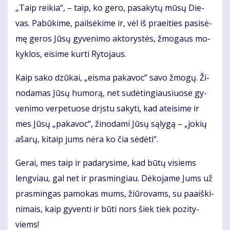
„Taip rei­kia“, – taip, ko ge­ro, pa­sa­ky­tų mū­sų Die­
vas. Pa­bū­ki­me, pail­sė­ki­me ir, vėl iš pra­ei­ties pa­si­sė­
mę ge­ros Jū­sų gy­ve­ni­mo ak­to­rys­tės, žmo­gaus mo­
kyk­los, ei­si­me kur­ti Ry­to­jaus.
Kaip sa­ko dzū­kai, „eis­ma pa­ka­voc“ sa­vo žmo­gų. Ži­
no­da­mas Jū­sų hu­mo­rą, net su­dė­tin­giau­siuo­se gy­
ve­ni­mo ver­pe­tuo­se drįs­tu sa­ky­ti, kad at­ei­si­me ir
mes Jū­sų „pa­ka­voc“, ži­no­da­mi Jū­sų są­ly­gą – „jo­kių
aša­rų, ki­taip jums nė­ra ko čia sė­dė­ti“.
Ge­rai, mes taip ir pa­da­ry­si­me, kad bū­tų vi­siems
leng­viau, gal net ir pra­smin­giau. Dė­ko­ja­me Jums už
pra­smin­gas pa­mo­kas mums, žiū­ro­vams, su pa­aiš­ki­
ni­mais, kaip gy­ven­ti ir bū­ti nors šiek tiek po­zi­ty­
viems!