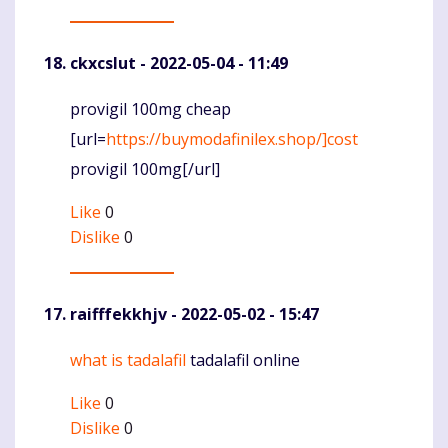
ckxcslut
- 2022-05-04 - 11:49
provigil 100mg cheap
Komentaras
[url=
https://buymodafinilex.shop/]cost
provigil 100mg[/url]
Like
0
Dislike
0
raifffekkhjv
- 2022-05-02 - 15:47
what is tadalafil
tadalafil online
Komentaras
Like
0
Dislike
0