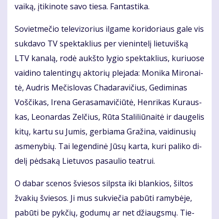
vai­ką, įti­ki­no­te sa­vo tie­sa. Fan­tas­ti­ka.
So­viet­me­čio te­le­vi­zo­rius il­ga­me ko­ri­do­riaus ga­le vis
suk­da­vo TV spek­tak­lius per vie­nin­te­lį lie­tu­viš­ką
LTV ka­na­lą, ro­dė aukš­to ly­gio spek­tak­lius, ku­riuo­se
vai­di­no ta­len­tin­gų ak­to­rių ple­ja­da: Mo­ni­ka Mi­ro­nai­
tė, Aud­ris Me­čis­lo­vas Cha­da­ra­vi­čius, Ge­di­mi­nas
Voš­či­kas, Ire­na Ge­ra­sa­ma­vi­čiū­tė, Hen­ri­kas Ku­raus­
kas, Le­o­nar­das Zel­čius, Rū­ta Sta­li­liū­nai­tė ir dau­ge­lis
ki­tų, kar­tu su Ju­mis, ger­bia­ma Gra­ži­na, vai­di­nu­sių
as­me­ny­bių. Tai le­gen­di­nė Jū­sų kar­ta, ku­ri pa­li­ko di­
de­lį pėd­sa­ką Lie­tu­vos pa­sau­lio te­at­rui.
O da­bar sce­nos švie­sos silps­ta iki blan­kios, šil­tos
žva­kių švie­sos. Ji mus su­kvie­čia pa­bū­ti ra­my­bė­je,
pa­bū­ti be pyk­čių, go­du­mų ar net džiaugs­mų. Tie­