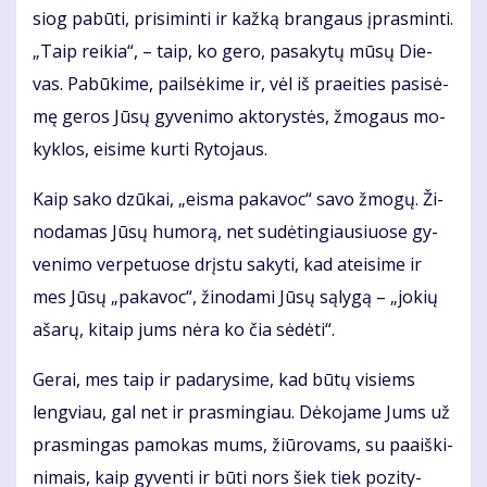
siog pa­bū­ti, pri­si­min­ti ir kaž­ką bran­gaus įpras­min­ti.
„Taip rei­kia“, – taip, ko ge­ro, pa­sa­ky­tų mū­sų Die­
vas. Pa­bū­ki­me, pail­sė­ki­me ir, vėl iš pra­ei­ties pa­si­sė­
mę ge­ros Jū­sų gy­ve­ni­mo ak­to­rys­tės, žmo­gaus mo­
kyk­los, ei­si­me kur­ti Ry­to­jaus.
Kaip sa­ko dzū­kai, „eis­ma pa­ka­voc“ sa­vo žmo­gų. Ži­
no­da­mas Jū­sų hu­mo­rą, net su­dė­tin­giau­siuo­se gy­
ve­ni­mo ver­pe­tuo­se drįs­tu sa­ky­ti, kad at­ei­si­me ir
mes Jū­sų „pa­ka­voc“, ži­no­da­mi Jū­sų są­ly­gą – „jo­kių
aša­rų, ki­taip jums nė­ra ko čia sė­dė­ti“.
Ge­rai, mes taip ir pa­da­ry­si­me, kad bū­tų vi­siems
leng­viau, gal net ir pra­smin­giau. Dė­ko­ja­me Jums už
pra­smin­gas pa­mo­kas mums, žiū­ro­vams, su pa­aiš­ki­
ni­mais, kaip gy­ven­ti ir bū­ti nors šiek tiek po­zi­ty­