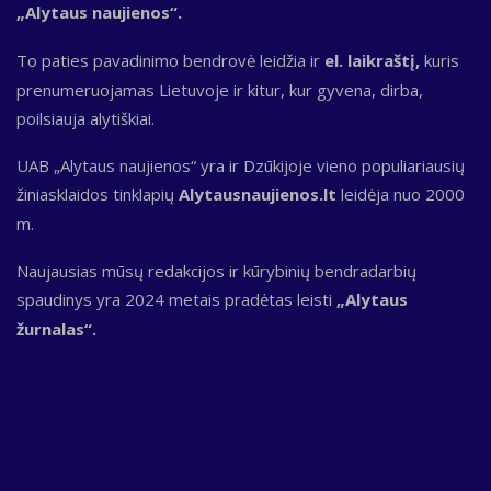
„Alytaus naujienos“.
To paties pavadinimo bendrovė leidžia ir
el. laikraštį,
kuris
prenumeruojamas Lietuvoje ir kitur, kur gyvena, dirba,
poilsiauja alytiškiai.
UAB „Alytaus naujienos“ yra ir Dzūkijoje vieno populiariausių
žiniasklaidos tinklapių
Alytausnaujienos.lt
leidėja nuo 2000
m.
Naujausias mūsų redakcijos ir kūrybinių bendradarbių
spaudinys yra 2024 metais pradėtas leisti
„Alytaus
žurnalas“.