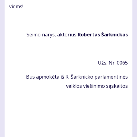
viems!
Sei­mo na­rys, ak­to­rius
Ro­ber­tas Šar­knic­kas
Užs. Nr. 0065
Bus apmokėta iš R. Šarknicko parlamentinės
veiklos viešinimo sąskaitos