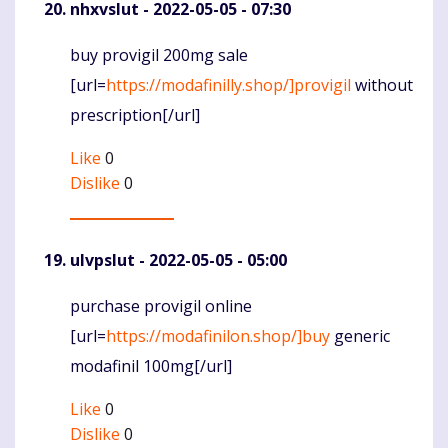
nhxvslut
- 2022-05-05 - 07:30
buy provigil 200mg sale
Komentaras
[url=
https://modafinilly.shop/]provigil
without
prescription[/url]
Like
0
Dislike
0
ulvpslut
- 2022-05-05 - 05:00
purchase provigil online
Komentaras
[url=
https://modafinilon.shop/]buy
generic
modafinil 100mg[/url]
Like
0
Dislike
0