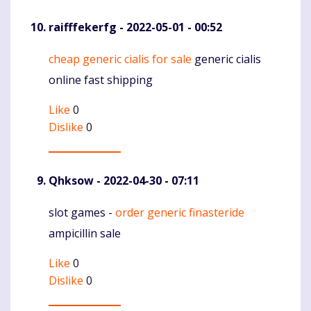
raifffekerfg
- 2022-05-01 - 00:52
cheap generic cialis for sale
generic cialis
Komentaras
online fast shipping
Like
0
Dislike
0
Qhksow
- 2022-04-30 - 07:11
slot games -
order generic finasteride
Komentaras
ampicillin sale
Like
0
Dislike
0