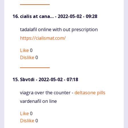
cialis at cana…
- 2022-05-02 - 09:28
tadalafil online with out prescription
Komentaras
https://cialismat.com/
Like
0
Dislike
0
Sbvtdi
- 2022-05-02 - 07:18
viagra over the counter -
deltasone pills
Komentaras
vardenafil on line
Like
0
Dislike
0