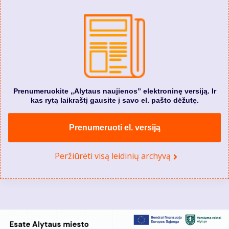
Prenumeruokite „Alytaus naujienos” elektroninę versiją. Ir
kas rytą laikraštį gausite į savo el. pašto dėžutę.
Prenumeruoti el. versiją
Peržiūrėti visą leidinių archyvą