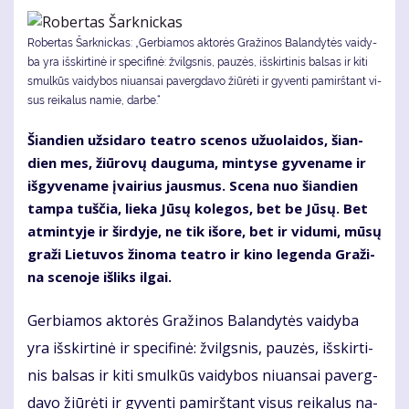
Robertas Šarknickas: „Ger­bia­mos ak­to­rės Gra­ži­nos Ba­lan­dy­tės vai­dy­
ba yra iš­skir­ti­nė ir spe­ci­fi­nė: žvilgs­nis, pau­zės, iš­skir­ti­nis bal­sas ir ki­ti
smul­kūs vai­dy­bos niu­an­sai pa­verg­da­vo žiū­rė­ti ir gy­ven­ti pa­mirš­tant vi­
sus rei­ka­lus na­mie, dar­be.“
Šian­dien už­si­da­ro te­at­ro sce­nos užuo­lai­dos, šian­
dien mes, žiū­ro­vų dau­gu­ma, min­ty­se gy­ve­na­me ir
iš­gy­ve­na­me įvai­rius jaus­mus. Sce­na nuo šian­dien
tam­pa tuš­čia, lie­ka Jū­sų ko­le­gos, bet be Jū­sų. Bet
at­min­ty­je ir šir­dy­je, ne tik iš­ore, bet ir vi­du­mi, mū­sų
gra­ži Lie­tu­vos ži­no­ma te­at­ro ir ki­no le­gen­da Gra­ži­
na sce­no­je iš­liks il­gai.
Ger­bia­mos ak­to­rės Gra­ži­nos Ba­lan­dy­tės vai­dy­ba
yra iš­skir­ti­nė ir spe­ci­fi­nė: žvilgs­nis, pau­zės, iš­skir­ti­
nis bal­sas ir ki­ti smul­kūs vai­dy­bos niu­an­sai pa­verg­
da­vo žiū­rė­ti ir gy­ven­ti pa­mirš­tant vi­sus rei­ka­lus na­