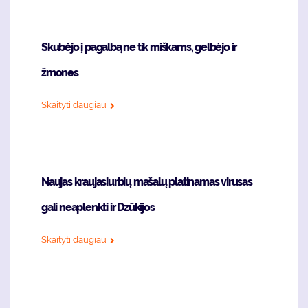
Skubėjo į pagalbą ne tik miškams, gelbėjo ir
žmones
Skaityti daugiau
Naujas kraujasiurbių mašalų platinamas virusas
gali neaplenkti ir Dzūkijos
Skaityti daugiau