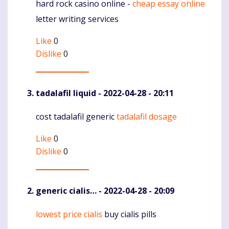
hard rock casino online -
cheap essay online
Komentaras
letter writing services
Like
0
Dislike
0
tadalafil liquid
- 2022-04-28 - 20:11
cost tadalafil generic
tadalafil dosage
Komentaras
Like
0
Dislike
0
generic cialis…
- 2022-04-28 - 20:09
lowest price cialis
buy cialis pills
Komentaras