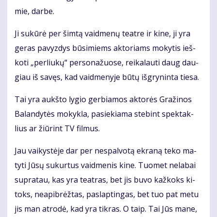
mie, dar­be.
Ji su­kū­rė per šim­tą vaid­me­nų te­at­re ir ki­ne, ji yra
ge­ras pa­vyz­dys bū­si­miems ak­to­riams mo­ky­tis ieš­
ko­ti „per­liu­kų“ per­so­na­žuo­se, rei­ka­lau­ti daug dau­
giau iš sa­vęs, kad vaid­me­ny­je bū­tų iš­gry­nin­ta tie­sa.
Tai yra aukš­to ly­gio ger­bia­mos ak­to­rės Gra­ži­nos
Ba­lan­dy­tės mo­kyk­la, pa­sie­kia­ma ste­bint spek­tak­
lius ar žiū­rint TV fil­mus.
Jau vai­kys­tė­je dar per ne­spal­vo­tą ek­ra­ną te­ko ma­
ty­ti Jū­sų su­kur­tus vaid­me­nis ki­ne. Tuo­met ne­la­bai
su­pra­tau, kas yra te­at­ras, bet jis bu­vo kaž­koks ki­
toks, ne­apib­rėž­tas, pa­slap­tin­gas, bet tuo pat me­tu
jis man at­ro­dė, kad yra tik­ras. O taip. Tai Jūs ma­ne,