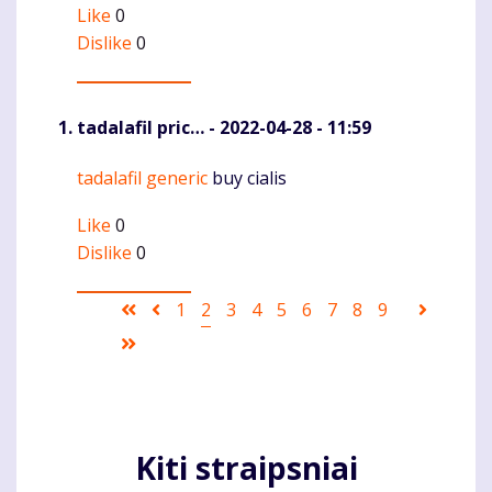
Like
0
Dislike
0
tadalafil pric…
- 2022-04-28 - 11:59
tadalafil generic
buy cialis
Komentaras
Like
0
Dislike
0
Pagination
First
Ankstesnis
Puslapis
1
Current
2
Puslapis
3
Puslapis
4
Puslapis
5
Puslapis
6
Puslapis
7
Puslapis
8
Puslapis
9
Sekanti
page
puslapis
page
puslapi
Last
page
Kiti straipsniai