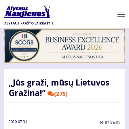
Pereiti
į
pagrindinį
ALYTAUS KRAŠTO LAIKRAŠTIS
turinį
„Jūs gra­ži, mū­sų Lie­tu­vos
Gra­ži­na!“
(275)
2020-07-31
Nr.
87 (13463)