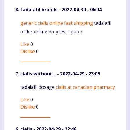
tadalafil brands
- 2022-04-30 - 06:04
generic cialis online fast shipping
tadalafil
Komentaras
order online no prescription
Like
0
Dislike
0
cialis without…
- 2022-04-29 - 23:05
tadalafil dosage
cialis at canadian pharmacy
Komentaras
Like
0
Dislike
0
cialis
- 2022-04-29 - 22:46