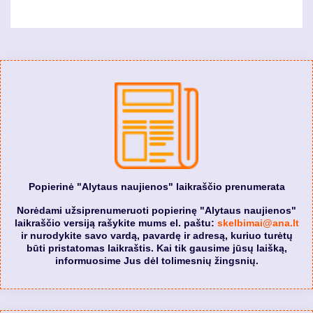
Popierinė "Alytaus naujienos" laikraščio prenumerata
Norėdami užsiprenumeruoti popierinę "Alytaus naujienos"
laikraščio versiją rašykite mums el. paštu:
skelbimai@ana.lt
ir nurodykite savo vardą, pavardę ir adresą, kuriuo turėtų
būti pristatomas laikraštis. Kai tik gausime jūsų laišką,
informuosime Jus dėl tolimesnių žingsnių.