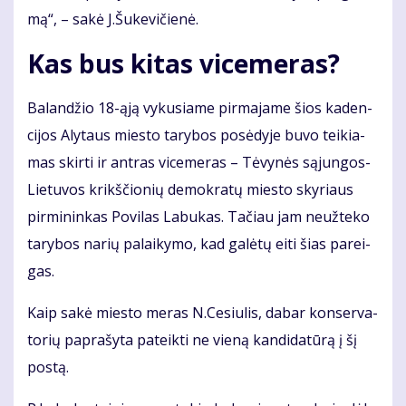
mą“, – sa­kė J.Šu­ke­vi­čie­nė.
Kas bus ki­tas vi­ce­me­ras?
Ba­lan­džio 18-ąją vy­ku­sia­me pir­ma­ja­me šios ka­den­
ci­jos Aly­taus mies­to ta­ry­bos po­sė­dy­je bu­vo tei­kia­
mas skir­ti ir ant­ras vi­ce­me­ras – Tė­vy­nės są­jun­gos-
Lie­tu­vos krikš­čio­nių de­mok­ra­tų mies­to sky­riaus
pir­mi­nin­kas Po­vi­las La­bu­kas. Ta­čiau jam ne­už­te­ko
ta­ry­bos na­rių pa­lai­ky­mo, kad ga­lė­tų ei­ti šias pa­rei­
gas.
Kaip sa­kė mies­to me­ras N.Ce­siu­lis, da­bar kon­ser­va­
to­rių pa­pra­šy­ta pa­teik­ti ne vie­ną kan­di­da­tū­rą į šį
pos­tą.