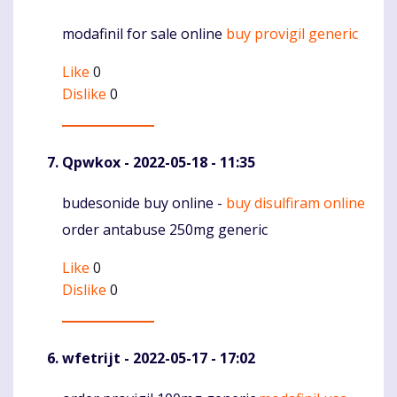
modafinil for sale online
buy provigil generic
Komentaras
Like
0
Dislike
0
Qpwkox
- 2022-05-18 - 11:35
budesonide buy online -
buy disulfiram online
Komentaras
order antabuse 250mg generic
Like
0
Dislike
0
wfetrijt
- 2022-05-17 - 17:02