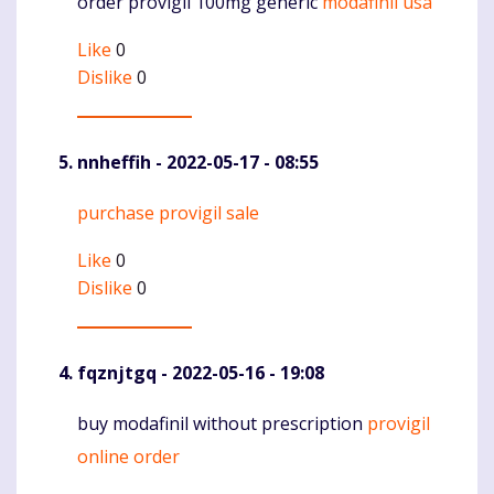
order provigil 100mg generic
modafinil usa
Komentaras
Like
0
Dislike
0
nnheffih
- 2022-05-17 - 08:55
purchase provigil sale
Komentaras
Like
0
Dislike
0
fqznjtgq
- 2022-05-16 - 19:08
buy modafinil without prescription
provigil
Komentaras
online order