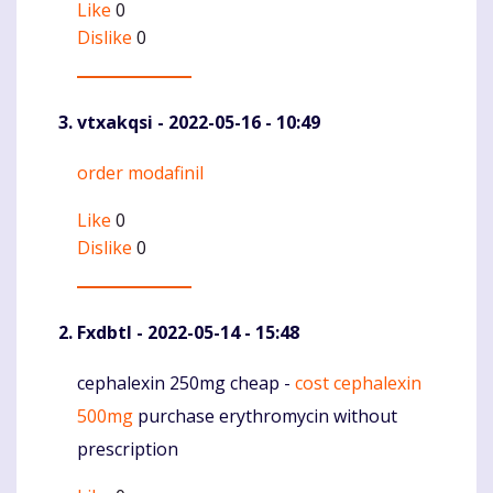
Like
0
Dislike
0
vtxakqsi
- 2022-05-16 - 10:49
order modafinil
Komentaras
Like
0
Dislike
0
Fxdbtl
- 2022-05-14 - 15:48
cephalexin 250mg cheap -
cost cephalexin
Komentaras
500mg
purchase erythromycin without
prescription