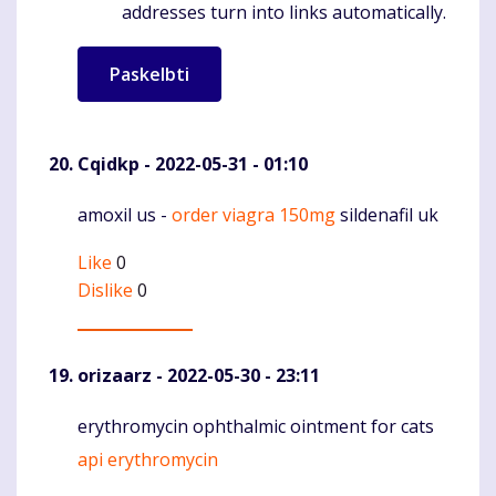
addresses turn into links automatically.
Cqidkp
- 2022-05-31 - 01:10
amoxil us -
order viagra 150mg
sildenafil uk
Komentaras
Like
0
Dislike
0
orizaarz
- 2022-05-30 - 23:11
erythromycin ophthalmic ointment for cats
Komentaras
api erythromycin