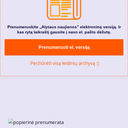
Prenumeruokite „Alytaus naujienos” elektroninę versiją. Ir
kas rytą laikraštį gausite į savo el. pašto dėžutę.
Prenumeruoti el. versiją
Peržiūrėti visą leidinių archyvą