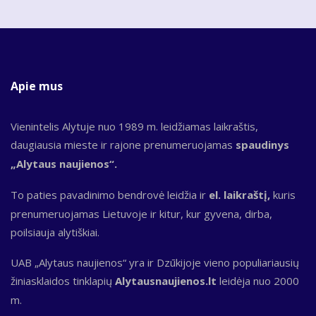
Apie mus
Vienintelis Alytuje nuo 1989 m. leidžiamas laikraštis,
daugiausia mieste ir rajone prenumeruojamas
spaudinys
„Alytaus naujienos“.
To paties pavadinimo bendrovė leidžia ir
el. laikraštį,
kuris
prenumeruojamas Lietuvoje ir kitur, kur gyvena, dirba,
poilsiauja alytiškiai.
UAB „Alytaus naujienos“ yra ir Dzūkijoje vieno populiariausių
žiniasklaidos tinklapių
Alytausnaujienos.lt
leidėja nuo 2000
m.