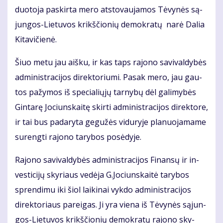
duo­to­ja pa­skir­ta me­ro at­sto­vau­ja­mos Tė­vy­nės są­
jun­gos-Lie­tu­vos krikš­čio­nių de­mok­ra­tų na­rė Da­lia
Ki­ta­vi­čie­nė.
Šiuo me­tu jau aiš­ku, ir kas taps ra­jo­no sa­vi­val­dy­bės
ad­mi­nist­ra­ci­jos di­rek­to­riu­mi. Pa­sak me­ro, jau gau­
tos pa­žy­mos iš spe­cia­lių­jų tar­ny­bų dėl ga­li­my­bės
Gin­ta­rę Jo­ciuns­kai­tę skir­ti ad­mi­nist­ra­ci­jos di­rek­to­re,
ir tai bus pa­da­ry­ta ge­gu­žės vi­du­ry­je pla­nuo­ja­ma­me
su­reng­ti ra­jo­no ta­ry­bos po­sė­dy­je.
Ra­jo­no sa­vi­val­dy­bės ad­mi­nist­ra­ci­jos Fi­nan­sų ir in­
ves­ti­ci­jų sky­riaus ve­dė­ja G.Jo­ciuns­kai­tė ta­ry­bos
spren­di­mu iki šiol lai­ki­nai vyk­do administracijos
direkto­riaus pa­rei­gas. Ji yra vie­na iš Tė­vy­nės są­jun­
gos-Lie­tu­vos krikš­čio­nių de­mok­ra­tų ra­jo­no sky­