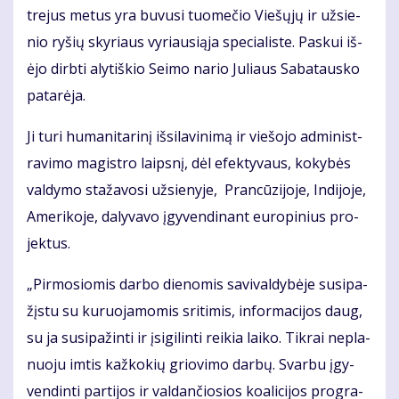
tre­jus me­tus yra bu­vu­si tuo­me­čio Vie­šų­jų ir už­sie­
nio ry­šių sky­riaus vy­riau­si­ą­ja spe­cia­lis­te. Pas­kui iš­
ėjo dirb­ti aly­tiš­kio Sei­mo na­rio Ju­liaus Sa­ba­taus­ko
pa­ta­rė­ja.
Ji tu­ri hu­ma­ni­ta­ri­nį iš­si­la­vi­ni­mą ir vie­šo­jo ad­mi­nist­
ra­vi­mo ma­gist­ro laips­nį, dėl efek­ty­vaus, ko­ky­bės
val­dy­mo sta­ža­vo­si už­sie­ny­je, Pran­cū­zi­jo­je, In­di­jo­je,
Ame­ri­ko­je, da­ly­va­vo įgy­ven­di­nant eu­ro­pi­nius pro­
jek­tus.
„Pir­mo­sio­mis dar­bo die­no­mis sa­vi­val­dy­bė­je su­si­pa­
žįs­tu su ku­ruo­ja­mo­mis sri­ti­mis, in­for­ma­ci­jos daug,
su ja su­si­pa­žin­ti ir įsi­gi­lin­ti rei­kia lai­ko. Tik­rai ne­pla­
nuo­ju im­tis kaž­ko­kių grio­vi­mo dar­bų. Svar­bu įgy­
ven­din­ti par­ti­jos ir val­dan­čio­sios ko­a­li­ci­jos pro­gra­