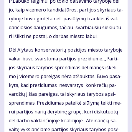
P.La­bu­ko tei­gi­mu, po to­kio bal­sa­vi­mo ta­ry­bo­je dėl
jo, kaip vi­ce­me­ro kan­di­da­tū­ros, par­ti­jos sky­riaus ta­
ry­bo­je bu­vo girdėta net pa­siū­ly­mų trauk­tis iš val­
dan­čio­sios dau­gu­mos, ta­čiau svar­biau­siu sie­kiu tu­
ri iš­lik­ti ne pos­tai, o dar­bas mies­to la­bui.
Dėl Aly­taus kon­ser­va­to­rių po­zi­ci­jos mies­to ta­ry­bo­je
va­kar bu­vo svars­to­ma par­ti­jos pre­zi­diu­me. „Par­ti­
jos sky­riaus ta­ry­bos spren­di­mas dėl ma­nęs iš­kė­li­
mo į vi­ce­me­ro pa­rei­gas nė­ra at­šauk­tas. Bu­vo pa­sa­
ky­ta, kad pre­zi­diu­mas ne­svars­tys kon­kre­čių pa­
var­džių į šias pa­rei­gas, tai sky­riaus ta­ry­bos ap­si­
spren­di­mas. Pre­zi­diu­mas pa­tei­kė siū­ly­mą teik­ti me­
rui par­ti­jos na­rių de­ry­bi­nę gru­pę, ku­ri dis­ku­tuo­tų
dėl dar­bo val­dan­čio­jo­je ko­a­li­ci­jo­je. At­ei­nan­čią sa­
vai­tę vyk­sian­čia­me par­ti­jos sky­riaus ta­ry­bos po­sė­