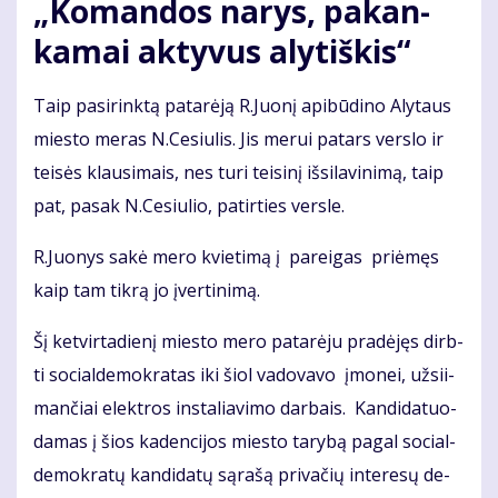
„Ko­man­dos na­rys, pa­kan­
ka­mai ak­ty­vus aly­tiš­kis“
Taip pa­si­rink­tą pa­ta­rė­ją R.Juo­nį api­bū­di­no Aly­taus
mies­to me­ras N.Ce­siu­lis. Jis me­rui pa­tars ver­slo ir
tei­sės klau­si­mais, nes tu­ri tei­si­nį iš­si­la­vi­ni­mą, taip
pat, pa­sak N.Ce­siu­lio, pa­tir­ties ver­sle.
R.Juo­nys sa­kė me­ro kvie­ti­mą į pa­rei­gas pri­ėmęs
kaip tam tik­rą jo įver­ti­ni­mą.
Šį ket­vir­ta­die­nį mies­to me­ro pa­ta­rė­ju pra­dė­jęs dirb­
ti so­cial­de­mok­ra­tas iki šiol va­do­va­vo įmo­nei, už­si­i­
man­čiai elek­tros ins­ta­lia­vi­mo dar­bais. Kan­di­da­tuo­
da­mas į šios ka­den­ci­jos mies­to ta­ry­bą pa­gal so­cial­
de­mok­ra­tų kan­di­da­tų są­ra­šą pri­va­čių in­te­re­sų de­