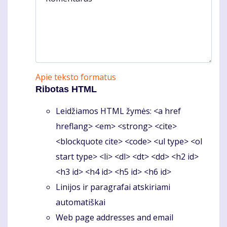
Apie teksto formatus
Ribotas HTML
Leidžiamos HTML žymės: <a href
hreflang> <em> <strong> <cite>
<blockquote cite> <code> <ul type> <ol
start type> <li> <dl> <dt> <dd> <h2 id>
<h3 id> <h4 id> <h5 id> <h6 id>
Linijos ir paragrafai atskiriami
automatiškai
Web page addresses and email