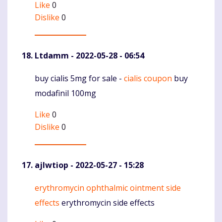
Like
0
Dislike
0
Ltdamm
- 2022-05-28 - 06:54
buy cialis 5mg for sale -
cialis coupon
buy
Komentaras
modafinil 100mg
Like
0
Dislike
0
ajlwtiop
- 2022-05-27 - 15:28
erythromycin ophthalmic ointment side
Komentaras
effects
erythromycin side effects