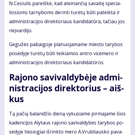
N.Ce­siu­lis pa­reiš­kė, kad at­ei­nan­čią sa­vai­tę spe­cia­
lio­sioms tar­ny­boms de­rin­ti tu­rė­tų bū­ti pa­teik­ta ir
ad­mi­nist­ra­ci­jos di­rek­to­riaus kan­di­da­tū­ra, ta­čiau jos
ne­įvar­di­jo.
Ge­gu­žės pabaigoje pla­nuo­ja­ma­me mies­to ta­ry­bos
po­sė­dy­je tu­rė­tų bū­ti tei­kia­mos an­tro vi­ce­me­ro ir
ad­mi­nist­ra­ci­jos di­rek­to­riaus kan­di­da­tū­ros.
Ra­jo­no sa­vi­val­dy­bė­je ad­mi­
nist­ra­ci­jos di­rek­to­rius – aiš­
kus
Tą pa­čią ba­lan­džio die­ną vy­ku­sia­me pir­ma­ja­me šios
ka­den­ci­jos Aly­taus ra­jo­no sa­vi­val­dy­bės ta­ry­bos po­
sė­dy­je tie­sio­giai iš­rink­to me­ro A.Vrub­liaus­ko pa­va­