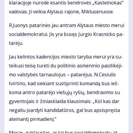
kla­ra­ci­jo­je nu­ro­dė esan­tis ben­dro­vės „Kas­tel­no­kas“
va­do­vas. Ji vei­kia Aly­taus ra­jo­ne, Mik­lu­sė­nuo­se.
R.Juo­nys pa­ta­ri­nės jau ant­ram Aly­taus mies­to me­rui
so­cial­de­mok­ra­tui. Jis yra bu­vęs Jur­gio Kras­nic­ko pa­
ta­rė­ju.
Jau ke­lin­tos ka­den­ci­jos mies­to ta­ry­ba me­rui yra su­
tei­ku­si tei­sę tu­rė­ti du po­li­ti­nio as­me­ni­nio pa­si­ti­kė­ji­
mo vals­ty­bės tar­nau­to­jus – pa­ta­rė­jus. N.Ce­siu­lis
tvir­ti­no, kad sie­kiant su­stip­rin­ti ko­man­dą bus ieš­
ko­ma an­tro pa­ta­rė­jo vie­šų­jų ry­šių, ben­dra­vi­mo su
gy­ven­to­jais ir ži­niask­lai­da klau­si­mais: „Kol kas dar
ne­ga­liu įvar­dy­ti kan­di­da­tū­ros, gal bus ap­si­spręs­ta
at­ei­nan­tį pir­ma­die­nį.“
Me­ras, pa­klaus­tas, ar tai bus so­cial­de­mok­ra­tų at­