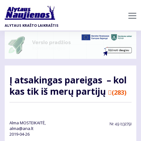
Pereiti
į
pagrindinį
ALYTAUS KRAŠTO LAIKRAŠTIS
turinį
Į at­sa­kin­gas pa­rei­gas – kol
kas tik iš me­rų par­ti­jų
(283)
Alma MOSTEIKAITĖ,
Nr.
49 (13279)
alma@ana.lt
2019-04-26