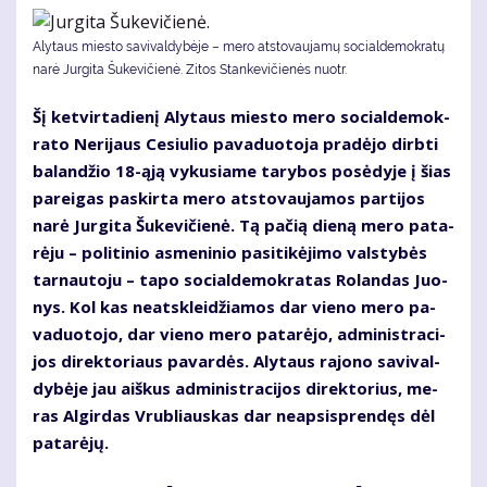
Alytaus miesto savivaldybėje – mero atstovaujamų socialdemokratų
narė Jurgita Šukevičienė. Zitos Stankevičienės nuotr.
Šį ket­vir­ta­die­nį Aly­taus mies­to me­ro so­cial­de­mok­
ra­to Ne­ri­jaus Ce­siu­lio pa­va­duo­to­ja pra­dė­jo dirb­ti
ba­lan­džio 18-ąją vy­ku­sia­me ta­ry­bos po­sė­dy­je į šias
pa­rei­gas pa­skir­ta me­ro at­sto­vau­ja­mos par­ti­jos
na­rė Jur­gi­ta Šu­ke­vi­čie­nė. Tą pa­čią die­ną me­ro pa­ta­
rė­ju – po­li­ti­nio as­me­ni­nio pa­si­ti­kė­ji­mo vals­ty­bės
tar­nau­to­ju – ta­po so­cial­de­mok­ra­tas Ro­lan­das Juo­
nys. Kol kas ne­at­sklei­džia­mos dar vie­no me­ro pa­
va­duo­to­jo, dar vie­no me­ro pa­ta­rė­jo, ad­mi­nist­ra­ci­
jos di­rek­to­riaus pa­var­dės. Aly­taus ra­jo­no sa­vi­val­
dy­bė­je jau aiš­kus ad­mi­nist­ra­ci­jos di­rek­to­rius, me­
ras Al­gir­das Vrub­liaus­kas dar neap­si­spren­dęs dėl
pa­ta­rė­jų.