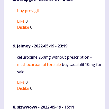
buy provigil
Komentaras
Like
0
Dislike
0
Jeimey
- 2022-05-19 - 23:19
cefuroxime 250mg without prescription -
Komentaras
methocarbamol for sale
buy tadalafil 10mg for
sale
Like
0
Dislike
0
sizwwovw
- 2022-05-19 - 15:11