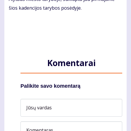
šios ka­den­ci­jos ta­ry­bos po­sė­dy­je.
Komentarai
Palikite savo komentarą
Jūsų vardas
Komentaras