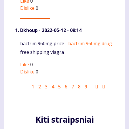
Like
0
Dislike
0
Dkhoup
- 2022-05-12 - 09:14
bactrim 960mg price -
bactrim 960mg drug
Komentaras
free shipping viagra
Like
0
Dislike
0
Pagination
Current
1
Puslapis
2
Puslapis
3
Puslapis
4
Puslapis
5
Puslapis
6
Puslapis
7
Puslapis
8
Puslapis
9
Sekantis
Last
page
puslapis
page
Kiti straipsniai