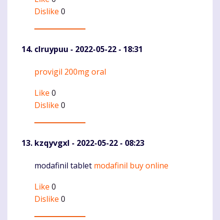
Dislike
0
clruypuu
- 2022-05-22 - 18:31
provigil 200mg oral
Komentaras
Like
0
Dislike
0
kzqyvgxl
- 2022-05-22 - 08:23
modafinil tablet
modafinil buy online
Komentaras
Like
0
Dislike
0