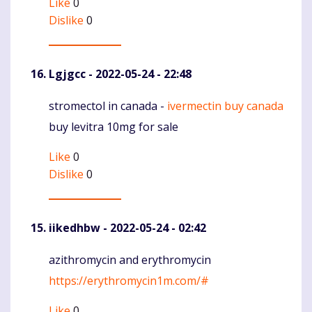
Like
0
Dislike
0
Lgjgcc
- 2022-05-24 - 22:48
stromectol in canada -
ivermectin buy canada
Komentaras
buy levitra 10mg for sale
Like
0
Dislike
0
iikedhbw
- 2022-05-24 - 02:42
azithromycin and erythromycin
Komentaras
https://erythromycin1m.com/#
Like
0