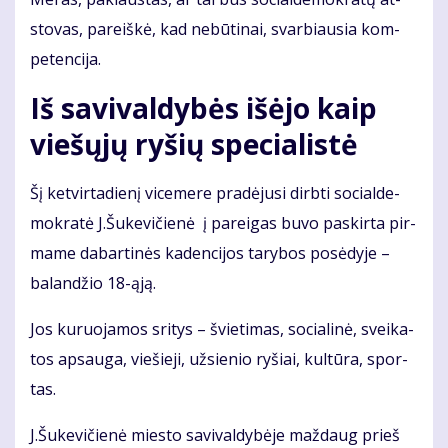
sto­vas, pa­reiš­kė, kad ne­bū­ti­nai, svar­biau­sia kom­
pe­ten­ci­ja.
Iš sa­vi­val­dy­bės iš­ėjo kaip
vie­šų­jų ry­šių spe­cia­lis­tė
Šį ket­vir­ta­die­nį vi­ce­me­re pra­dė­ju­si dirb­ti so­cial­de­
mok­ra­tė J.Šu­ke­vi­čie­nė į pa­rei­gas bu­vo pa­skir­ta pir­
ma­me dabartinės kadencijos ta­ry­bos po­sė­dy­je –
ba­lan­džio 18-ąją.
Jos ku­ruo­ja­mos sri­tys – švie­ti­mas, so­cia­li­nė, svei­ka­
tos ap­sau­ga, vie­šie­ji, už­sie­nio ry­šiai, kul­tū­ra, spor­
tas.
J.Šu­ke­vi­čie­nė mies­to sa­vi­val­dy­bė­je maž­daug prieš