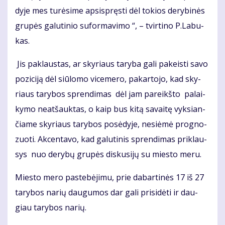
dy­je mes tu­rė­si­me ap­si­spręs­ti dėl to­kios de­ry­bi­nės
gru­pės ga­lu­ti­nio su­for­ma­vi­mo “, – tvir­ti­no P.La­bu­
kas.
Jis pa­klaus­tas, ar sky­riaus ta­ry­ba ga­li pa­keis­ti sa­vo
po­zi­ci­ją dėl siū­lo­mo vi­ce­me­ro, pa­kar­to­jo, kad sky­
riaus ta­ry­bos spren­di­mas dėl jam pa­reikš­to pa­lai­
ky­mo ne­at­šauk­tas, o kaip bus ki­tą sa­vai­tę vyk­sian­
čia­me sky­riaus ta­ry­bos po­sė­dy­je, ne­si­ė­mė prog­no­
zuo­ti. Ak­cen­ta­vo, kad ga­lu­ti­nis spren­di­mas pri­klau­
sys nuo de­ry­bų gru­pės dis­ku­si­jų su mies­to me­ru.
Mies­to me­ro pa­ste­bė­ji­mu, prie da­bar­ti­nės 17 iš 27
ta­ry­bos na­rių dau­gu­mos dar ga­li pri­si­dė­ti ir dau­
giau ta­ry­bos na­rių.