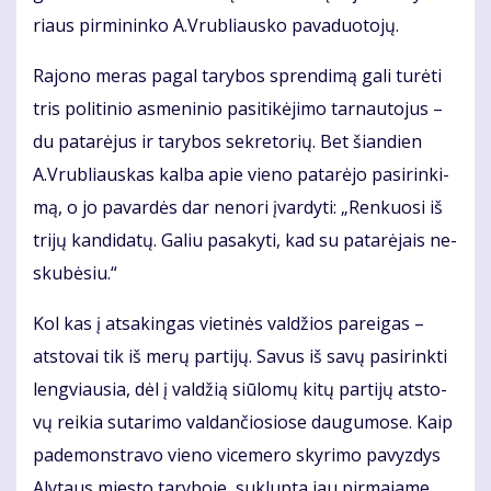
riaus pir­mi­nin­ko A.Vrub­liaus­ko pa­va­duo­to­jų.
Ra­jo­no me­ras pa­gal ta­ry­bos spren­di­mą ga­li tu­rė­ti
tris po­li­ti­nio as­me­ni­nio pa­si­ti­kė­ji­mo tar­nau­to­jus –
du pa­ta­rė­jus ir ta­ry­bos sek­re­to­rių. Bet šian­dien
A.Vrub­liaus­kas kal­ba apie vie­no pa­ta­rė­jo pa­si­rin­ki­
mą, o jo pa­var­dės dar ne­no­ri įvar­dy­ti: „Ren­kuo­si iš
tri­jų kan­di­da­tų. Ga­liu pa­sa­ky­ti, kad su pa­ta­rė­jais ne­
sku­bė­siu.“
Kol kas į at­sa­kin­gas vie­ti­nės val­džios pa­rei­gas –
atstovai tik iš me­rų par­ti­jų. Sa­vus iš sa­vų pa­si­rink­ti
leng­viau­sia, dėl į val­džią siū­lo­mų ki­tų par­ti­jų at­sto­
vų rei­kia su­ta­ri­mo val­dan­čio­sio­se dau­gu­mo­se. Kaip
pa­de­monst­ra­vo vie­no vi­ce­me­ro sky­ri­mo pa­vyz­dys
Aly­taus mies­to ta­ry­bo­je, su­klup­ta jau pir­ma­ja­me