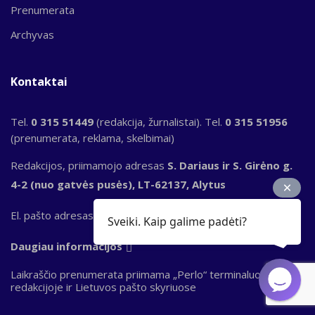
Prenumerata
Archyvas
Kontaktai
Tel.
0 315 51449
(redakcija, žurnalistai). Tel.
0 315 51956
(prenumerata, reklama, skelbimai)
Redakcijos, priimamojo adresas
S. Dariaus ir S. Girėno g.
4-2 (nuo gatvės pusės), LT-62137, Alytus
El. pašto adresas
laikrastis@alytausnaujienos.lt
Sveiki. Kaip galime padėti?
Daugiau informacijos
Laikraščio prenumerata priimama „Perlo“ terminaluose,
redakcijoje ir Lietuvos pašto skyriuose