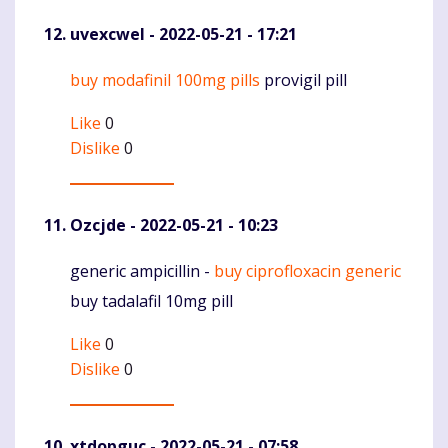
uvexcwel
- 2022-05-21 - 17:21
buy modafinil 100mg pills
provigil pill
Komentaras
Like
0
Dislike
0
Ozcjde
- 2022-05-21 - 10:23
generic ampicillin -
buy ciprofloxacin generic
Komentaras
buy tadalafil 10mg pill
Like
0
Dislike
0
xtdopguc
- 2022-05-21 - 07:58