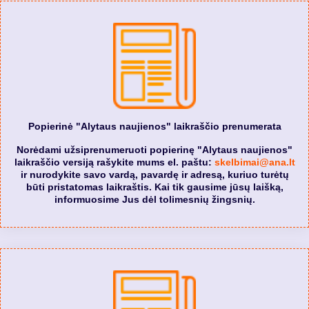
Popierinė "Alytaus naujienos" laikraščio prenumerata
Norėdami užsiprenumeruoti popierinę "Alytaus naujienos"
laikraščio versiją rašykite mums el. paštu:
skelbimai@ana.lt
ir nurodykite savo vardą, pavardę ir adresą, kuriuo turėtų
būti pristatomas laikraštis. Kai tik gausime jūsų laišką,
informuosime Jus dėl tolimesnių žingsnių.