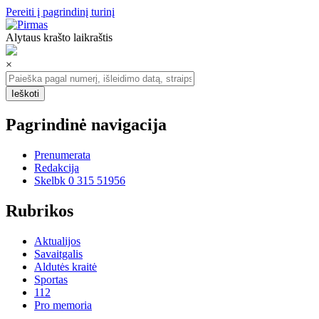
Pereiti į pagrindinį turinį
Alytaus krašto laikraštis
×
Pagrindinė navigacija
Prenumerata
Redakcija
Skelbk 0 315 51956
Rubrikos
Aktualijos
Savaitgalis
Aldutės kraitė
Sportas
112
Pro memoria