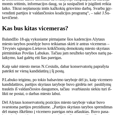
mo­mis sri­ti­mis, in­for­ma­ci­jos daug, su ja su­si­pa­žin­ti ir įsi­gi­lin­ti rei­kia
lai­ko. Tik­rai ne­pla­nuo­ju im­tis kaž­ko­kių grio­vi­mo dar­bų. Svar­bu įgy­
ven­din­ti par­ti­jos ir val­dan­čio­sios ko­a­li­ci­jos pro­gra­mą“, – sa­kė J.Šu­
ke­vi­čie­nė.
Kas bus ki­tas vi­ce­me­ras?
Ba­lan­džio 18-ąją vy­ku­sia­me pir­ma­ja­me šios ka­den­ci­jos Aly­taus
mies­to ta­ry­bos po­sė­dy­je bu­vo tei­kia­mas skir­ti ir ant­ras vi­ce­me­ras –
Tė­vy­nės są­jun­gos-Lie­tu­vos krikš­čio­nių de­mok­ra­tų mies­to sky­riaus
pir­mi­nin­kas Po­vi­las La­bu­kas. Ta­čiau jam ne­už­te­ko ta­ry­bos na­rių pa­
lai­ky­mo, kad ga­lė­tų ei­ti šias pa­rei­gas.
Kaip sa­kė mies­to me­ras N.Ce­siu­lis, da­bar kon­ser­va­to­rių pa­pra­šy­ta
pa­teik­ti ne vie­ną kan­di­da­tū­rą į šį pos­tą.
P.La­bu­ko tei­gi­mu, po to­kio bal­sa­vi­mo ta­ry­bo­je dėl jo, kaip vi­ce­me­ro
kan­di­da­tū­ros, par­ti­jos sky­riaus ta­ry­bo­je bu­vo girdėta net pa­siū­ly­mų
trauk­tis iš val­dan­čio­sios dau­gu­mos, ta­čiau svar­biau­siu sie­kiu tu­ri iš­
lik­ti ne pos­tai, o dar­bas mies­to la­bui.
Dėl Aly­taus kon­ser­va­to­rių po­zi­ci­jos mies­to ta­ry­bo­je va­kar bu­vo
svars­to­ma par­ti­jos pre­zi­diu­me. „Par­ti­jos sky­riaus ta­ry­bos spren­di­mas
dėl ma­nęs iš­kė­li­mo į vi­ce­me­ro pa­rei­gas nė­ra at­šauk­tas. Bu­vo pa­sa­