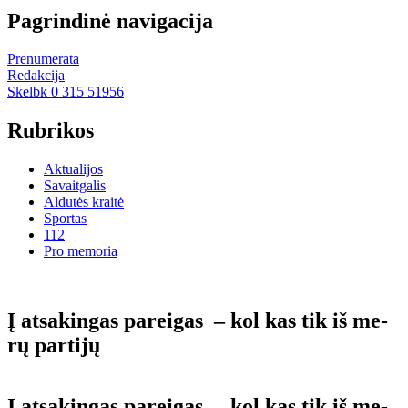
Pagrindinė navigacija
Prenumerata
Redakcija
Skelbk 0 315 51956
Rubrikos
Aktualijos
Savaitgalis
Aldutės kraitė
Sportas
112
Pro memoria
Į at­sa­kin­gas pa­rei­gas – kol kas tik iš me­
rų par­ti­jų
Į at­sa­kin­gas pa­rei­gas – kol kas tik iš me­