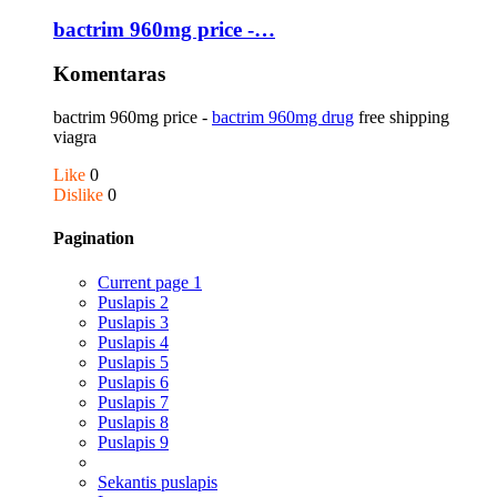
bactrim 960mg price -…
Komentaras
bactrim 960mg price -
bactrim 960mg drug
free shipping
viagra
Like
0
Dislike
0
Pagination
Current page
1
Puslapis
2
Puslapis
3
Puslapis
4
Puslapis
5
Puslapis
6
Puslapis
7
Puslapis
8
Puslapis
9
Sekantis puslapis