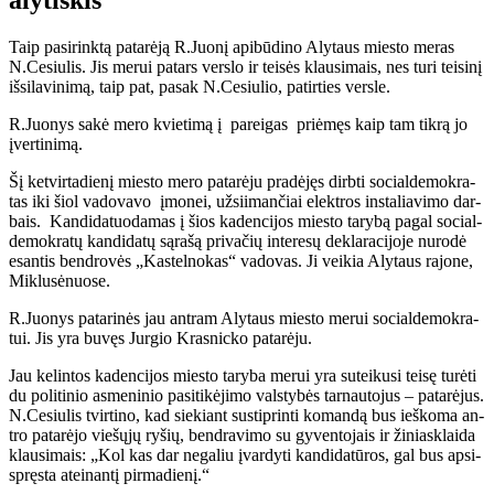
Taip pa­si­rink­tą pa­ta­rė­ją R.Juo­nį api­bū­di­no Aly­taus mies­to me­ras
N.Ce­siu­lis. Jis me­rui pa­tars ver­slo ir tei­sės klau­si­mais, nes tu­ri tei­si­nį
iš­si­la­vi­ni­mą, taip pat, pa­sak N.Ce­siu­lio, pa­tir­ties ver­sle.
R.Juo­nys sa­kė me­ro kvie­ti­mą į pa­rei­gas pri­ėmęs kaip tam tik­rą jo
įver­ti­ni­mą.
Šį ket­vir­ta­die­nį mies­to me­ro pa­ta­rė­ju pra­dė­jęs dirb­ti so­cial­de­mok­ra­
tas iki šiol va­do­va­vo įmo­nei, už­si­i­man­čiai elek­tros ins­ta­lia­vi­mo dar­
bais. Kan­di­da­tuo­da­mas į šios ka­den­ci­jos mies­to ta­ry­bą pa­gal so­cial­
de­mok­ra­tų kan­di­da­tų są­ra­šą pri­va­čių in­te­re­sų de­kla­ra­ci­jo­je nu­ro­dė
esan­tis ben­dro­vės „Kas­tel­no­kas“ va­do­vas. Ji vei­kia Aly­taus ra­jo­ne,
Mik­lu­sė­nuo­se.
R.Juo­nys pa­ta­ri­nės jau ant­ram Aly­taus mies­to me­rui so­cial­de­mok­ra­
tui. Jis yra bu­vęs Jur­gio Kras­nic­ko pa­ta­rė­ju.
Jau ke­lin­tos ka­den­ci­jos mies­to ta­ry­ba me­rui yra su­tei­ku­si tei­sę tu­rė­ti
du po­li­ti­nio as­me­ni­nio pa­si­ti­kė­ji­mo vals­ty­bės tar­nau­to­jus – pa­ta­rė­jus.
N.Ce­siu­lis tvir­ti­no, kad sie­kiant su­stip­rin­ti ko­man­dą bus ieš­ko­ma an­
tro pa­ta­rė­jo vie­šų­jų ry­šių, ben­dra­vi­mo su gy­ven­to­jais ir ži­niask­lai­da
klau­si­mais: „Kol kas dar ne­ga­liu įvar­dy­ti kan­di­da­tū­ros, gal bus ap­si­
spręs­ta at­ei­nan­tį pir­ma­die­nį.“