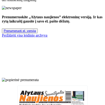
Prenumeruokite „Alytaus naujienos” elektroninę versiją. Ir kas
rytą laikraštį gausite į savo el. pašto dėžutę.
Prenumeruoti el. versiją
Peržiūrėti visą leidinių archyvą