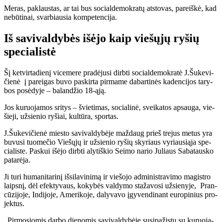
Me­ras, pa­klaus­tas, ar tai bus so­cial­de­mok­ra­tų at­sto­vas, pa­reiš­kė, kad
ne­bū­ti­nai, svar­biau­sia kom­pe­ten­ci­ja.
Iš sa­vi­val­dy­bės iš­ėjo kaip vie­šų­jų ry­šių
spe­cia­lis­tė
Šį ket­vir­ta­die­nį vi­ce­me­re pra­dė­ju­si dirb­ti so­cial­de­mok­ra­tė J.Šu­ke­vi­
čie­nė į pa­rei­gas bu­vo pa­skir­ta pir­ma­me dabartinės kadencijos ta­ry­
bos po­sė­dy­je – ba­lan­džio 18-ąją.
Jos ku­ruo­ja­mos sri­tys – švie­ti­mas, so­cia­li­nė, svei­ka­tos ap­sau­ga, vie­
šie­ji, už­sie­nio ry­šiai, kul­tū­ra, spor­tas.
J.Šu­ke­vi­čie­nė mies­to sa­vi­val­dy­bė­je maž­daug prieš tre­jus me­tus yra
bu­vu­si tuo­me­čio Vie­šų­jų ir už­sie­nio ry­šių sky­riaus vy­riau­si­ą­ja spe­
cia­lis­te. Pas­kui iš­ėjo dirb­ti aly­tiš­kio Sei­mo na­rio Ju­liaus Sa­ba­taus­ko
pa­ta­rė­ja.
Ji tu­ri hu­ma­ni­ta­ri­nį iš­si­la­vi­ni­mą ir vie­šo­jo ad­mi­nist­ra­vi­mo ma­gist­ro
laips­nį, dėl efek­ty­vaus, ko­ky­bės val­dy­mo sta­ža­vo­si už­sie­ny­je, Pran­
cū­zi­jo­je, In­di­jo­je, Ame­ri­ko­je, da­ly­va­vo įgy­ven­di­nant eu­ro­pi­nius pro­
jek­tus.
„Pir­mo­sio­mis dar­bo die­no­mis sa­vi­val­dy­bė­je su­si­pa­žįs­tu su ku­ruo­ja­