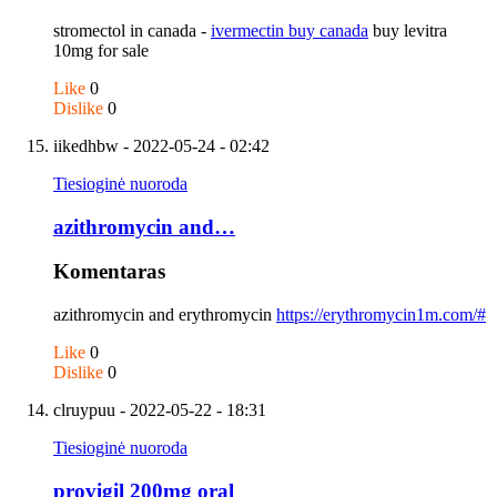
stromectol in canada -
ivermectin buy canada
buy levitra
10mg for sale
Like
0
Dislike
0
iikedhbw
- 2022-05-24 - 02:42
Tiesioginė nuoroda
azithromycin and…
Komentaras
azithromycin and erythromycin
https://erythromycin1m.com/#
Like
0
Dislike
0
clruypuu
- 2022-05-22 - 18:31
Tiesioginė nuoroda
provigil 200mg oral