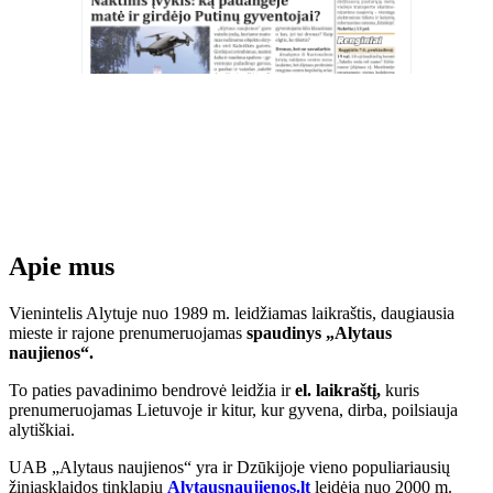
Apie mus
Vienintelis Alytuje nuo 1989 m. leidžiamas laikraštis, daugiausia
mieste ir rajone prenumeruojamas
spaudinys „Alytaus
naujienos“.
To paties pavadinimo bendrovė leidžia ir
el. laikraštį,
kuris
prenumeruojamas Lietuvoje ir kitur, kur gyvena, dirba, poilsiauja
alytiškiai.
UAB „Alytaus naujienos“ yra ir Dzūkijoje vieno populiariausių
žiniasklaidos tinklapių
Alytausnaujienos.lt
leidėja nuo 2000 m.