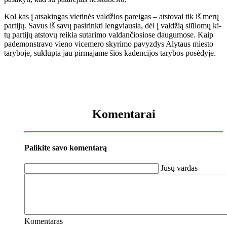
Kol kas į at­sa­kin­gas vie­ti­nės val­džios pa­rei­gas – atstovai tik iš me­rų
par­ti­jų. Sa­vus iš sa­vų pa­si­rink­ti leng­viau­sia, dėl į val­džią siū­lo­mų ki­
tų par­ti­jų at­sto­vų rei­kia su­ta­ri­mo val­dan­čio­sio­se dau­gu­mo­se. Kaip
pa­de­monst­ra­vo vie­no vi­ce­me­ro sky­ri­mo pa­vyz­dys Aly­taus mies­to
ta­ry­bo­je, su­klup­ta jau pir­ma­ja­me šios ka­den­ci­jos ta­ry­bos po­sė­dy­je.
Komentarai
Palikite savo komentarą
Jūsų vardas
Komentaras