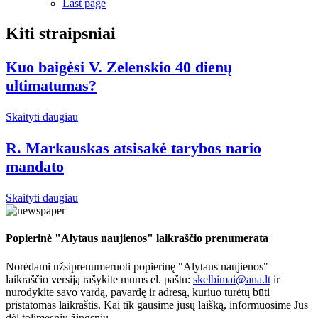
Last page
Kiti straipsniai
Kuo baigėsi V. Zelenskio 40 dienų
ultimatumas?
Skaityti daugiau
R. Markauskas atsisakė tarybos nario
mandato
Skaityti daugiau
Popierinė "Alytaus naujienos" laikraščio prenumerata
Norėdami užsiprenumeruoti popierinę "Alytaus naujienos"
laikraščio versiją rašykite mums el. paštu:
skelbimai@ana.lt
ir
nurodykite savo vardą, pavardę ir adresą, kuriuo turėtų būti
pristatomas laikraštis. Kai tik gausime jūsų laišką, informuosime Jus
dėl tolimesnių žingsnių.