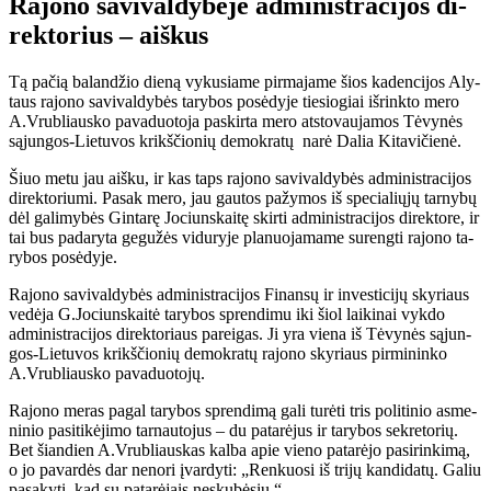
Ra­jo­no sa­vi­val­dy­bė­je ad­mi­nist­ra­ci­jos di­
rek­to­rius – aiš­kus
Tą pa­čią ba­lan­džio die­ną vy­ku­sia­me pir­ma­ja­me šios ka­den­ci­jos Aly­
taus ra­jo­no sa­vi­val­dy­bės ta­ry­bos po­sė­dy­je tie­sio­giai iš­rink­to me­ro
A.Vrub­liaus­ko pa­va­duo­to­ja pa­skir­ta me­ro at­sto­vau­ja­mos Tė­vy­nės
są­jun­gos-Lie­tu­vos krikš­čio­nių de­mok­ra­tų na­rė Da­lia Ki­ta­vi­čie­nė.
Šiuo me­tu jau aiš­ku, ir kas taps ra­jo­no sa­vi­val­dy­bės ad­mi­nist­ra­ci­jos
di­rek­to­riu­mi. Pa­sak me­ro, jau gau­tos pa­žy­mos iš spe­cia­lių­jų tar­ny­bų
dėl ga­li­my­bės Gin­ta­rę Jo­ciuns­kai­tę skir­ti ad­mi­nist­ra­ci­jos di­rek­to­re, ir
tai bus pa­da­ry­ta ge­gu­žės vi­du­ry­je pla­nuo­ja­ma­me su­reng­ti ra­jo­no ta­
ry­bos po­sė­dy­je.
Ra­jo­no sa­vi­val­dy­bės ad­mi­nist­ra­ci­jos Fi­nan­sų ir in­ves­ti­ci­jų sky­riaus
ve­dė­ja G.Jo­ciuns­kai­tė ta­ry­bos spren­di­mu iki šiol lai­ki­nai vyk­do
administracijos direkto­riaus pa­rei­gas. Ji yra vie­na iš Tė­vy­nės są­jun­
gos-Lie­tu­vos krikš­čio­nių de­mok­ra­tų ra­jo­no sky­riaus pir­mi­nin­ko
A.Vrub­liaus­ko pa­va­duo­to­jų.
Ra­jo­no me­ras pa­gal ta­ry­bos spren­di­mą ga­li tu­rė­ti tris po­li­ti­nio as­me­
ni­nio pa­si­ti­kė­ji­mo tar­nau­to­jus – du pa­ta­rė­jus ir ta­ry­bos sek­re­to­rių.
Bet šian­dien A.Vrub­liaus­kas kal­ba apie vie­no pa­ta­rė­jo pa­si­rin­ki­mą,
o jo pa­var­dės dar ne­no­ri įvar­dy­ti: „Ren­kuo­si iš tri­jų kan­di­da­tų. Ga­liu
pa­sa­ky­ti, kad su pa­ta­rė­jais ne­sku­bė­siu.“