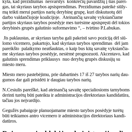
ky­ta, kad pre­zi­diu­mas ne­svars­tys kon­kre­čių pa­var­džių į šias pa­rei­
gas, tai sky­riaus ta­ry­bos ap­si­spren­di­mas. Pre­zi­diu­mas pa­tei­kė siū­ly­
mą teik­ti me­rui par­ti­jos na­rių de­ry­bi­nę gru­pę, ku­ri dis­ku­tuo­tų dėl
dar­bo val­dan­čio­jo­je ko­a­li­ci­jo­je. At­ei­nan­čią sa­vai­tę vyk­sian­čia­me
par­ti­jos sky­riaus ta­ry­bos po­sė­dy­je mes tu­rė­si­me ap­si­spręs­ti dėl to­kios
de­ry­bi­nės gru­pės ga­lu­ti­nio su­for­ma­vi­mo “, – tvir­ti­no P.La­bu­kas.
Jis pa­klaus­tas, ar sky­riaus ta­ry­ba ga­li pa­keis­ti sa­vo po­zi­ci­ją dėl siū­
lo­mo vi­ce­me­ro, pa­kar­to­jo, kad sky­riaus ta­ry­bos spren­di­mas dėl jam
pa­reikš­to pa­lai­ky­mo ne­at­šauk­tas, o kaip bus ki­tą sa­vai­tę vyk­sian­čia­
me sky­riaus ta­ry­bos po­sė­dy­je, ne­si­ė­mė prog­no­zuo­ti. Ak­cen­ta­vo, kad
ga­lu­ti­nis spren­di­mas pri­klau­sys nuo de­ry­bų gru­pės dis­ku­si­jų su
mies­to me­ru.
Mies­to me­ro pa­ste­bė­ji­mu, prie da­bar­ti­nės 17 iš 27 ta­ry­bos na­rių dau­
gu­mos dar ga­li pri­si­dė­ti ir dau­giau ta­ry­bos na­rių.
N.Ce­siu­lis pa­reiš­kė, kad at­ei­nan­čią sa­vai­tę spe­cia­lio­sioms tar­ny­boms
de­rin­ti tu­rė­tų bū­ti pa­teik­ta ir ad­mi­nist­ra­ci­jos di­rek­to­riaus kan­di­da­tū­ra,
ta­čiau jos ne­įvar­di­jo.
Ge­gu­žės pabaigoje pla­nuo­ja­ma­me mies­to ta­ry­bos po­sė­dy­je tu­rė­tų
bū­ti tei­kia­mos an­tro vi­ce­me­ro ir ad­mi­nist­ra­ci­jos di­rek­to­riaus kan­di­
da­tū­ros.