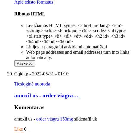
Apie teksto formatus
Ribotas HTML
Leidžiamos HTML žymės: <a href hreflang> <em>
<strong> <cite> <blockquote cite> <code> <ul type>
<ol start type> <li> <dl> <dt> <dd> <h2 id> <h3 id>
<h4 id> <h5 id> <h6 id>
Linijos ir paragrafai atskiriami automatiškai
Web page addresses and email addresses turn into links
automatically.
Cqidkp
- 2022-05-31 - 01:10
Tiesioginė nuoroda
amoxil us - order viagra…
Komentaras
amoxil us -
order viagra 150mg
sildenafil uk
Like
0