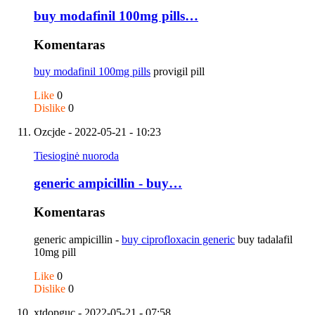
buy modafinil 100mg pills…
Komentaras
buy modafinil 100mg pills
provigil pill
Like
0
Dislike
0
Ozcjde
- 2022-05-21 - 10:23
Tiesioginė nuoroda
generic ampicillin - buy…
Komentaras
generic ampicillin -
buy ciprofloxacin generic
buy tadalafil
10mg pill
Like
0
Dislike
0
xtdopguc
- 2022-05-21 - 07:58