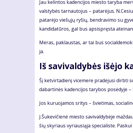
Jau ke­lin­tos ka­den­ci­jos mies­to ta­ry­ba me­rui 
vals­ty­bės tar­nau­to­jus – pa­ta­rė­jus. N.Ce­si
pa­ta­rė­jo vie­šų­jų ry­šių, ben­dra­vi­mo su gy­ve
kan­di­da­tū­ros, gal bus ap­si­spręs­ta at­ei­nan­t
Me­ras, pa­klaus­tas, ar tai bus so­cial­de­mok­r
ja.
Iš sa­vi­val­dy­bės iš­ėjo ka
Šį ket­vir­ta­die­nį vi­ce­me­re pra­dė­ju­si dirb­t
dabartinės kadencijos ta­ry­bos po­sė­dy­je – 
Jos ku­ruo­ja­mos sri­tys – švie­ti­mas, so­cia­li­n
J.Šu­ke­vi­čie­nė mies­to sa­vi­val­dy­bė­je maž­d
šių sky­riaus vy­riau­si­ą­ja spe­cia­lis­te. Pas­kui