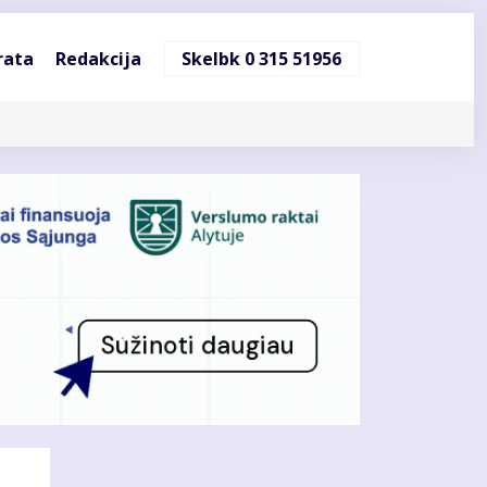
ndinė
rata
Redakcija
Skelbk 0 315 51956
cija