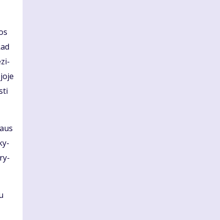
jos
kad
­zi­
jo­je
­ti
riaus
ky­
­ry­
au