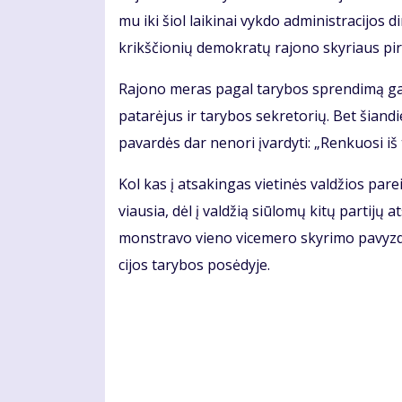
mu iki šiol lai­ki­nai vyk­do administracijos di
krikš­čio­nių de­mok­ra­tų ra­jo­no sky­riaus pir
Ra­jo­no me­ras pa­gal ta­ry­bos spren­di­mą ga­li t
pa­ta­rė­jus ir ta­ry­bos sek­re­to­rių. Bet šian­
pa­var­dės dar ne­no­ri įvar­dy­ti: „Ren­kuo­si iš t
Kol kas į at­sa­kin­gas vie­ti­nės val­džios pa­re
viau­sia, dėl į val­džią siū­lo­mų ki­tų par­ti­jų 
monst­ra­vo vie­no vi­ce­me­ro sky­ri­mo pa­vyz­
ci­jos ta­ry­bos po­sė­dy­je.