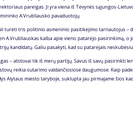
rekto­riaus pa­rei­gas. Ji yra vie­na iš Tė­vy­nės są­jun­gos-Lie­tu­
­mi­nin­ko A.Vrub­liaus­ko pa­va­duo­to­jų.
u­rė­ti tris po­li­ti­nio as­me­ni­nio pa­si­ti­kė­ji­mo tar­nau­to­jus – 
dien A.Vrub­liaus­kas kal­ba apie vie­no pa­ta­rė­jo pa­si­rin­ki­mą, o j
ri­jų kan­di­da­tų. Ga­liu pa­sa­ky­ti, kad su pa­ta­rė­jais ne­sku­bė­siu
i­gas – atstovai tik iš me­rų par­ti­jų. Sa­vus iš sa­vų pa­si­rink­ti le
at­sto­vų rei­kia su­ta­ri­mo val­dan­čio­sio­se dau­gu­mo­se. Kaip pa­de
dys Aly­taus mies­to ta­ry­bo­je, su­klup­ta jau pir­ma­ja­me šios ka