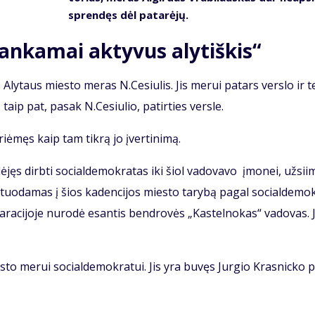
spren­dęs dėl pa­ta­rė­jų.
n­ka­mai ak­ty­vus aly­tiš­kis“
no Aly­taus mies­to me­ras N.Ce­siu­lis. Jis me­rui pa­tars ver­slo ir t
mą, taip pat, pa­sak N.Ce­siu­lio, pa­tir­ties ver­sle.
i­ėmęs kaip tam tik­rą jo įver­ti­ni­mą.
dė­jęs dirb­ti so­cial­de­mok­ra­tas iki šiol va­do­va­vo įmo­nei, už­si­i
a­tuo­da­mas į šios ka­den­ci­jos mies­to ta­ry­bą pa­gal so­cial­de­mok
la­ra­ci­jo­je nu­ro­dė esan­tis ben­dro­vės „Kas­tel­no­kas“ va­do­vas. J
­to me­rui so­cial­de­mok­ra­tui. Jis yra bu­vęs Jur­gio Kras­nic­ko p