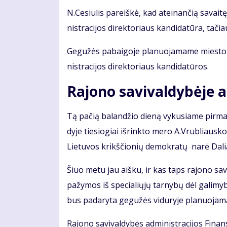
N.Ce­siu­lis pa­reiš­kė, kad at­ei­nan­čią sa­vai­t
nist­ra­ci­jos di­rek­to­riaus kan­di­da­tū­ra, ta­čia
Ge­gu­žės pabaigoje pla­nuo­ja­ma­me mies­to ta­
nist­ra­ci­jos di­rek­to­riaus kan­di­da­tū­ros.
Ra­jo­no sa­vi­val­dy­bė­je a
Tą pa­čią ba­lan­džio die­ną vy­ku­sia­me pir­ma­j
dy­je tie­sio­giai iš­rink­to me­ro A.Vrub­liaus­
Lie­tu­vos krikš­čio­nių de­mok­ra­tų na­rė Da­lia 
Šiuo me­tu jau aiš­ku, ir kas taps ra­jo­no sa­vi­
pa­žy­mos iš spe­cia­lių­jų tar­ny­bų dėl ga­li­my­bė
bus pa­da­ry­ta ge­gu­žės vi­du­ry­je pla­nuo­ja­m
Ra­jo­no sa­vi­val­dy­bės ad­mi­nist­ra­ci­jos Fi­nan