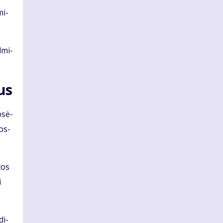
mi­
d­mi­
kus
o­sė­
gos-
­tos
i
di­