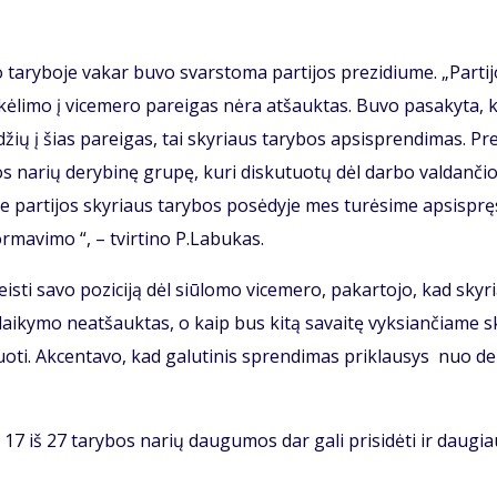
 ta­ry­bo­je va­kar bu­vo svars­to­ma par­ti­jos pre­zi­diu­me. „Par­ti­
­li­mo į vi­ce­me­ro pa­rei­gas nė­ra at­šauk­tas. Bu­vo pa­sa­ky­ta, 
ių į šias pa­rei­gas, tai sky­riaus ta­ry­bos ap­si­spren­di­mas. Pre
os na­rių de­ry­bi­nę gru­pę, ku­ri dis­ku­tuo­tų dėl dar­bo val­dan­čio­
a­me par­ti­jos sky­riaus ta­ry­bos po­sė­dy­je mes tu­rė­si­me ap­si­spręs
r­ma­vi­mo “, – tvir­ti­no P.La­bu­kas.
is­ti sa­vo po­zi­ci­ją dėl siū­lo­mo vi­ce­me­ro, pa­kar­to­jo, kad sky­
i­ky­mo ne­at­šauk­tas, o kaip bus ki­tą sa­vai­tę vyk­sian­čia­me s
uo­ti. Ak­cen­ta­vo, kad ga­lu­ti­nis spren­di­mas pri­klau­sys nuo de
 17 iš 27 ta­ry­bos na­rių dau­gu­mos dar ga­li pri­si­dė­ti ir dau­gi