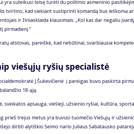
yra su­tei­ku­si tei­sę tu­rė­ti du po­li­ti­nio as­me­ni­nio pa­si­ti­kė­ji
u­lis tvir­ti­no, kad sie­kiant su­stip­rin­ti ko­man­dą bus ieš­ko­ma a
n­to­jais ir ži­niask­lai­da klau­si­mais: „Kol kas dar ne­ga­liu įvar­dy
į pir­ma­die­nį.“
a­tų at­sto­vas, pa­reiš­kė, kad ne­bū­ti­nai, svar­biau­sia kom­pe­te
ip vie­šų­jų ry­šių spe­cia­lis­tė
i so­cial­de­mok­ra­tė J.Šu­ke­vi­čie­nė į pa­rei­gas bu­vo pa­skir­ta pir­
ba­lan­džio 18-ąją.
ė, svei­ka­tos ap­sau­ga, vie­šie­ji, už­sie­nio ry­šiai, kul­tū­ra, spor­t
aug prieš tre­jus me­tus yra bu­vu­si tuo­me­čio Vie­šų­jų ir už­sie­ni
 iš­ėjo dirb­ti aly­tiš­kio Sei­mo na­rio Ju­liaus Sa­ba­taus­ko pa­ta­rė­j