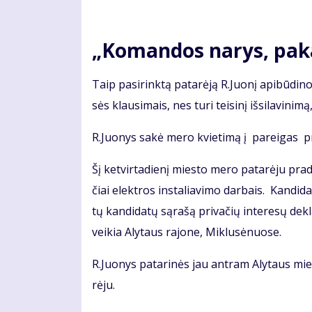
„Ko­man­dos na­rys, pa­ka
Taip pa­si­rink­tą pa­ta­rė­ją R.Juo­nį api­bū­di­
sės klau­si­mais, nes tu­ri tei­si­nį iš­si­la­vi­ni­
R.Juo­nys sa­kė me­ro kvie­ti­mą į pa­rei­gas pr
Šį ket­vir­ta­die­nį mies­to me­ro pa­ta­rė­ju pra­
čiai elek­tros ins­ta­lia­vi­mo dar­bais. Kan­di­d
tų kan­di­da­tų są­ra­šą pri­va­čių in­te­re­sų de­k
vei­kia Aly­taus ra­jo­ne, Mik­lu­sė­nuo­se.
R.Juo­nys pa­ta­ri­nės jau ant­ram Aly­taus mies
rė­ju.