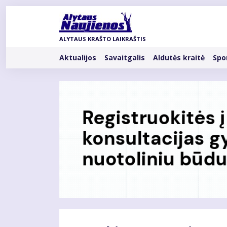
Pereiti
į
pagrindinį
ALYTAUS KRAŠTO LAIKRAŠTIS
turinį
Rubrikos
Aktualijos
Savaitgalis
Aldutės kraitė
Spo