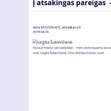
Į at­sa­kin­gas pa­rei­gas
Alma MOSTEIKAITĖ, alma@ana.lt
2019-04-26
Alytaus miesto savivaldybėje – mero atstovaujamų soci
narė Jurgita Šukevičienė. Zitos Stankevičienės nuotr.