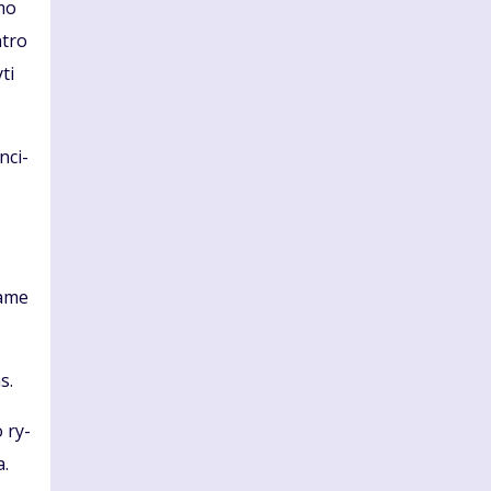
­mo
n­tro
­ti
n­ci­
ma­me
as.
o ry­
a.