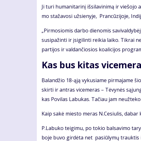
Ji tu­ri hu­ma­ni­ta­ri­nį iš­si­la­vi­ni­mą ir vie­šo
mo sta­ža­vo­si už­sie­ny­je, Pran­cū­zi­jo­je, In­di
„Pir­mo­sio­mis dar­bo die­no­mis sa­vi­val­dy­bė­j
su­si­pa­žin­ti ir įsi­gi­lin­ti rei­kia lai­ko. Tik­
par­ti­jos ir val­dan­čio­sios ko­a­li­ci­jos pro­gra­
Kas bus ki­tas vi­ce­me­r
Ba­lan­džio 18-ąją vy­ku­sia­me pir­ma­ja­me šios
skir­ti ir ant­ras vi­ce­me­ras – Tė­vy­nės są­ju
kas Po­vi­las La­bu­kas. Ta­čiau jam ne­už­te­ko t
Kaip sa­kė mies­to me­ras N.Ce­siu­lis, da­bar kon
P.La­bu­ko tei­gi­mu, po to­kio bal­sa­vi­mo ta­ry­
bo­je bu­vo girdėta net pa­siū­ly­mų trauk­tis iš