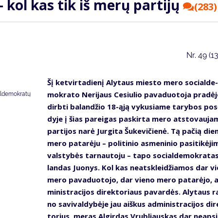
 – kol kas tik iš me­rų par­ti­jų
(283)
Nr.
49 (1
Šį ket­vir­ta­die­nį Aly­taus mies­to me­ro so­cial­de­
mok­ra­to Ne­ri­jaus Ce­siu­lio pa­va­duo­to­ja pra­dė­
aldemokratų
dirb­ti ba­lan­džio 18-ąją vy­ku­sia­me ta­ry­bos po­
dy­je į šias pa­rei­gas pa­skir­ta me­ro at­sto­vau­ja
par­ti­jos na­rė Jur­gi­ta Šu­ke­vi­čie­nė. Tą pa­čią die­
me­ro pa­ta­rė­ju – po­li­ti­nio as­me­ni­nio pa­si­ti­kė­ji
vals­ty­bės tar­nau­to­ju – ta­po so­cial­de­mok­ra­ta
lan­das Juo­nys. Kol kas ne­at­sklei­džia­mos dar vi
me­ro pa­va­duo­to­jo, dar vie­no me­ro pa­ta­rė­jo, 
mi­nist­ra­ci­jos di­rek­to­riaus pa­var­dės. Aly­taus ra
no sa­vi­val­dy­bė­je jau aiš­kus ad­mi­nist­ra­ci­jos di­
to­rius, me­ras Al­gir­das Vrub­liaus­kas dar neap­si