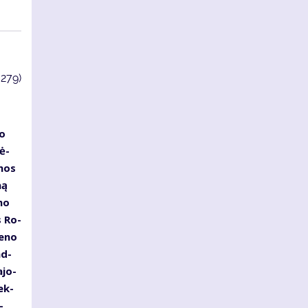
3279)
jo
sė­
­mos
ną
­mo
s Ro­
e­no
ad­
­jo­
rek­
­