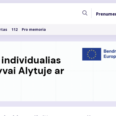
Pagri
Prenume
naviga
rtas
112
Pro memoria