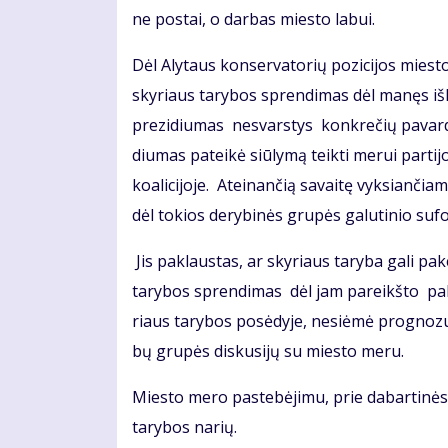
ne pos­tai, o dar­bas mies­to la­bui.
Dėl Aly­taus kon­ser­va­to­rių po­zi­ci­jos mies­to
sky­riaus ta­ry­bos spren­di­mas dėl ma­nęs iš­kė
pre­zi­diu­mas ne­svars­tys kon­kre­čių pa­var­dž
diu­mas pa­tei­kė siū­ly­mą teik­ti me­rui par­ti­j
ko­a­li­ci­jo­je. At­ei­nan­čią sa­vai­tę vyk­sian­či
dėl to­kios de­ry­bi­nės gru­pės ga­lu­ti­nio su­fo
Jis pa­klaus­tas, ar sky­riaus ta­ry­ba ga­li pa­ke
ta­ry­bos spren­di­mas dėl jam pa­reikš­to pa­la
riaus ta­ry­bos po­sė­dy­je, ne­si­ė­mė prog­no­z
bų gru­pės dis­ku­si­jų su mies­to me­ru.
Mies­to me­ro pa­ste­bė­ji­mu, prie da­bar­ti­nės
ta­ry­bos na­rių.