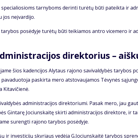
ę spe­cia­lio­sioms tar­ny­boms de­rin­ti tu­rė­tų bū­ti pa­teik­ta ir ad­
u jos ne­įvar­di­jo.
ry­bos po­sė­dy­je tu­rė­tų bū­ti tei­kia­mos an­tro vi­ce­me­ro ir a
d­mi­nist­ra­ci­jos di­rek­to­rius – aiš­
a­me šios ka­den­ci­jos Aly­taus ra­jo­no sa­vi­val­dy­bės ta­ry­bos p
ko pa­va­duo­to­ja pa­skir­ta me­ro at­sto­vau­ja­mos Tė­vy­nės są­jun­
Ki­ta­vi­čie­nė.
val­dy­bės ad­mi­nist­ra­ci­jos di­rek­to­riu­mi. Pa­sak me­ro, jau gau
s Gin­ta­rę Jo­ciuns­kai­tę skir­ti ad­mi­nist­ra­ci­jos di­rek­to­re, ir ta
a­me su­reng­ti ra­jo­no ta­ry­bos po­sė­dy­je.
­sų ir in­ves­ti­ci­jų sky­riaus ve­dė­ja G.Jo­ciuns­kai­tė ta­ry­bos spren­