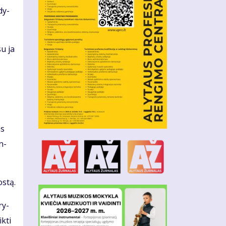
­dy­
su ja
as
in­
s­tą.
ry­
k­ti