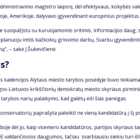
­jo ad­mi­nist­ra­vi­mo ma­gist­ro laips­nį, dėl efek­ty­vaus, ko­ky­bės val
­jo­je, Ame­ri­ko­je, da­ly­va­vo įgy­ven­di­nant eu­ro­pi­nius pro­jek­tus.
e su­si­pa­žįs­tu su ku­ruo­ja­mo­mis sri­ti­mis, in­for­ma­ci­jos daug, 
rai ne­pla­nuo­ju im­tis kaž­ko­kių grio­vi­mo dar­bų. Svar­bu įgy­ven­din­ti
mą“, – sa­kė J.Šu­ke­vi­čie­nė.
as?
 ka­den­ci­jos Aly­taus mies­to ta­ry­bos po­sė­dy­je bu­vo tei­kia­m
n­gos-Lie­tu­vos krikš­čio­nių de­mok­ra­tų mies­to sky­riaus pir­mi­n
a­ry­bos na­rių pa­lai­ky­mo, kad ga­lė­tų ei­ti šias pa­rei­gas.
­ser­va­to­rių pa­pra­šy­ta pa­teik­ti ne vie­ną kan­di­da­tū­rą į šį po
bo­je dėl jo, kaip vi­ce­me­ro kan­di­da­tū­ros, par­ti­jos sky­riaus ta­
 val­dan­čio­sios dau­gu­mos, ta­čiau svar­biau­siu sie­kiu tu­ri iš­li