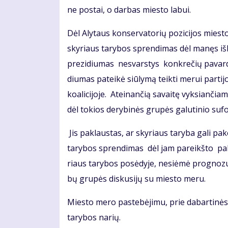
ne pos­tai, o dar­bas mies­to la­bui.
Dėl Aly­taus kon­ser­va­to­rių po­zi­ci­jos mies­to
sky­riaus ta­ry­bos spren­di­mas dėl ma­nęs iš­kė
pre­zi­diu­mas ne­svars­tys kon­kre­čių pa­var­dž
diu­mas pa­tei­kė siū­ly­mą teik­ti me­rui par­ti­j
ko­a­li­ci­jo­je. At­ei­nan­čią sa­vai­tę vyk­sian­či
dėl to­kios de­ry­bi­nės gru­pės ga­lu­ti­nio su­fo
Jis pa­klaus­tas, ar sky­riaus ta­ry­ba ga­li pa­ke
ta­ry­bos spren­di­mas dėl jam pa­reikš­to pa­la
riaus ta­ry­bos po­sė­dy­je, ne­si­ė­mė prog­no­z
bų gru­pės dis­ku­si­jų su mies­to me­ru.
Mies­to me­ro pa­ste­bė­ji­mu, prie da­bar­ti­nės
ta­ry­bos na­rių.