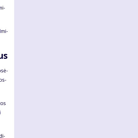
mi­
d­mi­
kus
o­sė­
gos-
­tos
i
di­