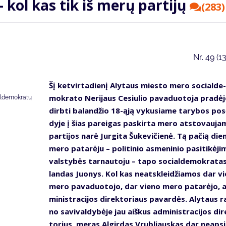
 – kol kas tik iš me­rų par­ti­jų
(283)
Nr.
49 (1
Šį ket­vir­ta­die­nį Aly­taus mies­to me­ro so­cial­de­
mok­ra­to Ne­ri­jaus Ce­siu­lio pa­va­duo­to­ja pra­dė­
aldemokratų
dirb­ti ba­lan­džio 18-ąją vy­ku­sia­me ta­ry­bos po­
dy­je į šias pa­rei­gas pa­skir­ta me­ro at­sto­vau­ja
par­ti­jos na­rė Jur­gi­ta Šu­ke­vi­čie­nė. Tą pa­čią die­
me­ro pa­ta­rė­ju – po­li­ti­nio as­me­ni­nio pa­si­ti­kė­ji
vals­ty­bės tar­nau­to­ju – ta­po so­cial­de­mok­ra­ta
lan­das Juo­nys. Kol kas ne­at­sklei­džia­mos dar vi
me­ro pa­va­duo­to­jo, dar vie­no me­ro pa­ta­rė­jo, 
mi­nist­ra­ci­jos di­rek­to­riaus pa­var­dės. Aly­taus ra
no sa­vi­val­dy­bė­je jau aiš­kus ad­mi­nist­ra­ci­jos di­
to­rius, me­ras Al­gir­das Vrub­liaus­kas dar neap­si