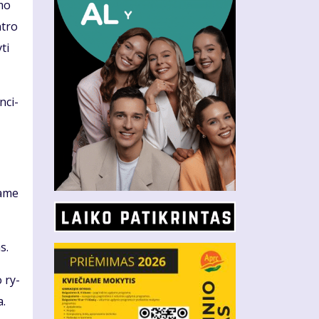
­mo
n­tro
­ti
n­ci­
ma­me
as.
o ry­
a.