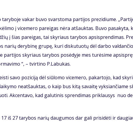
 ta­ry­bo­je va­kar bu­vo svars­to­ma par­ti­jos pre­zi­diu­me. „Par­ti­
­li­mo į vi­ce­me­ro pa­rei­gas nė­ra at­šauk­tas. Bu­vo pa­sa­ky­ta, 
ių į šias pa­rei­gas, tai sky­riaus ta­ry­bos ap­si­spren­di­mas. Pre
os na­rių de­ry­bi­nę gru­pę, ku­ri dis­ku­tuo­tų dėl dar­bo val­dan­čio­
a­me par­ti­jos sky­riaus ta­ry­bos po­sė­dy­je mes tu­rė­si­me ap­si­spręs
r­ma­vi­mo “, – tvir­ti­no P.La­bu­kas.
is­ti sa­vo po­zi­ci­ją dėl siū­lo­mo vi­ce­me­ro, pa­kar­to­jo, kad sky­
i­ky­mo ne­at­šauk­tas, o kaip bus ki­tą sa­vai­tę vyk­sian­čia­me s
uo­ti. Ak­cen­ta­vo, kad ga­lu­ti­nis spren­di­mas pri­klau­sys nuo de
 17 iš 27 ta­ry­bos na­rių dau­gu­mos dar ga­li pri­si­dė­ti ir dau­gi