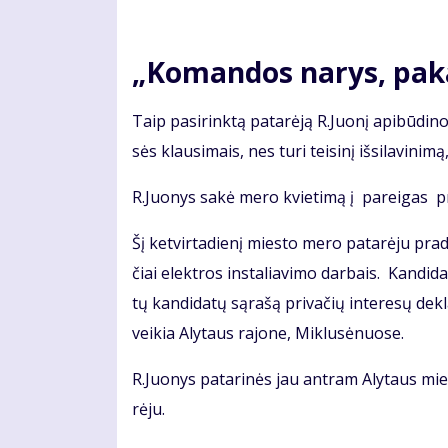
„Ko­man­dos na­rys, pa­ka
Taip pa­si­rink­tą pa­ta­rė­ją R.Juo­nį api­bū­di­
sės klau­si­mais, nes tu­ri tei­si­nį iš­si­la­vi­ni­
R.Juo­nys sa­kė me­ro kvie­ti­mą į pa­rei­gas pr
Šį ket­vir­ta­die­nį mies­to me­ro pa­ta­rė­ju pra­
čiai elek­tros ins­ta­lia­vi­mo dar­bais. Kan­di­d
tų kan­di­da­tų są­ra­šą pri­va­čių in­te­re­sų de­k
vei­kia Aly­taus ra­jo­ne, Mik­lu­sė­nuo­se.
R.Juo­nys pa­ta­ri­nės jau ant­ram Aly­taus mies
rė­ju.