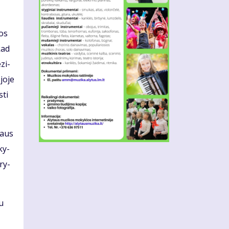
jos
kad
­zi­
jo­je
­ti
riaus
ky­
­ry­
au