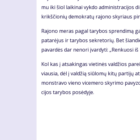
mu iki šiol lai­ki­nai vyk­do administracijos di
krikš­čio­nių de­mok­ra­tų ra­jo­no sky­riaus pir
Ra­jo­no me­ras pa­gal ta­ry­bos spren­di­mą ga­li t
pa­ta­rė­jus ir ta­ry­bos sek­re­to­rių. Bet šian­
pa­var­dės dar ne­no­ri įvar­dy­ti: „Ren­kuo­si iš t
Kol kas į at­sa­kin­gas vie­ti­nės val­džios pa­re
viau­sia, dėl į val­džią siū­lo­mų ki­tų par­ti­jų 
monst­ra­vo vie­no vi­ce­me­ro sky­ri­mo pa­vyz­
ci­jos ta­ry­bos po­sė­dy­je.