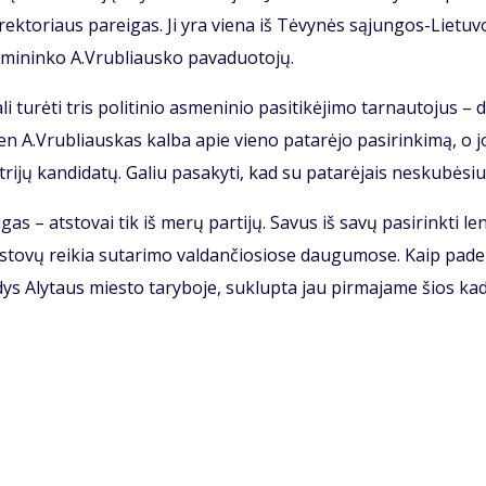
rekto­riaus pa­rei­gas. Ji yra vie­na iš Tė­vy­nės są­jun­gos-Lie­tu­
­mi­nin­ko A.Vrub­liaus­ko pa­va­duo­to­jų.
u­rė­ti tris po­li­ti­nio as­me­ni­nio pa­si­ti­kė­ji­mo tar­nau­to­jus – 
dien A.Vrub­liaus­kas kal­ba apie vie­no pa­ta­rė­jo pa­si­rin­ki­mą, o j
ri­jų kan­di­da­tų. Ga­liu pa­sa­ky­ti, kad su pa­ta­rė­jais ne­sku­bė­siu
i­gas – atstovai tik iš me­rų par­ti­jų. Sa­vus iš sa­vų pa­si­rink­ti le
at­sto­vų rei­kia su­ta­ri­mo val­dan­čio­sio­se dau­gu­mo­se. Kaip pa­de
dys Aly­taus mies­to ta­ry­bo­je, su­klup­ta jau pir­ma­ja­me šios ka