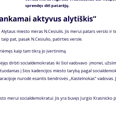
spren­dęs dėl pa­ta­rė­jų.
n­ka­mai ak­ty­vus aly­tiš­kis“
no Aly­taus mies­to me­ras N.Ce­siu­lis. Jis me­rui pa­tars ver­slo ir t
mą, taip pat, pa­sak N.Ce­siu­lio, pa­tir­ties ver­sle.
i­ėmęs kaip tam tik­rą jo įver­ti­ni­mą.
dė­jęs dirb­ti so­cial­de­mok­ra­tas iki šiol va­do­va­vo įmo­nei, už­si­i
a­tuo­da­mas į šios ka­den­ci­jos mies­to ta­ry­bą pa­gal so­cial­de­mok
la­ra­ci­jo­je nu­ro­dė esan­tis ben­dro­vės „Kas­tel­no­kas“ va­do­vas. J
­to me­rui so­cial­de­mok­ra­tui. Jis yra bu­vęs Jur­gio Kras­nic­ko p