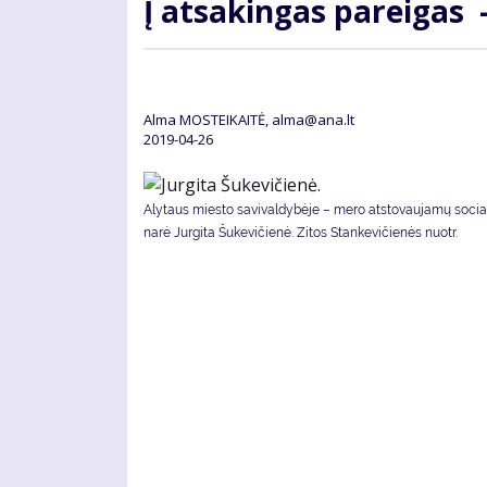
Į at­sa­kin­gas pa­rei­gas
Alma MOSTEIKAITĖ, alma@ana.lt
2019-04-26
Alytaus miesto savivaldybėje – mero atstovaujamų soci
narė Jurgita Šukevičienė. Zitos Stankevičienės nuotr.