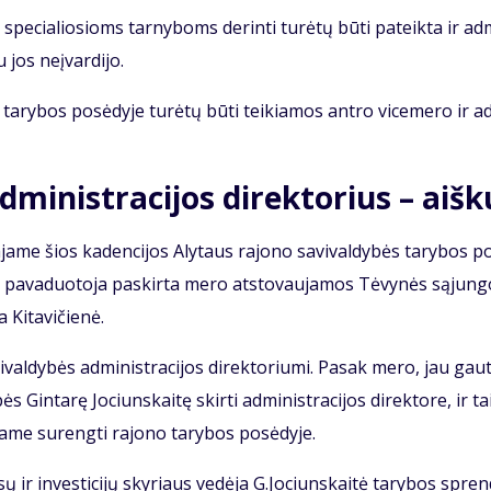
ę spe­cia­lio­sioms tar­ny­boms de­rin­ti tu­rė­tų bū­ti pa­teik­ta ir ad­
u jos ne­įvar­di­jo.
ry­bos po­sė­dy­je tu­rė­tų bū­ti tei­kia­mos an­tro vi­ce­me­ro ir a
d­mi­nist­ra­ci­jos di­rek­to­rius – aiš­
a­me šios ka­den­ci­jos Aly­taus ra­jo­no sa­vi­val­dy­bės ta­ry­bos p
ko pa­va­duo­to­ja pa­skir­ta me­ro at­sto­vau­ja­mos Tė­vy­nės są­jun­
Ki­ta­vi­čie­nė.
val­dy­bės ad­mi­nist­ra­ci­jos di­rek­to­riu­mi. Pa­sak me­ro, jau gau
s Gin­ta­rę Jo­ciuns­kai­tę skir­ti ad­mi­nist­ra­ci­jos di­rek­to­re, ir ta
a­me su­reng­ti ra­jo­no ta­ry­bos po­sė­dy­je.
­sų ir in­ves­ti­ci­jų sky­riaus ve­dė­ja G.Jo­ciuns­kai­tė ta­ry­bos spren­