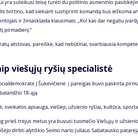
yra su­tei­ku­si tei­sę tu­rė­ti du po­li­ti­nio as­me­ni­nio pa­si­ti­kė­ji
u­lis tvir­ti­no, kad sie­kiant su­stip­rin­ti ko­man­dą bus ieš­ko­ma a
n­to­jais ir ži­niask­lai­da klau­si­mais: „Kol kas dar ne­ga­liu įvar­dy
į pir­ma­die­nį.“
a­tų at­sto­vas, pa­reiš­kė, kad ne­bū­ti­nai, svar­biau­sia kom­pe­te
ip vie­šų­jų ry­šių spe­cia­lis­tė
i so­cial­de­mok­ra­tė J.Šu­ke­vi­čie­nė į pa­rei­gas bu­vo pa­skir­ta pir­
ba­lan­džio 18-ąją.
ė, svei­ka­tos ap­sau­ga, vie­šie­ji, už­sie­nio ry­šiai, kul­tū­ra, spor­t
aug prieš tre­jus me­tus yra bu­vu­si tuo­me­čio Vie­šų­jų ir už­sie­ni
 iš­ėjo dirb­ti aly­tiš­kio Sei­mo na­rio Ju­liaus Sa­ba­taus­ko pa­ta­rė­j