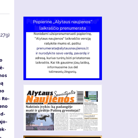
3279)
jo
sė­
­mos
ną
­mo
s Ro­
e­no
ad­
­jo­
rek­
­