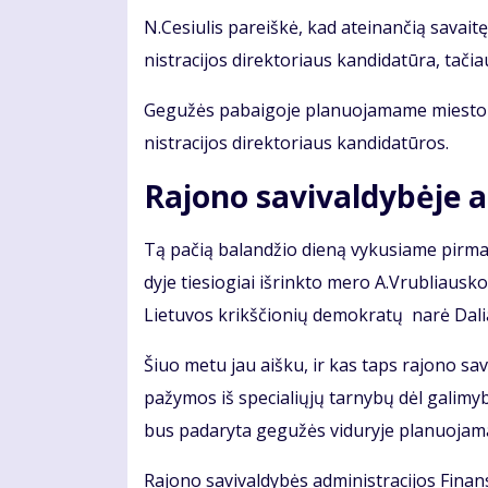
N.Ce­siu­lis pa­reiš­kė, kad at­ei­nan­čią sa­vai­t
nist­ra­ci­jos di­rek­to­riaus kan­di­da­tū­ra, ta­čia
Ge­gu­žės pabaigoje pla­nuo­ja­ma­me mies­to ta­
nist­ra­ci­jos di­rek­to­riaus kan­di­da­tū­ros.
Ra­jo­no sa­vi­val­dy­bė­je a
Tą pa­čią ba­lan­džio die­ną vy­ku­sia­me pir­ma­j
dy­je tie­sio­giai iš­rink­to me­ro A.Vrub­liaus­
Lie­tu­vos krikš­čio­nių de­mok­ra­tų na­rė Da­lia 
Šiuo me­tu jau aiš­ku, ir kas taps ra­jo­no sa­vi­
pa­žy­mos iš spe­cia­lių­jų tar­ny­bų dėl ga­li­my­bė
bus pa­da­ry­ta ge­gu­žės vi­du­ry­je pla­nuo­ja­m
Ra­jo­no sa­vi­val­dy­bės ad­mi­nist­ra­ci­jos Fi­nan