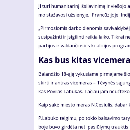
Ji tu­ri hu­ma­ni­ta­ri­nį iš­si­la­vi­ni­mą ir vie­šo
mo sta­ža­vo­si už­sie­ny­je, Pran­cū­zi­jo­je, In­di
„Pir­mo­sio­mis dar­bo die­no­mis sa­vi­val­dy­bė­j
su­si­pa­žin­ti ir įsi­gi­lin­ti rei­kia lai­ko. Tik­
par­ti­jos ir val­dan­čio­sios ko­a­li­ci­jos pro­gra­
Kas bus ki­tas vi­ce­me­r
Ba­lan­džio 18-ąją vy­ku­sia­me pir­ma­ja­me šios
skir­ti ir ant­ras vi­ce­me­ras – Tė­vy­nės są­ju
kas Po­vi­las La­bu­kas. Ta­čiau jam ne­už­te­ko t
Kaip sa­kė mies­to me­ras N.Ce­siu­lis, da­bar kon
P.La­bu­ko tei­gi­mu, po to­kio bal­sa­vi­mo ta­ry­
bo­je bu­vo girdėta net pa­siū­ly­mų trauk­tis iš