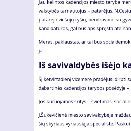
Jau ke­lin­tos ka­den­ci­jos mies­to ta­ry­ba me­rui 
vals­ty­bės tar­nau­to­jus – pa­ta­rė­jus. N.Ce­si
pa­ta­rė­jo vie­šų­jų ry­šių, ben­dra­vi­mo su gy­ve
kan­di­da­tū­ros, gal bus ap­si­spręs­ta at­ei­nan­t
Me­ras, pa­klaus­tas, ar tai bus so­cial­de­mok­r
ja.
Iš sa­vi­val­dy­bės iš­ėjo ka
Šį ket­vir­ta­die­nį vi­ce­me­re pra­dė­ju­si dirb­t
dabartinės kadencijos ta­ry­bos po­sė­dy­je – 
Jos ku­ruo­ja­mos sri­tys – švie­ti­mas, so­cia­li­n
J.Šu­ke­vi­čie­nė mies­to sa­vi­val­dy­bė­je maž­d
šių sky­riaus vy­riau­si­ą­ja spe­cia­lis­te. Pas­kui