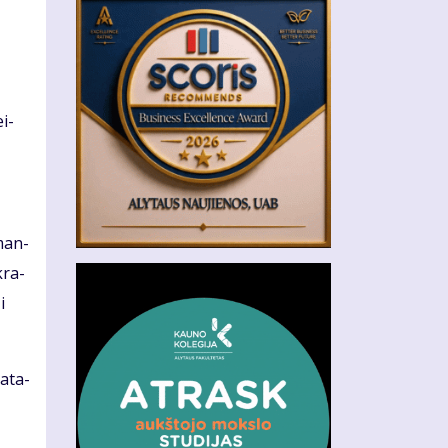
ei­
­man­
­ra­
i
a­ta­