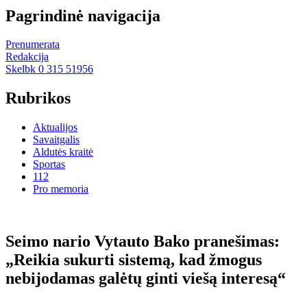
Pagrindinė navigacija
Prenumerata
Redakcija
Skelbk 0 315 51956
Rubrikos
Aktualijos
Savaitgalis
Aldutės kraitė
Sportas
112
Pro memoria
Seimo nario Vytauto Bako pranešimas:
„Reikia sukurti sistemą, kad žmogus
nebijodamas galėtų ginti viešą interesą“