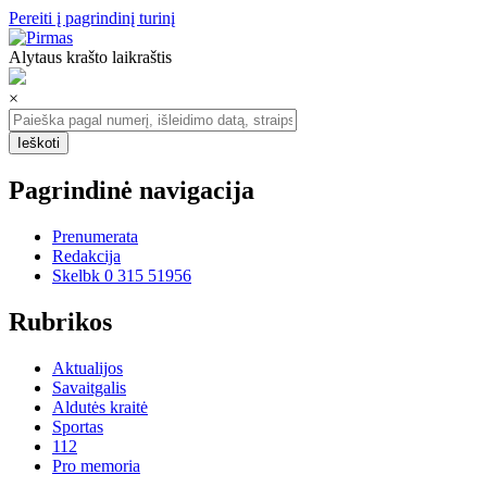
Pereiti į pagrindinį turinį
Alytaus krašto laikraštis
×
Pagrindinė navigacija
Prenumerata
Redakcija
Skelbk 0 315 51956
Rubrikos
Aktualijos
Savaitgalis
Aldutės kraitė
Sportas
112
Pro memoria