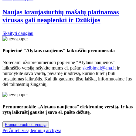
Naujas kraujasiurbių mašalų platinamas
virusas gali neaplenkti ir Dzūkijos
Skaityti daugiau
Popierinė "Alytaus naujienos" laikraščio prenumerata
Norėdami užsiprenumeruoti popierinę "Alytaus naujienos"
laikraščio versiją rašykite mums el. paštu:
skelbimai@ana.lt
ir
nurodykite savo vardą, pavardę ir adresą, kuriuo turėtų būti
pristatomas laikraštis. Kai tik gausime jūsų laišką, informuosime Jus
dėl tolimesnių žingsnių.
Prenumeruokite „Alytaus naujienos” elektroninę versiją. Ir kas
rytą laikraštį gausite į savo el. pašto dėžutę.
Prenumeruoti el. versiją
Peržiūrėti visą leidinių archyvą