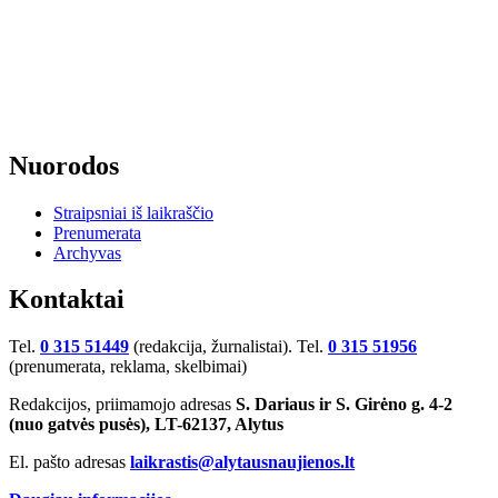
Nuorodos
Straipsniai iš laikraščio
Prenumerata
Archyvas
Kontaktai
Tel.
0 315 51449
(redakcija, žurnalistai). Tel.
0 315 51956
(prenumerata, reklama, skelbimai)
Redakcijos, priimamojo adresas
S. Dariaus ir S. Girėno g. 4-2
(nuo gatvės pusės), LT-62137, Alytus
El. pašto adresas
laikrastis@alytausnaujienos.lt