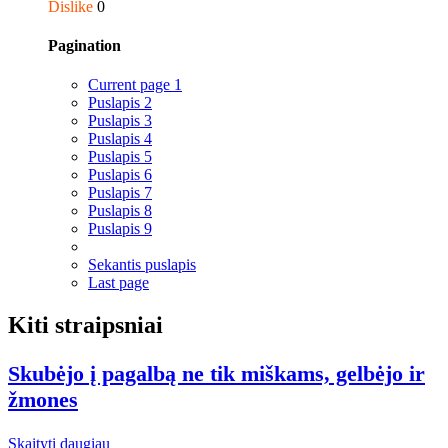
Dislike
0
Pagination
Current page
1
Puslapis
2
Puslapis
3
Puslapis
4
Puslapis
5
Puslapis
6
Puslapis
7
Puslapis
8
Puslapis
9
Sekantis puslapis
Last page
Kiti straipsniai
Skubėjo į pagalbą ne tik miškams, gelbėjo ir
žmones
Skaityti daugiau