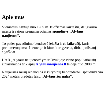
Apie mus
Vienintelis Alytuje nuo 1989 m. leidžiamas laikraštis, daugiausia
mieste ir rajone prenumeruojamas
spaudinys „Alytaus
naujienos“.
To paties pavadinimo bendrovė leidžia ir
el. laikraštį,
kuris
prenumeruojamas Lietuvoje ir kitur, kur gyvena, dirba, poilsiauja
alytiškiai.
UAB „Alytaus naujienos“ yra ir Dzūkijoje vieno populiariausių
žiniasklaidos tinklapių
Alytausnaujienos.lt
leidėja nuo 2000 m.
Naujausias mūsų redakcijos ir kūrybinių bendradarbių spaudinys yra
2024 metais pradėtas leisti
„Alytaus žurnalas“.