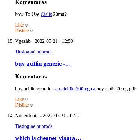
Komentaras
how To Use
Cialis
20mg?
Like
0
Dislike
0
Vgezhb
- 2022-05-21 - 12:53
Tiesioginė nuoroda
buy acillin generic -…
Komentaras
buy acillin generic -
ampicillin 500mg ca
buy cialis 20mg pills
Like
0
Dislike
0
NndenInoth
- 2022-05-21 - 02:51
Tiesioginė nuoroda
which is cheaper viagra…