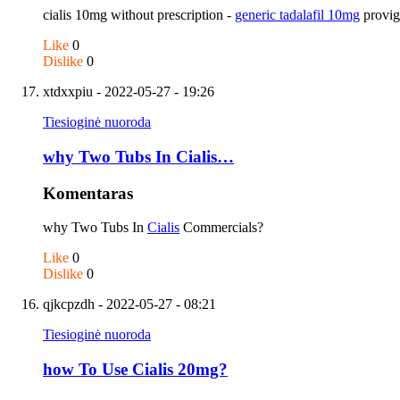
cialis 10mg without prescription -
generic tadalafil 10mg
provig
Like
0
Dislike
0
xtdxxpiu
- 2022-05-27 - 19:26
Tiesioginė nuoroda
why Two Tubs In Cialis…
Komentaras
why Two Tubs In
Cialis
Commercials?
Like
0
Dislike
0
qjkcpzdh
- 2022-05-27 - 08:21
Tiesioginė nuoroda
how To Use Cialis 20mg?