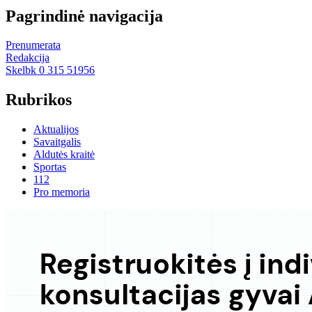
Pagrindinė navigacija
Prenumerata
Redakcija
Skelbk 0 315 51956
Rubrikos
Aktualijos
Savaitgalis
Aldutės kraitė
Sportas
112
Pro memoria