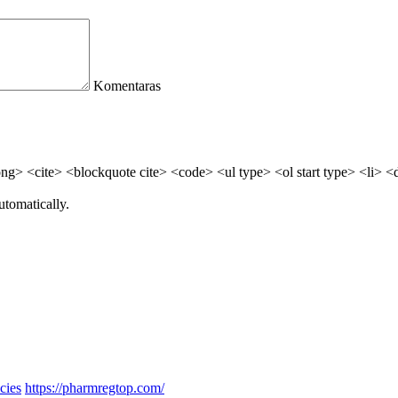
Komentaras
> <cite> <blockquote cite> <code> <ul type> <ol start type> <li> <
utomatically.
cies
https://pharmregtop.com/