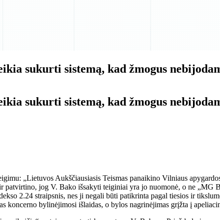
kia sukurti sistemą, kad žmogus nebijodama
kia sukurti sistemą, kad žmogus nebijodama
teigimu: „Lietuvos Aukščiausiasis Teismas panaikino Vilniaus apygardo
 patvirtino, jog V. Bako išsakyti teiginiai yra jo nuomonė, o ne „MG Bal
 2.24 straipsnis, nes ji negali būti patikrinta pagal tiesios ir tikslumo
tas koncerno bylinėjimosi išlaidas, o bylos nagrinėjimas grįžta į apeliacin