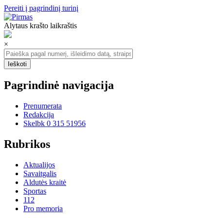
Pereiti į pagrindinį turinį
Alytaus krašto laikraštis
×
Pagrindinė navigacija
Prenumerata
Redakcija
Skelbk 0 315 51956
Rubrikos
Aktualijos
Savaitgalis
Aldutės kraitė
Sportas
112
Pro memoria