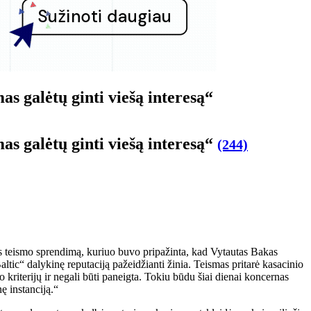
s galėtų ginti viešą interesą“
s galėtų ginti viešą interesą“
(244)
s teismo sprendimą, kuriuo buvo pripažinta, kad Vytautas Bakas
tic“ dalykinę reputaciją pažeidžianti žinia. Teismas pritarė kasacinio
 kriterijų ir negali būti paneigta. Tokiu būdu šiai dienai koncernas
ę instanciją.“