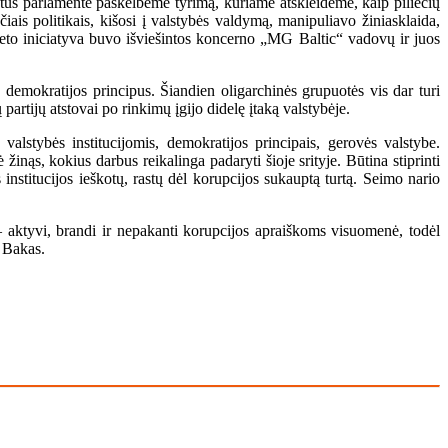
tus parlamente paskelbėme tyrimą, kuriame atskleidėme, kaip piliečių
iais politikais, kišosi į valstybės valdymą, manipuliavo žiniasklaida,
to iniciatyva buvo išviešintos koncerno „MG Baltic“ vadovų ir juos
s demokratijos principus. Šiandien oligarchinės grupuotės vis dar turi
partijų atstovai po rinkimų įgijo didelę įtaką valstybėje.
lstybės institucijomis, demokratijos principais, gerovės valstybe.
žinąs, kokius darbus reikalinga padaryti šioje srityje. Būtina stiprinti
 institucijos ieškotų, rastų dėl korupcijos sukauptą turtą. Seimo nario
 – aktyvi, brandi ir nepakanti korupcijos apraiškoms visuomenė, todėl
. Bakas.