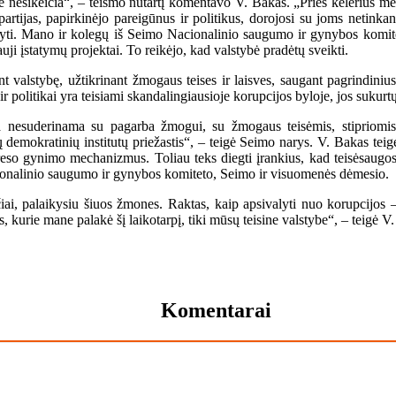
nesikeičia“, – teismo nutartį komentavo V. Bakas. „Prieš kelerius me
rtijas, papirkinėjo pareigūnus ir politikus, dorojosi su joms netinkanč
yti. Mano ir kolegų iš Seimo Nacionalinio saugumo ir gynybos komite
i įstatymų projektai. To reikėjo, kad valstybė pradėtų sveikti.
t valstybę, užtikrinant žmogaus teises ir laisves, saugant pagrindiniu
politikai yra teisiami skandalingiausioje korupcijos byloje, jos sukurtų 
 nesuderinama su pagarba žmogui, su žmogaus teisėmis, stipriomis va
 demokratinių institutų priežastis“, – teigė Seimo narys. V. Bakas teigė 
tereso gynimo mechanizmus. Toliau teks diegti įrankius, kad teisėsaugos
ionalinio saugumo ir gynybos komiteto, Seimo ir visuomenės dėmesio.
čiai, palaikysiu šiuos žmones. Raktas, kaip apsivalyti nuo korupcijos
, kurie mane palakė šį laikotarpį, tiki mūsų teisine valstybe“, – teigė V
Komentarai