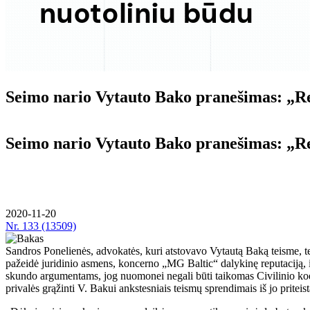
Seimo nario Vytauto Bako pranešimas: „Rei
Seimo nario Vytauto Bako pranešimas: „Rei
2020-11-20
Nr.
133 (13509)
Sandros Ponelienės, advokatės, kuri atstovavo Vytautą Baką teisme, 
pažeidė juridinio asmens, koncerno „MG Baltic“ dalykinę reputaciją, ir
skundo argumentams, jog nuomonei negali būti taikomas Civilinio kodekso
privalės grąžinti V. Bakui ankstesniais teismų sprendimais iš jo priteis