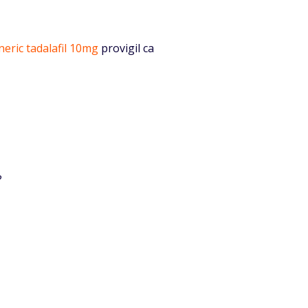
neric tadalafil 10mg
provigil ca
?