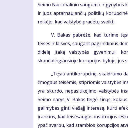
Seimo Nacionalinio saugumo ir gynybos ko
ir juos aptarnaujančių politikų korupcin
reikėjo, kad valstybė pradėtų sveikti.
V. Bakas pabrėžė, kad turime tęst
teises ir laisves, saugant pagrindinius de
didelę įtaką valstybės gyvenimui, ko
skandalingiausioje korupcijos byloje, jos s
„Tęsiu antikorupcinę, skaidrumo d
žmogaus teisėmis, stipriomis valstybės ins
yra skurdo, nepasitikėjimo valstybės inst
Seimo narys. V. Bakas teigė žinąs, kokius d
galimybes ginti viešąjį interesą, kurti ef
įrankius, kad teisėsaugos institucijos ie
ypač svarbu, kad stambios korupcijos atv