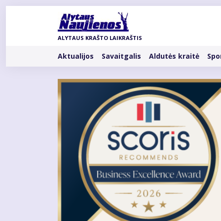
Pereiti
į
pagrindinį
ALYTAUS KRAŠTO LAIKRAŠTIS
turinį
Rubrikos
Aktualijos
Savaitgalis
Aldutės kraitė
Spo