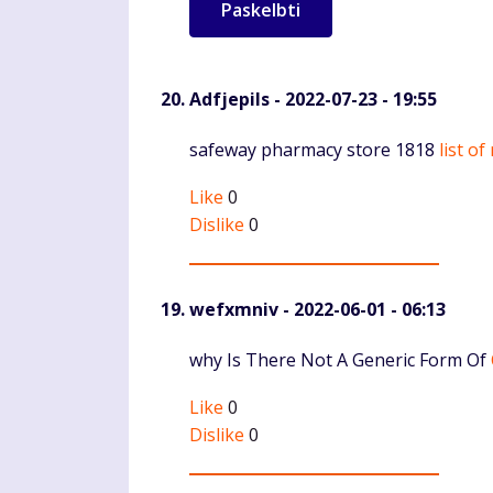
Adfjepils
- 2022-07-23 - 19:55
Komentaras
safeway pharmacy store 1818
list o
Like
0
Dislike
0
wefxmniv
- 2022-06-01 - 06:13
Komentaras
why Is There Not A Generic Form Of
Like
0
Dislike
0