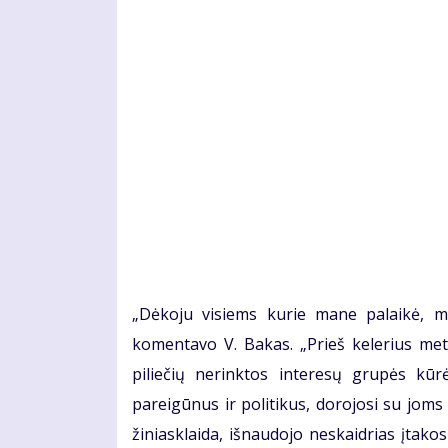
„Dėkoju visiems kurie mane palaikė, ma
komentavo V. Bakas. „Prieš kelerius me
piliečių nerinktos interesų grupės kūr
pareigūnus ir politikus, dorojosi su joms 
žiniasklaida, išnaudojo neskaidrias įtak