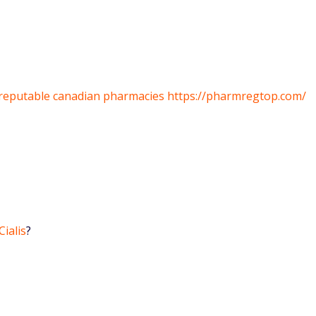
f reputable canadian pharmacies
https://pharmregtop.com/
Cialis
?