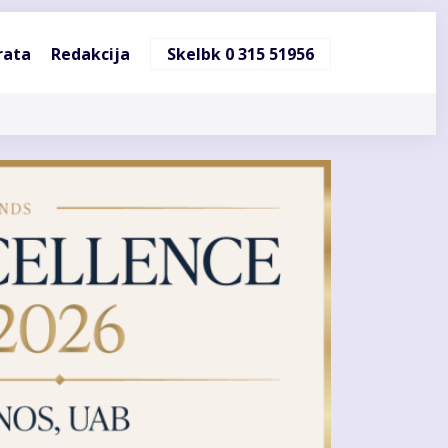
ndinė
rata
Redakcija
Skelbk 0 315 51956
cija