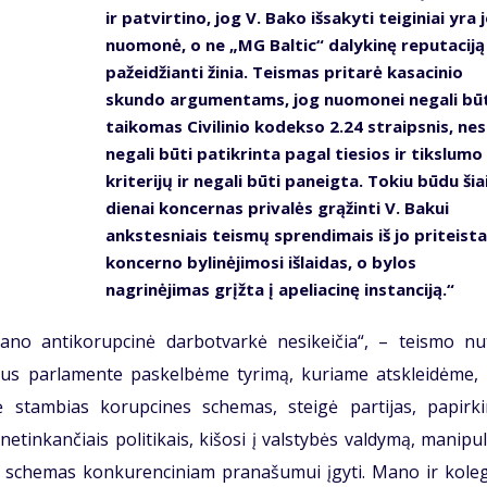
ir patvirtino, jog V. Bako išsakyti teiginiai yra 
nuomonė, o ne „MG Baltic“ dalykinę reputaciją
pažeidžianti žinia. Teismas pritarė kasacinio
skundo argumentams, jog nuomonei negali būt
taikomas Civilinio kodekso 2.24 straipsnis, nes 
negali būti patikrinta pagal tiesios ir tikslumo
kriterijų ir negali būti paneigta. Tokiu būdu šia
dienai koncernas privalės grąžinti V. Bakui
ankstesniais teismų sprendimais iš jo priteist
koncerno bylinėjimosi išlaidas, o bylos
nagrinėjimas grįžta į apeliacinę instanciją.“
no antikorupcinė darbotvarkė nesikeičia“, – teismo nut
tus parlamente paskelbėme tyrimą, kuriame atskleidėme, 
ė stambias korupcines schemas, steigė partijas, papirki
netinkančiais politikais, kišosi į valstybės valdymą, manipu
os schemas konkurenciniam pranašumui įgyti. Mano ir koleg