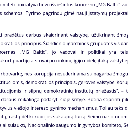
miteto iniciatyva buvo išviešintos koncerno „MG Baltic“ va
ės schemos. Tyrimo pagrindu gimė nauji įstatymų projektai
i pradėtus darbus skaidrinant valstybę, užtikrinant žmo
mokratijos principus. Šiandien oligarchinės grupuotės vis dar
ncernas „MG Baltic“, jo vadovai ir politikai yra teis
ukurtų partijų atstovai po rinkimų įgijo didelę įtaką valstybėj
arbotvarkę, nes korupcija nesuderinama su pagarba žmogui
titucijomis, demokratijos principais, gerovės valstybe. Koru
itucijomis ir silpnų demokratinių institutų priežastis“, – 
arbus reikalinga padaryti šioje srityje. Būtina stiprinti pil
ektyvius viešojo intereso gynimo mechanizmus. Toliau teks d
škotų, rastų dėl korupcijos sukauptą turtą. Seimo nario nuo
ejai sulauktų Nacionalinio saugumo ir gynybos komiteto, S