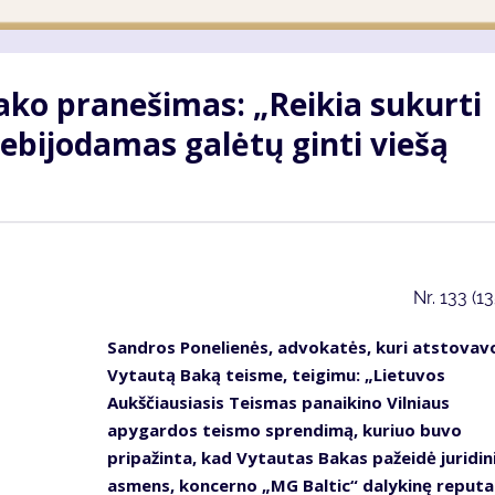
ako pranešimas: „Reikia sukurti
ebijodamas galėtų ginti viešą
Nr.
133 (1
Sandros Ponelienės, advokatės, kuri atstovav
Vytautą Baką teisme, teigimu: „Lietuvos
Aukščiausiasis Teismas panaikino Vilniaus
apygardos teismo sprendimą, kuriuo buvo
pripažinta, kad Vytautas Bakas pažeidė juridin
asmens, koncerno „MG Baltic“ dalykinę reputac