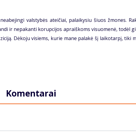
neabejingi valstybės ateičiai, palaikysiu šiuos žmones. Ra
randi ir nepakanti korupcijos apraiškoms visuomenė, todėl g
ziciją. Dėkoju visiems, kurie mane palakė šį laikotarpį, tiki
Komentarai