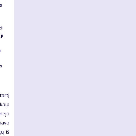
jo
i
ji
i
as
artį
kaip
nėjo
liavo
ų iš