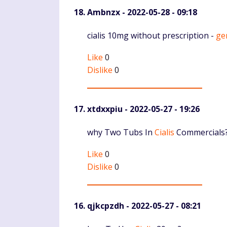
Ambnzx
- 2022-05-28 - 09:18
Komentaras
cialis 10mg without prescription -
ge
Like
0
Dislike
0
xtdxxpiu
- 2022-05-27 - 19:26
Komentaras
why Two Tubs In
Cialis
Commercials
Like
0
Dislike
0
qjkcpzdh
- 2022-05-27 - 08:21