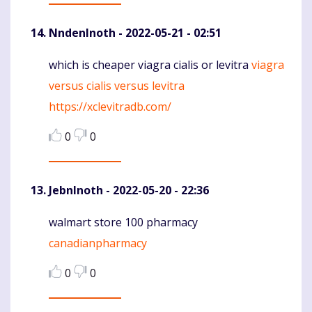
NndenInoth
- 2022-05-21 - 02:51
which is cheaper viagra cialis or levitra
viagra
Komentaras
versus cialis versus levitra
https://xclevitradb.com/
0
0
JebnInoth
- 2022-05-20 - 22:36
walmart store 100 pharmacy
Komentaras
canadianpharmacy
0
0