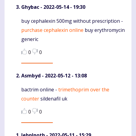
Ghybac
- 2022-05-14 - 19:30
buy cephalexin 500mg without prescription -
Komentaras
purchase cephalexin online
buy erythromycin
generic
0
0
Asmbyd
- 2022-05-12 - 13:08
bactrim online -
trimethoprim over the
Komentaras
counter
sildenafil uk
0
0
JebnInoth
- 2022-05-11 - 15:29