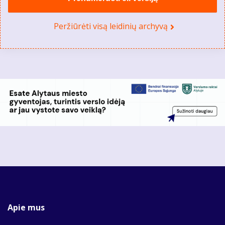
Peržiūrėti visą leidinių archyvą
Apie mus