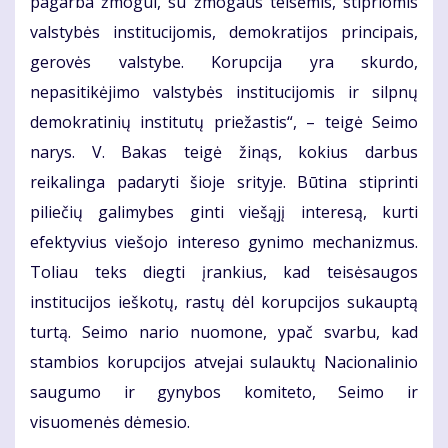
pagarba žmogui, su žmogaus teisėmis, stipriomis
valstybės institucijomis, demokratijos principais,
gerovės valstybe. Korupcija yra skurdo,
nepasitikėjimo valstybės institucijomis ir silpnų
demokratinių institutų priežastis“, – teigė Seimo
narys. V. Bakas teigė žinąs, kokius darbus
reikalinga padaryti šioje srityje. Būtina stiprinti
piliečių galimybes ginti viešąjį interesą, kurti
efektyvius viešojo intereso gynimo mechanizmus.
Toliau teks diegti įrankius, kad teisėsaugos
institucijos ieškotų, rastų dėl korupcijos sukauptą
turtą. Seimo nario nuomone, ypač svarbu, kad
stambios korupcijos atvejai sulauktų Nacionalinio
saugumo ir gynybos komiteto, Seimo ir
visuomenės dėmesio.