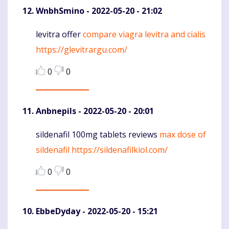
WnbhSmino
- 2022-05-20 - 21:02
levitra offer
compare viagra levitra and cialis
Komentaras
https://glevitrargu.com/
0
0
Anbnepils
- 2022-05-20 - 20:01
sildenafil 100mg tablets reviews
max dose of
Komentaras
sildenafil
https://sildenafilkiol.com/
0
0
EbbeDyday
- 2022-05-20 - 15:21