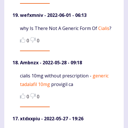
wefxmniv
- 2022-06-01 - 06:13
why Is There Not A Generic Form Of
Cialis
?
Komentaras
0
0
Ambnzx
- 2022-05-28 - 09:18
cialis 10mg without prescription -
generic
Komentaras
tadalafil 10mg
provigil ca
0
0
xtdxxpiu
- 2022-05-27 - 19:26