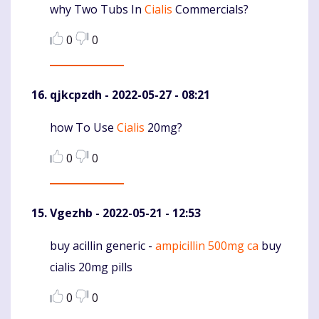
why Two Tubs In
Cialis
Commercials?
Komentaras
0
0
qjkcpzdh
- 2022-05-27 - 08:21
how To Use
Cialis
20mg?
Komentaras
0
0
Vgezhb
- 2022-05-21 - 12:53
buy acillin generic -
ampicillin 500mg ca
buy
Komentaras
cialis 20mg pills
0
0