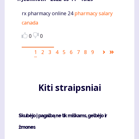
rx pharmacy online 24
pharmacy salary
Komentaras
canada
0
0
Pagination
Current
1
Puslapis
2
Puslapis
3
Puslapis
4
Puslapis
5
Puslapis
6
Puslapis
7
Puslapis
8
Puslapis
9
Sekantis
Last
page
puslapis
page
Kiti straipsniai
Skubėjo į pagalbą ne tik miškams, gelbėjo ir
žmones