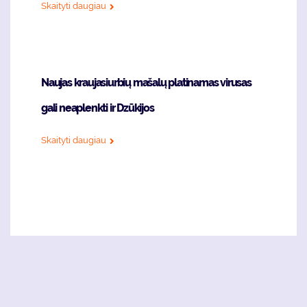
Skaityti daugiau
Naujas kraujasiurbių mašalų platinamas virusas
gali neaplenkti ir Dzūkijos
Skaityti daugiau