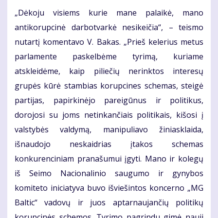
„Dėkoju visiems kurie mane palaikė, mano
antikorupcinė darbotvarkė nesikeičia“, – teismo
nutartį komentavo V. Bakas. „Prieš kelerius metus
parlamente paskelbėme tyrimą, kuriame
atskleidėme, kaip piliečių nerinktos interesų
grupės kūrė stambias korupcines schemas, steigė
partijas, papirkinėjo pareigūnus ir politikus,
dorojosi su joms netinkančiais politikais, kišosi į
valstybės valdymą, manipuliavo žiniasklaida,
išnaudojo neskaidrias įtakos schemas
konkurenciniam pranašumui įgyti. Mano ir kolegų
iš Seimo Nacionalinio saugumo ir gynybos
komiteto iniciatyva buvo išviešintos koncerno „MG
Baltic“ vadovų ir juos aptarnaujančių politikų
korupcinės schemos. Tyrimo pagrindu gimė nauji