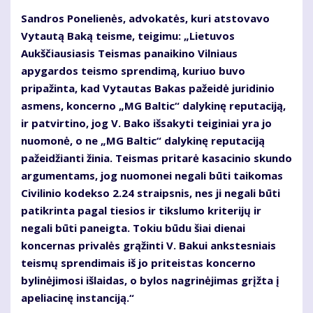
Sandros Ponelienės, advokatės, kuri atstovavo
Vytautą Baką teisme, teigimu: „Lietuvos
Aukščiausiasis Teismas panaikino Vilniaus
apygardos teismo sprendimą, kuriuo buvo
pripažinta, kad Vytautas Bakas pažeidė juridinio
asmens, koncerno „MG Baltic“ dalykinę reputaciją,
ir patvirtino, jog V. Bako išsakyti teiginiai yra jo
nuomonė, o ne „MG Baltic“ dalykinę reputaciją
pažeidžianti žinia. Teismas pritarė kasacinio skundo
argumentams, jog nuomonei negali būti taikomas
Civilinio kodekso 2.24 straipsnis, nes ji negali būti
patikrinta pagal tiesios ir tikslumo kriterijų ir
negali būti paneigta. Tokiu būdu šiai dienai
koncernas privalės grąžinti V. Bakui ankstesniais
teismų sprendimais iš jo priteistas koncerno
bylinėjimosi išlaidas, o bylos nagrinėjimas grįžta į
apeliacinę instanciją.“