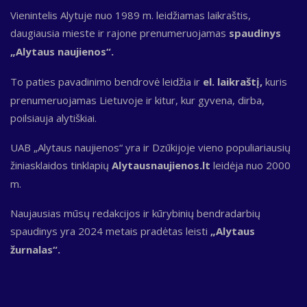
Vienintelis Alytuje nuo 1989 m. leidžiamas laikraštis,
daugiausia mieste ir rajone prenumeruojamas
spaudinys
„Alytaus naujienos“.
To paties pavadinimo bendrovė leidžia ir
el. laikraštį,
kuris
prenumeruojamas Lietuvoje ir kitur, kur gyvena, dirba,
poilsiauja alytiškiai.
UAB „Alytaus naujienos“ yra ir Dzūkijoje vieno populiariausių
žiniasklaidos tinklapių
Alytausnaujienos.lt
leidėja nuo 2000
m.
Naujausias mūsų redakcijos ir kūrybinių bendradarbių
spaudinys yra 2024 metais pradėtas leisti
„Alytaus
žurnalas“.