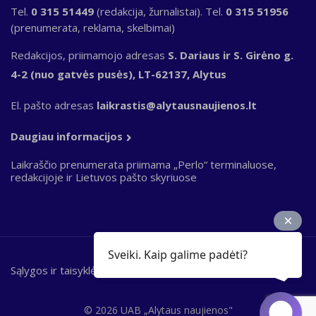
Tel.
0 315 51449
(redakcija, žurnalistai). Tel.
0 315 51956
(prenumerata, reklama, skelbimai)
Redakcijos, priimamojo adresas
S. Dariaus ir S. Girėno g.
4-2 (nuo gatvės pusės), LT-62137, Alytus
El. pašto adresas
laikrastis@alytausnaujienos.lt
Daugiau informacijos
Laikraščio prenumerata priimama „Perlo“ terminaluose,
redakcijoje ir Lietuvos pašto skyriuose
Sveiki. Kaip galime padėti?
Sąlygos ir taisyklės
Bottom
footer
© 2026 UAB „Alytaus naujienos"