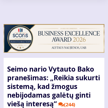
Pereiti
į
pagrindinį
turinį
Seimo nario Vytauto Bako
pranešimas: „Reikia sukurti
sistemą, kad žmogus
nebijodamas galėtų ginti
viešą interesą“
(244)