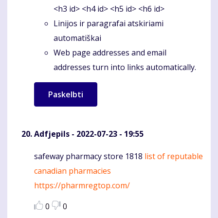
<h3 id> <h4 id> <h5 id> <h6 id>
Linijos ir paragrafai atskiriami
automatiškai
Web page addresses and email
addresses turn into links automatically.
Adfjepils
- 2022-07-23 - 19:55
safeway pharmacy store 1818
list of reputable
Komentaras
canadian pharmacies
https://pharmregtop.com/
0
0