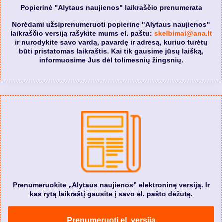
Popierinė "Alytaus naujienos" laikraščio prenumerata
Norėdami užsiprenumeruoti popierinę "Alytaus naujienos"
laikraščio versiją rašykite mums el. paštu:
skelbimai@ana.lt
ir nurodykite savo vardą, pavardę ir adresą, kuriuo turėtų
būti pristatomas laikraštis. Kai tik gausime jūsų laišką,
informuosime Jus dėl tolimesnių žingsnių.
Prenumeruokite „Alytaus naujienos” elektroninę versiją. Ir
kas rytą laikraštį gausite į savo el. pašto dėžutę.
Prenumeruoti el. versiją