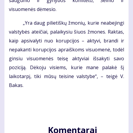
saugumo ir gynybos komiteto, Seimo ir
visuomenės dėmesio.
„Yra daug pilietiškų žmonių, kurie neabejingi
valstybės ateičiai, palaikysiu šiuos žmones. Raktas,
kaip apsivalyti nuo korupcijos – aktyvi, brandi ir
nepakanti korupcijos apraiškoms visuomenė, todėl
ginsiu visuomenės teisę aktyviai išsakyti savo
poziciją. Dėkoju visiems, kurie mane palakė šį
laikotarpį, tiki mūsų teisine valstybe“, – teigė V.
Bakas.
Komentarai