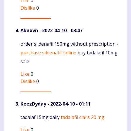
Like
0
Dislike
0
Akabvn
- 2022-04-10 - 03:47
order sildenafil 150mg without prescription -
Komentaras
purchase sildenafil online
buy tadalafil 10mg
sale
Like
0
Dislike
0
KeezDyday
- 2022-04-10 - 01:11
tadalafil 5mg daily
tadalafil cialis 20 mg
Komentaras
Like
0