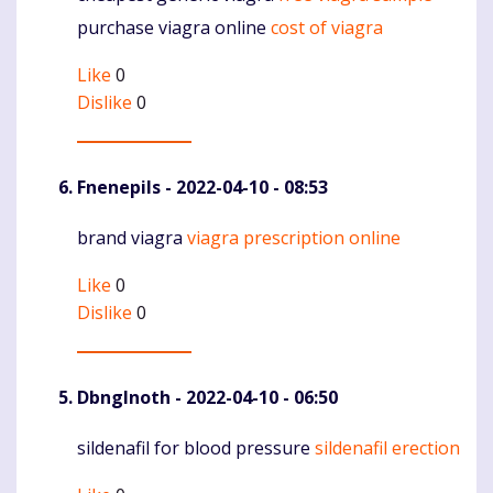
purchase viagra online
cost of viagra
Like
0
Dislike
0
Fnenepils
- 2022-04-10 - 08:53
brand viagra
viagra prescription online
Komentaras
Like
0
Dislike
0
DbngInoth
- 2022-04-10 - 06:50
sildenafil for blood pressure
sildenafil erection
Komentaras