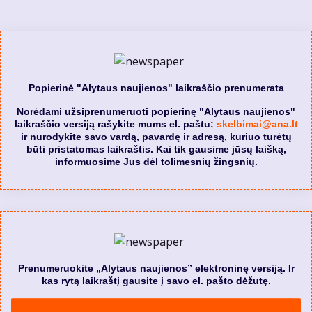
Popierinė "Alytaus naujienos" laikraščio prenumerata
Norėdami užsiprenumeruoti popierinę "Alytaus naujienos"
laikraščio versiją rašykite mums el. paštu:
skelbimai@ana.lt
ir nurodykite savo vardą, pavardę ir adresą, kuriuo turėtų
būti pristatomas laikraštis. Kai tik gausime jūsų laišką,
informuosime Jus dėl tolimesnių žingsnių.
Prenumeruokite „Alytaus naujienos” elektroninę versiją. Ir
kas rytą laikraštį gausite į savo el. pašto dėžutę.