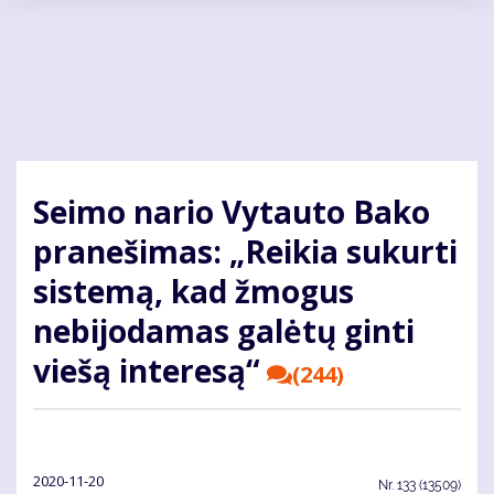
Pereiti
į
pagrindinį
turinį
Seimo nario Vytauto Bako
pranešimas: „Reikia sukurti
sistemą, kad žmogus
nebijodamas galėtų ginti
viešą interesą“
(244)
2020-11-20
Nr.
133 (13509)