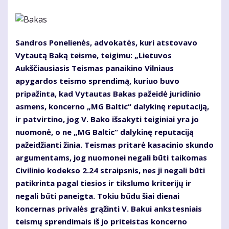
Sandros Ponelienės, advokatės, kuri atstovavo
Vytautą Baką teisme, teigimu: „Lietuvos
Aukščiausiasis Teismas panaikino Vilniaus
apygardos teismo sprendimą, kuriuo buvo
pripažinta, kad Vytautas Bakas pažeidė juridinio
asmens, koncerno „MG Baltic“ dalykinę reputaciją,
ir patvirtino, jog V. Bako išsakyti teiginiai yra jo
nuomonė, o ne „MG Baltic“ dalykinę reputaciją
pažeidžianti žinia. Teismas pritarė kasacinio skundo
argumentams, jog nuomonei negali būti taikomas
Civilinio kodekso 2.24 straipsnis, nes ji negali būti
patikrinta pagal tiesios ir tikslumo kriterijų ir
negali būti paneigta. Tokiu būdu šiai dienai
koncernas privalės grąžinti V. Bakui ankstesniais
teismų sprendimais iš jo priteistas koncerno