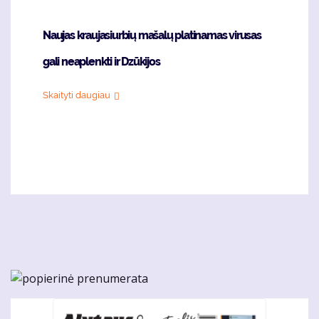
Naujas kraujasiurbių mašalų platinamas virusas
gali neaplenkti ir Dzūkijos
Skaityti daugiau