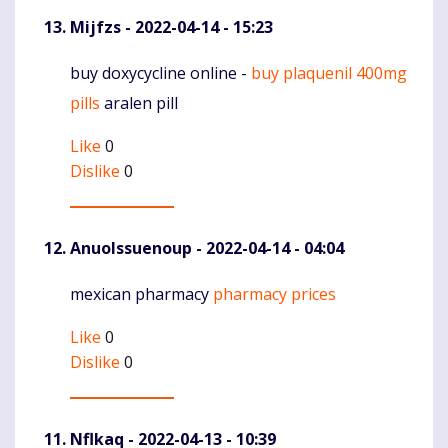
Mijfzs
- 2022-04-14 - 15:23
buy doxycycline online -
buy plaquenil 400mg
Komentaras
pills
aralen pill
Like
0
Dislike
0
AnuoIssuenoup
- 2022-04-14 - 04:04
mexican pharmacy
pharmacy prices
Komentaras
Like
0
Dislike
0
Nflkaq
- 2022-04-13 - 10:39