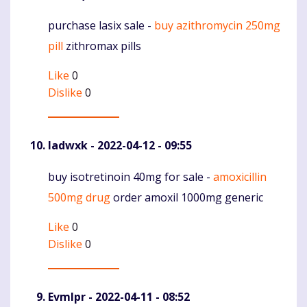
purchase lasix sale -
buy azithromycin 250mg
Komentaras
pill
zithromax pills
Like
0
Dislike
0
Iadwxk
- 2022-04-12 - 09:55
buy isotretinoin 40mg for sale -
amoxicillin
Komentaras
500mg drug
order amoxil 1000mg generic
Like
0
Dislike
0
Evmlpr
- 2022-04-11 - 08:52