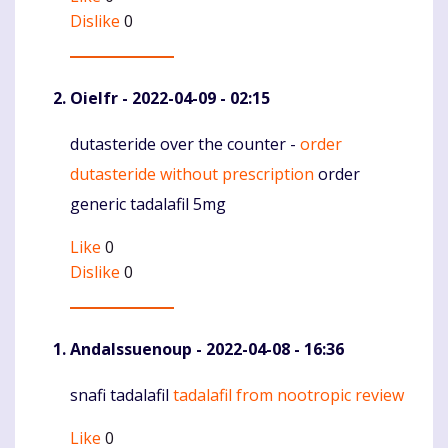
Dislike
0
Oielfr
- 2022-04-09 - 02:15
dutasteride over the counter -
order
Komentaras
dutasteride without prescription
order
generic tadalafil 5mg
Like
0
Dislike
0
AndaIssuenoup
- 2022-04-08 - 16:36
snafi tadalafil
tadalafil from nootropic review
Komentaras
Like
0