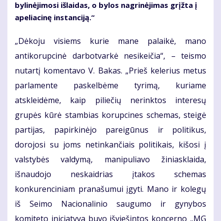
bylinėjimosi išlaidas, o bylos nagrinėjimas grįžta į
apeliacinę instanciją.“
„Dėkoju visiems kurie mane palaikė, mano
antikorupcinė darbotvarkė nesikeičia“, – teismo
nutartį komentavo V. Bakas. „Prieš kelerius metus
parlamente paskelbėme tyrimą, kuriame
atskleidėme, kaip piliečių nerinktos interesų
grupės kūrė stambias korupcines schemas, steigė
partijas, papirkinėjo pareigūnus ir politikus,
dorojosi su joms netinkančiais politikais, kišosi į
valstybės valdymą, manipuliavo žiniasklaida,
išnaudojo neskaidrias įtakos schemas
konkurenciniam pranašumui įgyti. Mano ir kolegų
iš Seimo Nacionalinio saugumo ir gynybos
komiteto iniciatyva buvo išviešintos koncerno „MG