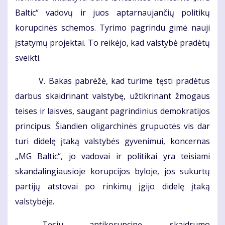
Baltic“ vadovų ir juos aptarnaujančių politikų
korupcinės schemos. Tyrimo pagrindu gimė nauji
įstatymų projektai. To reikėjo, kad valstybė pradėtų
sveikti.
V. Bakas pabrėžė, kad turime tęsti pradėtus
darbus skaidrinant valstybę, užtikrinant žmogaus
teises ir laisves, saugant pagrindinius demokratijos
principus. Šiandien oligarchinės grupuotės vis dar
turi didelę įtaką valstybės gyvenimui, koncernas
„MG Baltic“, jo vadovai ir politikai yra teisiami
skandalingiausioje korupcijos byloje, jos sukurtų
partijų atstovai po rinkimų įgijo didelę įtaką
valstybėje.
„Tęsiu antikorupcinę, skaidrumo