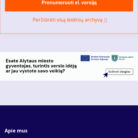
Prenumeruoti el. versiją
Peržiūrėti visą leidinių archyvą
Apie mus