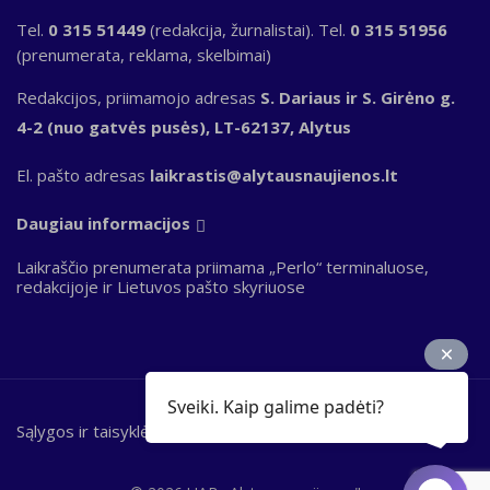
Tel.
0 315 51449
(redakcija, žurnalistai). Tel.
0 315 51956
(prenumerata, reklama, skelbimai)
Redakcijos, priimamojo adresas
S. Dariaus ir S. Girėno g.
4-2 (nuo gatvės pusės), LT-62137, Alytus
El. pašto adresas
laikrastis@alytausnaujienos.lt
Daugiau informacijos
Laikraščio prenumerata priimama „Perlo“ terminaluose,
redakcijoje ir Lietuvos pašto skyriuose
Sveiki. Kaip galime padėti?
Sąlygos ir taisyklės
Bottom
footer