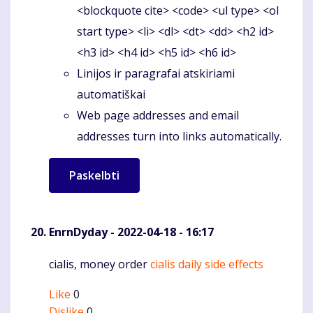
<blockquote cite> <code> <ul type> <ol
start type> <li> <dl> <dt> <dd> <h2 id>
<h3 id> <h4 id> <h5 id> <h6 id>
Linijos ir paragrafai atskiriami
automatiškai
Web page addresses and email
addresses turn into links automatically.
EnrnDyday
- 2022-04-18 - 16:17
cialis, money order
cialis daily side effects
Komentaras
Like
0
Dislike
0