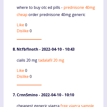
where to buy otc ed pills -
prednisone 40mg
Komentaras
cheap
order prednisone 40mg generic
Like
0
Dislike
0
NtfbfInoth
- 2022-04-10 - 10:43
cialis 20 mg
tadalafil 20 mg
Komentaras
Like
0
Dislike
0
CrnnSmino
- 2022-04-10 - 10:10
cheapest generic viagra
free viagra sample
Komentaras