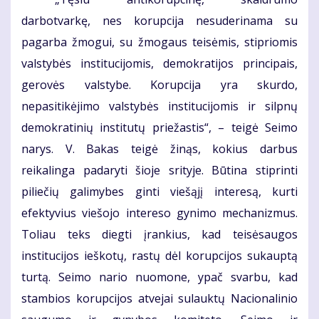
darbotvarkę, nes korupcija nesuderinama su
pagarba žmogui, su žmogaus teisėmis, stipriomis
valstybės institucijomis, demokratijos principais,
gerovės valstybe. Korupcija yra skurdo,
nepasitikėjimo valstybės institucijomis ir silpnų
demokratinių institutų priežastis“, – teigė Seimo
narys. V. Bakas teigė žinąs, kokius darbus
reikalinga padaryti šioje srityje. Būtina stiprinti
piliečių galimybes ginti viešąjį interesą, kurti
efektyvius viešojo intereso gynimo mechanizmus.
Toliau teks diegti įrankius, kad teisėsaugos
institucijos ieškotų, rastų dėl korupcijos sukauptą
turtą. Seimo nario nuomone, ypač svarbu, kad
stambios korupcijos atvejai sulauktų Nacionalinio