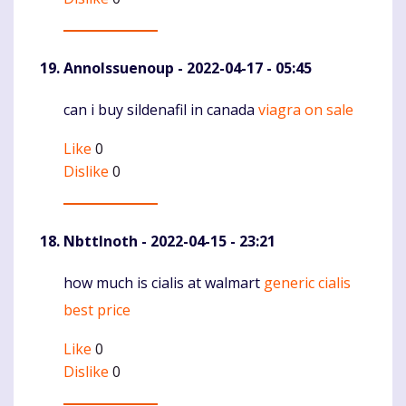
AnnoIssuenoup
- 2022-04-17 - 05:45
can i buy sildenafil in canada
viagra on sale
Komentaras
Like
0
Dislike
0
NbttInoth
- 2022-04-15 - 23:21
how much is cialis at walmart
generic cialis
Komentaras
best price
Like
0
Dislike
0