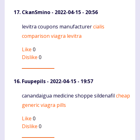
CkanSmino
- 2022-04-15 - 20:56
levitra coupons manufacturer
cialis
Komentaras
comparison viagra levitra
Like
0
Dislike
0
Fuupepils
- 2022-04-15 - 19:57
canandaigua medicine shoppe sildenafil
cheap
Komentaras
generic viagra pills
Like
0
Dislike
0