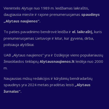
Vienintelis Alytuje nuo 1989 m. leidžiamas laikraštis,
daugiausia mieste ir rajone prenumeruojamas
spaudinys
„Alytaus naujienos“.
To paties pavadinimo bendrovė leidžia ir
el. laikraštį,
kuris
prenumeruojamas Lietuvoje ir kitur, kur gyvena, dirba,
poilsiauja alytiškiai.
UAB „Alytaus naujienos“ yra ir Dzūkijoje vieno populiariausių
žiniasklaidos tinklapių
Alytausnaujienos.lt
leidėja nuo 2000
m.
Naujausias mūsų redakcijos ir kūrybinių bendradarbių
spaudinys yra 2024 metais pradėtas leisti
„Alytaus
žurnalas“.