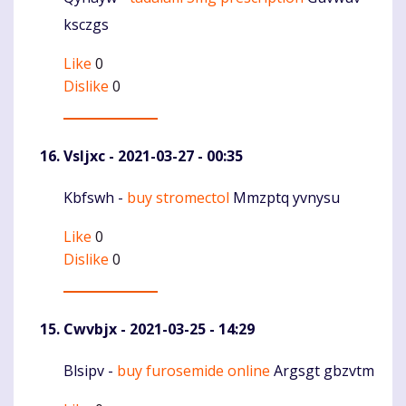
ksczgs
Like
0
Dislike
0
Vsljxc
- 2021-03-27 - 00:35
Kbfswh -
buy stromectol
Mmzptq yvnysu
Komentaras
Like
0
Dislike
0
Cwvbjx
- 2021-03-25 - 14:29
Blsipv -
buy furosemide online
Argsgt gbzvtm
Komentaras