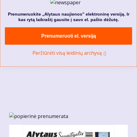
Prenumeruokite „Alytaus naujienos” elektroninę versiją. Ir
kas rytą laikraštį gausite į savo el. pašto dėžutę.
Prenumeruoti el. versiją
Peržiūrėti visą leidinių archyvą