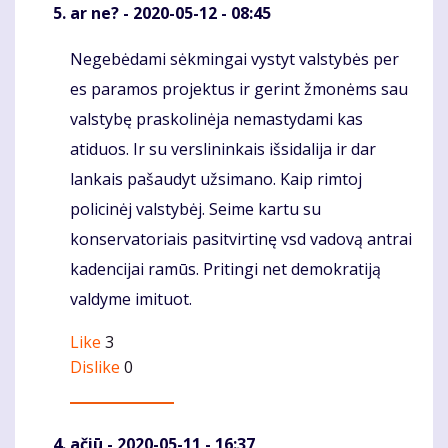
ar ne?
- 2020-05-12 - 08:45
Negebėdami sėkmingai vystyt valstybės per
Komentaras
es paramos projektus ir gerint žmonėms sau
valstybę praskolinėja nemastydami kas
atiduos. Ir su verslininkais išsidalija ir dar
lankais pašaudyt užsimano. Kaip rimtoj
policinėj valstybėj. Seime kartu su
konservatoriais pasitvirtinę vsd vadovą antrai
kadencijai ramūs. Pritingi net demokratiją
valdyme imituot.
Like
3
Dislike
0
ačiū
- 2020-05-11 - 16:37