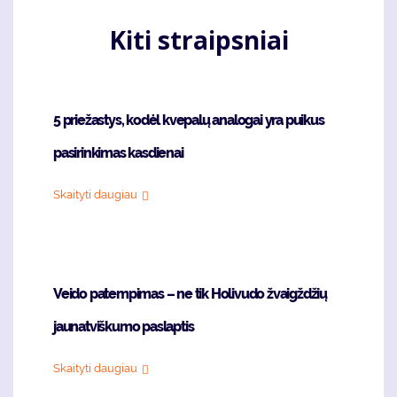
Kiti straipsniai
5 priežastys, kodėl kvepalų analogai yra puikus
pasirinkimas kasdienai
Skaityti daugiau
Veido patempimas – ne tik Holivudo žvaigždžių
jaunatviškumo paslaptis
Skaityti daugiau