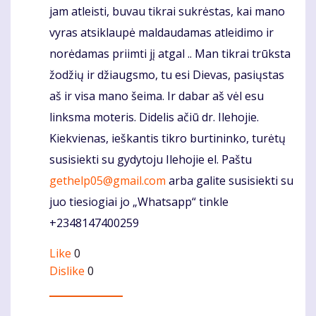
jam atleisti, buvau tikrai sukrėstas, kai mano
vyras atsiklaupė maldaudamas atleidimo ir
norėdamas priimti jį atgal .. Man tikrai trūksta
žodžių ir džiaugsmo, tu esi Dievas, pasiųstas
aš ir visa mano šeima. Ir dabar aš vėl esu
linksma moteris. Didelis ačiū dr. Ilehojie.
Kiekvienas, ieškantis tikro burtininko, turėtų
susisiekti su gydytoju Ilehojie el. Paštu
gethelp05@gmail.com
arba galite susisiekti su
juo tiesiogiai jo „Whatsapp“ tinkle
+2348147400259
Like
0
Dislike
0