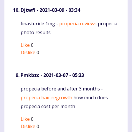
Djtwfi
- 2021-03-09 - 03:34
finasteride 1mg -
propecia reviews
propecia
Komentaras
photo results
Like
0
Dislike
0
Pmkbzc
- 2021-03-07 - 05:33
propecia before and after 3 months -
Komentaras
propecia hair regrowth
how much does
propecia cost per month
Like
0
Dislike
0