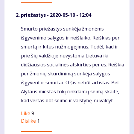
priežastys
- 2020-05-10 - 12:04
Smurto priežastys sunkėja žmonėms
Komentaras
išgyvenimo salygos ir neišlaiko. Reiškias per
smurtą ir kitus nužmogėjimus. Todėl, kad ir
prie šių valdžioje nuvystoma Lietuva iki
didžiausios socialinės atskirties per es. Reiškia
per žmonių skurdinimą sunkėja salygos
išgyvent ir smurtai...O šis nebūt artistas. Bet
Alytaus miestas tokį rinkdami į seimą skaitė,
kad vertas būt seime ir valstybę..nuvaldyt.
Like
9
Dislike
1