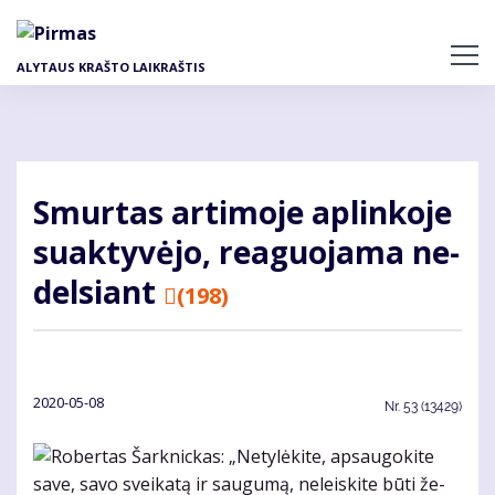
Pereiti
į
pagrindinį
ALYTAUS KRAŠTO LAIKRAŠTIS
turinį
Smur­tas ar­ti­mo­je ap­lin­ko­je
su­ak­ty­vė­jo, re­a­guo­ja­ma ne­
del­siant
(198)
2020-05-08
Nr.
53 (13429)