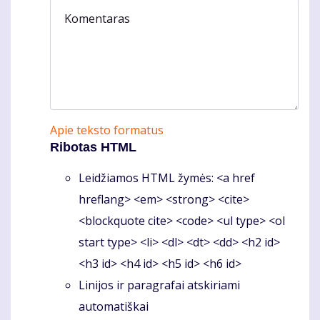
Komentaras
Apie teksto formatus
Ribotas HTML
Leidžiamos HTML žymės: <a href
hreflang> <em> <strong> <cite>
<blockquote cite> <code> <ul type> <ol
start type> <li> <dl> <dt> <dd> <h2 id>
<h3 id> <h4 id> <h5 id> <h6 id>
Linijos ir paragrafai atskiriami
automatiškai