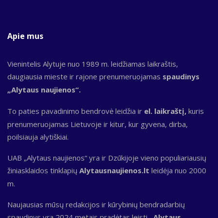
Apie mus
Vienintelis Alytuje nuo 1989 m. leidžiamas laikraštis,
daugiausia mieste ir rajone prenumeruojamas
spaudinys
„Alytaus naujienos“.
To paties pavadinimo bendrovė leidžia ir
el. laikraštį,
kuris
prenumeruojamas Lietuvoje ir kitur, kur gyvena, dirba,
poilsiauja alytiškiai.
UAB „Alytaus naujienos“ yra ir Dzūkijoje vieno populiariausių
žiniasklaidos tinklapių
Alytausnaujienos.lt
leidėja nuo 2000
m.
Naujausias mūsų redakcijos ir kūrybinių bendradarbių
spaudinys yra 2024 metais pradėtas leisti
„Alytaus