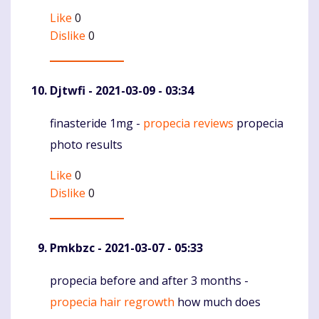
Like
0
Dislike
0
Djtwfi
- 2021-03-09 - 03:34
finasteride 1mg -
propecia reviews
propecia
Komentaras
photo results
Like
0
Dislike
0
Pmkbzc
- 2021-03-07 - 05:33
propecia before and after 3 months -
Komentaras
propecia hair regrowth
how much does