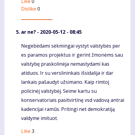
Like
0
Dislike
0
ar ne?
- 2020-05-12 - 08:45
Negebėdami sėkmingai vystyt valstybės per
Komentaras
es paramos projektus ir gerint žmonėms sau
valstybę praskolinėja nemastydami kas
atiduos. Ir su verslininkais išsidalija ir dar
lankais pašaudyt užsimano. Kaip rimtoj
policinėj valstybėj. Seime kartu su
konservatoriais pasitvirtinę vsd vadovą antrai
kadencijai ramūs. Pritingi net demokratiją
valdyme imituot.
Like
3