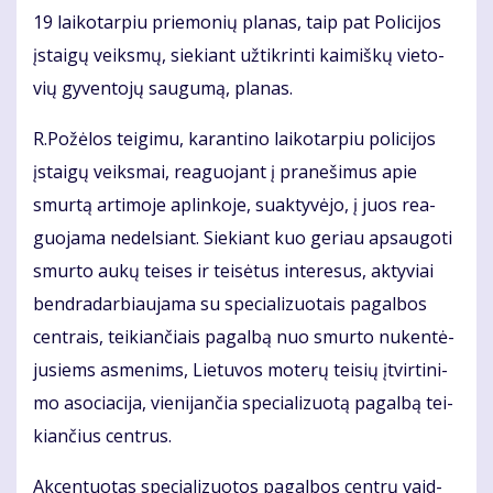
19 lai­ko­tar­piu prie­mo­nių pla­nas, taip pat Po­li­ci­jos
įstai­gų veiks­mų, sie­kiant už­tik­rin­ti kai­miš­kų vie­to­
vių gy­ven­to­jų sau­gu­mą, pla­nas.
R.Po­žė­los tei­gi­mu, ka­ran­ti­no lai­ko­tar­piu po­li­ci­jos
įstai­gų veiks­mai, re­a­guo­jant į pra­ne­ši­mus apie
smur­tą ar­ti­mo­je ap­lin­ko­je, su­ak­ty­vė­jo, į juos re­a­
guo­ja­ma ne­del­siant. Sie­kiant kuo ge­riau ap­sau­go­ti
smur­to au­kų tei­ses ir tei­sė­tus in­te­re­sus, ak­ty­viai
ben­dra­dar­biau­ja­ma su spe­cia­li­zuo­tais pa­gal­bos
cen­trais, tei­kian­čiais pa­gal­bą nuo smur­to nu­ken­tė­
ju­siems as­me­nims, Lie­tu­vos mo­te­rų tei­sių įtvir­ti­ni­
mo aso­cia­ci­ja, vie­ni­jan­čia spe­cia­li­zuo­tą pa­gal­bą tei­
kian­čius cen­trus.
Ak­cen­tuo­tas spe­cia­li­zuo­tos pa­gal­bos cen­trų vaid­