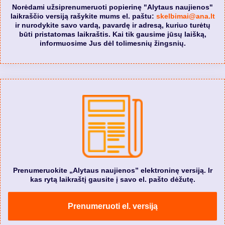
Norėdami užsiprenumeruoti popierinę "Alytaus naujienos"
laikraščio versiją rašykite mums el. paštu:
skelbimai@ana.lt
ir nurodykite savo vardą, pavardę ir adresą, kuriuo turėtų
būti pristatomas laikraštis. Kai tik gausime jūsų laišką,
informuosime Jus dėl tolimesnių žingsnių.
Prenumeruokite „Alytaus naujienos” elektroninę versiją. Ir
kas rytą laikraštį gausite į savo el. pašto dėžutę.
Prenumeruoti el. versiją