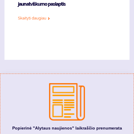
jaunatviškumo paslaptis
Skaityti daugiau
Popierinė "Alytaus naujienos" laikraščio prenumerata