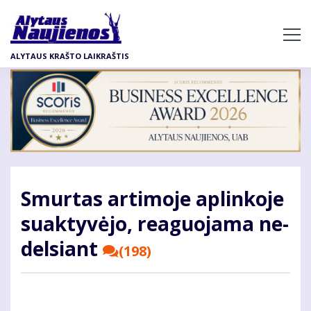
Pereiti
į
pagrindinį
ALYTAUS KRAŠTO LAIKRAŠTIS
turinį
Smur­tas ar­ti­mo­je ap­lin­ko­je
su­ak­ty­vė­jo, re­a­guo­ja­ma ne­
del­siant
(198)