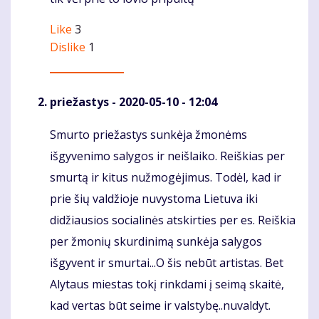
Like
3
Dislike
1
priežastys
- 2020-05-10 - 12:04
Smurto priežastys sunkėja žmonėms
Komentaras
išgyvenimo salygos ir neišlaiko. Reiškias per
smurtą ir kitus nužmogėjimus. Todėl, kad ir
prie šių valdžioje nuvystoma Lietuva iki
didžiausios socialinės atskirties per es. Reiškia
per žmonių skurdinimą sunkėja salygos
išgyvent ir smurtai...O šis nebūt artistas. Bet
Alytaus miestas tokį rinkdami į seimą skaitė,
kad vertas būt seime ir valstybę..nuvaldyt.