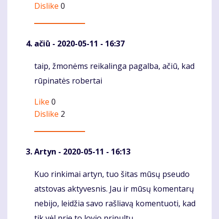
Dislike
0
ačiū
- 2020-05-11 - 16:37
taip, žmonėms reikalinga pagalba, ačiū, kad
Komentaras
rūpinatės robertai
Like
0
Dislike
2
Artyn
- 2020-05-11 - 16:13
Kuo rinkimai artyn, tuo šitas mūsų pseudo
Komentaras
atstovas aktyvesnis. Jau ir mūsų komentarų
nebijo, leidžia savo rašliavą komentuoti, kad
tik vėl prie to lovio pripultų