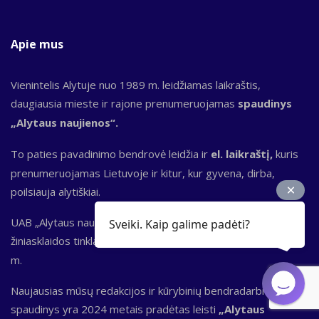
Apie mus
Vienintelis Alytuje nuo 1989 m. leidžiamas laikraštis,
daugiausia mieste ir rajone prenumeruojamas
spaudinys
„Alytaus naujienos“.
To paties pavadinimo bendrovė leidžia ir
el. laikraštį,
kuris
prenumeruojamas Lietuvoje ir kitur, kur gyvena, dirba,
poilsiauja alytiškiai.
UAB „Alytaus naujienos“ yra ir Dzūkijoje vieno populiariausių
Sveiki. Kaip galime padėti?
žiniasklaidos tinklapių
Alytausnaujienos.lt
leidėja nuo 2000
m.
Naujausias mūsų redakcijos ir kūrybinių bendradarbių
spaudinys yra 2024 metais pradėtas leisti
„Alytaus