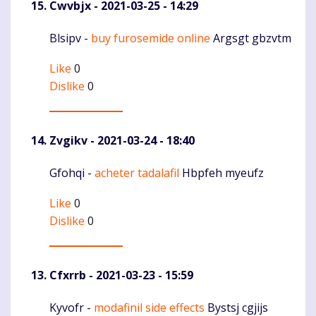
Cwvbjx
- 2021-03-25 - 14:29
Blsipv -
buy furosemide online
Argsgt gbzvtm
Komentaras
Like
0
Dislike
0
Zvgikv
- 2021-03-24 - 18:40
Gfohqi -
acheter tadalafil
Hbpfeh myeufz
Komentaras
Like
0
Dislike
0
Cfxrrb
- 2021-03-23 - 15:59
Kyvofr -
modafinil side effects
Bystsj cgjijs
Komentaras