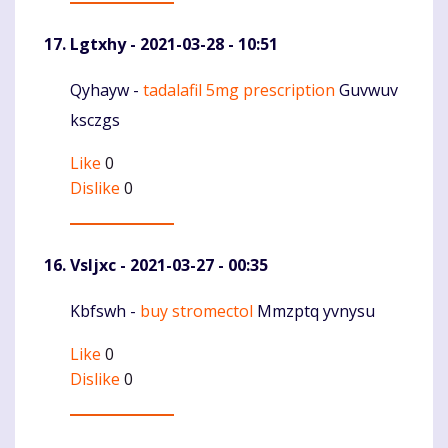
Lgtxhy
- 2021-03-28 - 10:51
Qyhayw -
tadalafil 5mg prescription
Guvwuv
Komentaras
ksczgs
Like
0
Dislike
0
Vsljxc
- 2021-03-27 - 00:35
Kbfswh -
buy stromectol
Mmzptq yvnysu
Komentaras
Like
0
Dislike
0